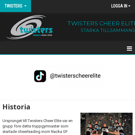
TWISTERS
LOGGA IN
TWISTERS CHEER ELIT
STARKA TILLSAMMANS
HEM
NYHETER
OM TWISTERS
TRÄNINGSHALLAR
Historia
TERMINSAVGIFTER
Ursprunget till Twisters Cheer Elite var en
REGLER
grupp före detta truppgymnaster som
startade cheerleading inom Nacka GF