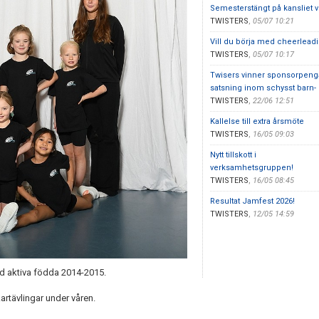
Semesterstängt på kansliet 
TWISTERS
,
05/07 10:21
Vill du börja med cheerlead
TWISTERS
,
05/07 10:17
Twisers vinner sponsorpeng
satsning inom schysst barn-
TWISTERS
,
22/06 12:51
Kallelse till extra årsmöte
TWISTERS
,
16/05 09:03
Nytt tillskott i
verksamhetsgruppen!
TWISTERS
,
16/05 08:45
Resultat Jamfest 2026!
TWISTERS
,
12/05 14:59
ed aktiva födda 2014-2015.
kartävlingar under våren.