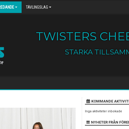
REDANDE
TÄVLINGSLAG
TWISTERS CHEE
STARKA TILLSAM
KOMMANDE AKTIVIT
Inga aktiviteter inbokade
NYHETER FRÅN FÖR