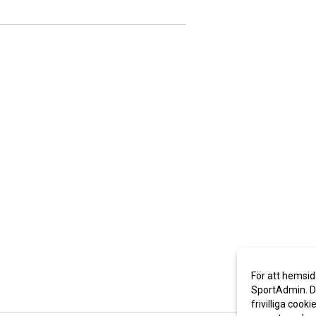
För att hemsid
SportAdmin. De
frivilliga cooki