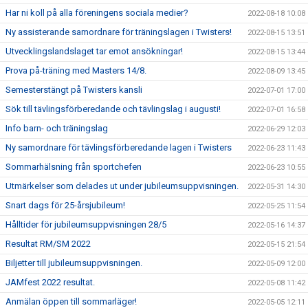
Har ni koll på alla föreningens sociala medier?
2022-08-18 10:08
Ny assisterande samordnare för träningslagen i Twisters!
2022-08-15 13:51
Utvecklingslandslaget tar emot ansökningar!
2022-08-15 13:44
Prova på-träning med Masters 14/8.
2022-08-09 13:45
Semesterstängt på Twisters kansli
2022-07-01 17:00
Sök till tävlingsförberedande och tävlingslag i augusti!
2022-07-01 16:58
Info barn- och träningslag
2022-06-29 12:03
Ny samordnare för tävlingsförberedande lagen i Twisters
2022-06-23 11:43
Sommarhälsning från sportchefen
2022-06-23 10:55
Utmärkelser som delades ut under jubileumsuppvisningen.
2022-05-31 14:30
Snart dags för 25-årsjubileum!
2022-05-25 11:54
Hålltider för jubileumsuppvisningen 28/5
2022-05-16 14:37
Resultat RM/SM 2022
2022-05-15 21:54
Biljetter till jubileumsuppvisningen.
2022-05-09 12:00
JAMfest 2022 resultat.
2022-05-08 11:42
Anmälan öppen till sommarläger!
2022-05-05 12:11