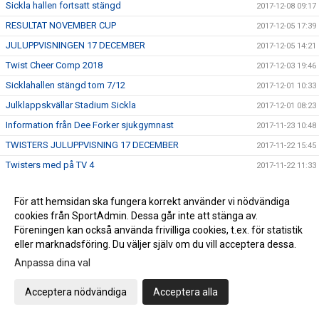
Sickla hallen fortsatt stängd
2017-12-08 09:17
RESULTAT NOVEMBER CUP
2017-12-05 17:39
JULUPPVISNINGEN 17 DECEMBER
2017-12-05 14:21
Twist Cheer Comp 2018
2017-12-03 19:46
Sicklahallen stängd tom 7/12
2017-12-01 10:33
Julklappskvällar Stadium Sickla
2017-12-01 08:23
Information från Dee Forker sjukgymnast
2017-11-23 10:48
TWISTERS JULUPPVISNING 17 DECEMBER
2017-11-22 15:45
Twisters med på TV 4
2017-11-22 11:33
OPEN GYM TISDAG 21 NOVEMBER
2017-11-21 12:31
För att hemsidan ska fungera korrekt använder vi nödvändiga
ALL TRÄNING INSTÄLLD I DAG
2017-11-21 11:59
cookies från SportAdmin. Dessa går inte att stänga av.
Dräktansvarig i Twisters sökes
2017-11-17 17:32
Föreningen kan också använda frivilliga cookies, t.ex. för statistik
eller marknadsföring. Du väljer själv om du vill acceptera dessa.
SHOWCASE 19 november
2017-11-08 15:24
Anpassa dina val
Schema för fotograferingen 19 november
2017-10-30 13:52
Twisters säsongs T-shirt som supporter tröja
2017-10-25 16:46
Acceptera nödvändiga
Acceptera alla
Vi i Twisters är stolta!!
2017-10-23 13:09