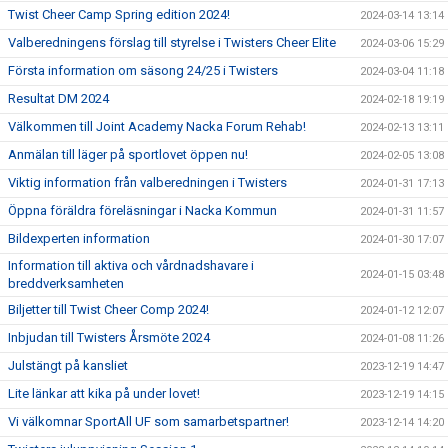
Twist Cheer Camp Spring edition 2024!
2024-03-14 13:14
Valberedningens förslag till styrelse i Twisters Cheer Elite
2024-03-06 15:29
Första information om säsong 24/25 i Twisters
2024-03-04 11:18
Resultat DM 2024
2024-02-18 19:19
Välkommen till Joint Academy Nacka Forum Rehab!
2024-02-13 13:11
Anmälan till läger på sportlovet öppen nu!
2024-02-05 13:08
Viktig information från valberedningen i Twisters
2024-01-31 17:13
Öppna föräldra föreläsningar i Nacka Kommun
2024-01-31 11:57
Bildexperten information
2024-01-30 17:07
Information till aktiva och vårdnadshavare i
2024-01-15 03:48
breddverksamheten
Biljetter till Twist Cheer Comp 2024!
2024-01-12 12:07
Inbjudan till Twisters Årsmöte 2024
2024-01-08 11:26
Julstängt på kansliet
2023-12-19 14:47
Lite länkar att kika på under lovet!
2023-12-19 14:15
Vi välkomnar SportAll UF som samarbetspartner!
2023-12-14 14:20