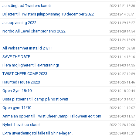
Julstängt på Twisters kansli
2022-12-21 18:30
Biljetter till Twisters juluppvisning 18 december 2022
2022-12-14 08:51
Juluppvisning 2022
2022-11-29 13:27
Nordic All Level Championship 2022
2022-11-28 14:54
2022-11-24 16:09
All verksamhet inställd 21/11
2022-11-21 09:50
SAVE THE DATE
2022-11-14 15:16
Flera möjligheter till extraträning!
2022-11-03 14:35
TWIST CHEER COMP 2023
2022-10-27 12:59
Haunted House 2022!
2022-10-25 11:46
Open Gym 18/10
2022-10-18 09:44
Sista platserna till camp på höstlovet!
2022-10-13 14:07
Open gym 11/10
2022-10-11 12:07
Anmälan öppen till Twist Cheer Camp Halloween edition!
2022-10-03 11:57
Nyhet: Level-up class!
2022-09-26 12:06
Extra utvärderingstillfälle till Shine-lagen!
2022-09-08 16:21