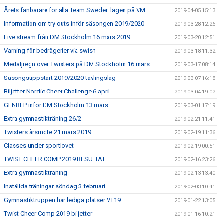
Årets fanbärare för alla Team Sweden lagen på VM
2019-04-05 15:13
Information om try outs inför säsongen 2019/2020
2019-03-28 12:26
Live stream från DM Stockholm 16 mars 2019
2019-03-20 12:51
Varning för bedrägerier via swish
2019-03-18 11:32
Medaljregn över Twisters på DM Stockholm 16 mars
2019-03-17 08:14
Säsongsuppstart 2019/2020 tävlingslag
2019-03-07 16:18
Biljetter Nordic Cheer Challenge 6 april
2019-03-04 19:02
GENREP inför DM Stockholm 13 mars
2019-03-01 17:19
Extra gymnastikträning 26/2
2019-02-21 11:41
Twisters årsmöte 21 mars 2019
2019-02-19 11:36
Classes under sportlovet
2019-02-19 00:51
TWIST CHEER COMP 2019 RESULTAT
2019-02-16 23:26
Extra gymnastikträning
2019-02-13 13:40
Inställda träningar söndag 3 februari
2019-02-03 10:41
Gymnastiktruppen har lediga platser VT19
2019-01-22 13:05
Twist Cheer Comp 2019 biljetter
2019-01-16 10:21