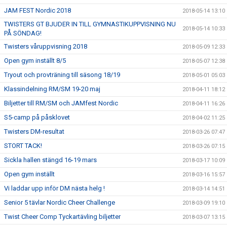
JAM FEST Nordic 2018
2018-05-14 13:10
TWISTERS GT BJUDER IN TILL GYMNASTIKUPPVISNING NU
2018-05-14 10:33
PÅ SÖNDAG!
Twisters våruppvisning 2018
2018-05-09 12:33
Open gym inställt 8/5
2018-05-07 12:38
Tryout och provträning till säsong 18/19
2018-05-01 05:03
Klassindelning RM/SM 19-20 maj
2018-04-11 18:12
Biljetter till RM/SM och JAMfest Nordic
2018-04-11 16:26
S5-camp på påsklovet
2018-04-02 11:25
Twisters DM-resultat
2018-03-26 07:47
STORT TACK!
2018-03-26 07:15
Sickla hallen stängd 16-19 mars
2018-03-17 10:09
Open gym inställt
2018-03-16 15:57
Vi laddar upp inför DM nästa helg !
2018-03-14 14:51
Senior 5 tävlar Nordic Cheer Challenge
2018-03-09 19:10
Twist Cheer Comp Tyckartävling biljetter
2018-03-07 13:15