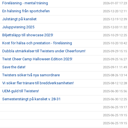
Föreläsning - mental träning
2026-01-07 17:23
En hälsning från sportchefen
2025-12-20 12:11
Julstängt på kansliet
2025-12-19 12:39
Juluppvisning 2025
2025-12-03 11:32
Biljettsläpp till showcase 2025!
2025-10-29 12:25
Kost för hälsa och prestation - föreläsning
2025-10-20 10:42
Dubbla utmärkelser till Twisters under Cheerforum!
2025-09-29 15:15
Twist Cheer Camp Halloween Edition 2025!
2025-09-25 16:27
Save the date!
2025-09-11 11:49
Twisters söker två nya samordnare
2025-08-26 13:14
Vi söker fler tränare till breddverksamheten!
2025-08-12 12:28
UEM-guld till Twisters!
2025-06-30 15:56
Semesterstängt på kansliet v. 28-31
2025-06-30 12:25
2025-06-25 19:17
2025-06-25 19:15
2025-06-25 19:15