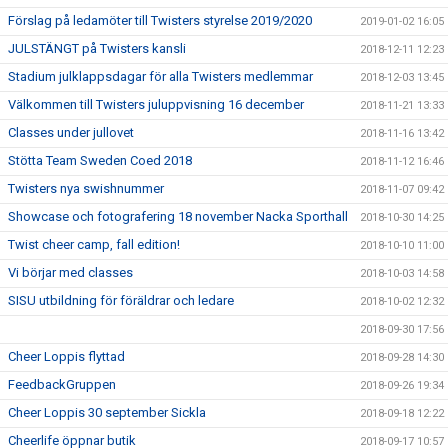
Förslag på ledamöter till Twisters styrelse 2019/2020
2019-01-02 16:05
JULSTÄNGT på Twisters kansli
2018-12-11 12:23
Stadium julklappsdagar för alla Twisters medlemmar
2018-12-03 13:45
Välkommen till Twisters juluppvisning 16 december
2018-11-21 13:33
Classes under jullovet
2018-11-16 13:42
Stötta Team Sweden Coed 2018
2018-11-12 16:46
Twisters nya swishnummer
2018-11-07 09:42
Showcase och fotografering 18 november Nacka Sporthall
2018-10-30 14:25
Twist cheer camp, fall edition!
2018-10-10 11:00
Vi börjar med classes
2018-10-03 14:58
SISU utbildning för föräldrar och ledare
2018-10-02 12:32
2018-09-30 17:56
Cheer Loppis flyttad
2018-09-28 14:30
FeedbackGruppen
2018-09-26 19:34
Cheer Loppis 30 september Sickla
2018-09-18 12:22
Cheerlife öppnar butik
2018-09-17 10:57