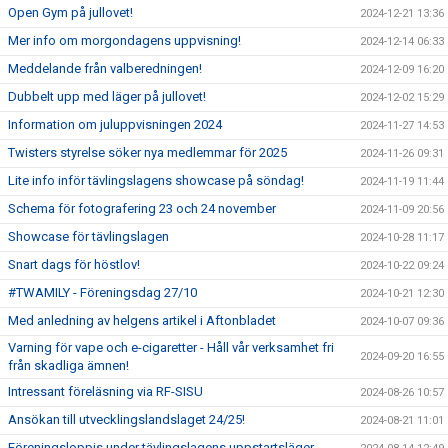
Open Gym på jullovet!
2024-12-21 13:36
Mer info om morgondagens uppvisning!
2024-12-14 06:33
Meddelande från valberedningen!
2024-12-09 16:20
Dubbelt upp med läger på jullovet!
2024-12-02 15:29
Information om juluppvisningen 2024
2024-11-27 14:53
Twisters styrelse söker nya medlemmar för 2025
2024-11-26 09:31
Lite info inför tävlingslagens showcase på söndag!
2024-11-19 11:44
Schema för fotografering 23 och 24 november
2024-11-09 20:56
Showcase för tävlingslagen
2024-10-28 11:17
Snart dags för höstlov!
2024-10-22 09:24
#TWAMILY - Föreningsdag 27/10
2024-10-21 12:30
Med anledning av helgens artikel i Aftonbladet
2024-10-07 09:36
Varning för vape och e-cigaretter - Håll vår verksamhet fri
2024-09-20 16:55
från skadliga ämnen!
Intressant föreläsning via RF-SISU
2024-08-26 10:57
Ansökan till utvecklingslandslaget 24/25!
2024-08-21 11:01
Föreningsloppis under tävlingslagens uppstartsläger