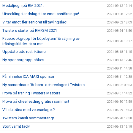
Medaljregn på RM 2021!
2021-09-12 19:14
Utvecklingslandslaget tar emot ansökningar!
2021-09-08 17:22
Vi tar emot fler seniorer till tävlingslag!
2021-09-02 18:03
Twisters starter på RM/SM 2021
2021-08-24 16:50
Facebookgrupp för köp/byten/försäljning av
2021-08-20 13:17
träningskläder, skor mm.
Uppdaterade restriktioner
2021-08-18 11:15
Ny sponsorgrupp sökes
2021-08-13 12:46
2021-08-11 14:38
Påminnelse ICA MAXI sponsor
2021-08-11 12:38
Ny samordnare för barn- och reclagen i Twisters
2021-08-02 09:53
Prova på träning Twisters Masters
2021-07-07 14:32
Prova på cheerleading gratis i sommar!
2021-06-30 17:58
Vill du träna med veteranlaget?
2021-06-29 15:03
Twisters kansli sommarstängt
2021-06-28 19:38
Stort varmt tack!
2021-06-13 16:18