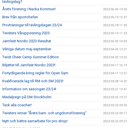
tävlingslag?
Årets förening i Nacka Kommun!
2023-06-04 13:50
Brev från sportchefen
2023-05-19 15:37
Provträningar till tävlingslagen 23/24
2023-05-18 11:30
Twisters Våruppvisning 2023
2023-05-14 11:23
Jamfest Nordic 2023 Resultat
2023-05-09 14:03
Viktiga datum maj-september
2023-04-26 13:21
Twist Cheer Camp Summer Edition
2023-04-20 13:52
Biljetter till Jamfest Nordic 2023!
2023-04-17 16:19
Förtydligande kring regler för Open Gym
2023-04-11 12:57
Kvalificerade lag till RM och SM 2023!
2023-03-28 14:32
Information om säsongen 23/24!
2023-03-27 13:47
Medaljregn på DM Stockholm
2023-03-25 19:27
Tack alla coacher!
2023-03-23 09:50
Twisters vinner ”Årets barn- och ungdomsförening”
2023-03-23 09:17
Nytt och bättre samarbete för pro shop!
2023-03-22 09:57