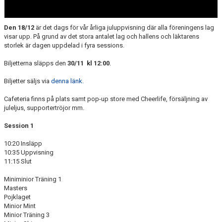
Den 18/12
är det dags för vår årliga juluppvisning där alla föreningens lag
visar upp. På grund av det stora antalet lag och hallens och läktarens
storlek är dagen uppdelad i fyra sessions.
Biljetterna släpps den
30/11 kl 12:00
.
Biljetter säljs via
denna länk.
Cafeteria finns på plats samt pop-up store med Cheerlife, försäljning av
juleljus, supportertröjor mm.
Session 1
10:20 Insläpp
10:35 Uppvisning
11:15 Slut
Miniminior Träning 1
Masters
Pojklaget
Minior Mint
Minior Träning 3