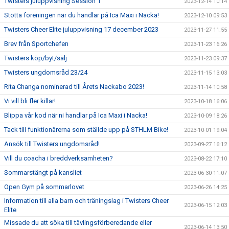
Twisters juluppvisning Session 1
2023-12-14 10:14
Stötta föreningen när du handlar på Ica Maxi i Nacka!
2023-12-10 09:53
Twisters Cheer Elite juluppvisning 17 december 2023
2023-11-27 11:55
Brev från Sportchefen
2023-11-23 16:26
Twisters köp/byt/sälj
2023-11-23 09:37
Twisters ungdomsråd 23/24
2023-11-15 13:03
Rita Changa nominerad till Årets Nackabo 2023!
2023-11-14 10:58
Vi vill bli fler killar!
2023-10-18 16:06
Blippa vår kod när ni handlar på Ica Maxi i Nacka!
2023-10-09 18:26
Tack till funktionärerna som ställde upp på STHLM Bike!
2023-10-01 19:04
Ansök till Twisters ungdomsråd!
2023-09-27 16:12
Vill du coacha i breddverksamheten?
2023-08-22 17:10
Sommarstängt på kansliet
2023-06-30 11:07
Open Gym på sommarlovet
2023-06-26 14:25
Information till alla barn och träningslag i Twisters Cheer
2023-06-15 12:03
Elite
Missade du att söka till tävlingsförberedande eller
2023-06-14 13:50