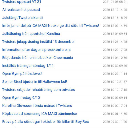
Twisters uppstart VT-21
2021-01-06 08:21
All verksamhet pausad
2020-12-19 14:25
Julstängt Twisters kansli
2020-12-18 18:29
Inför julhandel på ICA MAXI Nacka ge ditt stöd till Twisters!
2020-12-07 14:39
Julhälsning från sportchef Karolina
2020-12-04 09:34
Twisters juluppvisning inställd 13 december
2020-11-26 14:28
Information efter dagens presskonferens
2020-11-20 17:08
Erbjudande från online butiken Cheermania
2020-11-04 12:36
Inställda träningar söndag 1/11
2020-10-30 09:46
Open Gym på höstlovet!
2020-10-27 11:14
Senior Steel bjuder in till Halloween-kul!
2020-10-12 21:57
Twisters erbjuder rehabträning som privates
2020-10-12 17:15
Open Gym fredag 9/10
2020-10-07 09:14
Karolina Olovsson första månad i Twisters
2020-10-02 17:04
Köpbaserad sponsring ICA MAXI påminnelse
2020-10-01 14:30
Prova på alla söndagar i oktober för killar till Boy Rec
2020-09-30 11:20