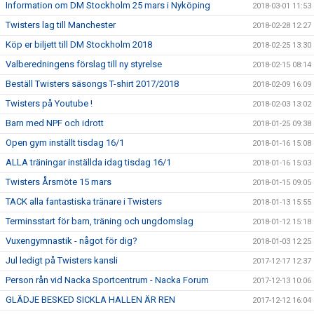
Information om DM Stockholm 25 mars i Nyköping
2018-03-01 11:53
Twisters lag till Manchester
2018-02-28 12:27
Köp er biljett till DM Stockholm 2018
2018-02-25 13:30
Valberedningens förslag till ny styrelse
2018-02-15 08:14
Beställ Twisters säsongs T-shirt 2017/2018
2018-02-09 16:09
Twisters på Youtube !
2018-02-03 13:02
Barn med NPF och idrott
2018-01-25 09:38
Open gym inställt tisdag 16/1
2018-01-16 15:08
ALLA träningar inställda idag tisdag 16/1
2018-01-16 15:03
Twisters Årsmöte 15 mars
2018-01-15 09:05
TACK alla fantastiska tränare i Twisters
2018-01-13 15:55
Terminsstart för barn, träning och ungdomslag
2018-01-12 15:18
Vuxengymnastik - något för dig?
2018-01-03 12:25
Jul ledigt på Twisters kansli
2017-12-17 12:37
Person rån vid Nacka Sportcentrum - Nacka Forum
2017-12-13 10:06
GLÄDJE BESKED SICKLA HALLEN ÄR REN
2017-12-12 16:04