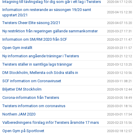
Intagning till tävlingslag för dig som går i ett lag i Twisters
2020-04-17 12:05
Information om resterande av säsongen 19/20 samt
2020-04-15 12:30
uppstart 20/21
Twisters Cheer Elite säsong 20/21
2020-04-07 15:20
Ny restriktion från regeringen gällande sammankomster
2020-03-27 17:31
Information om SM/RM 2020 från SCF
2020-03-27 11:47
Open Gym inställt
2020-03-23 11:57
Ny information angående träningar i Twisters
2020-03-21 12:12
Twisters ställer in samtliga lags träningar
2020-03-12 13:25
DM Stockholm, Mellersta och Södra ställs in
2020-03-12 10:56
SCF information om Coronaviruset
2020-03-11 08:21
Biljetter DM Stockholm
2020-03-09 12:44
Corona-information från Twisters
2020-03-05 18:49
Twisters information om coronavirus
2020-03-01 18:16
Northern JAM 2020
2020-03-01 17:54
Valberedningens förslag inför Twisters årsmöte 17 mars
2020-02-23 15:56
Open Gym på Sportlovet
2020-02-18 12:57