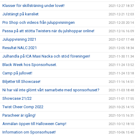
Klasser för skillsträning under lovet!
2021-12-27 18:37
Julstängt på kansliet
2021-12-21 12:03
Pro Shop och videos från juluppvisningen
2021-12-20 20:14
Passa på att stötta Twisters när du julshoppar online!
2021-12-16 16:09
Juluppvisning 2021
2021-12-07 17:48
Resultat NALC 2021
2021-12-05 18:34
Julhandla på ICA Maxi Nacka och stöd föreningen!
2021-11-30 11:34
Black Week hos Sponsorhuset.
2021-11-24 13:52
Camp på jullovet!
2021-11-24 13:18
Biljetter till Showcase!
2021-11-16 14:51
Ni har väl inte glömt vårt samarbete med sponsorhuset?
2021-11-03 18:48
Showcase 21/22
2021-11-01 17:55
Twist Cheer Comp 2022
2021-10-25 14:15
Paracheer är igång!
2021-10-15 16:31
Anmälan öppen till Halloween Camp!
2021-10-12 18:10
Information om Sponsorhuset!
2021-10-06 15:40