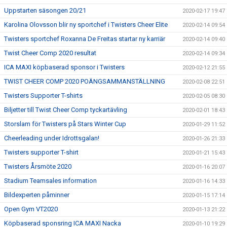
Uppstarten säsongen 20/21
2020-02-17 19:47
Karolina Olovsson blir ny sportchef i Twisters Cheer Elite
2020-02-14 09:54
Twisters sportchef Roxanna De Freitas startar ny karriär
2020-02-14 09:40
Twist Cheer Comp 2020 resultat
2020-02-14 09:34
ICA MAXI köpbaserad sponsor i Twisters
2020-02-12 21:55
TWIST CHEER COMP 2020 POÄNGSAMMANSTÄLLNING
2020-02-08 22:51
Twisters Supporter T-shirts
2020-02-05 08:30
Biljetter till Twist Cheer Comp tyckartävling
2020-02-01 18:43
Storslam för Twisters på Stars Winter Cup
2020-01-29 11:52
Cheerleading under Idrottsgalan!
2020-01-26 21:33
Twisters supporter T-shirt
2020-01-21 15:43
Twisters Årsmöte 2020
2020-01-16 20:07
Stadium Teamsales information
2020-01-16 14:33
Bildexperten påminner
2020-01-15 17:14
Open Gym VT2020
2020-01-13 21:22
Köpbaserad sponsring ICA MAXI Nacka
2020-01-10 19:29