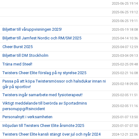
2025-06-25 19:14
2025-06-25 19:12
2025-06-25 19:11
Biljetter till våruppvisningen 2025!
2025-05-19 18:08
Biljetter till Jamfest Nordic och RM/SM 2025
2025-04-14 10:36
Cheer Burst 2025
2025-04-07 12:59
Biljetter till DM Stockholm
2025-03-04 09:13
Träna med Steel!
2025-02-25 09:48
Twisters Cheer Elite förslag på ny styrelse 2025
2025-02-21 16:08
Passa på att köpa Twistersmössor och halsdukar innan ni
2025-02-18 09:05
går på sportlov!
Twisters ingår samarbete med fysioterapeut!
2025-02-05 11:51
Viktigt meddelande till berörda av Sportadmins
2025-02-05 11:16
personuppgiftsincident
Personalnytt i verksamheten
2025-01-07 13:50
Inbjudan till Twisters Cheer Elite årsmöte 2025
2025-01-07 07:50
Twisters Cheer Elite kansli stängt över jul och nyår 2024
2024-12-21 22:06