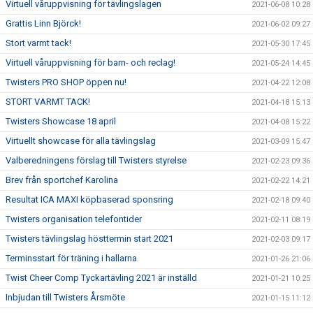
Virtuell våruppvisning för tävlingslagen
2021-06-08 10:28
Grattis Linn Björck!
2021-06-02 09:27
Stort varmt tack!
2021-05-30 17:45
Virtuell våruppvisning för barn- och reclag!
2021-05-24 14:45
Twisters PRO SHOP öppen nu!
2021-04-22 12:08
STORT VARMT TACK!
2021-04-18 15:13
Twisters Showcase 18 april
2021-04-08 15:22
Virtuellt showcase för alla tävlingslag
2021-03-09 15:47
Valberedningens förslag till Twisters styrelse
2021-02-23 09:36
Brev från sportchef Karolina
2021-02-22 14:21
Resultat ICA MAXI köpbaserad sponsring
2021-02-18 09:40
Twisters organisation telefontider
2021-02-11 08:19
Twisters tävlingslag hösttermin start 2021
2021-02-03 09:17
Terminsstart för träning i hallarna
2021-01-26 21:06
Twist Cheer Comp Tyckartävling 2021 är inställd
2021-01-21 10:25
Inbjudan till Twisters Årsmöte
2021-01-15 11:12