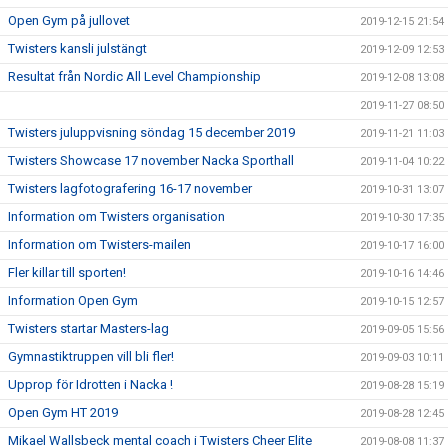
Open Gym på jullovet
2019-12-15 21:54
Twisters kansli julstängt
2019-12-09 12:53
Resultat från Nordic All Level Championship
2019-12-08 13:08
2019-11-27 08:50
Twisters juluppvisning söndag 15 december 2019
2019-11-21 11:03
Twisters Showcase 17 november Nacka Sporthall
2019-11-04 10:22
Twisters lagfotografering 16-17 november
2019-10-31 13:07
Information om Twisters organisation
2019-10-30 17:35
Information om Twisters-mailen
2019-10-17 16:00
Fler killar till sporten!
2019-10-16 14:46
Information Open Gym
2019-10-15 12:57
Twisters startar Masters-lag
2019-09-05 15:56
Gymnastiktruppen vill bli fler!
2019-09-03 10:11
Upprop för Idrotten i Nacka !
2019-08-28 15:19
Open Gym HT 2019
2019-08-28 12:45
Mikael Wallsbeck mental coach i Twisters Cheer Elite
2019-08-08 11:37