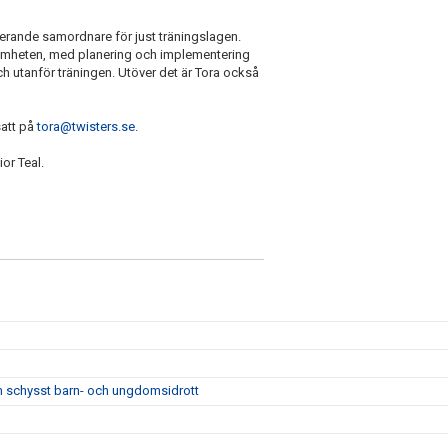
rande samordnare för just träningslagen.
amheten, med planering och implementering
h utanför träningen. Utöver det är Tora också
satt på
tora@twisters.se
.
or Teal.
m schysst barn- och ungdomsidrott