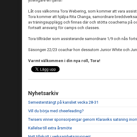
ytterligare en tjänst!
Låt oss välkomna Tora Webering, som kommer att vara assiste
Tora kommer att hjälpa Rita Changa, samordnare breddverks
av träningsupplägg och finnas där och stötta coacherna på oc
fortsatt ansvarig för camps och classes.
Tora tillträder som assisterande samordnare 1/9 och nås fort
Säsongen 22/23 coachar hon dessutom Junior White och Juni
Varmt välkommen i din nya roll, Tora!
Nyhetsarkiv
Semesterstängt på kansliet vecka 28-31
Vill du börja med cheerleading?
Twisers vinner sponsorpengar genom Klaraviks satsning ino
Kallelse till extra årsmöte
Nytt tillskott i verksamhetsgruppen!