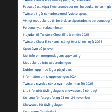
Passa på att köpa Twistersmössor och halsdukar innan ni går 
Twisters ingår samarbete med fysioterapeut!
Viktigt meddelande till berörda av Sportadmins personuppgif
Personalnytt i verksamheten
Inbjudan till Twisters Cheer Elite årsmöte 2025
Twisters Cheer Elite kansli stängt över jul och nyår 2024
Open Gym på jullovet!
Mer info om morgondagens uppvisning!
Meddelande från valberedningen!
Dubbelt upp med läger på jullovet!
Information om juluppvisningen 2024
Twisters styrelse söker nya medlemmar för 2025
Lite info inför tävlingslagens showcase på söndag!
Schema för fotografering 23 och 24 november
Showcase för tävlingslagen
Snart dags för höstlov!