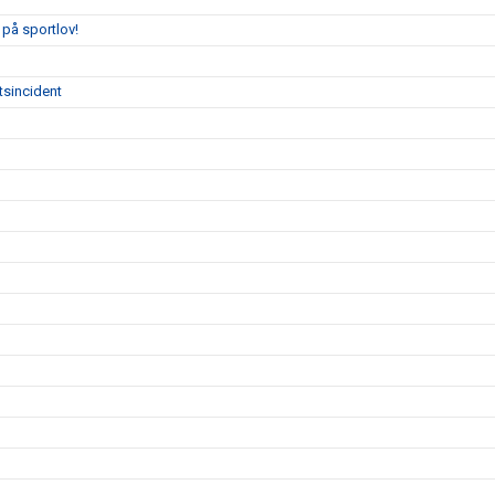
på sportlov!
tsincident