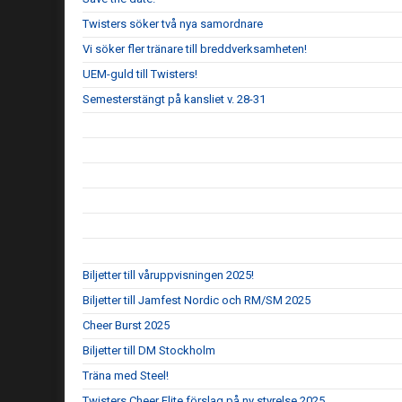
Twisters söker två nya samordnare
Vi söker fler tränare till breddverksamheten!
UEM-guld till Twisters!
Semesterstängt på kansliet v. 28-31
Biljetter till våruppvisningen 2025!
Biljetter till Jamfest Nordic och RM/SM 2025
Cheer Burst 2025
Biljetter till DM Stockholm
Träna med Steel!
Twisters Cheer Elite förslag på ny styrelse 2025