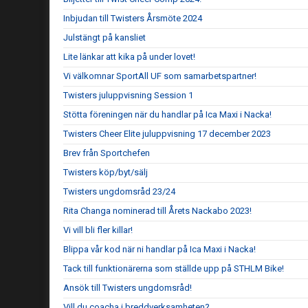
Inbjudan till Twisters Årsmöte 2024
Julstängt på kansliet
Lite länkar att kika på under lovet!
Vi välkomnar SportAll UF som samarbetspartner!
Twisters juluppvisning Session 1
Stötta föreningen när du handlar på Ica Maxi i Nacka!
Twisters Cheer Elite juluppvisning 17 december 2023
Brev från Sportchefen
Twisters köp/byt/sälj
Twisters ungdomsråd 23/24
Rita Changa nominerad till Årets Nackabo 2023!
Vi vill bli fler killar!
Blippa vår kod när ni handlar på Ica Maxi i Nacka!
Tack till funktionärerna som ställde upp på STHLM Bike!
Ansök till Twisters ungdomsråd!
Vill du coacha i breddverksamheten?