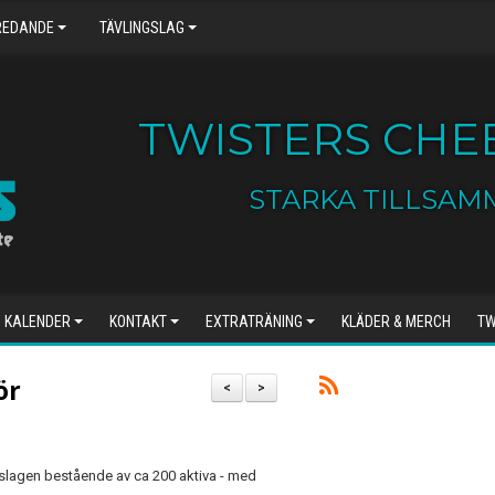
REDANDE
TÄVLINGSLAG
TWISTERS CHEE
STARKA TILLSAM
KALENDER
KONTAKT
EXTRATRÄNING
KLÄDER & MERCH
TW
ör
<
>
gslagen bestående av ca 200 aktiva - med