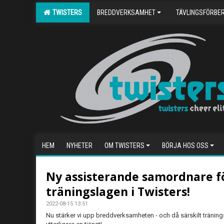
TWISTERS
BREDDVERKSAMHET
TÄVLINGSFÖRBE
HEM
NYHETER
OM TWISTERS
BÖRJA HOS OSS
Ny assisterande samordnare f
träningslagen i Twisters!
2022-08-15 13:51
Nu stärker vi upp breddverksamheten - och då särskilt tränin