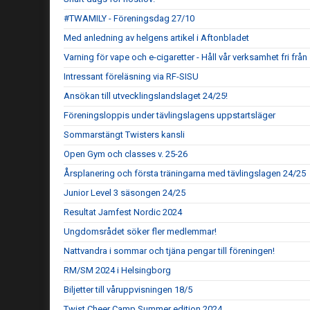
#TWAMILY - Föreningsdag 27/10
Med anledning av helgens artikel i Aftonbladet
Varning för vape och e-cigaretter - Håll vår verksamhet fri frå
Intressant föreläsning via RF-SISU
Ansökan till utvecklingslandslaget 24/25!
Föreningsloppis under tävlingslagens uppstartsläger
Sommarstängt Twisters kansli
Open Gym och classes v. 25-26
Årsplanering och första träningarna med tävlingslagen 24/25
Junior Level 3 säsongen 24/25
Resultat Jamfest Nordic 2024
Ungdomsrådet söker fler medlemmar!
Nattvandra i sommar och tjäna pengar till föreningen!
RM/SM 2024 i Helsingborg
Biljetter till våruppvisningen 18/5
Twist Cheer Camp Summer edition 2024