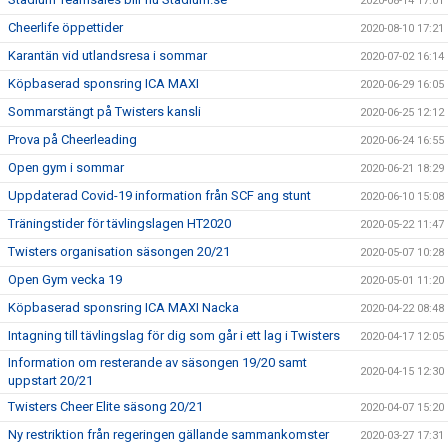
2020-08-14 17:01
Cheerlife öppettider
2020-08-10 17:21
Karantän vid utlandsresa i sommar
2020-07-02 16:14
Köpbaserad sponsring ICA MAXI
2020-06-29 16:05
Sommarstängt på Twisters kansli
2020-06-25 12:12
Prova på Cheerleading
2020-06-24 16:55
Open gym i sommar
2020-06-21 18:29
Uppdaterad Covid-19 information från SCF ang stunt
2020-06-10 15:08
Träningstider för tävlingslagen HT2020
2020-05-22 11:47
Twisters organisation säsongen 20/21
2020-05-07 10:28
Open Gym vecka 19
2020-05-01 11:20
Köpbaserad sponsring ICA MAXI Nacka
2020-04-22 08:48
Intagning till tävlingslag för dig som går i ett lag i Twisters
2020-04-17 12:05
Information om resterande av säsongen 19/20 samt
2020-04-15 12:30
uppstart 20/21
Twisters Cheer Elite säsong 20/21
2020-04-07 15:20
Ny restriktion från regeringen gällande sammankomster
2020-03-27 17:31