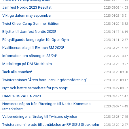
Jamfest Nordic 2023 Resultat
2023-05-09 14:03
Viktiga datum maj-september
2023-04-26 13:21
Twist Cheer Camp Summer Edition
2023-04-20 13:52
Biljetter till Jamfest Nordic 2023!
2023-04-17 16:19
Förtydligande kring regler för Open Gym
2023-04-11 12:57
Kvalificerade lag till RM och SM 2023!
2023-03-28 14:32
Information om säsongen 23/24!
2023-03-27 13:47
Medaljregn på DM Stockholm
2023-03-25 19:27
Tack alla coacher!
2023-03-23 09:50
Twisters vinner ”Årets barn- och ungdomsförening”
2023-03-23 09:17
Nytt och bättre samarbete för pro shop!
2023-03-22 09:57
CAMP ROSVALLA 2023
2023-03-19 11:47
Nominera någon från föreningen till Nacka Kommuns
2023-03-07 14:43
utmärkelser!
Valberedningens förslag till Twisters styrelse
2023-02-28 17:45
Twisters nominerade till utmärkelse av RF-SISU Stockholm
2023-02-20 12:27