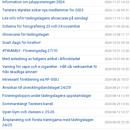
Information om juluppvisningen 2024
2024-11-27 14:53
Twisters styrelse söker nya medlemmar för 2025
2024-11-26 09:31
Lite info inför tävlingslagens showcase på söndag!
2024-11-19 11:44
Schema för fotografering 23 och 24 november
2024-11-09 20:56
Showcase för tävlingslagen
2024-10-28 11:17
Snart dags för höstlov!
2024-10-22 09:24
#TWAMILY - Föreningsdag 27/10
2024-10-21 12:30
Med anledning av helgens artikel i Aftonbladet
2024-10-07 09:36
Varning för vape och e-cigaretter - Håll vår verksamhet fri
2024-09-20 16:55
från skadliga ämnen!
Intressant föreläsning via RF-SISU
2024-08-26 10:57
Ansökan till utvecklingslandslaget 24/25!
2024-08-21 11:01
Föreningsloppis under tävlingslagens uppstartsläger
2024-08-14 12:49
Sommarstängt Twisters kansli
2024-06-23 14:55
Open Gym och classes v. 25-26
2024-06-12 14:27
Årsplanering och första träningarna med tävlingslagen
2024-06-03 22:25
24/25