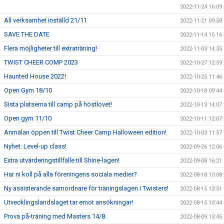
2022-11-24 16:09
All verksamhet inställd 21/11
2022-11-21 09:50
SAVE THE DATE
2022-11-14 15:16
Flera möjligheter till extraträning!
2022-11-03 14:35
TWIST CHEER COMP 2023
2022-10-27 12:59
Haunted House 2022!
2022-10-25 11:46
Open Gym 18/10
2022-10-18 09:44
Sista platserna till camp på höstlovet!
2022-10-13 14:07
Open gym 11/10
2022-10-11 12:07
Anmälan öppen till Twist Cheer Camp Halloween edition!
2022-10-03 11:57
Nyhet: Level-up class!
2022-09-26 12:06
Extra utvärderingstillfälle till Shine-lagen!
2022-09-08 16:21
Har ni koll på alla föreningens sociala medier?
2022-08-18 10:08
Ny assisterande samordnare för träningslagen i Twisters!
2022-08-15 13:51
Utvecklingslandslaget tar emot ansökningar!
2022-08-15 13:44
Prova på-träning med Masters 14/8.
2022-08-09 13:45