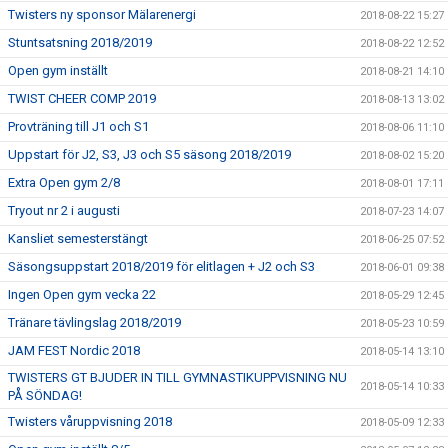
Twisters ny sponsor Mälarenergi
2018-08-22 15:27
Stuntsatsning 2018/2019
2018-08-22 12:52
Open gym inställt
2018-08-21 14:10
TWIST CHEER COMP 2019
2018-08-13 13:02
Provträning till J1 och S1
2018-08-06 11:10
Uppstart för J2, S3, J3 och S5 säsong 2018/2019
2018-08-02 15:20
Extra Open gym 2/8
2018-08-01 17:11
Tryout nr 2 i augusti
2018-07-23 14:07
Kansliet semesterstängt
2018-06-25 07:52
Säsongsuppstart 2018/2019 för elitlagen + J2 och S3
2018-06-01 09:38
Ingen Open gym vecka 22
2018-05-29 12:45
Tränare tävlingslag 2018/2019
2018-05-23 10:59
JAM FEST Nordic 2018
2018-05-14 13:10
TWISTERS GT BJUDER IN TILL GYMNASTIKUPPVISNING NU
2018-05-14 10:33
PÅ SÖNDAG!
Twisters våruppvisning 2018
2018-05-09 12:33