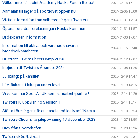
Välkommen till Joint Academy Nacka Forum Rehab!
2024-02-13 13:11
Anmälan till läger på sportlovet öppen nu!
2024-02-05 13:08
Viktig information från valberedningen i Twisters
2024-01-31 17:13
Öppna föräldra föreläsningar i Nacka Kommun
2024-01-31 11:57
Bildexperten information
2024-01-30 17:07
Information till aktiva och vårdnadshavare i
2024-01-15 03:48
breddverksamheten
Biljetter till Twist Cheer Comp 2024!
2024-01-12 12:07
Inbjudan till Twisters Årsmöte 2024
2024-01-08 11:26
Julstängt på kansliet
2023-12-19 14:47
Lite länkar att kika på under lovet!
2023-12-19 14:15
Vi välkomnar SportAll UF som samarbetspartner!
2023-12-14 14:20
Twisters juluppvisning Session 1
2023-12-14 10:14
Stötta föreningen när du handlar på Ica Maxi i Nacka!
2023-12-10 09:53
Twisters Cheer Elite juluppvisning 17 december 2023
2023-11-27 11:55
Brev från Sportchefen
2023-11-23 16:26
Twisters köp/byt/sälj
2023-11-23 09:37