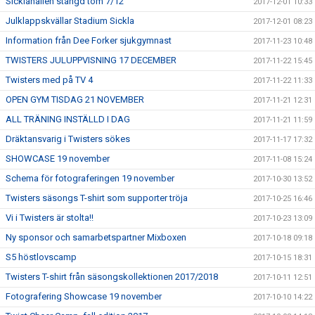
Sicklahallen stängd tom 7/12
2017-12-01 10:33
Julklappskvällar Stadium Sickla
2017-12-01 08:23
Information från Dee Forker sjukgymnast
2017-11-23 10:48
TWISTERS JULUPPVISNING 17 DECEMBER
2017-11-22 15:45
Twisters med på TV 4
2017-11-22 11:33
OPEN GYM TISDAG 21 NOVEMBER
2017-11-21 12:31
ALL TRÄNING INSTÄLLD I DAG
2017-11-21 11:59
Dräktansvarig i Twisters sökes
2017-11-17 17:32
SHOWCASE 19 november
2017-11-08 15:24
Schema för fotograferingen 19 november
2017-10-30 13:52
Twisters säsongs T-shirt som supporter tröja
2017-10-25 16:46
Vi i Twisters är stolta!!
2017-10-23 13:09
Ny sponsor och samarbetspartner Mixboxen
2017-10-18 09:18
S5 höstlovscamp
2017-10-15 18:31
Twisters T-shirt från säsongskollektionen 2017/2018
2017-10-11 12:51
Fotografering Showcase 19 november
2017-10-10 14:22