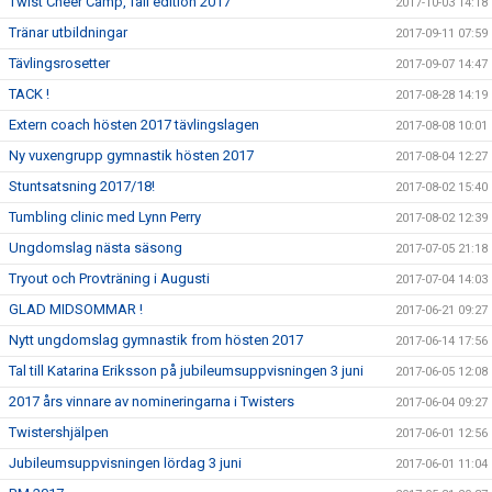
Twist Cheer Camp, fall edition 2017
2017-10-03 14:18
Tränar utbildningar
2017-09-11 07:59
Tävlingsrosetter
2017-09-07 14:47
TACK !
2017-08-28 14:19
Extern coach hösten 2017 tävlingslagen
2017-08-08 10:01
Ny vuxengrupp gymnastik hösten 2017
2017-08-04 12:27
Stuntsatsning 2017/18!
2017-08-02 15:40
Tumbling clinic med Lynn Perry
2017-08-02 12:39
Ungdomslag nästa säsong
2017-07-05 21:18
Tryout och Provträning i Augusti
2017-07-04 14:03
GLAD MIDSOMMAR !
2017-06-21 09:27
Nytt ungdomslag gymnastik from hösten 2017
2017-06-14 17:56
Tal till Katarina Eriksson på jubileumsuppvisningen 3 juni
2017-06-05 12:08
2017 års vinnare av nomineringarna i Twisters
2017-06-04 09:27
Twistershjälpen
2017-06-01 12:56
Jubileumsuppvisningen lördag 3 juni
2017-06-01 11:04