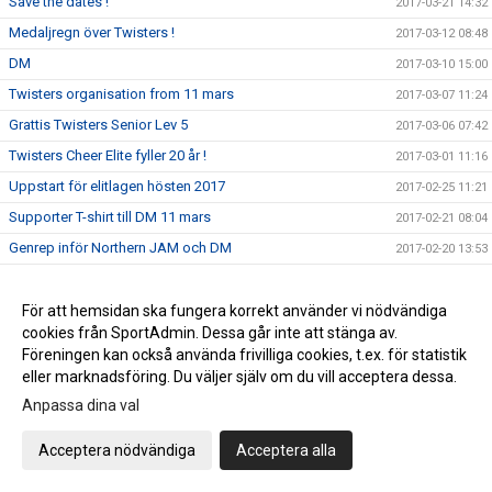
Save the dates !
2017-03-21 14:32
Medaljregn över Twisters !
2017-03-12 08:48
DM
2017-03-10 15:00
Twisters organisation from 11 mars
2017-03-07 11:24
Grattis Twisters Senior Lev 5
2017-03-06 07:42
Twisters Cheer Elite fyller 20 år !
2017-03-01 11:16
Uppstart för elitlagen hösten 2017
2017-02-25 11:21
Supporter T-shirt till DM 11 mars
2017-02-21 08:04
Genrep inför Northern JAM och DM
2017-02-20 13:53
Twisterstävling 18/2
2017-02-17 14:50
Träningsstart Minior Träning 3
För att hemsidan ska fungera korrekt använder vi nödvändiga
2017-02-05 21:54
cookies från SportAdmin. Dessa går inte att stänga av.
Ledar och tränarkonferens 2017
2017-02-02 10:24
Föreningen kan också använda frivilliga cookies, t.ex. för statistik
Twisterstävling 2017
2017-02-01 16:45
eller marknadsföring. Du väljer själv om du vill acceptera dessa.
Ungdomslagen
2017-01-24 14:40
Anpassa dina val
Värdegrund och syfte
2017-01-22 16:15
Acceptera nödvändiga
Acceptera alla
Nytt minior träningslag
2017-01-20 10:53