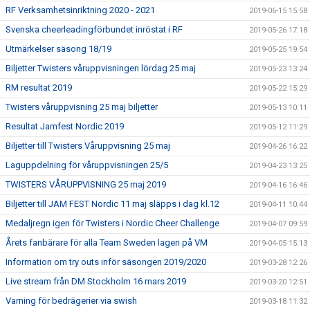
RF Verksamhetsinriktning 2020 - 2021
2019-06-15 15:58
Svenska cheerleadingförbundet inröstat i RF
2019-05-26 17:18
Utmärkelser säsong 18/19
2019-05-25 19:54
Biljetter Twisters våruppvisningen lördag 25 maj
2019-05-23 13:24
RM resultat 2019
2019-05-22 15:29
Twisters våruppvisning 25 maj biljetter
2019-05-13 10:11
Resultat Jamfest Nordic 2019
2019-05-12 11:29
Biljetter till Twisters Våruppvisning 25 maj
2019-04-26 16:22
Laguppdelning för våruppvisningen 25/5
2019-04-23 13:25
TWISTERS VÅRUPPVISNING 25 maj 2019
2019-04-16 16:46
Biljetter till JAM FEST Nordic 11 maj släpps i dag kl.12
2019-04-11 10:44
Medaljregn igen för Twisters i Nordic Cheer Challenge
2019-04-07 09:59
Årets fanbärare för alla Team Sweden lagen på VM
2019-04-05 15:13
Information om try outs inför säsongen 2019/2020
2019-03-28 12:26
Live stream från DM Stockholm 16 mars 2019
2019-03-20 12:51
Varning för bedrägerier via swish
2019-03-18 11:32