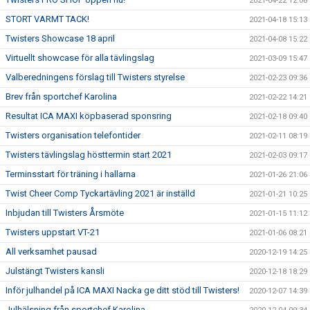
2021-04-22 12:08
STORT VARMT TACK!
2021-04-18 15:13
Twisters Showcase 18 april
2021-04-08 15:22
Virtuellt showcase för alla tävlingslag
2021-03-09 15:47
Valberedningens förslag till Twisters styrelse
2021-02-23 09:36
Brev från sportchef Karolina
2021-02-22 14:21
Resultat ICA MAXI köpbaserad sponsring
2021-02-18 09:40
Twisters organisation telefontider
2021-02-11 08:19
Twisters tävlingslag hösttermin start 2021
2021-02-03 09:17
Terminsstart för träning i hallarna
2021-01-26 21:06
Twist Cheer Comp Tyckartävling 2021 är inställd
2021-01-21 10:25
Inbjudan till Twisters Årsmöte
2021-01-15 11:12
Twisters uppstart VT-21
2021-01-06 08:21
All verksamhet pausad
2020-12-19 14:25
Julstängt Twisters kansli
2020-12-18 18:29
Inför julhandel på ICA MAXI Nacka ge ditt stöd till Twisters!
2020-12-07 14:39
Julhälsning från sportchef Karolina