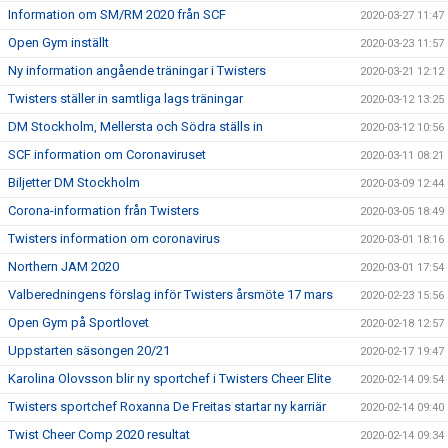
Information om SM/RM 2020 från SCF
2020-03-27 11:47
Open Gym inställt
2020-03-23 11:57
Ny information angående träningar i Twisters
2020-03-21 12:12
Twisters ställer in samtliga lags träningar
2020-03-12 13:25
DM Stockholm, Mellersta och Södra ställs in
2020-03-12 10:56
SCF information om Coronaviruset
2020-03-11 08:21
Biljetter DM Stockholm
2020-03-09 12:44
Corona-information från Twisters
2020-03-05 18:49
Twisters information om coronavirus
2020-03-01 18:16
Northern JAM 2020
2020-03-01 17:54
Valberedningens förslag inför Twisters årsmöte 17 mars
2020-02-23 15:56
Open Gym på Sportlovet
2020-02-18 12:57
Uppstarten säsongen 20/21
2020-02-17 19:47
Karolina Olovsson blir ny sportchef i Twisters Cheer Elite
2020-02-14 09:54
Twisters sportchef Roxanna De Freitas startar ny karriär
2020-02-14 09:40
Twist Cheer Comp 2020 resultat
2020-02-14 09:34