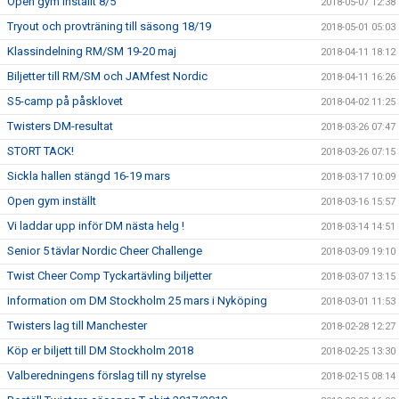
Open gym inställt 8/5
2018-05-07 12:38
Tryout och provträning till säsong 18/19
2018-05-01 05:03
Klassindelning RM/SM 19-20 maj
2018-04-11 18:12
Biljetter till RM/SM och JAMfest Nordic
2018-04-11 16:26
S5-camp på påsklovet
2018-04-02 11:25
Twisters DM-resultat
2018-03-26 07:47
STORT TACK!
2018-03-26 07:15
Sickla hallen stängd 16-19 mars
2018-03-17 10:09
Open gym inställt
2018-03-16 15:57
Vi laddar upp inför DM nästa helg !
2018-03-14 14:51
Senior 5 tävlar Nordic Cheer Challenge
2018-03-09 19:10
Twist Cheer Comp Tyckartävling biljetter
2018-03-07 13:15
Information om DM Stockholm 25 mars i Nyköping
2018-03-01 11:53
Twisters lag till Manchester
2018-02-28 12:27
Köp er biljett till DM Stockholm 2018
2018-02-25 13:30
Valberedningens förslag till ny styrelse
2018-02-15 08:14