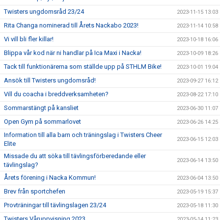
Twisters ungdomsråd 23/24
2023-11-15 13:03
Rita Changa nominerad till Årets Nackabo 2023!
2023-11-14 10:58
Vi vill bli fler killar!
2023-10-18 16:06
Blippa vår kod när ni handlar på Ica Maxi i Nacka!
2023-10-09 18:26
Tack till funktionärerna som ställde upp på STHLM Bike!
2023-10-01 19:04
Ansök till Twisters ungdomsråd!
2023-09-27 16:12
Vill du coacha i breddverksamheten?
2023-08-22 17:10
Sommarstängt på kansliet
2023-06-30 11:07
Open Gym på sommarlovet
2023-06-26 14:25
Information till alla barn och träningslag i Twisters Cheer
2023-06-15 12:03
Elite
Missade du att söka till tävlingsförberedande eller
2023-06-14 13:50
tävlingslag?
Årets förening i Nacka Kommun!
2023-06-04 13:50
Brev från sportchefen
2023-05-19 15:37
Provträningar till tävlingslagen 23/24
2023-05-18 11:30
Twisters Våruppvisning 2023
2023-05-14 11:23