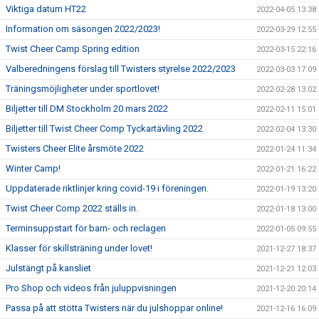
Viktiga datum HT22
2022-04-05 13:38
Information om säsongen 2022/2023!
2022-03-29 12:55
Twist Cheer Camp Spring edition
2022-03-15 22:16
Valberedningens förslag till Twisters styrelse 2022/2023
2022-03-03 17:09
Träningsmöjligheter under sportlovet!
2022-02-28 13:02
Biljetter till DM Stockholm 20 mars 2022
2022-02-11 15:01
Biljetter till Twist Cheer Comp Tyckartävling 2022
2022-02-04 13:30
Twisters Cheer Elite årsmöte 2022
2022-01-24 11:34
Winter Camp!
2022-01-21 16:22
Uppdaterade riktlinjer kring covid-19 i föreningen.
2022-01-19 13:20
Twist Cheer Comp 2022 ställs in.
2022-01-18 13:00
Terminsuppstart för barn- och reclagen
2022-01-05 09:55
Klasser för skillsträning under lovet!
2021-12-27 18:37
Julstängt på kansliet
2021-12-21 12:03
Pro Shop och videos från juluppvisningen
2021-12-20 20:14
Passa på att stötta Twisters när du julshoppar online!
2021-12-16 16:09