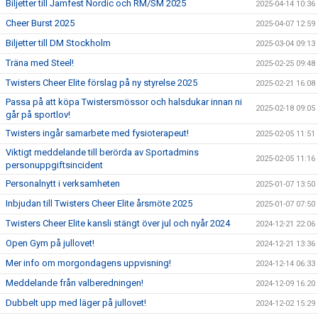
Biljetter till Jamfest Nordic och RM/SM 2025
2025-04-14 10:36
Cheer Burst 2025
2025-04-07 12:59
Biljetter till DM Stockholm
2025-03-04 09:13
Träna med Steel!
2025-02-25 09:48
Twisters Cheer Elite förslag på ny styrelse 2025
2025-02-21 16:08
Passa på att köpa Twistersmössor och halsdukar innan ni
2025-02-18 09:05
går på sportlov!
Twisters ingår samarbete med fysioterapeut!
2025-02-05 11:51
Viktigt meddelande till berörda av Sportadmins
2025-02-05 11:16
personuppgiftsincident
Personalnytt i verksamheten
2025-01-07 13:50
Inbjudan till Twisters Cheer Elite årsmöte 2025
2025-01-07 07:50
Twisters Cheer Elite kansli stängt över jul och nyår 2024
2024-12-21 22:06
Open Gym på jullovet!
2024-12-21 13:36
Mer info om morgondagens uppvisning!
2024-12-14 06:33
Meddelande från valberedningen!
2024-12-09 16:20
Dubbelt upp med läger på jullovet!
2024-12-02 15:29