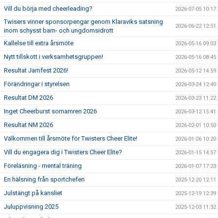
Vill du börja med cheerleading?
2026-07-05 10:17
Twisers vinner sponsorpengar genom Klaraviks satsning
2026-06-22 12:51
inom schysst barn- och ungdomsidrott
Kallelse till extra årsmöte
2026-05-16 09:03
Nytt tillskott i verksamhetsgruppen!
2026-05-16 08:45
Resultat Jamfest 2026!
2026-05-12 14:59
Förändringar i styrelsen
2026-03-24 12:40
Resultat DM 2026
2026-03-23 11:22
Inget Cheerburst somamren 2026
2026-03-12 15:41
Resultat NM 2026
2026-02-01 10:50
Välkommen till årsmöte för Twisters Cheer Elite!
2026-01-26 10:20
Vill du engagera dig i Twisters Cheer Elite?
2026-01-15 14:57
Föreläsning - mental träning
2026-01-07 17:23
En hälsning från sportchefen
2025-12-20 12:11
Julstängt på kansliet
2025-12-19 12:39
Juluppvisning 2025
2025-12-03 11:32