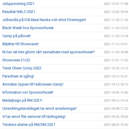
Juluppvisning 2021
2021-12-07 17:48
Resultat NALC 2021
2021-12-05 18:34
Julhandla på ICA Maxi Nacka och stöd föreningen!
2021-11-30 11:34
Black Week hos Sponsorhuset.
2021-11-24 13:52
Camp på jullovet!
2021-11-24 13:18
Biljetter till Showcase!
2021-11-16 14:51
Ni har väl inte glömt vårt samarbete med sponsorhuset?
2021-11-03 18:48
Showcase 21/22
2021-11-01 17:55
Twist Cheer Comp 2022
2021-10-25 14:15
Paracheer är igång!
2021-10-15 16:31
Anmälan öppen till Halloween Camp!
2021-10-12 18:10
Information om Sponsorhuset!
2021-10-06 15:40
Medaljregn på RM 2021!
2021-09-12 19:14
Utvecklingslandslaget tar emot ansökningar!
2021-09-08 17:22
Vi tar emot fler seniorer till tävlingslag!
2021-09-02 18:03
Twisters starter på RM/SM 2021
2021-08-24 16:50