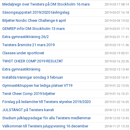
Medaljregn över Twisters på DM Stockholm 16 mars
2019-03-17 08:14
Säsongsuppstart 2019/2020 tävlingslag
2019-03-07 16:18
Biljetter Nordic Cheer Challenge 6 april
2019-03-04 19:02
GENREP inför DM Stockholm 13 mars
2019-03-01 17:19
Extra gymnastikträning 26/2
2019-02-21 11:41
Twisters årsmöte 21 mars 2019
2019-02-19 11:36
Classes under sportlovet
2019-02-19 00:51
TWIST CHEER COMP 2019 RESULTAT
2019-02-16 23:26
Extra gymnastikträning
2019-02-13 13:40
Inställda träningar söndag 3 februari
2019-02-03 10:41
Gymnastiktruppen har lediga platser VT19
2019-01-22 13:05
Twist Cheer Comp 2019 biljetter
2019-01-16 10:21
Förslag på ledamöter till Twisters styrelse 2019/2020
2019-01-02 16:05
JULSTÄNGT på Twisters kansli
2018-12-11 12:23
Stadium julklappsdagar för alla Twisters medlemmar
2018-12-03 13:45
Välkommen till Twisters juluppvisning 16 december
2018-11-21 13:33