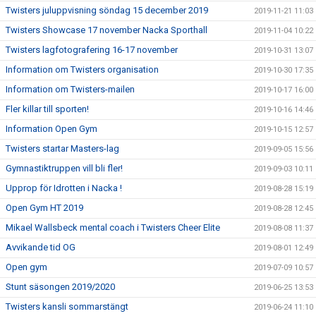
Twisters juluppvisning söndag 15 december 2019
2019-11-21 11:03
Twisters Showcase 17 november Nacka Sporthall
2019-11-04 10:22
Twisters lagfotografering 16-17 november
2019-10-31 13:07
Information om Twisters organisation
2019-10-30 17:35
Information om Twisters-mailen
2019-10-17 16:00
Fler killar till sporten!
2019-10-16 14:46
Information Open Gym
2019-10-15 12:57
Twisters startar Masters-lag
2019-09-05 15:56
Gymnastiktruppen vill bli fler!
2019-09-03 10:11
Upprop för Idrotten i Nacka !
2019-08-28 15:19
Open Gym HT 2019
2019-08-28 12:45
Mikael Wallsbeck mental coach i Twisters Cheer Elite
2019-08-08 11:37
Avvikande tid OG
2019-08-01 12:49
Open gym
2019-07-09 10:57
Stunt säsongen 2019/2020
2019-06-25 13:53
Twisters kansli sommarstängt
2019-06-24 11:10