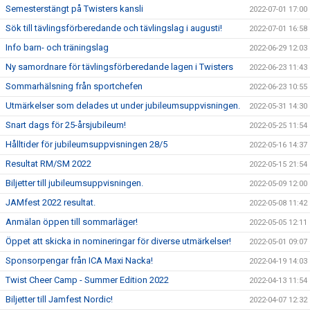
Semesterstängt på Twisters kansli
2022-07-01 17:00
Sök till tävlingsförberedande och tävlingslag i augusti!
2022-07-01 16:58
Info barn- och träningslag
2022-06-29 12:03
Ny samordnare för tävlingsförberedande lagen i Twisters
2022-06-23 11:43
Sommarhälsning från sportchefen
2022-06-23 10:55
Utmärkelser som delades ut under jubileumsuppvisningen.
2022-05-31 14:30
Snart dags för 25-årsjubileum!
2022-05-25 11:54
Hålltider för jubileumsuppvisningen 28/5
2022-05-16 14:37
Resultat RM/SM 2022
2022-05-15 21:54
Biljetter till jubileumsuppvisningen.
2022-05-09 12:00
JAMfest 2022 resultat.
2022-05-08 11:42
Anmälan öppen till sommarläger!
2022-05-05 12:11
Öppet att skicka in nomineringar för diverse utmärkelser!
2022-05-01 09:07
Sponsorpengar från ICA Maxi Nacka!
2022-04-19 14:03
Twist Cheer Camp - Summer Edition 2022
2022-04-13 11:54
Biljetter till Jamfest Nordic!
2022-04-07 12:32