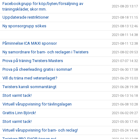
Facebookgrupp för köp/byten/försäljning av
2021-08-20 13:17
träningskläder, skor mm.
Uppdaterade restriktioner
2021-08-18 11:15
Ny sponsorgrupp sökes
2021-08-13 12:46
2021-08-11 14:38
Påminnelse ICA MAXI sponsor
2021-08-11 12:38
Ny samordnare för barn- och reclagen i Twisters
2021-08-02 09:53
Prova på träning Twisters Masters
2021-07-07 14:32
Prova på cheerleading gratis i sommar!
2021-06-30 17:58
Vill du träna med veteranlaget?
2021-06-29 15:03
Twisters kansli sommarstängt
2021-06-28 19:38
Stort varmt tack!
2021-06-13 16:18
Virtuell våruppvisning för tävlingslagen
2021-06-08 10:28
Grattis Linn Björck!
2021-06-02 09:27
Stort varmt tack!
2021-05-30 17:45
Virtuell våruppvisning för barn- och reclag!
2021-05-24 14:45
Twisters PRO SHOP öppen nu!