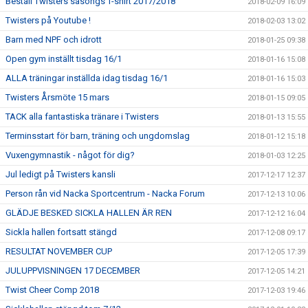
Beställ Twisters säsongs T-shirt 2017/2018
2018-02-09 16:09
Twisters på Youtube !
2018-02-03 13:02
Barn med NPF och idrott
2018-01-25 09:38
Open gym inställt tisdag 16/1
2018-01-16 15:08
ALLA träningar inställda idag tisdag 16/1
2018-01-16 15:03
Twisters Årsmöte 15 mars
2018-01-15 09:05
TACK alla fantastiska tränare i Twisters
2018-01-13 15:55
Terminsstart för barn, träning och ungdomslag
2018-01-12 15:18
Vuxengymnastik - något för dig?
2018-01-03 12:25
Jul ledigt på Twisters kansli
2017-12-17 12:37
Person rån vid Nacka Sportcentrum - Nacka Forum
2017-12-13 10:06
GLÄDJE BESKED SICKLA HALLEN ÄR REN
2017-12-12 16:04
Sickla hallen fortsatt stängd
2017-12-08 09:17
RESULTAT NOVEMBER CUP
2017-12-05 17:39
JULUPPVISNINGEN 17 DECEMBER
2017-12-05 14:21
Twist Cheer Comp 2018
2017-12-03 19:46