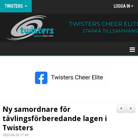
TWISTERS
LOGGA IN
TWISTERS CHEER ELIT
STARKA TILLSAMMANS
HEM
NYHETER
OM TWISTERS
BÖRJA HOS OSS
Ny samordnare för
<
>
tävlingsförberedande lagen i
KALENDER
Twisters
KONTAKT
2022-06-23 11:43