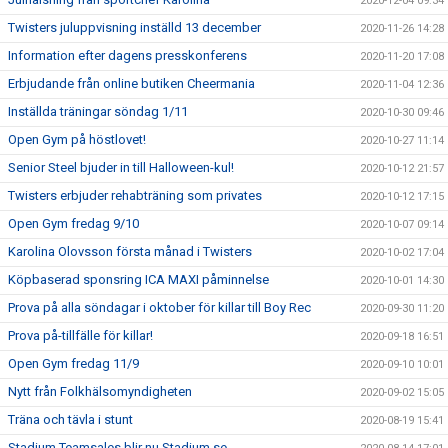
2020-12-04 09:34
Twisters juluppvisning inställd 13 december
2020-11-26 14:28
Information efter dagens presskonferens
2020-11-20 17:08
Erbjudande från online butiken Cheermania
2020-11-04 12:36
Inställda träningar söndag 1/11
2020-10-30 09:46
Open Gym på höstlovet!
2020-10-27 11:14
Senior Steel bjuder in till Halloween-kul!
2020-10-12 21:57
Twisters erbjuder rehabträning som privates
2020-10-12 17:15
Open Gym fredag 9/10
2020-10-07 09:14
Karolina Olovsson första månad i Twisters
2020-10-02 17:04
Köpbaserad sponsring ICA MAXI påminnelse
2020-10-01 14:30
Prova på alla söndagar i oktober för killar till Boy Rec
2020-09-30 11:20
Prova på-tillfälle för killar!
2020-09-18 16:51
Open Gym fredag 11/9
2020-09-10 10:01
Nytt från Folkhälsomyndigheten
2020-09-02 15:05
Träna och tävla i stunt
2020-08-19 15:41
Stadium Teamsales blir nu Stadium.se