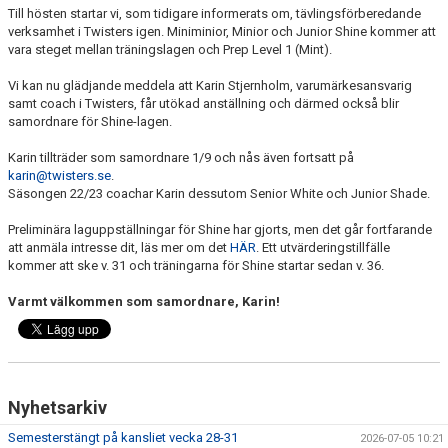
Till hösten startar vi, som tidigare informerats om, tävlingsförberedande
EXTRATRÄNING
verksamhet i Twisters igen. Miniminior, Minior och Junior Shine kommer att
vara steget mellan träningslagen och Prep Level 1 (Mint).
KLÄDER & MERCH
Vi kan nu glädjande meddela att Karin Stjernholm, varumärkesansvarig
samt coach i Twisters, får utökad anställning och därmed också blir
TWIST CHEER COMP
samordnare för Shine-lagen.
Karin tillträder som samordnare 1/9 och nås även fortsatt på
karin@twisters.se
.
Säsongen 22/23 coachar Karin dessutom Senior White och Junior Shade.
Preliminära laguppställningar för Shine har gjorts, men det går fortfarande
att anmäla intresse dit, läs mer om det
HÄR
. Ett utvärderingstillfälle
kommer att ske v. 31 och träningarna för Shine startar sedan v. 36.
Varmt välkommen som samordnare, Karin!
Nyhetsarkiv
Semesterstängt på kansliet vecka 28-31
2026-07-05 10:21