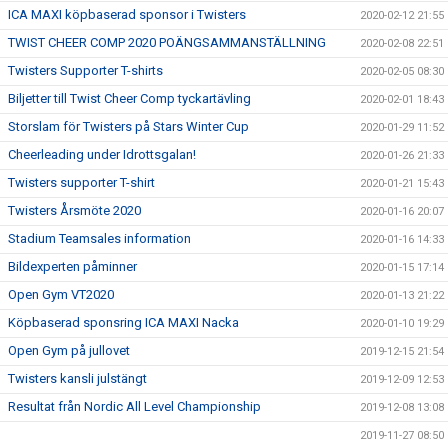
ICA MAXI köpbaserad sponsor i Twisters
2020-02-12 21:55
TWIST CHEER COMP 2020 POÄNGSAMMANSTÄLLNING
2020-02-08 22:51
Twisters Supporter T-shirts
2020-02-05 08:30
Biljetter till Twist Cheer Comp tyckartävling
2020-02-01 18:43
Storslam för Twisters på Stars Winter Cup
2020-01-29 11:52
Cheerleading under Idrottsgalan!
2020-01-26 21:33
Twisters supporter T-shirt
2020-01-21 15:43
Twisters Årsmöte 2020
2020-01-16 20:07
Stadium Teamsales information
2020-01-16 14:33
Bildexperten påminner
2020-01-15 17:14
Open Gym VT2020
2020-01-13 21:22
Köpbaserad sponsring ICA MAXI Nacka
2020-01-10 19:29
Open Gym på jullovet
2019-12-15 21:54
Twisters kansli julstängt
2019-12-09 12:53
Resultat från Nordic All Level Championship
2019-12-08 13:08
2019-11-27 08:50