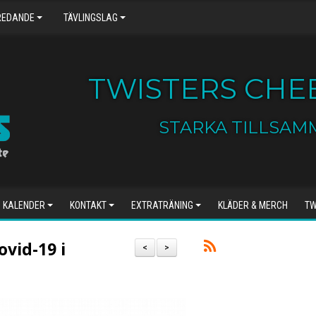
REDANDE
TÄVLINGSLAG
TWISTERS CHEE
STARKA TILLSAM
KALENDER
KONTAKT
EXTRATRÄNING
KLÄDER & MERCH
TW
ovid-19 i
<
>