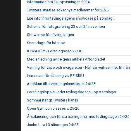
Information om juluppvisningen 2024
Twisters styrelse söker nya medlemmar för 2025
Lite info inför tävlingslagens showcase på söndag!
Schema för fotografering 23 och 24 november
Showcase för tävlingslagen
Snart dags för höstlov!
#TWAMILY - Föreningsdag 27/10
Med anledning av helgens artikel i Aftonbladet
Varning för vape och e-cigaretter - Håll vår verksamhet fri frå
Intressant föreläsning via RF-SISU
Ansökan till utvecklingslandslaget 24/25!
Föreningsloppis under tävlingslagens uppstartsläger
Sommarstängt Twisters kansli
Open Gym och classes v. 25-26
Årsplanering och första träningarna med tävlingslagen 24/25
Junior Level 3 säsongen 24/25