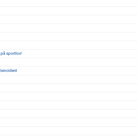
på sportlov!
tsincident