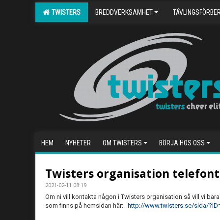
TWISTERS
BREDDVERKSAMHET
TÄVLINGSFÖRBE
HEM
NYHETER
OM TWISTERS
BÖRJA HOS OSS
Twisters organisation telefont
2021-02-11 08:19
Om ni vill kontakta någon i Twisters organisation så vill vi bara 
som finns på hemsidan här:
http://www.twisters.se/sida/?I