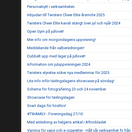
Personalnytt i verksamheten
Inbjudan till Twisters Cheer Elite årsmöte 2025
Twisters Cheer Elite kansli stängt över jul och nyår 2024
Open Gym på jullovet!
Mer info om morgondagens uppvisning!
Meddelande från valberedningen!
Dubbelt upp med läger på jullovet!
Information om juluppvisningen 2024
Twisters styrelse söker nya medlemmar för 2025
Lite info inför tävlingslagens showcase på söndag!
Schema för fotografering 23 och 24 november
Showcase för tävlingslagen
Snart dags för höstlov!
#TWAMILY - Föreningsdag 27/10
Med anledning av helgens artikel i Aftonbladet
Varning för vape och e-cigaretter - Håll vår verksamhet fri frå