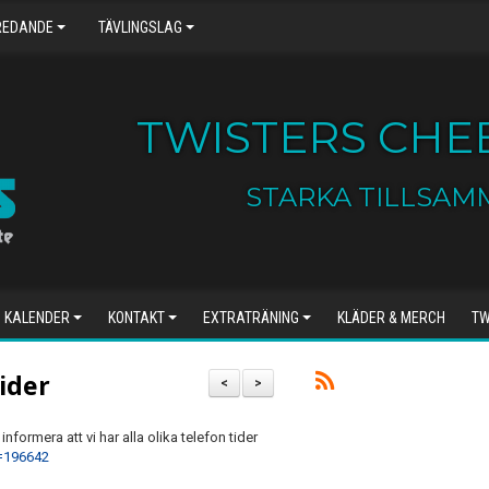
REDANDE
TÄVLINGSLAG
TWISTERS CHEE
STARKA TILLSAM
KALENDER
KONTAKT
EXTRATRÄNING
KLÄDER & MERCH
TW
ider
<
>
informera att vi har alla olika telefon tider
D=196642