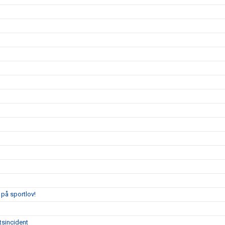
på sportlov!
tsincident