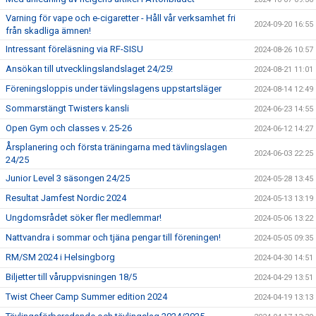
Varning för vape och e-cigaretter - Håll vår verksamhet fri
2024-09-20 16:55
från skadliga ämnen!
Intressant föreläsning via RF-SISU
2024-08-26 10:57
Ansökan till utvecklingslandslaget 24/25!
2024-08-21 11:01
Föreningsloppis under tävlingslagens uppstartsläger
2024-08-14 12:49
Sommarstängt Twisters kansli
2024-06-23 14:55
Open Gym och classes v. 25-26
2024-06-12 14:27
Årsplanering och första träningarna med tävlingslagen
2024-06-03 22:25
24/25
Junior Level 3 säsongen 24/25
2024-05-28 13:45
Resultat Jamfest Nordic 2024
2024-05-13 13:19
Ungdomsrådet söker fler medlemmar!
2024-05-06 13:22
Nattvandra i sommar och tjäna pengar till föreningen!
2024-05-05 09:35
RM/SM 2024 i Helsingborg
2024-04-30 14:51
Biljetter till våruppvisningen 18/5
2024-04-29 13:51
Twist Cheer Camp Summer edition 2024
2024-04-19 13:13