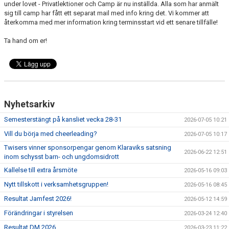
under lovet - Privatlektioner och Camp är nu inställda. Alla som har anmält
EXTRATRÄNING
sig till camp har fått ett separat mail med info kring det. Vi kommer att
återkomma med mer information kring terminsstart vid ett senare tillfälle!
KLÄDER & MERCH
Ta hand om er!
TWIST CHEER COMP
Nyhetsarkiv
Semesterstängt på kansliet vecka 28-31
2026-07-05 10:21
Vill du börja med cheerleading?
2026-07-05 10:17
Twisers vinner sponsorpengar genom Klaraviks satsning
2026-06-22 12:51
inom schysst barn- och ungdomsidrott
Kallelse till extra årsmöte
2026-05-16 09:03
Nytt tillskott i verksamhetsgruppen!
2026-05-16 08:45
Resultat Jamfest 2026!
2026-05-12 14:59
Förändringar i styrelsen
2026-03-24 12:40
Resultat DM 2026
2026-03-23 11:22