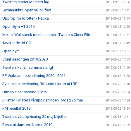
Twisters startar Masters-lag
2019-09-05 15:56
Gymnastiktruppen vill bli fler!
2019-09-03 10:11
Upprop för Idrotten i Nacka !
2019-08-28 15:19
Open Gym HT 2019
2019-08-28 12:45
Mikael Wallsbeck mental coach i Twisters Cheer Elite
2019-08-08 11:37
Avvikande tid OG
2019-08-01 12:49
Open gym
2019-07-09 10:57
Stunt säsongen 2019/2020
2019-06-25 13:53
Twisters kansli sommarstängt
2019-06-24 11:10
RF Verksamhetsinriktning 2020 - 2021
2019-06-15 15:58
Svenska cheerleadingförbundet inröstat i RF
2019-05-26 17:18
Utmärkelser säsong 18/19
2019-05-25 19:54
Biljetter Twisters våruppvisningen lördag 25 maj
2019-05-23 13:24
RM resultat 2019
2019-05-22 15:29
Twisters våruppvisning 25 maj biljetter
2019-05-13 10:11
Resultat Jamfest Nordic 2019
2019-05-12 11:29