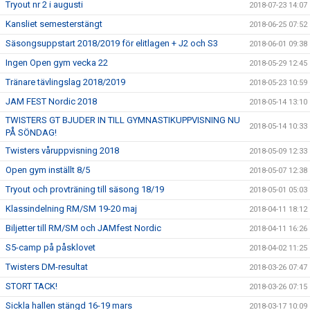
Tryout nr 2 i augusti
2018-07-23 14:07
Kansliet semesterstängt
2018-06-25 07:52
Säsongsuppstart 2018/2019 för elitlagen + J2 och S3
2018-06-01 09:38
Ingen Open gym vecka 22
2018-05-29 12:45
Tränare tävlingslag 2018/2019
2018-05-23 10:59
JAM FEST Nordic 2018
2018-05-14 13:10
TWISTERS GT BJUDER IN TILL GYMNASTIKUPPVISNING NU
2018-05-14 10:33
PÅ SÖNDAG!
Twisters våruppvisning 2018
2018-05-09 12:33
Open gym inställt 8/5
2018-05-07 12:38
Tryout och provträning till säsong 18/19
2018-05-01 05:03
Klassindelning RM/SM 19-20 maj
2018-04-11 18:12
Biljetter till RM/SM och JAMfest Nordic
2018-04-11 16:26
S5-camp på påsklovet
2018-04-02 11:25
Twisters DM-resultat
2018-03-26 07:47
STORT TACK!
2018-03-26 07:15
Sickla hallen stängd 16-19 mars
2018-03-17 10:09