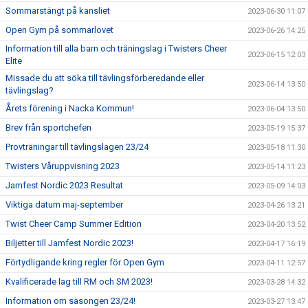
Sommarstängt på kansliet
2023-06-30 11:07
Open Gym på sommarlovet
2023-06-26 14:25
Information till alla barn och träningslag i Twisters Cheer
2023-06-15 12:03
Elite
Missade du att söka till tävlingsförberedande eller
2023-06-14 13:50
tävlingslag?
Årets förening i Nacka Kommun!
2023-06-04 13:50
Brev från sportchefen
2023-05-19 15:37
Provträningar till tävlingslagen 23/24
2023-05-18 11:30
Twisters Våruppvisning 2023
2023-05-14 11:23
Jamfest Nordic 2023 Resultat
2023-05-09 14:03
Viktiga datum maj-september
2023-04-26 13:21
Twist Cheer Camp Summer Edition
2023-04-20 13:52
Biljetter till Jamfest Nordic 2023!
2023-04-17 16:19
Förtydligande kring regler för Open Gym
2023-04-11 12:57
Kvalificerade lag till RM och SM 2023!
2023-03-28 14:32
Information om säsongen 23/24!
2023-03-27 13:47