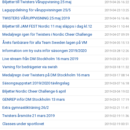
Biljetter till Twisters Våruppvisning 25 maj
2019-04-26 16:22
Laguppdelning för våruppvisningen 25/5
2019-04-23 13:25
TWISTERS VÅRUPPVISNING 25 maj 2019
2019-04-16 16:46
Biljetter till JAM FEST Nordic 11 maj släpps i dag kl.12
2019-04-11 10:44
Medaljregn igen för Twisters i Nordic Cheer Challenge
2019-04-07 09:59
Årets fanbärare för alla Team Sweden lagen på VM
2019-04-05 15:13
Information om try outs inför säsongen 2019/2020
2019-03-28 12:26
Live stream från DM Stockholm 16 mars 2019
2019-03-20 12:51
Varning för bedrägerier via swish
2019-03-18 11:32
Medaljregn över Twisters på DM Stockholm 16 mars
2019-03-17 08:14
Säsongsuppstart 2019/2020 tävlingslag
2019-03-07 16:18
Biljetter Nordic Cheer Challenge 6 april
2019-03-04 19:02
GENREP inför DM Stockholm 13 mars
2019-03-01 17:19
Extra gymnastikträning 26/2
2019-02-21 11:41
Twisters årsmöte 21 mars 2019
2019-02-19 11:36
Classes under sportlovet
2019-02-19 00:51