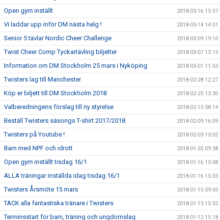
Open gym inställt
2018-03-16 15:57
Vi laddar upp inför DM nästa helg !
2018-03-14 14:51
Senior 5 tävlar Nordic Cheer Challenge
2018-03-09 19:10
Twist Cheer Comp Tyckartävling biljetter
2018-03-07 13:15
Information om DM Stockholm 25 mars i Nyköping
2018-03-01 11:53
Twisters lag till Manchester
2018-02-28 12:27
Köp er biljett till DM Stockholm 2018
2018-02-25 13:30
Valberedningens förslag till ny styrelse
2018-02-15 08:14
Beställ Twisters säsongs T-shirt 2017/2018
2018-02-09 16:09
Twisters på Youtube !
2018-02-03 13:02
Barn med NPF och idrott
2018-01-25 09:38
Open gym inställt tisdag 16/1
2018-01-16 15:08
ALLA träningar inställda idag tisdag 16/1
2018-01-16 15:03
Twisters Årsmöte 15 mars
2018-01-15 09:05
TACK alla fantastiska tränare i Twisters
2018-01-13 15:55
Terminsstart för barn, träning och ungdomslag
2018-01-12 15:18