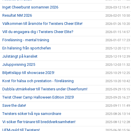
Inget Cheerburst somamren 2026
2026-03-12 15:41
Resultat NM 2026
2026-02-01 10:50
Välkommen till årsmöte för Twisters Cheer Elite!
2026-01-26 10:20
Vill du engagera dig i Twisters Cheer Elite?
2026-01-15 14:57
Föreläsning - mental träning
2026-01-07 17:23
En hälsning från sportchefen
2025-12-20 12:11
Julstängt på kansliet
2025-12-19 12:39
Juluppvisning 2025
2025-12-03 11:32
Biljettsläpp till showcase 2025!
2025-10-29 12:25
Kost för hälsa och prestation - föreläsning
2025-10-20 10:42
Dubbla utmärkelser till Twisters under Cheerforum!
2025-09-29 15:15
Twist Cheer Camp Halloween Edition 2025!
2025-09-25 16:27
Save the date!
2025-09-11 11:49
Twisters söker två nya samordnare
2025-08-26 13:14
Vi söker fler tränare till breddverksamheten!
2025-08-12 12:28
UEM-guld till Twisters!
2025-06-30 15:56