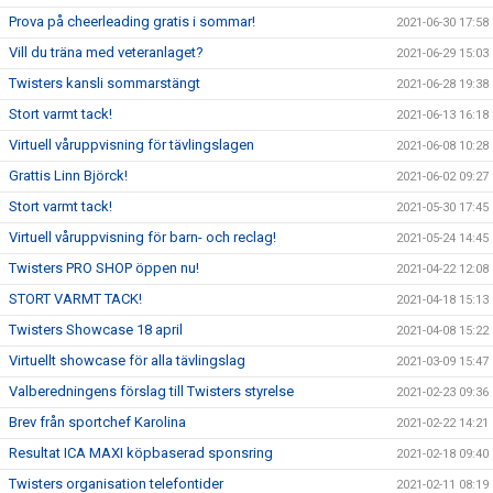
Prova på cheerleading gratis i sommar!
2021-06-30 17:58
Vill du träna med veteranlaget?
2021-06-29 15:03
Twisters kansli sommarstängt
2021-06-28 19:38
Stort varmt tack!
2021-06-13 16:18
Virtuell våruppvisning för tävlingslagen
2021-06-08 10:28
Grattis Linn Björck!
2021-06-02 09:27
Stort varmt tack!
2021-05-30 17:45
Virtuell våruppvisning för barn- och reclag!
2021-05-24 14:45
Twisters PRO SHOP öppen nu!
2021-04-22 12:08
STORT VARMT TACK!
2021-04-18 15:13
Twisters Showcase 18 april
2021-04-08 15:22
Virtuellt showcase för alla tävlingslag
2021-03-09 15:47
Valberedningens förslag till Twisters styrelse
2021-02-23 09:36
Brev från sportchef Karolina
2021-02-22 14:21
Resultat ICA MAXI köpbaserad sponsring
2021-02-18 09:40
Twisters organisation telefontider
2021-02-11 08:19