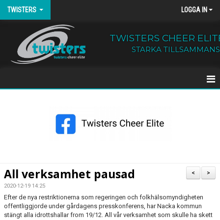
TWISTERS
LOGGA IN
TWISTERS CHEER ELIT
STARKA TILLSAMMANS
HEM
NYHETER
OM TWISTERS
BÖRJA HOS OSS
All verksamhet pausad
<
>
KALENDER
2020-12-19 14:25
Efter de nya restriktionerna som regeringen och folkhälsomyndigheten
offentliggjorde under gårdagens presskonferens, har Nacka kommun
KONTAKT
stängt alla idrottshallar from 19/12. All vår verksamhet som skulle ha skett