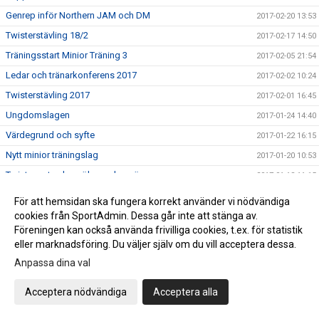
Genrep inför Northern JAM och DM
2017-02-20 13:53
Twisterstävling 18/2
2017-02-17 14:50
Träningsstart Minior Träning 3
2017-02-05 21:54
Ledar och tränarkonferens 2017
2017-02-02 10:24
Twisterstävling 2017
2017-02-01 16:45
Ungdomslagen
2017-01-24 14:40
Värdegrund och syfte
2017-01-22 16:15
Nytt minior träningslag
2017-01-20 10:53
Twisters styrelse söker ny kassör
2017-01-18 11:15
ÅRSMÖTE Twisters
2017-01-18 11:11
För att hemsidan ska fungera korrekt använder vi nödvändiga
Ledarutbildning SISU 11 februari
cookies från SportAdmin. Dessa går inte att stänga av.
2017-01-12 07:58
Föreningen kan också använda frivilliga cookies, t.ex. för statistik
Träna med landslaget - nu på fredag!
2017-01-05 13:36
eller marknadsföring. Du väljer själv om du vill acceptera dessa.
Twisters Kalender 2017
2016-12-14 17:23
Anpassa dina val
PROVA PÅ .....
2016-12-13 08:59
Acceptera nödvändiga
Acceptera alla
Tack SISU!
2016-12-08 15:40
Hjälpledarutbildning
2016-12-08 14:37