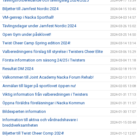
Tävlingsförberedande och tävlingslag 2024/2025
2024-04-17 13:39
Biljetter till Jamfest Nordic 2024
2024-04-15 10:45
VM-genrep i Nacka Sporthall!
2024-04-03 14:57
Tävlingsdagar under Jamfest Nordic 2024
2024-03-26 15:02
Open Gym under påsklovet!
2024-03-25 14:50
Twist Cheer Camp Spring edition 2024!
2024-03-14 13:14
Valberedningens förslag till styrelse i Twisters Cheer Elite
2024-03-06 15:29
Första information om säsong 24/25 i Twisters
2024-03-04 11:18
Resultat DM 2024
2024-02-18 19:19
Välkommen till Joint Academy Nacka Forum Rehab!
2024-02-13 13:11
Anmälan till läger på sportlovet öppen nu!
2024-02-05 13:08
Viktig information från valberedningen i Twisters
2024-01-31 17:13
Öppna föräldra föreläsningar i Nacka Kommun
2024-01-31 11:57
Bildexperten information
2024-01-30 17:07
Information till aktiva och vårdnadshavare i
2024-01-15 03:48
breddverksamheten
Biljetter till Twist Cheer Comp 2024!
2024-01-12 12:07