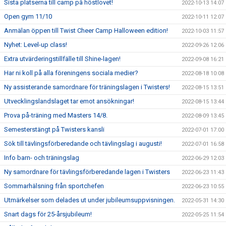
Sista platserna till camp på höstlovet!
2022-10-13 14:07
Open gym 11/10
2022-10-11 12:07
Anmälan öppen till Twist Cheer Camp Halloween edition!
2022-10-03 11:57
Nyhet: Level-up class!
2022-09-26 12:06
Extra utvärderingstillfälle till Shine-lagen!
2022-09-08 16:21
Har ni koll på alla föreningens sociala medier?
2022-08-18 10:08
Ny assisterande samordnare för träningslagen i Twisters!
2022-08-15 13:51
Utvecklingslandslaget tar emot ansökningar!
2022-08-15 13:44
Prova på-träning med Masters 14/8.
2022-08-09 13:45
Semesterstängt på Twisters kansli
2022-07-01 17:00
Sök till tävlingsförberedande och tävlingslag i augusti!
2022-07-01 16:58
Info barn- och träningslag
2022-06-29 12:03
Ny samordnare för tävlingsförberedande lagen i Twisters
2022-06-23 11:43
Sommarhälsning från sportchefen
2022-06-23 10:55
Utmärkelser som delades ut under jubileumsuppvisningen.
2022-05-31 14:30
Snart dags för 25-årsjubileum!
2022-05-25 11:54