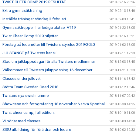
TWIST CHEER COMP 2019 RESULTAT
2019-02-16 23:26
Extra gymnastikträning
2019-02-13 13:40
Inställda träningar söndag 3 februari
2019-02-03 10:41
Gymnastiktruppen har lediga platser VT19
2019-01-22 13:05
Twist Cheer Comp 2019 biljetter
2019-01-16 10:21
Förslag på ledamöter till Twisters styrelse 2019/2020
2019-01-02 16:05
JULSTÄNGT på Twisters kansli
2018-12-11 12:23
Stadium julklappsdagar för alla Twisters medlemmar
2018-12-03 13:45
Välkommen till Twisters juluppvisning 16 december
2018-11-21 13:33
Classes under jullovet
2018-11-16 13:42
Stötta Team Sweden Coed 2018
2018-11-12 16:46
Twisters nya swishnummer
2018-11-07 09:42
Showcase och fotografering 18 november Nacka Sporthall
2018-10-30 14:25
Twist cheer camp, fall edition!
2018-10-10 11:00
Vi börjar med classes
2018-10-03 14:58
SISU utbildning för föräldrar och ledare
2018-10-02 12:32