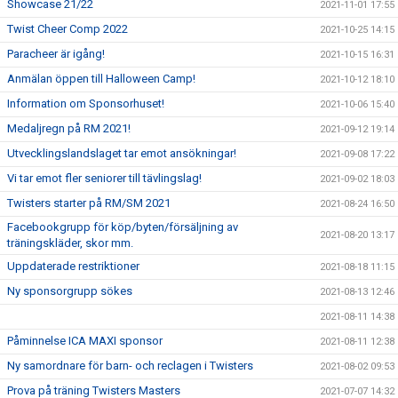
Showcase 21/22
2021-11-01 17:55
Twist Cheer Comp 2022
2021-10-25 14:15
Paracheer är igång!
2021-10-15 16:31
Anmälan öppen till Halloween Camp!
2021-10-12 18:10
Information om Sponsorhuset!
2021-10-06 15:40
Medaljregn på RM 2021!
2021-09-12 19:14
Utvecklingslandslaget tar emot ansökningar!
2021-09-08 17:22
Vi tar emot fler seniorer till tävlingslag!
2021-09-02 18:03
Twisters starter på RM/SM 2021
2021-08-24 16:50
Facebookgrupp för köp/byten/försäljning av
2021-08-20 13:17
träningskläder, skor mm.
Uppdaterade restriktioner
2021-08-18 11:15
Ny sponsorgrupp sökes
2021-08-13 12:46
2021-08-11 14:38
Påminnelse ICA MAXI sponsor
2021-08-11 12:38
Ny samordnare för barn- och reclagen i Twisters
2021-08-02 09:53
Prova på träning Twisters Masters
2021-07-07 14:32