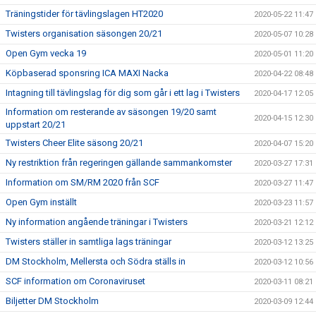
Träningstider för tävlingslagen HT2020
2020-05-22 11:47
Twisters organisation säsongen 20/21
2020-05-07 10:28
Open Gym vecka 19
2020-05-01 11:20
Köpbaserad sponsring ICA MAXI Nacka
2020-04-22 08:48
Intagning till tävlingslag för dig som går i ett lag i Twisters
2020-04-17 12:05
Information om resterande av säsongen 19/20 samt
2020-04-15 12:30
uppstart 20/21
Twisters Cheer Elite säsong 20/21
2020-04-07 15:20
Ny restriktion från regeringen gällande sammankomster
2020-03-27 17:31
Information om SM/RM 2020 från SCF
2020-03-27 11:47
Open Gym inställt
2020-03-23 11:57
Ny information angående träningar i Twisters
2020-03-21 12:12
Twisters ställer in samtliga lags träningar
2020-03-12 13:25
DM Stockholm, Mellersta och Södra ställs in
2020-03-12 10:56
SCF information om Coronaviruset
2020-03-11 08:21
Biljetter DM Stockholm
2020-03-09 12:44