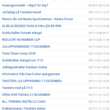
Vuxengymnastik - något för dig?
2018-01-03 12:25
Jul ledigt på Twisters kansli
2017-12-17 12:37
Person rån vid Nacka Sportcentrum - Nacka Forum
2017-12-13 10:06
GLÄDJE BESKED SICKLA HALLEN ÄR REN
2017-12-12 16:04
Sickla hallen fortsatt stängd
2017-12-08 09:17
RESULTAT NOVEMBER CUP
2017-12-05 17:39
JULUPPVISNINGEN 17 DECEMBER
2017-12-05 14:21
Twist Cheer Comp 2018
2017-12-03 19:46
Sicklahallen stängd tom 7/12
2017-12-01 10:33
Julklappskvällar Stadium Sickla
2017-12-01 08:23
Information från Dee Forker sjukgymnast
2017-11-23 10:48
TWISTERS JULUPPVISNING 17 DECEMBER
2017-11-22 15:45
Twisters med på TV 4
2017-11-22 11:33
OPEN GYM TISDAG 21 NOVEMBER
2017-11-21 12:31
ALL TRÄNING INSTÄLLD I DAG
2017-11-21 11:59
Dräktansvarig i Twisters sökes
2017-11-17 17:32