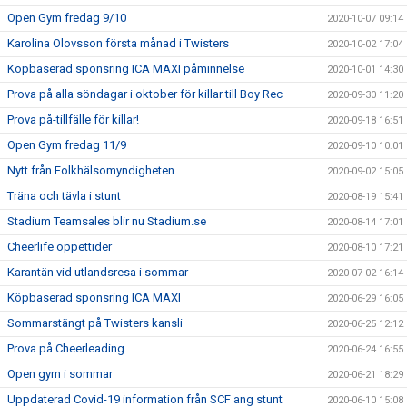
Open Gym fredag 9/10
2020-10-07 09:14
Karolina Olovsson första månad i Twisters
2020-10-02 17:04
Köpbaserad sponsring ICA MAXI påminnelse
2020-10-01 14:30
Prova på alla söndagar i oktober för killar till Boy Rec
2020-09-30 11:20
Prova på-tillfälle för killar!
2020-09-18 16:51
Open Gym fredag 11/9
2020-09-10 10:01
Nytt från Folkhälsomyndigheten
2020-09-02 15:05
Träna och tävla i stunt
2020-08-19 15:41
Stadium Teamsales blir nu Stadium.se
2020-08-14 17:01
Cheerlife öppettider
2020-08-10 17:21
Karantän vid utlandsresa i sommar
2020-07-02 16:14
Köpbaserad sponsring ICA MAXI
2020-06-29 16:05
Sommarstängt på Twisters kansli
2020-06-25 12:12
Prova på Cheerleading
2020-06-24 16:55
Open gym i sommar
2020-06-21 18:29
Uppdaterad Covid-19 information från SCF ang stunt
2020-06-10 15:08