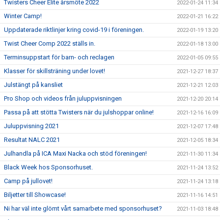
Twisters Cheer Elite årsmöte 2022
2022-01-24 11:34
Winter Camp!
2022-01-21 16:22
Uppdaterade riktlinjer kring covid-19 i föreningen.
2022-01-19 13:20
Twist Cheer Comp 2022 ställs in.
2022-01-18 13:00
Terminsuppstart för barn- och reclagen
2022-01-05 09:55
Klasser för skillsträning under lovet!
2021-12-27 18:37
Julstängt på kansliet
2021-12-21 12:03
Pro Shop och videos från juluppvisningen
2021-12-20 20:14
Passa på att stötta Twisters när du julshoppar online!
2021-12-16 16:09
Juluppvisning 2021
2021-12-07 17:48
Resultat NALC 2021
2021-12-05 18:34
Julhandla på ICA Maxi Nacka och stöd föreningen!
2021-11-30 11:34
Black Week hos Sponsorhuset.
2021-11-24 13:52
Camp på jullovet!
2021-11-24 13:18
Biljetter till Showcase!
2021-11-16 14:51
Ni har väl inte glömt vårt samarbete med sponsorhuset?
2021-11-03 18:48