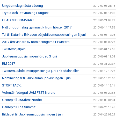
Ungdomslag nästa säsong
2017-07-05 21:18
Tryout och Provträning i Augusti
2017-07-04 14:03
GLAD MIDSOMMAR !
2017-06-21 09:27
Nytt ungdomslag gymnastik from hösten 2017
2017-06-14 17:56
Tal till Katarina Eriksson på jubileumsuppvisningen 3 juni
2017-06-05 12:08
2017 års vinnare av nomineringarna i Twisters
2017-06-04 09:27
Twistershjälpen
2017-06-01 12:56
Jubileumsuppvisningen lördag 3 juni
2017-06-01 11:04
RM 2017
2017-05-31 20:37
Twisters Jubileumsuppvisning 3 juni Eriksdalshallen
2017-05-17 10:27
Nomineringar till Jubileumsuppvisningen 3 juni
2017-05-15 20:50
STORT TACK!
2017-05-14 16:11
Volontär fotograf JAM FEST Nordic
2017-05-06 20:58
Genrep till JAMfest Nordic
2017-05-03 04:34
Genrep till The Summit
2017-04-26 13:45
Bildspel till Jubileumsuppvisningen 3 juni
2017-04-22 09:29