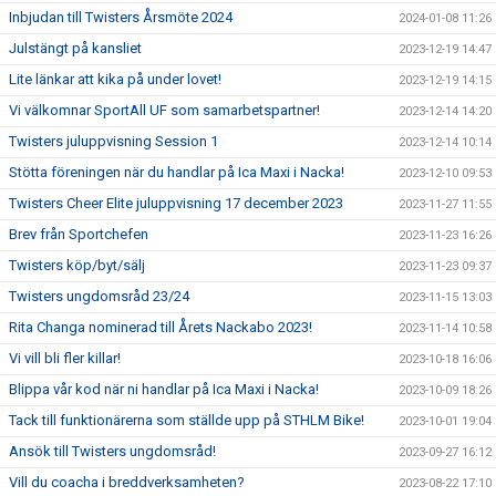
Inbjudan till Twisters Årsmöte 2024
2024-01-08 11:26
Julstängt på kansliet
2023-12-19 14:47
Lite länkar att kika på under lovet!
2023-12-19 14:15
Vi välkomnar SportAll UF som samarbetspartner!
2023-12-14 14:20
Twisters juluppvisning Session 1
2023-12-14 10:14
Stötta föreningen när du handlar på Ica Maxi i Nacka!
2023-12-10 09:53
Twisters Cheer Elite juluppvisning 17 december 2023
2023-11-27 11:55
Brev från Sportchefen
2023-11-23 16:26
Twisters köp/byt/sälj
2023-11-23 09:37
Twisters ungdomsråd 23/24
2023-11-15 13:03
Rita Changa nominerad till Årets Nackabo 2023!
2023-11-14 10:58
Vi vill bli fler killar!
2023-10-18 16:06
Blippa vår kod när ni handlar på Ica Maxi i Nacka!
2023-10-09 18:26
Tack till funktionärerna som ställde upp på STHLM Bike!
2023-10-01 19:04
Ansök till Twisters ungdomsråd!
2023-09-27 16:12
Vill du coacha i breddverksamheten?
2023-08-22 17:10