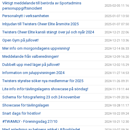
Viktigt meddelande till berörda av Sportadmins
2025-02-05 11:16
personuppgiftsincident
Personalnytt i verksamheten
2025-01-07 13:50
Inbjudan till Twisters Cheer Elite årsmöte 2025
2025-01-07 07:50
Twisters Cheer Elite kansli stängt över jul och nyår 2024
2024-12-21 22:06
Open Gym på jullovet!
2024-12-21 13:36
Mer info om morgondagens uppvisning!
2024-12-14 06:33
Meddelande från valberedningen!
2024-12-09 16:20
Dubbelt upp med läger på jullovet!
2024-12-02 15:29
Information om juluppvisningen 2024
2024-11-27 14:53
Twisters styrelse söker nya medlemmar för 2025
2024-11-26 09:31
Lite info inför tävlingslagens showcase på söndag!
2024-11-19 11:44
Schema för fotografering 23 och 24 november
2024-11-09 20:56
Showcase för tävlingslagen
2024-10-28 11:17
Snart dags för höstlov!
2024-10-22 09:24
#TWAMILY - Föreningsdag 27/10
2024-10-21 12:30
Med anledning av helgens artikel i Aftonbladet
2024-10-07 09:36