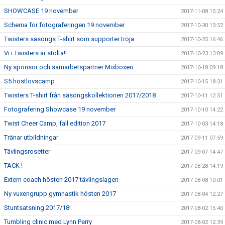
SHOWCASE 19 november
2017-11-08 15:24
Schema för fotograferingen 19 november
2017-10-30 13:52
Twisters säsongs T-shirt som supporter tröja
2017-10-25 16:46
Vi i Twisters är stolta!!
2017-10-23 13:09
Ny sponsor och samarbetspartner Mixboxen
2017-10-18 09:18
S5 höstlovscamp
2017-10-15 18:31
Twisters T-shirt från säsongskollektionen 2017/2018
2017-10-11 12:51
Fotografering Showcase 19 november
2017-10-10 14:22
Twist Cheer Camp, fall edition 2017
2017-10-03 14:18
Tränar utbildningar
2017-09-11 07:59
Tävlingsrosetter
2017-09-07 14:47
TACK !
2017-08-28 14:19
Extern coach hösten 2017 tävlingslagen
2017-08-08 10:01
Ny vuxengrupp gymnastik hösten 2017
2017-08-04 12:27
Stuntsatsning 2017/18!
2017-08-02 15:40
Tumbling clinic med Lynn Perry
2017-08-02 12:39