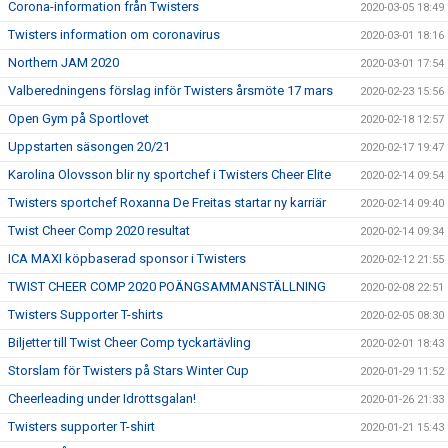
Corona-information från Twisters
2020-03-05 18:49
Twisters information om coronavirus
2020-03-01 18:16
Northern JAM 2020
2020-03-01 17:54
Valberedningens förslag inför Twisters årsmöte 17 mars
2020-02-23 15:56
Open Gym på Sportlovet
2020-02-18 12:57
Uppstarten säsongen 20/21
2020-02-17 19:47
Karolina Olovsson blir ny sportchef i Twisters Cheer Elite
2020-02-14 09:54
Twisters sportchef Roxanna De Freitas startar ny karriär
2020-02-14 09:40
Twist Cheer Comp 2020 resultat
2020-02-14 09:34
ICA MAXI köpbaserad sponsor i Twisters
2020-02-12 21:55
TWIST CHEER COMP 2020 POÄNGSAMMANSTÄLLNING
2020-02-08 22:51
Twisters Supporter T-shirts
2020-02-05 08:30
Biljetter till Twist Cheer Comp tyckartävling
2020-02-01 18:43
Storslam för Twisters på Stars Winter Cup
2020-01-29 11:52
Cheerleading under Idrottsgalan!
2020-01-26 21:33
Twisters supporter T-shirt
2020-01-21 15:43