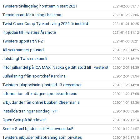
Twisters tävlingslag hösttermin start 2021
2021-02-03 09:17
Terminsstart för träning i hallarna
2021-01-26 21:06
Twist Cheer Comp Tyckartävling 2021 är inställd
2021-01-21 10:25
Inbjudan till Twisters Årsmöte
2021-01-15 11:12
Twisters uppstart VT-21
2021-01-06 08:21
All verksamhet pausad
2020-12-19 14:25
Julstängt Twisters kansli
2020-12-18 18:29
Inför julhandel på ICA MAXI Nacka ge ditt stöd till Twisters!
2020-12-07 14:39
Julhälsning från sportchef Karolina
2020-12-04 09:34
Twisters juluppvisning inställd 13 december
2020-11-26 14:28
Information efter dagens presskonferens
2020-11-20 17:08
Erbjudande från online butiken Cheermania
2020-11-04 12:36
Inställda träningar söndag 1/11
2020-10-30 09:46
Open Gym på höstlovet!
2020-10-27 11:14
Senior Steel bjuder in till Halloween-kul!
2020-10-12 21:57
Twisters erbjuder rehabträning som privates
2020-10-12 17:15