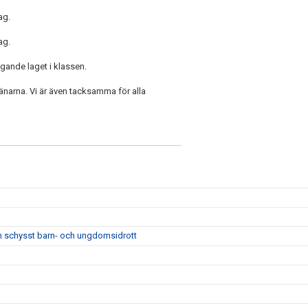
ag.
ag.
agande laget i klassen.
ränarna. Vi är även tacksamma för alla
m schysst barn- och ungdomsidrott