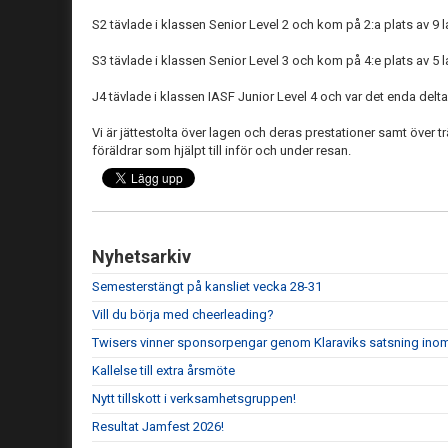
S2 tävlade i klassen Senior Level 2 och kom på 2:a plats av 9 l
S3 tävlade i klassen Senior Level 3 och kom på 4:e plats av 5 l
J4 tävlade i klassen IASF Junior Level 4 och var det enda delt
Vi är jättestolta över lagen och deras prestationer samt över t
föräldrar som hjälpt till inför och under resan.
Nyhetsarkiv
Semesterstängt på kansliet vecka 28-31
Vill du börja med cheerleading?
Twisers vinner sponsorpengar genom Klaraviks satsning ino
Kallelse till extra årsmöte
Nytt tillskott i verksamhetsgruppen!
Resultat Jamfest 2026!