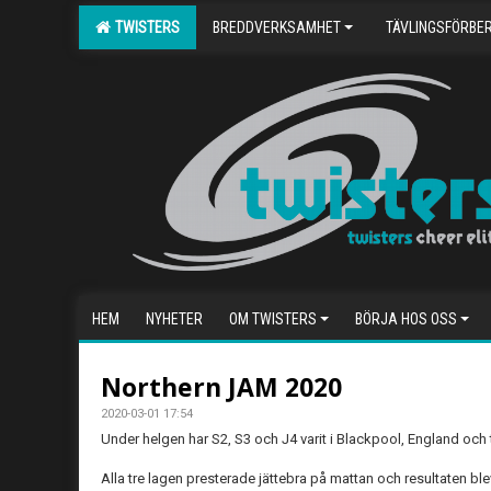
TWISTERS
BREDDVERKSAMHET
TÄVLINGSFÖRBE
HEM
NYHETER
OM TWISTERS
BÖRJA HOS OSS
Northern JAM 2020
2020-03-01 17:54
Under helgen har S2, S3 och J4 varit i Blackpool, England och
Alla tre lagen presterade jättebra på mattan och resultaten ble