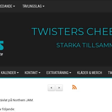
REDANDE
TÄVLINGSLAG
TWISTERS CHEE
STARKA TILLSAM
KALENDER
KONTAKT
EXTRATRÄNING
KLÄDER & MERCH
TW
<
>
 tävlat på Northern JAM.
v följande: