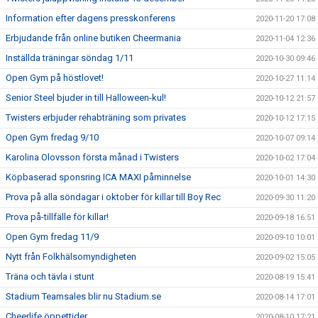
Information efter dagens presskonferens
2020-11-20 17:08
Erbjudande från online butiken Cheermania
2020-11-04 12:36
Inställda träningar söndag 1/11
2020-10-30 09:46
Open Gym på höstlovet!
2020-10-27 11:14
Senior Steel bjuder in till Halloween-kul!
2020-10-12 21:57
Twisters erbjuder rehabträning som privates
2020-10-12 17:15
Open Gym fredag 9/10
2020-10-07 09:14
Karolina Olovsson första månad i Twisters
2020-10-02 17:04
Köpbaserad sponsring ICA MAXI påminnelse
2020-10-01 14:30
Prova på alla söndagar i oktober för killar till Boy Rec
2020-09-30 11:20
Prova på-tillfälle för killar!
2020-09-18 16:51
Open Gym fredag 11/9
2020-09-10 10:01
Nytt från Folkhälsomyndigheten
2020-09-02 15:05
Träna och tävla i stunt
2020-08-19 15:41
Stadium Teamsales blir nu Stadium.se
2020-08-14 17:01
Cheerlife öppettider
2020-08-10 17:21