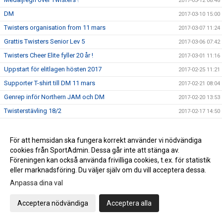
2017-03-12 08:48
DM
2017-03-10 15:00
Twisters organisation from 11 mars
2017-03-07 11:24
Grattis Twisters Senior Lev 5
2017-03-06 07:42
Twisters Cheer Elite fyller 20 år !
2017-03-01 11:16
Uppstart för elitlagen hösten 2017
2017-02-25 11:21
Supporter T-shirt till DM 11 mars
2017-02-21 08:04
Genrep inför Northern JAM och DM
2017-02-20 13:53
Twisterstävling 18/2
2017-02-17 14:50
Träningsstart Minior Träning 3
2017-02-05 21:54
Ledar och tränarkonferens 2017
2017-02-02 10:24
För att hemsidan ska fungera korrekt använder vi nödvändiga
cookies från SportAdmin. Dessa går inte att stänga av.
Twisterstävling 2017
2017-02-01 16:45
Föreningen kan också använda frivilliga cookies, t.ex. för statistik
Ungdomslagen
2017-01-24 14:40
eller marknadsföring. Du väljer själv om du vill acceptera dessa.
Värdegrund och syfte
2017-01-22 16:15
Anpassa dina val
Nytt minior träningslag
2017-01-20 10:53
Acceptera nödvändiga
Acceptera alla
Twisters styrelse söker ny kassör
2017-01-18 11:15
ÅRSMÖTE Twisters