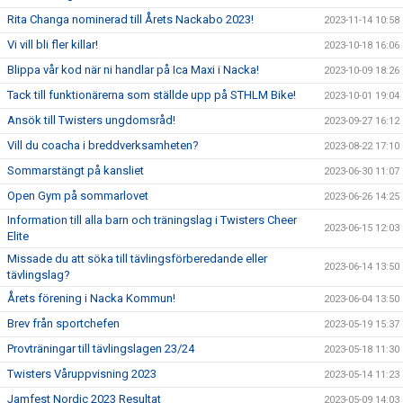
Rita Changa nominerad till Årets Nackabo 2023!
2023-11-14 10:58
Vi vill bli fler killar!
2023-10-18 16:06
Blippa vår kod när ni handlar på Ica Maxi i Nacka!
2023-10-09 18:26
Tack till funktionärerna som ställde upp på STHLM Bike!
2023-10-01 19:04
Ansök till Twisters ungdomsråd!
2023-09-27 16:12
Vill du coacha i breddverksamheten?
2023-08-22 17:10
Sommarstängt på kansliet
2023-06-30 11:07
Open Gym på sommarlovet
2023-06-26 14:25
Information till alla barn och träningslag i Twisters Cheer
2023-06-15 12:03
Elite
Missade du att söka till tävlingsförberedande eller
2023-06-14 13:50
tävlingslag?
Årets förening i Nacka Kommun!
2023-06-04 13:50
Brev från sportchefen
2023-05-19 15:37
Provträningar till tävlingslagen 23/24
2023-05-18 11:30
Twisters Våruppvisning 2023
2023-05-14 11:23
Jamfest Nordic 2023 Resultat
2023-05-09 14:03