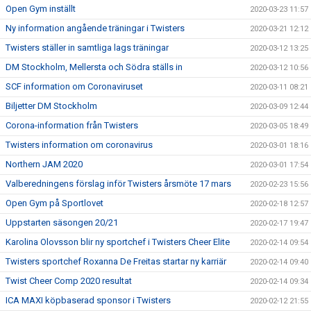
Open Gym inställt
2020-03-23 11:57
Ny information angående träningar i Twisters
2020-03-21 12:12
Twisters ställer in samtliga lags träningar
2020-03-12 13:25
DM Stockholm, Mellersta och Södra ställs in
2020-03-12 10:56
SCF information om Coronaviruset
2020-03-11 08:21
Biljetter DM Stockholm
2020-03-09 12:44
Corona-information från Twisters
2020-03-05 18:49
Twisters information om coronavirus
2020-03-01 18:16
Northern JAM 2020
2020-03-01 17:54
Valberedningens förslag inför Twisters årsmöte 17 mars
2020-02-23 15:56
Open Gym på Sportlovet
2020-02-18 12:57
Uppstarten säsongen 20/21
2020-02-17 19:47
Karolina Olovsson blir ny sportchef i Twisters Cheer Elite
2020-02-14 09:54
Twisters sportchef Roxanna De Freitas startar ny karriär
2020-02-14 09:40
Twist Cheer Comp 2020 resultat
2020-02-14 09:34
ICA MAXI köpbaserad sponsor i Twisters
2020-02-12 21:55