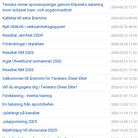
Twisers vinner sponsorpengar genom Klaraviks satsning
2026-06-22 12:51
inom schysst barn- och ungdomsidrott
Kallelse till extra årsmöte
2026-05-16 09:03
Nytt tillskott i verksamhetsgruppen!
2026-05-16 08:45
Resultat Jamfest 2026!
2026-05-12 14:59
Förändringar i styrelsen
2026-03-24 12:40
Resultat DM 2026
2026-03-23 11:22
Inget Cheerburst somamren 2026
2026-03-12 15:41
Resultat NM 2026
2026-02-01 10:50
Välkommen till årsmöte för Twisters Cheer Elite!
2026-01-26 10:20
Vill du engagera dig i Twisters Cheer Elite?
2026-01-15 14:57
Föreläsning - mental träning
2026-01-07 17:23
En hälsning från sportchefen
2025-12-20 12:11
Julstängt på kansliet
2025-12-19 12:39
Juluppvisning 2025
2025-12-03 11:32
Biljettsläpp till showcase 2025!
2025-10-29 12:25