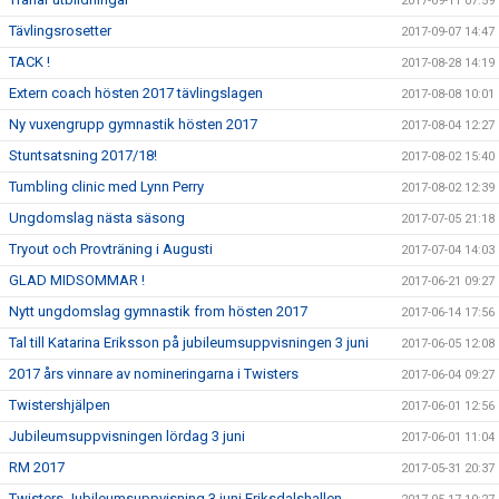
2017-09-11 07:59
Tävlingsrosetter
2017-09-07 14:47
TACK !
2017-08-28 14:19
Extern coach hösten 2017 tävlingslagen
2017-08-08 10:01
Ny vuxengrupp gymnastik hösten 2017
2017-08-04 12:27
Stuntsatsning 2017/18!
2017-08-02 15:40
Tumbling clinic med Lynn Perry
2017-08-02 12:39
Ungdomslag nästa säsong
2017-07-05 21:18
Tryout och Provträning i Augusti
2017-07-04 14:03
GLAD MIDSOMMAR !
2017-06-21 09:27
Nytt ungdomslag gymnastik from hösten 2017
2017-06-14 17:56
Tal till Katarina Eriksson på jubileumsuppvisningen 3 juni
2017-06-05 12:08
2017 års vinnare av nomineringarna i Twisters
2017-06-04 09:27
Twistershjälpen
2017-06-01 12:56
Jubileumsuppvisningen lördag 3 juni
2017-06-01 11:04
RM 2017
2017-05-31 20:37
Twisters Jubileumsuppvisning 3 juni Eriksdalshallen