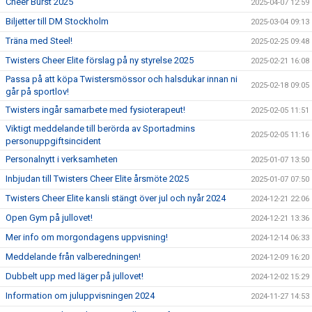
Cheer Burst 2025
2025-04-07 12:59
Biljetter till DM Stockholm
2025-03-04 09:13
Träna med Steel!
2025-02-25 09:48
Twisters Cheer Elite förslag på ny styrelse 2025
2025-02-21 16:08
Passa på att köpa Twistersmössor och halsdukar innan ni
2025-02-18 09:05
går på sportlov!
Twisters ingår samarbete med fysioterapeut!
2025-02-05 11:51
Viktigt meddelande till berörda av Sportadmins
2025-02-05 11:16
personuppgiftsincident
Personalnytt i verksamheten
2025-01-07 13:50
Inbjudan till Twisters Cheer Elite årsmöte 2025
2025-01-07 07:50
Twisters Cheer Elite kansli stängt över jul och nyår 2024
2024-12-21 22:06
Open Gym på jullovet!
2024-12-21 13:36
Mer info om morgondagens uppvisning!
2024-12-14 06:33
Meddelande från valberedningen!
2024-12-09 16:20
Dubbelt upp med läger på jullovet!
2024-12-02 15:29
Information om juluppvisningen 2024
2024-11-27 14:53