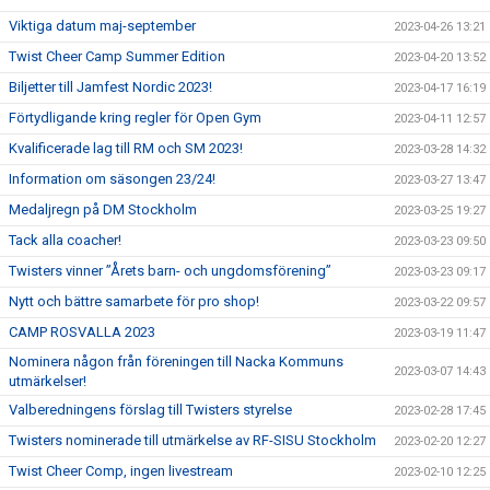
Viktiga datum maj-september
2023-04-26 13:21
Twist Cheer Camp Summer Edition
2023-04-20 13:52
Biljetter till Jamfest Nordic 2023!
2023-04-17 16:19
Förtydligande kring regler för Open Gym
2023-04-11 12:57
Kvalificerade lag till RM och SM 2023!
2023-03-28 14:32
Information om säsongen 23/24!
2023-03-27 13:47
Medaljregn på DM Stockholm
2023-03-25 19:27
Tack alla coacher!
2023-03-23 09:50
Twisters vinner ”Årets barn- och ungdomsförening”
2023-03-23 09:17
Nytt och bättre samarbete för pro shop!
2023-03-22 09:57
CAMP ROSVALLA 2023
2023-03-19 11:47
Nominera någon från föreningen till Nacka Kommuns
2023-03-07 14:43
utmärkelser!
Valberedningens förslag till Twisters styrelse
2023-02-28 17:45
Twisters nominerade till utmärkelse av RF-SISU Stockholm
2023-02-20 12:27
Twist Cheer Comp, ingen livestream
2023-02-10 12:25