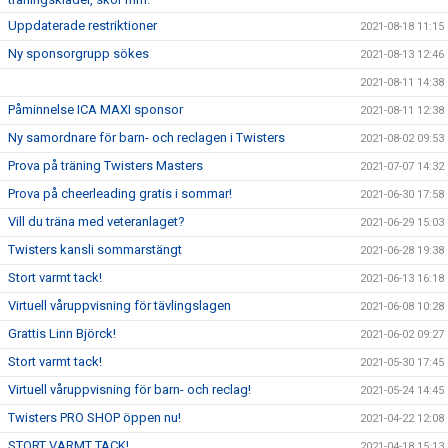
Uppdaterade restriktioner
2021-08-18 11:15
Ny sponsorgrupp sökes
2021-08-13 12:46
2021-08-11 14:38
Påminnelse ICA MAXI sponsor
2021-08-11 12:38
Ny samordnare för barn- och reclagen i Twisters
2021-08-02 09:53
Prova på träning Twisters Masters
2021-07-07 14:32
Prova på cheerleading gratis i sommar!
2021-06-30 17:58
Vill du träna med veteranlaget?
2021-06-29 15:03
Twisters kansli sommarstängt
2021-06-28 19:38
Stort varmt tack!
2021-06-13 16:18
Virtuell våruppvisning för tävlingslagen
2021-06-08 10:28
Grattis Linn Björck!
2021-06-02 09:27
Stort varmt tack!
2021-05-30 17:45
Virtuell våruppvisning för barn- och reclag!
2021-05-24 14:45
Twisters PRO SHOP öppen nu!
2021-04-22 12:08
STORT VARMT TACK!
2021-04-18 15:13