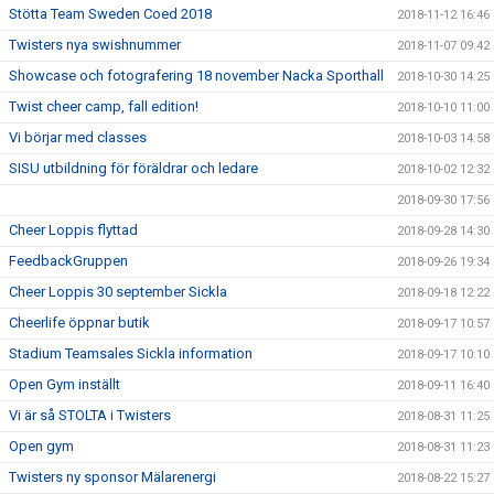
Stötta Team Sweden Coed 2018
2018-11-12 16:46
Twisters nya swishnummer
2018-11-07 09:42
Showcase och fotografering 18 november Nacka Sporthall
2018-10-30 14:25
Twist cheer camp, fall edition!
2018-10-10 11:00
Vi börjar med classes
2018-10-03 14:58
SISU utbildning för föräldrar och ledare
2018-10-02 12:32
2018-09-30 17:56
Cheer Loppis flyttad
2018-09-28 14:30
FeedbackGruppen
2018-09-26 19:34
Cheer Loppis 30 september Sickla
2018-09-18 12:22
Cheerlife öppnar butik
2018-09-17 10:57
Stadium Teamsales Sickla information
2018-09-17 10:10
Open Gym inställt
2018-09-11 16:40
Vi är så STOLTA i Twisters
2018-08-31 11:25
Open gym
2018-08-31 11:23
Twisters ny sponsor Mälarenergi
2018-08-22 15:27