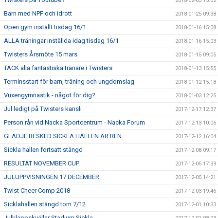
2018-02-03 13:02
Barn med NPF och idrott
2018-01-25 09:38
Open gym inställt tisdag 16/1
2018-01-16 15:08
ALLA träningar inställda idag tisdag 16/1
2018-01-16 15:03
Twisters Årsmöte 15 mars
2018-01-15 09:05
TACK alla fantastiska tränare i Twisters
2018-01-13 15:55
Terminsstart för barn, träning och ungdomslag
2018-01-12 15:18
Vuxengymnastik - något för dig?
2018-01-03 12:25
Jul ledigt på Twisters kansli
2017-12-17 12:37
Person rån vid Nacka Sportcentrum - Nacka Forum
2017-12-13 10:06
GLÄDJE BESKED SICKLA HALLEN ÄR REN
2017-12-12 16:04
Sickla hallen fortsatt stängd
2017-12-08 09:17
RESULTAT NOVEMBER CUP
2017-12-05 17:39
JULUPPVISNINGEN 17 DECEMBER
2017-12-05 14:21
Twist Cheer Comp 2018
2017-12-03 19:46
Sicklahallen stängd tom 7/12
2017-12-01 10:33
Julklappskvällar Stadium Sickla