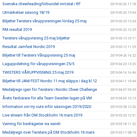
Svenska cheerleadingförbundet inröstat i RF
2019-05-26 17:18
Utmärkelser säsong 18/19
2019-05-25 19:54
Biljetter Twisters våruppvisningen lördag 25 maj
2019-05-23 13:24
RM resultat 2019
2019-05-22 15:29
Twisters våruppvisning 25 maj biljetter
2019-05-13 10:11
Resultat Jamfest Nordic 2019
2019-05-12 11:29
Biljetter till Twisters Våruppvisning 25 maj
2019-04-26 16:22
Laguppdelning för våruppvisningen 25/5
2019-04-23 13:25
TWISTERS VÅRUPPVISNING 25 maj 2019
2019-04-16 16:46
Biljetter till JAM FEST Nordic 11 maj släpps i dag kl.12
2019-04-11 10:44
Medaljregn igen för Twisters i Nordic Cheer Challenge
2019-04-07 09:59
Årets fanbärare för alla Team Sweden lagen på VM
2019-04-05 15:13
Information om try outs inför säsongen 2019/2020
2019-03-28 12:26
Live stream från DM Stockholm 16 mars 2019
2019-03-20 12:51
Varning för bedrägerier via swish
2019-03-18 11:32
Medaljregn över Twisters på DM Stockholm 16 mars
2019-03-17 08:14