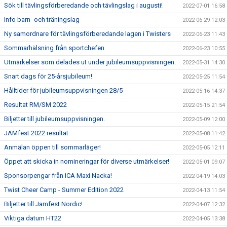
Sök till tävlingsförberedande och tävlingslag i augusti!
2022-07-01 16:58
Info barn- och träningslag
2022-06-29 12:03
Ny samordnare för tävlingsförberedande lagen i Twisters
2022-06-23 11:43
Sommarhälsning från sportchefen
2022-06-23 10:55
Utmärkelser som delades ut under jubileumsuppvisningen.
2022-05-31 14:30
Snart dags för 25-årsjubileum!
2022-05-25 11:54
Hålltider för jubileumsuppvisningen 28/5
2022-05-16 14:37
Resultat RM/SM 2022
2022-05-15 21:54
Biljetter till jubileumsuppvisningen.
2022-05-09 12:00
JAMfest 2022 resultat.
2022-05-08 11:42
Anmälan öppen till sommarläger!
2022-05-05 12:11
Öppet att skicka in nomineringar för diverse utmärkelser!
2022-05-01 09:07
Sponsorpengar från ICA Maxi Nacka!
2022-04-19 14:03
Twist Cheer Camp - Summer Edition 2022
2022-04-13 11:54
Biljetter till Jamfest Nordic!
2022-04-07 12:32
Viktiga datum HT22
2022-04-05 13:38