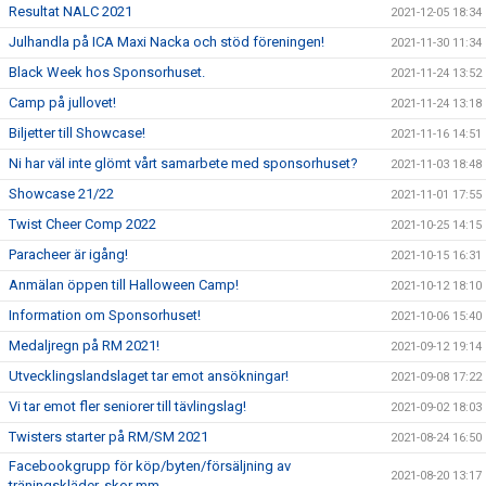
Resultat NALC 2021
2021-12-05 18:34
Julhandla på ICA Maxi Nacka och stöd föreningen!
2021-11-30 11:34
Black Week hos Sponsorhuset.
2021-11-24 13:52
Camp på jullovet!
2021-11-24 13:18
Biljetter till Showcase!
2021-11-16 14:51
Ni har väl inte glömt vårt samarbete med sponsorhuset?
2021-11-03 18:48
Showcase 21/22
2021-11-01 17:55
Twist Cheer Comp 2022
2021-10-25 14:15
Paracheer är igång!
2021-10-15 16:31
Anmälan öppen till Halloween Camp!
2021-10-12 18:10
Information om Sponsorhuset!
2021-10-06 15:40
Medaljregn på RM 2021!
2021-09-12 19:14
Utvecklingslandslaget tar emot ansökningar!
2021-09-08 17:22
Vi tar emot fler seniorer till tävlingslag!
2021-09-02 18:03
Twisters starter på RM/SM 2021
2021-08-24 16:50
Facebookgrupp för köp/byten/försäljning av
2021-08-20 13:17
träningskläder, skor mm.