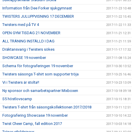
2017-12-01 08:23
Information från Dee Forker sjukgymnast
2017-11-23 10:48
TWISTERS JULUPPVISNING 17 DECEMBER
2017-11-22 15:45
Twisters med på TV 4
2017-11-22 11:33
OPEN GYM TISDAG 21 NOVEMBER
2017-11-21 12:31
ALL TRÄNING INSTÄLLD I DAG
2017-11-21 11:59
Dräktansvarig i Twisters sökes
2017-11-17 17:32
SHOWCASE 19 november
2017-11-08 15:24
Schema för fotograferingen 19 november
2017-10-30 13:52
Twisters säsongs T-shirt som supporter tröja
2017-10-25 16:46
Vi i Twisters är stolta!!
2017-10-23 13:09
Ny sponsor och samarbetspartner Mixboxen
2017-10-18 09:18
S5 höstlovscamp
2017-10-15 18:31
Twisters T-shirt från säsongskollektionen 2017/2018
2017-10-11 12:51
Fotografering Showcase 19 november
2017-10-10 14:22
Twist Cheer Camp, fall edition 2017
2017-10-03 14:18
Tränar utbildningar