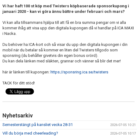
EXTRATRÄNING
Vi har haft 100 st köp med Twisters köpbaserade sponsorkupong i
januari 2020 - kan vi göra ännu bättre under februari och mars?
KLÄDER & MERCH
Vi kan alla tillsammans hjälpa till att få en bra summa pengar om vi alla
kommer ihåg att visa upp den digitala kupongen då vi handlar på ICA MAXI
TWIST CHEER COMP
i Nacka.
Du behöver ha ICA-kort och så visar du upp den digitala kupongen i din
mobil när du betalar så kommer en liten del Twisters tillgodo som
sponsring (du behåller givetvis din egen bonus orörd).
Du kan dela länken med släkten, grannar och vänner så blir det mer!
här är länken till kupongen:
https://sponsring.ica.se/twisters
TACK för ditt stöd!
Nyhetsarkiv
Semesterstängt på kansliet vecka 28-31
2026-07-05 10:21
Vill du börja med cheerleading?
2026-07-05 10:17