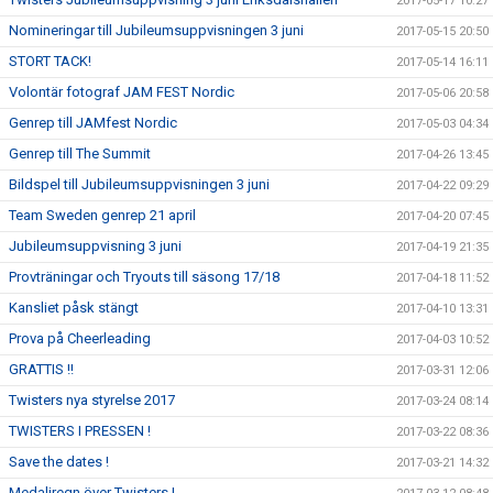
2017-05-17 10:27
Nomineringar till Jubileumsuppvisningen 3 juni
2017-05-15 20:50
STORT TACK!
2017-05-14 16:11
Volontär fotograf JAM FEST Nordic
2017-05-06 20:58
Genrep till JAMfest Nordic
2017-05-03 04:34
Genrep till The Summit
2017-04-26 13:45
Bildspel till Jubileumsuppvisningen 3 juni
2017-04-22 09:29
Team Sweden genrep 21 april
2017-04-20 07:45
Jubileumsuppvisning 3 juni
2017-04-19 21:35
Provträningar och Tryouts till säsong 17/18
2017-04-18 11:52
Kansliet påsk stängt
2017-04-10 13:31
Prova på Cheerleading
2017-04-03 10:52
GRATTIS !!
2017-03-31 12:06
Twisters nya styrelse 2017
2017-03-24 08:14
TWISTERS I PRESSEN !
2017-03-22 08:36
Save the dates !
2017-03-21 14:32
Medaljregn över Twisters !