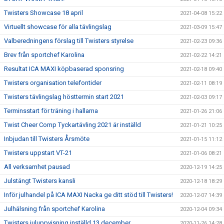
Twisters Showcase 18 april
2021-04-08 15:22
Virtuellt showcase för alla tävlingslag
2021-03-09 15:47
Valberedningens förslag till Twisters styrelse
2021-02-23 09:36
Brev från sportchef Karolina
2021-02-22 14:21
Resultat ICA MAXI köpbaserad sponsring
2021-02-18 09:40
Twisters organisation telefontider
2021-02-11 08:19
Twisters tävlingslag hösttermin start 2021
2021-02-03 09:17
Terminsstart för träning i hallarna
2021-01-26 21:06
Twist Cheer Comp Tyckartävling 2021 är inställd
2021-01-21 10:25
Inbjudan till Twisters Årsmöte
2021-01-15 11:12
Twisters uppstart VT-21
2021-01-06 08:21
All verksamhet pausad
2020-12-19 14:25
Julstängt Twisters kansli
2020-12-18 18:29
Inför julhandel på ICA MAXI Nacka ge ditt stöd till Twisters!
2020-12-07 14:39
Julhälsning från sportchef Karolina
2020-12-04 09:34
Twisters juluppvisning inställd 13 december
2020-11-26 14:28