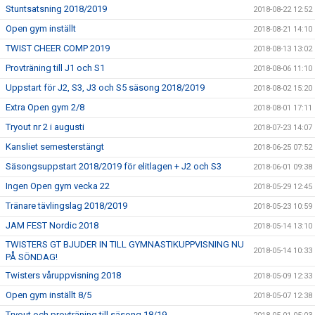
Stuntsatsning 2018/2019
2018-08-22 12:52
Open gym inställt
2018-08-21 14:10
TWIST CHEER COMP 2019
2018-08-13 13:02
Provträning till J1 och S1
2018-08-06 11:10
Uppstart för J2, S3, J3 och S5 säsong 2018/2019
2018-08-02 15:20
Extra Open gym 2/8
2018-08-01 17:11
Tryout nr 2 i augusti
2018-07-23 14:07
Kansliet semesterstängt
2018-06-25 07:52
Säsongsuppstart 2018/2019 för elitlagen + J2 och S3
2018-06-01 09:38
Ingen Open gym vecka 22
2018-05-29 12:45
Tränare tävlingslag 2018/2019
2018-05-23 10:59
JAM FEST Nordic 2018
2018-05-14 13:10
TWISTERS GT BJUDER IN TILL GYMNASTIKUPPVISNING NU
2018-05-14 10:33
PÅ SÖNDAG!
Twisters våruppvisning 2018
2018-05-09 12:33
Open gym inställt 8/5
2018-05-07 12:38
Tryout och provträning till säsong 18/19