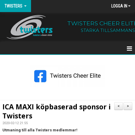
TWISTERS
LOGGA IN
TWISTERS CHEER ELIT
STARKA TILLSAMMANS
HEM
NYHETER
OM TWISTERS
BÖRJA HOS OSS
ICA MAXI köpbaserad sponsor i
<
>
Twisters
KALENDER
2020-02-12 21:55
KONTAKT
Utmaning till alla Twisters medlemmar!