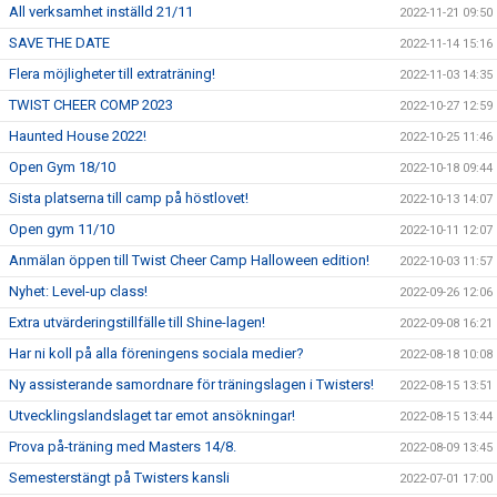
All verksamhet inställd 21/11
2022-11-21 09:50
SAVE THE DATE
2022-11-14 15:16
Flera möjligheter till extraträning!
2022-11-03 14:35
TWIST CHEER COMP 2023
2022-10-27 12:59
Haunted House 2022!
2022-10-25 11:46
Open Gym 18/10
2022-10-18 09:44
Sista platserna till camp på höstlovet!
2022-10-13 14:07
Open gym 11/10
2022-10-11 12:07
Anmälan öppen till Twist Cheer Camp Halloween edition!
2022-10-03 11:57
Nyhet: Level-up class!
2022-09-26 12:06
Extra utvärderingstillfälle till Shine-lagen!
2022-09-08 16:21
Har ni koll på alla föreningens sociala medier?
2022-08-18 10:08
Ny assisterande samordnare för träningslagen i Twisters!
2022-08-15 13:51
Utvecklingslandslaget tar emot ansökningar!
2022-08-15 13:44
Prova på-träning med Masters 14/8.
2022-08-09 13:45
Semesterstängt på Twisters kansli
2022-07-01 17:00