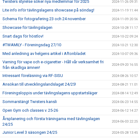
Twisters styrelse söker nya medlemmar för 2025
2024-11-26 09:31
Lite info inför tävlingslagens showcase på söndag!
2024-11-19 11:44
Schema för fotografering 23 och 24 november
2024-11-09 20:56
Showcase för tävlingslagen
2024-10-28 11:17
Snart dags för höstlov!
2024-10-22 09:24
#TWAMILY - Föreningsdag 27/10
2024-10-21 12:30
Med anledning av helgens artikel i Aftonbladet
2024-10-07 09:36
Varning för vape och e-cigaretter - Håll vår verksamhet fri
2024-09-20 16:55
från skadliga ämnen!
Intressant föreläsning via RF-SISU
2024-08-26 10:57
Ansökan till utvecklingslandslaget 24/25!
2024-08-21 11:01
Föreningsloppis under tävlingslagens uppstartsläger
2024-08-14 12:49
Sommarstängt Twisters kansli
2024-06-23 14:55
Open Gym och classes v. 25-26
2024-06-12 14:27
Årsplanering och första träningarna med tävlingslagen
2024-06-03 22:25
24/25
Junior Level 3 säsongen 24/25
2024-05-28 13:45