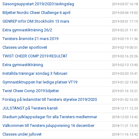
Säsongsuppstart 2019/2020 tävlingslag
2019-03-07 16:18
Biljetter Nordic Cheer Challenge 6 april
2019-03-04 19:02
GENREP inför DM Stockholm 13 mars
2019-03-01 17:19
Extra gymnastikträning 26/2
2019-02-21 11:41
Twisters årsmöte 21 mars 2019
2019-02-19 11:36
Classes under sportlovet
2019-02-19 00:51
TWIST CHEER COMP 2019 RESULTAT
2019-02-16 23:26
Extra gymnastikträning
2019-02-13 13:40
Inställda träningar söndag 3 februari
2019-02-03 10:41
Gymnastiktruppen har lediga platser VT19
2019-01-22 13:05
Twist Cheer Comp 2019 biljetter
2019-01-16 10:21
Förslag på ledamöter till Twisters styrelse 2019/2020
2019-01-02 16:05
JULSTÄNGT på Twisters kansli
2018-12-11 12:23
Stadium julklappsdagar för alla Twisters medlemmar
2018-12-03 13:45
Välkommen till Twisters juluppvisning 16 december
2018-11-21 13:33
Classes under jullovet
2018-11-16 13:42