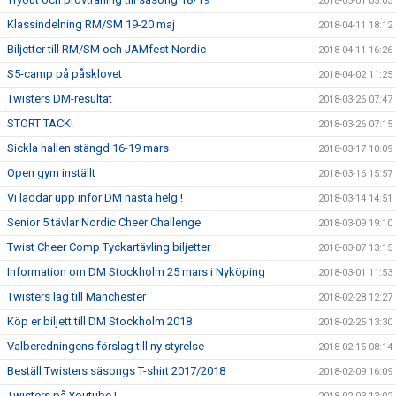
2018-05-01 05:03
Klassindelning RM/SM 19-20 maj
2018-04-11 18:12
Biljetter till RM/SM och JAMfest Nordic
2018-04-11 16:26
S5-camp på påsklovet
2018-04-02 11:25
Twisters DM-resultat
2018-03-26 07:47
STORT TACK!
2018-03-26 07:15
Sickla hallen stängd 16-19 mars
2018-03-17 10:09
Open gym inställt
2018-03-16 15:57
Vi laddar upp inför DM nästa helg !
2018-03-14 14:51
Senior 5 tävlar Nordic Cheer Challenge
2018-03-09 19:10
Twist Cheer Comp Tyckartävling biljetter
2018-03-07 13:15
Information om DM Stockholm 25 mars i Nyköping
2018-03-01 11:53
Twisters lag till Manchester
2018-02-28 12:27
Köp er biljett till DM Stockholm 2018
2018-02-25 13:30
Valberedningens förslag till ny styrelse
2018-02-15 08:14
Beställ Twisters säsongs T-shirt 2017/2018
2018-02-09 16:09
Twisters på Youtube !