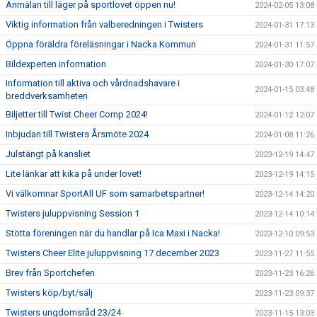
Anmälan till läger på sportlovet öppen nu!
2024-02-05 13:08
Viktig information från valberedningen i Twisters
2024-01-31 17:13
Öppna föräldra föreläsningar i Nacka Kommun
2024-01-31 11:57
Bildexperten information
2024-01-30 17:07
Information till aktiva och vårdnadshavare i
2024-01-15 03:48
breddverksamheten
Biljetter till Twist Cheer Comp 2024!
2024-01-12 12:07
Inbjudan till Twisters Årsmöte 2024
2024-01-08 11:26
Julstängt på kansliet
2023-12-19 14:47
Lite länkar att kika på under lovet!
2023-12-19 14:15
Vi välkomnar SportAll UF som samarbetspartner!
2023-12-14 14:20
Twisters juluppvisning Session 1
2023-12-14 10:14
Stötta föreningen när du handlar på Ica Maxi i Nacka!
2023-12-10 09:53
Twisters Cheer Elite juluppvisning 17 december 2023
2023-11-27 11:55
Brev från Sportchefen
2023-11-23 16:26
Twisters köp/byt/sälj
2023-11-23 09:37
Twisters ungdomsråd 23/24
2023-11-15 13:03