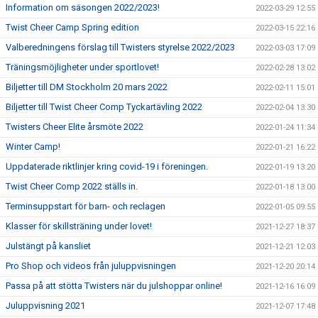
Information om säsongen 2022/2023!
2022-03-29 12:55
Twist Cheer Camp Spring edition
2022-03-15 22:16
Valberedningens förslag till Twisters styrelse 2022/2023
2022-03-03 17:09
Träningsmöjligheter under sportlovet!
2022-02-28 13:02
Biljetter till DM Stockholm 20 mars 2022
2022-02-11 15:01
Biljetter till Twist Cheer Comp Tyckartävling 2022
2022-02-04 13:30
Twisters Cheer Elite årsmöte 2022
2022-01-24 11:34
Winter Camp!
2022-01-21 16:22
Uppdaterade riktlinjer kring covid-19 i föreningen.
2022-01-19 13:20
Twist Cheer Comp 2022 ställs in.
2022-01-18 13:00
Terminsuppstart för barn- och reclagen
2022-01-05 09:55
Klasser för skillsträning under lovet!
2021-12-27 18:37
Julstängt på kansliet
2021-12-21 12:03
Pro Shop och videos från juluppvisningen
2021-12-20 20:14
Passa på att stötta Twisters när du julshoppar online!
2021-12-16 16:09
Juluppvisning 2021
2021-12-07 17:48