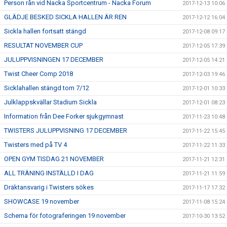
Person rån vid Nacka Sportcentrum - Nacka Forum
2017-12-13 10:06
GLÄDJE BESKED SICKLA HALLEN ÄR REN
2017-12-12 16:04
Sickla hallen fortsatt stängd
2017-12-08 09:17
RESULTAT NOVEMBER CUP
2017-12-05 17:39
JULUPPVISNINGEN 17 DECEMBER
2017-12-05 14:21
Twist Cheer Comp 2018
2017-12-03 19:46
Sicklahallen stängd tom 7/12
2017-12-01 10:33
Julklappskvällar Stadium Sickla
2017-12-01 08:23
Information från Dee Forker sjukgymnast
2017-11-23 10:48
TWISTERS JULUPPVISNING 17 DECEMBER
2017-11-22 15:45
Twisters med på TV 4
2017-11-22 11:33
OPEN GYM TISDAG 21 NOVEMBER
2017-11-21 12:31
ALL TRÄNING INSTÄLLD I DAG
2017-11-21 11:59
Dräktansvarig i Twisters sökes
2017-11-17 17:32
SHOWCASE 19 november
2017-11-08 15:24
Schema för fotograferingen 19 november
2017-10-30 13:52