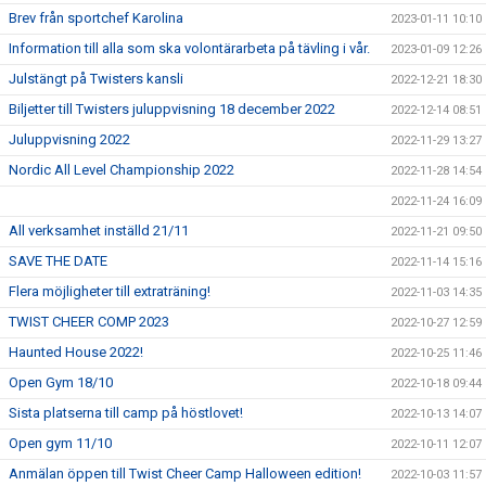
Brev från sportchef Karolina
2023-01-11 10:10
Information till alla som ska volontärarbeta på tävling i vår.
2023-01-09 12:26
Julstängt på Twisters kansli
2022-12-21 18:30
Biljetter till Twisters juluppvisning 18 december 2022
2022-12-14 08:51
Juluppvisning 2022
2022-11-29 13:27
Nordic All Level Championship 2022
2022-11-28 14:54
2022-11-24 16:09
All verksamhet inställd 21/11
2022-11-21 09:50
SAVE THE DATE
2022-11-14 15:16
Flera möjligheter till extraträning!
2022-11-03 14:35
TWIST CHEER COMP 2023
2022-10-27 12:59
Haunted House 2022!
2022-10-25 11:46
Open Gym 18/10
2022-10-18 09:44
Sista platserna till camp på höstlovet!
2022-10-13 14:07
Open gym 11/10
2022-10-11 12:07
Anmälan öppen till Twist Cheer Camp Halloween edition!
2022-10-03 11:57