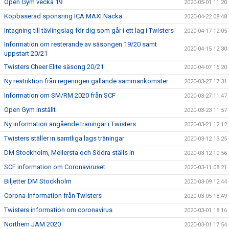
Open Gym vecka 19
2020-05-01 11:20
Köpbaserad sponsring ICA MAXI Nacka
2020-04-22 08:48
Intagning till tävlingslag för dig som går i ett lag i Twisters
2020-04-17 12:05
Information om resterande av säsongen 19/20 samt
2020-04-15 12:30
uppstart 20/21
Twisters Cheer Elite säsong 20/21
2020-04-07 15:20
Ny restriktion från regeringen gällande sammankomster
2020-03-27 17:31
Information om SM/RM 2020 från SCF
2020-03-27 11:47
Open Gym inställt
2020-03-23 11:57
Ny information angående träningar i Twisters
2020-03-21 12:12
Twisters ställer in samtliga lags träningar
2020-03-12 13:25
DM Stockholm, Mellersta och Södra ställs in
2020-03-12 10:56
SCF information om Coronaviruset
2020-03-11 08:21
Biljetter DM Stockholm
2020-03-09 12:44
Corona-information från Twisters
2020-03-05 18:49
Twisters information om coronavirus
2020-03-01 18:16
Northern JAM 2020
2020-03-01 17:54