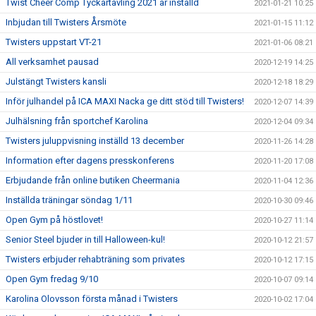
Twist Cheer Comp Tyckartävling 2021 är inställd
2021-01-21 10:25
Inbjudan till Twisters Årsmöte
2021-01-15 11:12
Twisters uppstart VT-21
2021-01-06 08:21
All verksamhet pausad
2020-12-19 14:25
Julstängt Twisters kansli
2020-12-18 18:29
Inför julhandel på ICA MAXI Nacka ge ditt stöd till Twisters!
2020-12-07 14:39
Julhälsning från sportchef Karolina
2020-12-04 09:34
Twisters juluppvisning inställd 13 december
2020-11-26 14:28
Information efter dagens presskonferens
2020-11-20 17:08
Erbjudande från online butiken Cheermania
2020-11-04 12:36
Inställda träningar söndag 1/11
2020-10-30 09:46
Open Gym på höstlovet!
2020-10-27 11:14
Senior Steel bjuder in till Halloween-kul!
2020-10-12 21:57
Twisters erbjuder rehabträning som privates
2020-10-12 17:15
Open Gym fredag 9/10
2020-10-07 09:14
Karolina Olovsson första månad i Twisters
2020-10-02 17:04