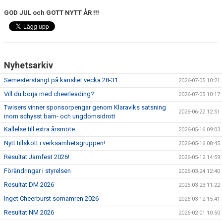
EXTRATRÄNING
GOD JUL och GOTT NYTT ÅR !!!
KLÄDER & MERCH
TWIST CHEER COMP
Nyhetsarkiv
Semesterstängt på kansliet vecka 28-31
2026-07-05 10:21
Vill du börja med cheerleading?
2026-07-05 10:17
Twisers vinner sponsorpengar genom Klaraviks satsning
2026-06-22 12:51
inom schysst barn- och ungdomsidrott
Kallelse till extra årsmöte
2026-05-16 09:03
Nytt tillskott i verksamhetsgruppen!
2026-05-16 08:45
Resultat Jamfest 2026!
2026-05-12 14:59
Förändringar i styrelsen
2026-03-24 12:40
Resultat DM 2026
2026-03-23 11:22
Inget Cheerburst somamren 2026
2026-03-12 15:41
Resultat NM 2026
2026-02-01 10:50