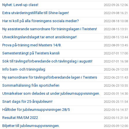
Nyhet: Level-up class!
2022-09-26 12:06
Extra utvärderingstillfälle till Shine-lagen!
2022-09-08 16:21
Har ni koll på alla föreningens sociala medier?
2022-08-18 10:08
Ny assisterande samordnare för träningslagen i Twisters!
2022-08-15 13:51
Utvecklingslandslaget tar emot ansökningar!
2022-08-15 13:44
Prova på-träning med Masters 14/8.
2022-08-09 13:45
Semesterstängt på Twisters kansli
2022-07-01 17:00
Sök till tävlingsförberedande och tävlingslag i augusti!
2022-07-01 16:58
Info barn- och träningslag
2022-06-29 12:03
Ny samordnare för tävlingsförberedande lagen i Twisters
2022-06-23 11:43
Sommarhälsning från sportchefen
2022-06-23 10:55
Utmärkelser som delades ut under jubileumsuppvisningen.
2022-05-31 14:30
Snart dags för 25-årsjubileum!
2022-05-25 11:54
Hålltider för jubileumsuppvisningen 28/5
2022-05-16 14:37
Resultat RM/SM 2022
2022-05-15 21:54
Biljetter till jubileumsuppvisningen.
2022-05-09 12:00