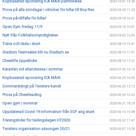
Köpbaserad sponsring ICA MAXI påminnelse
2020-10-01 14:30
Prova på alla söndagar i oktober för killar till Boy Rec
2020-09-30 11:20
Prova på-tillfälle för killar!
2020-09-18 16:51
Open Gym fredag 11/9
2020-09-10 10:01
Nytt från Folkhälsomyndigheten
2020-09-02 15:05
Träna och tävla i stunt
2020-08-19 15:41
Stadium Teamsales blir nu Stadium.se
2020-08-14 17:01
Cheerlife öppettider
2020-08-10 17:21
Karantän vid utlandsresa i sommar
2020-07-02 16:14
Köpbaserad sponsring ICA MAXI
2020-06-29 16:05
Sommarstängt på Twisters kansli
2020-06-25 12:12
Prova på Cheerleading
2020-06-24 16:55
Open gym i sommar
2020-06-21 18:29
Uppdaterad Covid-19 information från SCF ang stunt
2020-06-10 15:08
Träningstider för tävlingslagen HT2020
2020-05-22 11:47
Twisters organisation säsongen 20/21
2020-05-07 10:28