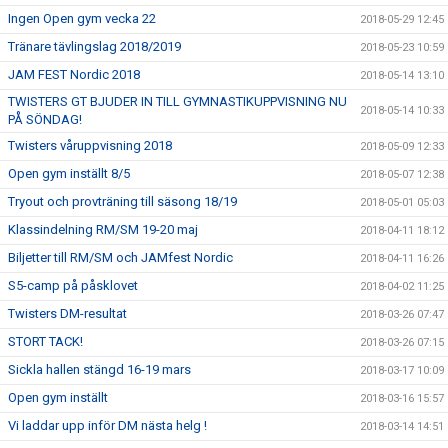
Ingen Open gym vecka 22
2018-05-29 12:45
Tränare tävlingslag 2018/2019
2018-05-23 10:59
JAM FEST Nordic 2018
2018-05-14 13:10
TWISTERS GT BJUDER IN TILL GYMNASTIKUPPVISNING NU
2018-05-14 10:33
PÅ SÖNDAG!
Twisters våruppvisning 2018
2018-05-09 12:33
Open gym inställt 8/5
2018-05-07 12:38
Tryout och provträning till säsong 18/19
2018-05-01 05:03
Klassindelning RM/SM 19-20 maj
2018-04-11 18:12
Biljetter till RM/SM och JAMfest Nordic
2018-04-11 16:26
S5-camp på påsklovet
2018-04-02 11:25
Twisters DM-resultat
2018-03-26 07:47
STORT TACK!
2018-03-26 07:15
Sickla hallen stängd 16-19 mars
2018-03-17 10:09
Open gym inställt
2018-03-16 15:57
Vi laddar upp inför DM nästa helg !
2018-03-14 14:51