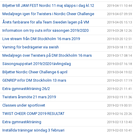
Biljetter till JAM FEST Nordic 11 maj släpps i dag kl.12
2019-04-11 10:44
Medaljregn igen för Twisters i Nordic Cheer Challenge
2019-04-07 09:59
Årets fanbärare för alla Team Sweden lagen på VM
2019-04-05 15:13
Information om try outs inför säsongen 2019/2020
2019-03-28 12:26
Live stream från DM Stockholm 16 mars 2019
2019-03-20 12:51
Varning för bedrägerier via swish
2019-03-18 11:32
Medaljregn över Twisters på DM Stockholm 16 mars
2019-03-17 08:14
Säsongsuppstart 2019/2020 tävlingslag
2019-03-07 16:18
Biljetter Nordic Cheer Challenge 6 april
2019-03-04 19:02
GENREP inför DM Stockholm 13 mars
2019-03-01 17:19
Extra gymnastikträning 26/2
2019-02-21 11:41
Twisters årsmöte 21 mars 2019
2019-02-19 11:36
Classes under sportlovet
2019-02-19 00:51
TWIST CHEER COMP 2019 RESULTAT
2019-02-16 23:26
Extra gymnastikträning
2019-02-13 13:40
Inställda träningar söndag 3 februari
2019-02-03 10:41