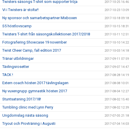
Twisters säsongs T-shirt som supporter tröja
2017-10-25 16:46
Vi i Twisters är stolta!!
2017-10-23 13:09
Ny sponsor och samarbetspartner Mixboxen
2017-10-18 09:18
S5 höstlovscamp
2017-10-15 18:31
Twisters T-shirt från säsongskollektionen 2017/2018
2017-10-11 12:51
Fotografering Showcase 19 november
2017-10-10 14:22
Twist Cheer Camp, fall edition 2017
2017-10-03 14:18
Tränar utbildningar
2017-09-11 07:59
Tävlingsrosetter
2017-09-07 14:47
TACK !
2017-08-28 14:19
Extern coach hösten 2017 tävlingslagen
2017-08-08 10:01
Ny vuxengrupp gymnastik hösten 2017
2017-08-04 12:27
Stuntsatsning 2017/18!
2017-08-02 15:40
Tumbling clinic med Lynn Perry
2017-08-02 12:39
Ungdomslag nästa säsong
2017-07-05 21:18
Tryout och Provträning i Augusti
2017-07-04 14:03