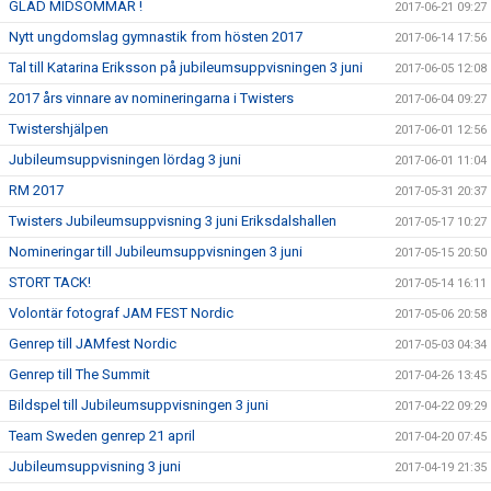
GLAD MIDSOMMAR !
2017-06-21 09:27
Nytt ungdomslag gymnastik from hösten 2017
2017-06-14 17:56
Tal till Katarina Eriksson på jubileumsuppvisningen 3 juni
2017-06-05 12:08
2017 års vinnare av nomineringarna i Twisters
2017-06-04 09:27
Twistershjälpen
2017-06-01 12:56
Jubileumsuppvisningen lördag 3 juni
2017-06-01 11:04
RM 2017
2017-05-31 20:37
Twisters Jubileumsuppvisning 3 juni Eriksdalshallen
2017-05-17 10:27
Nomineringar till Jubileumsuppvisningen 3 juni
2017-05-15 20:50
STORT TACK!
2017-05-14 16:11
Volontär fotograf JAM FEST Nordic
2017-05-06 20:58
Genrep till JAMfest Nordic
2017-05-03 04:34
Genrep till The Summit
2017-04-26 13:45
Bildspel till Jubileumsuppvisningen 3 juni
2017-04-22 09:29
Team Sweden genrep 21 april
2017-04-20 07:45
Jubileumsuppvisning 3 juni
2017-04-19 21:35