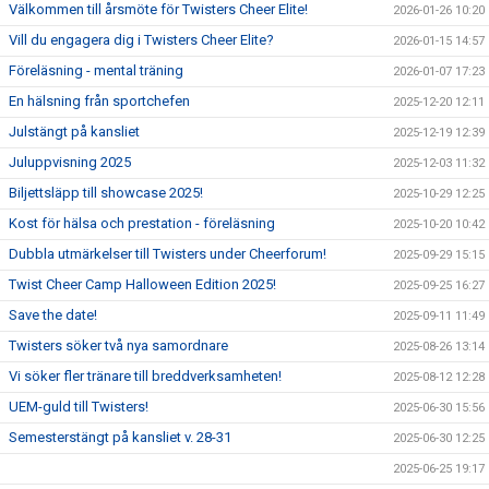
Välkommen till årsmöte för Twisters Cheer Elite!
2026-01-26 10:20
Vill du engagera dig i Twisters Cheer Elite?
2026-01-15 14:57
Föreläsning - mental träning
2026-01-07 17:23
En hälsning från sportchefen
2025-12-20 12:11
Julstängt på kansliet
2025-12-19 12:39
Juluppvisning 2025
2025-12-03 11:32
Biljettsläpp till showcase 2025!
2025-10-29 12:25
Kost för hälsa och prestation - föreläsning
2025-10-20 10:42
Dubbla utmärkelser till Twisters under Cheerforum!
2025-09-29 15:15
Twist Cheer Camp Halloween Edition 2025!
2025-09-25 16:27
Save the date!
2025-09-11 11:49
Twisters söker två nya samordnare
2025-08-26 13:14
Vi söker fler tränare till breddverksamheten!
2025-08-12 12:28
UEM-guld till Twisters!
2025-06-30 15:56
Semesterstängt på kansliet v. 28-31
2025-06-30 12:25
2025-06-25 19:17