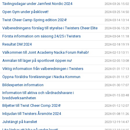
Tävlingsdagar under Jamfest Nordic 2024
2024-03-26 15:02
Open Gym under påsklovet!
2024-03-25 14:50
Twist Cheer Camp Spring edition 2024!
2024-03-14 13:14
Valberedningens förslag till styrelse i Twisters Cheer Elite
2024-03-06 15:29
Första information om säsong 24/25 i Twisters
2024-03-04 11:18
Resultat DM 2024
2024-02-18 19:19
Välkommen till Joint Academy Nacka Forum Rehab!
2024-02-13 13:11
Anmälan till läger på sportlovet öppen nu!
2024-02-05 13:08
Viktig information från valberedningen i Twisters
2024-01-31 17:13
Öppna föräldra föreläsningar i Nacka Kommun
2024-01-31 11:57
Bildexperten information
2024-01-30 17:07
Information till aktiva och vårdnadshavare i
2024-01-15 03:48
breddverksamheten
Biljetter till Twist Cheer Comp 2024!
2024-01-12 12:07
Inbjudan till Twisters Årsmöte 2024
2024-01-08 11:26
Julstängt på kansliet
2023-12-19 14:47
Lite länkar att kika på under lovet!