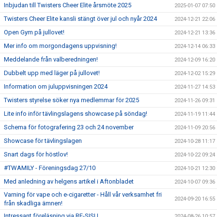
Inbjudan till Twisters Cheer Elite årsmöte 2025
2025-01-07 07:50
Twisters Cheer Elite kansli stängt över jul och nyår 2024
2024-12-21 22:06
Open Gym på jullovet!
2024-12-21 13:36
Mer info om morgondagens uppvisning!
2024-12-14 06:33
Meddelande från valberedningen!
2024-12-09 16:20
Dubbelt upp med läger på jullovet!
2024-12-02 15:29
Information om juluppvisningen 2024
2024-11-27 14:53
Twisters styrelse söker nya medlemmar för 2025
2024-11-26 09:31
Lite info inför tävlingslagens showcase på söndag!
2024-11-19 11:44
Schema för fotografering 23 och 24 november
2024-11-09 20:56
Showcase för tävlingslagen
2024-10-28 11:17
Snart dags för höstlov!
2024-10-22 09:24
#TWAMILY - Föreningsdag 27/10
2024-10-21 12:30
Med anledning av helgens artikel i Aftonbladet
2024-10-07 09:36
Varning för vape och e-cigaretter - Håll vår verksamhet fri
2024-09-20 16:55
från skadliga ämnen!
Intressant föreläsning via RF-SISU
2024-08-26 10:57