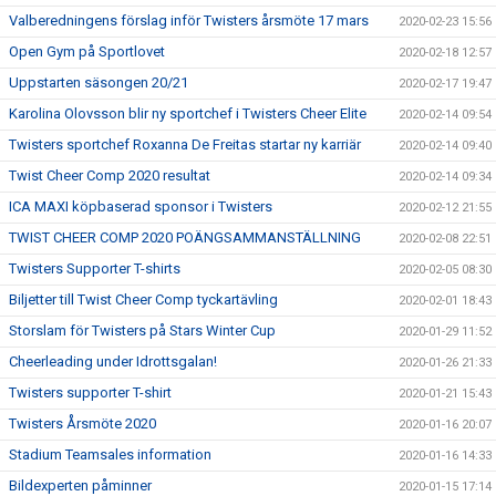
Valberedningens förslag inför Twisters årsmöte 17 mars
2020-02-23 15:56
Open Gym på Sportlovet
2020-02-18 12:57
Uppstarten säsongen 20/21
2020-02-17 19:47
Karolina Olovsson blir ny sportchef i Twisters Cheer Elite
2020-02-14 09:54
Twisters sportchef Roxanna De Freitas startar ny karriär
2020-02-14 09:40
Twist Cheer Comp 2020 resultat
2020-02-14 09:34
ICA MAXI köpbaserad sponsor i Twisters
2020-02-12 21:55
TWIST CHEER COMP 2020 POÄNGSAMMANSTÄLLNING
2020-02-08 22:51
Twisters Supporter T-shirts
2020-02-05 08:30
Biljetter till Twist Cheer Comp tyckartävling
2020-02-01 18:43
Storslam för Twisters på Stars Winter Cup
2020-01-29 11:52
Cheerleading under Idrottsgalan!
2020-01-26 21:33
Twisters supporter T-shirt
2020-01-21 15:43
Twisters Årsmöte 2020
2020-01-16 20:07
Stadium Teamsales information
2020-01-16 14:33
Bildexperten påminner
2020-01-15 17:14