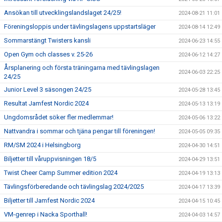
Ansökan till utvecklingslandslaget 24/25!
2024-08-21 11:01
Föreningsloppis under tävlingslagens uppstartsläger
2024-08-14 12:49
Sommarstängt Twisters kansli
2024-06-23 14:55
Open Gym och classes v. 25-26
2024-06-12 14:27
Årsplanering och första träningarna med tävlingslagen
2024-06-03 22:25
24/25
Junior Level 3 säsongen 24/25
2024-05-28 13:45
Resultat Jamfest Nordic 2024
2024-05-13 13:19
Ungdomsrådet söker fler medlemmar!
2024-05-06 13:22
Nattvandra i sommar och tjäna pengar till föreningen!
2024-05-05 09:35
RM/SM 2024 i Helsingborg
2024-04-30 14:51
Biljetter till våruppvisningen 18/5
2024-04-29 13:51
Twist Cheer Camp Summer edition 2024
2024-04-19 13:13
Tävlingsförberedande och tävlingslag 2024/2025
2024-04-17 13:39
Biljetter till Jamfest Nordic 2024
2024-04-15 10:45
VM-genrep i Nacka Sporthall!
2024-04-03 14:57