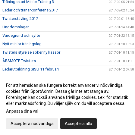
Träningsstart Minior Träning 3
2017-02-05 21:54
Ledar och tränarkonferens 2017
2017-02-02 10:24
Twisterstävling 2017
2017-02-01 16:45
Ungdomslagen
2017-01-24 14:40
Värdegrund och syfte
2017-01-22 16:15
Nytt minior träningslag
2017-01-20 10:53
Twisters styrelse söker ny kassör
2017-01-18 11:15
ÅRSMÖTE Twisters
2017-01-18 11:11
Ledarutbildning SISU 11 februari
2017-01-12 07:58
Träna med landslaget - nu på fredag!
2017-01-05 13:36
För att hemsidan ska fungera korrekt använder vi nödvändiga
Twisters Kalender 2017
2016-12-14 17:23
cookies från SportAdmin. Dessa går inte att stänga av.
PROVA PÅ .....
2016-12-13 08:59
Föreningen kan också använda frivilliga cookies, t.ex. för statistik
Tack SISU!
eller marknadsföring. Du väljer själv om du vill acceptera dessa.
2016-12-08 15:40
Anpassa dina val
Hjälpledarutbildning
2016-12-08 14:37
SAVE THE DATES !
2016-12-08 11:48
Acceptera nödvändiga
Acceptera alla
JULUPPVISNINGEN 17 dec
2016-12-06 11:41