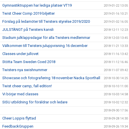
Gymnastiktruppen har lediga platser VT19
2019-01-22 13:05
Twist Cheer Comp 2019 biljetter
2019-01-16 10:21
Förslag på ledamöter till Twisters styrelse 2019/2020
2019-01-02 16:05
JULSTÄNGT på Twisters kansli
2018-12-11 12:23
Stadium julklappsdagar för alla Twisters medlemmar
2018-12-03 13:45
Välkommen till Twisters juluppvisning 16 december
2018-11-21 13:33
Classes under jullovet
2018-11-16 13:42
Stötta Team Sweden Coed 2018
2018-11-12 16:46
Twisters nya swishnummer
2018-11-07 09:42
Showcase och fotografering 18 november Nacka Sporthall
2018-10-30 14:25
Twist cheer camp, fall edition!
2018-10-10 11:00
Vi börjar med classes
2018-10-03 14:58
SISU utbildning för föräldrar och ledare
2018-10-02 12:32
2018-09-30 17:56
Cheer Loppis flyttad
2018-09-28 14:30
FeedbackGruppen
2018-09-26 19:34