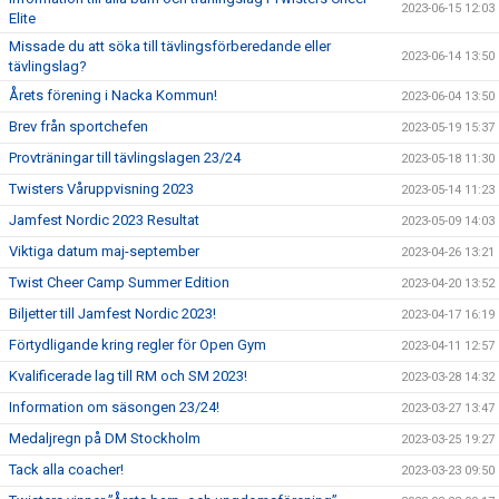
2023-06-15 12:03
Elite
Missade du att söka till tävlingsförberedande eller
2023-06-14 13:50
tävlingslag?
Årets förening i Nacka Kommun!
2023-06-04 13:50
Brev från sportchefen
2023-05-19 15:37
Provträningar till tävlingslagen 23/24
2023-05-18 11:30
Twisters Våruppvisning 2023
2023-05-14 11:23
Jamfest Nordic 2023 Resultat
2023-05-09 14:03
Viktiga datum maj-september
2023-04-26 13:21
Twist Cheer Camp Summer Edition
2023-04-20 13:52
Biljetter till Jamfest Nordic 2023!
2023-04-17 16:19
Förtydligande kring regler för Open Gym
2023-04-11 12:57
Kvalificerade lag till RM och SM 2023!
2023-03-28 14:32
Information om säsongen 23/24!
2023-03-27 13:47
Medaljregn på DM Stockholm
2023-03-25 19:27
Tack alla coacher!
2023-03-23 09:50