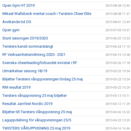
Open Gym HT 2019
2019-08-28 12:45
Mikael Wallsbeck mental coach i Twisters Cheer Elite
2019-08-08 11:37
Avvikande tid OG
2019-08-01 12:49
Open gym
2019-07-09 10:57
Stunt säsongen 2019/2020
2019-06-25 13:53
Twisters kansli sommarstängt
2019-06-24 11:10
RF Verksamhetsinriktning 2020 - 2021
2019-06-15 15:58
Svenska cheerleadingförbundet inröstat i RF
2019-05-26 17:18
Utmärkelser säsong 18/19
2019-05-25 19:54
Biljetter Twisters våruppvisningen lördag 25 maj
2019-05-23 13:24
RM resultat 2019
2019-05-22 15:29
Twisters våruppvisning 25 maj biljetter
2019-05-13 10:11
Resultat Jamfest Nordic 2019
2019-05-12 11:29
Biljetter till Twisters Våruppvisning 25 maj
2019-04-26 16:22
Laguppdelning för våruppvisningen 25/5
2019-04-23 13:25
TWISTERS VÅRUPPVISNING 25 maj 2019
2019-04-16 16:46