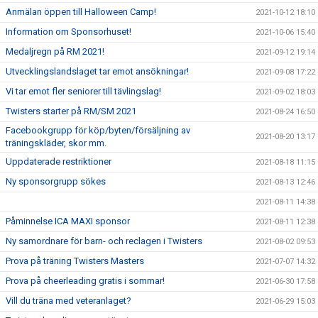
Anmälan öppen till Halloween Camp!
2021-10-12 18:10
Information om Sponsorhuset!
2021-10-06 15:40
Medaljregn på RM 2021!
2021-09-12 19:14
Utvecklingslandslaget tar emot ansökningar!
2021-09-08 17:22
Vi tar emot fler seniorer till tävlingslag!
2021-09-02 18:03
Twisters starter på RM/SM 2021
2021-08-24 16:50
Facebookgrupp för köp/byten/försäljning av
2021-08-20 13:17
träningskläder, skor mm.
Uppdaterade restriktioner
2021-08-18 11:15
Ny sponsorgrupp sökes
2021-08-13 12:46
2021-08-11 14:38
Påminnelse ICA MAXI sponsor
2021-08-11 12:38
Ny samordnare för barn- och reclagen i Twisters
2021-08-02 09:53
Prova på träning Twisters Masters
2021-07-07 14:32
Prova på cheerleading gratis i sommar!
2021-06-30 17:58
Vill du träna med veteranlaget?
2021-06-29 15:03