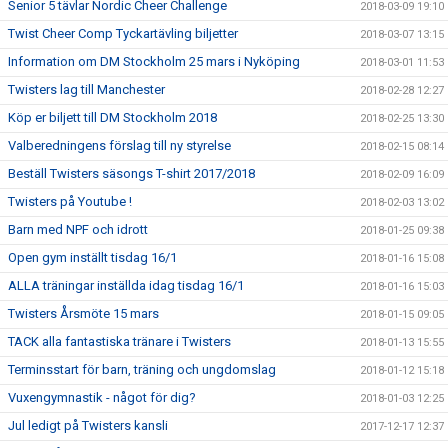
Senior 5 tävlar Nordic Cheer Challenge
2018-03-09 19:10
Twist Cheer Comp Tyckartävling biljetter
2018-03-07 13:15
Information om DM Stockholm 25 mars i Nyköping
2018-03-01 11:53
Twisters lag till Manchester
2018-02-28 12:27
Köp er biljett till DM Stockholm 2018
2018-02-25 13:30
Valberedningens förslag till ny styrelse
2018-02-15 08:14
Beställ Twisters säsongs T-shirt 2017/2018
2018-02-09 16:09
Twisters på Youtube !
2018-02-03 13:02
Barn med NPF och idrott
2018-01-25 09:38
Open gym inställt tisdag 16/1
2018-01-16 15:08
ALLA träningar inställda idag tisdag 16/1
2018-01-16 15:03
Twisters Årsmöte 15 mars
2018-01-15 09:05
TACK alla fantastiska tränare i Twisters
2018-01-13 15:55
Terminsstart för barn, träning och ungdomslag
2018-01-12 15:18
Vuxengymnastik - något för dig?
2018-01-03 12:25
Jul ledigt på Twisters kansli
2017-12-17 12:37