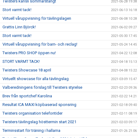
Twisters kansli sommarstängt
2021-06-28 19:38
Stort varmt tack!
2021-06-13 16:18
Virtuell våruppvisning för tävlingslagen
2021-06-08 10:28
Grattis Linn Björck!
2021-06-02 09:27
Stort varmt tack!
2021-05-30 17:45
Virtuell våruppvisning för barn- och reclag!
2021-05-24 14:45
Twisters PRO SHOP öppen nu!
2021-04-22 12:08
STORT VARMT TACK!
2021-04-18 15:13
Twisters Showcase 18 april
2021-04-08 15:22
Virtuellt showcase för alla tävlingslag
2021-03-09 15:47
Valberedningens förslag till Twisters styrelse
2021-02-23 09:36
Brev från sportchef Karolina
2021-02-22 14:21
Resultat ICA MAXI köpbaserad sponsring
2021-02-18 09:40
Twisters organisation telefontider
2021-02-11 08:19
Twisters tävlingslag hösttermin start 2021
2021-02-03 09:17
Terminsstart för träning i hallarna
2021-01-26 21:06