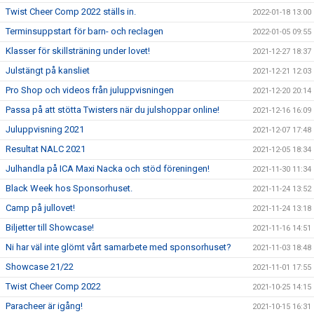
Twist Cheer Comp 2022 ställs in.
2022-01-18 13:00
Terminsuppstart för barn- och reclagen
2022-01-05 09:55
Klasser för skillsträning under lovet!
2021-12-27 18:37
Julstängt på kansliet
2021-12-21 12:03
Pro Shop och videos från juluppvisningen
2021-12-20 20:14
Passa på att stötta Twisters när du julshoppar online!
2021-12-16 16:09
Juluppvisning 2021
2021-12-07 17:48
Resultat NALC 2021
2021-12-05 18:34
Julhandla på ICA Maxi Nacka och stöd föreningen!
2021-11-30 11:34
Black Week hos Sponsorhuset.
2021-11-24 13:52
Camp på jullovet!
2021-11-24 13:18
Biljetter till Showcase!
2021-11-16 14:51
Ni har väl inte glömt vårt samarbete med sponsorhuset?
2021-11-03 18:48
Showcase 21/22
2021-11-01 17:55
Twist Cheer Comp 2022
2021-10-25 14:15
Paracheer är igång!
2021-10-15 16:31