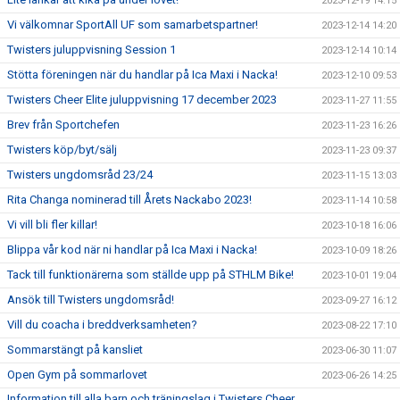
2023-12-19 14:15
Vi välkomnar SportAll UF som samarbetspartner!
2023-12-14 14:20
Twisters juluppvisning Session 1
2023-12-14 10:14
Stötta föreningen när du handlar på Ica Maxi i Nacka!
2023-12-10 09:53
Twisters Cheer Elite juluppvisning 17 december 2023
2023-11-27 11:55
Brev från Sportchefen
2023-11-23 16:26
Twisters köp/byt/sälj
2023-11-23 09:37
Twisters ungdomsråd 23/24
2023-11-15 13:03
Rita Changa nominerad till Årets Nackabo 2023!
2023-11-14 10:58
Vi vill bli fler killar!
2023-10-18 16:06
Blippa vår kod när ni handlar på Ica Maxi i Nacka!
2023-10-09 18:26
Tack till funktionärerna som ställde upp på STHLM Bike!
2023-10-01 19:04
Ansök till Twisters ungdomsråd!
2023-09-27 16:12
Vill du coacha i breddverksamheten?
2023-08-22 17:10
Sommarstängt på kansliet
2023-06-30 11:07
Open Gym på sommarlovet
2023-06-26 14:25
Information till alla barn och träningslag i Twisters Cheer