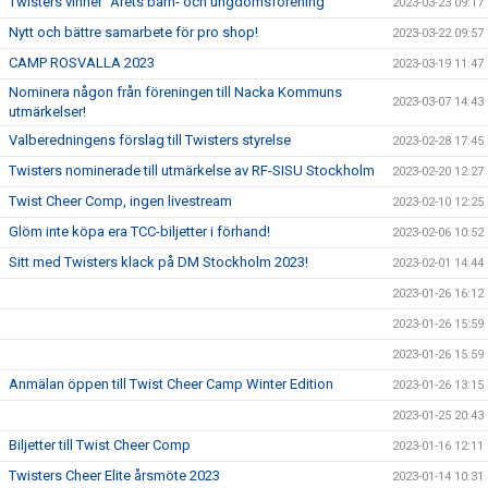
Twisters vinner ”Årets barn- och ungdomsförening”
2023-03-23 09:17
Nytt och bättre samarbete för pro shop!
2023-03-22 09:57
CAMP ROSVALLA 2023
2023-03-19 11:47
Nominera någon från föreningen till Nacka Kommuns
2023-03-07 14:43
utmärkelser!
Valberedningens förslag till Twisters styrelse
2023-02-28 17:45
Twisters nominerade till utmärkelse av RF-SISU Stockholm
2023-02-20 12:27
Twist Cheer Comp, ingen livestream
2023-02-10 12:25
Glöm inte köpa era TCC-biljetter i förhand!
2023-02-06 10:52
Sitt med Twisters klack på DM Stockholm 2023!
2023-02-01 14:44
2023-01-26 16:12
2023-01-26 15:59
2023-01-26 15:59
Anmälan öppen till Twist Cheer Camp Winter Edition
2023-01-26 13:15
2023-01-25 20:43
Biljetter till Twist Cheer Comp
2023-01-16 12:11
Twisters Cheer Elite årsmöte 2023
2023-01-14 10:31