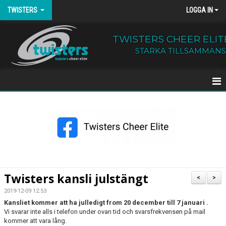
TWISTERS
LOGGA IN
TWISTERS CHEER ELIT
STARKA TILLSAMMANS
HEM
NYHETER
OM TWISTERS
BÖRJA HOS OSS
Twisters kansli julstängt
<
>
KALENDER
2019-12-09 12:53
Kansliet kommer att ha julledigt from 20 december till 7 januari .
Vi svarar inte alls i telefon under ovan tid och svarsfrekvensen på mail
KONTAKT
kommer att vara lång.