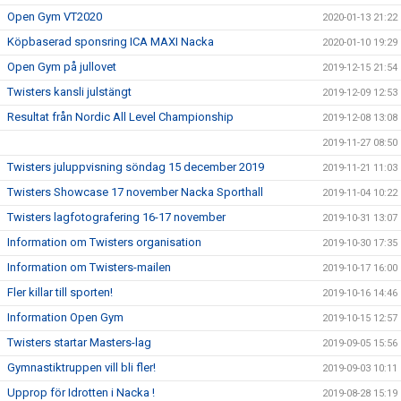
Open Gym VT2020
2020-01-13 21:22
Köpbaserad sponsring ICA MAXI Nacka
2020-01-10 19:29
Open Gym på jullovet
2019-12-15 21:54
Twisters kansli julstängt
2019-12-09 12:53
Resultat från Nordic All Level Championship
2019-12-08 13:08
2019-11-27 08:50
Twisters juluppvisning söndag 15 december 2019
2019-11-21 11:03
Twisters Showcase 17 november Nacka Sporthall
2019-11-04 10:22
Twisters lagfotografering 16-17 november
2019-10-31 13:07
Information om Twisters organisation
2019-10-30 17:35
Information om Twisters-mailen
2019-10-17 16:00
Fler killar till sporten!
2019-10-16 14:46
Information Open Gym
2019-10-15 12:57
Twisters startar Masters-lag
2019-09-05 15:56
Gymnastiktruppen vill bli fler!
2019-09-03 10:11
Upprop för Idrotten i Nacka !
2019-08-28 15:19