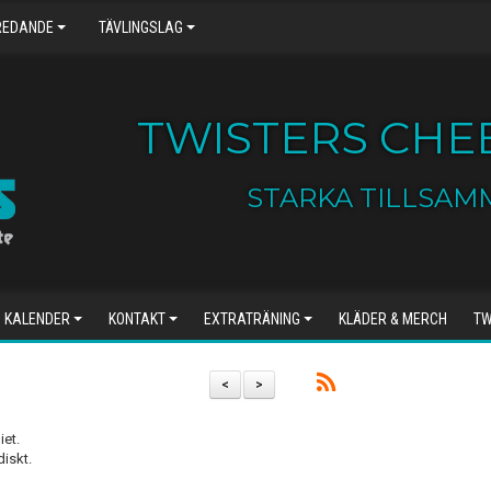
REDANDE
TÄVLINGSLAG
TWISTERS CHEE
STARKA TILLSAM
KALENDER
KONTAKT
EXTRATRÄNING
KLÄDER & MERCH
TW
<
>
iet.
diskt.