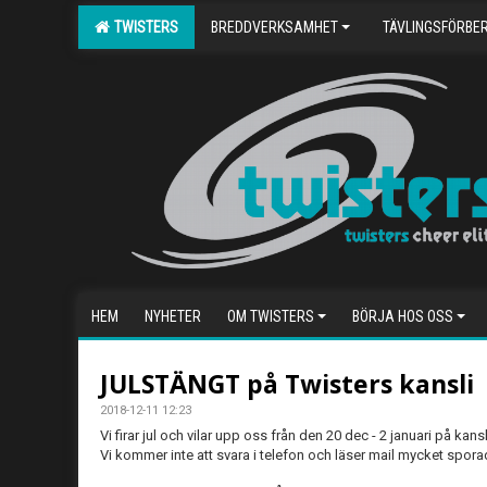
TWISTERS
BREDDVERKSAMHET
TÄVLINGSFÖRBE
HEM
NYHETER
OM TWISTERS
BÖRJA HOS OSS
JULSTÄNGT på Twisters kansli
2018-12-11 12:23
Vi firar jul och vilar upp oss från den 20 dec - 2 januari på kansl
Vi kommer inte att svara i telefon och läser mail mycket spora