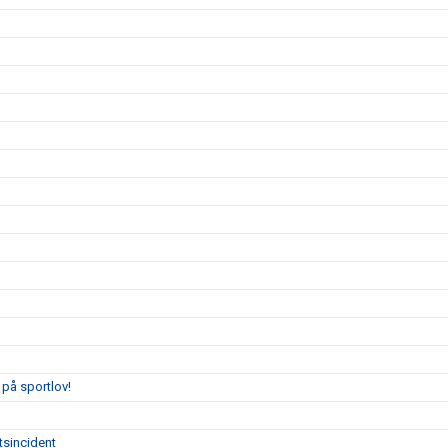
på sportlov!
tsincident