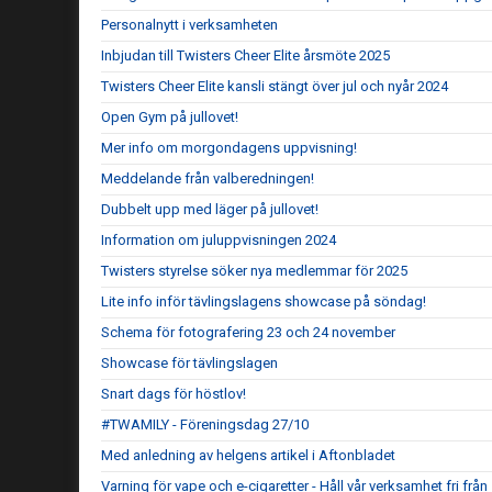
Personalnytt i verksamheten
Inbjudan till Twisters Cheer Elite årsmöte 2025
Twisters Cheer Elite kansli stängt över jul och nyår 2024
Open Gym på jullovet!
Mer info om morgondagens uppvisning!
Meddelande från valberedningen!
Dubbelt upp med läger på jullovet!
Information om juluppvisningen 2024
Twisters styrelse söker nya medlemmar för 2025
Lite info inför tävlingslagens showcase på söndag!
Schema för fotografering 23 och 24 november
Showcase för tävlingslagen
Snart dags för höstlov!
#TWAMILY - Föreningsdag 27/10
Med anledning av helgens artikel i Aftonbladet
Varning för vape och e-cigaretter - Håll vår verksamhet fri frå