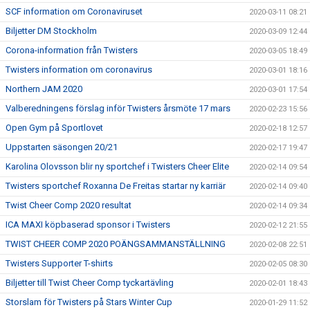
SCF information om Coronaviruset
2020-03-11 08:21
Biljetter DM Stockholm
2020-03-09 12:44
Corona-information från Twisters
2020-03-05 18:49
Twisters information om coronavirus
2020-03-01 18:16
Northern JAM 2020
2020-03-01 17:54
Valberedningens förslag inför Twisters årsmöte 17 mars
2020-02-23 15:56
Open Gym på Sportlovet
2020-02-18 12:57
Uppstarten säsongen 20/21
2020-02-17 19:47
Karolina Olovsson blir ny sportchef i Twisters Cheer Elite
2020-02-14 09:54
Twisters sportchef Roxanna De Freitas startar ny karriär
2020-02-14 09:40
Twist Cheer Comp 2020 resultat
2020-02-14 09:34
ICA MAXI köpbaserad sponsor i Twisters
2020-02-12 21:55
TWIST CHEER COMP 2020 POÄNGSAMMANSTÄLLNING
2020-02-08 22:51
Twisters Supporter T-shirts
2020-02-05 08:30
Biljetter till Twist Cheer Comp tyckartävling
2020-02-01 18:43
Storslam för Twisters på Stars Winter Cup
2020-01-29 11:52