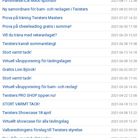
Påminnelse ICA MAXI sponsor
2021-08-11 12:38
Ny samordnare för barn- och reclagen i Twisters
2021-08-02 09:53
Prova på träning Twisters Masters
2021-07-07 14:32
Prova på cheerleading gratis i sommar!
2021-06-30 17:58
Vill du träna med veteranlaget?
2021-06-29 15:03
Twisters kansli sommarstängt
2021-06-28 19:38
Stort varmt tack!
2021-06-13 16:18
Virtuell våruppvisning för tävlingslagen
2021-06-08 10:28
Grattis Linn Björck!
2021-06-02 09:27
Stort varmt tack!
2021-05-30 17:45
Virtuell våruppvisning för barn- och reclag!
2021-05-24 14:45
Twisters PRO SHOP öppen nu!
2021-04-22 12:08
STORT VARMT TACK!
2021-04-18 15:13
Twisters Showcase 18 april
2021-04-08 15:22
Virtuellt showcase för alla tävlingslag
2021-03-09 15:47
Valberedningens förslag till Twisters styrelse
2021-02-23 09:36