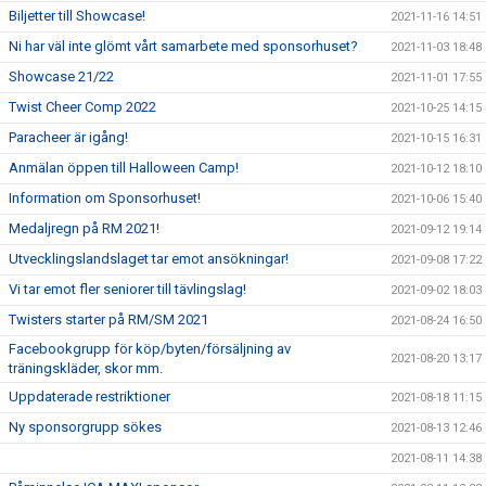
Biljetter till Showcase!
2021-11-16 14:51
Ni har väl inte glömt vårt samarbete med sponsorhuset?
2021-11-03 18:48
Showcase 21/22
2021-11-01 17:55
Twist Cheer Comp 2022
2021-10-25 14:15
Paracheer är igång!
2021-10-15 16:31
Anmälan öppen till Halloween Camp!
2021-10-12 18:10
Information om Sponsorhuset!
2021-10-06 15:40
Medaljregn på RM 2021!
2021-09-12 19:14
Utvecklingslandslaget tar emot ansökningar!
2021-09-08 17:22
Vi tar emot fler seniorer till tävlingslag!
2021-09-02 18:03
Twisters starter på RM/SM 2021
2021-08-24 16:50
Facebookgrupp för köp/byten/försäljning av
2021-08-20 13:17
träningskläder, skor mm.
Uppdaterade restriktioner
2021-08-18 11:15
Ny sponsorgrupp sökes
2021-08-13 12:46
2021-08-11 14:38