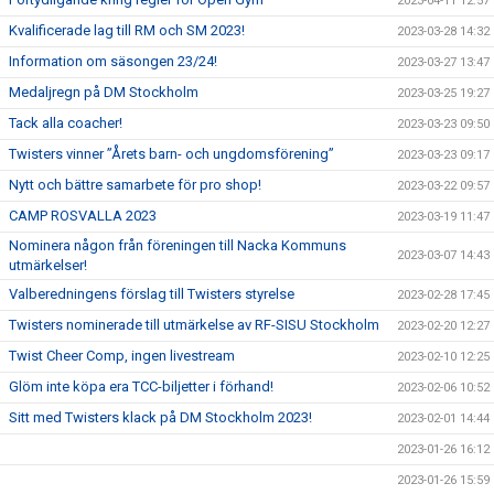
2023-04-11 12:57
Kvalificerade lag till RM och SM 2023!
2023-03-28 14:32
Information om säsongen 23/24!
2023-03-27 13:47
Medaljregn på DM Stockholm
2023-03-25 19:27
Tack alla coacher!
2023-03-23 09:50
Twisters vinner ”Årets barn- och ungdomsförening”
2023-03-23 09:17
Nytt och bättre samarbete för pro shop!
2023-03-22 09:57
CAMP ROSVALLA 2023
2023-03-19 11:47
Nominera någon från föreningen till Nacka Kommuns
2023-03-07 14:43
utmärkelser!
Valberedningens förslag till Twisters styrelse
2023-02-28 17:45
Twisters nominerade till utmärkelse av RF-SISU Stockholm
2023-02-20 12:27
Twist Cheer Comp, ingen livestream
2023-02-10 12:25
Glöm inte köpa era TCC-biljetter i förhand!
2023-02-06 10:52
Sitt med Twisters klack på DM Stockholm 2023!
2023-02-01 14:44
2023-01-26 16:12
2023-01-26 15:59