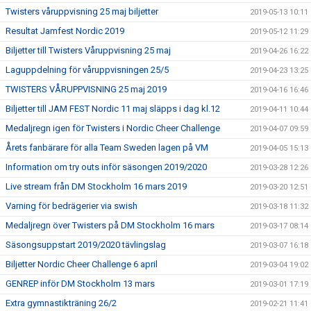
Twisters våruppvisning 25 maj biljetter
2019-05-13 10:11
Resultat Jamfest Nordic 2019
2019-05-12 11:29
Biljetter till Twisters Våruppvisning 25 maj
2019-04-26 16:22
Laguppdelning för våruppvisningen 25/5
2019-04-23 13:25
TWISTERS VÅRUPPVISNING 25 maj 2019
2019-04-16 16:46
Biljetter till JAM FEST Nordic 11 maj släpps i dag kl.12
2019-04-11 10:44
Medaljregn igen för Twisters i Nordic Cheer Challenge
2019-04-07 09:59
Årets fanbärare för alla Team Sweden lagen på VM
2019-04-05 15:13
Information om try outs inför säsongen 2019/2020
2019-03-28 12:26
Live stream från DM Stockholm 16 mars 2019
2019-03-20 12:51
Varning för bedrägerier via swish
2019-03-18 11:32
Medaljregn över Twisters på DM Stockholm 16 mars
2019-03-17 08:14
Säsongsuppstart 2019/2020 tävlingslag
2019-03-07 16:18
Biljetter Nordic Cheer Challenge 6 april
2019-03-04 19:02
GENREP inför DM Stockholm 13 mars
2019-03-01 17:19
Extra gymnastikträning 26/2
2019-02-21 11:41