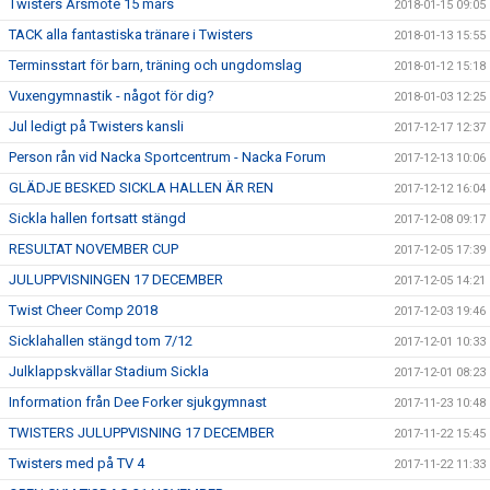
Twisters Årsmöte 15 mars
2018-01-15 09:05
TACK alla fantastiska tränare i Twisters
2018-01-13 15:55
Terminsstart för barn, träning och ungdomslag
2018-01-12 15:18
Vuxengymnastik - något för dig?
2018-01-03 12:25
Jul ledigt på Twisters kansli
2017-12-17 12:37
Person rån vid Nacka Sportcentrum - Nacka Forum
2017-12-13 10:06
GLÄDJE BESKED SICKLA HALLEN ÄR REN
2017-12-12 16:04
Sickla hallen fortsatt stängd
2017-12-08 09:17
RESULTAT NOVEMBER CUP
2017-12-05 17:39
JULUPPVISNINGEN 17 DECEMBER
2017-12-05 14:21
Twist Cheer Comp 2018
2017-12-03 19:46
Sicklahallen stängd tom 7/12
2017-12-01 10:33
Julklappskvällar Stadium Sickla
2017-12-01 08:23
Information från Dee Forker sjukgymnast
2017-11-23 10:48
TWISTERS JULUPPVISNING 17 DECEMBER
2017-11-22 15:45
Twisters med på TV 4
2017-11-22 11:33