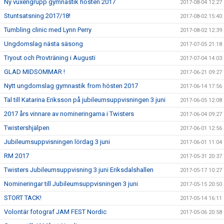
Ny vuxengrupp gymnastik hösten 2017
2017-08-04 12:27
Stuntsatsning 2017/18!
2017-08-02 15:40
Tumbling clinic med Lynn Perry
2017-08-02 12:39
Ungdomslag nästa säsong
2017-07-05 21:18
Tryout och Provträning i Augusti
2017-07-04 14:03
GLAD MIDSOMMAR !
2017-06-21 09:27
Nytt ungdomslag gymnastik from hösten 2017
2017-06-14 17:56
Tal till Katarina Eriksson på jubileumsuppvisningen 3 juni
2017-06-05 12:08
2017 års vinnare av nomineringarna i Twisters
2017-06-04 09:27
Twistershjälpen
2017-06-01 12:56
Jubileumsuppvisningen lördag 3 juni
2017-06-01 11:04
RM 2017
2017-05-31 20:37
Twisters Jubileumsuppvisning 3 juni Eriksdalshallen
2017-05-17 10:27
Nomineringar till Jubileumsuppvisningen 3 juni
2017-05-15 20:50
STORT TACK!
2017-05-14 16:11
Volontär fotograf JAM FEST Nordic
2017-05-06 20:58