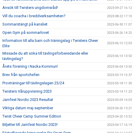
Ansök till Twisters ungdomsråd!
2023-09-27 16:12
Vill du coacha i breddverksamheten?
2023-08-22 17:10
Sommarstängt på kansliet
2023-06-30 11:07
Open Gym på sommarlovet
2023-06-26 14:25
Information till alla barn och träningslag i Twisters Cheer
2023-06-15 12:03
Elite
Missade du att söka till tävlingsförberedande eller
2023-06-14 13:50
tävlingslag?
Årets förening i Nacka Kommun!
2023-06-04 13:50
Brev från sportchefen
2023-05-19 15:37
Provträningar till tävlingslagen 23/24
2023-05-18 11:30
Twisters Våruppvisning 2023
2023-05-14 11:23
Jamfest Nordic 2023 Resultat
2023-05-09 14:03
Viktiga datum maj-september
2023-04-26 13:21
Twist Cheer Camp Summer Edition
2023-04-20 13:52
Biljetter till Jamfest Nordic 2023!
2023-04-17 16:19
Förtydligande kring regler för Open Gym