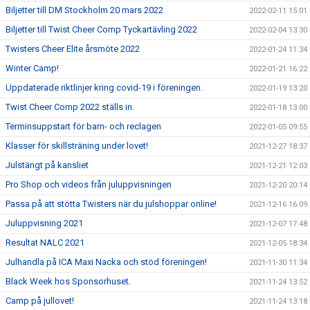
Biljetter till DM Stockholm 20 mars 2022
2022-02-11 15:01
Biljetter till Twist Cheer Comp Tyckartävling 2022
2022-02-04 13:30
Twisters Cheer Elite årsmöte 2022
2022-01-24 11:34
Winter Camp!
2022-01-21 16:22
Uppdaterade riktlinjer kring covid-19 i föreningen.
2022-01-19 13:20
Twist Cheer Comp 2022 ställs in.
2022-01-18 13:00
Terminsuppstart för barn- och reclagen
2022-01-05 09:55
Klasser för skillsträning under lovet!
2021-12-27 18:37
Julstängt på kansliet
2021-12-21 12:03
Pro Shop och videos från juluppvisningen
2021-12-20 20:14
Passa på att stötta Twisters när du julshoppar online!
2021-12-16 16:09
Juluppvisning 2021
2021-12-07 17:48
Resultat NALC 2021
2021-12-05 18:34
Julhandla på ICA Maxi Nacka och stöd föreningen!
2021-11-30 11:34
Black Week hos Sponsorhuset.
2021-11-24 13:52
Camp på jullovet!
2021-11-24 13:18