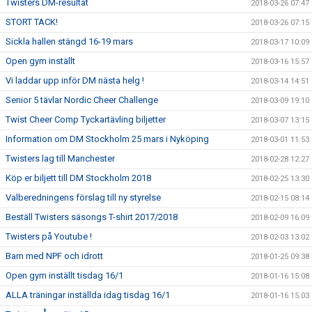
Twisters DM-resultat
2018-03-26 07:47
STORT TACK!
2018-03-26 07:15
Sickla hallen stängd 16-19 mars
2018-03-17 10:09
Open gym inställt
2018-03-16 15:57
Vi laddar upp inför DM nästa helg !
2018-03-14 14:51
Senior 5 tävlar Nordic Cheer Challenge
2018-03-09 19:10
Twist Cheer Comp Tyckartävling biljetter
2018-03-07 13:15
Information om DM Stockholm 25 mars i Nyköping
2018-03-01 11:53
Twisters lag till Manchester
2018-02-28 12:27
Köp er biljett till DM Stockholm 2018
2018-02-25 13:30
Valberedningens förslag till ny styrelse
2018-02-15 08:14
Beställ Twisters säsongs T-shirt 2017/2018
2018-02-09 16:09
Twisters på Youtube !
2018-02-03 13:02
Barn med NPF och idrott
2018-01-25 09:38
Open gym inställt tisdag 16/1
2018-01-16 15:08
ALLA träningar inställda idag tisdag 16/1
2018-01-16 15:03