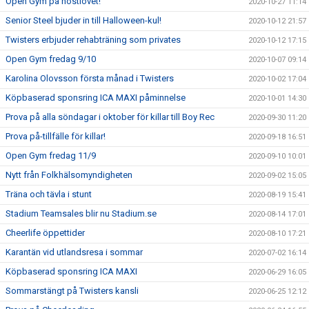
Open Gym på höstlovet!
2020-10-27 11:14
Senior Steel bjuder in till Halloween-kul!
2020-10-12 21:57
Twisters erbjuder rehabträning som privates
2020-10-12 17:15
Open Gym fredag 9/10
2020-10-07 09:14
Karolina Olovsson första månad i Twisters
2020-10-02 17:04
Köpbaserad sponsring ICA MAXI påminnelse
2020-10-01 14:30
Prova på alla söndagar i oktober för killar till Boy Rec
2020-09-30 11:20
Prova på-tillfälle för killar!
2020-09-18 16:51
Open Gym fredag 11/9
2020-09-10 10:01
Nytt från Folkhälsomyndigheten
2020-09-02 15:05
Träna och tävla i stunt
2020-08-19 15:41
Stadium Teamsales blir nu Stadium.se
2020-08-14 17:01
Cheerlife öppettider
2020-08-10 17:21
Karantän vid utlandsresa i sommar
2020-07-02 16:14
Köpbaserad sponsring ICA MAXI
2020-06-29 16:05
Sommarstängt på Twisters kansli
2020-06-25 12:12