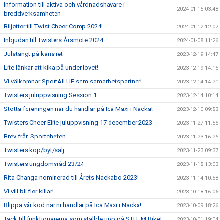
Information till aktiva och vårdnadshavare i
2024-01-15 03:48
breddverksamheten
Biljetter till Twist Cheer Comp 2024!
2024-01-12 12:07
Inbjudan till Twisters Årsmöte 2024
2024-01-08 11:26
Julstängt på kansliet
2023-12-19 14:47
Lite länkar att kika på under lovet!
2023-12-19 14:15
Vi välkomnar SportAll UF som samarbetspartner!
2023-12-14 14:20
Twisters juluppvisning Session 1
2023-12-14 10:14
Stötta föreningen när du handlar på Ica Maxi i Nacka!
2023-12-10 09:53
Twisters Cheer Elite juluppvisning 17 december 2023
2023-11-27 11:55
Brev från Sportchefen
2023-11-23 16:26
Twisters köp/byt/sälj
2023-11-23 09:37
Twisters ungdomsråd 23/24
2023-11-15 13:03
Rita Changa nominerad till Årets Nackabo 2023!
2023-11-14 10:58
Vi vill bli fler killar!
2023-10-18 16:06
Blippa vår kod när ni handlar på Ica Maxi i Nacka!
2023-10-09 18:26
Tack till funktionärerna som ställde upp på STHLM Bike!
2023-10-01 19:04