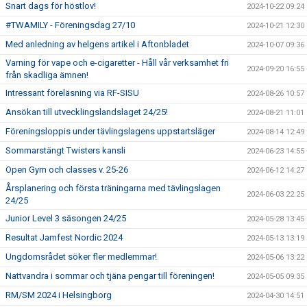
Snart dags för höstlov!
2024-10-22 09:24
#TWAMILY - Föreningsdag 27/10
2024-10-21 12:30
Med anledning av helgens artikel i Aftonbladet
2024-10-07 09:36
Varning för vape och e-cigaretter - Håll vår verksamhet fri
2024-09-20 16:55
från skadliga ämnen!
Intressant föreläsning via RF-SISU
2024-08-26 10:57
Ansökan till utvecklingslandslaget 24/25!
2024-08-21 11:01
Föreningsloppis under tävlingslagens uppstartsläger
2024-08-14 12:49
Sommarstängt Twisters kansli
2024-06-23 14:55
Open Gym och classes v. 25-26
2024-06-12 14:27
Årsplanering och första träningarna med tävlingslagen
2024-06-03 22:25
24/25
Junior Level 3 säsongen 24/25
2024-05-28 13:45
Resultat Jamfest Nordic 2024
2024-05-13 13:19
Ungdomsrådet söker fler medlemmar!
2024-05-06 13:22
Nattvandra i sommar och tjäna pengar till föreningen!
2024-05-05 09:35
RM/SM 2024 i Helsingborg
2024-04-30 14:51