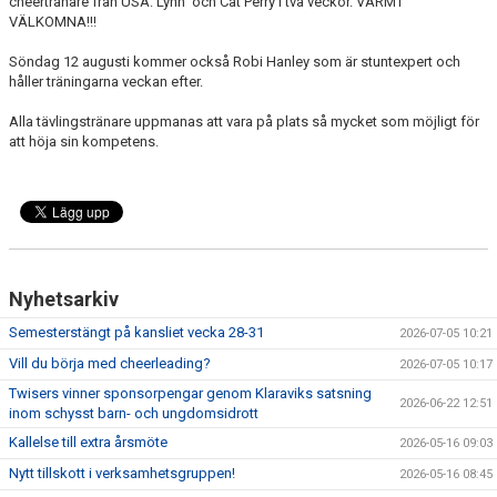
cheertränare från USA: Lynn och Cat Perry i två veckor. VARMT
EXTRATRÄNING
VÄLKOMNA!!!
Söndag 12 augusti kommer också Robi Hanley som är stuntexpert och
KLÄDER & MERCH
håller träningarna veckan efter.
TWIST CHEER COMP
Alla tävlingstränare uppmanas att vara på plats så mycket som möjligt för
att höja sin kompetens.
Nyhetsarkiv
Semesterstängt på kansliet vecka 28-31
2026-07-05 10:21
Vill du börja med cheerleading?
2026-07-05 10:17
Twisers vinner sponsorpengar genom Klaraviks satsning
2026-06-22 12:51
inom schysst barn- och ungdomsidrott
Kallelse till extra årsmöte
2026-05-16 09:03
Nytt tillskott i verksamhetsgruppen!
2026-05-16 08:45