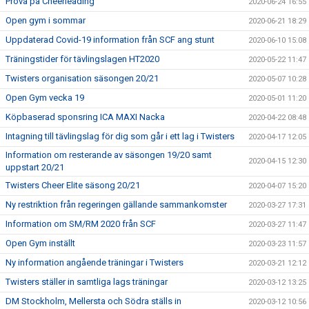
Prova på Cheerleading
2020-06-24 16:55
Open gym i sommar
2020-06-21 18:29
Uppdaterad Covid-19 information från SCF ang stunt
2020-06-10 15:08
Träningstider för tävlingslagen HT2020
2020-05-22 11:47
Twisters organisation säsongen 20/21
2020-05-07 10:28
Open Gym vecka 19
2020-05-01 11:20
Köpbaserad sponsring ICA MAXI Nacka
2020-04-22 08:48
Intagning till tävlingslag för dig som går i ett lag i Twisters
2020-04-17 12:05
Information om resterande av säsongen 19/20 samt
2020-04-15 12:30
uppstart 20/21
Twisters Cheer Elite säsong 20/21
2020-04-07 15:20
Ny restriktion från regeringen gällande sammankomster
2020-03-27 17:31
Information om SM/RM 2020 från SCF
2020-03-27 11:47
Open Gym inställt
2020-03-23 11:57
Ny information angående träningar i Twisters
2020-03-21 12:12
Twisters ställer in samtliga lags träningar
2020-03-12 13:25
DM Stockholm, Mellersta och Södra ställs in
2020-03-12 10:56