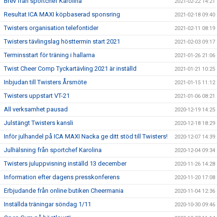
Brev från sportchef Karolina
2021-02-22 14:21
Resultat ICA MAXI köpbaserad sponsring
2021-02-18 09:40
Twisters organisation telefontider
2021-02-11 08:19
Twisters tävlingslag hösttermin start 2021
2021-02-03 09:17
Terminsstart för träning i hallarna
2021-01-26 21:06
Twist Cheer Comp Tyckartävling 2021 är inställd
2021-01-21 10:25
Inbjudan till Twisters Årsmöte
2021-01-15 11:12
Twisters uppstart VT-21
2021-01-06 08:21
All verksamhet pausad
2020-12-19 14:25
Julstängt Twisters kansli
2020-12-18 18:29
Inför julhandel på ICA MAXI Nacka ge ditt stöd till Twisters!
2020-12-07 14:39
Julhälsning från sportchef Karolina
2020-12-04 09:34
Twisters juluppvisning inställd 13 december
2020-11-26 14:28
Information efter dagens presskonferens
2020-11-20 17:08
Erbjudande från online butiken Cheermania
2020-11-04 12:36
Inställda träningar söndag 1/11
2020-10-30 09:46