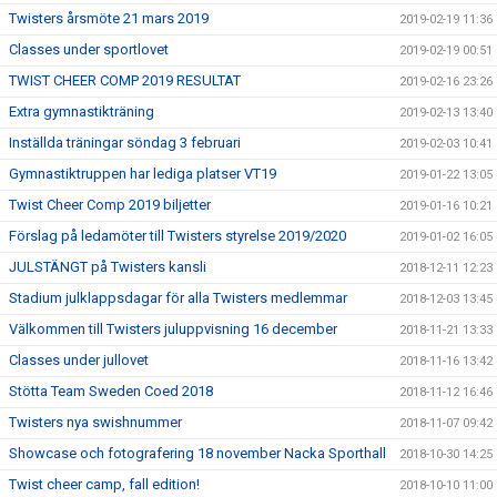
Twisters årsmöte 21 mars 2019
2019-02-19 11:36
Classes under sportlovet
2019-02-19 00:51
TWIST CHEER COMP 2019 RESULTAT
2019-02-16 23:26
Extra gymnastikträning
2019-02-13 13:40
Inställda träningar söndag 3 februari
2019-02-03 10:41
Gymnastiktruppen har lediga platser VT19
2019-01-22 13:05
Twist Cheer Comp 2019 biljetter
2019-01-16 10:21
Förslag på ledamöter till Twisters styrelse 2019/2020
2019-01-02 16:05
JULSTÄNGT på Twisters kansli
2018-12-11 12:23
Stadium julklappsdagar för alla Twisters medlemmar
2018-12-03 13:45
Välkommen till Twisters juluppvisning 16 december
2018-11-21 13:33
Classes under jullovet
2018-11-16 13:42
Stötta Team Sweden Coed 2018
2018-11-12 16:46
Twisters nya swishnummer
2018-11-07 09:42
Showcase och fotografering 18 november Nacka Sporthall
2018-10-30 14:25
Twist cheer camp, fall edition!
2018-10-10 11:00