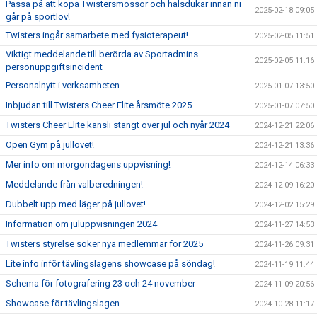
Passa på att köpa Twistersmössor och halsdukar innan ni
2025-02-18 09:05
går på sportlov!
Twisters ingår samarbete med fysioterapeut!
2025-02-05 11:51
Viktigt meddelande till berörda av Sportadmins
2025-02-05 11:16
personuppgiftsincident
Personalnytt i verksamheten
2025-01-07 13:50
Inbjudan till Twisters Cheer Elite årsmöte 2025
2025-01-07 07:50
Twisters Cheer Elite kansli stängt över jul och nyår 2024
2024-12-21 22:06
Open Gym på jullovet!
2024-12-21 13:36
Mer info om morgondagens uppvisning!
2024-12-14 06:33
Meddelande från valberedningen!
2024-12-09 16:20
Dubbelt upp med läger på jullovet!
2024-12-02 15:29
Information om juluppvisningen 2024
2024-11-27 14:53
Twisters styrelse söker nya medlemmar för 2025
2024-11-26 09:31
Lite info inför tävlingslagens showcase på söndag!
2024-11-19 11:44
Schema för fotografering 23 och 24 november
2024-11-09 20:56
Showcase för tävlingslagen
2024-10-28 11:17