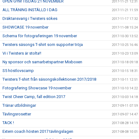
OPEN GYM TISDAG 21 NOVEMBER
2017-11-21 12:31
ALL TRÄNING INSTÄLLD I DAG
2017-11-21 11:59
Dräktansvarig i Twisters sökes
2017-11-17 17:32
SHOWCASE 19 november
2017-11-08 15:24
Schema för fotograferingen 19 november
2017-10-30 13:52
Twisters säsongs T-shirt som supporter tröja
2017-10-25 16:46
Vi i Twisters är stolta!!
2017-10-23 13:09
Ny sponsor och samarbetspartner Mixboxen
2017-10-18 09:18
S5 höstlovscamp
2017-10-15 18:31
Twisters T-shirt från säsongskollektionen 2017/2018
2017-10-11 12:51
Fotografering Showcase 19 november
2017-10-10 14:22
Twist Cheer Camp, fall edition 2017
2017-10-03 14:18
Tränar utbildningar
2017-09-11 07:59
Tävlingsrosetter
2017-09-07 14:47
TACK !
2017-08-28 14:19
Extern coach hösten 2017 tävlingslagen
2017-08-08 10:01