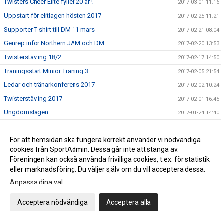
Twisters Cheer Elite fyller 20 år !
2017-03-01 11:16
Uppstart för elitlagen hösten 2017
2017-02-25 11:21
Supporter T-shirt till DM 11 mars
2017-02-21 08:04
Genrep inför Northern JAM och DM
2017-02-20 13:53
Twisterstävling 18/2
2017-02-17 14:50
Träningsstart Minior Träning 3
2017-02-05 21:54
Ledar och tränarkonferens 2017
2017-02-02 10:24
Twisterstävling 2017
2017-02-01 16:45
Ungdomslagen
2017-01-24 14:40
Värdegrund och syfte
2017-01-22 16:15
För att hemsidan ska fungera korrekt använder vi nödvändiga
Nytt minior träningslag
2017-01-20 10:53
cookies från SportAdmin. Dessa går inte att stänga av.
Twisters styrelse söker ny kassör
2017-01-18 11:15
Föreningen kan också använda frivilliga cookies, t.ex. för statistik
ÅRSMÖTE Twisters
2017-01-18 11:11
eller marknadsföring. Du väljer själv om du vill acceptera dessa.
Ledarutbildning SISU 11 februari
Anpassa dina val
2017-01-12 07:58
Träna med landslaget - nu på fredag!
2017-01-05 13:36
Acceptera nödvändiga
Acceptera alla
Twisters Kalender 2017
2016-12-14 17:23