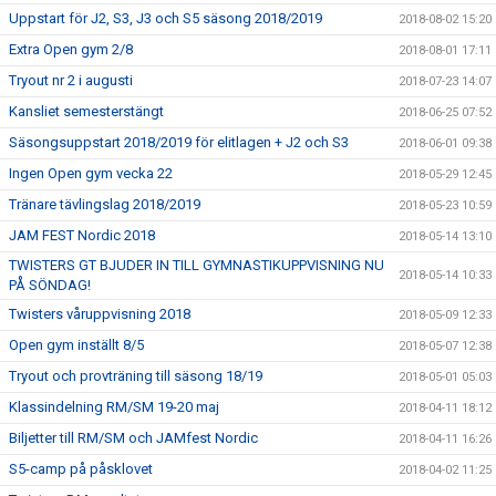
Uppstart för J2, S3, J3 och S5 säsong 2018/2019
2018-08-02 15:20
Extra Open gym 2/8
2018-08-01 17:11
Tryout nr 2 i augusti
2018-07-23 14:07
Kansliet semesterstängt
2018-06-25 07:52
Säsongsuppstart 2018/2019 för elitlagen + J2 och S3
2018-06-01 09:38
Ingen Open gym vecka 22
2018-05-29 12:45
Tränare tävlingslag 2018/2019
2018-05-23 10:59
JAM FEST Nordic 2018
2018-05-14 13:10
TWISTERS GT BJUDER IN TILL GYMNASTIKUPPVISNING NU
2018-05-14 10:33
PÅ SÖNDAG!
Twisters våruppvisning 2018
2018-05-09 12:33
Open gym inställt 8/5
2018-05-07 12:38
Tryout och provträning till säsong 18/19
2018-05-01 05:03
Klassindelning RM/SM 19-20 maj
2018-04-11 18:12
Biljetter till RM/SM och JAMfest Nordic
2018-04-11 16:26
S5-camp på påsklovet
2018-04-02 11:25