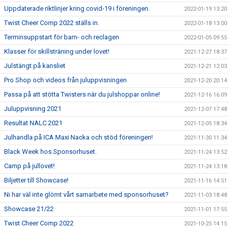
Uppdaterade riktlinjer kring covid-19 i föreningen.
2022-01-19 13:20
Twist Cheer Comp 2022 ställs in.
2022-01-18 13:00
Terminsuppstart för barn- och reclagen
2022-01-05 09:55
Klasser för skillsträning under lovet!
2021-12-27 18:37
Julstängt på kansliet
2021-12-21 12:03
Pro Shop och videos från juluppvisningen
2021-12-20 20:14
Passa på att stötta Twisters när du julshoppar online!
2021-12-16 16:09
Juluppvisning 2021
2021-12-07 17:48
Resultat NALC 2021
2021-12-05 18:34
Julhandla på ICA Maxi Nacka och stöd föreningen!
2021-11-30 11:34
Black Week hos Sponsorhuset.
2021-11-24 13:52
Camp på jullovet!
2021-11-24 13:18
Biljetter till Showcase!
2021-11-16 14:51
Ni har väl inte glömt vårt samarbete med sponsorhuset?
2021-11-03 18:48
Showcase 21/22
2021-11-01 17:55
Twist Cheer Comp 2022
2021-10-25 14:15