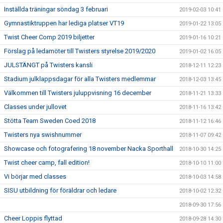
Inställda träningar söndag 3 februari
2019-02-03 10:41
Gymnastiktruppen har lediga platser VT19
2019-01-22 13:05
Twist Cheer Comp 2019 biljetter
2019-01-16 10:21
Förslag på ledamöter till Twisters styrelse 2019/2020
2019-01-02 16:05
JULSTÄNGT på Twisters kansli
2018-12-11 12:23
Stadium julklappsdagar för alla Twisters medlemmar
2018-12-03 13:45
Välkommen till Twisters juluppvisning 16 december
2018-11-21 13:33
Classes under jullovet
2018-11-16 13:42
Stötta Team Sweden Coed 2018
2018-11-12 16:46
Twisters nya swishnummer
2018-11-07 09:42
Showcase och fotografering 18 november Nacka Sporthall
2018-10-30 14:25
Twist cheer camp, fall edition!
2018-10-10 11:00
Vi börjar med classes
2018-10-03 14:58
SISU utbildning för föräldrar och ledare
2018-10-02 12:32
2018-09-30 17:56
Cheer Loppis flyttad
2018-09-28 14:30