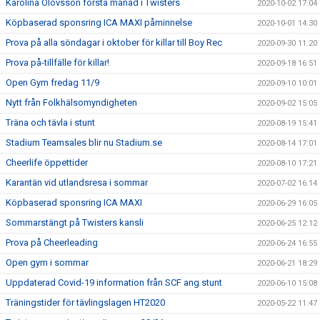
Karolina Olovsson första månad i Twisters
2020-10-02 17:04
Köpbaserad sponsring ICA MAXI påminnelse
2020-10-01 14:30
Prova på alla söndagar i oktober för killar till Boy Rec
2020-09-30 11:20
Prova på-tillfälle för killar!
2020-09-18 16:51
Open Gym fredag 11/9
2020-09-10 10:01
Nytt från Folkhälsomyndigheten
2020-09-02 15:05
Träna och tävla i stunt
2020-08-19 15:41
Stadium Teamsales blir nu Stadium.se
2020-08-14 17:01
Cheerlife öppettider
2020-08-10 17:21
Karantän vid utlandsresa i sommar
2020-07-02 16:14
Köpbaserad sponsring ICA MAXI
2020-06-29 16:05
Sommarstängt på Twisters kansli
2020-06-25 12:12
Prova på Cheerleading
2020-06-24 16:55
Open gym i sommar
2020-06-21 18:29
Uppdaterad Covid-19 information från SCF ang stunt
2020-06-10 15:08
Träningstider för tävlingslagen HT2020
2020-05-22 11:47