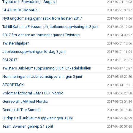
Tryout och Provträning i Augusti
2017-07-04 14:03
GLAD MIDSOMMAR !
2017-06-21 09:27
Nytt ungdomslag gymnastik from hösten 2017
2017-06-14 17:56
Tal till Katarina Eriksson på jubileumsuppvisningen 3 juni
2017-06-05 12:08
2017 års vinnare av nomineringarna i Twisters
2017-06-04 09:27
Twistershjälpen
2017-06-01 12:56
Jubileumsuppvisningen lördag 3 juni
2017-06-01 11:04
RM 2017
2017-05-31 20:37
Twisters Jubileumsuppvisning 3 juni Eriksdalshallen
2017-05-17 10:27
Nomineringar till Jubileumsuppvisningen 3 juni
2017-05-15 20:50
STORT TACK!
2017-05-14 16:11
Volontär fotograf JAM FEST Nordic
2017-05-06 20:58
Genrep till JAMfest Nordic
2017-05-03 04:34
Genrep till The Summit
2017-04-26 13:45
Bildspel till Jubileumsuppvisningen 3 juni
2017-04-22 09:29
Team Sweden genrep 21 april
2017-04-20 07:45