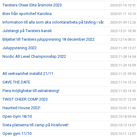
Twisters Cheer Elite årsmöte 2023
2023-01-14 10:31
Brev från sportchef Karolina
2023-01-11 10:10
Information till alla som ska volontärarbeta på tävling i vår.
2023-01-09 12:26
Julstängt på Twisters kansli
2022-12-21 18:30
Biljetter till Twisters juluppvisning 18 december 2022
2022-12-14 08:51
Juluppvisning 2022
2022-11-29 13:27
Nordic All Level Championship 2022
2022-11-28 14:54
2022-11-24 16:09
All verksamhet inställd 21/11
2022-11-21 09:50
SAVE THE DATE
2022-11-14 15:16
Flera möjligheter till extraträning!
2022-11-03 14:35
TWIST CHEER COMP 2023
2022-10-27 12:59
Haunted House 2022!
2022-10-25 11:46
Open Gym 18/10
2022-10-18 09:44
Sista platserna till camp på höstlovet!
2022-10-13 14:07
Open gym 11/10
2022-10-11 12:07