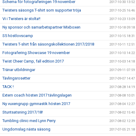
Schema för fotograferingen 19 november
2017-10-30 13:52
Twisters säsongs T-shirt som supporter tröja
2017-10-25 16:46
Vi i Twisters är stolta!!
2017-10-23 13:09
Ny sponsor och samarbetspartner Mixboxen
2017-10-18 09:18
S5 höstlovscamp
2017-10-15 18:31
Twisters T-shirt från säsongskollektionen 2017/2018
2017-10-11 12:51
Fotografering Showcase 19 november
2017-10-10 14:22
Twist Cheer Camp, fall edition 2017
2017-10-03 14:18
Tränar utbildningar
2017-09-11 07:59
Tävlingsrosetter
2017-09-07 14:47
TACK !
2017-08-28 14:19
Extern coach hösten 2017 tävlingslagen
2017-08-08 10:01
Ny vuxengrupp gymnastik hösten 2017
2017-08-04 12:27
Stuntsatsning 2017/18!
2017-08-02 15:40
Tumbling clinic med Lynn Perry
2017-08-02 12:39
Ungdomslag nästa säsong
2017-07-05 21:18