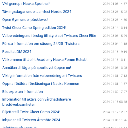
VM-genrep i Nacka Sporthall!
2024-04-03 14:57
Tävlingsdagar under Jamfest Nordic 2024
2024-03-26 15:02
Open Gym under påsklovet!
2024-03-25 14:50
Twist Cheer Camp Spring edition 2024!
2024-03-14 13:14
Valberedningens förslag till styrelse i Twisters Cheer Elite
2024-03-06 15:29
Första information om säsong 24/25 i Twisters
2024-03-04 11:18
Resultat DM 2024
2024-02-18 19:19
Välkommen till Joint Academy Nacka Forum Rehab!
2024-02-13 13:11
Anmälan till läger på sportlovet öppen nu!
2024-02-05 13:08
Viktig information från valberedningen i Twisters
2024-01-31 17:13
Öppna föräldra föreläsningar i Nacka Kommun
2024-01-31 11:57
Bildexperten information
2024-01-30 17:07
Information till aktiva och vårdnadshavare i
2024-01-15 03:48
breddverksamheten
Biljetter till Twist Cheer Comp 2024!
2024-01-12 12:07
Inbjudan till Twisters Årsmöte 2024
2024-01-08 11:26
Julstängt på kansliet