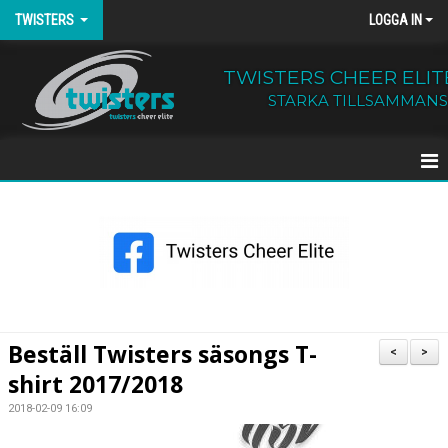
TWISTERS
LOGGA IN
TWISTERS CHEER ELIT
STARKA TILLSAMMANS
HEM
NYHETER
OM TWISTERS
BÖRJA HOS OSS
Beställ Twisters säsongs T-
<
>
shirt 2017/2018
KALENDER
2018-02-09 16:09
KONTAKT