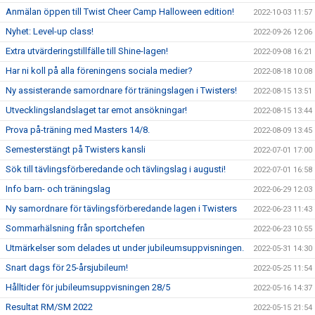
Anmälan öppen till Twist Cheer Camp Halloween edition!
2022-10-03 11:57
Nyhet: Level-up class!
2022-09-26 12:06
Extra utvärderingstillfälle till Shine-lagen!
2022-09-08 16:21
Har ni koll på alla föreningens sociala medier?
2022-08-18 10:08
Ny assisterande samordnare för träningslagen i Twisters!
2022-08-15 13:51
Utvecklingslandslaget tar emot ansökningar!
2022-08-15 13:44
Prova på-träning med Masters 14/8.
2022-08-09 13:45
Semesterstängt på Twisters kansli
2022-07-01 17:00
Sök till tävlingsförberedande och tävlingslag i augusti!
2022-07-01 16:58
Info barn- och träningslag
2022-06-29 12:03
Ny samordnare för tävlingsförberedande lagen i Twisters
2022-06-23 11:43
Sommarhälsning från sportchefen
2022-06-23 10:55
Utmärkelser som delades ut under jubileumsuppvisningen.
2022-05-31 14:30
Snart dags för 25-årsjubileum!
2022-05-25 11:54
Hålltider för jubileumsuppvisningen 28/5
2022-05-16 14:37
Resultat RM/SM 2022
2022-05-15 21:54