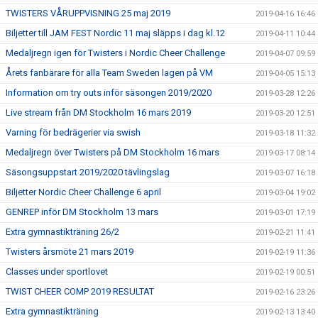
TWISTERS VÅRUPPVISNING 25 maj 2019
2019-04-16 16:46
Biljetter till JAM FEST Nordic 11 maj släpps i dag kl.12
2019-04-11 10:44
Medaljregn igen för Twisters i Nordic Cheer Challenge
2019-04-07 09:59
Årets fanbärare för alla Team Sweden lagen på VM
2019-04-05 15:13
Information om try outs inför säsongen 2019/2020
2019-03-28 12:26
Live stream från DM Stockholm 16 mars 2019
2019-03-20 12:51
Varning för bedrägerier via swish
2019-03-18 11:32
Medaljregn över Twisters på DM Stockholm 16 mars
2019-03-17 08:14
Säsongsuppstart 2019/2020 tävlingslag
2019-03-07 16:18
Biljetter Nordic Cheer Challenge 6 april
2019-03-04 19:02
GENREP inför DM Stockholm 13 mars
2019-03-01 17:19
Extra gymnastikträning 26/2
2019-02-21 11:41
Twisters årsmöte 21 mars 2019
2019-02-19 11:36
Classes under sportlovet
2019-02-19 00:51
TWIST CHEER COMP 2019 RESULTAT
2019-02-16 23:26
Extra gymnastikträning
2019-02-13 13:40