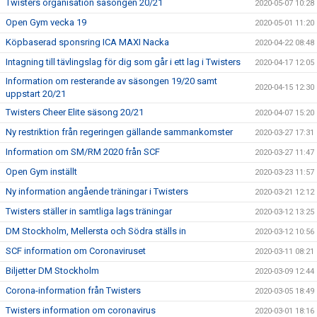
Twisters organisation säsongen 20/21
2020-05-07 10:28
Open Gym vecka 19
2020-05-01 11:20
Köpbaserad sponsring ICA MAXI Nacka
2020-04-22 08:48
Intagning till tävlingslag för dig som går i ett lag i Twisters
2020-04-17 12:05
Information om resterande av säsongen 19/20 samt
2020-04-15 12:30
uppstart 20/21
Twisters Cheer Elite säsong 20/21
2020-04-07 15:20
Ny restriktion från regeringen gällande sammankomster
2020-03-27 17:31
Information om SM/RM 2020 från SCF
2020-03-27 11:47
Open Gym inställt
2020-03-23 11:57
Ny information angående träningar i Twisters
2020-03-21 12:12
Twisters ställer in samtliga lags träningar
2020-03-12 13:25
DM Stockholm, Mellersta och Södra ställs in
2020-03-12 10:56
SCF information om Coronaviruset
2020-03-11 08:21
Biljetter DM Stockholm
2020-03-09 12:44
Corona-information från Twisters
2020-03-05 18:49
Twisters information om coronavirus
2020-03-01 18:16