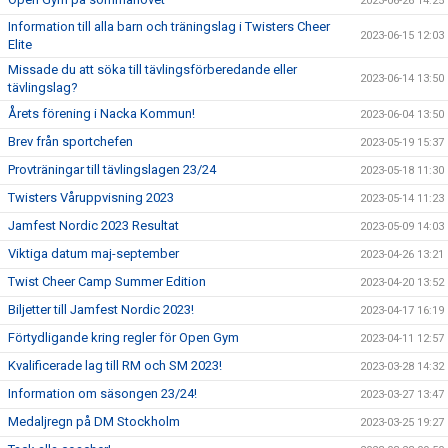
2023-06-26 14:25
Information till alla barn och träningslag i Twisters Cheer
2023-06-15 12:03
Elite
Missade du att söka till tävlingsförberedande eller
2023-06-14 13:50
tävlingslag?
Årets förening i Nacka Kommun!
2023-06-04 13:50
Brev från sportchefen
2023-05-19 15:37
Provträningar till tävlingslagen 23/24
2023-05-18 11:30
Twisters Våruppvisning 2023
2023-05-14 11:23
Jamfest Nordic 2023 Resultat
2023-05-09 14:03
Viktiga datum maj-september
2023-04-26 13:21
Twist Cheer Camp Summer Edition
2023-04-20 13:52
Biljetter till Jamfest Nordic 2023!
2023-04-17 16:19
Förtydligande kring regler för Open Gym
2023-04-11 12:57
Kvalificerade lag till RM och SM 2023!
2023-03-28 14:32
Information om säsongen 23/24!
2023-03-27 13:47
Medaljregn på DM Stockholm
2023-03-25 19:27