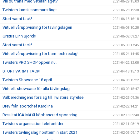
Vill du träna med veteranlaget?
2021-06-29 15:03
Twisters kansli sommarstängt
2021-06-28 19:38
Stort varmt tack!
2021-06-13 16:18
Virtuell våruppvisning för tävlingslagen
2021-06-08 10:28
Grattis Linn Björck!
2021-06-02 09:27
Stort varmt tack!
2021-05-30 17:45
Virtuell våruppvisning för barn- och reclag!
2021-05-24 14:45
Twisters PRO SHOP öppen nu!
2021-04-22 12:08
STORT VARMT TACK!
2021-04-18 15:13
Twisters Showcase 18 april
2021-04-08 15:22
Virtuellt showcase för alla tävlingslag
2021-03-09 15:47
Valberedningens förslag till Twisters styrelse
2021-02-23 09:36
Brev från sportchef Karolina
2021-02-22 14:21
Resultat ICA MAXI köpbaserad sponsring
2021-02-18 09:40
Twisters organisation telefontider
2021-02-11 08:19
Twisters tävlingslag hösttermin start 2021
2021-02-03 09:17