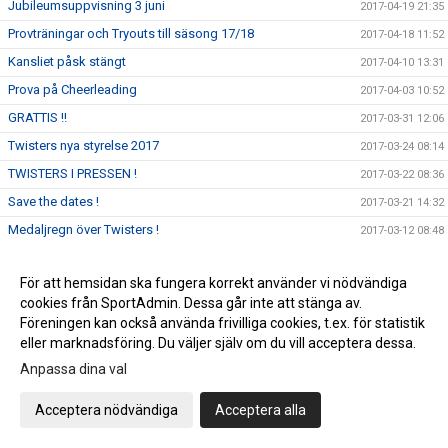
Jubileumsuppvisning 3 juni
2017-04-19 21:35
Provträningar och Tryouts till säsong 17/18
2017-04-18 11:52
Kansliet påsk stängt
2017-04-10 13:31
Prova på Cheerleading
2017-04-03 10:52
GRATTIS !!
2017-03-31 12:06
Twisters nya styrelse 2017
2017-03-24 08:14
TWISTERS I PRESSEN !
2017-03-22 08:36
Save the dates !
2017-03-21 14:32
Medaljregn över Twisters !
2017-03-12 08:48
DM
2017-03-10 15:00
För att hemsidan ska fungera korrekt använder vi nödvändiga
Twisters organisation from 11 mars
2017-03-07 11:24
cookies från SportAdmin. Dessa går inte att stänga av.
Grattis Twisters Senior Lev 5
2017-03-06 07:42
Föreningen kan också använda frivilliga cookies, t.ex. för statistik
Twisters Cheer Elite fyller 20 år !
eller marknadsföring. Du väljer själv om du vill acceptera dessa.
2017-03-01 11:16
Anpassa dina val
Uppstart för elitlagen hösten 2017
2017-02-25 11:21
Supporter T-shirt till DM 11 mars
2017-02-21 08:04
Acceptera nödvändiga
Acceptera alla
Genrep inför Northern JAM och DM
2017-02-20 13:53