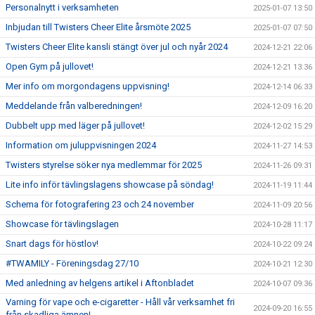
Personalnytt i verksamheten
2025-01-07 13:50
Inbjudan till Twisters Cheer Elite årsmöte 2025
2025-01-07 07:50
Twisters Cheer Elite kansli stängt över jul och nyår 2024
2024-12-21 22:06
Open Gym på jullovet!
2024-12-21 13:36
Mer info om morgondagens uppvisning!
2024-12-14 06:33
Meddelande från valberedningen!
2024-12-09 16:20
Dubbelt upp med läger på jullovet!
2024-12-02 15:29
Information om juluppvisningen 2024
2024-11-27 14:53
Twisters styrelse söker nya medlemmar för 2025
2024-11-26 09:31
Lite info inför tävlingslagens showcase på söndag!
2024-11-19 11:44
Schema för fotografering 23 och 24 november
2024-11-09 20:56
Showcase för tävlingslagen
2024-10-28 11:17
Snart dags för höstlov!
2024-10-22 09:24
#TWAMILY - Föreningsdag 27/10
2024-10-21 12:30
Med anledning av helgens artikel i Aftonbladet
2024-10-07 09:36
Varning för vape och e-cigaretter - Håll vår verksamhet fri
2024-09-20 16:55
från skadliga ämnen!