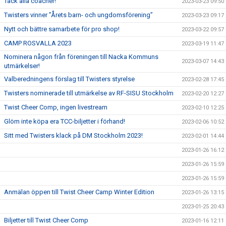
Tack alla coacher!
2023-03-23 09:50
Twisters vinner ”Årets barn- och ungdomsförening”
2023-03-23 09:17
Nytt och bättre samarbete för pro shop!
2023-03-22 09:57
CAMP ROSVALLA 2023
2023-03-19 11:47
Nominera någon från föreningen till Nacka Kommuns
2023-03-07 14:43
utmärkelser!
Valberedningens förslag till Twisters styrelse
2023-02-28 17:45
Twisters nominerade till utmärkelse av RF-SISU Stockholm
2023-02-20 12:27
Twist Cheer Comp, ingen livestream
2023-02-10 12:25
Glöm inte köpa era TCC-biljetter i förhand!
2023-02-06 10:52
Sitt med Twisters klack på DM Stockholm 2023!
2023-02-01 14:44
2023-01-26 16:12
2023-01-26 15:59
2023-01-26 15:59
Anmälan öppen till Twist Cheer Camp Winter Edition
2023-01-26 13:15
2023-01-25 20:43
Biljetter till Twist Cheer Comp
2023-01-16 12:11