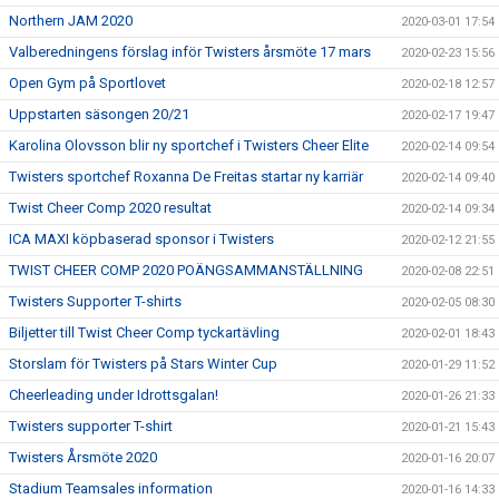
Northern JAM 2020
2020-03-01 17:54
Valberedningens förslag inför Twisters årsmöte 17 mars
2020-02-23 15:56
Open Gym på Sportlovet
2020-02-18 12:57
Uppstarten säsongen 20/21
2020-02-17 19:47
Karolina Olovsson blir ny sportchef i Twisters Cheer Elite
2020-02-14 09:54
Twisters sportchef Roxanna De Freitas startar ny karriär
2020-02-14 09:40
Twist Cheer Comp 2020 resultat
2020-02-14 09:34
ICA MAXI köpbaserad sponsor i Twisters
2020-02-12 21:55
TWIST CHEER COMP 2020 POÄNGSAMMANSTÄLLNING
2020-02-08 22:51
Twisters Supporter T-shirts
2020-02-05 08:30
Biljetter till Twist Cheer Comp tyckartävling
2020-02-01 18:43
Storslam för Twisters på Stars Winter Cup
2020-01-29 11:52
Cheerleading under Idrottsgalan!
2020-01-26 21:33
Twisters supporter T-shirt
2020-01-21 15:43
Twisters Årsmöte 2020
2020-01-16 20:07
Stadium Teamsales information
2020-01-16 14:33