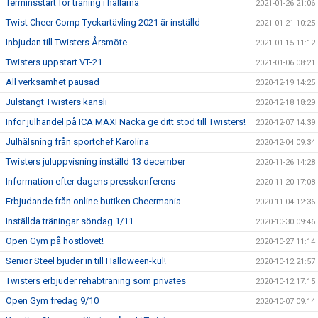
Terminsstart för träning i hallarna
2021-01-26 21:06
Twist Cheer Comp Tyckartävling 2021 är inställd
2021-01-21 10:25
Inbjudan till Twisters Årsmöte
2021-01-15 11:12
Twisters uppstart VT-21
2021-01-06 08:21
All verksamhet pausad
2020-12-19 14:25
Julstängt Twisters kansli
2020-12-18 18:29
Inför julhandel på ICA MAXI Nacka ge ditt stöd till Twisters!
2020-12-07 14:39
Julhälsning från sportchef Karolina
2020-12-04 09:34
Twisters juluppvisning inställd 13 december
2020-11-26 14:28
Information efter dagens presskonferens
2020-11-20 17:08
Erbjudande från online butiken Cheermania
2020-11-04 12:36
Inställda träningar söndag 1/11
2020-10-30 09:46
Open Gym på höstlovet!
2020-10-27 11:14
Senior Steel bjuder in till Halloween-kul!
2020-10-12 21:57
Twisters erbjuder rehabträning som privates
2020-10-12 17:15
Open Gym fredag 9/10
2020-10-07 09:14