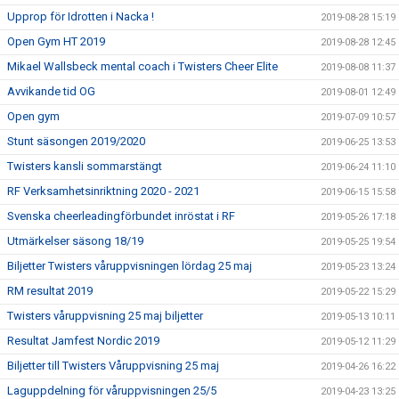
Upprop för Idrotten i Nacka !
2019-08-28 15:19
Open Gym HT 2019
2019-08-28 12:45
Mikael Wallsbeck mental coach i Twisters Cheer Elite
2019-08-08 11:37
Avvikande tid OG
2019-08-01 12:49
Open gym
2019-07-09 10:57
Stunt säsongen 2019/2020
2019-06-25 13:53
Twisters kansli sommarstängt
2019-06-24 11:10
RF Verksamhetsinriktning 2020 - 2021
2019-06-15 15:58
Svenska cheerleadingförbundet inröstat i RF
2019-05-26 17:18
Utmärkelser säsong 18/19
2019-05-25 19:54
Biljetter Twisters våruppvisningen lördag 25 maj
2019-05-23 13:24
RM resultat 2019
2019-05-22 15:29
Twisters våruppvisning 25 maj biljetter
2019-05-13 10:11
Resultat Jamfest Nordic 2019
2019-05-12 11:29
Biljetter till Twisters Våruppvisning 25 maj
2019-04-26 16:22
Laguppdelning för våruppvisningen 25/5
2019-04-23 13:25