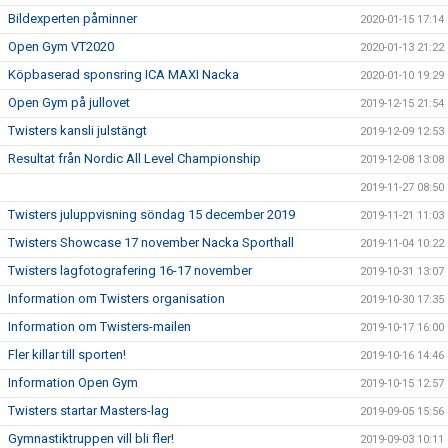
Bildexperten påminner
2020-01-15 17:14
Open Gym VT2020
2020-01-13 21:22
Köpbaserad sponsring ICA MAXI Nacka
2020-01-10 19:29
Open Gym på jullovet
2019-12-15 21:54
Twisters kansli julstängt
2019-12-09 12:53
Resultat från Nordic All Level Championship
2019-12-08 13:08
2019-11-27 08:50
Twisters juluppvisning söndag 15 december 2019
2019-11-21 11:03
Twisters Showcase 17 november Nacka Sporthall
2019-11-04 10:22
Twisters lagfotografering 16-17 november
2019-10-31 13:07
Information om Twisters organisation
2019-10-30 17:35
Information om Twisters-mailen
2019-10-17 16:00
Fler killar till sporten!
2019-10-16 14:46
Information Open Gym
2019-10-15 12:57
Twisters startar Masters-lag
2019-09-05 15:56
Gymnastiktruppen vill bli fler!
2019-09-03 10:11