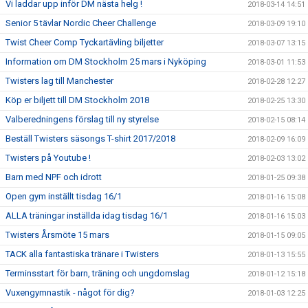
Vi laddar upp inför DM nästa helg !
2018-03-14 14:51
Senior 5 tävlar Nordic Cheer Challenge
2018-03-09 19:10
Twist Cheer Comp Tyckartävling biljetter
2018-03-07 13:15
Information om DM Stockholm 25 mars i Nyköping
2018-03-01 11:53
Twisters lag till Manchester
2018-02-28 12:27
Köp er biljett till DM Stockholm 2018
2018-02-25 13:30
Valberedningens förslag till ny styrelse
2018-02-15 08:14
Beställ Twisters säsongs T-shirt 2017/2018
2018-02-09 16:09
Twisters på Youtube !
2018-02-03 13:02
Barn med NPF och idrott
2018-01-25 09:38
Open gym inställt tisdag 16/1
2018-01-16 15:08
ALLA träningar inställda idag tisdag 16/1
2018-01-16 15:03
Twisters Årsmöte 15 mars
2018-01-15 09:05
TACK alla fantastiska tränare i Twisters
2018-01-13 15:55
Terminsstart för barn, träning och ungdomslag
2018-01-12 15:18
Vuxengymnastik - något för dig?
2018-01-03 12:25