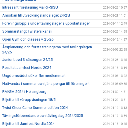
Intressant föreläsning via RF-SISU
2024-08-26 10:57
Ansökan till utvecklingslandslaget 24/25!
2024-08-21 11:01
Föreningsloppis under tävlingslagens uppstartsläger
2024-08-14 12:49
Sommarstängt Twisters kansli
2024-06-23 14:55
Open Gym och classes v. 25-26
2024-06-12 14:27
Årsplanering och första träningarna med tävlingslagen
2024-06-03 22:25
24/25
Junior Level 3 säsongen 24/25
2024-05-28 13:45
Resultat Jamfest Nordic 2024
2024-05-13 13:19
Ungdomsrådet söker fler medlemmar!
2024-05-06 13:22
Nattvandra i sommar och tjäna pengar till föreningen!
2024-05-05 09:35
RM/SM 2024 i Helsingborg
2024-04-30 14:51
Biljetter till våruppvisningen 18/5
2024-04-29 13:51
Twist Cheer Camp Summer edition 2024
2024-04-19 13:13
Tävlingsförberedande och tävlingslag 2024/2025
2024-04-17 13:39
Biljetter till Jamfest Nordic 2024
2024-04-15 10:45