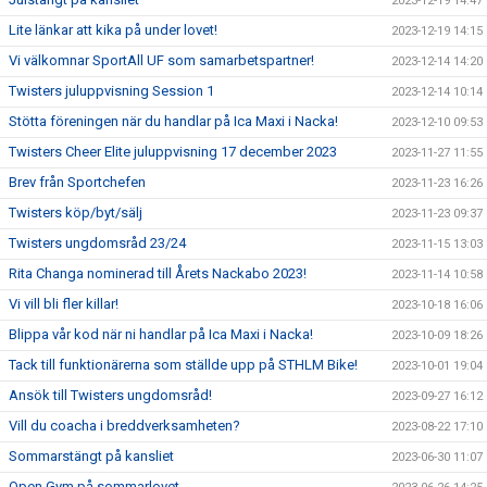
2023-12-19 14:47
Lite länkar att kika på under lovet!
2023-12-19 14:15
Vi välkomnar SportAll UF som samarbetspartner!
2023-12-14 14:20
Twisters juluppvisning Session 1
2023-12-14 10:14
Stötta föreningen när du handlar på Ica Maxi i Nacka!
2023-12-10 09:53
Twisters Cheer Elite juluppvisning 17 december 2023
2023-11-27 11:55
Brev från Sportchefen
2023-11-23 16:26
Twisters köp/byt/sälj
2023-11-23 09:37
Twisters ungdomsråd 23/24
2023-11-15 13:03
Rita Changa nominerad till Årets Nackabo 2023!
2023-11-14 10:58
Vi vill bli fler killar!
2023-10-18 16:06
Blippa vår kod när ni handlar på Ica Maxi i Nacka!
2023-10-09 18:26
Tack till funktionärerna som ställde upp på STHLM Bike!
2023-10-01 19:04
Ansök till Twisters ungdomsråd!
2023-09-27 16:12
Vill du coacha i breddverksamheten?
2023-08-22 17:10
Sommarstängt på kansliet
2023-06-30 11:07
Open Gym på sommarlovet