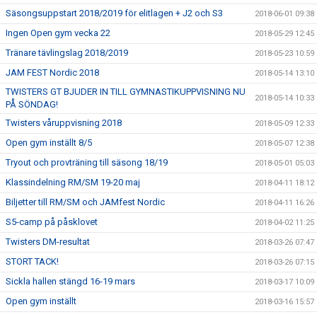
Säsongsuppstart 2018/2019 för elitlagen + J2 och S3
2018-06-01 09:38
Ingen Open gym vecka 22
2018-05-29 12:45
Tränare tävlingslag 2018/2019
2018-05-23 10:59
JAM FEST Nordic 2018
2018-05-14 13:10
TWISTERS GT BJUDER IN TILL GYMNASTIKUPPVISNING NU
2018-05-14 10:33
PÅ SÖNDAG!
Twisters våruppvisning 2018
2018-05-09 12:33
Open gym inställt 8/5
2018-05-07 12:38
Tryout och provträning till säsong 18/19
2018-05-01 05:03
Klassindelning RM/SM 19-20 maj
2018-04-11 18:12
Biljetter till RM/SM och JAMfest Nordic
2018-04-11 16:26
S5-camp på påsklovet
2018-04-02 11:25
Twisters DM-resultat
2018-03-26 07:47
STORT TACK!
2018-03-26 07:15
Sickla hallen stängd 16-19 mars
2018-03-17 10:09
Open gym inställt
2018-03-16 15:57