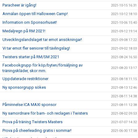
Paracheer är igång!
2021-10-15 16:31
Anmälan öppen till Halloween Camp!
2021-10-12 18:10
Information om Sponsorhuset!
2021-10-06 15:40
Medaljregn på RM 2021!
2021-09-12 19:14
Utvecklingslandslaget tar emot ansökningar!
2021-09-08 17:22
Vi tar emot fler seniorer till tävlingslag!
2021-09-02 18:03
Twisters starter på RM/SM 2021
2021-08-24 16:50
Facebookgrupp för köp/byten/försäljning av
2021-08-20 13:17
träningskläder, skor mm.
Uppdaterade restriktioner
2021-08-18 11:15
Ny sponsorgrupp sökes
2021-08-13 12:46
2021-08-11 14:38
Påminnelse ICA MAXI sponsor
2021-08-11 12:38
Ny samordnare för barn- och reclagen i Twisters
2021-08-02 09:53
Prova på träning Twisters Masters
2021-07-07 14:32
Prova på cheerleading gratis i sommar!
2021-06-30 17:58