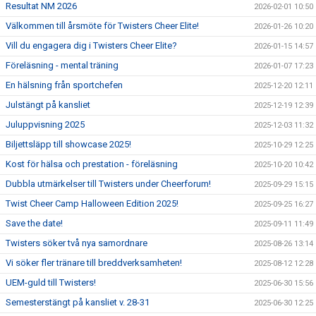
Resultat NM 2026
2026-02-01 10:50
Välkommen till årsmöte för Twisters Cheer Elite!
2026-01-26 10:20
Vill du engagera dig i Twisters Cheer Elite?
2026-01-15 14:57
Föreläsning - mental träning
2026-01-07 17:23
En hälsning från sportchefen
2025-12-20 12:11
Julstängt på kansliet
2025-12-19 12:39
Juluppvisning 2025
2025-12-03 11:32
Biljettsläpp till showcase 2025!
2025-10-29 12:25
Kost för hälsa och prestation - föreläsning
2025-10-20 10:42
Dubbla utmärkelser till Twisters under Cheerforum!
2025-09-29 15:15
Twist Cheer Camp Halloween Edition 2025!
2025-09-25 16:27
Save the date!
2025-09-11 11:49
Twisters söker två nya samordnare
2025-08-26 13:14
Vi söker fler tränare till breddverksamheten!
2025-08-12 12:28
UEM-guld till Twisters!
2025-06-30 15:56
Semesterstängt på kansliet v. 28-31
2025-06-30 12:25