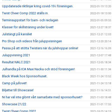
Uppdaterade riktlinjer kring covid-19 i föreningen.
2022-01-19 13:20
Twist Cheer Comp 2022 ställs in.
2022-01-18 13:00
Terminsuppstart för barn- och reclagen
2022-01-05 09:55
Klasser för skillsträning under lovet!
2021-12-27 18:37
Julstängt på kansliet
2021-12-21 12:03
Pro Shop och videos från juluppvisningen
2021-12-20 20:14
Passa på att stötta Twisters när du julshoppar online!
2021-12-16 16:09
Juluppvisning 2021
2021-12-07 17:48
Resultat NALC 2021
2021-12-05 18:34
Julhandla på ICA Maxi Nacka och stöd föreningen!
2021-11-30 11:34
Black Week hos Sponsorhuset.
2021-11-24 13:52
Camp på jullovet!
2021-11-24 13:18
Biljetter till Showcase!
2021-11-16 14:51
Ni har väl inte glömt vårt samarbete med sponsorhuset?
2021-11-03 18:48
Showcase 21/22
2021-11-01 17:55
Twist Cheer Comp 2022
2021-10-25 14:15