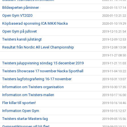
Bildexperten påminner
2020-01-15 17:14
Open Gym VT2020
2020-01-13 21:22
Köpbaserad sponsring ICA MAXI Nacka
2020-01-10 19:29
Open Gym på jullovet
2019-12-15 21:54
Twisters kansli julstängt
2019-12-09 12:53
Resultat från Nordic All Level Championship
2019-12-08 13:08
2019-11-27 08:50
Twisters juluppvisning söndag 15 december 2019
2019-11-21 11:03
Twisters Showcase 17 november Nacka Sporthall
2019-11-04 10:22
Twisters lagfotografering 16-17 november
2019-10-31 13:07
Information om Twisters organisation
2019-10-30 17:35
Information om Twisters-mailen
2019-10-17 16:00
Fler killar till sporten!
2019-10-16 14:46
Information Open Gym
2019-10-15 12:57
Twisters startar Masters-lag
2019-09-05 15:56
Gymnastiktruppen vill bli fler!
2019-09-03 10:11