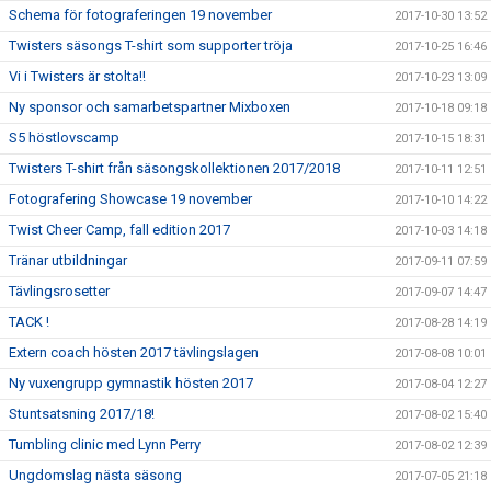
Schema för fotograferingen 19 november
2017-10-30 13:52
Twisters säsongs T-shirt som supporter tröja
2017-10-25 16:46
Vi i Twisters är stolta!!
2017-10-23 13:09
Ny sponsor och samarbetspartner Mixboxen
2017-10-18 09:18
S5 höstlovscamp
2017-10-15 18:31
Twisters T-shirt från säsongskollektionen 2017/2018
2017-10-11 12:51
Fotografering Showcase 19 november
2017-10-10 14:22
Twist Cheer Camp, fall edition 2017
2017-10-03 14:18
Tränar utbildningar
2017-09-11 07:59
Tävlingsrosetter
2017-09-07 14:47
TACK !
2017-08-28 14:19
Extern coach hösten 2017 tävlingslagen
2017-08-08 10:01
Ny vuxengrupp gymnastik hösten 2017
2017-08-04 12:27
Stuntsatsning 2017/18!
2017-08-02 15:40
Tumbling clinic med Lynn Perry
2017-08-02 12:39
Ungdomslag nästa säsong
2017-07-05 21:18