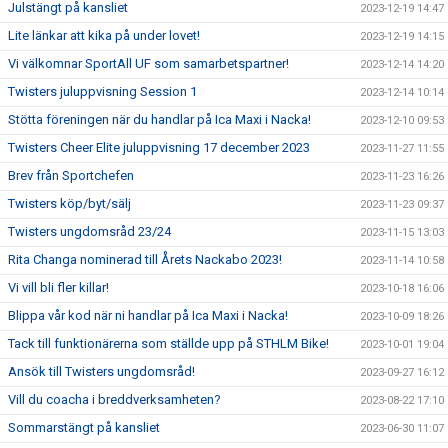
Julstängt på kansliet
2023-12-19 14:47
Lite länkar att kika på under lovet!
2023-12-19 14:15
Vi välkomnar SportAll UF som samarbetspartner!
2023-12-14 14:20
Twisters juluppvisning Session 1
2023-12-14 10:14
Stötta föreningen när du handlar på Ica Maxi i Nacka!
2023-12-10 09:53
Twisters Cheer Elite juluppvisning 17 december 2023
2023-11-27 11:55
Brev från Sportchefen
2023-11-23 16:26
Twisters köp/byt/sälj
2023-11-23 09:37
Twisters ungdomsråd 23/24
2023-11-15 13:03
Rita Changa nominerad till Årets Nackabo 2023!
2023-11-14 10:58
Vi vill bli fler killar!
2023-10-18 16:06
Blippa vår kod när ni handlar på Ica Maxi i Nacka!
2023-10-09 18:26
Tack till funktionärerna som ställde upp på STHLM Bike!
2023-10-01 19:04
Ansök till Twisters ungdomsråd!
2023-09-27 16:12
Vill du coacha i breddverksamheten?
2023-08-22 17:10
Sommarstängt på kansliet
2023-06-30 11:07