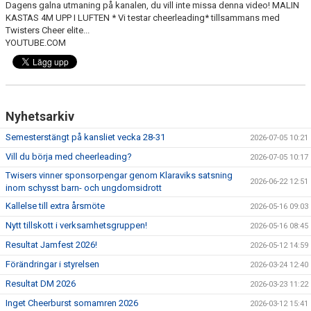
Dagens galna utmaning på kanalen, du vill inte missa denna video! MALIN
EXTRATRÄNING
KASTAS 4M UPP I LUFTEN * Vi testar cheerleading* tillsammans med
Twisters Cheer elite...
YOUTUBE.COM
KLÄDER & MERCH
TWIST CHEER COMP
Nyhetsarkiv
Semesterstängt på kansliet vecka 28-31
2026-07-05 10:21
Vill du börja med cheerleading?
2026-07-05 10:17
Twisers vinner sponsorpengar genom Klaraviks satsning
2026-06-22 12:51
inom schysst barn- och ungdomsidrott
Kallelse till extra årsmöte
2026-05-16 09:03
Nytt tillskott i verksamhetsgruppen!
2026-05-16 08:45
Resultat Jamfest 2026!
2026-05-12 14:59
Förändringar i styrelsen
2026-03-24 12:40
Resultat DM 2026
2026-03-23 11:22
Inget Cheerburst somamren 2026
2026-03-12 15:41