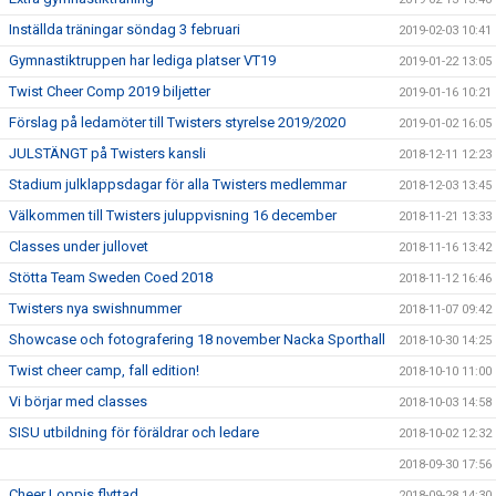
Inställda träningar söndag 3 februari
2019-02-03 10:41
Gymnastiktruppen har lediga platser VT19
2019-01-22 13:05
Twist Cheer Comp 2019 biljetter
2019-01-16 10:21
Förslag på ledamöter till Twisters styrelse 2019/2020
2019-01-02 16:05
JULSTÄNGT på Twisters kansli
2018-12-11 12:23
Stadium julklappsdagar för alla Twisters medlemmar
2018-12-03 13:45
Välkommen till Twisters juluppvisning 16 december
2018-11-21 13:33
Classes under jullovet
2018-11-16 13:42
Stötta Team Sweden Coed 2018
2018-11-12 16:46
Twisters nya swishnummer
2018-11-07 09:42
Showcase och fotografering 18 november Nacka Sporthall
2018-10-30 14:25
Twist cheer camp, fall edition!
2018-10-10 11:00
Vi börjar med classes
2018-10-03 14:58
SISU utbildning för föräldrar och ledare
2018-10-02 12:32
2018-09-30 17:56
Cheer Loppis flyttad
2018-09-28 14:30