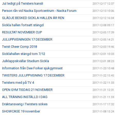
Jul ledigt på Twisters kansli
2017-12-17 12:37
Person rån vid Nacka Sportcentrum - Nacka Forum
2017-12-13 10:06
GLÄDJE BESKED SICKLA HALLEN ÄR REN
2017-12-12 16:04
Sickla hallen fortsatt stängd
2017-12-08 09:17
RESULTAT NOVEMBER CUP
2017-12-05 17:39
JULUPPVISNINGEN 17 DECEMBER
2017-12-05 14:21
Twist Cheer Comp 2018
2017-12-03 19:46
Sicklahallen stängd tom 7/12
2017-12-01 10:33
Julklappskvällar Stadium Sickla
2017-12-01 08:23
Information från Dee Forker sjukgymnast
2017-11-23 10:48
TWISTERS JULUPPVISNING 17 DECEMBER
2017-11-22 15:45
Twisters med på TV 4
2017-11-22 11:33
OPEN GYM TISDAG 21 NOVEMBER
2017-11-21 12:31
ALL TRÄNING INSTÄLLD I DAG
2017-11-21 11:59
Dräktansvarig i Twisters sökes
2017-11-17 17:32
SHOWCASE 19 november
2017-11-08 15:24