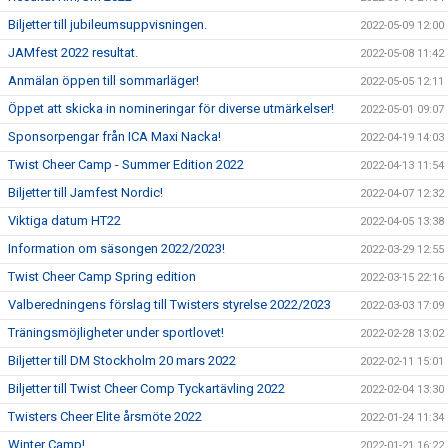
Biljetter till jubileumsuppvisningen.
2022-05-09 12:00
JAMfest 2022 resultat.
2022-05-08 11:42
Anmälan öppen till sommarläger!
2022-05-05 12:11
Öppet att skicka in nomineringar för diverse utmärkelser!
2022-05-01 09:07
Sponsorpengar från ICA Maxi Nacka!
2022-04-19 14:03
Twist Cheer Camp - Summer Edition 2022
2022-04-13 11:54
Biljetter till Jamfest Nordic!
2022-04-07 12:32
Viktiga datum HT22
2022-04-05 13:38
Information om säsongen 2022/2023!
2022-03-29 12:55
Twist Cheer Camp Spring edition
2022-03-15 22:16
Valberedningens förslag till Twisters styrelse 2022/2023
2022-03-03 17:09
Träningsmöjligheter under sportlovet!
2022-02-28 13:02
Biljetter till DM Stockholm 20 mars 2022
2022-02-11 15:01
Biljetter till Twist Cheer Comp Tyckartävling 2022
2022-02-04 13:30
Twisters Cheer Elite årsmöte 2022
2022-01-24 11:34
Winter Camp!
2022-01-21 16:22