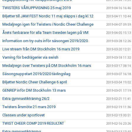
TWISTERS VÅRUPPVISNING 25 maj 2019
2019-04-16 16:46
Biljetter till JAM FEST Nordic 11 maj släpps i dag kl.12
2019-04-11 10:44
Medaljregn igen för Twisters i Nordic Cheer Challenge
2019-04-07 09:59
Årets fanbärare för alla Team Sweden lagen på VM
2019-04-05 15:13
Information om try outs inför säsongen 2019/2020
2019-03-28 12:26
Live stream från DM Stockholm 16 mars 2019
2019-03-20 12:51
Varning för bedrägerier via swish
2019-03-18 11:32
Medaljregn över Twisters på DM Stockholm 16 mars
2019-03-17 08:14
Säsongsuppstart 2019/2020 tävlingslag
2019-03-07 16:18
Biljetter Nordic Cheer Challenge 6 april
2019-03-04 19:02
GENREP inför DM Stockholm 13 mars
2019-03-01 17:19
Extra gymnastikträning 26/2
2019-02-21 11:41
Twisters årsmöte 21 mars 2019
2019-02-19 11:36
Classes under sportlovet
2019-02-19 00:51
TWIST CHEER COMP 2019 RESULTAT
2019-02-16 23:26
Extra gymnastikträning
2019-02-13 13:40