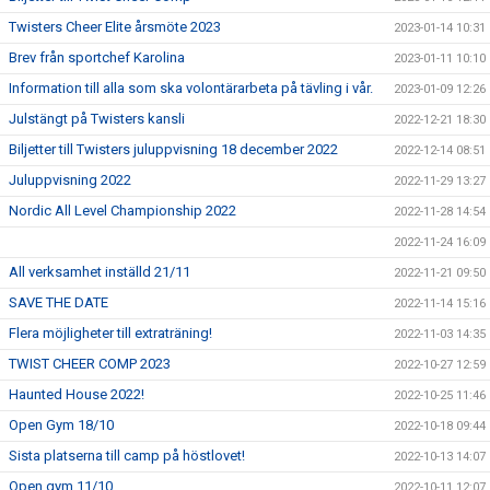
Twisters Cheer Elite årsmöte 2023
2023-01-14 10:31
Brev från sportchef Karolina
2023-01-11 10:10
Information till alla som ska volontärarbeta på tävling i vår.
2023-01-09 12:26
Julstängt på Twisters kansli
2022-12-21 18:30
Biljetter till Twisters juluppvisning 18 december 2022
2022-12-14 08:51
Juluppvisning 2022
2022-11-29 13:27
Nordic All Level Championship 2022
2022-11-28 14:54
2022-11-24 16:09
All verksamhet inställd 21/11
2022-11-21 09:50
SAVE THE DATE
2022-11-14 15:16
Flera möjligheter till extraträning!
2022-11-03 14:35
TWIST CHEER COMP 2023
2022-10-27 12:59
Haunted House 2022!
2022-10-25 11:46
Open Gym 18/10
2022-10-18 09:44
Sista platserna till camp på höstlovet!
2022-10-13 14:07
Open gym 11/10
2022-10-11 12:07