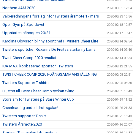
Northern JAM 2020
2020-03-01 17:54
Valberedningens förslag inför Twisters årsmöte 17 mars
2020-02-23 15:56
Open Gym på Sportlovet
2020-02-18 12:57
Uppstarten säsongen 20/21
2020-02-17 19:47
Karolina Olovsson blir ny sportchef i Twisters Cheer Elite
2020-02-14 09:54
Twisters sportchef Roxanna De Freitas startar ny karriär
2020-02-14 09:40
Twist Cheer Comp 2020 resultat
2020-02-14 09:34
ICA MAXI köpbaserad sponsor i Twisters
2020-02-12 21:55
TWIST CHEER COMP 2020 POÄNGSAMMANSTÄLLNING
2020-02-08 22:51
Twisters Supporter T-shirts
2020-02-05 08:30
Biljetter till Twist Cheer Comp tyckartävling
2020-02-01 18:43
Storslam för Twisters på Stars Winter Cup
2020-01-29 11:52
Cheerleading under Idrottsgalan!
2020-01-26 21:33
Twisters supporter T-shirt
2020-01-21 15:43
Twisters Årsmöte 2020
2020-01-16 20:07
Stadium Teamsales information
2020-01-16 14:33