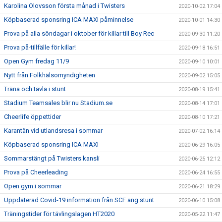
Karolina Olovsson första månad i Twisters
2020-10-02 17:04
Köpbaserad sponsring ICA MAXI påminnelse
2020-10-01 14:30
Prova på alla söndagar i oktober för killar till Boy Rec
2020-09-30 11:20
Prova på-tillfälle för killar!
2020-09-18 16:51
Open Gym fredag 11/9
2020-09-10 10:01
Nytt från Folkhälsomyndigheten
2020-09-02 15:05
Träna och tävla i stunt
2020-08-19 15:41
Stadium Teamsales blir nu Stadium.se
2020-08-14 17:01
Cheerlife öppettider
2020-08-10 17:21
Karantän vid utlandsresa i sommar
2020-07-02 16:14
Köpbaserad sponsring ICA MAXI
2020-06-29 16:05
Sommarstängt på Twisters kansli
2020-06-25 12:12
Prova på Cheerleading
2020-06-24 16:55
Open gym i sommar
2020-06-21 18:29
Uppdaterad Covid-19 information från SCF ang stunt
2020-06-10 15:08
Träningstider för tävlingslagen HT2020
2020-05-22 11:47