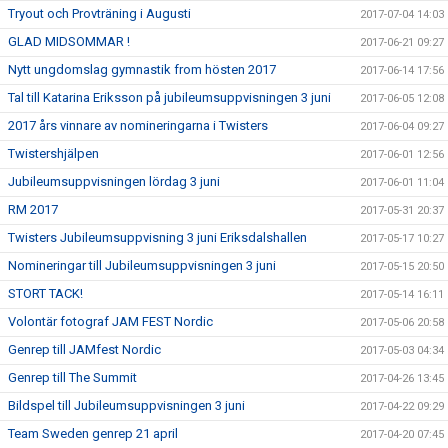
Tryout och Provträning i Augusti
2017-07-04 14:03
GLAD MIDSOMMAR !
2017-06-21 09:27
Nytt ungdomslag gymnastik from hösten 2017
2017-06-14 17:56
Tal till Katarina Eriksson på jubileumsuppvisningen 3 juni
2017-06-05 12:08
2017 års vinnare av nomineringarna i Twisters
2017-06-04 09:27
Twistershjälpen
2017-06-01 12:56
Jubileumsuppvisningen lördag 3 juni
2017-06-01 11:04
RM 2017
2017-05-31 20:37
Twisters Jubileumsuppvisning 3 juni Eriksdalshallen
2017-05-17 10:27
Nomineringar till Jubileumsuppvisningen 3 juni
2017-05-15 20:50
STORT TACK!
2017-05-14 16:11
Volontär fotograf JAM FEST Nordic
2017-05-06 20:58
Genrep till JAMfest Nordic
2017-05-03 04:34
Genrep till The Summit
2017-04-26 13:45
Bildspel till Jubileumsuppvisningen 3 juni
2017-04-22 09:29
Team Sweden genrep 21 april
2017-04-20 07:45