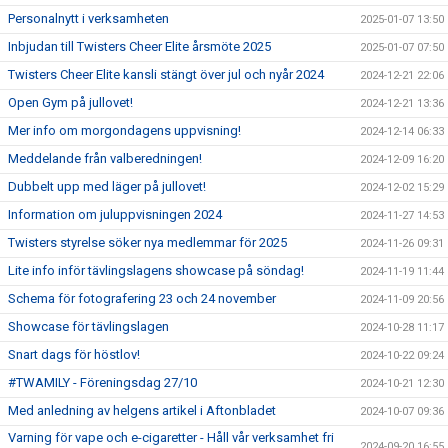
Personalnytt i verksamheten
2025-01-07 13:50
Inbjudan till Twisters Cheer Elite årsmöte 2025
2025-01-07 07:50
Twisters Cheer Elite kansli stängt över jul och nyår 2024
2024-12-21 22:06
Open Gym på jullovet!
2024-12-21 13:36
Mer info om morgondagens uppvisning!
2024-12-14 06:33
Meddelande från valberedningen!
2024-12-09 16:20
Dubbelt upp med läger på jullovet!
2024-12-02 15:29
Information om juluppvisningen 2024
2024-11-27 14:53
Twisters styrelse söker nya medlemmar för 2025
2024-11-26 09:31
Lite info inför tävlingslagens showcase på söndag!
2024-11-19 11:44
Schema för fotografering 23 och 24 november
2024-11-09 20:56
Showcase för tävlingslagen
2024-10-28 11:17
Snart dags för höstlov!
2024-10-22 09:24
#TWAMILY - Föreningsdag 27/10
2024-10-21 12:30
Med anledning av helgens artikel i Aftonbladet
2024-10-07 09:36
Varning för vape och e-cigaretter - Håll vår verksamhet fri
2024-09-20 16:55