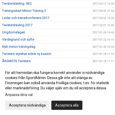
Twisterstävling 18/2
2017-02-17 14:50
Träningsstart Minior Träning 3
2017-02-05 21:54
Ledar och tränarkonferens 2017
2017-02-02 10:24
Twisterstävling 2017
2017-02-01 16:45
Ungdomslagen
2017-01-24 14:40
Värdegrund och syfte
2017-01-22 16:15
Nytt minior träningslag
2017-01-20 10:53
Twisters styrelse söker ny kassör
2017-01-18 11:15
ÅRSMÖTE Twisters
2017-01-18 11:11
Ledarutbildning SISU 11 februari
2017-01-12 07:58
För att hemsidan ska fungera korrekt använder vi nödvändiga
Träna med landslaget - nu på fredag!
2017-01-05 13:36
cookies från SportAdmin. Dessa går inte att stänga av.
Twisters Kalender 2017
Föreningen kan också använda frivilliga cookies, t.ex. för statistik
2016-12-14 17:23
eller marknadsföring. Du väljer själv om du vill acceptera dessa.
PROVA PÅ .....
2016-12-13 08:59
Anpassa dina val
Tack SISU!
2016-12-08 15:40
Hjälpledarutbildning
2016-12-08 14:37
Acceptera nödvändiga
Acceptera alla
SAVE THE DATES !
2016-12-08 11:48