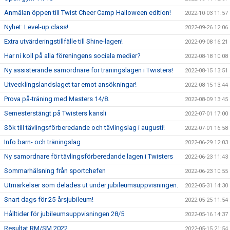
Anmälan öppen till Twist Cheer Camp Halloween edition!
2022-10-03 11:57
Nyhet: Level-up class!
2022-09-26 12:06
Extra utvärderingstillfälle till Shine-lagen!
2022-09-08 16:21
Har ni koll på alla föreningens sociala medier?
2022-08-18 10:08
Ny assisterande samordnare för träningslagen i Twisters!
2022-08-15 13:51
Utvecklingslandslaget tar emot ansökningar!
2022-08-15 13:44
Prova på-träning med Masters 14/8.
2022-08-09 13:45
Semesterstängt på Twisters kansli
2022-07-01 17:00
Sök till tävlingsförberedande och tävlingslag i augusti!
2022-07-01 16:58
Info barn- och träningslag
2022-06-29 12:03
Ny samordnare för tävlingsförberedande lagen i Twisters
2022-06-23 11:43
Sommarhälsning från sportchefen
2022-06-23 10:55
Utmärkelser som delades ut under jubileumsuppvisningen.
2022-05-31 14:30
Snart dags för 25-årsjubileum!
2022-05-25 11:54
Hålltider för jubileumsuppvisningen 28/5
2022-05-16 14:37
Resultat RM/SM 2022
2022-05-15 21:54