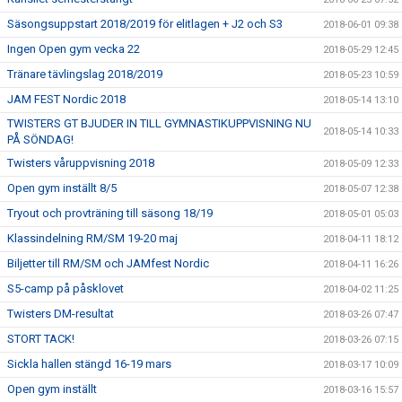
Säsongsuppstart 2018/2019 för elitlagen + J2 och S3
2018-06-01 09:38
Ingen Open gym vecka 22
2018-05-29 12:45
Tränare tävlingslag 2018/2019
2018-05-23 10:59
JAM FEST Nordic 2018
2018-05-14 13:10
TWISTERS GT BJUDER IN TILL GYMNASTIKUPPVISNING NU
2018-05-14 10:33
PÅ SÖNDAG!
Twisters våruppvisning 2018
2018-05-09 12:33
Open gym inställt 8/5
2018-05-07 12:38
Tryout och provträning till säsong 18/19
2018-05-01 05:03
Klassindelning RM/SM 19-20 maj
2018-04-11 18:12
Biljetter till RM/SM och JAMfest Nordic
2018-04-11 16:26
S5-camp på påsklovet
2018-04-02 11:25
Twisters DM-resultat
2018-03-26 07:47
STORT TACK!
2018-03-26 07:15
Sickla hallen stängd 16-19 mars
2018-03-17 10:09
Open gym inställt
2018-03-16 15:57