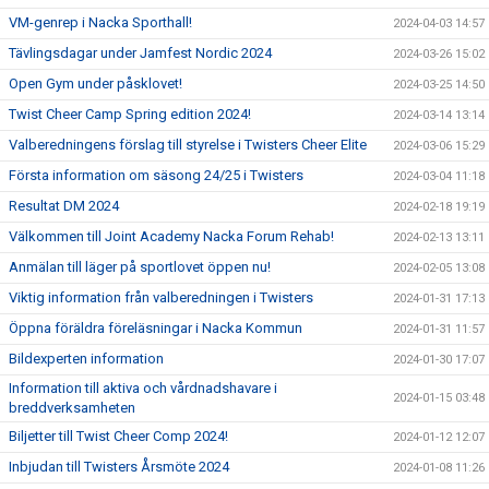
VM-genrep i Nacka Sporthall!
2024-04-03 14:57
Tävlingsdagar under Jamfest Nordic 2024
2024-03-26 15:02
Open Gym under påsklovet!
2024-03-25 14:50
Twist Cheer Camp Spring edition 2024!
2024-03-14 13:14
Valberedningens förslag till styrelse i Twisters Cheer Elite
2024-03-06 15:29
Första information om säsong 24/25 i Twisters
2024-03-04 11:18
Resultat DM 2024
2024-02-18 19:19
Välkommen till Joint Academy Nacka Forum Rehab!
2024-02-13 13:11
Anmälan till läger på sportlovet öppen nu!
2024-02-05 13:08
Viktig information från valberedningen i Twisters
2024-01-31 17:13
Öppna föräldra föreläsningar i Nacka Kommun
2024-01-31 11:57
Bildexperten information
2024-01-30 17:07
Information till aktiva och vårdnadshavare i
2024-01-15 03:48
breddverksamheten
Biljetter till Twist Cheer Comp 2024!
2024-01-12 12:07
Inbjudan till Twisters Årsmöte 2024
2024-01-08 11:26