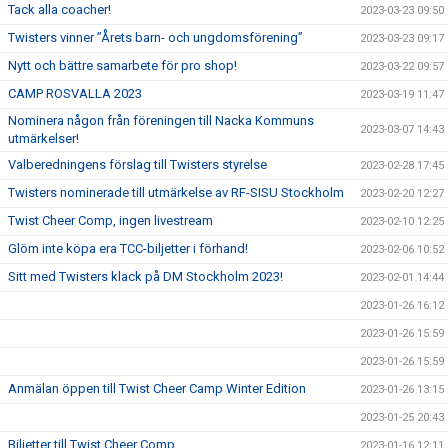
Tack alla coacher!
2023-03-23 09:50
Twisters vinner ”Årets barn- och ungdomsförening”
2023-03-23 09:17
Nytt och bättre samarbete för pro shop!
2023-03-22 09:57
CAMP ROSVALLA 2023
2023-03-19 11:47
Nominera någon från föreningen till Nacka Kommuns
2023-03-07 14:43
utmärkelser!
Valberedningens förslag till Twisters styrelse
2023-02-28 17:45
Twisters nominerade till utmärkelse av RF-SISU Stockholm
2023-02-20 12:27
Twist Cheer Comp, ingen livestream
2023-02-10 12:25
Glöm inte köpa era TCC-biljetter i förhand!
2023-02-06 10:52
Sitt med Twisters klack på DM Stockholm 2023!
2023-02-01 14:44
2023-01-26 16:12
2023-01-26 15:59
2023-01-26 15:59
Anmälan öppen till Twist Cheer Camp Winter Edition
2023-01-26 13:15
2023-01-25 20:43
Biljetter till Twist Cheer Comp
2023-01-16 12:11