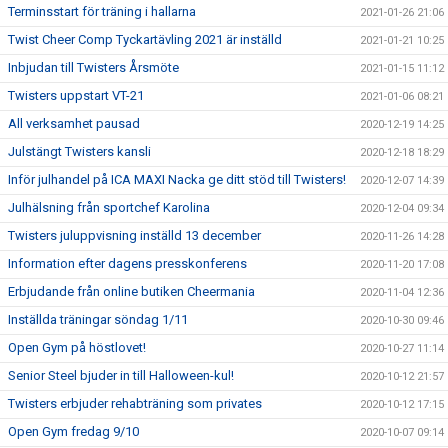
Terminsstart för träning i hallarna
2021-01-26 21:06
Twist Cheer Comp Tyckartävling 2021 är inställd
2021-01-21 10:25
Inbjudan till Twisters Årsmöte
2021-01-15 11:12
Twisters uppstart VT-21
2021-01-06 08:21
All verksamhet pausad
2020-12-19 14:25
Julstängt Twisters kansli
2020-12-18 18:29
Inför julhandel på ICA MAXI Nacka ge ditt stöd till Twisters!
2020-12-07 14:39
Julhälsning från sportchef Karolina
2020-12-04 09:34
Twisters juluppvisning inställd 13 december
2020-11-26 14:28
Information efter dagens presskonferens
2020-11-20 17:08
Erbjudande från online butiken Cheermania
2020-11-04 12:36
Inställda träningar söndag 1/11
2020-10-30 09:46
Open Gym på höstlovet!
2020-10-27 11:14
Senior Steel bjuder in till Halloween-kul!
2020-10-12 21:57
Twisters erbjuder rehabträning som privates
2020-10-12 17:15
Open Gym fredag 9/10
2020-10-07 09:14