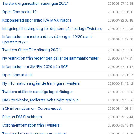
Twisters organisation säsongen 20/21
2020-05-07 10:28
Open Gym vecka 19
2020-05-01 11:20
Köpbaserad sponsring ICA MAXI Nacka
2020-04-22 08:48
Intagning till tävlingslag för dig som går i ett lag i Twisters
2020-04-17 12:05
Information om resterande av säsongen 19/20 samt
2020-04-15 12:30
uppstart 20/21
Twisters Cheer Elite säsong 20/21
2020-04-07 15:20
Ny restriktion från regeringen gällande sammankomster
2020-03-27 17:31
Information om SM/RM 2020 från SCF
2020-03-27 11:47
Open Gym inställt
2020-03-23 11:57
Ny information angående träningar i Twisters
2020-03-21 12:12
Twisters ställer in samtliga lags träningar
2020-03-12 13:25
DM Stockholm, Mellersta och Södra ställs in
2020-03-12 10:56
SCF information om Coronaviruset
2020-03-11 08:21
Biljetter DM Stockholm
2020-03-09 12:44
Corona-information från Twisters
2020-03-05 18:49
Twisters information om coronavirus
2020-03-01 18:16