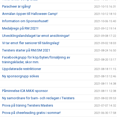
Paracheer är igång!
2021-10-15 16:31
Anmälan öppen till Halloween Camp!
2021-10-12 18:10
Information om Sponsorhuset!
2021-10-06 15:40
Medaljregn på RM 2021!
2021-09-12 19:14
Utvecklingslandslaget tar emot ansökningar!
2021-09-08 17:22
Vi tar emot fler seniorer till tävlingslag!
2021-09-02 18:03
Twisters starter på RM/SM 2021
2021-08-24 16:50
Facebookgrupp för köp/byten/försäljning av
2021-08-20 13:17
träningskläder, skor mm.
Uppdaterade restriktioner
2021-08-18 11:15
Ny sponsorgrupp sökes
2021-08-13 12:46
2021-08-11 14:38
Påminnelse ICA MAXI sponsor
2021-08-11 12:38
Ny samordnare för barn- och reclagen i Twisters
2021-08-02 09:53
Prova på träning Twisters Masters
2021-07-07 14:32
Prova på cheerleading gratis i sommar!
2021-06-30 17:58