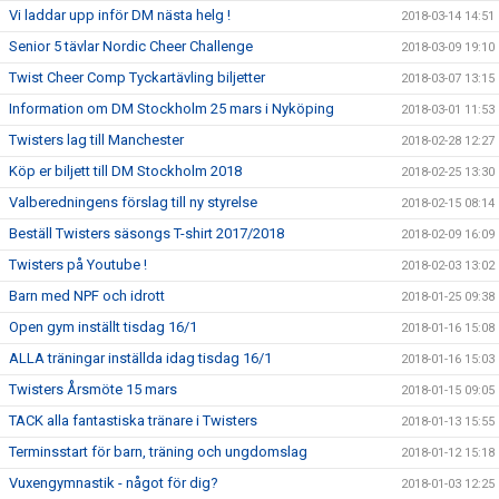
Vi laddar upp inför DM nästa helg !
2018-03-14 14:51
Senior 5 tävlar Nordic Cheer Challenge
2018-03-09 19:10
Twist Cheer Comp Tyckartävling biljetter
2018-03-07 13:15
Information om DM Stockholm 25 mars i Nyköping
2018-03-01 11:53
Twisters lag till Manchester
2018-02-28 12:27
Köp er biljett till DM Stockholm 2018
2018-02-25 13:30
Valberedningens förslag till ny styrelse
2018-02-15 08:14
Beställ Twisters säsongs T-shirt 2017/2018
2018-02-09 16:09
Twisters på Youtube !
2018-02-03 13:02
Barn med NPF och idrott
2018-01-25 09:38
Open gym inställt tisdag 16/1
2018-01-16 15:08
ALLA träningar inställda idag tisdag 16/1
2018-01-16 15:03
Twisters Årsmöte 15 mars
2018-01-15 09:05
TACK alla fantastiska tränare i Twisters
2018-01-13 15:55
Terminsstart för barn, träning och ungdomslag
2018-01-12 15:18
Vuxengymnastik - något för dig?
2018-01-03 12:25