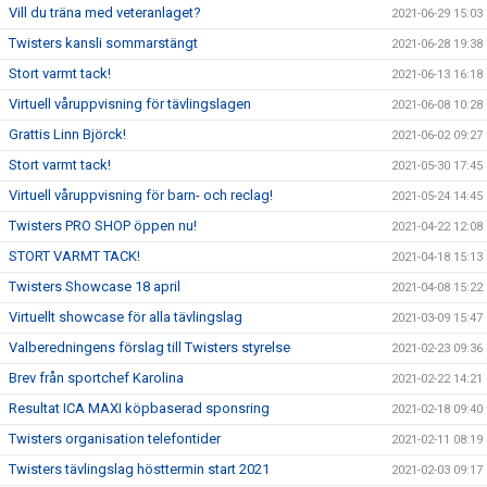
Vill du träna med veteranlaget?
2021-06-29 15:03
Twisters kansli sommarstängt
2021-06-28 19:38
Stort varmt tack!
2021-06-13 16:18
Virtuell våruppvisning för tävlingslagen
2021-06-08 10:28
Grattis Linn Björck!
2021-06-02 09:27
Stort varmt tack!
2021-05-30 17:45
Virtuell våruppvisning för barn- och reclag!
2021-05-24 14:45
Twisters PRO SHOP öppen nu!
2021-04-22 12:08
STORT VARMT TACK!
2021-04-18 15:13
Twisters Showcase 18 april
2021-04-08 15:22
Virtuellt showcase för alla tävlingslag
2021-03-09 15:47
Valberedningens förslag till Twisters styrelse
2021-02-23 09:36
Brev från sportchef Karolina
2021-02-22 14:21
Resultat ICA MAXI köpbaserad sponsring
2021-02-18 09:40
Twisters organisation telefontider
2021-02-11 08:19
Twisters tävlingslag hösttermin start 2021
2021-02-03 09:17