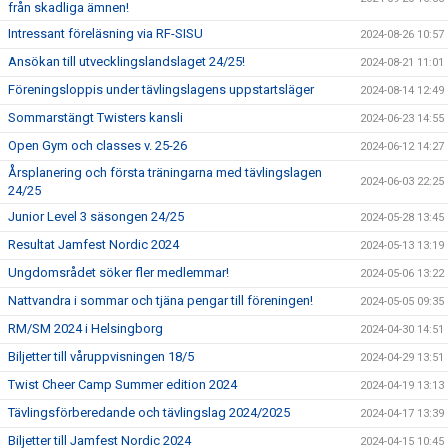
från skadliga ämnen!
Intressant föreläsning via RF-SISU
2024-08-26 10:57
Ansökan till utvecklingslandslaget 24/25!
2024-08-21 11:01
Föreningsloppis under tävlingslagens uppstartsläger
2024-08-14 12:49
Sommarstängt Twisters kansli
2024-06-23 14:55
Open Gym och classes v. 25-26
2024-06-12 14:27
Årsplanering och första träningarna med tävlingslagen
2024-06-03 22:25
24/25
Junior Level 3 säsongen 24/25
2024-05-28 13:45
Resultat Jamfest Nordic 2024
2024-05-13 13:19
Ungdomsrådet söker fler medlemmar!
2024-05-06 13:22
Nattvandra i sommar och tjäna pengar till föreningen!
2024-05-05 09:35
RM/SM 2024 i Helsingborg
2024-04-30 14:51
Biljetter till våruppvisningen 18/5
2024-04-29 13:51
Twist Cheer Camp Summer edition 2024
2024-04-19 13:13
Tävlingsförberedande och tävlingslag 2024/2025
2024-04-17 13:39
Biljetter till Jamfest Nordic 2024
2024-04-15 10:45