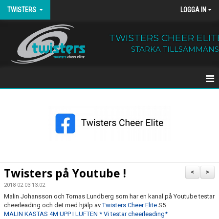
TWISTERS
LOGGA IN
TWISTERS CHEER ELIT
STARKA TILLSAMMANS
HEM
NYHETER
OM TWISTERS
BÖRJA HOS OSS
Twisters på Youtube !
<
>
KALENDER
2018-02-03 13:02
Malin Johansson och Tomas Lundberg som har en kanal på Youtube testar
cheerleading och det med hjälp av
Twisters Cheer Elite
S5.
KONTAKT
MALIN KASTAS 4M UPP I LUFTEN * Vi testar cheerleading*