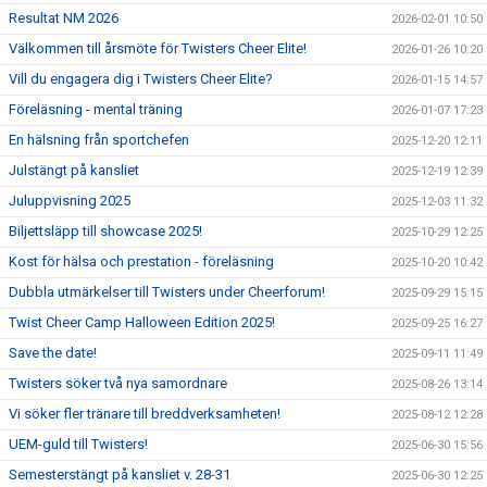
Resultat NM 2026
2026-02-01 10:50
Välkommen till årsmöte för Twisters Cheer Elite!
2026-01-26 10:20
Vill du engagera dig i Twisters Cheer Elite?
2026-01-15 14:57
Föreläsning - mental träning
2026-01-07 17:23
En hälsning från sportchefen
2025-12-20 12:11
Julstängt på kansliet
2025-12-19 12:39
Juluppvisning 2025
2025-12-03 11:32
Biljettsläpp till showcase 2025!
2025-10-29 12:25
Kost för hälsa och prestation - föreläsning
2025-10-20 10:42
Dubbla utmärkelser till Twisters under Cheerforum!
2025-09-29 15:15
Twist Cheer Camp Halloween Edition 2025!
2025-09-25 16:27
Save the date!
2025-09-11 11:49
Twisters söker två nya samordnare
2025-08-26 13:14
Vi söker fler tränare till breddverksamheten!
2025-08-12 12:28
UEM-guld till Twisters!
2025-06-30 15:56
Semesterstängt på kansliet v. 28-31
2025-06-30 12:25