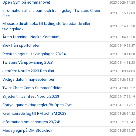
Open Gym på sommarlovet
2023-06-26 14:25
Information till alla barn och träningslag i Twisters Cheer
2023-06-15 12:03
Elite
Missade du att söka till tävlingsförberedande eller
2023-06-14 13:50
tävlingslag?
Årets förening i Nacka Kommun!
2023-06-04 13:50
Brev från sportchefen
2023-05-19 15:37
Provträningar till tävlingslagen 23/24
2023-05-18 11:30
Twisters Våruppvisning 2023
2023-05-14 11:23
Jamfest Nordic 2023 Resultat
2023-05-09 14:03
Viktiga datum maj-september
2023-04-26 13:21
Twist Cheer Camp Summer Edition
2023-04-20 13:52
Biljetter till Jamfest Nordic 2023!
2023-04-17 16:19
Förtydligande kring regler för Open Gym
2023-04-11 12:57
Kvalificerade lag till RM och SM 2023!
2023-03-28 14:32
Information om säsongen 23/24!
2023-03-27 13:47
Medaljregn på DM Stockholm
2023-03-25 19:27