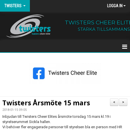
TWISTERS
LOGGA IN
TWISTERS CHEER ELIT
STARKA TILLSAMMANS
HEM
NYHETER
OM TWISTERS
BÖRJA HOS OSS
Twisters Årsmöte 15 mars
<
>
KALENDER
2018-01-15 09:05
Inbjudan till Twisters Cheer Elites årsmöte torsdag 15 mars kl.19 i
styrelserummet Sickla hallen.
KONTAKT
Vi behöver fler engagerade personer till styrelsen bla en person med HR