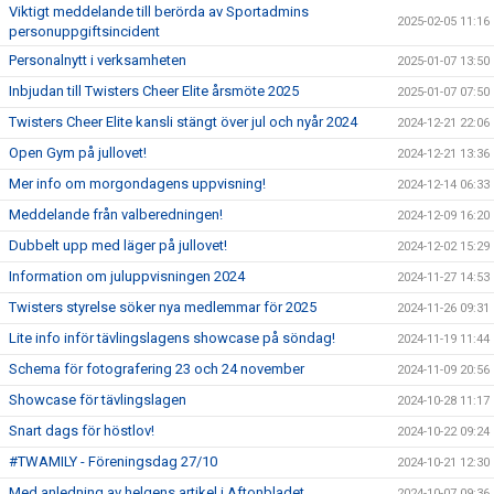
Viktigt meddelande till berörda av Sportadmins
2025-02-05 11:16
personuppgiftsincident
Personalnytt i verksamheten
2025-01-07 13:50
Inbjudan till Twisters Cheer Elite årsmöte 2025
2025-01-07 07:50
Twisters Cheer Elite kansli stängt över jul och nyår 2024
2024-12-21 22:06
Open Gym på jullovet!
2024-12-21 13:36
Mer info om morgondagens uppvisning!
2024-12-14 06:33
Meddelande från valberedningen!
2024-12-09 16:20
Dubbelt upp med läger på jullovet!
2024-12-02 15:29
Information om juluppvisningen 2024
2024-11-27 14:53
Twisters styrelse söker nya medlemmar för 2025
2024-11-26 09:31
Lite info inför tävlingslagens showcase på söndag!
2024-11-19 11:44
Schema för fotografering 23 och 24 november
2024-11-09 20:56
Showcase för tävlingslagen
2024-10-28 11:17
Snart dags för höstlov!
2024-10-22 09:24
#TWAMILY - Föreningsdag 27/10
2024-10-21 12:30
Med anledning av helgens artikel i Aftonbladet
2024-10-07 09:36