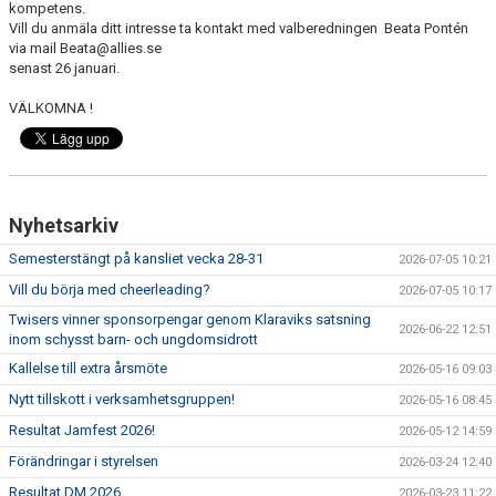
kompetens.
EXTRATRÄNING
Vill du anmäla ditt intresse ta kontakt med valberedningen Beata Pontén
via mail Beata@allies.se
senast 26 januari.
KLÄDER & MERCH
VÄLKOMNA !
TWIST CHEER COMP
Nyhetsarkiv
Semesterstängt på kansliet vecka 28-31
2026-07-05 10:21
Vill du börja med cheerleading?
2026-07-05 10:17
Twisers vinner sponsorpengar genom Klaraviks satsning
2026-06-22 12:51
inom schysst barn- och ungdomsidrott
Kallelse till extra årsmöte
2026-05-16 09:03
Nytt tillskott i verksamhetsgruppen!
2026-05-16 08:45
Resultat Jamfest 2026!
2026-05-12 14:59
Förändringar i styrelsen
2026-03-24 12:40
Resultat DM 2026
2026-03-23 11:22