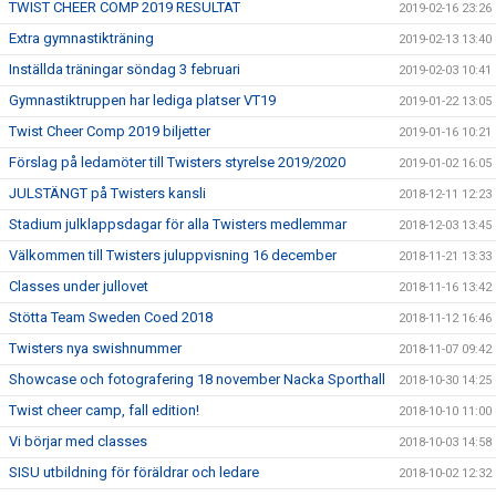
TWIST CHEER COMP 2019 RESULTAT
2019-02-16 23:26
Extra gymnastikträning
2019-02-13 13:40
Inställda träningar söndag 3 februari
2019-02-03 10:41
Gymnastiktruppen har lediga platser VT19
2019-01-22 13:05
Twist Cheer Comp 2019 biljetter
2019-01-16 10:21
Förslag på ledamöter till Twisters styrelse 2019/2020
2019-01-02 16:05
JULSTÄNGT på Twisters kansli
2018-12-11 12:23
Stadium julklappsdagar för alla Twisters medlemmar
2018-12-03 13:45
Välkommen till Twisters juluppvisning 16 december
2018-11-21 13:33
Classes under jullovet
2018-11-16 13:42
Stötta Team Sweden Coed 2018
2018-11-12 16:46
Twisters nya swishnummer
2018-11-07 09:42
Showcase och fotografering 18 november Nacka Sporthall
2018-10-30 14:25
Twist cheer camp, fall edition!
2018-10-10 11:00
Vi börjar med classes
2018-10-03 14:58
SISU utbildning för föräldrar och ledare
2018-10-02 12:32