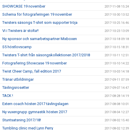
SHOWCASE 19 november
2017-11-08 15:24
Schema för fotograferingen 19 november
2017-10-30 13:52
Twisters säsongs T-shirt som supporter tröja
2017-10-25 16:46
Vi i Twisters är stolta!!
2017-10-23 13:09
Ny sponsor och samarbetspartner Mixboxen
2017-10-18 09:18
S5 höstlovscamp
2017-10-15 18:31
Twisters T-shirt från säsongskollektionen 2017/2018
2017-10-11 12:51
Fotografering Showcase 19 november
2017-10-10 14:22
Twist Cheer Camp, fall edition 2017
2017-10-03 14:18
Tränar utbildningar
2017-09-11 07:59
Tävlingsrosetter
2017-09-07 14:47
TACK !
2017-08-28 14:19
Extern coach hösten 2017 tävlingslagen
2017-08-08 10:01
Ny vuxengrupp gymnastik hösten 2017
2017-08-04 12:27
Stuntsatsning 2017/18!
2017-08-02 15:40
Tumbling clinic med Lynn Perry
2017-08-02 12:39