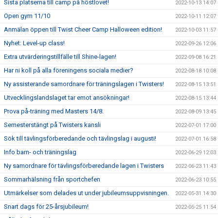
Sista platserna till camp på höstlovet!
2022-10-13 14:07
Open gym 11/10
2022-10-11 12:07
Anmälan öppen till Twist Cheer Camp Halloween edition!
2022-10-03 11:57
Nyhet: Level-up class!
2022-09-26 12:06
Extra utvärderingstillfälle till Shine-lagen!
2022-09-08 16:21
Har ni koll på alla föreningens sociala medier?
2022-08-18 10:08
Ny assisterande samordnare för träningslagen i Twisters!
2022-08-15 13:51
Utvecklingslandslaget tar emot ansökningar!
2022-08-15 13:44
Prova på-träning med Masters 14/8.
2022-08-09 13:45
Semesterstängt på Twisters kansli
2022-07-01 17:00
Sök till tävlingsförberedande och tävlingslag i augusti!
2022-07-01 16:58
Info barn- och träningslag
2022-06-29 12:03
Ny samordnare för tävlingsförberedande lagen i Twisters
2022-06-23 11:43
Sommarhälsning från sportchefen
2022-06-23 10:55
Utmärkelser som delades ut under jubileumsuppvisningen.
2022-05-31 14:30
Snart dags för 25-årsjubileum!
2022-05-25 11:54