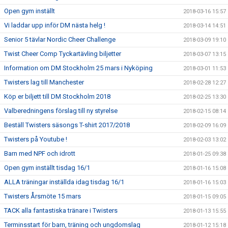
Open gym inställt
2018-03-16 15:57
Vi laddar upp inför DM nästa helg !
2018-03-14 14:51
Senior 5 tävlar Nordic Cheer Challenge
2018-03-09 19:10
Twist Cheer Comp Tyckartävling biljetter
2018-03-07 13:15
Information om DM Stockholm 25 mars i Nyköping
2018-03-01 11:53
Twisters lag till Manchester
2018-02-28 12:27
Köp er biljett till DM Stockholm 2018
2018-02-25 13:30
Valberedningens förslag till ny styrelse
2018-02-15 08:14
Beställ Twisters säsongs T-shirt 2017/2018
2018-02-09 16:09
Twisters på Youtube !
2018-02-03 13:02
Barn med NPF och idrott
2018-01-25 09:38
Open gym inställt tisdag 16/1
2018-01-16 15:08
ALLA träningar inställda idag tisdag 16/1
2018-01-16 15:03
Twisters Årsmöte 15 mars
2018-01-15 09:05
TACK alla fantastiska tränare i Twisters
2018-01-13 15:55
Terminsstart för barn, träning och ungdomslag
2018-01-12 15:18