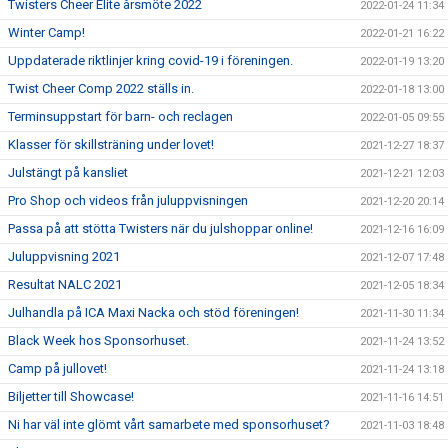
Twisters Cheer Elite årsmöte 2022
2022-01-24 11:34
Winter Camp!
2022-01-21 16:22
Uppdaterade riktlinjer kring covid-19 i föreningen.
2022-01-19 13:20
Twist Cheer Comp 2022 ställs in.
2022-01-18 13:00
Terminsuppstart för barn- och reclagen
2022-01-05 09:55
Klasser för skillsträning under lovet!
2021-12-27 18:37
Julstängt på kansliet
2021-12-21 12:03
Pro Shop och videos från juluppvisningen
2021-12-20 20:14
Passa på att stötta Twisters när du julshoppar online!
2021-12-16 16:09
Juluppvisning 2021
2021-12-07 17:48
Resultat NALC 2021
2021-12-05 18:34
Julhandla på ICA Maxi Nacka och stöd föreningen!
2021-11-30 11:34
Black Week hos Sponsorhuset.
2021-11-24 13:52
Camp på jullovet!
2021-11-24 13:18
Biljetter till Showcase!
2021-11-16 14:51
Ni har väl inte glömt vårt samarbete med sponsorhuset?
2021-11-03 18:48