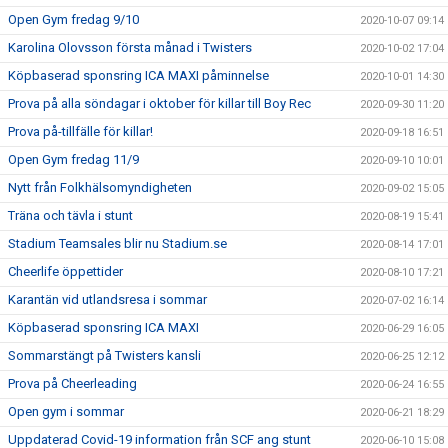
Open Gym fredag 9/10
2020-10-07 09:14
Karolina Olovsson första månad i Twisters
2020-10-02 17:04
Köpbaserad sponsring ICA MAXI påminnelse
2020-10-01 14:30
Prova på alla söndagar i oktober för killar till Boy Rec
2020-09-30 11:20
Prova på-tillfälle för killar!
2020-09-18 16:51
Open Gym fredag 11/9
2020-09-10 10:01
Nytt från Folkhälsomyndigheten
2020-09-02 15:05
Träna och tävla i stunt
2020-08-19 15:41
Stadium Teamsales blir nu Stadium.se
2020-08-14 17:01
Cheerlife öppettider
2020-08-10 17:21
Karantän vid utlandsresa i sommar
2020-07-02 16:14
Köpbaserad sponsring ICA MAXI
2020-06-29 16:05
Sommarstängt på Twisters kansli
2020-06-25 12:12
Prova på Cheerleading
2020-06-24 16:55
Open gym i sommar
2020-06-21 18:29
Uppdaterad Covid-19 information från SCF ang stunt
2020-06-10 15:08