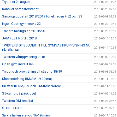
Tryout nr 2 i augusti
2018-07-23 14:07
Kansliet semesterstängt
2018-06-25 07:52
Säsongsuppstart 2018/2019 för elitlagen + J2 och S3
2018-06-01 09:38
Ingen Open gym vecka 22
2018-05-29 12:45
Tränare tävlingslag 2018/2019
2018-05-23 10:59
JAM FEST Nordic 2018
2018-05-14 13:10
TWISTERS GT BJUDER IN TILL GYMNASTIKUPPVISNING NU
2018-05-14 10:33
PÅ SÖNDAG!
Twisters våruppvisning 2018
2018-05-09 12:33
Open gym inställt 8/5
2018-05-07 12:38
Tryout och provträning till säsong 18/19
2018-05-01 05:03
Klassindelning RM/SM 19-20 maj
2018-04-11 18:12
Biljetter till RM/SM och JAMfest Nordic
2018-04-11 16:26
S5-camp på påsklovet
2018-04-02 11:25
Twisters DM-resultat
2018-03-26 07:47
STORT TACK!
2018-03-26 07:15
Sickla hallen stängd 16-19 mars
2018-03-17 10:09