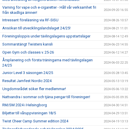
Varning för vape och e-cigaretter - Håll vår verksamhet fri
2024-09-20 16:55
från skadliga ämnen!
Intressant föreläsning via RF-SISU
2024-08-26 10:57
Ansökan till utvecklingslandslaget 24/25!
2024-08-21 11:01
Föreningsloppis under tävlingslagens uppstartsläger
2024-08-14 12:49
Sommarstängt Twisters kansli
2024-06-23 14:55
Open Gym och classes v. 25-26
2024-06-12 14:27
Årsplanering och första träningarna med tävlingslagen
2024-06-03 22:25
24/25
Junior Level 3 säsongen 24/25
2024-05-28 13:45
Resultat Jamfest Nordic 2024
2024-05-13 13:19
Ungdomsrådet söker fler medlemmar!
2024-05-06 13:22
Nattvandra i sommar och tjäna pengar till föreningen!
2024-05-05 09:35
RM/SM 2024 i Helsingborg
2024-04-30 14:51
Biljetter till våruppvisningen 18/5
2024-04-29 13:51
Twist Cheer Camp Summer edition 2024
2024-04-19 13:13