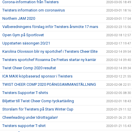
Corona-information från Twisters
2020-03-05 18:49
Twisters information om coronavirus
2020-03-01 18:16
Northern JAM 2020
2020-03-01 17:54
Valberedningens förslag inför Twisters årsmöte 17 mars
2020-02-23 15:56
Open Gym på Sportlovet
2020-02-18 12:57
Uppstarten säsongen 20/21
2020-02-17 19:47
Karolina Olovsson blir ny sportchef i Twisters Cheer Elite
2020-02-14 09:54
Twisters sportchef Roxanna De Freitas startar ny karriär
2020-02-14 09:40
Twist Cheer Comp 2020 resultat
2020-02-14 09:34
ICA MAXI köpbaserad sponsor i Twisters
2020-02-12 21:55
TWIST CHEER COMP 2020 POÄNGSAMMANSTÄLLNING
2020-02-08 22:51
Twisters Supporter T-shirts
2020-02-05 08:30
Biljetter till Twist Cheer Comp tyckartävling
2020-02-01 18:43
Storslam för Twisters på Stars Winter Cup
2020-01-29 11:52
Cheerleading under Idrottsgalan!
2020-01-26 21:33
Twisters supporter T-shirt
2020-01-21 15:43