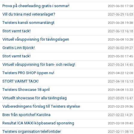
Prova på cheerleading gratis i sommar!
2021-06-30 17:58
Vill du träna med veteranlaget?
2021-06-29 15:03
Twisters kansli sommarstängt
2021-06-28 19:38
Stort varmt tack!
2021-06-13 16:18
Virtuell våruppvisning för tävlingslagen
2021-06-08 10:28
Grattis Linn Björck!
2021-06-02 09:27
Stort varmt tack!
2021-05-30 17:45
Virtuell våruppvisning för barn- och reclag!
2021-05-24 14:45
Twisters PRO SHOP öppen nu!
2021-04-22 12:08
STORT VARMT TACK!
2021-04-18 15:13
Twisters Showcase 18 april
2021-04-08 15:22
Virtuellt showcase för alla tävlingslag
2021-03-09 15:47
Valberedningens förslag till Twisters styrelse
2021-02-23 09:36
Brev från sportchef Karolina
2021-02-22 14:21
Resultat ICA MAXI köpbaserad sponsring
2021-02-18 09:40
Twisters organisation telefontider
2021-02-11 08:19