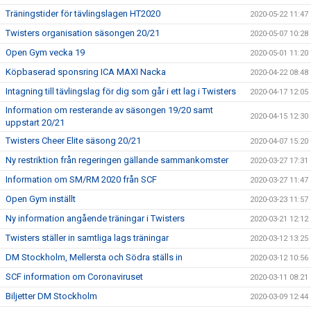
Träningstider för tävlingslagen HT2020
2020-05-22 11:47
Twisters organisation säsongen 20/21
2020-05-07 10:28
Open Gym vecka 19
2020-05-01 11:20
Köpbaserad sponsring ICA MAXI Nacka
2020-04-22 08:48
Intagning till tävlingslag för dig som går i ett lag i Twisters
2020-04-17 12:05
Information om resterande av säsongen 19/20 samt
2020-04-15 12:30
uppstart 20/21
Twisters Cheer Elite säsong 20/21
2020-04-07 15:20
Ny restriktion från regeringen gällande sammankomster
2020-03-27 17:31
Information om SM/RM 2020 från SCF
2020-03-27 11:47
Open Gym inställt
2020-03-23 11:57
Ny information angående träningar i Twisters
2020-03-21 12:12
Twisters ställer in samtliga lags träningar
2020-03-12 13:25
DM Stockholm, Mellersta och Södra ställs in
2020-03-12 10:56
SCF information om Coronaviruset
2020-03-11 08:21
Biljetter DM Stockholm
2020-03-09 12:44