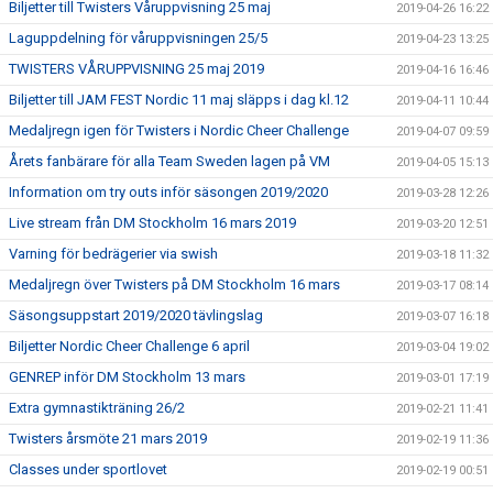
Biljetter till Twisters Våruppvisning 25 maj
2019-04-26 16:22
Laguppdelning för våruppvisningen 25/5
2019-04-23 13:25
TWISTERS VÅRUPPVISNING 25 maj 2019
2019-04-16 16:46
Biljetter till JAM FEST Nordic 11 maj släpps i dag kl.12
2019-04-11 10:44
Medaljregn igen för Twisters i Nordic Cheer Challenge
2019-04-07 09:59
Årets fanbärare för alla Team Sweden lagen på VM
2019-04-05 15:13
Information om try outs inför säsongen 2019/2020
2019-03-28 12:26
Live stream från DM Stockholm 16 mars 2019
2019-03-20 12:51
Varning för bedrägerier via swish
2019-03-18 11:32
Medaljregn över Twisters på DM Stockholm 16 mars
2019-03-17 08:14
Säsongsuppstart 2019/2020 tävlingslag
2019-03-07 16:18
Biljetter Nordic Cheer Challenge 6 april
2019-03-04 19:02
GENREP inför DM Stockholm 13 mars
2019-03-01 17:19
Extra gymnastikträning 26/2
2019-02-21 11:41
Twisters årsmöte 21 mars 2019
2019-02-19 11:36
Classes under sportlovet
2019-02-19 00:51