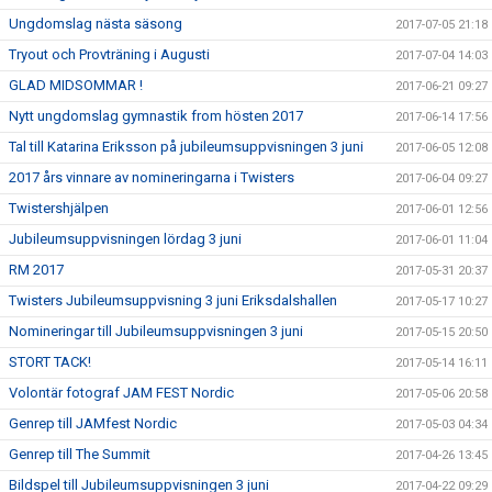
Ungdomslag nästa säsong
2017-07-05 21:18
Tryout och Provträning i Augusti
2017-07-04 14:03
GLAD MIDSOMMAR !
2017-06-21 09:27
Nytt ungdomslag gymnastik from hösten 2017
2017-06-14 17:56
Tal till Katarina Eriksson på jubileumsuppvisningen 3 juni
2017-06-05 12:08
2017 års vinnare av nomineringarna i Twisters
2017-06-04 09:27
Twistershjälpen
2017-06-01 12:56
Jubileumsuppvisningen lördag 3 juni
2017-06-01 11:04
RM 2017
2017-05-31 20:37
Twisters Jubileumsuppvisning 3 juni Eriksdalshallen
2017-05-17 10:27
Nomineringar till Jubileumsuppvisningen 3 juni
2017-05-15 20:50
STORT TACK!
2017-05-14 16:11
Volontär fotograf JAM FEST Nordic
2017-05-06 20:58
Genrep till JAMfest Nordic
2017-05-03 04:34
Genrep till The Summit
2017-04-26 13:45
Bildspel till Jubileumsuppvisningen 3 juni
2017-04-22 09:29