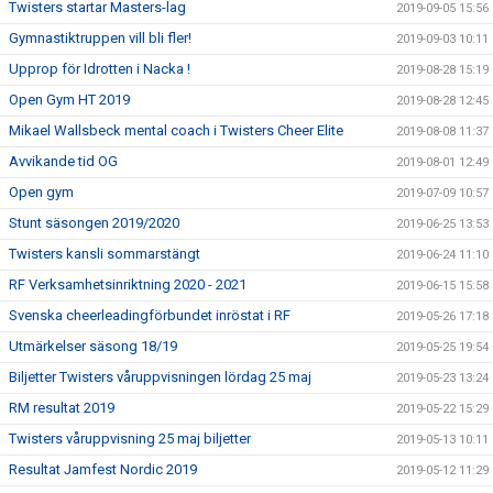
Twisters startar Masters-lag
2019-09-05 15:56
Gymnastiktruppen vill bli fler!
2019-09-03 10:11
Upprop för Idrotten i Nacka !
2019-08-28 15:19
Open Gym HT 2019
2019-08-28 12:45
Mikael Wallsbeck mental coach i Twisters Cheer Elite
2019-08-08 11:37
Avvikande tid OG
2019-08-01 12:49
Open gym
2019-07-09 10:57
Stunt säsongen 2019/2020
2019-06-25 13:53
Twisters kansli sommarstängt
2019-06-24 11:10
RF Verksamhetsinriktning 2020 - 2021
2019-06-15 15:58
Svenska cheerleadingförbundet inröstat i RF
2019-05-26 17:18
Utmärkelser säsong 18/19
2019-05-25 19:54
Biljetter Twisters våruppvisningen lördag 25 maj
2019-05-23 13:24
RM resultat 2019
2019-05-22 15:29
Twisters våruppvisning 25 maj biljetter
2019-05-13 10:11
Resultat Jamfest Nordic 2019
2019-05-12 11:29