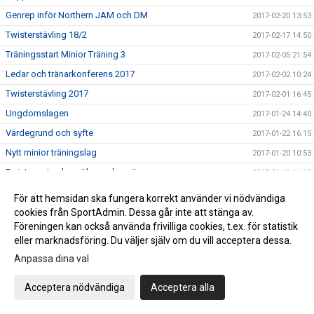
Genrep inför Northern JAM och DM
2017-02-20 13:53
Twisterstävling 18/2
2017-02-17 14:50
Träningsstart Minior Träning 3
2017-02-05 21:54
Ledar och tränarkonferens 2017
2017-02-02 10:24
Twisterstävling 2017
2017-02-01 16:45
Ungdomslagen
2017-01-24 14:40
Värdegrund och syfte
2017-01-22 16:15
Nytt minior träningslag
2017-01-20 10:53
Twisters styrelse söker ny kassör
2017-01-18 11:15
ÅRSMÖTE Twisters
2017-01-18 11:11
För att hemsidan ska fungera korrekt använder vi nödvändiga
Ledarutbildning SISU 11 februari
cookies från SportAdmin. Dessa går inte att stänga av.
2017-01-12 07:58
Föreningen kan också använda frivilliga cookies, t.ex. för statistik
Träna med landslaget - nu på fredag!
2017-01-05 13:36
eller marknadsföring. Du väljer själv om du vill acceptera dessa.
Twisters Kalender 2017
2016-12-14 17:23
Anpassa dina val
PROVA PÅ .....
2016-12-13 08:59
Acceptera nödvändiga
Acceptera alla
Tack SISU!
2016-12-08 15:40
Hjälpledarutbildning
2016-12-08 14:37