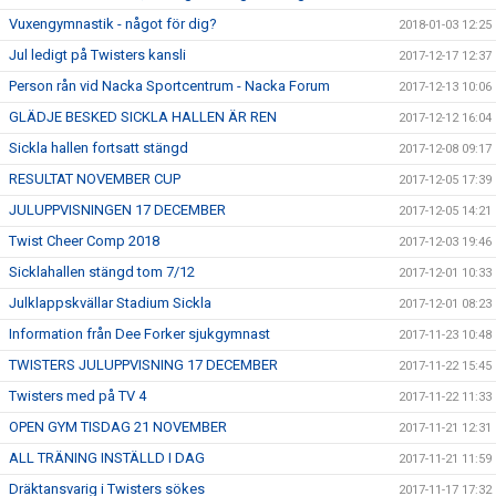
Vuxengymnastik - något för dig?
2018-01-03 12:25
Jul ledigt på Twisters kansli
2017-12-17 12:37
Person rån vid Nacka Sportcentrum - Nacka Forum
2017-12-13 10:06
GLÄDJE BESKED SICKLA HALLEN ÄR REN
2017-12-12 16:04
Sickla hallen fortsatt stängd
2017-12-08 09:17
RESULTAT NOVEMBER CUP
2017-12-05 17:39
JULUPPVISNINGEN 17 DECEMBER
2017-12-05 14:21
Twist Cheer Comp 2018
2017-12-03 19:46
Sicklahallen stängd tom 7/12
2017-12-01 10:33
Julklappskvällar Stadium Sickla
2017-12-01 08:23
Information från Dee Forker sjukgymnast
2017-11-23 10:48
TWISTERS JULUPPVISNING 17 DECEMBER
2017-11-22 15:45
Twisters med på TV 4
2017-11-22 11:33
OPEN GYM TISDAG 21 NOVEMBER
2017-11-21 12:31
ALL TRÄNING INSTÄLLD I DAG
2017-11-21 11:59
Dräktansvarig i Twisters sökes
2017-11-17 17:32