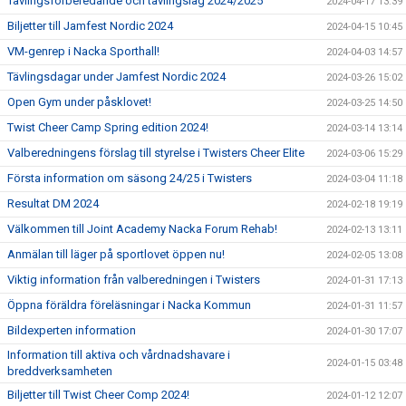
Tävlingsförberedande och tävlingslag 2024/2025
2024-04-17 13:39
Biljetter till Jamfest Nordic 2024
2024-04-15 10:45
VM-genrep i Nacka Sporthall!
2024-04-03 14:57
Tävlingsdagar under Jamfest Nordic 2024
2024-03-26 15:02
Open Gym under påsklovet!
2024-03-25 14:50
Twist Cheer Camp Spring edition 2024!
2024-03-14 13:14
Valberedningens förslag till styrelse i Twisters Cheer Elite
2024-03-06 15:29
Första information om säsong 24/25 i Twisters
2024-03-04 11:18
Resultat DM 2024
2024-02-18 19:19
Välkommen till Joint Academy Nacka Forum Rehab!
2024-02-13 13:11
Anmälan till läger på sportlovet öppen nu!
2024-02-05 13:08
Viktig information från valberedningen i Twisters
2024-01-31 17:13
Öppna föräldra föreläsningar i Nacka Kommun
2024-01-31 11:57
Bildexperten information
2024-01-30 17:07
Information till aktiva och vårdnadshavare i
2024-01-15 03:48
breddverksamheten
Biljetter till Twist Cheer Comp 2024!
2024-01-12 12:07