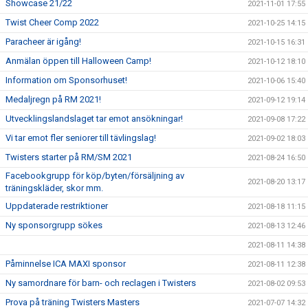
Showcase 21/22
2021-11-01 17:55
Twist Cheer Comp 2022
2021-10-25 14:15
Paracheer är igång!
2021-10-15 16:31
Anmälan öppen till Halloween Camp!
2021-10-12 18:10
Information om Sponsorhuset!
2021-10-06 15:40
Medaljregn på RM 2021!
2021-09-12 19:14
Utvecklingslandslaget tar emot ansökningar!
2021-09-08 17:22
Vi tar emot fler seniorer till tävlingslag!
2021-09-02 18:03
Twisters starter på RM/SM 2021
2021-08-24 16:50
Facebookgrupp för köp/byten/försäljning av
2021-08-20 13:17
träningskläder, skor mm.
Uppdaterade restriktioner
2021-08-18 11:15
Ny sponsorgrupp sökes
2021-08-13 12:46
2021-08-11 14:38
Påminnelse ICA MAXI sponsor
2021-08-11 12:38
Ny samordnare för barn- och reclagen i Twisters
2021-08-02 09:53
Prova på träning Twisters Masters
2021-07-07 14:32