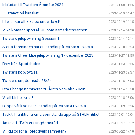
Inbjudan till Twisters Årsmöte 2024
2024-01-08 11:26
Julstängt på kansliet
2023-12-19 14:47
Lite länkar att kika på under lovet!
2023-12-19 14:15
Vi välkomnar SportAll UF som samarbetspartner!
2023-12-14 14:20
Twisters juluppvisning Session 1
2023-12-14 10:14
Stötta föreningen när du handlar på Ica Maxi i Nacka!
2023-12-10 09:53
Twisters Cheer Elite juluppvisning 17 december 2023
2023-11-27 11:55
Brev från Sportchefen
2023-11-23 16:26
Twisters köp/byt/sälj
2023-11-23 09:37
Twisters ungdomsråd 23/24
2023-11-15 13:03
Rita Changa nominerad till Årets Nackabo 2023!
2023-11-14 10:58
Vi vill bli fler killar!
2023-10-18 16:06
Blippa vår kod när ni handlar på Ica Maxi i Nacka!
2023-10-09 18:26
Tack till funktionärerna som ställde upp på STHLM Bike!
2023-10-01 19:04
Ansök till Twisters ungdomsråd!
2023-09-27 16:12
Vill du coacha i breddverksamheten?
2023-08-22 17:10