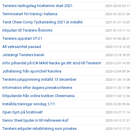
Twisters tävlingslag hösttermin start 2021
2021-02-03 09:17
Terminsstart för träning i hallarna
2021-01-26 21:06
Twist Cheer Comp Tyckartävling 2021 är inställd
2021-01-21 10:25
Inbjudan till Twisters Årsmöte
2021-01-15 11:12
Twisters uppstart VT-21
2021-01-06 08:21
All verksamhet pausad
2020-12-19 14:25
Julstängt Twisters kansli
2020-12-18 18:29
Inför julhandel på ICA MAXI Nacka ge ditt stöd till Twisters!
2020-12-07 14:39
Julhälsning från sportchef Karolina
2020-12-04 09:34
Twisters juluppvisning inställd 13 december
2020-11-26 14:28
Information efter dagens presskonferens
2020-11-20 17:08
Erbjudande från online butiken Cheermania
2020-11-04 12:36
Inställda träningar söndag 1/11
2020-10-30 09:46
Open Gym på höstlovet!
2020-10-27 11:14
Senior Steel bjuder in till Halloween-kul!
2020-10-12 21:57
Twisters erbjuder rehabträning som privates
2020-10-12 17:15