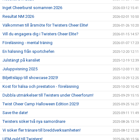
Inget Cheerburst somamren 2026
2026-03-12 15:41
Resultat NM 2026
2026-02-01 10:50
Välkommen till årsmöte för Twisters Cheer Elite!
2026-01-26 10:20
Vill du engagera dig i Twisters Cheer Elite?
2026-01-15 14:57
Föreläsning - mental träning
2026-01-07 17:23
En hälsning från sportchefen
2025-12-20 12:11
Julstängt på kansliet
2025-12-19 12:39
Juluppvisning 2025
2025-12-03 11:32
Biljettsläpp till showcase 2025!
2025-10-29 12:25
Kost för hälsa och prestation - föreläsning
2025-10-20 10:42
Dubbla utmärkelser till Twisters under Cheerforum!
2025-09-29 15:15
Twist Cheer Camp Halloween Edition 2025!
2025-09-25 16:27
Save the date!
2025-09-11 11:49
Twisters söker två nya samordnare
2025-08-26 13:14
Vi söker fler tränare till breddverksamheten!
2025-08-12 12:28
UEM-guld till Twisters!
2025-06-30 15:56