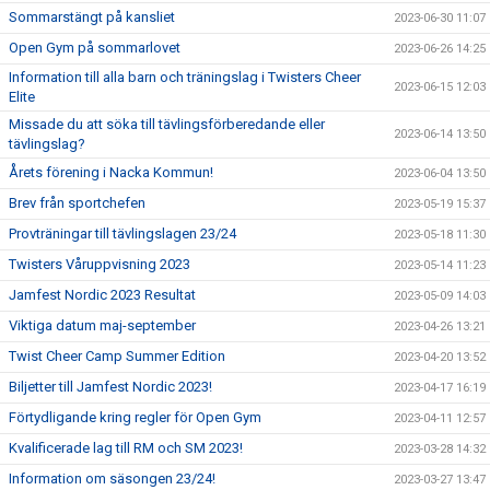
Sommarstängt på kansliet
2023-06-30 11:07
Open Gym på sommarlovet
2023-06-26 14:25
Information till alla barn och träningslag i Twisters Cheer
2023-06-15 12:03
Elite
Missade du att söka till tävlingsförberedande eller
2023-06-14 13:50
tävlingslag?
Årets förening i Nacka Kommun!
2023-06-04 13:50
Brev från sportchefen
2023-05-19 15:37
Provträningar till tävlingslagen 23/24
2023-05-18 11:30
Twisters Våruppvisning 2023
2023-05-14 11:23
Jamfest Nordic 2023 Resultat
2023-05-09 14:03
Viktiga datum maj-september
2023-04-26 13:21
Twist Cheer Camp Summer Edition
2023-04-20 13:52
Biljetter till Jamfest Nordic 2023!
2023-04-17 16:19
Förtydligande kring regler för Open Gym
2023-04-11 12:57
Kvalificerade lag till RM och SM 2023!
2023-03-28 14:32
Information om säsongen 23/24!
2023-03-27 13:47