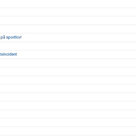
på sportlov!
tsincident