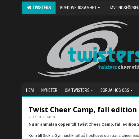
TWISTERS
BREDDVERKSAMHET
TÄVLINGSFÖRBE
HEM
NYHETER
OM TWISTERS
BÖRJA HOS OSS
Twist Cheer Camp, fall edition
2017-10-03 14:18
Nu är anmälan öppen till Twist Cheer Camp, fall edition 
Kom till Sickla Gymnastikhall på höstlovet och träna cheerleadin