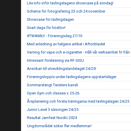
Lite info inför tävlingslagens showcase på söndag!
Schema för fotografering 23 och 24 november
Showcase för tävlingslagen
Snart dags för höstlov!
#TWAMILY - Föreningsdag 27/10
Med anledning av helgens artikel i Aftonbladet
Varning för vape och e-cigaretter - Håll vår verksamhet fri frå
Intressant föreläsning via RF-SISU
Ansökan till utvecklingslandslaget 24/25!
Föreningsloppis under tävlingslagens uppstartsläger
Sommarstängt Twisters kansli
Open Gym och classes v. 25-26
Årsplanering och första träningarna med tävlingslagen 24/25
Junior Level 3 säsongen 24/25
Resultat Jamfest Nordic 2024
Ungdomsrådet söker fler medlemmar!