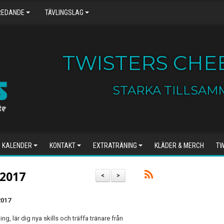
REDANDE
TÄVLINGSLAG
TWISTERS CHEE
STARKA TILLSAM
KALENDER
KONTAKT
EXTRATRÄNING
KLÄDER & MERCH
TW
 2017
<
>
2017
g, lär dig nya skills och träffa tränare från