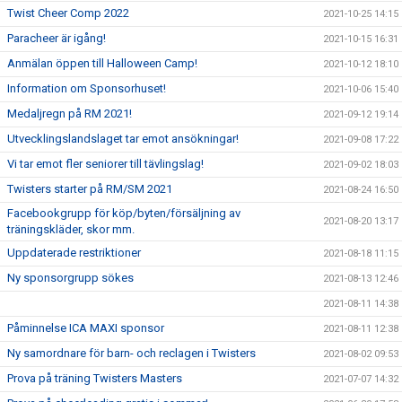
Twist Cheer Comp 2022
2021-10-25 14:15
Paracheer är igång!
2021-10-15 16:31
Anmälan öppen till Halloween Camp!
2021-10-12 18:10
Information om Sponsorhuset!
2021-10-06 15:40
Medaljregn på RM 2021!
2021-09-12 19:14
Utvecklingslandslaget tar emot ansökningar!
2021-09-08 17:22
Vi tar emot fler seniorer till tävlingslag!
2021-09-02 18:03
Twisters starter på RM/SM 2021
2021-08-24 16:50
Facebookgrupp för köp/byten/försäljning av
2021-08-20 13:17
träningskläder, skor mm.
Uppdaterade restriktioner
2021-08-18 11:15
Ny sponsorgrupp sökes
2021-08-13 12:46
2021-08-11 14:38
Påminnelse ICA MAXI sponsor
2021-08-11 12:38
Ny samordnare för barn- och reclagen i Twisters
2021-08-02 09:53
Prova på träning Twisters Masters
2021-07-07 14:32