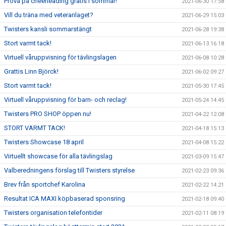
Prova på cheerleading gratis i sommar!
2021-06-30 17:58
Vill du träna med veteranlaget?
2021-06-29 15:03
Twisters kansli sommarstängt
2021-06-28 19:38
Stort varmt tack!
2021-06-13 16:18
Virtuell våruppvisning för tävlingslagen
2021-06-08 10:28
Grattis Linn Björck!
2021-06-02 09:27
Stort varmt tack!
2021-05-30 17:45
Virtuell våruppvisning för barn- och reclag!
2021-05-24 14:45
Twisters PRO SHOP öppen nu!
2021-04-22 12:08
STORT VARMT TACK!
2021-04-18 15:13
Twisters Showcase 18 april
2021-04-08 15:22
Virtuellt showcase för alla tävlingslag
2021-03-09 15:47
Valberedningens förslag till Twisters styrelse
2021-02-23 09:36
Brev från sportchef Karolina
2021-02-22 14:21
Resultat ICA MAXI köpbaserad sponsring
2021-02-18 09:40
Twisters organisation telefontider
2021-02-11 08:19