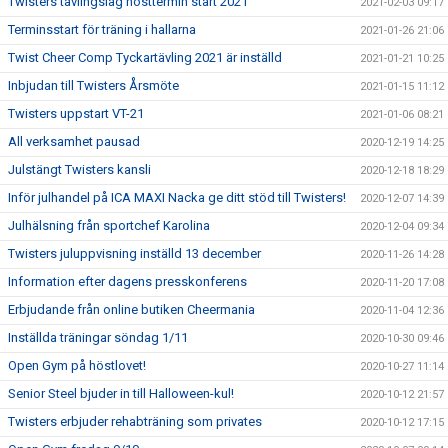
Twisters tävlingslag hösttermin start 2021
2021-02-03 09:17
Terminsstart för träning i hallarna
2021-01-26 21:06
Twist Cheer Comp Tyckartävling 2021 är inställd
2021-01-21 10:25
Inbjudan till Twisters Årsmöte
2021-01-15 11:12
Twisters uppstart VT-21
2021-01-06 08:21
All verksamhet pausad
2020-12-19 14:25
Julstängt Twisters kansli
2020-12-18 18:29
Inför julhandel på ICA MAXI Nacka ge ditt stöd till Twisters!
2020-12-07 14:39
Julhälsning från sportchef Karolina
2020-12-04 09:34
Twisters juluppvisning inställd 13 december
2020-11-26 14:28
Information efter dagens presskonferens
2020-11-20 17:08
Erbjudande från online butiken Cheermania
2020-11-04 12:36
Inställda träningar söndag 1/11
2020-10-30 09:46
Open Gym på höstlovet!
2020-10-27 11:14
Senior Steel bjuder in till Halloween-kul!
2020-10-12 21:57
Twisters erbjuder rehabträning som privates
2020-10-12 17:15