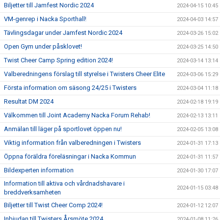
Biljetter till Jamfest Nordic 2024
2024-04-15 10:45
VM-genrep i Nacka Sporthall!
2024-04-03 14:57
Tävlingsdagar under Jamfest Nordic 2024
2024-03-26 15:02
Open Gym under påsklovet!
2024-03-25 14:50
Twist Cheer Camp Spring edition 2024!
2024-03-14 13:14
Valberedningens förslag till styrelse i Twisters Cheer Elite
2024-03-06 15:29
Första information om säsong 24/25 i Twisters
2024-03-04 11:18
Resultat DM 2024
2024-02-18 19:19
Välkommen till Joint Academy Nacka Forum Rehab!
2024-02-13 13:11
Anmälan till läger på sportlovet öppen nu!
2024-02-05 13:08
Viktig information från valberedningen i Twisters
2024-01-31 17:13
Öppna föräldra föreläsningar i Nacka Kommun
2024-01-31 11:57
Bildexperten information
2024-01-30 17:07
Information till aktiva och vårdnadshavare i
2024-01-15 03:48
breddverksamheten
Biljetter till Twist Cheer Comp 2024!
2024-01-12 12:07
Inbjudan till Twisters Årsmöte 2024
2024-01-08 11:26