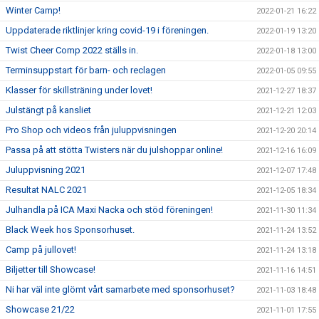
Winter Camp!
2022-01-21 16:22
Uppdaterade riktlinjer kring covid-19 i föreningen.
2022-01-19 13:20
Twist Cheer Comp 2022 ställs in.
2022-01-18 13:00
Terminsuppstart för barn- och reclagen
2022-01-05 09:55
Klasser för skillsträning under lovet!
2021-12-27 18:37
Julstängt på kansliet
2021-12-21 12:03
Pro Shop och videos från juluppvisningen
2021-12-20 20:14
Passa på att stötta Twisters när du julshoppar online!
2021-12-16 16:09
Juluppvisning 2021
2021-12-07 17:48
Resultat NALC 2021
2021-12-05 18:34
Julhandla på ICA Maxi Nacka och stöd föreningen!
2021-11-30 11:34
Black Week hos Sponsorhuset.
2021-11-24 13:52
Camp på jullovet!
2021-11-24 13:18
Biljetter till Showcase!
2021-11-16 14:51
Ni har väl inte glömt vårt samarbete med sponsorhuset?
2021-11-03 18:48
Showcase 21/22
2021-11-01 17:55