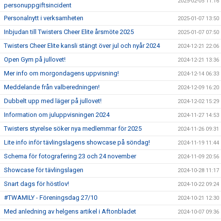
2025-02-05 11:16
personuppgiftsincident
Personalnytt i verksamheten
2025-01-07 13:50
Inbjudan till Twisters Cheer Elite årsmöte 2025
2025-01-07 07:50
Twisters Cheer Elite kansli stängt över jul och nyår 2024
2024-12-21 22:06
Open Gym på jullovet!
2024-12-21 13:36
Mer info om morgondagens uppvisning!
2024-12-14 06:33
Meddelande från valberedningen!
2024-12-09 16:20
Dubbelt upp med läger på jullovet!
2024-12-02 15:29
Information om juluppvisningen 2024
2024-11-27 14:53
Twisters styrelse söker nya medlemmar för 2025
2024-11-26 09:31
Lite info inför tävlingslagens showcase på söndag!
2024-11-19 11:44
Schema för fotografering 23 och 24 november
2024-11-09 20:56
Showcase för tävlingslagen
2024-10-28 11:17
Snart dags för höstlov!
2024-10-22 09:24
#TWAMILY - Föreningsdag 27/10
2024-10-21 12:30
Med anledning av helgens artikel i Aftonbladet
2024-10-07 09:36