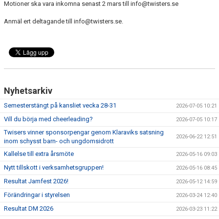
Motioner ska vara inkomna senast 2 mars till info@twisters.se
EXTRATRÄNING
Anmäl ert deltagande till info@twisters.se.
KLÄDER & MERCH
TWIST CHEER COMP
Nyhetsarkiv
Semesterstängt på kansliet vecka 28-31
2026-07-05 10:21
Vill du börja med cheerleading?
2026-07-05 10:17
Twisers vinner sponsorpengar genom Klaraviks satsning
2026-06-22 12:51
inom schysst barn- och ungdomsidrott
Kallelse till extra årsmöte
2026-05-16 09:03
Nytt tillskott i verksamhetsgruppen!
2026-05-16 08:45
Resultat Jamfest 2026!
2026-05-12 14:59
Förändringar i styrelsen
2026-03-24 12:40
Resultat DM 2026
2026-03-23 11:22