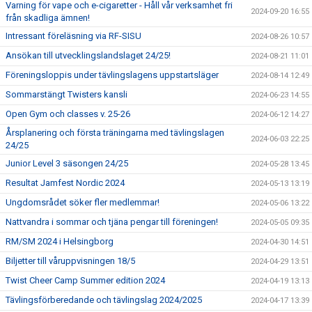
Varning för vape och e-cigaretter - Håll vår verksamhet fri
2024-09-20 16:55
från skadliga ämnen!
Intressant föreläsning via RF-SISU
2024-08-26 10:57
Ansökan till utvecklingslandslaget 24/25!
2024-08-21 11:01
Föreningsloppis under tävlingslagens uppstartsläger
2024-08-14 12:49
Sommarstängt Twisters kansli
2024-06-23 14:55
Open Gym och classes v. 25-26
2024-06-12 14:27
Årsplanering och första träningarna med tävlingslagen
2024-06-03 22:25
24/25
Junior Level 3 säsongen 24/25
2024-05-28 13:45
Resultat Jamfest Nordic 2024
2024-05-13 13:19
Ungdomsrådet söker fler medlemmar!
2024-05-06 13:22
Nattvandra i sommar och tjäna pengar till föreningen!
2024-05-05 09:35
RM/SM 2024 i Helsingborg
2024-04-30 14:51
Biljetter till våruppvisningen 18/5
2024-04-29 13:51
Twist Cheer Camp Summer edition 2024
2024-04-19 13:13
Tävlingsförberedande och tävlingslag 2024/2025
2024-04-17 13:39