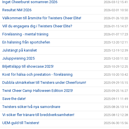
Inget Cheerburst somamren 2026
2026-03-12 15:41
Resultat NM 2026
2026-02-01 10:50
Välkommen till årsmöte för Twisters Cheer Elite!
2026-01-26 10:20
Vill du engagera dig i Twisters Cheer Elite?
2026-01-15 14:57
Föreläsning - mental träning
2026-01-07 17:23
En hälsning från sportchefen
2025-12-20 12:11
Julstängt på kansliet
2025-12-19 12:39
Juluppvisning 2025
2025-12-03 11:32
Biljettsläpp till showcase 2025!
2025-10-29 12:25
Kost för hälsa och prestation - föreläsning
2025-10-20 10:42
Dubbla utmärkelser till Twisters under Cheerforum!
2025-09-29 15:15
Twist Cheer Camp Halloween Edition 2025!
2025-09-25 16:27
Save the date!
2025-09-11 11:49
Twisters söker två nya samordnare
2025-08-26 13:14
Vi söker fler tränare till breddverksamheten!
2025-08-12 12:28
UEM-guld till Twisters!
2025-06-30 15:56