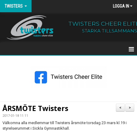
TWISTERS
LOGGA IN
TWISTERS CHEER ELIT
STARKA TILLSAMMANS
HEM
NYHETER
OM TWISTERS
BÖRJA HOS OSS
ÅRSMÖTE Twisters
<
>
KALENDER
2017-01-18 11:11
Välkomna alla medlemmar till Twisters årsmöte torsdag 23 mars kl.19 i
styrelserummet i Sickla Gymnastikhall.
KONTAKT