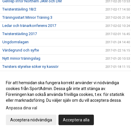
Genrep inför Northern JAM och DM
2017-02-20 13:53
Twisterstävling 18/2
2017-02-17 14:50
Träningsstart Minior Träning 3
2017-02-05 21:54
Ledar och tränarkonferens 2017
2017-02-02 10:24
Twisterstävling 2017
2017-02-01 16:45
Ungdomslagen
2017-01-24 14:40
Värdegrund och syfte
2017-01-22 16:15
Nytt minior träningslag
2017-01-20 10:53
Twisters styrelse söker ny kassör
2017-01-18 11:15
ÅRSMÖTE Twisters
2017-01-18 11:11
För att hemsidan ska fungera korrekt använder vi nödvändiga
Ledarutbildning SISU 11 februari
2017-01-12 07:58
cookies från SportAdmin. Dessa går inte att stänga av.
Träna med landslaget - nu på fredag!
2017-01-05 13:36
Föreningen kan också använda frivilliga cookies, t.ex. för statistik
Twisters Kalender 2017
2016-12-14 17:23
eller marknadsföring. Du väljer själv om du vill acceptera dessa.
PROVA PÅ .....
Anpassa dina val
2016-12-13 08:59
Tack SISU!
2016-12-08 15:40
Acceptera nödvändiga
Acceptera alla
Hjälpledarutbildning
2016-12-08 14:37