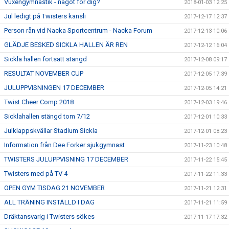
Vuxengymnastik - något för dig?
2018-01-03 12:25
Jul ledigt på Twisters kansli
2017-12-17 12:37
Person rån vid Nacka Sportcentrum - Nacka Forum
2017-12-13 10:06
GLÄDJE BESKED SICKLA HALLEN ÄR REN
2017-12-12 16:04
Sickla hallen fortsatt stängd
2017-12-08 09:17
RESULTAT NOVEMBER CUP
2017-12-05 17:39
JULUPPVISNINGEN 17 DECEMBER
2017-12-05 14:21
Twist Cheer Comp 2018
2017-12-03 19:46
Sicklahallen stängd tom 7/12
2017-12-01 10:33
Julklappskvällar Stadium Sickla
2017-12-01 08:23
Information från Dee Forker sjukgymnast
2017-11-23 10:48
TWISTERS JULUPPVISNING 17 DECEMBER
2017-11-22 15:45
Twisters med på TV 4
2017-11-22 11:33
OPEN GYM TISDAG 21 NOVEMBER
2017-11-21 12:31
ALL TRÄNING INSTÄLLD I DAG
2017-11-21 11:59
Dräktansvarig i Twisters sökes
2017-11-17 17:32