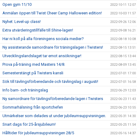
Open gym 11/10
2022-10-11 12:07
Anmälan öppen till Twist Cheer Camp Halloween edition!
2022-10-03 11:57
Nyhet: Level-up class!
2022-09-26 12:06
Extra utvärderingstillfälle till Shine-lagen!
2022-09-08 16:21
Har ni koll på alla föreningens sociala medier?
2022-08-18 10:08
Ny assisterande samordnare för träningslagen i Twisters!
2022-08-15 13:51
Utvecklingslandslaget tar emot ansökningar!
2022-08-15 13:44
Prova på-träning med Masters 14/8.
2022-08-09 13:45
Semesterstängt på Twisters kansli
2022-07-01 17:00
Sök till tävlingsförberedande och tävlingslag i augusti!
2022-07-01 16:58
Info barn- och träningslag
2022-06-29 12:03
Ny samordnare för tävlingsförberedande lagen i Twisters
2022-06-23 11:43
Sommarhälsning från sportchefen
2022-06-23 10:55
Utmärkelser som delades ut under jubileumsuppvisningen.
2022-05-31 14:30
Snart dags för 25-årsjubileum!
2022-05-25 11:54
Hålltider för jubileumsuppvisningen 28/5
2022-05-16 14:37