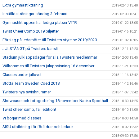
Extra gymnastikträning
2019-02-13 13:40
Inställda träningar söndag 3 februari
2019-02-03 10:41
Gymnastiktruppen har lediga platser VT19
2019-01-22 13:05
Twist Cheer Comp 2019 biljetter
2019-01-16 10:21
Förslag på ledamöter till Twisters styrelse 2019/2020
2019-01-02 16:05
JULSTÄNGT på Twisters kansli
2018-12-11 12:23
Stadium julklappsdagar för alla Twisters medlemmar
2018-12-03 13:45
Välkommen till Twisters juluppvisning 16 december
2018-11-21 13:33
Classes under jullovet
2018-11-16 13:42
Stötta Team Sweden Coed 2018
2018-11-12 16:46
Twisters nya swishnummer
2018-11-07 09:42
Showcase och fotografering 18 november Nacka Sporthall
2018-10-30 14:25
Twist cheer camp, fall edition!
2018-10-10 11:00
Vi börjar med classes
2018-10-03 14:58
SISU utbildning för föräldrar och ledare
2018-10-02 12:32
2018-09-30 17:56