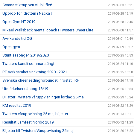
Gymnastiktruppen vill bli fler!
2019-09-03 10:11
Upprop för Idrotten i Nacka !
2019-08-28 15:19
Open Gym HT 2019
2019-08-28 12:45
Mikael Wallsbeck mental coach i Twisters Cheer Elite
2019-08-08 11:37
Avvikande tid OG
2019-08-01 12:49
Open gym
2019-07-09 10:57
Stunt säsongen 2019/2020
2019-06-25 13:53
Twisters kansli sommarstängt
2019-06-24 11:10
RF Verksamhetsinriktning 2020 - 2021
2019-06-15 15:58
Svenska cheerleadingförbundet inröstat i RF
2019-05-26 17:18
Utmärkelser säsong 18/19
2019-05-25 19:54
Biljetter Twisters våruppvisningen lördag 25 maj
2019-05-23 13:24
RM resultat 2019
2019-05-22 15:29
Twisters våruppvisning 25 maj biljetter
2019-05-13 10:11
Resultat Jamfest Nordic 2019
2019-05-12 11:29
Biljetter till Twisters Våruppvisning 25 maj
2019-04-26 16:22