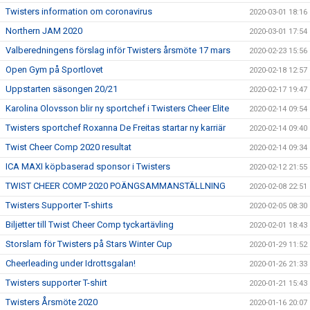
Twisters information om coronavirus
2020-03-01 18:16
Northern JAM 2020
2020-03-01 17:54
Valberedningens förslag inför Twisters årsmöte 17 mars
2020-02-23 15:56
Open Gym på Sportlovet
2020-02-18 12:57
Uppstarten säsongen 20/21
2020-02-17 19:47
Karolina Olovsson blir ny sportchef i Twisters Cheer Elite
2020-02-14 09:54
Twisters sportchef Roxanna De Freitas startar ny karriär
2020-02-14 09:40
Twist Cheer Comp 2020 resultat
2020-02-14 09:34
ICA MAXI köpbaserad sponsor i Twisters
2020-02-12 21:55
TWIST CHEER COMP 2020 POÄNGSAMMANSTÄLLNING
2020-02-08 22:51
Twisters Supporter T-shirts
2020-02-05 08:30
Biljetter till Twist Cheer Comp tyckartävling
2020-02-01 18:43
Storslam för Twisters på Stars Winter Cup
2020-01-29 11:52
Cheerleading under Idrottsgalan!
2020-01-26 21:33
Twisters supporter T-shirt
2020-01-21 15:43
Twisters Årsmöte 2020
2020-01-16 20:07