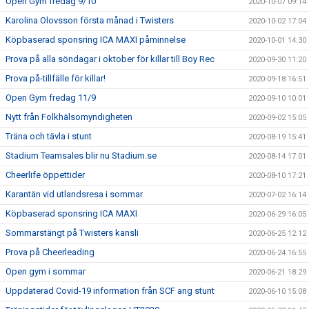
Open Gym fredag 9/10
2020-10-07 09:14
Karolina Olovsson första månad i Twisters
2020-10-02 17:04
Köpbaserad sponsring ICA MAXI påminnelse
2020-10-01 14:30
Prova på alla söndagar i oktober för killar till Boy Rec
2020-09-30 11:20
Prova på-tillfälle för killar!
2020-09-18 16:51
Open Gym fredag 11/9
2020-09-10 10:01
Nytt från Folkhälsomyndigheten
2020-09-02 15:05
Träna och tävla i stunt
2020-08-19 15:41
Stadium Teamsales blir nu Stadium.se
2020-08-14 17:01
Cheerlife öppettider
2020-08-10 17:21
Karantän vid utlandsresa i sommar
2020-07-02 16:14
Köpbaserad sponsring ICA MAXI
2020-06-29 16:05
Sommarstängt på Twisters kansli
2020-06-25 12:12
Prova på Cheerleading
2020-06-24 16:55
Open gym i sommar
2020-06-21 18:29
Uppdaterad Covid-19 information från SCF ang stunt
2020-06-10 15:08