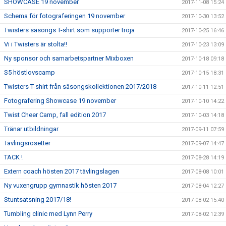
SHOWCASE 19 november
2017-11-08 15:24
Schema för fotograferingen 19 november
2017-10-30 13:52
Twisters säsongs T-shirt som supporter tröja
2017-10-25 16:46
Vi i Twisters är stolta!!
2017-10-23 13:09
Ny sponsor och samarbetspartner Mixboxen
2017-10-18 09:18
S5 höstlovscamp
2017-10-15 18:31
Twisters T-shirt från säsongskollektionen 2017/2018
2017-10-11 12:51
Fotografering Showcase 19 november
2017-10-10 14:22
Twist Cheer Camp, fall edition 2017
2017-10-03 14:18
Tränar utbildningar
2017-09-11 07:59
Tävlingsrosetter
2017-09-07 14:47
TACK !
2017-08-28 14:19
Extern coach hösten 2017 tävlingslagen
2017-08-08 10:01
Ny vuxengrupp gymnastik hösten 2017
2017-08-04 12:27
Stuntsatsning 2017/18!
2017-08-02 15:40
Tumbling clinic med Lynn Perry
2017-08-02 12:39