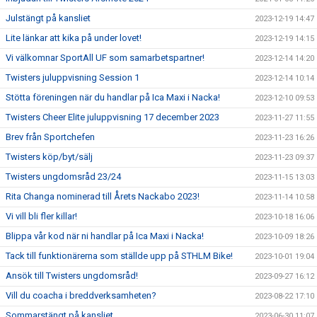
Julstängt på kansliet
2023-12-19 14:47
Lite länkar att kika på under lovet!
2023-12-19 14:15
Vi välkomnar SportAll UF som samarbetspartner!
2023-12-14 14:20
Twisters juluppvisning Session 1
2023-12-14 10:14
Stötta föreningen när du handlar på Ica Maxi i Nacka!
2023-12-10 09:53
Twisters Cheer Elite juluppvisning 17 december 2023
2023-11-27 11:55
Brev från Sportchefen
2023-11-23 16:26
Twisters köp/byt/sälj
2023-11-23 09:37
Twisters ungdomsråd 23/24
2023-11-15 13:03
Rita Changa nominerad till Årets Nackabo 2023!
2023-11-14 10:58
Vi vill bli fler killar!
2023-10-18 16:06
Blippa vår kod när ni handlar på Ica Maxi i Nacka!
2023-10-09 18:26
Tack till funktionärerna som ställde upp på STHLM Bike!
2023-10-01 19:04
Ansök till Twisters ungdomsråd!
2023-09-27 16:12
Vill du coacha i breddverksamheten?
2023-08-22 17:10
Sommarstängt på kansliet
2023-06-30 11:07