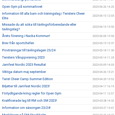
Open Gym på sommarlovet
2023-06-26 14:25
Information till alla barn och träningslag i Twisters Cheer
2023-06-15 12:03
Elite
Missade du att söka till tävlingsförberedande eller
2023-06-14 13:50
tävlingslag?
Årets förening i Nacka Kommun!
2023-06-04 13:50
Brev från sportchefen
2023-05-19 15:37
Provträningar till tävlingslagen 23/24
2023-05-18 11:30
Twisters Våruppvisning 2023
2023-05-14 11:23
Jamfest Nordic 2023 Resultat
2023-05-09 14:03
Viktiga datum maj-september
2023-04-26 13:21
Twist Cheer Camp Summer Edition
2023-04-20 13:52
Biljetter till Jamfest Nordic 2023!
2023-04-17 16:19
Förtydligande kring regler för Open Gym
2023-04-11 12:57
Kvalificerade lag till RM och SM 2023!
2023-03-28 14:32
Information om säsongen 23/24!
2023-03-27 13:47
Medaljregn på DM Stockholm