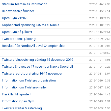
Stadium Teamsales information
2020-01-16 14:33
Bildexperten påminner
2020-01-15 17:14
Open Gym VT2020
2020-01-13 21:22
Köpbaserad sponsring ICA MAXI Nacka
2020-01-10 19:29
Open Gym på jullovet
2019-12-15 21:54
Twisters kansli julstängt
2019-12-09 12:53
Resultat från Nordic All Level Championship
2019-12-08 13:08
2019-11-27 08:50
Twisters juluppvisning söndag 15 december 2019
2019-11-21 11:03
Twisters Showcase 17 november Nacka Sporthall
2019-11-04 10:22
Twisters lagfotografering 16-17 november
2019-10-31 13:07
Information om Twisters organisation
2019-10-30 17:35
Information om Twisters-mailen
2019-10-17 16:00
Fler killar till sporten!
2019-10-16 14:46
Information Open Gym
2019-10-15 12:57
Twisters startar Masters-lag
2019-09-05 15:56