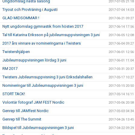
Ungdomslag nästa säsong
2017-07-05 21:18
Tryout och Provträning i Augusti
2017-07-04 14:03
GLAD MIDSOMMAR !
2017-06-21 09:27
Nytt ungdomslag gymnastik from hösten 2017
2017-06-14 17:56
Tal till Katarina Eriksson på jubileumsuppvisningen 3 juni
2017-06-05 12:08
2017 års vinnare av nomineringarna i Twisters
2017-06-04 09:27
Twistershjälpen
2017-06-01 12:56
Jubileumsuppvisningen lördag 3 juni
2017-06-01 11:04
RM 2017
2017-05-31 20:37
Twisters Jubileumsuppvisning 3 juni Eriksdalshallen
2017-05-17 10:27
Nomineringar till Jubileumsuppvisningen 3 juni
2017-05-15 20:50
STORT TACK!
2017-05-14 16:11
Volontär fotograf JAM FEST Nordic
2017-05-06 20:58
Genrep till JAMfest Nordic
2017-05-03 04:34
Genrep till The Summit
2017-04-26 13:45
Bildspel till Jubileumsuppvisningen 3 juni
2017-04-22 09:29