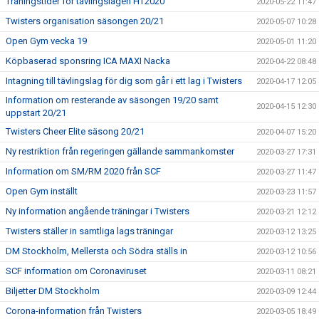
Träningstider för tävlingslagen HT2020
2020-05-22 11:47
Twisters organisation säsongen 20/21
2020-05-07 10:28
Open Gym vecka 19
2020-05-01 11:20
Köpbaserad sponsring ICA MAXI Nacka
2020-04-22 08:48
Intagning till tävlingslag för dig som går i ett lag i Twisters
2020-04-17 12:05
Information om resterande av säsongen 19/20 samt
2020-04-15 12:30
uppstart 20/21
Twisters Cheer Elite säsong 20/21
2020-04-07 15:20
Ny restriktion från regeringen gällande sammankomster
2020-03-27 17:31
Information om SM/RM 2020 från SCF
2020-03-27 11:47
Open Gym inställt
2020-03-23 11:57
Ny information angående träningar i Twisters
2020-03-21 12:12
Twisters ställer in samtliga lags träningar
2020-03-12 13:25
DM Stockholm, Mellersta och Södra ställs in
2020-03-12 10:56
SCF information om Coronaviruset
2020-03-11 08:21
Biljetter DM Stockholm
2020-03-09 12:44
Corona-information från Twisters
2020-03-05 18:49