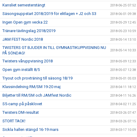
Kansliet semesterstängt
2018-06-25 07:52
Säsongsuppstart 2018/2019 för elitlagen + J2 och S3
2018-06-01 09:38
Ingen Open gym vecka 22
2018-05-29 12:45
Tränare tävlingslag 2018/2019
2018-05-23 10:59
JAM FEST Nordic 2018
2018-05-14 13:10
TWISTERS GT BJUDER IN TILL GYMNASTIKUPPVISNING NU
2018-05-14 10:33
PÅ SÖNDAG!
Twisters våruppvisning 2018
2018-05-09 12:33
Open gym inställt 8/5
2018-05-07 12:38
Tryout och provträning till säsong 18/19
2018-05-01 05:03
Klassindelning RM/SM 19-20 maj
2018-04-11 18:12
Biljetter till RM/SM och JAMfest Nordic
2018-04-11 16:26
S5-camp på påsklovet
2018-04-02 11:25
Twisters DM-resultat
2018-03-26 07:47
STORT TACK!
2018-03-26 07:15
Sickla hallen stängd 16-19 mars
2018-03-17 10:09