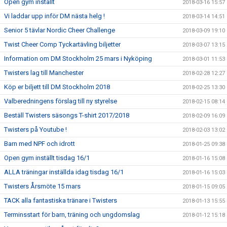
Open gym inställt
2018-03-16 15:57
Vi laddar upp inför DM nästa helg !
2018-03-14 14:51
Senior 5 tävlar Nordic Cheer Challenge
2018-03-09 19:10
Twist Cheer Comp Tyckartävling biljetter
2018-03-07 13:15
Information om DM Stockholm 25 mars i Nyköping
2018-03-01 11:53
Twisters lag till Manchester
2018-02-28 12:27
Köp er biljett till DM Stockholm 2018
2018-02-25 13:30
Valberedningens förslag till ny styrelse
2018-02-15 08:14
Beställ Twisters säsongs T-shirt 2017/2018
2018-02-09 16:09
Twisters på Youtube !
2018-02-03 13:02
Barn med NPF och idrott
2018-01-25 09:38
Open gym inställt tisdag 16/1
2018-01-16 15:08
ALLA träningar inställda idag tisdag 16/1
2018-01-16 15:03
Twisters Årsmöte 15 mars
2018-01-15 09:05
TACK alla fantastiska tränare i Twisters
2018-01-13 15:55
Terminsstart för barn, träning och ungdomslag
2018-01-12 15:18