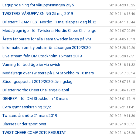
Laguppdelning för våruppvisningen 25/5
2019-04-23 13:25
TWISTERS VÅRUPPVISNING 25 maj 2019
2019-04-16 16:46
Biljetter till JAM FEST Nordic 11 maj släpps i dag kl.12
2019-04-11 10:44
Medaljregn igen för Twisters i Nordic Cheer Challenge
2019-04-07 09:59
Årets fanbärare för alla Team Sweden lagen på VM
2019-04-05 15:13
Information om try outs inför säsongen 2019/2020
2019-03-28 12:26
Live stream från DM Stockholm 16 mars 2019
2019-03-20 12:51
Varning för bedrägerier via swish
2019-03-18 11:32
Medaljregn över Twisters på DM Stockholm 16 mars
2019-03-17 08:14
Säsongsuppstart 2019/2020 tävlingslag
2019-03-07 16:18
Biljetter Nordic Cheer Challenge 6 april
2019-03-04 19:02
GENREP inför DM Stockholm 13 mars
2019-03-01 17:19
Extra gymnastikträning 26/2
2019-02-21 11:41
Twisters årsmöte 21 mars 2019
2019-02-19 11:36
Classes under sportlovet
2019-02-19 00:51
TWIST CHEER COMP 2019 RESULTAT
2019-02-16 23:26