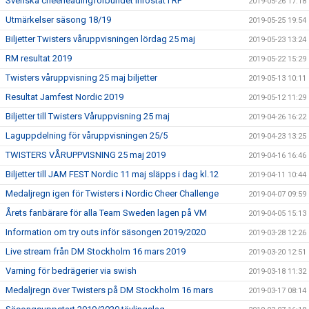
Svenska cheerleadingförbundet inröstat i RF
2019-05-26 17:18
Utmärkelser säsong 18/19
2019-05-25 19:54
Biljetter Twisters våruppvisningen lördag 25 maj
2019-05-23 13:24
RM resultat 2019
2019-05-22 15:29
Twisters våruppvisning 25 maj biljetter
2019-05-13 10:11
Resultat Jamfest Nordic 2019
2019-05-12 11:29
Biljetter till Twisters Våruppvisning 25 maj
2019-04-26 16:22
Laguppdelning för våruppvisningen 25/5
2019-04-23 13:25
TWISTERS VÅRUPPVISNING 25 maj 2019
2019-04-16 16:46
Biljetter till JAM FEST Nordic 11 maj släpps i dag kl.12
2019-04-11 10:44
Medaljregn igen för Twisters i Nordic Cheer Challenge
2019-04-07 09:59
Årets fanbärare för alla Team Sweden lagen på VM
2019-04-05 15:13
Information om try outs inför säsongen 2019/2020
2019-03-28 12:26
Live stream från DM Stockholm 16 mars 2019
2019-03-20 12:51
Varning för bedrägerier via swish
2019-03-18 11:32
Medaljregn över Twisters på DM Stockholm 16 mars
2019-03-17 08:14