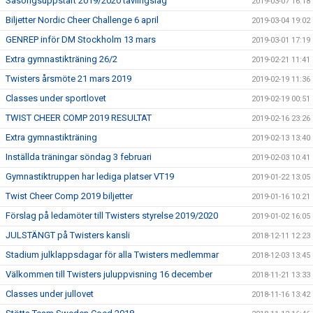
Säsongsuppstart 2019/2020 tävlingslag
2019-03-07 16:18
Biljetter Nordic Cheer Challenge 6 april
2019-03-04 19:02
GENREP inför DM Stockholm 13 mars
2019-03-01 17:19
Extra gymnastikträning 26/2
2019-02-21 11:41
Twisters årsmöte 21 mars 2019
2019-02-19 11:36
Classes under sportlovet
2019-02-19 00:51
TWIST CHEER COMP 2019 RESULTAT
2019-02-16 23:26
Extra gymnastikträning
2019-02-13 13:40
Inställda träningar söndag 3 februari
2019-02-03 10:41
Gymnastiktruppen har lediga platser VT19
2019-01-22 13:05
Twist Cheer Comp 2019 biljetter
2019-01-16 10:21
Förslag på ledamöter till Twisters styrelse 2019/2020
2019-01-02 16:05
JULSTÄNGT på Twisters kansli
2018-12-11 12:23
Stadium julklappsdagar för alla Twisters medlemmar
2018-12-03 13:45
Välkommen till Twisters juluppvisning 16 december
2018-11-21 13:33
Classes under jullovet
2018-11-16 13:42