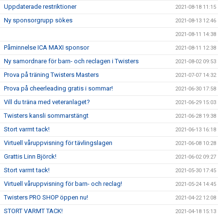
Uppdaterade restriktioner
2021-08-18 11:15
Ny sponsorgrupp sökes
2021-08-13 12:46
2021-08-11 14:38
Påminnelse ICA MAXI sponsor
2021-08-11 12:38
Ny samordnare för barn- och reclagen i Twisters
2021-08-02 09:53
Prova på träning Twisters Masters
2021-07-07 14:32
Prova på cheerleading gratis i sommar!
2021-06-30 17:58
Vill du träna med veteranlaget?
2021-06-29 15:03
Twisters kansli sommarstängt
2021-06-28 19:38
Stort varmt tack!
2021-06-13 16:18
Virtuell våruppvisning för tävlingslagen
2021-06-08 10:28
Grattis Linn Björck!
2021-06-02 09:27
Stort varmt tack!
2021-05-30 17:45
Virtuell våruppvisning för barn- och reclag!
2021-05-24 14:45
Twisters PRO SHOP öppen nu!
2021-04-22 12:08
STORT VARMT TACK!
2021-04-18 15:13