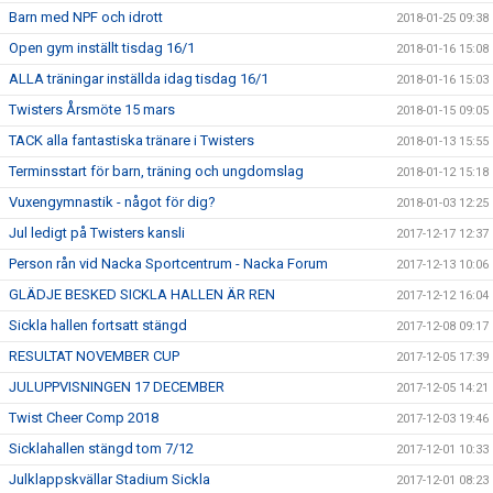
Barn med NPF och idrott
2018-01-25 09:38
Open gym inställt tisdag 16/1
2018-01-16 15:08
ALLA träningar inställda idag tisdag 16/1
2018-01-16 15:03
Twisters Årsmöte 15 mars
2018-01-15 09:05
TACK alla fantastiska tränare i Twisters
2018-01-13 15:55
Terminsstart för barn, träning och ungdomslag
2018-01-12 15:18
Vuxengymnastik - något för dig?
2018-01-03 12:25
Jul ledigt på Twisters kansli
2017-12-17 12:37
Person rån vid Nacka Sportcentrum - Nacka Forum
2017-12-13 10:06
GLÄDJE BESKED SICKLA HALLEN ÄR REN
2017-12-12 16:04
Sickla hallen fortsatt stängd
2017-12-08 09:17
RESULTAT NOVEMBER CUP
2017-12-05 17:39
JULUPPVISNINGEN 17 DECEMBER
2017-12-05 14:21
Twist Cheer Comp 2018
2017-12-03 19:46
Sicklahallen stängd tom 7/12
2017-12-01 10:33
Julklappskvällar Stadium Sickla
2017-12-01 08:23