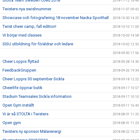
Stötta Team Sweden Coed 2018
2018-11-12 16:46
Twisters nya swishnummer
2018-11-07 09:42
Showcase och fotografering 18 november Nacka Sporthall
2018-10-30 14:25
Twist cheer camp, fall edition!
2018-10-10 11:00
Vi börjar med classes
2018-10-03 14:58
SISU utbildning för föräldrar och ledare
2018-10-02 12:32
2018-09-30 17:56
Cheer Loppis flyttad
2018-09-28 14:30
FeedbackGruppen
2018-09-26 19:34
Cheer Loppis 30 september Sickla
2018-09-18 12:22
Cheerlife öppnar butik
2018-09-17 10:57
Stadium Teamsales Sickla information
2018-09-17 10:10
Open Gym inställt
2018-09-11 16:40
Vi är så STOLTA i Twisters
2018-08-31 11:25
Open gym
2018-08-31 11:23
Twisters ny sponsor Mälarenergi
2018-08-22 15:27