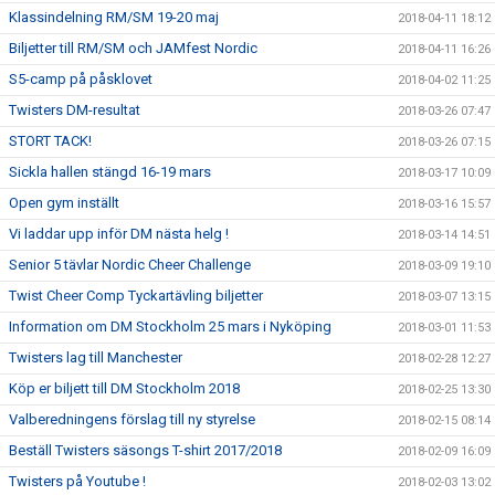
Klassindelning RM/SM 19-20 maj
2018-04-11 18:12
Biljetter till RM/SM och JAMfest Nordic
2018-04-11 16:26
S5-camp på påsklovet
2018-04-02 11:25
Twisters DM-resultat
2018-03-26 07:47
STORT TACK!
2018-03-26 07:15
Sickla hallen stängd 16-19 mars
2018-03-17 10:09
Open gym inställt
2018-03-16 15:57
Vi laddar upp inför DM nästa helg !
2018-03-14 14:51
Senior 5 tävlar Nordic Cheer Challenge
2018-03-09 19:10
Twist Cheer Comp Tyckartävling biljetter
2018-03-07 13:15
Information om DM Stockholm 25 mars i Nyköping
2018-03-01 11:53
Twisters lag till Manchester
2018-02-28 12:27
Köp er biljett till DM Stockholm 2018
2018-02-25 13:30
Valberedningens förslag till ny styrelse
2018-02-15 08:14
Beställ Twisters säsongs T-shirt 2017/2018
2018-02-09 16:09
Twisters på Youtube !
2018-02-03 13:02