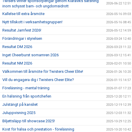
Twisers vinner sponsorpengar genom Klaraviks satsning
2026-06-22 12:51
inom schysst barn- och ungdomsidrott
Kallelse till extra årsmöte
2026-05-16 09:03
Nytt tillskott i verksamhetsgruppen!
2026-05-16 08:45
Resultat Jamfest 2026!
2026-05-12 14:59
Förändringar i styrelsen
2026-03-24 12:40
Resultat DM 2026
2026-03-23 11:22
Inget Cheerburst somamren 2026
2026-03-12 15:41
Resultat NM 2026
2026-02-01 10:50
Välkommen till årsmöte för Twisters Cheer Elite!
2026-01-26 10:20
Vill du engagera dig i Twisters Cheer Elite?
2026-01-15 14:57
Föreläsning - mental träning
2026-01-07 17:23
En hälsning från sportchefen
2025-12-20 12:11
Julstängt på kansliet
2025-12-19 12:39
Juluppvisning 2025
2025-12-03 11:32
Biljettsläpp till showcase 2025!
2025-10-29 12:25
Kost för hälsa och prestation - föreläsning
2025-10-20 10:42