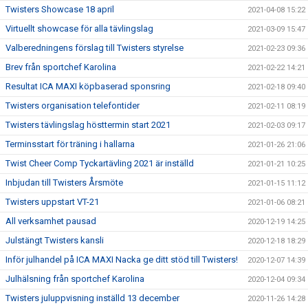
Twisters Showcase 18 april
2021-04-08 15:22
Virtuellt showcase för alla tävlingslag
2021-03-09 15:47
Valberedningens förslag till Twisters styrelse
2021-02-23 09:36
Brev från sportchef Karolina
2021-02-22 14:21
Resultat ICA MAXI köpbaserad sponsring
2021-02-18 09:40
Twisters organisation telefontider
2021-02-11 08:19
Twisters tävlingslag hösttermin start 2021
2021-02-03 09:17
Terminsstart för träning i hallarna
2021-01-26 21:06
Twist Cheer Comp Tyckartävling 2021 är inställd
2021-01-21 10:25
Inbjudan till Twisters Årsmöte
2021-01-15 11:12
Twisters uppstart VT-21
2021-01-06 08:21
All verksamhet pausad
2020-12-19 14:25
Julstängt Twisters kansli
2020-12-18 18:29
Inför julhandel på ICA MAXI Nacka ge ditt stöd till Twisters!
2020-12-07 14:39
Julhälsning från sportchef Karolina
2020-12-04 09:34
Twisters juluppvisning inställd 13 december
2020-11-26 14:28