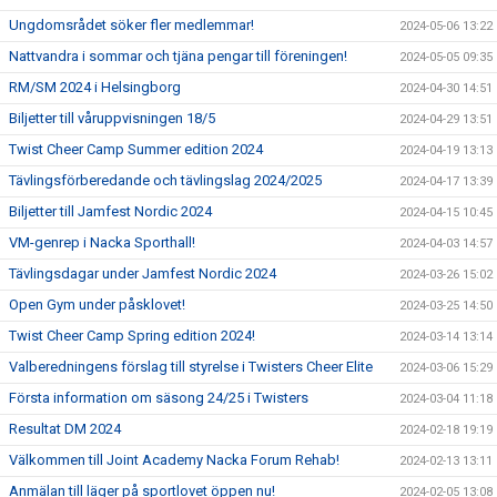
Ungdomsrådet söker fler medlemmar!
2024-05-06 13:22
Nattvandra i sommar och tjäna pengar till föreningen!
2024-05-05 09:35
RM/SM 2024 i Helsingborg
2024-04-30 14:51
Biljetter till våruppvisningen 18/5
2024-04-29 13:51
Twist Cheer Camp Summer edition 2024
2024-04-19 13:13
Tävlingsförberedande och tävlingslag 2024/2025
2024-04-17 13:39
Biljetter till Jamfest Nordic 2024
2024-04-15 10:45
VM-genrep i Nacka Sporthall!
2024-04-03 14:57
Tävlingsdagar under Jamfest Nordic 2024
2024-03-26 15:02
Open Gym under påsklovet!
2024-03-25 14:50
Twist Cheer Camp Spring edition 2024!
2024-03-14 13:14
Valberedningens förslag till styrelse i Twisters Cheer Elite
2024-03-06 15:29
Första information om säsong 24/25 i Twisters
2024-03-04 11:18
Resultat DM 2024
2024-02-18 19:19
Välkommen till Joint Academy Nacka Forum Rehab!
2024-02-13 13:11
Anmälan till läger på sportlovet öppen nu!
2024-02-05 13:08