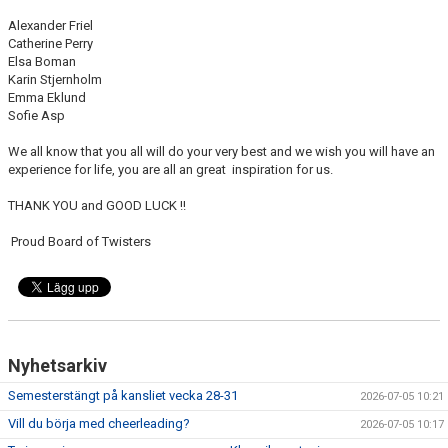
EXTRATRÄNING
Alexander Friel
Catherine Perry
Elsa Boman
KLÄDER & MERCH
Karin Stjernholm
Emma Eklund
TWIST CHEER COMP
Sofie Asp
We all know that you all will do your very best and we wish you will have an
experience for life, you are all an great inspiration for us.
THANK YOU and GOOD LUCK !!​
Proud Board of Twisters
Nyhetsarkiv
Semesterstängt på kansliet vecka 28-31
2026-07-05 10:21
Vill du börja med cheerleading?
2026-07-05 10:17