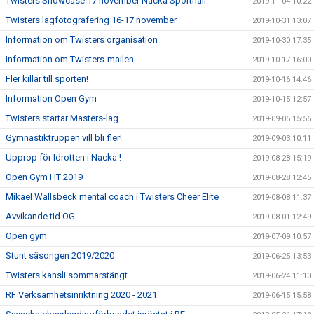
Twisters Showcase 17 november Nacka Sporthall
2019-11-04 10:22
Twisters lagfotografering 16-17 november
2019-10-31 13:07
Information om Twisters organisation
2019-10-30 17:35
Information om Twisters-mailen
2019-10-17 16:00
Fler killar till sporten!
2019-10-16 14:46
Information Open Gym
2019-10-15 12:57
Twisters startar Masters-lag
2019-09-05 15:56
Gymnastiktruppen vill bli fler!
2019-09-03 10:11
Upprop för Idrotten i Nacka !
2019-08-28 15:19
Open Gym HT 2019
2019-08-28 12:45
Mikael Wallsbeck mental coach i Twisters Cheer Elite
2019-08-08 11:37
Avvikande tid OG
2019-08-01 12:49
Open gym
2019-07-09 10:57
Stunt säsongen 2019/2020
2019-06-25 13:53
Twisters kansli sommarstängt
2019-06-24 11:10
RF Verksamhetsinriktning 2020 - 2021
2019-06-15 15:58