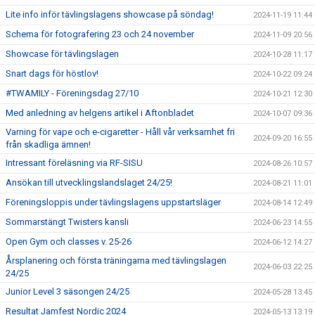
Lite info inför tävlingslagens showcase på söndag!
2024-11-19 11:44
Schema för fotografering 23 och 24 november
2024-11-09 20:56
Showcase för tävlingslagen
2024-10-28 11:17
Snart dags för höstlov!
2024-10-22 09:24
#TWAMILY - Föreningsdag 27/10
2024-10-21 12:30
Med anledning av helgens artikel i Aftonbladet
2024-10-07 09:36
Varning för vape och e-cigaretter - Håll vår verksamhet fri
2024-09-20 16:55
från skadliga ämnen!
Intressant föreläsning via RF-SISU
2024-08-26 10:57
Ansökan till utvecklingslandslaget 24/25!
2024-08-21 11:01
Föreningsloppis under tävlingslagens uppstartsläger
2024-08-14 12:49
Sommarstängt Twisters kansli
2024-06-23 14:55
Open Gym och classes v. 25-26
2024-06-12 14:27
Årsplanering och första träningarna med tävlingslagen
2024-06-03 22:25
24/25
Junior Level 3 säsongen 24/25
2024-05-28 13:45
Resultat Jamfest Nordic 2024
2024-05-13 13:19