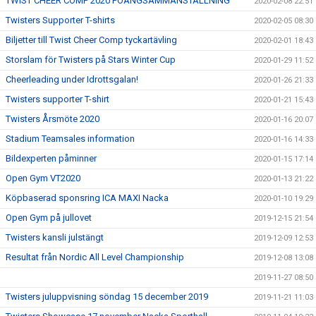
TWIST CHEER COMP 2020 POÄNGSAMMANSTÄLLNING
2020-02-08 22:51
Twisters Supporter T-shirts
2020-02-05 08:30
Biljetter till Twist Cheer Comp tyckartävling
2020-02-01 18:43
Storslam för Twisters på Stars Winter Cup
2020-01-29 11:52
Cheerleading under Idrottsgalan!
2020-01-26 21:33
Twisters supporter T-shirt
2020-01-21 15:43
Twisters Årsmöte 2020
2020-01-16 20:07
Stadium Teamsales information
2020-01-16 14:33
Bildexperten påminner
2020-01-15 17:14
Open Gym VT2020
2020-01-13 21:22
Köpbaserad sponsring ICA MAXI Nacka
2020-01-10 19:29
Open Gym på jullovet
2019-12-15 21:54
Twisters kansli julstängt
2019-12-09 12:53
Resultat från Nordic All Level Championship
2019-12-08 13:08
2019-11-27 08:50
Twisters juluppvisning söndag 15 december 2019
2019-11-21 11:03