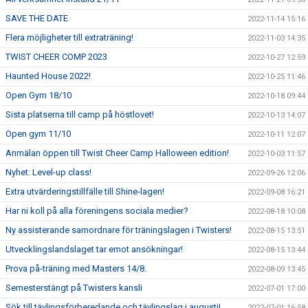
SAVE THE DATE
2022-11-14 15:16
Flera möjligheter till extraträning!
2022-11-03 14:35
TWIST CHEER COMP 2023
2022-10-27 12:59
Haunted House 2022!
2022-10-25 11:46
Open Gym 18/10
2022-10-18 09:44
Sista platserna till camp på höstlovet!
2022-10-13 14:07
Open gym 11/10
2022-10-11 12:07
Anmälan öppen till Twist Cheer Camp Halloween edition!
2022-10-03 11:57
Nyhet: Level-up class!
2022-09-26 12:06
Extra utvärderingstillfälle till Shine-lagen!
2022-09-08 16:21
Har ni koll på alla föreningens sociala medier?
2022-08-18 10:08
Ny assisterande samordnare för träningslagen i Twisters!
2022-08-15 13:51
Utvecklingslandslaget tar emot ansökningar!
2022-08-15 13:44
Prova på-träning med Masters 14/8.
2022-08-09 13:45
Semesterstängt på Twisters kansli
2022-07-01 17:00
Sök till tävlingsförberedande och tävlingslag i augusti!
2022-07-01 16:58