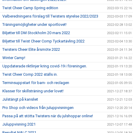
Twist Cheer Camp Spring edition
2022-03-15 22:16
Valberedningens förslag till Twisters styrelse 2022/2023
2022-03-03 17:09
Träningsmöjligheter under sportlovet!
2022-02-28 13:02
Biljetter till DM Stockholm 20 mars 2022
2022-02-11 15:01
Biljetter till Twist Cheer Comp Tyckartävling 2022
2022-02-04 13:30
Twisters Cheer Elite årsmöte 2022
2022-01-24 11:34
Winter Camp!
2022-01-21 16:22
Uppdaterade riktlinjer kring covid-19 i föreningen.
2022-01-19 13:20
Twist Cheer Comp 2022 ställs in.
2022-01-18 13:00
Terminsuppstart för barn- och reclagen
2022-01-05 09:55
Klasser för skillsträning under lovet!
2021-12-27 18:37
Julstängt på kansliet
2021-12-21 12:03
Pro Shop och videos från juluppvisningen
2021-12-20 20:14
Passa på att stötta Twisters när du julshoppar online!
2021-12-16 16:09
Juluppvisning 2021
2021-12-07 17:48
Resultat NALC 2021
2021-12-05 18:34