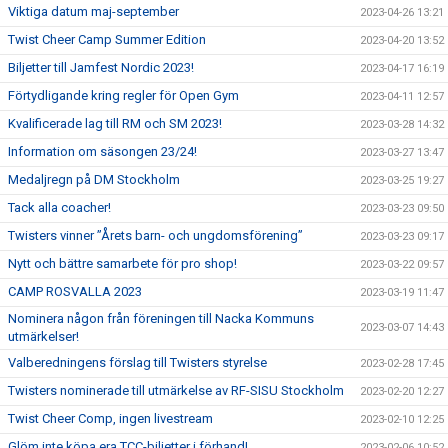
Viktiga datum maj-september
2023-04-26 13:21
Twist Cheer Camp Summer Edition
2023-04-20 13:52
Biljetter till Jamfest Nordic 2023!
2023-04-17 16:19
Förtydligande kring regler för Open Gym
2023-04-11 12:57
Kvalificerade lag till RM och SM 2023!
2023-03-28 14:32
Information om säsongen 23/24!
2023-03-27 13:47
Medaljregn på DM Stockholm
2023-03-25 19:27
Tack alla coacher!
2023-03-23 09:50
Twisters vinner ”Årets barn- och ungdomsförening”
2023-03-23 09:17
Nytt och bättre samarbete för pro shop!
2023-03-22 09:57
CAMP ROSVALLA 2023
2023-03-19 11:47
Nominera någon från föreningen till Nacka Kommuns
2023-03-07 14:43
utmärkelser!
Valberedningens förslag till Twisters styrelse
2023-02-28 17:45
Twisters nominerade till utmärkelse av RF-SISU Stockholm
2023-02-20 12:27
Twist Cheer Comp, ingen livestream
2023-02-10 12:25
Glöm inte köpa era TCC-biljetter i förhand!
2023-02-06 10:52