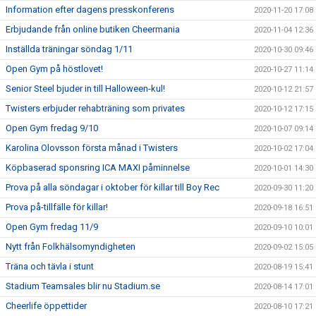
Information efter dagens presskonferens
2020-11-20 17:08
Erbjudande från online butiken Cheermania
2020-11-04 12:36
Inställda träningar söndag 1/11
2020-10-30 09:46
Open Gym på höstlovet!
2020-10-27 11:14
Senior Steel bjuder in till Halloween-kul!
2020-10-12 21:57
Twisters erbjuder rehabträning som privates
2020-10-12 17:15
Open Gym fredag 9/10
2020-10-07 09:14
Karolina Olovsson första månad i Twisters
2020-10-02 17:04
Köpbaserad sponsring ICA MAXI påminnelse
2020-10-01 14:30
Prova på alla söndagar i oktober för killar till Boy Rec
2020-09-30 11:20
Prova på-tillfälle för killar!
2020-09-18 16:51
Open Gym fredag 11/9
2020-09-10 10:01
Nytt från Folkhälsomyndigheten
2020-09-02 15:05
Träna och tävla i stunt
2020-08-19 15:41
Stadium Teamsales blir nu Stadium.se
2020-08-14 17:01
Cheerlife öppettider
2020-08-10 17:21