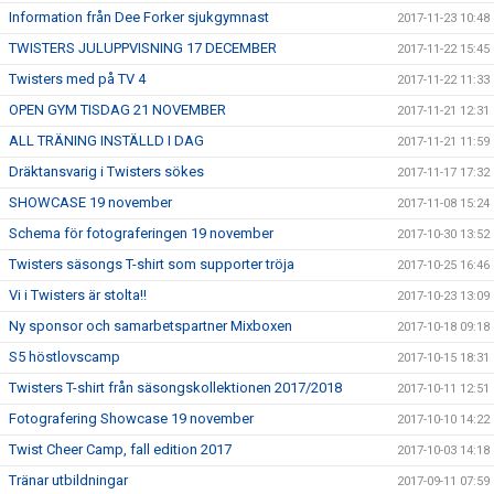
Information från Dee Forker sjukgymnast
2017-11-23 10:48
TWISTERS JULUPPVISNING 17 DECEMBER
2017-11-22 15:45
Twisters med på TV 4
2017-11-22 11:33
OPEN GYM TISDAG 21 NOVEMBER
2017-11-21 12:31
ALL TRÄNING INSTÄLLD I DAG
2017-11-21 11:59
Dräktansvarig i Twisters sökes
2017-11-17 17:32
SHOWCASE 19 november
2017-11-08 15:24
Schema för fotograferingen 19 november
2017-10-30 13:52
Twisters säsongs T-shirt som supporter tröja
2017-10-25 16:46
Vi i Twisters är stolta!!
2017-10-23 13:09
Ny sponsor och samarbetspartner Mixboxen
2017-10-18 09:18
S5 höstlovscamp
2017-10-15 18:31
Twisters T-shirt från säsongskollektionen 2017/2018
2017-10-11 12:51
Fotografering Showcase 19 november
2017-10-10 14:22
Twist Cheer Camp, fall edition 2017
2017-10-03 14:18
Tränar utbildningar
2017-09-11 07:59