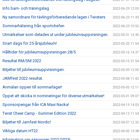
Info barn- och träningslag
2022-06-29 12:03
Ny samordnare för tävlingsförberedande lagen i Twisters
2022-06-23 11:43
Sommarhälsning från sportchefen
2022-06-23 10:55
Utmärkelser som delades ut under jubileumsuppvisningen.
2022-05-31 14:30
Snart dags för 25-årsjubileum!
2022-05-25 11:54
Hålltider för jubileumsuppvisningen 28/5
2022-05-16 14:37
Resultat RM/SM 2022
2022-05-15 21:54
Biljetter till jubileumsuppvisningen.
2022-05-09 12:00
JAMfest 2022 resultat.
2022-05-08 11:42
Anmälan öppen till sommarläger!
2022-05-05 12:11
Öppet att skicka in nomineringar för diverse utmärkelser!
2022-05-01 09:07
Sponsorpengar från ICA Maxi Nacka!
2022-04-19 14:03
Twist Cheer Camp - Summer Edition 2022
2022-04-13 11:54
Biljetter till Jamfest Nordic!
2022-04-07 12:32
Viktiga datum HT22
2022-04-05 13:38
Information om säsongen 2022/2023!
2022-03-29 12:55