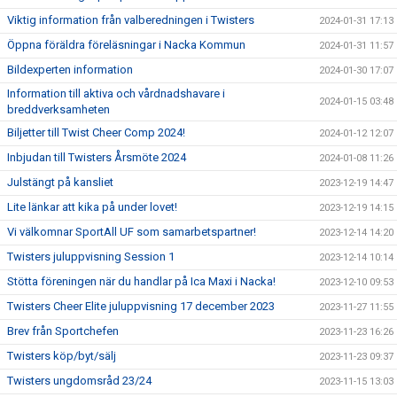
Viktig information från valberedningen i Twisters
2024-01-31 17:13
Öppna föräldra föreläsningar i Nacka Kommun
2024-01-31 11:57
Bildexperten information
2024-01-30 17:07
Information till aktiva och vårdnadshavare i
2024-01-15 03:48
breddverksamheten
Biljetter till Twist Cheer Comp 2024!
2024-01-12 12:07
Inbjudan till Twisters Årsmöte 2024
2024-01-08 11:26
Julstängt på kansliet
2023-12-19 14:47
Lite länkar att kika på under lovet!
2023-12-19 14:15
Vi välkomnar SportAll UF som samarbetspartner!
2023-12-14 14:20
Twisters juluppvisning Session 1
2023-12-14 10:14
Stötta föreningen när du handlar på Ica Maxi i Nacka!
2023-12-10 09:53
Twisters Cheer Elite juluppvisning 17 december 2023
2023-11-27 11:55
Brev från Sportchefen
2023-11-23 16:26
Twisters köp/byt/sälj
2023-11-23 09:37
Twisters ungdomsråd 23/24
2023-11-15 13:03