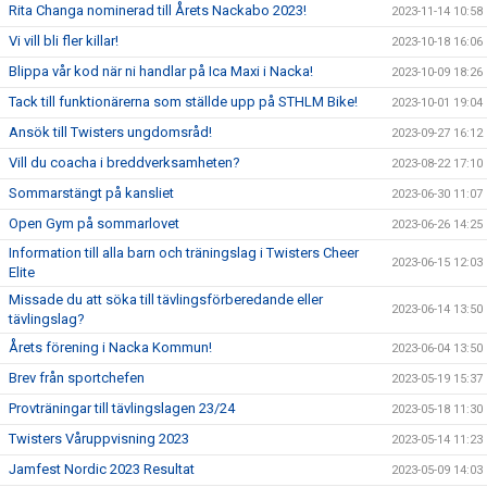
Rita Changa nominerad till Årets Nackabo 2023!
2023-11-14 10:58
Vi vill bli fler killar!
2023-10-18 16:06
Blippa vår kod när ni handlar på Ica Maxi i Nacka!
2023-10-09 18:26
Tack till funktionärerna som ställde upp på STHLM Bike!
2023-10-01 19:04
Ansök till Twisters ungdomsråd!
2023-09-27 16:12
Vill du coacha i breddverksamheten?
2023-08-22 17:10
Sommarstängt på kansliet
2023-06-30 11:07
Open Gym på sommarlovet
2023-06-26 14:25
Information till alla barn och träningslag i Twisters Cheer
2023-06-15 12:03
Elite
Missade du att söka till tävlingsförberedande eller
2023-06-14 13:50
tävlingslag?
Årets förening i Nacka Kommun!
2023-06-04 13:50
Brev från sportchefen
2023-05-19 15:37
Provträningar till tävlingslagen 23/24
2023-05-18 11:30
Twisters Våruppvisning 2023
2023-05-14 11:23
Jamfest Nordic 2023 Resultat
2023-05-09 14:03