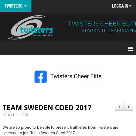
TWISTERS
LOGGA IN
TWISTERS CHEER ELIT
STARKA TILLSAMMANS
HEM
NYHETER
OM TWISTERS
BÖRJA HOS OSS
TEAM SWEDEN COED 2017
<
>
KALENDER
2016-11-11 10:28
We are so proud to be able to present 6 athletes from Twisters are
KONTAKT
selected to join Team Sweden Coed 2017 :