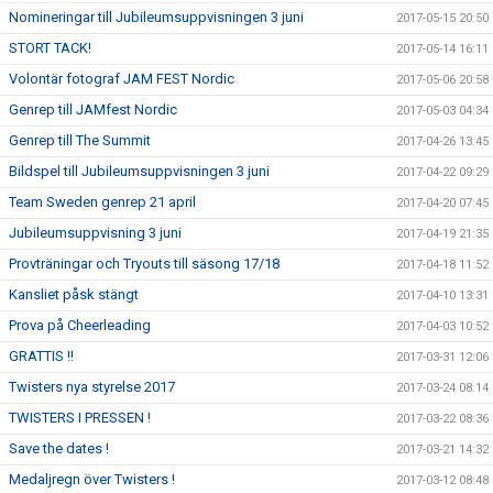
Nomineringar till Jubileumsuppvisningen 3 juni
2017-05-15 20:50
STORT TACK!
2017-05-14 16:11
Volontär fotograf JAM FEST Nordic
2017-05-06 20:58
Genrep till JAMfest Nordic
2017-05-03 04:34
Genrep till The Summit
2017-04-26 13:45
Bildspel till Jubileumsuppvisningen 3 juni
2017-04-22 09:29
Team Sweden genrep 21 april
2017-04-20 07:45
Jubileumsuppvisning 3 juni
2017-04-19 21:35
Provträningar och Tryouts till säsong 17/18
2017-04-18 11:52
Kansliet påsk stängt
2017-04-10 13:31
Prova på Cheerleading
2017-04-03 10:52
GRATTIS !!
2017-03-31 12:06
Twisters nya styrelse 2017
2017-03-24 08:14
TWISTERS I PRESSEN !
2017-03-22 08:36
Save the dates !
2017-03-21 14:32
Medaljregn över Twisters !
2017-03-12 08:48