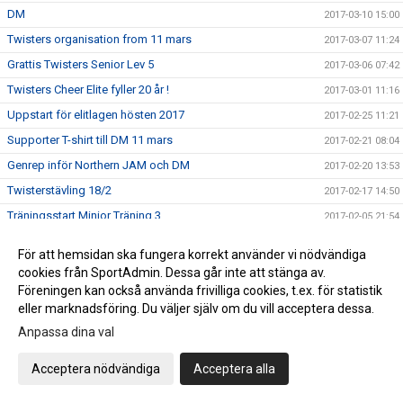
DM
2017-03-10 15:00
Twisters organisation from 11 mars
2017-03-07 11:24
Grattis Twisters Senior Lev 5
2017-03-06 07:42
Twisters Cheer Elite fyller 20 år !
2017-03-01 11:16
Uppstart för elitlagen hösten 2017
2017-02-25 11:21
Supporter T-shirt till DM 11 mars
2017-02-21 08:04
Genrep inför Northern JAM och DM
2017-02-20 13:53
Twisterstävling 18/2
2017-02-17 14:50
Träningsstart Minior Träning 3
2017-02-05 21:54
Ledar och tränarkonferens 2017
2017-02-02 10:24
För att hemsidan ska fungera korrekt använder vi nödvändiga
Twisterstävling 2017
2017-02-01 16:45
cookies från SportAdmin. Dessa går inte att stänga av.
Föreningen kan också använda frivilliga cookies, t.ex. för statistik
Ungdomslagen
2017-01-24 14:40
eller marknadsföring. Du väljer själv om du vill acceptera dessa.
Värdegrund och syfte
2017-01-22 16:15
Anpassa dina val
Nytt minior träningslag
2017-01-20 10:53
Twisters styrelse söker ny kassör
Acceptera nödvändiga
Acceptera alla
2017-01-18 11:15
ÅRSMÖTE Twisters
2017-01-18 11:11