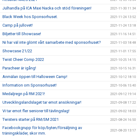
Julhandla på ICA Maxi Nacka och stöd föreningen!
2021-11-30 11:34
Black Week hos Sponsorhuset.
2021-11-24 13:52
Camp på jullovet!
2021-11-24 13:18
Biljetter till Showcase!
2021-11-16 14:51
Ni har väl inte glömt vårt samarbete med sponsorhuset?
2021-11-03 18:48
Showcase 21/22
2021-11-01 17:55
Twist Cheer Comp 2022
2021-10-25 14:15
Paracheer är igång!
2021-10-15 16:31
Anmälan öppen till Halloween Camp!
2021-10-12 18:10
Information om Sponsorhuset!
2021-10-06 15:40
Medaljregn på RM 2021!
2021-09-12 19:14
Utvecklingslandslaget tar emot ansökningar!
2021-09-08 17:22
Vi tar emot fler seniorer till tävlingslag!
2021-09-02 18:03
Twisters starter på RM/SM 2021
2021-08-24 16:50
Facebookgrupp för köp/byten/försäljning av
2021-08-20 13:17
träningskläder, skor mm.