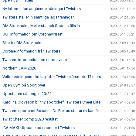
Open Gym inställt
2020-03-23 11:57
Ny information angående träningar i Twisters
2020-03-21 12:12
Twisters ställer in samtliga lags träningar
2020-03-12 13:25
DM Stockholm, Mellersta och Södra ställs in
2020-03-12 10:56
SCF information om Coronaviruset
2020-03-11 08:21
Biljetter DM Stockholm
2020-03-09 12:44
Corona-information från Twisters
2020-03-05 18:49
Twisters information om coronavirus
2020-03-01 18:16
Northern JAM 2020
2020-03-01 17:54
Valberedningens förslag inför Twisters årsmöte 17 mars
2020-02-23 15:56
Open Gym på Sportlovet
2020-02-18 12:57
Uppstarten säsongen 20/21
2020-02-17 19:47
Karolina Olovsson blir ny sportchef i Twisters Cheer Elite
2020-02-14 09:54
Twisters sportchef Roxanna De Freitas startar ny karriär
2020-02-14 09:40
Twist Cheer Comp 2020 resultat
2020-02-14 09:34
ICA MAXI köpbaserad sponsor i Twisters
2020-02-12 21:55