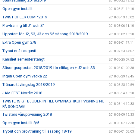
Stuntsatsning 2018/2019
2018-08-22 12:52
Open gym inställt
2018-08-21 14:10
TWIST CHEER COMP 2019
2018-08-13 13:02
Provträning till J1 och S1
2018-08-06 11:10
Uppstart för J2, S3, J3 och S5 säsong 2018/2019
2018-08-02 15:20
Extra Open gym 2/8
2018-08-01 17:11
Tryout nr 2 i augusti
2018-07-23 14:07
Kansliet semesterstängt
2018-06-25 07:52
Säsongsuppstart 2018/2019 för elitlagen + J2 och S3
2018-06-01 09:38
Ingen Open gym vecka 22
2018-05-29 12:45
Tränare tävlingslag 2018/2019
2018-05-23 10:59
JAM FEST Nordic 2018
2018-05-14 13:10
TWISTERS GT BJUDER IN TILL GYMNASTIKUPPVISNING NU
2018-05-14 10:33
PÅ SÖNDAG!
Twisters våruppvisning 2018
2018-05-09 12:33
Open gym inställt 8/5
2018-05-07 12:38
Tryout och provträning till säsong 18/19
2018-05-01 05:03