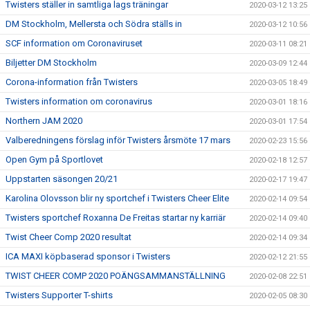
Twisters ställer in samtliga lags träningar
2020-03-12 13:25
DM Stockholm, Mellersta och Södra ställs in
2020-03-12 10:56
SCF information om Coronaviruset
2020-03-11 08:21
Biljetter DM Stockholm
2020-03-09 12:44
Corona-information från Twisters
2020-03-05 18:49
Twisters information om coronavirus
2020-03-01 18:16
Northern JAM 2020
2020-03-01 17:54
Valberedningens förslag inför Twisters årsmöte 17 mars
2020-02-23 15:56
Open Gym på Sportlovet
2020-02-18 12:57
Uppstarten säsongen 20/21
2020-02-17 19:47
Karolina Olovsson blir ny sportchef i Twisters Cheer Elite
2020-02-14 09:54
Twisters sportchef Roxanna De Freitas startar ny karriär
2020-02-14 09:40
Twist Cheer Comp 2020 resultat
2020-02-14 09:34
ICA MAXI köpbaserad sponsor i Twisters
2020-02-12 21:55
TWIST CHEER COMP 2020 POÄNGSAMMANSTÄLLNING
2020-02-08 22:51
Twisters Supporter T-shirts
2020-02-05 08:30