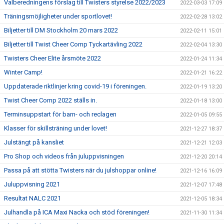
Valberedningens förslag till Twisters styrelse 2022/2023
2022-03-03 17:09
Träningsmöjligheter under sportlovet!
2022-02-28 13:02
Biljetter till DM Stockholm 20 mars 2022
2022-02-11 15:01
Biljetter till Twist Cheer Comp Tyckartävling 2022
2022-02-04 13:30
Twisters Cheer Elite årsmöte 2022
2022-01-24 11:34
Winter Camp!
2022-01-21 16:22
Uppdaterade riktlinjer kring covid-19 i föreningen.
2022-01-19 13:20
Twist Cheer Comp 2022 ställs in.
2022-01-18 13:00
Terminsuppstart för barn- och reclagen
2022-01-05 09:55
Klasser för skillsträning under lovet!
2021-12-27 18:37
Julstängt på kansliet
2021-12-21 12:03
Pro Shop och videos från juluppvisningen
2021-12-20 20:14
Passa på att stötta Twisters när du julshoppar online!
2021-12-16 16:09
Juluppvisning 2021
2021-12-07 17:48
Resultat NALC 2021
2021-12-05 18:34
Julhandla på ICA Maxi Nacka och stöd föreningen!
2021-11-30 11:34