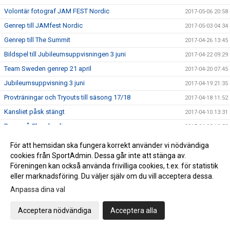
Volontär fotograf JAM FEST Nordic
2017-05-06 20:58
Genrep till JAMfest Nordic
2017-05-03 04:34
Genrep till The Summit
2017-04-26 13:45
Bildspel till Jubileumsuppvisningen 3 juni
2017-04-22 09:29
Team Sweden genrep 21 april
2017-04-20 07:45
Jubileumsuppvisning 3 juni
2017-04-19 21:35
Provträningar och Tryouts till säsong 17/18
2017-04-18 11:52
Kansliet påsk stängt
2017-04-10 13:31
Prova på Cheerleading
2017-04-03 10:52
GRATTIS !!
2017-03-31 12:06
För att hemsidan ska fungera korrekt använder vi nödvändiga
Twisters nya styrelse 2017
cookies från SportAdmin. Dessa går inte att stänga av.
2017-03-24 08:14
Föreningen kan också använda frivilliga cookies, t.ex. för statistik
TWISTERS I PRESSEN !
2017-03-22 08:36
eller marknadsföring. Du väljer själv om du vill acceptera dessa.
Save the dates !
2017-03-21 14:32
Anpassa dina val
Medaljregn över Twisters !
2017-03-12 08:48
Acceptera nödvändiga
Acceptera alla
DM
2017-03-10 15:00
Twisters organisation from 11 mars
2017-03-07 11:24