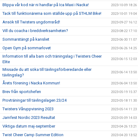
Blippa vår kod när ni handlar på Ica Maxi i Nacka!
2023-10-09 18:26
Tack till funktionärerna som ställde upp på STHLM Bike!
2023-10-01 19:04
Ansök till Twisters ungdomsråd!
2023-09-27 16:12
Vill du coacha i breddverksamheten?
2023-08-22 17:10
Sommarstängt på kansliet
2023-06-30 11:07
Open Gym på sommarlovet
2023-06-26 14:25
Information till alla barn och träningslag i Twisters Cheer
2023-06-15 12:03
Elite
Missade du att söka till tävlingsförberedande eller
2023-06-14 13:50
tävlingslag?
Årets förening i Nacka Kommun!
2023-06-04 13:50
Brev från sportchefen
2023-05-19 15:37
Provträningar till tävlingslagen 23/24
2023-05-18 11:30
Twisters Våruppvisning 2023
2023-05-14 11:23
Jamfest Nordic 2023 Resultat
2023-05-09 14:03
Viktiga datum maj-september
2023-04-26 13:21
Twist Cheer Camp Summer Edition
2023-04-20 13:52