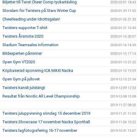
Biljetter till Twist Cheer Comp tyckartävling
2020-02-01 18:43
Storslam för Twisters på Stars Winter Cup
2020-01-29 11:52
Cheerleading under Idrottsgalan!
2020-01-26 21:33
Twisters supporter T-shirt
2020-01-21 15:43
Twisters Årsmöte 2020
2020-01-16 20:07
Stadium Teamsales information
2020-01-16 14:33
Bildexperten påminner
2020-01-15 17:14
Open Gym VT2020
2020-01-13 21:22
Köpbaserad sponsring ICA MAXI Nacka
2020-01-10 19:29
Open Gym på jullovet
2019-12-15 21:54
Twisters kansli julstängt
2019-12-09 12:53
Resultat från Nordic All Level Championship
2019-12-08 13:08
2019-11-27 08:50
Twisters juluppvisning söndag 15 december 2019
2019-11-21 11:03
Twisters Showcase 17 november Nacka Sporthall
2019-11-04 10:22
Twisters lagfotografering 16-17 november
2019-10-31 13:07