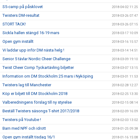
S5-camp på påsklovet
2018-04-02 11:25
Twisters DM-resultat
2018-03-26 07:47
STORT TACK!
2018-03-26 07:15
Sickla hallen stängd 16-19 mars
2018-03-17 10:09
Open gym inställt
2018-03-16 15:57
Vi laddar upp inför DM nästa helg !
2018-03-14 14:51
Senior 5 tävlar Nordic Cheer Challenge
2018-03-09 19:10
Twist Cheer Comp Tyckartävling biljetter
2018-03-07 13:15
Information om DM Stockholm 25 mars i Nyköping
2018-03-01 11:53
Twisters lag till Manchester
2018-02-28 12:27
Köp er biljett till DM Stockholm 2018
2018-02-25 13:30
Valberedningens förslag till ny styrelse
2018-02-15 08:14
Beställ Twisters säsongs T-shirt 2017/2018
2018-02-09 16:09
Twisters på Youtube !
2018-02-03 13:02
Barn med NPF och idrott
2018-01-25 09:38
Open gym inställt tisdag 16/1
2018-01-16 15:08