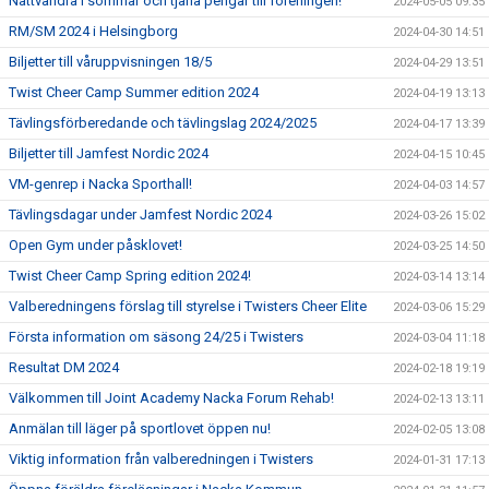
Nattvandra i sommar och tjäna pengar till föreningen!
2024-05-05 09:35
RM/SM 2024 i Helsingborg
2024-04-30 14:51
Biljetter till våruppvisningen 18/5
2024-04-29 13:51
Twist Cheer Camp Summer edition 2024
2024-04-19 13:13
Tävlingsförberedande och tävlingslag 2024/2025
2024-04-17 13:39
Biljetter till Jamfest Nordic 2024
2024-04-15 10:45
VM-genrep i Nacka Sporthall!
2024-04-03 14:57
Tävlingsdagar under Jamfest Nordic 2024
2024-03-26 15:02
Open Gym under påsklovet!
2024-03-25 14:50
Twist Cheer Camp Spring edition 2024!
2024-03-14 13:14
Valberedningens förslag till styrelse i Twisters Cheer Elite
2024-03-06 15:29
Första information om säsong 24/25 i Twisters
2024-03-04 11:18
Resultat DM 2024
2024-02-18 19:19
Välkommen till Joint Academy Nacka Forum Rehab!
2024-02-13 13:11
Anmälan till läger på sportlovet öppen nu!
2024-02-05 13:08
Viktig information från valberedningen i Twisters
2024-01-31 17:13