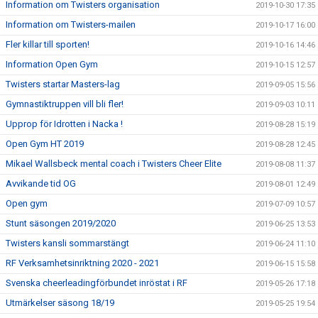
Information om Twisters organisation
2019-10-30 17:35
Information om Twisters-mailen
2019-10-17 16:00
Fler killar till sporten!
2019-10-16 14:46
Information Open Gym
2019-10-15 12:57
Twisters startar Masters-lag
2019-09-05 15:56
Gymnastiktruppen vill bli fler!
2019-09-03 10:11
Upprop för Idrotten i Nacka !
2019-08-28 15:19
Open Gym HT 2019
2019-08-28 12:45
Mikael Wallsbeck mental coach i Twisters Cheer Elite
2019-08-08 11:37
Avvikande tid OG
2019-08-01 12:49
Open gym
2019-07-09 10:57
Stunt säsongen 2019/2020
2019-06-25 13:53
Twisters kansli sommarstängt
2019-06-24 11:10
RF Verksamhetsinriktning 2020 - 2021
2019-06-15 15:58
Svenska cheerleadingförbundet inröstat i RF
2019-05-26 17:18
Utmärkelser säsong 18/19
2019-05-25 19:54