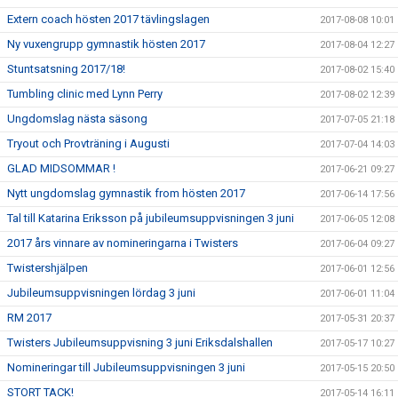
Extern coach hösten 2017 tävlingslagen
2017-08-08 10:01
Ny vuxengrupp gymnastik hösten 2017
2017-08-04 12:27
Stuntsatsning 2017/18!
2017-08-02 15:40
Tumbling clinic med Lynn Perry
2017-08-02 12:39
Ungdomslag nästa säsong
2017-07-05 21:18
Tryout och Provträning i Augusti
2017-07-04 14:03
GLAD MIDSOMMAR !
2017-06-21 09:27
Nytt ungdomslag gymnastik from hösten 2017
2017-06-14 17:56
Tal till Katarina Eriksson på jubileumsuppvisningen 3 juni
2017-06-05 12:08
2017 års vinnare av nomineringarna i Twisters
2017-06-04 09:27
Twistershjälpen
2017-06-01 12:56
Jubileumsuppvisningen lördag 3 juni
2017-06-01 11:04
RM 2017
2017-05-31 20:37
Twisters Jubileumsuppvisning 3 juni Eriksdalshallen
2017-05-17 10:27
Nomineringar till Jubileumsuppvisningen 3 juni
2017-05-15 20:50
STORT TACK!
2017-05-14 16:11