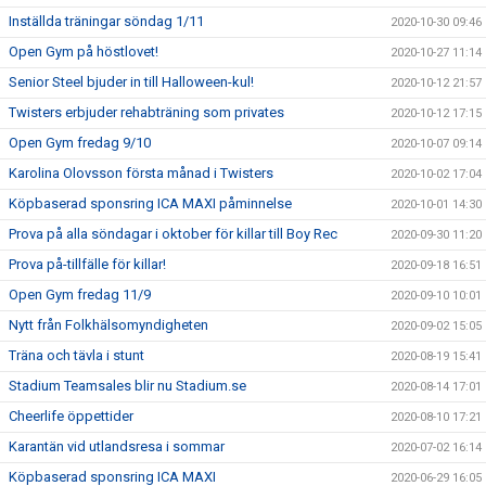
Inställda träningar söndag 1/11
2020-10-30 09:46
Open Gym på höstlovet!
2020-10-27 11:14
Senior Steel bjuder in till Halloween-kul!
2020-10-12 21:57
Twisters erbjuder rehabträning som privates
2020-10-12 17:15
Open Gym fredag 9/10
2020-10-07 09:14
Karolina Olovsson första månad i Twisters
2020-10-02 17:04
Köpbaserad sponsring ICA MAXI påminnelse
2020-10-01 14:30
Prova på alla söndagar i oktober för killar till Boy Rec
2020-09-30 11:20
Prova på-tillfälle för killar!
2020-09-18 16:51
Open Gym fredag 11/9
2020-09-10 10:01
Nytt från Folkhälsomyndigheten
2020-09-02 15:05
Träna och tävla i stunt
2020-08-19 15:41
Stadium Teamsales blir nu Stadium.se
2020-08-14 17:01
Cheerlife öppettider
2020-08-10 17:21
Karantän vid utlandsresa i sommar
2020-07-02 16:14
Köpbaserad sponsring ICA MAXI
2020-06-29 16:05