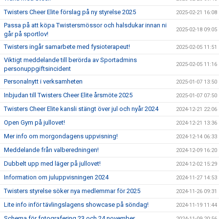
Twisters Cheer Elite förslag på ny styrelse 2025
2025-02-21 16:08
Passa på att köpa Twistersmössor och halsdukar innan ni
2025-02-18 09:05
går på sportlov!
Twisters ingår samarbete med fysioterapeut!
2025-02-05 11:51
Viktigt meddelande till berörda av Sportadmins
2025-02-05 11:16
personuppgiftsincident
Personalnytt i verksamheten
2025-01-07 13:50
Inbjudan till Twisters Cheer Elite årsmöte 2025
2025-01-07 07:50
Twisters Cheer Elite kansli stängt över jul och nyår 2024
2024-12-21 22:06
Open Gym på jullovet!
2024-12-21 13:36
Mer info om morgondagens uppvisning!
2024-12-14 06:33
Meddelande från valberedningen!
2024-12-09 16:20
Dubbelt upp med läger på jullovet!
2024-12-02 15:29
Information om juluppvisningen 2024
2024-11-27 14:53
Twisters styrelse söker nya medlemmar för 2025
2024-11-26 09:31
Lite info inför tävlingslagens showcase på söndag!
2024-11-19 11:44
Schema för fotografering 23 och 24 november
2024-11-09 20:56