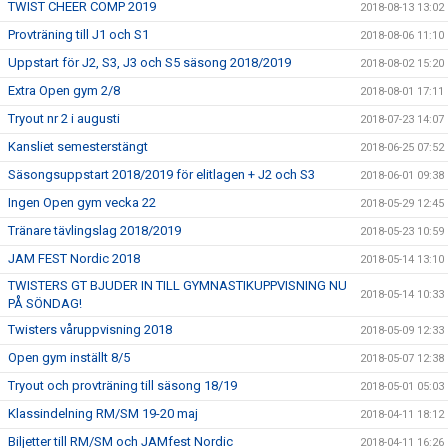
TWIST CHEER COMP 2019
2018-08-13 13:02
Provträning till J1 och S1
2018-08-06 11:10
Uppstart för J2, S3, J3 och S5 säsong 2018/2019
2018-08-02 15:20
Extra Open gym 2/8
2018-08-01 17:11
Tryout nr 2 i augusti
2018-07-23 14:07
Kansliet semesterstängt
2018-06-25 07:52
Säsongsuppstart 2018/2019 för elitlagen + J2 och S3
2018-06-01 09:38
Ingen Open gym vecka 22
2018-05-29 12:45
Tränare tävlingslag 2018/2019
2018-05-23 10:59
JAM FEST Nordic 2018
2018-05-14 13:10
TWISTERS GT BJUDER IN TILL GYMNASTIKUPPVISNING NU
2018-05-14 10:33
PÅ SÖNDAG!
Twisters våruppvisning 2018
2018-05-09 12:33
Open gym inställt 8/5
2018-05-07 12:38
Tryout och provträning till säsong 18/19
2018-05-01 05:03
Klassindelning RM/SM 19-20 maj
2018-04-11 18:12
Biljetter till RM/SM och JAMfest Nordic
2018-04-11 16:26