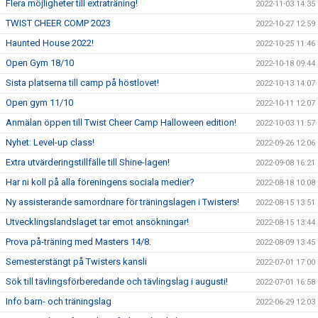
Flera möjligheter till extraträning!
2022-11-03 14:35
TWIST CHEER COMP 2023
2022-10-27 12:59
Haunted House 2022!
2022-10-25 11:46
Open Gym 18/10
2022-10-18 09:44
Sista platserna till camp på höstlovet!
2022-10-13 14:07
Open gym 11/10
2022-10-11 12:07
Anmälan öppen till Twist Cheer Camp Halloween edition!
2022-10-03 11:57
Nyhet: Level-up class!
2022-09-26 12:06
Extra utvärderingstillfälle till Shine-lagen!
2022-09-08 16:21
Har ni koll på alla föreningens sociala medier?
2022-08-18 10:08
Ny assisterande samordnare för träningslagen i Twisters!
2022-08-15 13:51
Utvecklingslandslaget tar emot ansökningar!
2022-08-15 13:44
Prova på-träning med Masters 14/8.
2022-08-09 13:45
Semesterstängt på Twisters kansli
2022-07-01 17:00
Sök till tävlingsförberedande och tävlingslag i augusti!
2022-07-01 16:58
Info barn- och träningslag
2022-06-29 12:03