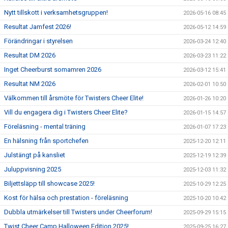
Nytt tillskott i verksamhetsgruppen!
2026-05-16 08:45
Resultat Jamfest 2026!
2026-05-12 14:59
Förändringar i styrelsen
2026-03-24 12:40
Resultat DM 2026
2026-03-23 11:22
Inget Cheerburst somamren 2026
2026-03-12 15:41
Resultat NM 2026
2026-02-01 10:50
Välkommen till årsmöte för Twisters Cheer Elite!
2026-01-26 10:20
Vill du engagera dig i Twisters Cheer Elite?
2026-01-15 14:57
Föreläsning - mental träning
2026-01-07 17:23
En hälsning från sportchefen
2025-12-20 12:11
Julstängt på kansliet
2025-12-19 12:39
Juluppvisning 2025
2025-12-03 11:32
Biljettsläpp till showcase 2025!
2025-10-29 12:25
Kost för hälsa och prestation - föreläsning
2025-10-20 10:42
Dubbla utmärkelser till Twisters under Cheerforum!
2025-09-29 15:15
Twist Cheer Camp Halloween Edition 2025!
2025-09-25 16:27