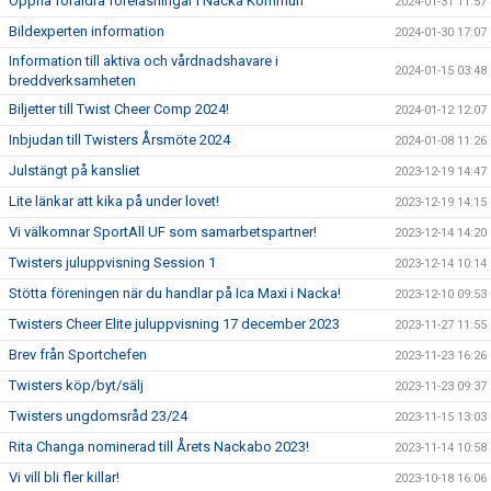
Öppna föräldra föreläsningar i Nacka Kommun
2024-01-31 11:57
Bildexperten information
2024-01-30 17:07
Information till aktiva och vårdnadshavare i
2024-01-15 03:48
breddverksamheten
Biljetter till Twist Cheer Comp 2024!
2024-01-12 12:07
Inbjudan till Twisters Årsmöte 2024
2024-01-08 11:26
Julstängt på kansliet
2023-12-19 14:47
Lite länkar att kika på under lovet!
2023-12-19 14:15
Vi välkomnar SportAll UF som samarbetspartner!
2023-12-14 14:20
Twisters juluppvisning Session 1
2023-12-14 10:14
Stötta föreningen när du handlar på Ica Maxi i Nacka!
2023-12-10 09:53
Twisters Cheer Elite juluppvisning 17 december 2023
2023-11-27 11:55
Brev från Sportchefen
2023-11-23 16:26
Twisters köp/byt/sälj
2023-11-23 09:37
Twisters ungdomsråd 23/24
2023-11-15 13:03
Rita Changa nominerad till Årets Nackabo 2023!
2023-11-14 10:58
Vi vill bli fler killar!
2023-10-18 16:06