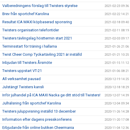
Valberedningens förslag till Twisters styrelse
2021-02-23 09:36
Brev från sportchef Karolina
2021-02-22 14:21
Resultat ICA MAXI köpbaserad sponsring
2021-02-18 09:40
Twisters organisation telefontider
2021-02-11 08:19
Twisters tävlingslag hösttermin start 2021
2021-02-03 09:17
Terminsstart för träning i hallarna
2021-01-26 21:06
Twist Cheer Comp Tyckartävling 2021 är inställd
2021-01-21 10:25
Inbjudan till Twisters Årsmöte
2021-01-15 11:12
Twisters uppstart VT-21
2021-01-06 08:21
All verksamhet pausad
2020-12-19 14:25
Julstängt Twisters kansli
2020-12-18 18:29
Inför julhandel på ICA MAXI Nacka ge ditt stöd till Twisters!
2020-12-07 14:39
Julhälsning från sportchef Karolina
2020-12-04 09:34
Twisters juluppvisning inställd 13 december
2020-11-26 14:28
Information efter dagens presskonferens
2020-11-20 17:08
Erbjudande från online butiken Cheermania
2020-11-04 12:36