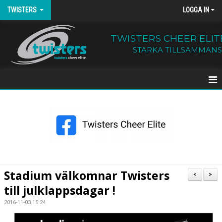
TWISTERS
LOGGA IN
TWISTERS CHEER ELIT
STARKA TILLSAMMANS
HEM
NYHETER
OM TWISTERS
BÖRJA HOS OSS
Stadium välkomnar Twisters
<
>
till julklappsdagar !
KALENDER
2016-11-03 15:24
KONTAKT