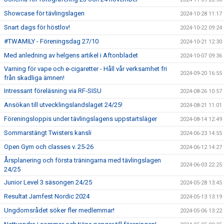
Showcase för tävlingslagen
2024-10-28 11:17
Snart dags för höstlov!
2024-10-22 09:24
#TWAMILY - Föreningsdag 27/10
2024-10-21 12:30
Med anledning av helgens artikel i Aftonbladet
2024-10-07 09:36
Varning för vape och e-cigaretter - Håll vår verksamhet fri
2024-09-20 16:55
från skadliga ämnen!
Intressant föreläsning via RF-SISU
2024-08-26 10:57
Ansökan till utvecklingslandslaget 24/25!
2024-08-21 11:01
Föreningsloppis under tävlingslagens uppstartsläger
2024-08-14 12:49
Sommarstängt Twisters kansli
2024-06-23 14:55
Open Gym och classes v. 25-26
2024-06-12 14:27
Årsplanering och första träningarna med tävlingslagen
2024-06-03 22:25
24/25
Junior Level 3 säsongen 24/25
2024-05-28 13:45
Resultat Jamfest Nordic 2024
2024-05-13 13:19
Ungdomsrådet söker fler medlemmar!
2024-05-06 13:22