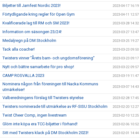
Biljetter till Jamfest Nordic 2023!
2023-04-17 16:19
Förtydligande kring regler för Open Gym
2023-04-11 12:57
Kvalificerade lag till RM och SM 2023!
2023-03-28 14:32
Information om säsongen 23/24!
2023-03-27 13:47
Medaljregn på DM Stockholm
2023-03-25 19:27
Tack alla coacher!
2023-03-23 09:50
Twisters vinner ”Årets barn- och ungdomsförening”
2023-03-23 09:17
Nytt och bättre samarbete för pro shop!
2023-03-22 09:57
CAMP ROSVALLA 2023
2023-03-19 11:47
Nominera någon från föreningen till Nacka Kommuns
2023-03-07 14:43
utmärkelser!
Valberedningens förslag till Twisters styrelse
2023-02-28 17:45
Twisters nominerade till utmärkelse av RF-SISU Stockholm
2023-02-20 12:27
Twist Cheer Comp, ingen livestream
2023-02-10 12:25
Glöm inte köpa era TCC-biljetter i förhand!
2023-02-06 10:52
Sitt med Twisters klack på DM Stockholm 2023!
2023-02-01 14:44