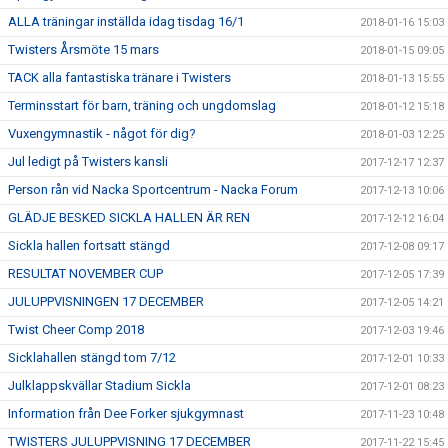
ALLA träningar inställda idag tisdag 16/1
2018-01-16 15:03
Twisters Årsmöte 15 mars
2018-01-15 09:05
TACK alla fantastiska tränare i Twisters
2018-01-13 15:55
Terminsstart för barn, träning och ungdomslag
2018-01-12 15:18
Vuxengymnastik - något för dig?
2018-01-03 12:25
Jul ledigt på Twisters kansli
2017-12-17 12:37
Person rån vid Nacka Sportcentrum - Nacka Forum
2017-12-13 10:06
GLÄDJE BESKED SICKLA HALLEN ÄR REN
2017-12-12 16:04
Sickla hallen fortsatt stängd
2017-12-08 09:17
RESULTAT NOVEMBER CUP
2017-12-05 17:39
JULUPPVISNINGEN 17 DECEMBER
2017-12-05 14:21
Twist Cheer Comp 2018
2017-12-03 19:46
Sicklahallen stängd tom 7/12
2017-12-01 10:33
Julklappskvällar Stadium Sickla
2017-12-01 08:23
Information från Dee Forker sjukgymnast
2017-11-23 10:48
TWISTERS JULUPPVISNING 17 DECEMBER
2017-11-22 15:45