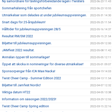
Ny samordnare för tävlingsförberedande lagen i Twisters
2022-06-23 11:43
Sommarhälsning från sportchefen
2022-06-23 10:55
Utmärkelser som delades ut under jubileumsuppvisningen.
2022-05-31 14:30
Snart dags för 25-årsjubileum!
2022-05-25 11:54
Hålltider för jubileumsuppvisningen 28/5
2022-05-16 14:37
Resultat RM/SM 2022
2022-05-15 21:54
Biljetter till jubileumsuppvisningen.
2022-05-09 12:00
JAMfest 2022 resultat.
2022-05-08 11:42
Anmälan öppen till sommarläger!
2022-05-05 12:11
Öppet att skicka in nomineringar för diverse utmärkelser!
2022-05-01 09:07
Sponsorpengar från ICA Maxi Nacka!
2022-04-19 14:03
Twist Cheer Camp - Summer Edition 2022
2022-04-13 11:54
Biljetter till Jamfest Nordic!
2022-04-07 12:32
Viktiga datum HT22
2022-04-05 13:38
Information om säsongen 2022/2023!
2022-03-29 12:55
Twist Cheer Camp Spring edition
2022-03-15 22:16