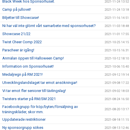
Black Week hos Sponsorhuset.
2021-11-24 13:52
Camp på jullovet!
2021-11-24 13:18
Biljetter till Showcase!
2021-11-16 14:51
Ni har väl inte glömt vårt samarbete med sponsorhuset?
2021-11-03 18:48
Showcase 21/22
2021-11-01 17:55
Twist Cheer Comp 2022
2021-10-25 14:15
Paracheer är igång!
2021-10-15 16:31
Anmälan öppen till Halloween Camp!
2021-10-12 18:10
Information om Sponsorhuset!
2021-10-06 15:40
Medaljregn på RM 2021!
2021-09-12 19:14
Utvecklingslandslaget tar emot ansökningar!
2021-09-08 17:22
Vi tar emot fler seniorer till tävlingslag!
2021-09-02 18:03
Twisters starter på RM/SM 2021
2021-08-24 16:50
Facebookgrupp för köp/byten/försäljning av
2021-08-20 13:17
träningskläder, skor mm.
Uppdaterade restriktioner
2021-08-18 11:15
Ny sponsorgrupp sökes
2021-08-13 12:46