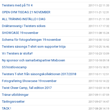
Twisters med på TV 4
2017-11-22 11:33
OPEN GYM TISDAG 21 NOVEMBER
2017-11-21 12:31
ALL TRÄNING INSTÄLLD I DAG
2017-11-21 11:59
Dräktansvarig i Twisters sökes
2017-11-17 17:32
SHOWCASE 19 november
2017-11-08 15:24
Schema för fotograferingen 19 november
2017-10-30 13:52
Twisters säsongs T-shirt som supporter tröja
2017-10-25 16:46
Vi i Twisters är stolta!!
2017-10-23 13:09
Ny sponsor och samarbetspartner Mixboxen
2017-10-18 09:18
S5 höstlovscamp
2017-10-15 18:31
Twisters T-shirt från säsongskollektionen 2017/2018
2017-10-11 12:51
Fotografering Showcase 19 november
2017-10-10 14:22
Twist Cheer Camp, fall edition 2017
2017-10-03 14:18
Tränar utbildningar
2017-09-11 07:59
Tävlingsrosetter
2017-09-07 14:47
TACK !
2017-08-28 14:19