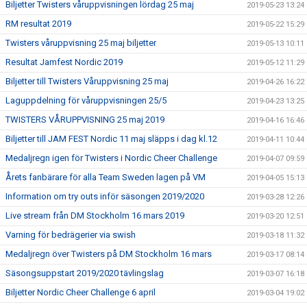
Biljetter Twisters våruppvisningen lördag 25 maj
2019-05-23 13:24
RM resultat 2019
2019-05-22 15:29
Twisters våruppvisning 25 maj biljetter
2019-05-13 10:11
Resultat Jamfest Nordic 2019
2019-05-12 11:29
Biljetter till Twisters Våruppvisning 25 maj
2019-04-26 16:22
Laguppdelning för våruppvisningen 25/5
2019-04-23 13:25
TWISTERS VÅRUPPVISNING 25 maj 2019
2019-04-16 16:46
Biljetter till JAM FEST Nordic 11 maj släpps i dag kl.12
2019-04-11 10:44
Medaljregn igen för Twisters i Nordic Cheer Challenge
2019-04-07 09:59
Årets fanbärare för alla Team Sweden lagen på VM
2019-04-05 15:13
Information om try outs inför säsongen 2019/2020
2019-03-28 12:26
Live stream från DM Stockholm 16 mars 2019
2019-03-20 12:51
Varning för bedrägerier via swish
2019-03-18 11:32
Medaljregn över Twisters på DM Stockholm 16 mars
2019-03-17 08:14
Säsongsuppstart 2019/2020 tävlingslag
2019-03-07 16:18
Biljetter Nordic Cheer Challenge 6 april
2019-03-04 19:02