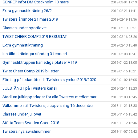
GENREP inför DM Stockholm 13 mars
2019-03-01 17:19
Extra gymnastikträning 26/2
2019-02-21 11:41
Twisters årsmöte 21 mars 2019
2019-02-19 11:36
Classes under sportlovet
2019-02-19 00:51
TWIST CHEER COMP 2019 RESULTAT
2019-02-16 23:26
Extra gymnastikträning
2019-02-13 13:40
Inställda träningar söndag 3 februari
2019-02-03 10:41
Gymnastiktruppen har lediga platser VT19
2019-01-22 13:05
Twist Cheer Comp 2019 biljetter
2019-01-16 10:21
Förslag på ledamöter till Twisters styrelse 2019/2020
2019-01-02 16:05
JULSTÄNGT på Twisters kansli
2018-12-11 12:23
Stadium julklappsdagar för alla Twisters medlemmar
2018-12-03 13:45
Välkommen till Twisters juluppvisning 16 december
2018-11-21 13:33
Classes under jullovet
2018-11-16 13:42
Stötta Team Sweden Coed 2018
2018-11-12 16:46
Twisters nya swishnummer
2018-11-07 09:42