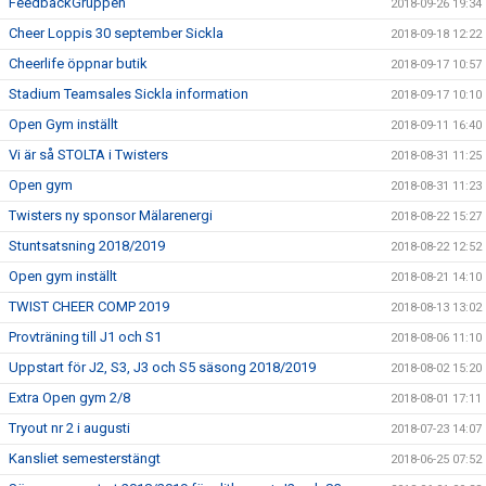
FeedbackGruppen
2018-09-26 19:34
Cheer Loppis 30 september Sickla
2018-09-18 12:22
Cheerlife öppnar butik
2018-09-17 10:57
Stadium Teamsales Sickla information
2018-09-17 10:10
Open Gym inställt
2018-09-11 16:40
Vi är så STOLTA i Twisters
2018-08-31 11:25
Open gym
2018-08-31 11:23
Twisters ny sponsor Mälarenergi
2018-08-22 15:27
Stuntsatsning 2018/2019
2018-08-22 12:52
Open gym inställt
2018-08-21 14:10
TWIST CHEER COMP 2019
2018-08-13 13:02
Provträning till J1 och S1
2018-08-06 11:10
Uppstart för J2, S3, J3 och S5 säsong 2018/2019
2018-08-02 15:20
Extra Open gym 2/8
2018-08-01 17:11
Tryout nr 2 i augusti
2018-07-23 14:07
Kansliet semesterstängt
2018-06-25 07:52