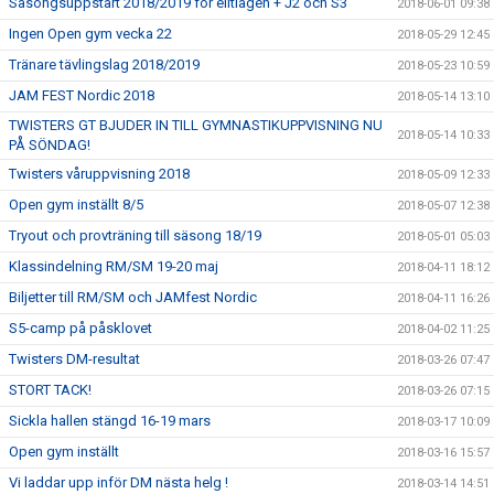
Säsongsuppstart 2018/2019 för elitlagen + J2 och S3
2018-06-01 09:38
Ingen Open gym vecka 22
2018-05-29 12:45
Tränare tävlingslag 2018/2019
2018-05-23 10:59
JAM FEST Nordic 2018
2018-05-14 13:10
TWISTERS GT BJUDER IN TILL GYMNASTIKUPPVISNING NU
2018-05-14 10:33
PÅ SÖNDAG!
Twisters våruppvisning 2018
2018-05-09 12:33
Open gym inställt 8/5
2018-05-07 12:38
Tryout och provträning till säsong 18/19
2018-05-01 05:03
Klassindelning RM/SM 19-20 maj
2018-04-11 18:12
Biljetter till RM/SM och JAMfest Nordic
2018-04-11 16:26
S5-camp på påsklovet
2018-04-02 11:25
Twisters DM-resultat
2018-03-26 07:47
STORT TACK!
2018-03-26 07:15
Sickla hallen stängd 16-19 mars
2018-03-17 10:09
Open gym inställt
2018-03-16 15:57
Vi laddar upp inför DM nästa helg !
2018-03-14 14:51