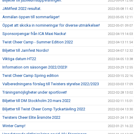
Biljetter till jubileumsuppvisningen.
2022-05-09 12:00
JAMfest 2022 resultat.
2022-05-08 11:42
Anmälan öppen till sommarläger!
2022-05-05 12:11
Öppet att skicka in nomineringar för diverse utmärkelser!
2022-05-01 09:07
Sponsorpengar från ICA Maxi Nacka!
2022-04-19 14:03
Twist Cheer Camp - Summer Edition 2022
2022-04-13 11:54
Biljetter till Jamfest Nordic!
2022-04-07 12:32
Viktiga datum HT22
2022-04-05 13:38
Information om säsongen 2022/2023!
2022-03-29 12:55
Twist Cheer Camp Spring edition
2022-03-15 22:16
Valberedningens förslag till Twisters styrelse 2022/2023
2022-03-03 17:09
Träningsmöjligheter under sportlovet!
2022-02-28 13:02
Biljetter till DM Stockholm 20 mars 2022
2022-02-11 15:01
Biljetter till Twist Cheer Comp Tyckartävling 2022
2022-02-04 13:30
Twisters Cheer Elite årsmöte 2022
2022-01-24 11:34
Winter Camp!
2022-01-21 16:22