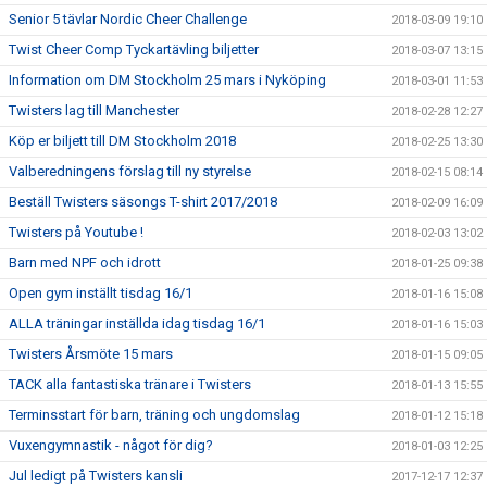
Senior 5 tävlar Nordic Cheer Challenge
2018-03-09 19:10
Twist Cheer Comp Tyckartävling biljetter
2018-03-07 13:15
Information om DM Stockholm 25 mars i Nyköping
2018-03-01 11:53
Twisters lag till Manchester
2018-02-28 12:27
Köp er biljett till DM Stockholm 2018
2018-02-25 13:30
Valberedningens förslag till ny styrelse
2018-02-15 08:14
Beställ Twisters säsongs T-shirt 2017/2018
2018-02-09 16:09
Twisters på Youtube !
2018-02-03 13:02
Barn med NPF och idrott
2018-01-25 09:38
Open gym inställt tisdag 16/1
2018-01-16 15:08
ALLA träningar inställda idag tisdag 16/1
2018-01-16 15:03
Twisters Årsmöte 15 mars
2018-01-15 09:05
TACK alla fantastiska tränare i Twisters
2018-01-13 15:55
Terminsstart för barn, träning och ungdomslag
2018-01-12 15:18
Vuxengymnastik - något för dig?
2018-01-03 12:25
Jul ledigt på Twisters kansli
2017-12-17 12:37