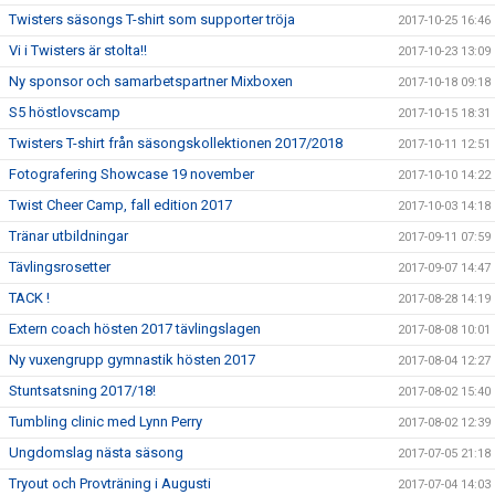
Twisters säsongs T-shirt som supporter tröja
2017-10-25 16:46
Vi i Twisters är stolta!!
2017-10-23 13:09
Ny sponsor och samarbetspartner Mixboxen
2017-10-18 09:18
S5 höstlovscamp
2017-10-15 18:31
Twisters T-shirt från säsongskollektionen 2017/2018
2017-10-11 12:51
Fotografering Showcase 19 november
2017-10-10 14:22
Twist Cheer Camp, fall edition 2017
2017-10-03 14:18
Tränar utbildningar
2017-09-11 07:59
Tävlingsrosetter
2017-09-07 14:47
TACK !
2017-08-28 14:19
Extern coach hösten 2017 tävlingslagen
2017-08-08 10:01
Ny vuxengrupp gymnastik hösten 2017
2017-08-04 12:27
Stuntsatsning 2017/18!
2017-08-02 15:40
Tumbling clinic med Lynn Perry
2017-08-02 12:39
Ungdomslag nästa säsong
2017-07-05 21:18
Tryout och Provträning i Augusti
2017-07-04 14:03