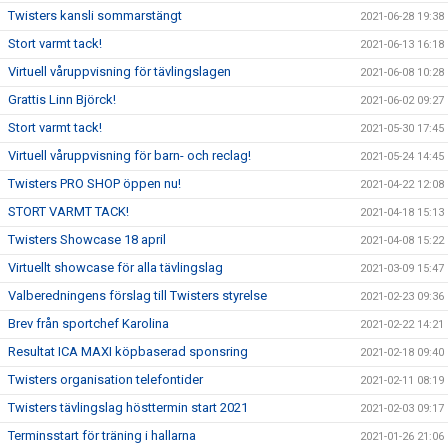
Twisters kansli sommarstängt
2021-06-28 19:38
Stort varmt tack!
2021-06-13 16:18
Virtuell våruppvisning för tävlingslagen
2021-06-08 10:28
Grattis Linn Björck!
2021-06-02 09:27
Stort varmt tack!
2021-05-30 17:45
Virtuell våruppvisning för barn- och reclag!
2021-05-24 14:45
Twisters PRO SHOP öppen nu!
2021-04-22 12:08
STORT VARMT TACK!
2021-04-18 15:13
Twisters Showcase 18 april
2021-04-08 15:22
Virtuellt showcase för alla tävlingslag
2021-03-09 15:47
Valberedningens förslag till Twisters styrelse
2021-02-23 09:36
Brev från sportchef Karolina
2021-02-22 14:21
Resultat ICA MAXI köpbaserad sponsring
2021-02-18 09:40
Twisters organisation telefontider
2021-02-11 08:19
Twisters tävlingslag hösttermin start 2021
2021-02-03 09:17
Terminsstart för träning i hallarna
2021-01-26 21:06