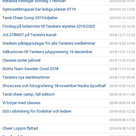
Inställda träningar söndag 3 februari
2019-02-03 10:41
Gymnastiktruppen har lediga platser VT19
2019-01-22 13:05
Twist Cheer Comp 2019 biljetter
2019-01-16 10:21
Förslag på ledamöter till Twisters styrelse 2019/2020
2019-01-02 16:05
JULSTÄNGT på Twisters kansli
2018-12-11 12:23
Stadium julklappsdagar för alla Twisters medlemmar
2018-12-03 13:45
Välkommen till Twisters juluppvisning 16 december
2018-11-21 13:33
Classes under jullovet
2018-11-16 13:42
Stötta Team Sweden Coed 2018
2018-11-12 16:46
Twisters nya swishnummer
2018-11-07 09:42
Showcase och fotografering 18 november Nacka Sporthall
2018-10-30 14:25
Twist cheer camp, fall edition!
2018-10-10 11:00
Vi börjar med classes
2018-10-03 14:58
SISU utbildning för föräldrar och ledare
2018-10-02 12:32
2018-09-30 17:56
Cheer Loppis flyttad
2018-09-28 14:30