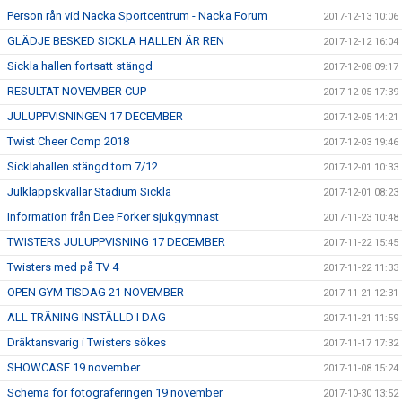
Person rån vid Nacka Sportcentrum - Nacka Forum
2017-12-13 10:06
GLÄDJE BESKED SICKLA HALLEN ÄR REN
2017-12-12 16:04
Sickla hallen fortsatt stängd
2017-12-08 09:17
RESULTAT NOVEMBER CUP
2017-12-05 17:39
JULUPPVISNINGEN 17 DECEMBER
2017-12-05 14:21
Twist Cheer Comp 2018
2017-12-03 19:46
Sicklahallen stängd tom 7/12
2017-12-01 10:33
Julklappskvällar Stadium Sickla
2017-12-01 08:23
Information från Dee Forker sjukgymnast
2017-11-23 10:48
TWISTERS JULUPPVISNING 17 DECEMBER
2017-11-22 15:45
Twisters med på TV 4
2017-11-22 11:33
OPEN GYM TISDAG 21 NOVEMBER
2017-11-21 12:31
ALL TRÄNING INSTÄLLD I DAG
2017-11-21 11:59
Dräktansvarig i Twisters sökes
2017-11-17 17:32
SHOWCASE 19 november
2017-11-08 15:24
Schema för fotograferingen 19 november
2017-10-30 13:52