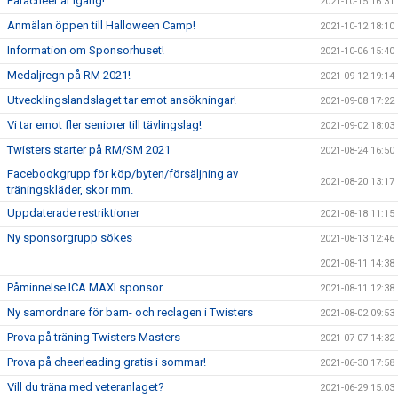
Paracheer är igång!
2021-10-15 16:31
Anmälan öppen till Halloween Camp!
2021-10-12 18:10
Information om Sponsorhuset!
2021-10-06 15:40
Medaljregn på RM 2021!
2021-09-12 19:14
Utvecklingslandslaget tar emot ansökningar!
2021-09-08 17:22
Vi tar emot fler seniorer till tävlingslag!
2021-09-02 18:03
Twisters starter på RM/SM 2021
2021-08-24 16:50
Facebookgrupp för köp/byten/försäljning av
2021-08-20 13:17
träningskläder, skor mm.
Uppdaterade restriktioner
2021-08-18 11:15
Ny sponsorgrupp sökes
2021-08-13 12:46
2021-08-11 14:38
Påminnelse ICA MAXI sponsor
2021-08-11 12:38
Ny samordnare för barn- och reclagen i Twisters
2021-08-02 09:53
Prova på träning Twisters Masters
2021-07-07 14:32
Prova på cheerleading gratis i sommar!
2021-06-30 17:58
Vill du träna med veteranlaget?
2021-06-29 15:03