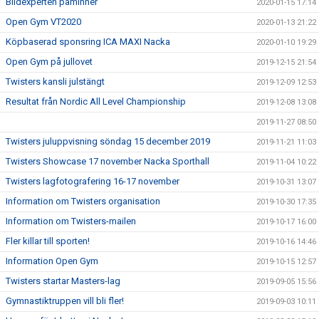
Bildexperten påminner
2020-01-15 17:14
Open Gym VT2020
2020-01-13 21:22
Köpbaserad sponsring ICA MAXI Nacka
2020-01-10 19:29
Open Gym på jullovet
2019-12-15 21:54
Twisters kansli julstängt
2019-12-09 12:53
Resultat från Nordic All Level Championship
2019-12-08 13:08
2019-11-27 08:50
Twisters juluppvisning söndag 15 december 2019
2019-11-21 11:03
Twisters Showcase 17 november Nacka Sporthall
2019-11-04 10:22
Twisters lagfotografering 16-17 november
2019-10-31 13:07
Information om Twisters organisation
2019-10-30 17:35
Information om Twisters-mailen
2019-10-17 16:00
Fler killar till sporten!
2019-10-16 14:46
Information Open Gym
2019-10-15 12:57
Twisters startar Masters-lag
2019-09-05 15:56
Gymnastiktruppen vill bli fler!
2019-09-03 10:11