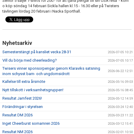
Senior 5 säljer T-shirts för 200:- för att tjäna pengar till sin USA resa - kom
EXTRATRÄNING
o köp söndag 14 februari Sickla hallen kl.15 - 16.30 eller på Twisters
tävlingen lördag 20 februari i Nacka Sporthall.
KLÄDER & MERCH
TWIST CHEER COMP
Nyhetsarkiv
Semesterstängt på kansliet vecka 28-31
2026-07-05 10:21
Vill du börja med cheerleading?
2026-07-05 10:17
Twisers vinner sponsorpengar genom Klaraviks satsning
2026-06-22 12:51
inom schysst barn- och ungdomsidrott
Kallelse till extra årsmöte
2026-05-16 09:03
Nytt tillskott i verksamhetsgruppen!
2026-05-16 08:45
Resultat Jamfest 2026!
2026-05-12 14:59
Förändringar i styrelsen
2026-03-24 12:40
Resultat DM 2026
2026-03-23 11:22
Inget Cheerburst somamren 2026
2026-03-12 15:41
Resultat NM 2026
2026-02-01 10:50