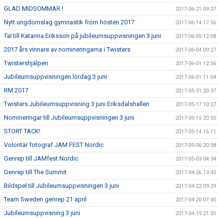
GLAD MIDSOMMAR !
2017-06-21 09:27
Nytt ungdomslag gymnastik from hösten 2017
2017-06-14 17:56
Tal till Katarina Eriksson på jubileumsuppvisningen 3 juni
2017-06-05 12:08
2017 års vinnare av nomineringarna i Twisters
2017-06-04 09:27
Twistershjälpen
2017-06-01 12:56
Jubileumsuppvisningen lördag 3 juni
2017-06-01 11:04
RM 2017
2017-05-31 20:37
Twisters Jubileumsuppvisning 3 juni Eriksdalshallen
2017-05-17 10:27
Nomineringar till Jubileumsuppvisningen 3 juni
2017-05-15 20:50
STORT TACK!
2017-05-14 16:11
Volontär fotograf JAM FEST Nordic
2017-05-06 20:58
Genrep till JAMfest Nordic
2017-05-03 04:34
Genrep till The Summit
2017-04-26 13:45
Bildspel till Jubileumsuppvisningen 3 juni
2017-04-22 09:29
Team Sweden genrep 21 april
2017-04-20 07:45
Jubileumsuppvisning 3 juni
2017-04-19 21:35