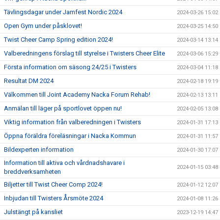
Tävlingsdagar under Jamfest Nordic 2024
2024-03-26 15:02
Open Gym under påsklovet!
2024-03-25 14:50
Twist Cheer Camp Spring edition 2024!
2024-03-14 13:14
Valberedningens förslag till styrelse i Twisters Cheer Elite
2024-03-06 15:29
Första information om säsong 24/25 i Twisters
2024-03-04 11:18
Resultat DM 2024
2024-02-18 19:19
Välkommen till Joint Academy Nacka Forum Rehab!
2024-02-13 13:11
Anmälan till läger på sportlovet öppen nu!
2024-02-05 13:08
Viktig information från valberedningen i Twisters
2024-01-31 17:13
Öppna föräldra föreläsningar i Nacka Kommun
2024-01-31 11:57
Bildexperten information
2024-01-30 17:07
Information till aktiva och vårdnadshavare i
2024-01-15 03:48
breddverksamheten
Biljetter till Twist Cheer Comp 2024!
2024-01-12 12:07
Inbjudan till Twisters Årsmöte 2024
2024-01-08 11:26
Julstängt på kansliet
2023-12-19 14:47