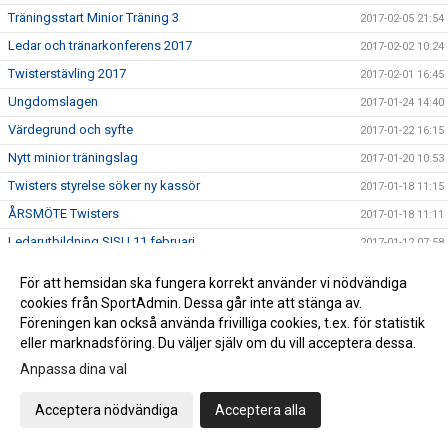
Träningsstart Minior Träning 3
2017-02-05 21:54
Ledar och tränarkonferens 2017
2017-02-02 10:24
Twisterstävling 2017
2017-02-01 16:45
Ungdomslagen
2017-01-24 14:40
Värdegrund och syfte
2017-01-22 16:15
Nytt minior träningslag
2017-01-20 10:53
Twisters styrelse söker ny kassör
2017-01-18 11:15
ÅRSMÖTE Twisters
2017-01-18 11:11
Ledarutbildning SISU 11 februari
2017-01-12 07:58
Träna med landslaget - nu på fredag!
2017-01-05 13:36
För att hemsidan ska fungera korrekt använder vi nödvändiga
Twisters Kalender 2017
2016-12-14 17:23
cookies från SportAdmin. Dessa går inte att stänga av.
Föreningen kan också använda frivilliga cookies, t.ex. för statistik
PROVA PÅ .....
2016-12-13 08:59
eller marknadsföring. Du väljer själv om du vill acceptera dessa.
Tack SISU!
2016-12-08 15:40
Anpassa dina val
Hjälpledarutbildning
2016-12-08 14:37
SAVE THE DATES !
Acceptera nödvändiga
Acceptera alla
2016-12-08 11:48
JULUPPVISNINGEN 17 dec
2016-12-06 11:41