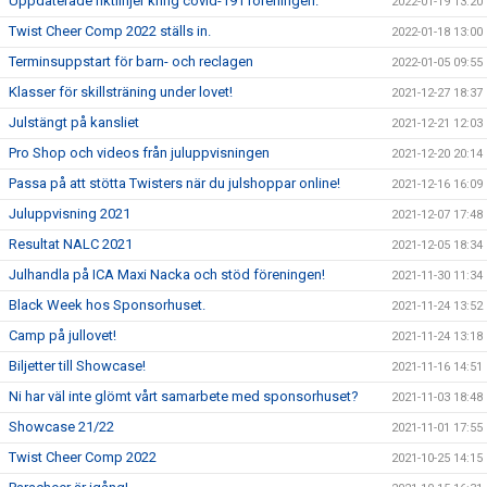
Uppdaterade riktlinjer kring covid-19 i föreningen.
2022-01-19 13:20
Twist Cheer Comp 2022 ställs in.
2022-01-18 13:00
Terminsuppstart för barn- och reclagen
2022-01-05 09:55
Klasser för skillsträning under lovet!
2021-12-27 18:37
Julstängt på kansliet
2021-12-21 12:03
Pro Shop och videos från juluppvisningen
2021-12-20 20:14
Passa på att stötta Twisters när du julshoppar online!
2021-12-16 16:09
Juluppvisning 2021
2021-12-07 17:48
Resultat NALC 2021
2021-12-05 18:34
Julhandla på ICA Maxi Nacka och stöd föreningen!
2021-11-30 11:34
Black Week hos Sponsorhuset.
2021-11-24 13:52
Camp på jullovet!
2021-11-24 13:18
Biljetter till Showcase!
2021-11-16 14:51
Ni har väl inte glömt vårt samarbete med sponsorhuset?
2021-11-03 18:48
Showcase 21/22
2021-11-01 17:55
Twist Cheer Comp 2022
2021-10-25 14:15