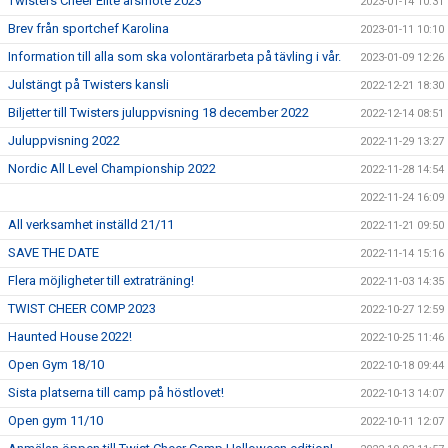
Twisters Cheer Elite årsmöte 2023
2023-01-14 10:31
Brev från sportchef Karolina
2023-01-11 10:10
Information till alla som ska volontärarbeta på tävling i vår.
2023-01-09 12:26
Julstängt på Twisters kansli
2022-12-21 18:30
Biljetter till Twisters juluppvisning 18 december 2022
2022-12-14 08:51
Juluppvisning 2022
2022-11-29 13:27
Nordic All Level Championship 2022
2022-11-28 14:54
2022-11-24 16:09
All verksamhet inställd 21/11
2022-11-21 09:50
SAVE THE DATE
2022-11-14 15:16
Flera möjligheter till extraträning!
2022-11-03 14:35
TWIST CHEER COMP 2023
2022-10-27 12:59
Haunted House 2022!
2022-10-25 11:46
Open Gym 18/10
2022-10-18 09:44
Sista platserna till camp på höstlovet!
2022-10-13 14:07
Open gym 11/10
2022-10-11 12:07