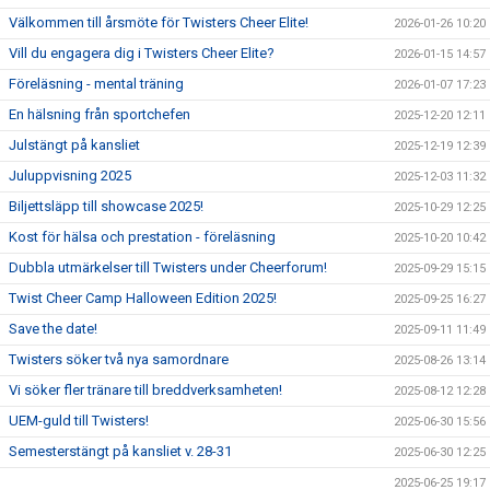
Välkommen till årsmöte för Twisters Cheer Elite!
2026-01-26 10:20
Vill du engagera dig i Twisters Cheer Elite?
2026-01-15 14:57
Föreläsning - mental träning
2026-01-07 17:23
En hälsning från sportchefen
2025-12-20 12:11
Julstängt på kansliet
2025-12-19 12:39
Juluppvisning 2025
2025-12-03 11:32
Biljettsläpp till showcase 2025!
2025-10-29 12:25
Kost för hälsa och prestation - föreläsning
2025-10-20 10:42
Dubbla utmärkelser till Twisters under Cheerforum!
2025-09-29 15:15
Twist Cheer Camp Halloween Edition 2025!
2025-09-25 16:27
Save the date!
2025-09-11 11:49
Twisters söker två nya samordnare
2025-08-26 13:14
Vi söker fler tränare till breddverksamheten!
2025-08-12 12:28
UEM-guld till Twisters!
2025-06-30 15:56
Semesterstängt på kansliet v. 28-31
2025-06-30 12:25
2025-06-25 19:17