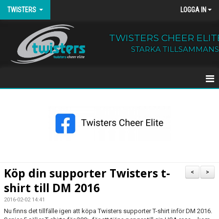
TWISTERS
LOGGA IN
TWISTERS CHEER ELIT
STARKA TILLSAMMANS
HEM
NYHETER
OM TWISTERS
BÖRJA HOS OSS
Köp din supporter Twisters t-
<
>
shirt till DM 2016
KALENDER
2016-02-02 14:41
KONTAKT
Nu finns det tillfälle igen att köpa Twisters supporter T-shirt inför DM 2016.