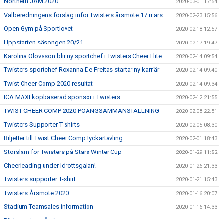
Northern JAM 2020
2020-03-01 17:54
Valberedningens förslag inför Twisters årsmöte 17 mars
2020-02-23 15:56
Open Gym på Sportlovet
2020-02-18 12:57
Uppstarten säsongen 20/21
2020-02-17 19:47
Karolina Olovsson blir ny sportchef i Twisters Cheer Elite
2020-02-14 09:54
Twisters sportchef Roxanna De Freitas startar ny karriär
2020-02-14 09:40
Twist Cheer Comp 2020 resultat
2020-02-14 09:34
ICA MAXI köpbaserad sponsor i Twisters
2020-02-12 21:55
TWIST CHEER COMP 2020 POÄNGSAMMANSTÄLLNING
2020-02-08 22:51
Twisters Supporter T-shirts
2020-02-05 08:30
Biljetter till Twist Cheer Comp tyckartävling
2020-02-01 18:43
Storslam för Twisters på Stars Winter Cup
2020-01-29 11:52
Cheerleading under Idrottsgalan!
2020-01-26 21:33
Twisters supporter T-shirt
2020-01-21 15:43
Twisters Årsmöte 2020
2020-01-16 20:07
Stadium Teamsales information
2020-01-16 14:33