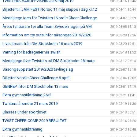
TWISTERS VÅRUPPVISNING 25 maj 2019
2019-04-16 16:46
Biljetter till JAM FEST Nordic 11 maj släpps i dag kl.12
2019-04-11 10:44
Medaljregn igen för Twisters i Nordic Cheer Challenge
2019-04-07 09:59
Årets fanbärare för alla Team Sweden lagen på VM
2019-04-05 15:13
Information om try outs inför säsongen 2019/2020
2019-03-28 12:26
Live stream från DM Stockholm 16 mars 2019
2019-03-20 12:51
Varning för bedrägerier via swish
2019-03-18 11:32
Medaljregn över Twisters på DM Stockholm 16 mars
2019-03-17 08:14
Säsongsuppstart 2019/2020 tävlingslag
2019-03-07 16:18
Biljetter Nordic Cheer Challenge 6 april
2019-03-04 19:02
GENREP inför DM Stockholm 13 mars
2019-03-01 17:19
Extra gymnastikträning 26/2
2019-02-21 11:41
Twisters årsmöte 21 mars 2019
2019-02-19 11:36
Classes under sportlovet
2019-02-19 00:51
TWIST CHEER COMP 2019 RESULTAT
2019-02-16 23:26
Extra gymnastikträning
2019-02-13 13:40