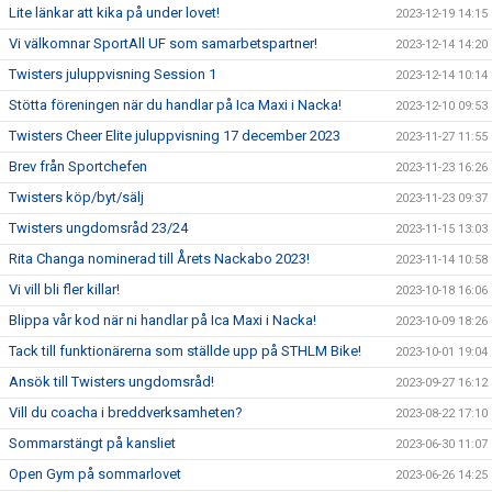
Lite länkar att kika på under lovet!
2023-12-19 14:15
Vi välkomnar SportAll UF som samarbetspartner!
2023-12-14 14:20
Twisters juluppvisning Session 1
2023-12-14 10:14
Stötta föreningen när du handlar på Ica Maxi i Nacka!
2023-12-10 09:53
Twisters Cheer Elite juluppvisning 17 december 2023
2023-11-27 11:55
Brev från Sportchefen
2023-11-23 16:26
Twisters köp/byt/sälj
2023-11-23 09:37
Twisters ungdomsråd 23/24
2023-11-15 13:03
Rita Changa nominerad till Årets Nackabo 2023!
2023-11-14 10:58
Vi vill bli fler killar!
2023-10-18 16:06
Blippa vår kod när ni handlar på Ica Maxi i Nacka!
2023-10-09 18:26
Tack till funktionärerna som ställde upp på STHLM Bike!
2023-10-01 19:04
Ansök till Twisters ungdomsråd!
2023-09-27 16:12
Vill du coacha i breddverksamheten?
2023-08-22 17:10
Sommarstängt på kansliet
2023-06-30 11:07
Open Gym på sommarlovet
2023-06-26 14:25