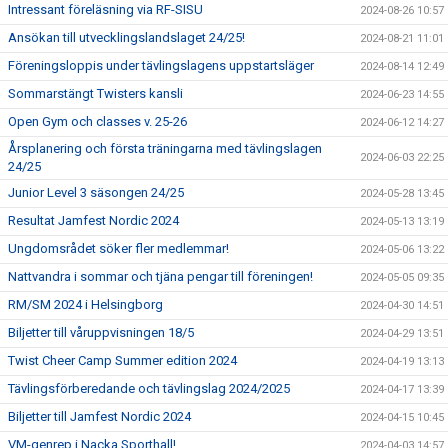
Intressant föreläsning via RF-SISU
2024-08-26 10:57
Ansökan till utvecklingslandslaget 24/25!
2024-08-21 11:01
Föreningsloppis under tävlingslagens uppstartsläger
2024-08-14 12:49
Sommarstängt Twisters kansli
2024-06-23 14:55
Open Gym och classes v. 25-26
2024-06-12 14:27
Årsplanering och första träningarna med tävlingslagen
2024-06-03 22:25
24/25
Junior Level 3 säsongen 24/25
2024-05-28 13:45
Resultat Jamfest Nordic 2024
2024-05-13 13:19
Ungdomsrådet söker fler medlemmar!
2024-05-06 13:22
Nattvandra i sommar och tjäna pengar till föreningen!
2024-05-05 09:35
RM/SM 2024 i Helsingborg
2024-04-30 14:51
Biljetter till våruppvisningen 18/5
2024-04-29 13:51
Twist Cheer Camp Summer edition 2024
2024-04-19 13:13
Tävlingsförberedande och tävlingslag 2024/2025
2024-04-17 13:39
Biljetter till Jamfest Nordic 2024
2024-04-15 10:45
VM-genrep i Nacka Sporthall!
2024-04-03 14:57