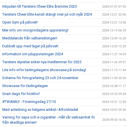
Inbjudan till Twisters Cheer Elite årsmöte 2025
2025-01-07 07:50
Twisters Cheer Elite kansli stängt över jul och nyår 2024
2024-12-21 22:06
Open Gym på jullovet!
2024-12-21 13:36
Mer info om morgondagens uppvisning!
2024-12-14 06:33
Meddelande från valberedningen!
2024-12-09 16:20
Dubbelt upp med läger på jullovet!
2024-12-02 15:29
Information om juluppvisningen 2024
2024-11-27 14:53
Twisters styrelse söker nya medlemmar för 2025
2024-11-26 09:31
Lite info inför tävlingslagens showcase på söndag!
2024-11-19 11:44
Schema för fotografering 23 och 24 november
2024-11-09 20:56
Showcase för tävlingslagen
2024-10-28 11:17
Snart dags för höstlov!
2024-10-22 09:24
#TWAMILY - Föreningsdag 27/10
2024-10-21 12:30
Med anledning av helgens artikel i Aftonbladet
2024-10-07 09:36
Varning för vape och e-cigaretter - Håll vår verksamhet fri
2024-09-20 16:55
från skadliga ämnen!