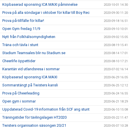
Köpbaserad sponsring ICA MAXI påminnelse
2020-10-01 14:30
Prova på alla söndagar i oktober för killar till Boy Rec
2020-09-30 11:20
Prova på-tillfälle för killar!
2020-09-18 16:51
Open Gym fredag 11/9
2020-09-10 10:01
Nytt från Folkhälsomyndigheten
2020-09-02 15:05
Träna och tävla i stunt
2020-08-19 15:41
Stadium Teamsales blir nu Stadium.se
2020-08-14 17:01
Cheerlife öppettider
2020-08-10 17:21
Karantän vid utlandsresa i sommar
2020-07-02 16:14
Köpbaserad sponsring ICA MAXI
2020-06-29 16:05
Sommarstängt på Twisters kansli
2020-06-25 12:12
Prova på Cheerleading
2020-06-24 16:55
Open gym i sommar
2020-06-21 18:29
Uppdaterad Covid-19 information från SCF ang stunt
2020-06-10 15:08
Träningstider för tävlingslagen HT2020
2020-05-22 11:47
Twisters organisation säsongen 20/21
2020-05-07 10:28