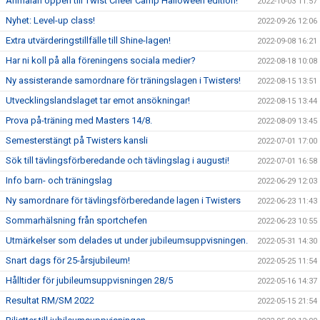
Anmälan öppen till Twist Cheer Camp Halloween edition!
2022-10-03 11:57
Nyhet: Level-up class!
2022-09-26 12:06
Extra utvärderingstillfälle till Shine-lagen!
2022-09-08 16:21
Har ni koll på alla föreningens sociala medier?
2022-08-18 10:08
Ny assisterande samordnare för träningslagen i Twisters!
2022-08-15 13:51
Utvecklingslandslaget tar emot ansökningar!
2022-08-15 13:44
Prova på-träning med Masters 14/8.
2022-08-09 13:45
Semesterstängt på Twisters kansli
2022-07-01 17:00
Sök till tävlingsförberedande och tävlingslag i augusti!
2022-07-01 16:58
Info barn- och träningslag
2022-06-29 12:03
Ny samordnare för tävlingsförberedande lagen i Twisters
2022-06-23 11:43
Sommarhälsning från sportchefen
2022-06-23 10:55
Utmärkelser som delades ut under jubileumsuppvisningen.
2022-05-31 14:30
Snart dags för 25-årsjubileum!
2022-05-25 11:54
Hålltider för jubileumsuppvisningen 28/5
2022-05-16 14:37
Resultat RM/SM 2022
2022-05-15 21:54