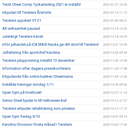
Twist Cheer Comp Tyckartävling 2021 är inställd
2021-01-21 10:25
Inbjudan till Twisters Årsmöte
2021-01-15 11:12
Twisters uppstart VT-21
2021-01-06 08:21
All verksamhet pausad
2020-12-19 14:25
Julstängt Twisters kansli
2020-12-18 18:29
Inför julhandel på ICA MAXI Nacka ge ditt stöd till Twisters!
2020-12-07 14:39
Julhälsning från sportchef Karolina
2020-12-04 09:34
Twisters juluppvisning inställd 13 december
2020-11-26 14:28
Information efter dagens presskonferens
2020-11-20 17:08
Erbjudande från online butiken Cheermania
2020-11-04 12:36
Inställda träningar söndag 1/11
2020-10-30 09:46
Open Gym på höstlovet!
2020-10-27 11:14
Senior Steel bjuder in till Halloween-kul!
2020-10-12 21:57
Twisters erbjuder rehabträning som privates
2020-10-12 17:15
Open Gym fredag 9/10
2020-10-07 09:14
Karolina Olovsson första månad i Twisters
2020-10-02 17:04