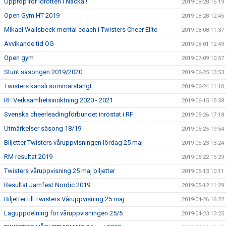
Upprop för Idrotten i Nacka !
2019-08-28 15:19
Open Gym HT 2019
2019-08-28 12:45
Mikael Wallsbeck mental coach i Twisters Cheer Elite
2019-08-08 11:37
Avvikande tid OG
2019-08-01 12:49
Open gym
2019-07-09 10:57
Stunt säsongen 2019/2020
2019-06-25 13:53
Twisters kansli sommarstängt
2019-06-24 11:10
RF Verksamhetsinriktning 2020 - 2021
2019-06-15 15:58
Svenska cheerleadingförbundet inröstat i RF
2019-05-26 17:18
Utmärkelser säsong 18/19
2019-05-25 19:54
Biljetter Twisters våruppvisningen lördag 25 maj
2019-05-23 13:24
RM resultat 2019
2019-05-22 15:29
Twisters våruppvisning 25 maj biljetter
2019-05-13 10:11
Resultat Jamfest Nordic 2019
2019-05-12 11:29
Biljetter till Twisters Våruppvisning 25 maj
2019-04-26 16:22
Laguppdelning för våruppvisningen 25/5
2019-04-23 13:25