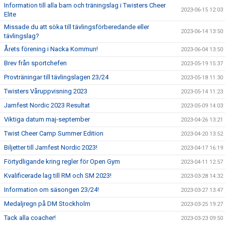
Information till alla barn och träningslag i Twisters Cheer
2023-06-15 12:03
Elite
Missade du att söka till tävlingsförberedande eller
2023-06-14 13:50
tävlingslag?
Årets förening i Nacka Kommun!
2023-06-04 13:50
Brev från sportchefen
2023-05-19 15:37
Provträningar till tävlingslagen 23/24
2023-05-18 11:30
Twisters Våruppvisning 2023
2023-05-14 11:23
Jamfest Nordic 2023 Resultat
2023-05-09 14:03
Viktiga datum maj-september
2023-04-26 13:21
Twist Cheer Camp Summer Edition
2023-04-20 13:52
Biljetter till Jamfest Nordic 2023!
2023-04-17 16:19
Förtydligande kring regler för Open Gym
2023-04-11 12:57
Kvalificerade lag till RM och SM 2023!
2023-03-28 14:32
Information om säsongen 23/24!
2023-03-27 13:47
Medaljregn på DM Stockholm
2023-03-25 19:27
Tack alla coacher!
2023-03-23 09:50