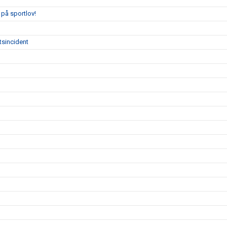
på sportlov!
tsincident