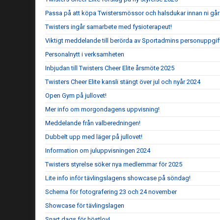
Passa på att köpa Twistersmössor och halsdukar innan ni går 
Twisters ingår samarbete med fysioterapeut!
Viktigt meddelande till berörda av Sportadmins personuppgif
Personalnytt i verksamheten
Inbjudan till Twisters Cheer Elite årsmöte 2025
Twisters Cheer Elite kansli stängt över jul och nyår 2024
Open Gym på jullovet!
Mer info om morgondagens uppvisning!
Meddelande från valberedningen!
Dubbelt upp med läger på jullovet!
Information om juluppvisningen 2024
Twisters styrelse söker nya medlemmar för 2025
Lite info inför tävlingslagens showcase på söndag!
Schema för fotografering 23 och 24 november
Showcase för tävlingslagen
Snart dags för höstlov!