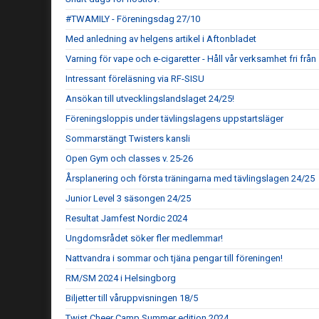
#TWAMILY - Föreningsdag 27/10
Med anledning av helgens artikel i Aftonbladet
Varning för vape och e-cigaretter - Håll vår verksamhet fri frå
Intressant föreläsning via RF-SISU
Ansökan till utvecklingslandslaget 24/25!
Föreningsloppis under tävlingslagens uppstartsläger
Sommarstängt Twisters kansli
Open Gym och classes v. 25-26
Årsplanering och första träningarna med tävlingslagen 24/25
Junior Level 3 säsongen 24/25
Resultat Jamfest Nordic 2024
Ungdomsrådet söker fler medlemmar!
Nattvandra i sommar och tjäna pengar till föreningen!
RM/SM 2024 i Helsingborg
Biljetter till våruppvisningen 18/5
Twist Cheer Camp Summer edition 2024