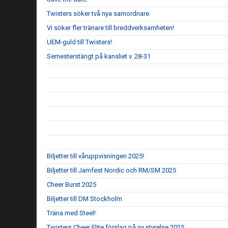
Twisters söker två nya samordnare
Vi söker fler tränare till breddverksamheten!
UEM-guld till Twisters!
Semesterstängt på kansliet v. 28-31
Biljetter till våruppvisningen 2025!
Biljetter till Jamfest Nordic och RM/SM 2025
Cheer Burst 2025
Biljetter till DM Stockholm
Träna med Steel!
Twisters Cheer Elite förslag på ny styrelse 2025