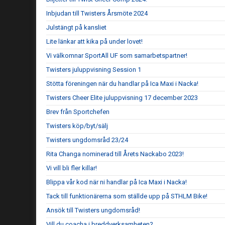
Inbjudan till Twisters Årsmöte 2024
Julstängt på kansliet
Lite länkar att kika på under lovet!
Vi välkomnar SportAll UF som samarbetspartner!
Twisters juluppvisning Session 1
Stötta föreningen när du handlar på Ica Maxi i Nacka!
Twisters Cheer Elite juluppvisning 17 december 2023
Brev från Sportchefen
Twisters köp/byt/sälj
Twisters ungdomsråd 23/24
Rita Changa nominerad till Årets Nackabo 2023!
Vi vill bli fler killar!
Blippa vår kod när ni handlar på Ica Maxi i Nacka!
Tack till funktionärerna som ställde upp på STHLM Bike!
Ansök till Twisters ungdomsråd!
Vill du coacha i breddverksamheten?