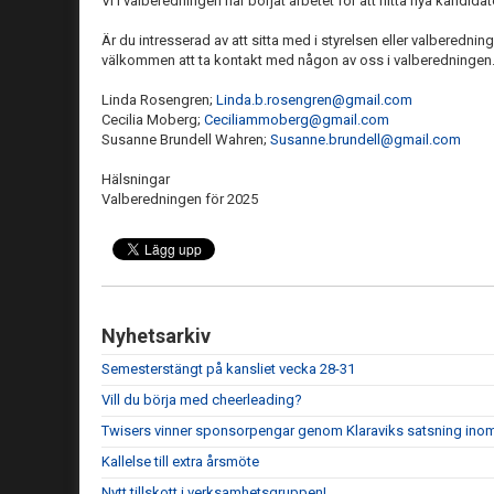
Vi i valberedningen har börjat arbetet för att hitta nya kandidate
Är du intresserad av att sitta med i styrelsen eller valberedn
välkommen att ta kontakt med någon av oss i valberedningen
Linda Rosengren;
Linda.b.rosengren@gmail.com
Cecilia Moberg;
Ceciliammoberg@gmail.com
Susanne Brundell Wahren;
Susanne.brundell@gmail.com
Hälsningar
Valberedningen för 2025
Nyhetsarkiv
Semesterstängt på kansliet vecka 28-31
Vill du börja med cheerleading?
Twisers vinner sponsorpengar genom Klaraviks satsning ino
Kallelse till extra årsmöte
Nytt tillskott i verksamhetsgruppen!