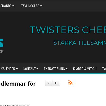
REDANDE
TÄVLINGSLAG
TWISTERS CHEE
STARKA TILLSAM
KALENDER
KONTAKT
EXTRATRÄNING
KLÄDER & MERCH
TW
medlemmar för
<
>