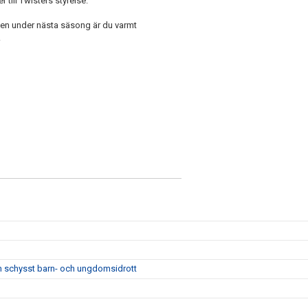
r till Twisters styrelse.
ingen under nästa säsong är du varmt
.
m schysst barn- och ungdomsidrott