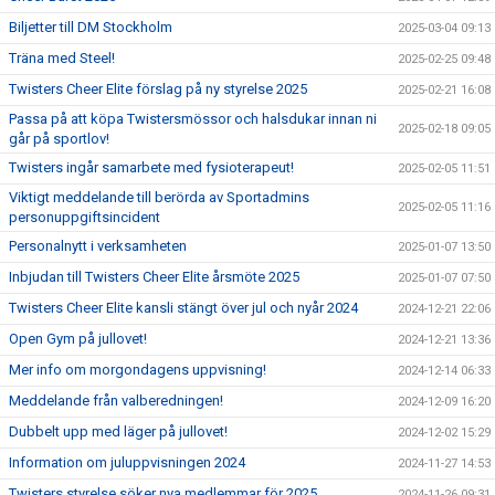
Biljetter till DM Stockholm
2025-03-04 09:13
Träna med Steel!
2025-02-25 09:48
Twisters Cheer Elite förslag på ny styrelse 2025
2025-02-21 16:08
Passa på att köpa Twistersmössor och halsdukar innan ni
2025-02-18 09:05
går på sportlov!
Twisters ingår samarbete med fysioterapeut!
2025-02-05 11:51
Viktigt meddelande till berörda av Sportadmins
2025-02-05 11:16
personuppgiftsincident
Personalnytt i verksamheten
2025-01-07 13:50
Inbjudan till Twisters Cheer Elite årsmöte 2025
2025-01-07 07:50
Twisters Cheer Elite kansli stängt över jul och nyår 2024
2024-12-21 22:06
Open Gym på jullovet!
2024-12-21 13:36
Mer info om morgondagens uppvisning!
2024-12-14 06:33
Meddelande från valberedningen!
2024-12-09 16:20
Dubbelt upp med läger på jullovet!
2024-12-02 15:29
Information om juluppvisningen 2024
2024-11-27 14:53
Twisters styrelse söker nya medlemmar för 2025
2024-11-26 09:31