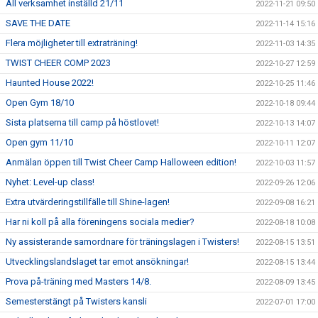
All verksamhet inställd 21/11
2022-11-21 09:50
SAVE THE DATE
2022-11-14 15:16
Flera möjligheter till extraträning!
2022-11-03 14:35
TWIST CHEER COMP 2023
2022-10-27 12:59
Haunted House 2022!
2022-10-25 11:46
Open Gym 18/10
2022-10-18 09:44
Sista platserna till camp på höstlovet!
2022-10-13 14:07
Open gym 11/10
2022-10-11 12:07
Anmälan öppen till Twist Cheer Camp Halloween edition!
2022-10-03 11:57
Nyhet: Level-up class!
2022-09-26 12:06
Extra utvärderingstillfälle till Shine-lagen!
2022-09-08 16:21
Har ni koll på alla föreningens sociala medier?
2022-08-18 10:08
Ny assisterande samordnare för träningslagen i Twisters!
2022-08-15 13:51
Utvecklingslandslaget tar emot ansökningar!
2022-08-15 13:44
Prova på-träning med Masters 14/8.
2022-08-09 13:45
Semesterstängt på Twisters kansli
2022-07-01 17:00