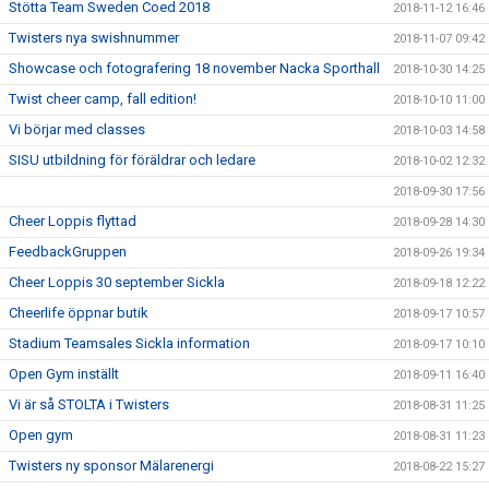
Stötta Team Sweden Coed 2018
2018-11-12 16:46
Twisters nya swishnummer
2018-11-07 09:42
Showcase och fotografering 18 november Nacka Sporthall
2018-10-30 14:25
Twist cheer camp, fall edition!
2018-10-10 11:00
Vi börjar med classes
2018-10-03 14:58
SISU utbildning för föräldrar och ledare
2018-10-02 12:32
2018-09-30 17:56
Cheer Loppis flyttad
2018-09-28 14:30
FeedbackGruppen
2018-09-26 19:34
Cheer Loppis 30 september Sickla
2018-09-18 12:22
Cheerlife öppnar butik
2018-09-17 10:57
Stadium Teamsales Sickla information
2018-09-17 10:10
Open Gym inställt
2018-09-11 16:40
Vi är så STOLTA i Twisters
2018-08-31 11:25
Open gym
2018-08-31 11:23
Twisters ny sponsor Mälarenergi
2018-08-22 15:27