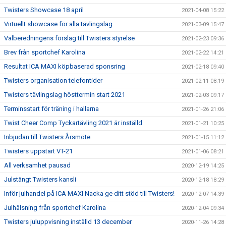
Twisters Showcase 18 april
2021-04-08 15:22
Virtuellt showcase för alla tävlingslag
2021-03-09 15:47
Valberedningens förslag till Twisters styrelse
2021-02-23 09:36
Brev från sportchef Karolina
2021-02-22 14:21
Resultat ICA MAXI köpbaserad sponsring
2021-02-18 09:40
Twisters organisation telefontider
2021-02-11 08:19
Twisters tävlingslag hösttermin start 2021
2021-02-03 09:17
Terminsstart för träning i hallarna
2021-01-26 21:06
Twist Cheer Comp Tyckartävling 2021 är inställd
2021-01-21 10:25
Inbjudan till Twisters Årsmöte
2021-01-15 11:12
Twisters uppstart VT-21
2021-01-06 08:21
All verksamhet pausad
2020-12-19 14:25
Julstängt Twisters kansli
2020-12-18 18:29
Inför julhandel på ICA MAXI Nacka ge ditt stöd till Twisters!
2020-12-07 14:39
Julhälsning från sportchef Karolina
2020-12-04 09:34
Twisters juluppvisning inställd 13 december
2020-11-26 14:28