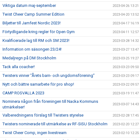
Viktiga datum maj-september
2023-04-26 13:21
Twist Cheer Camp Summer Edition
2023-04-20 13:52
Biljetter till Jamfest Nordic 2023!
2023-04-17 16:19
Förtydligande kring regler för Open Gym
2023-04-11 12:57
Kvalificerade lag till RM och SM 2023!
2023-03-28 14:32
Information om säsongen 23/24!
2023-03-27 13:47
Medaljregn på DM Stockholm
2023-03-25 19:27
Tack alla coacher!
2023-03-23 09:50
Twisters vinner ”Årets barn- och ungdomsförening”
2023-03-23 09:17
Nytt och bättre samarbete för pro shop!
2023-03-22 09:57
CAMP ROSVALLA 2023
2023-03-19 11:47
Nominera någon från föreningen till Nacka Kommuns
2023-03-07 14:43
utmärkelser!
Valberedningens förslag till Twisters styrelse
2023-02-28 17:45
Twisters nominerade till utmärkelse av RF-SISU Stockholm
2023-02-20 12:27
Twist Cheer Comp, ingen livestream
2023-02-10 12:25