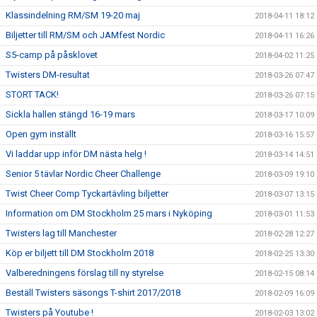
Klassindelning RM/SM 19-20 maj
2018-04-11 18:12
Biljetter till RM/SM och JAMfest Nordic
2018-04-11 16:26
S5-camp på påsklovet
2018-04-02 11:25
Twisters DM-resultat
2018-03-26 07:47
STORT TACK!
2018-03-26 07:15
Sickla hallen stängd 16-19 mars
2018-03-17 10:09
Open gym inställt
2018-03-16 15:57
Vi laddar upp inför DM nästa helg !
2018-03-14 14:51
Senior 5 tävlar Nordic Cheer Challenge
2018-03-09 19:10
Twist Cheer Comp Tyckartävling biljetter
2018-03-07 13:15
Information om DM Stockholm 25 mars i Nyköping
2018-03-01 11:53
Twisters lag till Manchester
2018-02-28 12:27
Köp er biljett till DM Stockholm 2018
2018-02-25 13:30
Valberedningens förslag till ny styrelse
2018-02-15 08:14
Beställ Twisters säsongs T-shirt 2017/2018
2018-02-09 16:09
Twisters på Youtube !
2018-02-03 13:02