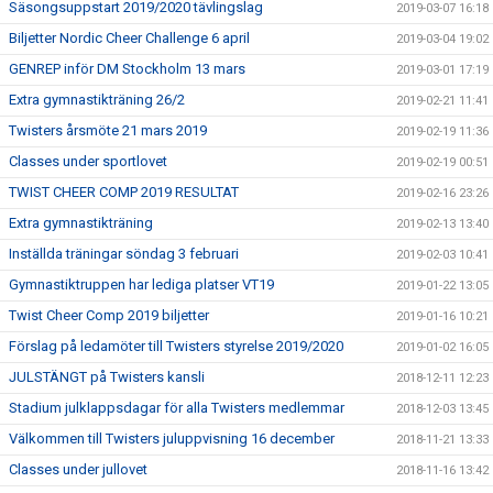
Säsongsuppstart 2019/2020 tävlingslag
2019-03-07 16:18
Biljetter Nordic Cheer Challenge 6 april
2019-03-04 19:02
GENREP inför DM Stockholm 13 mars
2019-03-01 17:19
Extra gymnastikträning 26/2
2019-02-21 11:41
Twisters årsmöte 21 mars 2019
2019-02-19 11:36
Classes under sportlovet
2019-02-19 00:51
TWIST CHEER COMP 2019 RESULTAT
2019-02-16 23:26
Extra gymnastikträning
2019-02-13 13:40
Inställda träningar söndag 3 februari
2019-02-03 10:41
Gymnastiktruppen har lediga platser VT19
2019-01-22 13:05
Twist Cheer Comp 2019 biljetter
2019-01-16 10:21
Förslag på ledamöter till Twisters styrelse 2019/2020
2019-01-02 16:05
JULSTÄNGT på Twisters kansli
2018-12-11 12:23
Stadium julklappsdagar för alla Twisters medlemmar
2018-12-03 13:45
Välkommen till Twisters juluppvisning 16 december
2018-11-21 13:33
Classes under jullovet
2018-11-16 13:42