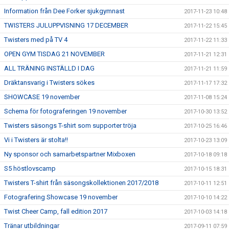
Information från Dee Forker sjukgymnast
2017-11-23 10:48
TWISTERS JULUPPVISNING 17 DECEMBER
2017-11-22 15:45
Twisters med på TV 4
2017-11-22 11:33
OPEN GYM TISDAG 21 NOVEMBER
2017-11-21 12:31
ALL TRÄNING INSTÄLLD I DAG
2017-11-21 11:59
Dräktansvarig i Twisters sökes
2017-11-17 17:32
SHOWCASE 19 november
2017-11-08 15:24
Schema för fotograferingen 19 november
2017-10-30 13:52
Twisters säsongs T-shirt som supporter tröja
2017-10-25 16:46
Vi i Twisters är stolta!!
2017-10-23 13:09
Ny sponsor och samarbetspartner Mixboxen
2017-10-18 09:18
S5 höstlovscamp
2017-10-15 18:31
Twisters T-shirt från säsongskollektionen 2017/2018
2017-10-11 12:51
Fotografering Showcase 19 november
2017-10-10 14:22
Twist Cheer Camp, fall edition 2017
2017-10-03 14:18
Tränar utbildningar
2017-09-11 07:59