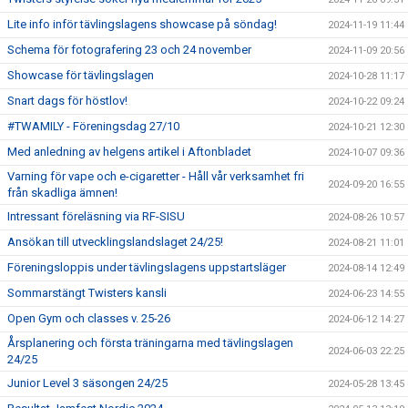
Lite info inför tävlingslagens showcase på söndag!
2024-11-19 11:44
Schema för fotografering 23 och 24 november
2024-11-09 20:56
Showcase för tävlingslagen
2024-10-28 11:17
Snart dags för höstlov!
2024-10-22 09:24
#TWAMILY - Föreningsdag 27/10
2024-10-21 12:30
Med anledning av helgens artikel i Aftonbladet
2024-10-07 09:36
Varning för vape och e-cigaretter - Håll vår verksamhet fri
2024-09-20 16:55
från skadliga ämnen!
Intressant föreläsning via RF-SISU
2024-08-26 10:57
Ansökan till utvecklingslandslaget 24/25!
2024-08-21 11:01
Föreningsloppis under tävlingslagens uppstartsläger
2024-08-14 12:49
Sommarstängt Twisters kansli
2024-06-23 14:55
Open Gym och classes v. 25-26
2024-06-12 14:27
Årsplanering och första träningarna med tävlingslagen
2024-06-03 22:25
24/25
Junior Level 3 säsongen 24/25
2024-05-28 13:45