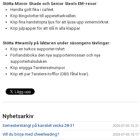
Stötta Minior Shade och Senior Steels EM-resor:
Handla gott fika i caféet.
Köp Bingolotter till uppesittarkvällen.
Köp fina handstöpta ljus för att ljusa upp vintermörkret.
Köp julpapper för att slå in alla klappar.
Stötta #twamily på läktaren under säsongens tävlingar:
Köp en turkos supporter-tshirt.
Förhandsboka den nya supportermössan och nya
supporterhalsduken.
Köp snygga Twistersstrumpor.
Köp ett par Twisters-tofflor (OBS fåtal kvar).
Nyhetsarkiv
Semesterstängt på kansliet vecka 28-31
2026-07-05 10:21
Vill du börja med cheerleading?
2026-07-05 10:17