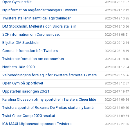
Open Gym inställt
2020-03-23 11:57
Ny information angående träningar i Twisters
2020-03-21 12:12
Twisters ställer in samtliga lags träningar
2020-03-12 13:25
DM Stockholm, Mellersta och Södra ställs in
2020-03-12 10:56
SCF information om Coronaviruset
2020-03-11 08:21
Biljetter DM Stockholm
2020-03-09 12:44
Corona-information från Twisters
2020-03-05 18:49
Twisters information om coronavirus
2020-03-01 18:16
Northern JAM 2020
2020-03-01 17:54
Valberedningens förslag inför Twisters årsmöte 17 mars
2020-02-23 15:56
Open Gym på Sportlovet
2020-02-18 12:57
Uppstarten säsongen 20/21
2020-02-17 19:47
Karolina Olovsson blir ny sportchef i Twisters Cheer Elite
2020-02-14 09:54
Twisters sportchef Roxanna De Freitas startar ny karriär
2020-02-14 09:40
Twist Cheer Comp 2020 resultat
2020-02-14 09:34
ICA MAXI köpbaserad sponsor i Twisters
2020-02-12 21:55