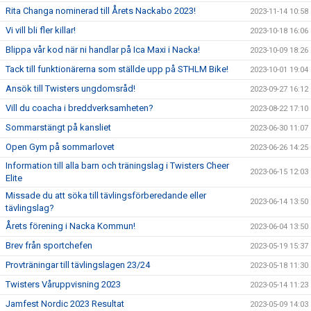
Rita Changa nominerad till Årets Nackabo 2023!
2023-11-14 10:58
Vi vill bli fler killar!
2023-10-18 16:06
Blippa vår kod när ni handlar på Ica Maxi i Nacka!
2023-10-09 18:26
Tack till funktionärerna som ställde upp på STHLM Bike!
2023-10-01 19:04
Ansök till Twisters ungdomsråd!
2023-09-27 16:12
Vill du coacha i breddverksamheten?
2023-08-22 17:10
Sommarstängt på kansliet
2023-06-30 11:07
Open Gym på sommarlovet
2023-06-26 14:25
Information till alla barn och träningslag i Twisters Cheer
2023-06-15 12:03
Elite
Missade du att söka till tävlingsförberedande eller
2023-06-14 13:50
tävlingslag?
Årets förening i Nacka Kommun!
2023-06-04 13:50
Brev från sportchefen
2023-05-19 15:37
Provträningar till tävlingslagen 23/24
2023-05-18 11:30
Twisters Våruppvisning 2023
2023-05-14 11:23
Jamfest Nordic 2023 Resultat
2023-05-09 14:03