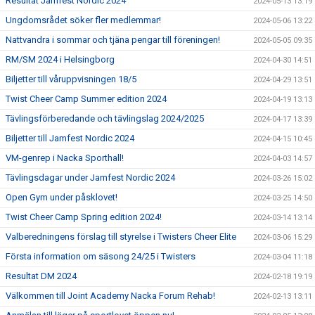
Resultat Jamfest Nordic 2024
2024-05-13 13:19
Ungdomsrådet söker fler medlemmar!
2024-05-06 13:22
Nattvandra i sommar och tjäna pengar till föreningen!
2024-05-05 09:35
RM/SM 2024 i Helsingborg
2024-04-30 14:51
Biljetter till våruppvisningen 18/5
2024-04-29 13:51
Twist Cheer Camp Summer edition 2024
2024-04-19 13:13
Tävlingsförberedande och tävlingslag 2024/2025
2024-04-17 13:39
Biljetter till Jamfest Nordic 2024
2024-04-15 10:45
VM-genrep i Nacka Sporthall!
2024-04-03 14:57
Tävlingsdagar under Jamfest Nordic 2024
2024-03-26 15:02
Open Gym under påsklovet!
2024-03-25 14:50
Twist Cheer Camp Spring edition 2024!
2024-03-14 13:14
Valberedningens förslag till styrelse i Twisters Cheer Elite
2024-03-06 15:29
Första information om säsong 24/25 i Twisters
2024-03-04 11:18
Resultat DM 2024
2024-02-18 19:19
Välkommen till Joint Academy Nacka Forum Rehab!
2024-02-13 13:11