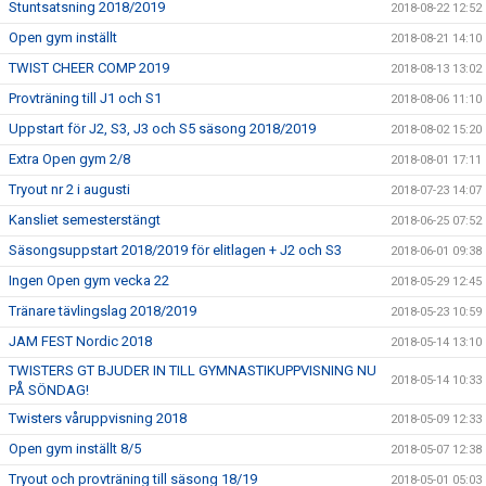
Stuntsatsning 2018/2019
2018-08-22 12:52
Open gym inställt
2018-08-21 14:10
TWIST CHEER COMP 2019
2018-08-13 13:02
Provträning till J1 och S1
2018-08-06 11:10
Uppstart för J2, S3, J3 och S5 säsong 2018/2019
2018-08-02 15:20
Extra Open gym 2/8
2018-08-01 17:11
Tryout nr 2 i augusti
2018-07-23 14:07
Kansliet semesterstängt
2018-06-25 07:52
Säsongsuppstart 2018/2019 för elitlagen + J2 och S3
2018-06-01 09:38
Ingen Open gym vecka 22
2018-05-29 12:45
Tränare tävlingslag 2018/2019
2018-05-23 10:59
JAM FEST Nordic 2018
2018-05-14 13:10
TWISTERS GT BJUDER IN TILL GYMNASTIKUPPVISNING NU
2018-05-14 10:33
PÅ SÖNDAG!
Twisters våruppvisning 2018
2018-05-09 12:33
Open gym inställt 8/5
2018-05-07 12:38
Tryout och provträning till säsong 18/19
2018-05-01 05:03