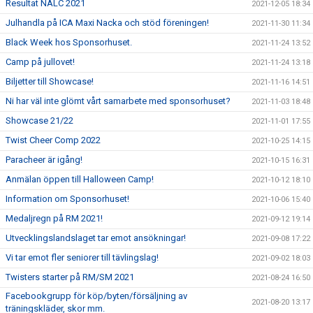
Resultat NALC 2021
2021-12-05 18:34
Julhandla på ICA Maxi Nacka och stöd föreningen!
2021-11-30 11:34
Black Week hos Sponsorhuset.
2021-11-24 13:52
Camp på jullovet!
2021-11-24 13:18
Biljetter till Showcase!
2021-11-16 14:51
Ni har väl inte glömt vårt samarbete med sponsorhuset?
2021-11-03 18:48
Showcase 21/22
2021-11-01 17:55
Twist Cheer Comp 2022
2021-10-25 14:15
Paracheer är igång!
2021-10-15 16:31
Anmälan öppen till Halloween Camp!
2021-10-12 18:10
Information om Sponsorhuset!
2021-10-06 15:40
Medaljregn på RM 2021!
2021-09-12 19:14
Utvecklingslandslaget tar emot ansökningar!
2021-09-08 17:22
Vi tar emot fler seniorer till tävlingslag!
2021-09-02 18:03
Twisters starter på RM/SM 2021
2021-08-24 16:50
Facebookgrupp för köp/byten/försäljning av
2021-08-20 13:17
träningskläder, skor mm.