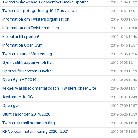
Twisters Showcase 17 november Nacka Sporthall
2019-11-04 10:22
Twisters lagfotografering 16-17 november
2019-10-31 13:07
Information om Twisters organisation
2019-10-30 17:35
Information om Twisters-mailen
2019-10-17 16:00
Fler killar till sporten!
2019-10-16 14:46
Information Open Gym
2019-10-15 12:57
Twisters startar Masters-lag
2019-09-05 15:56
Gymnastiktruppen vill bli fler!
2019-09-03 10:11
Upprop för Idrotten i Nacka !
2019-08-28 15:19
Open Gym HT 2019
2019-08-28 12:45
Mikael Wallsbeck mental coach i Twisters Cheer Elite
2019-08-08 11:37
Avvikande tid OG
2019-08-01 12:49
Open gym
2019-07-09 10:57
Stunt säsongen 2019/2020
2019-06-25 13:53
Twisters kansli sommarstängt
2019-06-24 11:10
RF Verksamhetsinriktning 2020 - 2021
2019-06-15 15:58