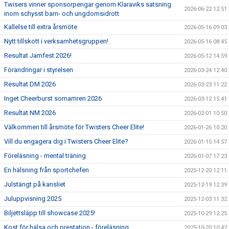
Twisers vinner sponsorpengar genom Klaraviks satsning
2026-06-22 12:51
inom schysst barn- och ungdomsidrott
Kallelse till extra årsmöte
2026-05-16 09:03
Nytt tillskott i verksamhetsgruppen!
2026-05-16 08:45
Resultat Jamfest 2026!
2026-05-12 14:59
Förändringar i styrelsen
2026-03-24 12:40
Resultat DM 2026
2026-03-23 11:22
Inget Cheerburst somamren 2026
2026-03-12 15:41
Resultat NM 2026
2026-02-01 10:50
Välkommen till årsmöte för Twisters Cheer Elite!
2026-01-26 10:20
Vill du engagera dig i Twisters Cheer Elite?
2026-01-15 14:57
Föreläsning - mental träning
2026-01-07 17:23
En hälsning från sportchefen
2025-12-20 12:11
Julstängt på kansliet
2025-12-19 12:39
Juluppvisning 2025
2025-12-03 11:32
Biljettsläpp till showcase 2025!
2025-10-29 12:25
Kost för hälsa och prestation - föreläsning
2025-10-20 10:42