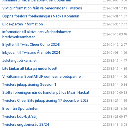
Anmälan till läger på sportlovet öppen nu!
2024-02-05 13:08
Viktig information från valberedningen i Twisters
2024-01-31 17:13
Öppna föräldra föreläsningar i Nacka Kommun
2024-01-31 11:57
Bildexperten information
2024-01-30 17:07
Information till aktiva och vårdnadshavare i
2024-01-15 03:48
breddverksamheten
Biljetter till Twist Cheer Comp 2024!
2024-01-12 12:07
Inbjudan till Twisters Årsmöte 2024
2024-01-08 11:26
Julstängt på kansliet
2023-12-19 14:47
Lite länkar att kika på under lovet!
2023-12-19 14:15
Vi välkomnar SportAll UF som samarbetspartner!
2023-12-14 14:20
Twisters juluppvisning Session 1
2023-12-14 10:14
Stötta föreningen när du handlar på Ica Maxi i Nacka!
2023-12-10 09:53
Twisters Cheer Elite juluppvisning 17 december 2023
2023-11-27 11:55
Brev från Sportchefen
2023-11-23 16:26
Twisters köp/byt/sälj
2023-11-23 09:37
Twisters ungdomsråd 23/24
2023-11-15 13:03