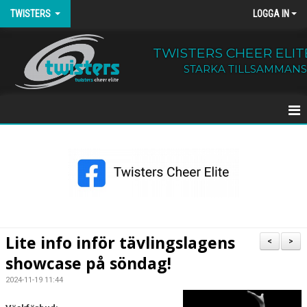
TWISTERS
LOGGA IN
TWISTERS CHEER ELIT
STARKA TILLSAMMANS
HEM
NYHETER
OM TWISTERS
BÖRJA HOS OSS
Lite info inför tävlingslagens
<
>
showcase på söndag!
KALENDER
2024-11-19 11:44
KONTAKT