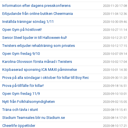
Information efter dagens presskonferens
2020-11-20 17:08
Erbjudande från online butiken Cheermania
2020-11-04 12:36
Inställda träningar söndag 1/11
2020-10-30 09:46
Open Gym på höstlovet!
2020-10-27 11:14
Senior Steel bjuder in till Halloween-kul!
2020-10-12 21:57
Twisters erbjuder rehabträning som privates
2020-10-12 17:15
Open Gym fredag 9/10
2020-10-07 09:14
Karolina Olovsson första månad i Twisters
2020-10-02 17:04
Köpbaserad sponsring ICA MAXI påminnelse
2020-10-01 14:30
Prova på alla söndagar i oktober för killar till Boy Rec
2020-09-30 11:20
Prova på-tillfälle för killar!
2020-09-18 16:51
Open Gym fredag 11/9
2020-09-10 10:01
Nytt från Folkhälsomyndigheten
2020-09-02 15:05
Träna och tävla i stunt
2020-08-19 15:41
Stadium Teamsales blir nu Stadium.se
2020-08-14 17:01
Cheerlife öppettider
2020-08-10 17:21