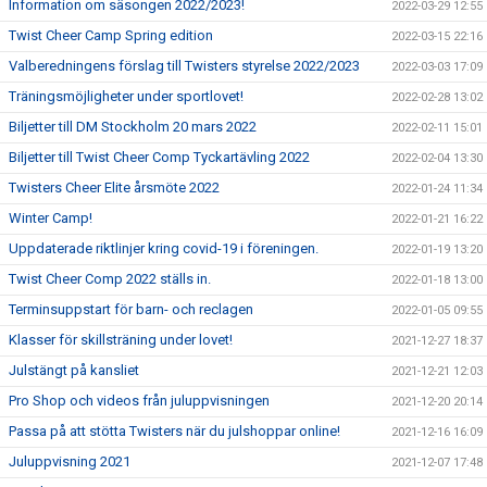
Information om säsongen 2022/2023!
2022-03-29 12:55
Twist Cheer Camp Spring edition
2022-03-15 22:16
Valberedningens förslag till Twisters styrelse 2022/2023
2022-03-03 17:09
Träningsmöjligheter under sportlovet!
2022-02-28 13:02
Biljetter till DM Stockholm 20 mars 2022
2022-02-11 15:01
Biljetter till Twist Cheer Comp Tyckartävling 2022
2022-02-04 13:30
Twisters Cheer Elite årsmöte 2022
2022-01-24 11:34
Winter Camp!
2022-01-21 16:22
Uppdaterade riktlinjer kring covid-19 i föreningen.
2022-01-19 13:20
Twist Cheer Comp 2022 ställs in.
2022-01-18 13:00
Terminsuppstart för barn- och reclagen
2022-01-05 09:55
Klasser för skillsträning under lovet!
2021-12-27 18:37
Julstängt på kansliet
2021-12-21 12:03
Pro Shop och videos från juluppvisningen
2021-12-20 20:14
Passa på att stötta Twisters när du julshoppar online!
2021-12-16 16:09
Juluppvisning 2021
2021-12-07 17:48