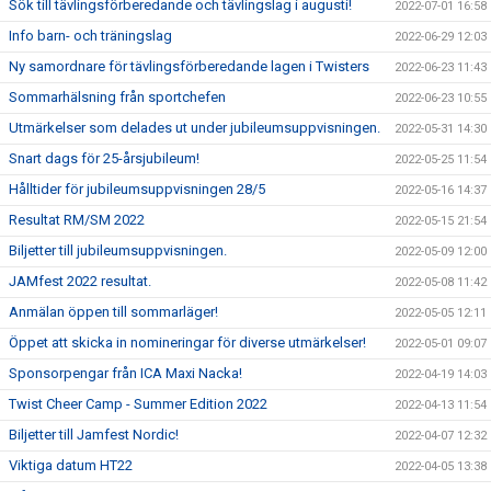
Sök till tävlingsförberedande och tävlingslag i augusti!
2022-07-01 16:58
Info barn- och träningslag
2022-06-29 12:03
Ny samordnare för tävlingsförberedande lagen i Twisters
2022-06-23 11:43
Sommarhälsning från sportchefen
2022-06-23 10:55
Utmärkelser som delades ut under jubileumsuppvisningen.
2022-05-31 14:30
Snart dags för 25-årsjubileum!
2022-05-25 11:54
Hålltider för jubileumsuppvisningen 28/5
2022-05-16 14:37
Resultat RM/SM 2022
2022-05-15 21:54
Biljetter till jubileumsuppvisningen.
2022-05-09 12:00
JAMfest 2022 resultat.
2022-05-08 11:42
Anmälan öppen till sommarläger!
2022-05-05 12:11
Öppet att skicka in nomineringar för diverse utmärkelser!
2022-05-01 09:07
Sponsorpengar från ICA Maxi Nacka!
2022-04-19 14:03
Twist Cheer Camp - Summer Edition 2022
2022-04-13 11:54
Biljetter till Jamfest Nordic!
2022-04-07 12:32
Viktiga datum HT22
2022-04-05 13:38