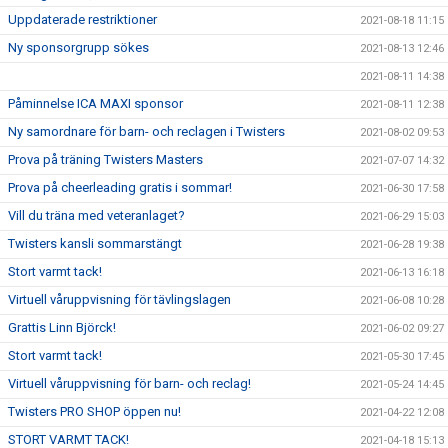
Uppdaterade restriktioner
2021-08-18 11:15
Ny sponsorgrupp sökes
2021-08-13 12:46
2021-08-11 14:38
Påminnelse ICA MAXI sponsor
2021-08-11 12:38
Ny samordnare för barn- och reclagen i Twisters
2021-08-02 09:53
Prova på träning Twisters Masters
2021-07-07 14:32
Prova på cheerleading gratis i sommar!
2021-06-30 17:58
Vill du träna med veteranlaget?
2021-06-29 15:03
Twisters kansli sommarstängt
2021-06-28 19:38
Stort varmt tack!
2021-06-13 16:18
Virtuell våruppvisning för tävlingslagen
2021-06-08 10:28
Grattis Linn Björck!
2021-06-02 09:27
Stort varmt tack!
2021-05-30 17:45
Virtuell våruppvisning för barn- och reclag!
2021-05-24 14:45
Twisters PRO SHOP öppen nu!
2021-04-22 12:08
STORT VARMT TACK!
2021-04-18 15:13