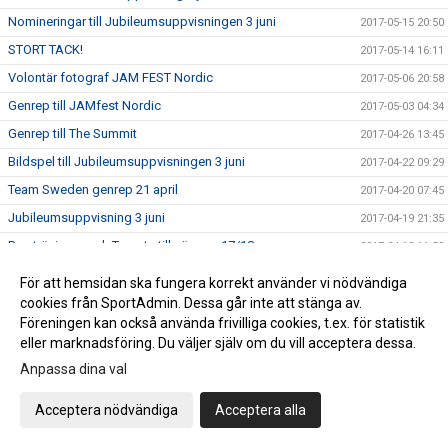
Nomineringar till Jubileumsuppvisningen 3 juni
2017-05-15 20:50
STORT TACK!
2017-05-14 16:11
Volontär fotograf JAM FEST Nordic
2017-05-06 20:58
Genrep till JAMfest Nordic
2017-05-03 04:34
Genrep till The Summit
2017-04-26 13:45
Bildspel till Jubileumsuppvisningen 3 juni
2017-04-22 09:29
Team Sweden genrep 21 april
2017-04-20 07:45
Jubileumsuppvisning 3 juni
2017-04-19 21:35
Provträningar och Tryouts till säsong 17/18
2017-04-18 11:52
Kansliet påsk stängt
2017-04-10 13:31
För att hemsidan ska fungera korrekt använder vi nödvändiga
Prova på Cheerleading
cookies från SportAdmin. Dessa går inte att stänga av.
2017-04-03 10:52
Föreningen kan också använda frivilliga cookies, t.ex. för statistik
GRATTIS !!
2017-03-31 12:06
eller marknadsföring. Du väljer själv om du vill acceptera dessa.
Twisters nya styrelse 2017
2017-03-24 08:14
Anpassa dina val
TWISTERS I PRESSEN !
2017-03-22 08:36
Acceptera nödvändiga
Acceptera alla
Save the dates !
2017-03-21 14:32
Medaljregn över Twisters !
2017-03-12 08:48