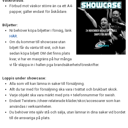
Väskförbud:
EXTRATRÄNING
Förbud mot väskor större än ca ett A4-
papper, gäller endast för åskådare.
KLÄDER & MERCH
Biljetter:
TWIST CHEER COMP
Ni behöver köpa biljetter i förväg, länk
HÄR
.
Om du kommer till showcase utan
biljett får du vänta till sist, och kan
sedan köpa biljett OM det finns plats
kvar, vi har en maxgräns på hur många
vi får släppa in i hallen pga brandsäkerhetsföreskrifter.
Loppis under showcase:
Alla som vill kan lämna in saker till försäljning.
Allt du tar med för försäljning ska vara i tvättat och brukbart skick.
Varje objekt ska vara märkt med pris + telefonnummer för swish.
Endast Twisters-/cheer-relaterade kläder/skor/accesoarer som kan
användas i verksamheten.
Du behöver inte själv stå och sälja, utan lämnar in dina saker vid bordet
till de ansvariga på plats.