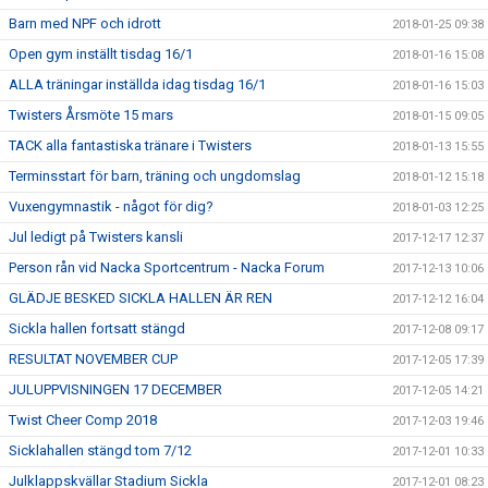
Barn med NPF och idrott
2018-01-25 09:38
Open gym inställt tisdag 16/1
2018-01-16 15:08
ALLA träningar inställda idag tisdag 16/1
2018-01-16 15:03
Twisters Årsmöte 15 mars
2018-01-15 09:05
TACK alla fantastiska tränare i Twisters
2018-01-13 15:55
Terminsstart för barn, träning och ungdomslag
2018-01-12 15:18
Vuxengymnastik - något för dig?
2018-01-03 12:25
Jul ledigt på Twisters kansli
2017-12-17 12:37
Person rån vid Nacka Sportcentrum - Nacka Forum
2017-12-13 10:06
GLÄDJE BESKED SICKLA HALLEN ÄR REN
2017-12-12 16:04
Sickla hallen fortsatt stängd
2017-12-08 09:17
RESULTAT NOVEMBER CUP
2017-12-05 17:39
JULUPPVISNINGEN 17 DECEMBER
2017-12-05 14:21
Twist Cheer Comp 2018
2017-12-03 19:46
Sicklahallen stängd tom 7/12
2017-12-01 10:33
Julklappskvällar Stadium Sickla
2017-12-01 08:23