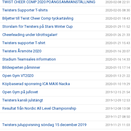
TWIST CHEER COMP 2020 POÄNGSAMMANSTÄLLNING
2020-02-08 22:51
Twisters Supporter T-shirts
2020-02-05 08:30
Biljetter till Twist Cheer Comp tyckartävling
2020-02-01 18:43
Storslam för Twisters på Stars Winter Cup
2020-01-29 11:52
Cheerleading under Idrottsgalan!
2020-01-26 21:33
Twisters supporter T-shirt
2020-01-21 15:43
Twisters Årsmöte 2020
2020-01-16 20:07
Stadium Teamsales information
2020-01-16 14:33
Bildexperten påminner
2020-01-15 17:14
Open Gym VT2020
2020-01-13 21:22
Köpbaserad sponsring ICA MAXI Nacka
2020-01-10 19:29
Open Gym på jullovet
2019-12-15 21:54
Twisters kansli julstängt
2019-12-09 12:53
Resultat från Nordic All Level Championship
2019-12-08 13:08
2019-11-27 08:50
Twisters juluppvisning söndag 15 december 2019
2019-11-21 11:03