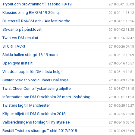
Tryout och provträning till säsong 18/19
2018-05-01 05:03
Klassindelning RM/SM 19-20 maj
2018-04-11 18:12
Biljetter till RM/SM och JAMfest Nordic
2018-04-11 16:26
S5-camp på påsklovet
2018-04-02 11:25
Twisters DM-resultat
2018-03-26 07:47
STORT TACK!
2018-03-26 07:15
Sickla hallen stängd 16-19 mars
2018-03-17 10:09
Open gym inställt
2018-03-16 15:57
Vi laddar upp inför DM nästa helg !
2018-03-14 14:51
Senior 5 tävlar Nordic Cheer Challenge
2018-03-09 19:10
Twist Cheer Comp Tyckartävling biljetter
2018-03-07 13:15
Information om DM Stockholm 25 mars i Nyköping
2018-03-01 11:53
Twisters lag till Manchester
2018-02-28 12:27
Köp er biljett till DM Stockholm 2018
2018-02-25 13:30
Valberedningens förslag till ny styrelse
2018-02-15 08:14
Beställ Twisters säsongs T-shirt 2017/2018
2018-02-09 16:09