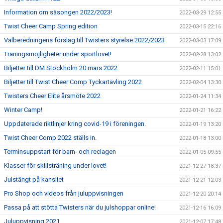
Information om säsongen 2022/2023!
2022-03-29 12:55
Twist Cheer Camp Spring edition
2022-03-15 22:16
Valberedningens förslag till Twisters styrelse 2022/2023
2022-03-03 17:09
Träningsmöjligheter under sportlovet!
2022-02-28 13:02
Biljetter till DM Stockholm 20 mars 2022
2022-02-11 15:01
Biljetter till Twist Cheer Comp Tyckartävling 2022
2022-02-04 13:30
Twisters Cheer Elite årsmöte 2022
2022-01-24 11:34
Winter Camp!
2022-01-21 16:22
Uppdaterade riktlinjer kring covid-19 i föreningen.
2022-01-19 13:20
Twist Cheer Comp 2022 ställs in.
2022-01-18 13:00
Terminsuppstart för barn- och reclagen
2022-01-05 09:55
Klasser för skillsträning under lovet!
2021-12-27 18:37
Julstängt på kansliet
2021-12-21 12:03
Pro Shop och videos från juluppvisningen
2021-12-20 20:14
Passa på att stötta Twisters när du julshoppar online!
2021-12-16 16:09
Juluppvisning 2021
2021-12-07 17:48