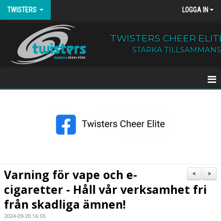
TWISTERS
LOGGA IN
TWISTERS CHEER ELIT
STARKA TILLSAMMANS
HEM
NYHETER
OM TWISTERS
BÖRJA HOS OSS
Varning för vape och e-
<
>
cigaretter - Håll vår verksamhet fri
KALENDER
från skadliga ämnen!
KONTAKT
2024-09-20 16:55