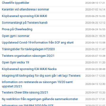
Cheerlife öppettider
2020-08-10 17:21
Karantän vid utlandsresa i sommar
2020-07-02 16:14
Köpbaserad sponsring ICA MAXI
2020-06-29 16:05
Sommarstängt på Twisters kansli
2020-06-25 12:12
Prova på Cheerleading
2020-06-24 16:55
Open gym i sommar
2020-06-21 18:29
Uppdaterad Covid-19 information från SCF ang stunt
2020-06-10 15:08
Träningstider för tävlingslagen HT2020
2020-05-22 11:47
Twisters organisation säsongen 20/21
2020-05-07 10:28
Open Gym vecka 19
2020-05-01 11:20
Köpbaserad sponsring ICA MAXI Nacka
2020-04-22 08:48
Intagning till tävlingslag för dig som går i ett lag i Twisters
2020-04-17 12:05
Information om resterande av säsongen 19/20 samt
2020-04-15 12:30
uppstart 20/21
Twisters Cheer Elite säsong 20/21
2020-04-07 15:20
Ny restriktion från regeringen gällande sammankomster
2020-03-27 17:31
Information om SM/RM 2020 från SCF
2020-03-27 11:47