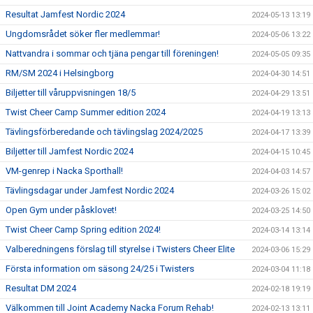
Resultat Jamfest Nordic 2024
2024-05-13 13:19
Ungdomsrådet söker fler medlemmar!
2024-05-06 13:22
Nattvandra i sommar och tjäna pengar till föreningen!
2024-05-05 09:35
RM/SM 2024 i Helsingborg
2024-04-30 14:51
Biljetter till våruppvisningen 18/5
2024-04-29 13:51
Twist Cheer Camp Summer edition 2024
2024-04-19 13:13
Tävlingsförberedande och tävlingslag 2024/2025
2024-04-17 13:39
Biljetter till Jamfest Nordic 2024
2024-04-15 10:45
VM-genrep i Nacka Sporthall!
2024-04-03 14:57
Tävlingsdagar under Jamfest Nordic 2024
2024-03-26 15:02
Open Gym under påsklovet!
2024-03-25 14:50
Twist Cheer Camp Spring edition 2024!
2024-03-14 13:14
Valberedningens förslag till styrelse i Twisters Cheer Elite
2024-03-06 15:29
Första information om säsong 24/25 i Twisters
2024-03-04 11:18
Resultat DM 2024
2024-02-18 19:19
Välkommen till Joint Academy Nacka Forum Rehab!
2024-02-13 13:11