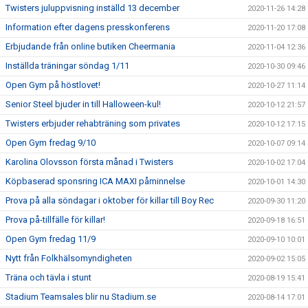
Twisters juluppvisning inställd 13 december
2020-11-26 14:28
Information efter dagens presskonferens
2020-11-20 17:08
Erbjudande från online butiken Cheermania
2020-11-04 12:36
Inställda träningar söndag 1/11
2020-10-30 09:46
Open Gym på höstlovet!
2020-10-27 11:14
Senior Steel bjuder in till Halloween-kul!
2020-10-12 21:57
Twisters erbjuder rehabträning som privates
2020-10-12 17:15
Open Gym fredag 9/10
2020-10-07 09:14
Karolina Olovsson första månad i Twisters
2020-10-02 17:04
Köpbaserad sponsring ICA MAXI påminnelse
2020-10-01 14:30
Prova på alla söndagar i oktober för killar till Boy Rec
2020-09-30 11:20
Prova på-tillfälle för killar!
2020-09-18 16:51
Open Gym fredag 11/9
2020-09-10 10:01
Nytt från Folkhälsomyndigheten
2020-09-02 15:05
Träna och tävla i stunt
2020-08-19 15:41
Stadium Teamsales blir nu Stadium.se
2020-08-14 17:01