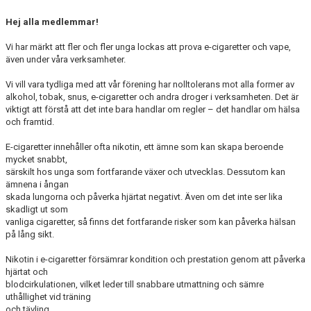
EXTRATRÄNING
Hej alla medlemmar!
KLÄDER & MERCH
Vi har märkt att fler och fler unga lockas att prova e-cigaretter och vape,
även under våra verksamheter.
TWIST CHEER COMP
Vi vill vara tydliga med att vår förening har nolltolerans mot alla former av
alkohol, tobak, snus, e-cigaretter och andra droger i verksamheten. Det är
viktigt att förstå att det inte bara handlar om regler – det handlar om hälsa
och framtid.
E-cigaretter innehåller ofta nikotin, ett ämne som kan skapa beroende
mycket snabbt,
särskilt hos unga som fortfarande växer och utvecklas. Dessutom kan
ämnena i ångan
skada lungorna och påverka hjärtat negativt. Även om det inte ser lika
skadligt ut som
vanliga cigaretter, så finns det fortfarande risker som kan påverka hälsan
på lång sikt.
Nikotin i e-cigaretter försämrar kondition och prestation genom att påverka
hjärtat och
blodcirkulationen, vilket leder till snabbare utmattning och sämre
uthållighet vid träning
och tävling.