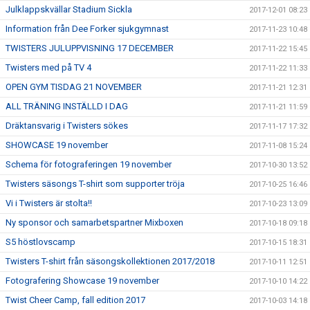
Julklappskvällar Stadium Sickla
2017-12-01 08:23
Information från Dee Forker sjukgymnast
2017-11-23 10:48
TWISTERS JULUPPVISNING 17 DECEMBER
2017-11-22 15:45
Twisters med på TV 4
2017-11-22 11:33
OPEN GYM TISDAG 21 NOVEMBER
2017-11-21 12:31
ALL TRÄNING INSTÄLLD I DAG
2017-11-21 11:59
Dräktansvarig i Twisters sökes
2017-11-17 17:32
SHOWCASE 19 november
2017-11-08 15:24
Schema för fotograferingen 19 november
2017-10-30 13:52
Twisters säsongs T-shirt som supporter tröja
2017-10-25 16:46
Vi i Twisters är stolta!!
2017-10-23 13:09
Ny sponsor och samarbetspartner Mixboxen
2017-10-18 09:18
S5 höstlovscamp
2017-10-15 18:31
Twisters T-shirt från säsongskollektionen 2017/2018
2017-10-11 12:51
Fotografering Showcase 19 november
2017-10-10 14:22
Twist Cheer Camp, fall edition 2017
2017-10-03 14:18