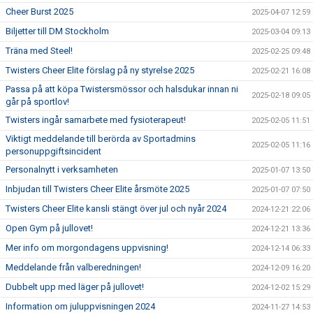
Cheer Burst 2025
2025-04-07 12:59
Biljetter till DM Stockholm
2025-03-04 09:13
Träna med Steel!
2025-02-25 09:48
Twisters Cheer Elite förslag på ny styrelse 2025
2025-02-21 16:08
Passa på att köpa Twistersmössor och halsdukar innan ni
2025-02-18 09:05
går på sportlov!
Twisters ingår samarbete med fysioterapeut!
2025-02-05 11:51
Viktigt meddelande till berörda av Sportadmins
2025-02-05 11:16
personuppgiftsincident
Personalnytt i verksamheten
2025-01-07 13:50
Inbjudan till Twisters Cheer Elite årsmöte 2025
2025-01-07 07:50
Twisters Cheer Elite kansli stängt över jul och nyår 2024
2024-12-21 22:06
Open Gym på jullovet!
2024-12-21 13:36
Mer info om morgondagens uppvisning!
2024-12-14 06:33
Meddelande från valberedningen!
2024-12-09 16:20
Dubbelt upp med läger på jullovet!
2024-12-02 15:29
Information om juluppvisningen 2024
2024-11-27 14:53