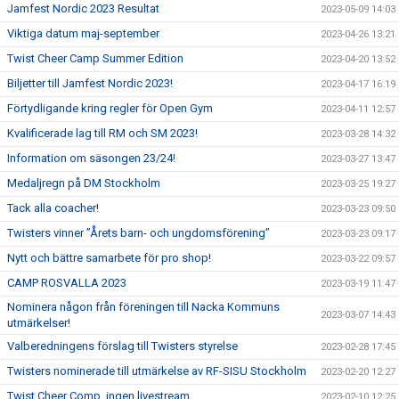
Jamfest Nordic 2023 Resultat
2023-05-09 14:03
Viktiga datum maj-september
2023-04-26 13:21
Twist Cheer Camp Summer Edition
2023-04-20 13:52
Biljetter till Jamfest Nordic 2023!
2023-04-17 16:19
Förtydligande kring regler för Open Gym
2023-04-11 12:57
Kvalificerade lag till RM och SM 2023!
2023-03-28 14:32
Information om säsongen 23/24!
2023-03-27 13:47
Medaljregn på DM Stockholm
2023-03-25 19:27
Tack alla coacher!
2023-03-23 09:50
Twisters vinner ”Årets barn- och ungdomsförening”
2023-03-23 09:17
Nytt och bättre samarbete för pro shop!
2023-03-22 09:57
CAMP ROSVALLA 2023
2023-03-19 11:47
Nominera någon från föreningen till Nacka Kommuns
2023-03-07 14:43
utmärkelser!
Valberedningens förslag till Twisters styrelse
2023-02-28 17:45
Twisters nominerade till utmärkelse av RF-SISU Stockholm
2023-02-20 12:27
Twist Cheer Comp, ingen livestream
2023-02-10 12:25