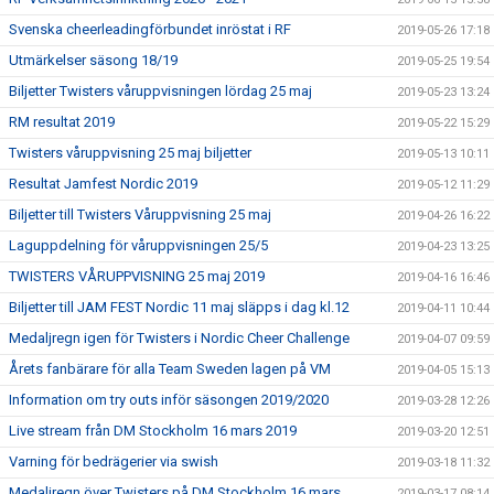
Svenska cheerleadingförbundet inröstat i RF
2019-05-26 17:18
Utmärkelser säsong 18/19
2019-05-25 19:54
Biljetter Twisters våruppvisningen lördag 25 maj
2019-05-23 13:24
RM resultat 2019
2019-05-22 15:29
Twisters våruppvisning 25 maj biljetter
2019-05-13 10:11
Resultat Jamfest Nordic 2019
2019-05-12 11:29
Biljetter till Twisters Våruppvisning 25 maj
2019-04-26 16:22
Laguppdelning för våruppvisningen 25/5
2019-04-23 13:25
TWISTERS VÅRUPPVISNING 25 maj 2019
2019-04-16 16:46
Biljetter till JAM FEST Nordic 11 maj släpps i dag kl.12
2019-04-11 10:44
Medaljregn igen för Twisters i Nordic Cheer Challenge
2019-04-07 09:59
Årets fanbärare för alla Team Sweden lagen på VM
2019-04-05 15:13
Information om try outs inför säsongen 2019/2020
2019-03-28 12:26
Live stream från DM Stockholm 16 mars 2019
2019-03-20 12:51
Varning för bedrägerier via swish
2019-03-18 11:32
Medaljregn över Twisters på DM Stockholm 16 mars
2019-03-17 08:14