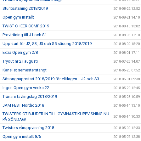
Stuntsatsning 2018/2019
2018-08-22 12:52
Open gym inställt
2018-08-21 14:10
TWIST CHEER COMP 2019
2018-08-13 13:02
Provträning till J1 och S1
2018-08-06 11:10
Uppstart för J2, S3, J3 och S5 säsong 2018/2019
2018-08-02 15:20
Extra Open gym 2/8
2018-08-01 17:11
Tryout nr 2 i augusti
2018-07-23 14:07
Kansliet semesterstängt
2018-06-25 07:52
Säsongsuppstart 2018/2019 för elitlagen + J2 och S3
2018-06-01 09:38
Ingen Open gym vecka 22
2018-05-29 12:45
Tränare tävlingslag 2018/2019
2018-05-23 10:59
JAM FEST Nordic 2018
2018-05-14 13:10
TWISTERS GT BJUDER IN TILL GYMNASTIKUPPVISNING NU
2018-05-14 10:33
PÅ SÖNDAG!
Twisters våruppvisning 2018
2018-05-09 12:33
Open gym inställt 8/5
2018-05-07 12:38