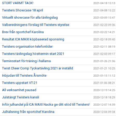
STORT VARMT TACK!
2021-04-18 15:13
Twisters Showcase 18 april
2021-04-08 15:22
Virtuellt showcase för alla tävlingslag
2021-03-09 15:47
Valberedningens förslag till Twisters styrelse
2021-02-23 09:36
Brev från sportchef Karolina
2021-02-22 14:21
Resultat ICA MAXI köpbaserad sponsring
2021-02-18 09:40
Twisters organisation telefontider
2021-02-11 08:19
Twisters tävlingslag hösttermin start 2021
2021-02-03 09:17
Terminsstart för träning i hallarna
2021-01-26 21:06
Twist Cheer Comp Tyckartävling 2021 är inställd
2021-01-21 10:25
Inbjudan till Twisters Årsmöte
2021-01-15 11:12
Twisters uppstart VT-21
2021-01-06 08:21
All verksamhet pausad
2020-12-19 14:25
Julstängt Twisters kansli
2020-12-18 18:29
Inför julhandel på ICA MAXI Nacka ge ditt stöd till Twisters!
2020-12-07 14:39
Julhälsning från sportchef Karolina
2020-12-04 09:34