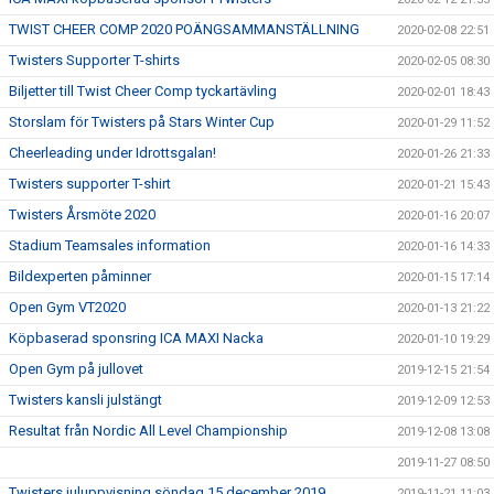
TWIST CHEER COMP 2020 POÄNGSAMMANSTÄLLNING
2020-02-08 22:51
Twisters Supporter T-shirts
2020-02-05 08:30
Biljetter till Twist Cheer Comp tyckartävling
2020-02-01 18:43
Storslam för Twisters på Stars Winter Cup
2020-01-29 11:52
Cheerleading under Idrottsgalan!
2020-01-26 21:33
Twisters supporter T-shirt
2020-01-21 15:43
Twisters Årsmöte 2020
2020-01-16 20:07
Stadium Teamsales information
2020-01-16 14:33
Bildexperten påminner
2020-01-15 17:14
Open Gym VT2020
2020-01-13 21:22
Köpbaserad sponsring ICA MAXI Nacka
2020-01-10 19:29
Open Gym på jullovet
2019-12-15 21:54
Twisters kansli julstängt
2019-12-09 12:53
Resultat från Nordic All Level Championship
2019-12-08 13:08
2019-11-27 08:50
Twisters juluppvisning söndag 15 december 2019
2019-11-21 11:03