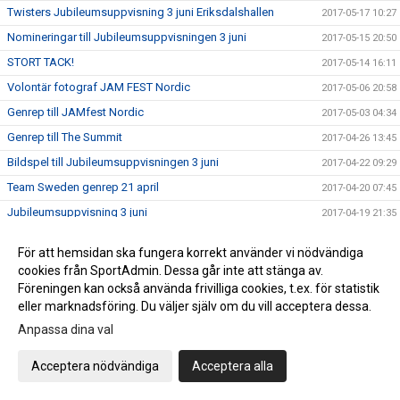
Twisters Jubileumsuppvisning 3 juni Eriksdalshallen
2017-05-17 10:27
Nomineringar till Jubileumsuppvisningen 3 juni
2017-05-15 20:50
STORT TACK!
2017-05-14 16:11
Volontär fotograf JAM FEST Nordic
2017-05-06 20:58
Genrep till JAMfest Nordic
2017-05-03 04:34
Genrep till The Summit
2017-04-26 13:45
Bildspel till Jubileumsuppvisningen 3 juni
2017-04-22 09:29
Team Sweden genrep 21 april
2017-04-20 07:45
Jubileumsuppvisning 3 juni
2017-04-19 21:35
Provträningar och Tryouts till säsong 17/18
2017-04-18 11:52
För att hemsidan ska fungera korrekt använder vi nödvändiga
Kansliet påsk stängt
2017-04-10 13:31
cookies från SportAdmin. Dessa går inte att stänga av.
Prova på Cheerleading
Föreningen kan också använda frivilliga cookies, t.ex. för statistik
2017-04-03 10:52
eller marknadsföring. Du väljer själv om du vill acceptera dessa.
GRATTIS !!
2017-03-31 12:06
Anpassa dina val
Twisters nya styrelse 2017
2017-03-24 08:14
TWISTERS I PRESSEN !
2017-03-22 08:36
Acceptera nödvändiga
Acceptera alla
Save the dates !
2017-03-21 14:32