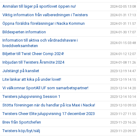
Anmälan till läger på sportlovet öppen nu!
2024-02-05 13:08
Viktig information från valberedningen i Twisters
2024-01-31 17:13
Öppna föräldra föreläsningar i Nacka Kommun
2024-01-31 11:57
Bildexperten information
2024-01-30 17:07
Information till aktiva och vårdnadshavare i
2024-01-15 03:48
breddverksamheten
Biljetter till Twist Cheer Comp 2024!
2024-01-12 12:07
Inbjudan till Twisters Årsmöte 2024
2024-01-08 11:26
Julstängt på kansliet
2023-12-19 14:47
Lite länkar att kika på under lovet!
2023-12-19 14:15
Vi välkomnar SportAll UF som samarbetspartner!
2023-12-14 14:20
Twisters juluppvisning Session 1
2023-12-14 10:14
Stötta föreningen när du handlar på Ica Maxi i Nacka!
2023-12-10 09:53
Twisters Cheer Elite juluppvisning 17 december 2023
2023-11-27 11:55
Brev från Sportchefen
2023-11-23 16:26
Twisters köp/byt/sälj
2023-11-23 09:37