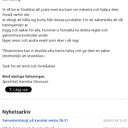
Vi vill be er föräldrar att prata med era barn om riskerna och hjälpa dem
förstå varför det
är viktigt att hålla sig borta från dessa produkter. För att säkerställa att vår
träningsmiljö är
trygg och säker för alla, kommer vi fortsätta ha strikta regler och
genomföra kontroller under
läger, resor och andra event som sker i vår regi.
Tillsammans kan vi skydda våra barns hälsa och ge dem en säker
idrottsmiljö att utvecklas i.
Tack för ert stöd och förståelse!
Med vänliga hälsningar,
Sportchef, Karolina Olovsson
Nyhetsarkiv
Semesterstängt på kansliet vecka 28-31
2026-07-05 10:21