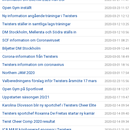
Open Gym inställt
2020-03-23 11:57
Ny information angående träningar i Twisters
2020-03-21 12:12
Twisters ställer in samtliga lags träningar
2020-03-12 13:25
DM Stockholm, Mellersta och Södra ställs in
2020-03-12 10:56
SCF information om Coronaviruset
2020-03-11 08:21
Biljetter DM Stockholm
2020-03-09 12:44
Corona-information från Twisters
2020-03-05 18:49
Twisters information om coronavirus
2020-03-01 18:16
Northern JAM 2020
2020-03-01 17:54
Valberedningens förslag inför Twisters årsmöte 17 mars
2020-02-23 15:56
Open Gym på Sportlovet
2020-02-18 12:57
Uppstarten säsongen 20/21
2020-02-17 19:47
Karolina Olovsson blir ny sportchef i Twisters Cheer Elite
2020-02-14 09:54
Twisters sportchef Roxanna De Freitas startar ny karriär
2020-02-14 09:40
Twist Cheer Comp 2020 resultat
2020-02-14 09:34
ICA MAXI köpbaserad sponsor i Twisters
2020-02-12 21:55