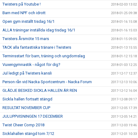
Twisters på Youtube !
2018-02-03 13:02
Barn med NPF och idrott
2018-01-25 09:38
Open gym inställt tisdag 16/1
2018-01-16 15:08
ALLA träningar inställda idag tisdag 16/1
2018-01-16 15:03
Twisters Årsmöte 15 mars
2018-01-15 09:05
TACK alla fantastiska tränare i Twisters
2018-01-13 15:55
Terminsstart för barn, träning och ungdomslag
2018-01-12 15:18
Vuxengymnastik - något för dig?
2018-01-03 12:25
Jul ledigt på Twisters kansli
2017-12-17 12:37
Person rån vid Nacka Sportcentrum - Nacka Forum
2017-12-13 10:06
GLÄDJE BESKED SICKLA HALLEN ÄR REN
2017-12-12 16:04
Sickla hallen fortsatt stängd
2017-12-08 09:17
RESULTAT NOVEMBER CUP
2017-12-05 17:39
JULUPPVISNINGEN 17 DECEMBER
2017-12-05 14:21
Twist Cheer Comp 2018
2017-12-03 19:46
Sicklahallen stängd tom 7/12
2017-12-01 10:33