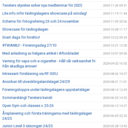
Twisters styrelse söker nya medlemmar för 2025
2024-11-26 09:31
Lite info inför tävlingslagens showcase på söndag!
2024-11-19 11:44
Schema för fotografering 23 och 24 november
2024-11-09 20:56
Showcase för tävlingslagen
2024-10-28 11:17
Snart dags för höstlov!
2024-10-22 09:24
#TWAMILY - Föreningsdag 27/10
2024-10-21 12:30
Med anledning av helgens artikel i Aftonbladet
2024-10-07 09:36
Varning för vape och e-cigaretter - Håll vår verksamhet fri
2024-09-20 16:55
från skadliga ämnen!
Intressant föreläsning via RF-SISU
2024-08-26 10:57
Ansökan till utvecklingslandslaget 24/25!
2024-08-21 11:01
Föreningsloppis under tävlingslagens uppstartsläger
2024-08-14 12:49
Sommarstängt Twisters kansli
2024-06-23 14:55
Open Gym och classes v. 25-26
2024-06-12 14:27
Årsplanering och första träningarna med tävlingslagen
2024-06-03 22:25
24/25
Junior Level 3 säsongen 24/25
2024-05-28 13:45