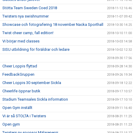
Stötta Team Sweden Coed 2018
2018-11-12 16:46
Twisters nya swishnummer
2018-11-07 09:42
Showcase och fotografering 18 november Nacka Sporthall
2018-10-30 14:25
Twist cheer camp, fall edition!
2018-10-10 11:00
Vi börjar med classes
2018-10-03 14:58
SISU utbildning för föräldrar och ledare
2018-10-02 12:32
2018-09-30 17:56
Cheer Loppis flyttad
2018-09-28 14:30
FeedbackGruppen
2018-09-26 19:34
Cheer Loppis 30 september Sickla
2018-09-18 12:22
Cheerlife öppnar butik
2018-09-17 10:57
Stadium Teamsales Sickla information
2018-09-17 10:10
Open Gym inställt
2018-09-11 16:40
Vi är så STOLTA i Twisters
2018-08-31 11:25
Open gym
2018-08-31 11:23
Twisters ny sponsor Mälarenergi
2018-08-22 15:27