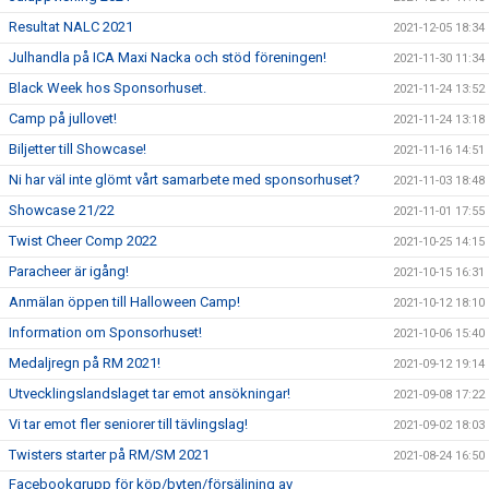
Resultat NALC 2021
2021-12-05 18:34
Julhandla på ICA Maxi Nacka och stöd föreningen!
2021-11-30 11:34
Black Week hos Sponsorhuset.
2021-11-24 13:52
Camp på jullovet!
2021-11-24 13:18
Biljetter till Showcase!
2021-11-16 14:51
Ni har väl inte glömt vårt samarbete med sponsorhuset?
2021-11-03 18:48
Showcase 21/22
2021-11-01 17:55
Twist Cheer Comp 2022
2021-10-25 14:15
Paracheer är igång!
2021-10-15 16:31
Anmälan öppen till Halloween Camp!
2021-10-12 18:10
Information om Sponsorhuset!
2021-10-06 15:40
Medaljregn på RM 2021!
2021-09-12 19:14
Utvecklingslandslaget tar emot ansökningar!
2021-09-08 17:22
Vi tar emot fler seniorer till tävlingslag!
2021-09-02 18:03
Twisters starter på RM/SM 2021
2021-08-24 16:50
Facebookgrupp för köp/byten/försäljning av