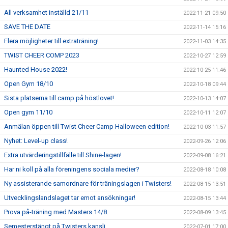
All verksamhet inställd 21/11
2022-11-21 09:50
SAVE THE DATE
2022-11-14 15:16
Flera möjligheter till extraträning!
2022-11-03 14:35
TWIST CHEER COMP 2023
2022-10-27 12:59
Haunted House 2022!
2022-10-25 11:46
Open Gym 18/10
2022-10-18 09:44
Sista platserna till camp på höstlovet!
2022-10-13 14:07
Open gym 11/10
2022-10-11 12:07
Anmälan öppen till Twist Cheer Camp Halloween edition!
2022-10-03 11:57
Nyhet: Level-up class!
2022-09-26 12:06
Extra utvärderingstillfälle till Shine-lagen!
2022-09-08 16:21
Har ni koll på alla föreningens sociala medier?
2022-08-18 10:08
Ny assisterande samordnare för träningslagen i Twisters!
2022-08-15 13:51
Utvecklingslandslaget tar emot ansökningar!
2022-08-15 13:44
Prova på-träning med Masters 14/8.
2022-08-09 13:45
Semesterstängt på Twisters kansli
2022-07-01 17:00