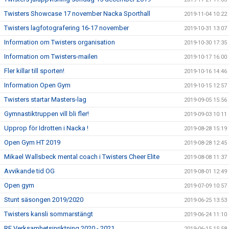
Twisters Showcase 17 november Nacka Sporthall
2019-11-04 10:22
Twisters lagfotografering 16-17 november
2019-10-31 13:07
Information om Twisters organisation
2019-10-30 17:35
Information om Twisters-mailen
2019-10-17 16:00
Fler killar till sporten!
2019-10-16 14:46
Information Open Gym
2019-10-15 12:57
Twisters startar Masters-lag
2019-09-05 15:56
Gymnastiktruppen vill bli fler!
2019-09-03 10:11
Upprop för Idrotten i Nacka !
2019-08-28 15:19
Open Gym HT 2019
2019-08-28 12:45
Mikael Wallsbeck mental coach i Twisters Cheer Elite
2019-08-08 11:37
Avvikande tid OG
2019-08-01 12:49
Open gym
2019-07-09 10:57
Stunt säsongen 2019/2020
2019-06-25 13:53
Twisters kansli sommarstängt
2019-06-24 11:10
RF Verksamhetsinriktning 2020 - 2021
2019-06-15 15:58