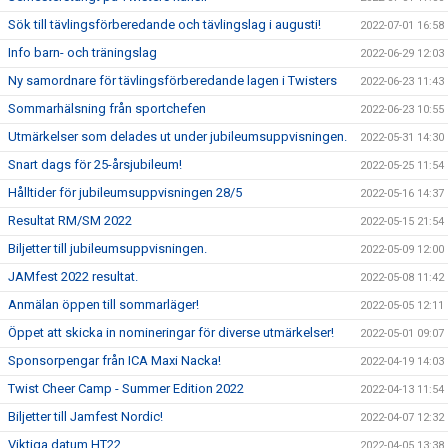
Sök till tävlingsförberedande och tävlingslag i augusti!
2022-07-01 16:58
Info barn- och träningslag
2022-06-29 12:03
Ny samordnare för tävlingsförberedande lagen i Twisters
2022-06-23 11:43
Sommarhälsning från sportchefen
2022-06-23 10:55
Utmärkelser som delades ut under jubileumsuppvisningen.
2022-05-31 14:30
Snart dags för 25-årsjubileum!
2022-05-25 11:54
Hålltider för jubileumsuppvisningen 28/5
2022-05-16 14:37
Resultat RM/SM 2022
2022-05-15 21:54
Biljetter till jubileumsuppvisningen.
2022-05-09 12:00
JAMfest 2022 resultat.
2022-05-08 11:42
Anmälan öppen till sommarläger!
2022-05-05 12:11
Öppet att skicka in nomineringar för diverse utmärkelser!
2022-05-01 09:07
Sponsorpengar från ICA Maxi Nacka!
2022-04-19 14:03
Twist Cheer Camp - Summer Edition 2022
2022-04-13 11:54
Biljetter till Jamfest Nordic!
2022-04-07 12:32
Viktiga datum HT22
2022-04-05 13:38