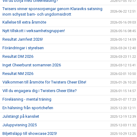
Vill du börja med cheerleading?
2026-07-05 10:17
Twisers vinner sponsorpengar genom Klaraviks satsning
2026-06-22 12:51
inom schysst barn- och ungdomsidrott
Kallelse till extra årsmöte
2026-05-16 09:03
Nytt tillskott i verksamhetsgruppen!
2026-05-16 08:45
Resultat Jamfest 2026!
2026-05-12 14:59
Förändringar i styrelsen
2026-03-24 12:40
Resultat DM 2026
2026-03-23 11:22
Inget Cheerburst somamren 2026
2026-03-12 15:41
Resultat NM 2026
2026-02-01 10:50
Välkommen till årsmöte för Twisters Cheer Elite!
2026-01-26 10:20
Vill du engagera dig i Twisters Cheer Elite?
2026-01-15 14:57
Föreläsning - mental träning
2026-01-07 17:23
En hälsning från sportchefen
2025-12-20 12:11
Julstängt på kansliet
2025-12-19 12:39
Juluppvisning 2025
2025-12-03 11:32
Biljettsläpp till showcase 2025!
2025-10-29 12:25