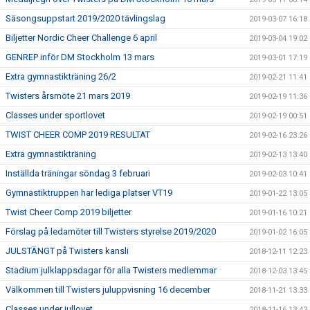
Säsongsuppstart 2019/2020 tävlingslag
2019-03-07 16:18
Biljetter Nordic Cheer Challenge 6 april
2019-03-04 19:02
GENREP inför DM Stockholm 13 mars
2019-03-01 17:19
Extra gymnastikträning 26/2
2019-02-21 11:41
Twisters årsmöte 21 mars 2019
2019-02-19 11:36
Classes under sportlovet
2019-02-19 00:51
TWIST CHEER COMP 2019 RESULTAT
2019-02-16 23:26
Extra gymnastikträning
2019-02-13 13:40
Inställda träningar söndag 3 februari
2019-02-03 10:41
Gymnastiktruppen har lediga platser VT19
2019-01-22 13:05
Twist Cheer Comp 2019 biljetter
2019-01-16 10:21
Förslag på ledamöter till Twisters styrelse 2019/2020
2019-01-02 16:05
JULSTÄNGT på Twisters kansli
2018-12-11 12:23
Stadium julklappsdagar för alla Twisters medlemmar
2018-12-03 13:45
Välkommen till Twisters juluppvisning 16 december
2018-11-21 13:33
Classes under jullovet
2018-11-16 13:42