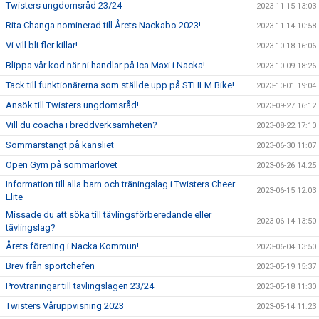
Twisters ungdomsråd 23/24
2023-11-15 13:03
Rita Changa nominerad till Årets Nackabo 2023!
2023-11-14 10:58
Vi vill bli fler killar!
2023-10-18 16:06
Blippa vår kod när ni handlar på Ica Maxi i Nacka!
2023-10-09 18:26
Tack till funktionärerna som ställde upp på STHLM Bike!
2023-10-01 19:04
Ansök till Twisters ungdomsråd!
2023-09-27 16:12
Vill du coacha i breddverksamheten?
2023-08-22 17:10
Sommarstängt på kansliet
2023-06-30 11:07
Open Gym på sommarlovet
2023-06-26 14:25
Information till alla barn och träningslag i Twisters Cheer
2023-06-15 12:03
Elite
Missade du att söka till tävlingsförberedande eller
2023-06-14 13:50
tävlingslag?
Årets förening i Nacka Kommun!
2023-06-04 13:50
Brev från sportchefen
2023-05-19 15:37
Provträningar till tävlingslagen 23/24
2023-05-18 11:30
Twisters Våruppvisning 2023
2023-05-14 11:23