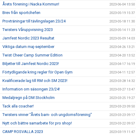
Årets förening i Nacka Kommun!
2023-06-04 13:50
Brev från sportchefen
2023-05-19 15:37
Provträningar till tävlingslagen 23/24
2023-05-18 11:30
Twisters Våruppvisning 2023
2023-05-14 11:23
Jamfest Nordic 2023 Resultat
2023-05-09 14:03
Viktiga datum maj-september
2023-04-26 13:21
Twist Cheer Camp Summer Edition
2023-04-20 13:52
Biljetter till Jamfest Nordic 2023!
2023-04-17 16:19
Förtydligande kring regler för Open Gym
2023-04-11 12:57
Kvalificerade lag till RM och SM 2023!
2023-03-28 14:32
Information om säsongen 23/24!
2023-03-27 13:47
Medaljregn på DM Stockholm
2023-03-25 19:27
Tack alla coacher!
2023-03-23 09:50
Twisters vinner ”Årets barn- och ungdomsförening”
2023-03-23 09:17
Nytt och bättre samarbete för pro shop!
2023-03-22 09:57
CAMP ROSVALLA 2023
2023-03-19 11:47