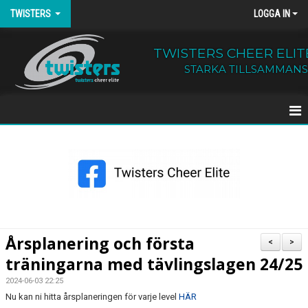
TWISTERS
LOGGA IN
TWISTERS CHEER ELIT
STARKA TILLSAMMANS
HEM
NYHETER
OM TWISTERS
BÖRJA HOS OSS
Årsplanering och första
<
>
träningarna med tävlingslagen 24/25
KALENDER
2024-06-03 22:25
KONTAKT
Nu kan ni hitta årsplaneringen för varje level
HÄR