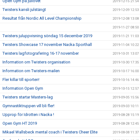
Open Gym på jullovet
2019-12-15 21:54
Twisters kansli julstängt
2019-12-09 12:53
Resultat från Nordic All Level Championship
2019-12-08 13:08
2019-11-27 08:50
Twisters juluppvisning söndag 15 december 2019
2019-11-21 11:03
Twisters Showcase 17 november Nacka Sporthall
2019-11-04 10:22
Twisters lagfotografering 16-17 november
2019-10-31 13:07
Information om Twisters organisation
2019-10-30 17:35
Information om Twisters-mailen
2019-10-17 16:00
Fler killar till sporten!
2019-10-16 14:46
Information Open Gym
2019-10-15 12:57
Twisters startar Masters-lag
2019-09-05 15:56
Gymnastiktruppen vill bli fler!
2019-09-03 10:11
Upprop för Idrotten i Nacka !
2019-08-28 15:19
Open Gym HT 2019
2019-08-28 12:45
Mikael Wallsbeck mental coach i Twisters Cheer Elite
2019-08-08 11:37