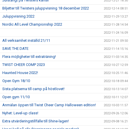
Julstängt på Twisters kansli
2022-12-21 18:30
Biljetter till Twisters juluppvisning 18 december 2022
2022-12-14 08:51
Juluppvisning 2022
2022-11-29 13:27
Nordic All Level Championship 2022
2022-11-28 14:54
2022-11-24 16:09
All verksamhet inställd 21/11
2022-11-21 09:50
SAVE THE DATE
2022-11-14 15:16
Flera möjligheter till extraträning!
2022-11-03 14:35
TWIST CHEER COMP 2023
2022-10-27 12:59
Haunted House 2022!
2022-10-25 11:46
Open Gym 18/10
2022-10-18 09:44
Sista platserna till camp på höstlovet!
2022-10-13 14:07
Open gym 11/10
2022-10-11 12:07
Anmälan öppen till Twist Cheer Camp Halloween edition!
2022-10-03 11:57
Nyhet: Level-up class!
2022-09-26 12:06
Extra utvärderingstillfälle till Shine-lagen!
2022-09-08 16:21