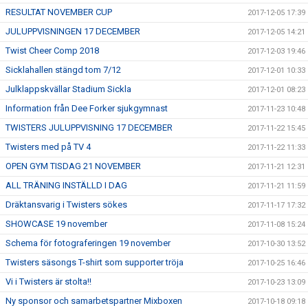
RESULTAT NOVEMBER CUP
2017-12-05 17:39
JULUPPVISNINGEN 17 DECEMBER
2017-12-05 14:21
Twist Cheer Comp 2018
2017-12-03 19:46
Sicklahallen stängd tom 7/12
2017-12-01 10:33
Julklappskvällar Stadium Sickla
2017-12-01 08:23
Information från Dee Forker sjukgymnast
2017-11-23 10:48
TWISTERS JULUPPVISNING 17 DECEMBER
2017-11-22 15:45
Twisters med på TV 4
2017-11-22 11:33
OPEN GYM TISDAG 21 NOVEMBER
2017-11-21 12:31
ALL TRÄNING INSTÄLLD I DAG
2017-11-21 11:59
Dräktansvarig i Twisters sökes
2017-11-17 17:32
SHOWCASE 19 november
2017-11-08 15:24
Schema för fotograferingen 19 november
2017-10-30 13:52
Twisters säsongs T-shirt som supporter tröja
2017-10-25 16:46
Vi i Twisters är stolta!!
2017-10-23 13:09
Ny sponsor och samarbetspartner Mixboxen
2017-10-18 09:18