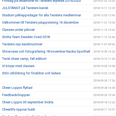
Förslag på ledamöter till Twisters styrelse 2019/2020
2019-01-02 16:05
JULSTÄNGT på Twisters kansli
2018-12-11 12:23
Stadium julklappsdagar för alla Twisters medlemmar
2018-12-03 13:45
Välkommen till Twisters juluppvisning 16 december
2018-11-21 13:33
Classes under jullovet
2018-11-16 13:42
Stötta Team Sweden Coed 2018
2018-11-12 16:46
Twisters nya swishnummer
2018-11-07 09:42
Showcase och fotografering 18 november Nacka Sporthall
2018-10-30 14:25
Twist cheer camp, fall edition!
2018-10-10 11:00
Vi börjar med classes
2018-10-03 14:58
SISU utbildning för föräldrar och ledare
2018-10-02 12:32
2018-09-30 17:56
Cheer Loppis flyttad
2018-09-28 14:30
FeedbackGruppen
2018-09-26 19:34
Cheer Loppis 30 september Sickla
2018-09-18 12:22
Cheerlife öppnar butik
2018-09-17 10:57