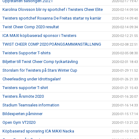
Uppstarten säsongen 20/21
2020-02-17 19:47
Karolina Olovsson blir ny sportchef i Twisters Cheer Elite
2020-02-14 09:54
Twisters sportchef Roxanna De Freitas startar ny karriär
2020-02-14 09:40
Twist Cheer Comp 2020 resultat
2020-02-14 09:34
ICA MAXI köpbaserad sponsor i Twisters
2020-02-12 21:55
TWIST CHEER COMP 2020 POÄNGSAMMANSTÄLLNING
2020-02-08 22:51
Twisters Supporter T-shirts
2020-02-05 08:30
Biljetter till Twist Cheer Comp tyckartävling
2020-02-01 18:43
Storslam för Twisters på Stars Winter Cup
2020-01-29 11:52
Cheerleading under Idrottsgalan!
2020-01-26 21:33
Twisters supporter T-shirt
2020-01-21 15:43
Twisters Årsmöte 2020
2020-01-16 20:07
Stadium Teamsales information
2020-01-16 14:33
Bildexperten påminner
2020-01-15 17:14
Open Gym VT2020
2020-01-13 21:22
Köpbaserad sponsring ICA MAXI Nacka
2020-01-10 19:29