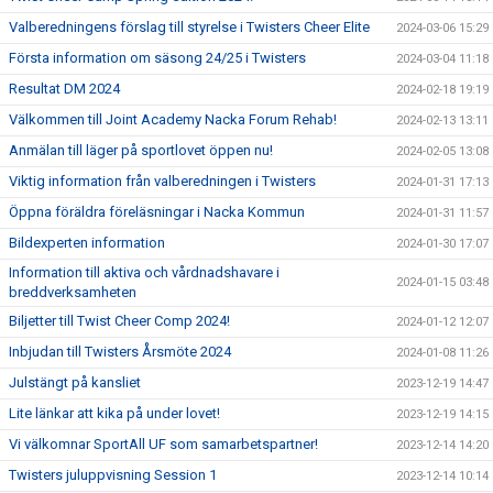
Valberedningens förslag till styrelse i Twisters Cheer Elite
2024-03-06 15:29
Första information om säsong 24/25 i Twisters
2024-03-04 11:18
Resultat DM 2024
2024-02-18 19:19
Välkommen till Joint Academy Nacka Forum Rehab!
2024-02-13 13:11
Anmälan till läger på sportlovet öppen nu!
2024-02-05 13:08
Viktig information från valberedningen i Twisters
2024-01-31 17:13
Öppna föräldra föreläsningar i Nacka Kommun
2024-01-31 11:57
Bildexperten information
2024-01-30 17:07
Information till aktiva och vårdnadshavare i
2024-01-15 03:48
breddverksamheten
Biljetter till Twist Cheer Comp 2024!
2024-01-12 12:07
Inbjudan till Twisters Årsmöte 2024
2024-01-08 11:26
Julstängt på kansliet
2023-12-19 14:47
Lite länkar att kika på under lovet!
2023-12-19 14:15
Vi välkomnar SportAll UF som samarbetspartner!
2023-12-14 14:20
Twisters juluppvisning Session 1
2023-12-14 10:14