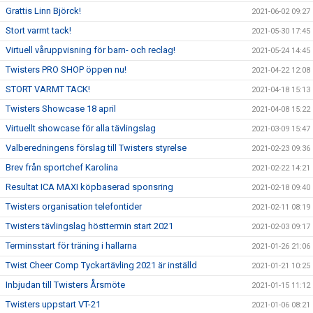
Grattis Linn Björck!
2021-06-02 09:27
Stort varmt tack!
2021-05-30 17:45
Virtuell våruppvisning för barn- och reclag!
2021-05-24 14:45
Twisters PRO SHOP öppen nu!
2021-04-22 12:08
STORT VARMT TACK!
2021-04-18 15:13
Twisters Showcase 18 april
2021-04-08 15:22
Virtuellt showcase för alla tävlingslag
2021-03-09 15:47
Valberedningens förslag till Twisters styrelse
2021-02-23 09:36
Brev från sportchef Karolina
2021-02-22 14:21
Resultat ICA MAXI köpbaserad sponsring
2021-02-18 09:40
Twisters organisation telefontider
2021-02-11 08:19
Twisters tävlingslag hösttermin start 2021
2021-02-03 09:17
Terminsstart för träning i hallarna
2021-01-26 21:06
Twist Cheer Comp Tyckartävling 2021 är inställd
2021-01-21 10:25
Inbjudan till Twisters Årsmöte
2021-01-15 11:12
Twisters uppstart VT-21
2021-01-06 08:21