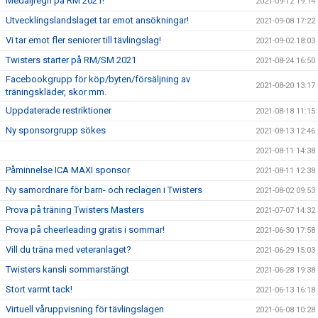
Medaljregn på RM 2021!
2021-09-12 19:14
Utvecklingslandslaget tar emot ansökningar!
2021-09-08 17:22
Vi tar emot fler seniorer till tävlingslag!
2021-09-02 18:03
Twisters starter på RM/SM 2021
2021-08-24 16:50
Facebookgrupp för köp/byten/försäljning av
2021-08-20 13:17
träningskläder, skor mm.
Uppdaterade restriktioner
2021-08-18 11:15
Ny sponsorgrupp sökes
2021-08-13 12:46
2021-08-11 14:38
Påminnelse ICA MAXI sponsor
2021-08-11 12:38
Ny samordnare för barn- och reclagen i Twisters
2021-08-02 09:53
Prova på träning Twisters Masters
2021-07-07 14:32
Prova på cheerleading gratis i sommar!
2021-06-30 17:58
Vill du träna med veteranlaget?
2021-06-29 15:03
Twisters kansli sommarstängt
2021-06-28 19:38
Stort varmt tack!
2021-06-13 16:18
Virtuell våruppvisning för tävlingslagen
2021-06-08 10:28