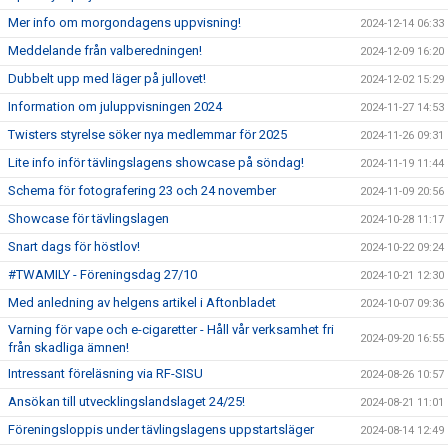
Mer info om morgondagens uppvisning!
2024-12-14 06:33
Meddelande från valberedningen!
2024-12-09 16:20
Dubbelt upp med läger på jullovet!
2024-12-02 15:29
Information om juluppvisningen 2024
2024-11-27 14:53
Twisters styrelse söker nya medlemmar för 2025
2024-11-26 09:31
Lite info inför tävlingslagens showcase på söndag!
2024-11-19 11:44
Schema för fotografering 23 och 24 november
2024-11-09 20:56
Showcase för tävlingslagen
2024-10-28 11:17
Snart dags för höstlov!
2024-10-22 09:24
#TWAMILY - Föreningsdag 27/10
2024-10-21 12:30
Med anledning av helgens artikel i Aftonbladet
2024-10-07 09:36
Varning för vape och e-cigaretter - Håll vår verksamhet fri
2024-09-20 16:55
från skadliga ämnen!
Intressant föreläsning via RF-SISU
2024-08-26 10:57
Ansökan till utvecklingslandslaget 24/25!
2024-08-21 11:01
Föreningsloppis under tävlingslagens uppstartsläger
2024-08-14 12:49