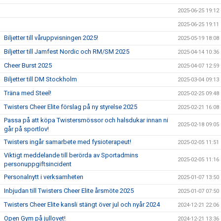
2025-06-25 19:12
2025-06-25 19:11
Biljetter till våruppvisningen 2025!
2025-05-19 18:08
Biljetter till Jamfest Nordic och RM/SM 2025
2025-04-14 10:36
Cheer Burst 2025
2025-04-07 12:59
Biljetter till DM Stockholm
2025-03-04 09:13
Träna med Steel!
2025-02-25 09:48
Twisters Cheer Elite förslag på ny styrelse 2025
2025-02-21 16:08
Passa på att köpa Twistersmössor och halsdukar innan ni
2025-02-18 09:05
går på sportlov!
Twisters ingår samarbete med fysioterapeut!
2025-02-05 11:51
Viktigt meddelande till berörda av Sportadmins
2025-02-05 11:16
personuppgiftsincident
Personalnytt i verksamheten
2025-01-07 13:50
Inbjudan till Twisters Cheer Elite årsmöte 2025
2025-01-07 07:50
Twisters Cheer Elite kansli stängt över jul och nyår 2024
2024-12-21 22:06
Open Gym på jullovet!
2024-12-21 13:36