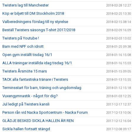
Twisters lag till Manchester
2018-02-28 12:27
Köp er biljett till DM Stockholm 2018
2018-02-25 13:30
Valberedningens förslag till ny styrelse
2018-02-15 08:14
Beställ Twisters säsongs T-shirt 2017/2018
2018-02-09 16:09
Twisters på Youtube !
2018-02-03 13:02
Barn med NPF och idrott
2018-01-25 09:38
Open gym inställt tisdag 16/1
2018-01-16 15:08
ALLA träningar inställda idag tisdag 16/1
2018-01-16 15:03
Twisters Årsmöte 15 mars
2018-01-15 09:05
TACK alla fantastiska tränare i Twisters
2018-01-13 15:55
Terminsstart för barn, träning och ungdomslag
2018-01-12 15:18
Vuxengymnastik - något för dig?
2018-01-03 12:25
Jul ledigt på Twisters kansli
2017-12-17 12:37
Person rån vid Nacka Sportcentrum - Nacka Forum
2017-12-13 10:06
GLÄDJE BESKED SICKLA HALLEN ÄR REN
2017-12-12 16:04
Sickla hallen fortsatt stängd
2017-12-08 09:17