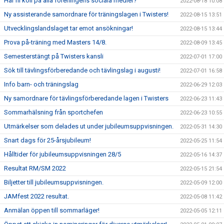
Har ni koll på alla föreningens sociala medier?
2022-08-18 10:08
Ny assisterande samordnare för träningslagen i Twisters!
2022-08-15 13:51
Utvecklingslandslaget tar emot ansökningar!
2022-08-15 13:44
Prova på-träning med Masters 14/8.
2022-08-09 13:45
Semesterstängt på Twisters kansli
2022-07-01 17:00
Sök till tävlingsförberedande och tävlingslag i augusti!
2022-07-01 16:58
Info barn- och träningslag
2022-06-29 12:03
Ny samordnare för tävlingsförberedande lagen i Twisters
2022-06-23 11:43
Sommarhälsning från sportchefen
2022-06-23 10:55
Utmärkelser som delades ut under jubileumsuppvisningen.
2022-05-31 14:30
Snart dags för 25-årsjubileum!
2022-05-25 11:54
Hålltider för jubileumsuppvisningen 28/5
2022-05-16 14:37
Resultat RM/SM 2022
2022-05-15 21:54
Biljetter till jubileumsuppvisningen.
2022-05-09 12:00
JAMfest 2022 resultat.
2022-05-08 11:42
Anmälan öppen till sommarläger!
2022-05-05 12:11