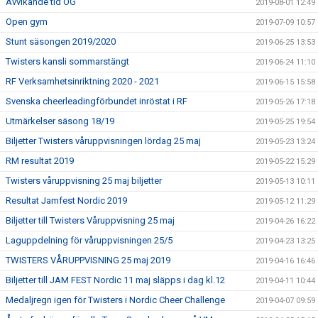
Avvikande tid OG
2019-08-01 12:49
Open gym
2019-07-09 10:57
Stunt säsongen 2019/2020
2019-06-25 13:53
Twisters kansli sommarstängt
2019-06-24 11:10
RF Verksamhetsinriktning 2020 - 2021
2019-06-15 15:58
Svenska cheerleadingförbundet inröstat i RF
2019-05-26 17:18
Utmärkelser säsong 18/19
2019-05-25 19:54
Biljetter Twisters våruppvisningen lördag 25 maj
2019-05-23 13:24
RM resultat 2019
2019-05-22 15:29
Twisters våruppvisning 25 maj biljetter
2019-05-13 10:11
Resultat Jamfest Nordic 2019
2019-05-12 11:29
Biljetter till Twisters Våruppvisning 25 maj
2019-04-26 16:22
Laguppdelning för våruppvisningen 25/5
2019-04-23 13:25
TWISTERS VÅRUPPVISNING 25 maj 2019
2019-04-16 16:46
Biljetter till JAM FEST Nordic 11 maj släpps i dag kl.12
2019-04-11 10:44
Medaljregn igen för Twisters i Nordic Cheer Challenge
2019-04-07 09:59