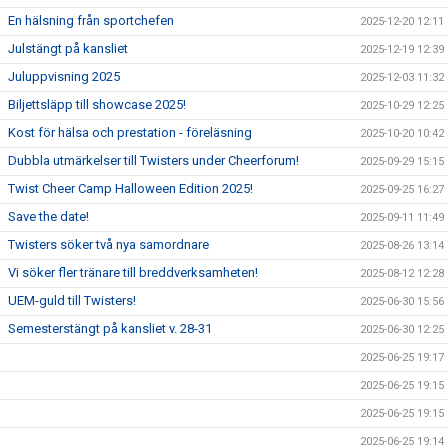
En hälsning från sportchefen
2025-12-20 12:11
Julstängt på kansliet
2025-12-19 12:39
Juluppvisning 2025
2025-12-03 11:32
Biljettsläpp till showcase 2025!
2025-10-29 12:25
Kost för hälsa och prestation - föreläsning
2025-10-20 10:42
Dubbla utmärkelser till Twisters under Cheerforum!
2025-09-29 15:15
Twist Cheer Camp Halloween Edition 2025!
2025-09-25 16:27
Save the date!
2025-09-11 11:49
Twisters söker två nya samordnare
2025-08-26 13:14
Vi söker fler tränare till breddverksamheten!
2025-08-12 12:28
UEM-guld till Twisters!
2025-06-30 15:56
Semesterstängt på kansliet v. 28-31
2025-06-30 12:25
2025-06-25 19:17
2025-06-25 19:15
2025-06-25 19:15
2025-06-25 19:14