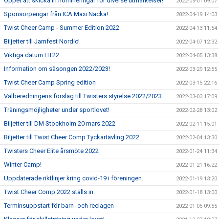
Öppet att skicka in nomineringar för diverse utmärkelser!
2022-05-01 09:07
Sponsorpengar från ICA Maxi Nacka!
2022-04-19 14:03
Twist Cheer Camp - Summer Edition 2022
2022-04-13 11:54
Biljetter till Jamfest Nordic!
2022-04-07 12:32
Viktiga datum HT22
2022-04-05 13:38
Information om säsongen 2022/2023!
2022-03-29 12:55
Twist Cheer Camp Spring edition
2022-03-15 22:16
Valberedningens förslag till Twisters styrelse 2022/2023
2022-03-03 17:09
Träningsmöjligheter under sportlovet!
2022-02-28 13:02
Biljetter till DM Stockholm 20 mars 2022
2022-02-11 15:01
Biljetter till Twist Cheer Comp Tyckartävling 2022
2022-02-04 13:30
Twisters Cheer Elite årsmöte 2022
2022-01-24 11:34
Winter Camp!
2022-01-21 16:22
Uppdaterade riktlinjer kring covid-19 i föreningen.
2022-01-19 13:20
Twist Cheer Comp 2022 ställs in.
2022-01-18 13:00
Terminsuppstart för barn- och reclagen
2022-01-05 09:55