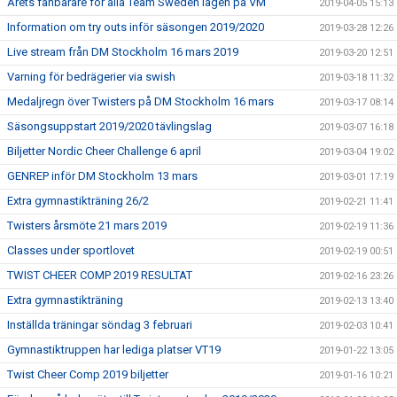
Årets fanbärare för alla Team Sweden lagen på VM
2019-04-05 15:13
Information om try outs inför säsongen 2019/2020
2019-03-28 12:26
Live stream från DM Stockholm 16 mars 2019
2019-03-20 12:51
Varning för bedrägerier via swish
2019-03-18 11:32
Medaljregn över Twisters på DM Stockholm 16 mars
2019-03-17 08:14
Säsongsuppstart 2019/2020 tävlingslag
2019-03-07 16:18
Biljetter Nordic Cheer Challenge 6 april
2019-03-04 19:02
GENREP inför DM Stockholm 13 mars
2019-03-01 17:19
Extra gymnastikträning 26/2
2019-02-21 11:41
Twisters årsmöte 21 mars 2019
2019-02-19 11:36
Classes under sportlovet
2019-02-19 00:51
TWIST CHEER COMP 2019 RESULTAT
2019-02-16 23:26
Extra gymnastikträning
2019-02-13 13:40
Inställda träningar söndag 3 februari
2019-02-03 10:41
Gymnastiktruppen har lediga platser VT19
2019-01-22 13:05
Twist Cheer Comp 2019 biljetter
2019-01-16 10:21