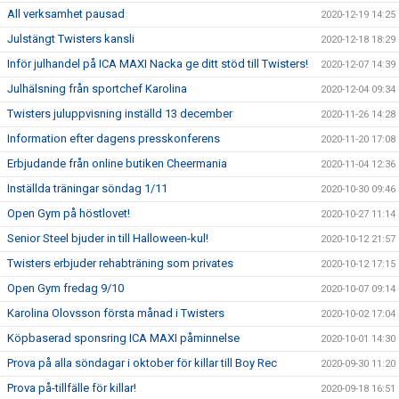
All verksamhet pausad
2020-12-19 14:25
Julstängt Twisters kansli
2020-12-18 18:29
Inför julhandel på ICA MAXI Nacka ge ditt stöd till Twisters!
2020-12-07 14:39
Julhälsning från sportchef Karolina
2020-12-04 09:34
Twisters juluppvisning inställd 13 december
2020-11-26 14:28
Information efter dagens presskonferens
2020-11-20 17:08
Erbjudande från online butiken Cheermania
2020-11-04 12:36
Inställda träningar söndag 1/11
2020-10-30 09:46
Open Gym på höstlovet!
2020-10-27 11:14
Senior Steel bjuder in till Halloween-kul!
2020-10-12 21:57
Twisters erbjuder rehabträning som privates
2020-10-12 17:15
Open Gym fredag 9/10
2020-10-07 09:14
Karolina Olovsson första månad i Twisters
2020-10-02 17:04
Köpbaserad sponsring ICA MAXI påminnelse
2020-10-01 14:30
Prova på alla söndagar i oktober för killar till Boy Rec
2020-09-30 11:20
Prova på-tillfälle för killar!
2020-09-18 16:51