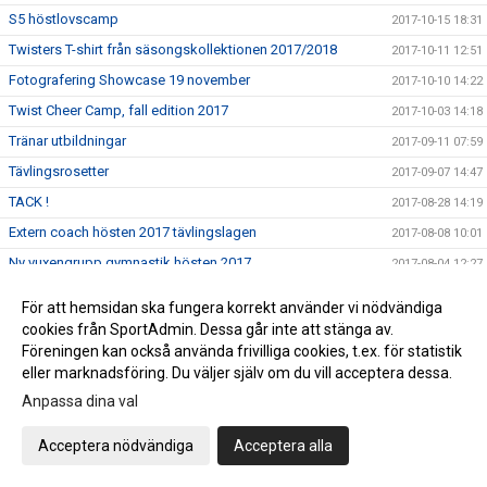
S5 höstlovscamp
2017-10-15 18:31
Twisters T-shirt från säsongskollektionen 2017/2018
2017-10-11 12:51
Fotografering Showcase 19 november
2017-10-10 14:22
Twist Cheer Camp, fall edition 2017
2017-10-03 14:18
Tränar utbildningar
2017-09-11 07:59
Tävlingsrosetter
2017-09-07 14:47
TACK !
2017-08-28 14:19
Extern coach hösten 2017 tävlingslagen
2017-08-08 10:01
Ny vuxengrupp gymnastik hösten 2017
2017-08-04 12:27
Stuntsatsning 2017/18!
2017-08-02 15:40
För att hemsidan ska fungera korrekt använder vi nödvändiga
Tumbling clinic med Lynn Perry
2017-08-02 12:39
cookies från SportAdmin. Dessa går inte att stänga av.
Föreningen kan också använda frivilliga cookies, t.ex. för statistik
Ungdomslag nästa säsong
2017-07-05 21:18
eller marknadsföring. Du väljer själv om du vill acceptera dessa.
Tryout och Provträning i Augusti
2017-07-04 14:03
Anpassa dina val
GLAD MIDSOMMAR !
2017-06-21 09:27
Nytt ungdomslag gymnastik from hösten 2017
Acceptera nödvändiga
Acceptera alla
2017-06-14 17:56
Tal till Katarina Eriksson på jubileumsuppvisningen 3 juni
2017-06-05 12:08