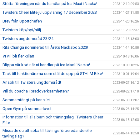
Stötta föreningen när du handlar på Ica Maxi i Nacka!
2023-12-10 09:53
Twisters Cheer Elite juluppvisning 17 december 2023
2023-11-27 11:55
Brev från Sportchefen
2023-11-23 16:26
Twisters köp/byt/sälj
2023-11-23 09:37
Twisters ungdomsråd 23/24
2023-11-15 13:03
Rita Changa nominerad till Årets Nackabo 2023!
2023-11-14 10:58
Vi vill bli fler killar!
2023-10-18 16:06
Blippa vår kod när ni handlar på Ica Maxi i Nacka!
2023-10-09 18:26
Tack till funktionärerna som ställde upp på STHLM Bike!
2023-10-01 19:04
Ansök till Twisters ungdomsråd!
2023-09-27 16:12
Vill du coacha i breddverksamheten?
2023-08-22 17:10
Sommarstängt på kansliet
2023-06-30 11:07
Open Gym på sommarlovet
2023-06-26 14:25
Information till alla barn och träningslag i Twisters Cheer
2023-06-15 12:03
Elite
Missade du att söka till tävlingsförberedande eller
2023-06-14 13:50
tävlingslag?