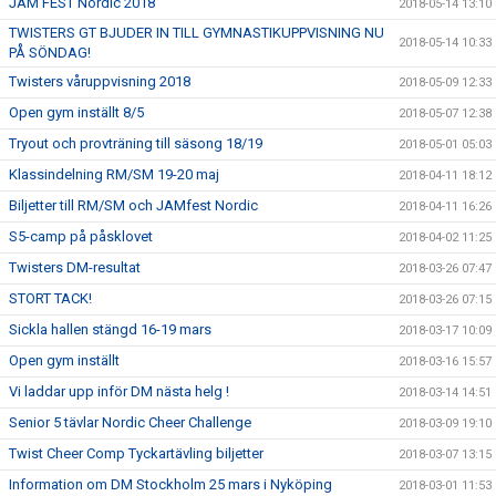
JAM FEST Nordic 2018
2018-05-14 13:10
TWISTERS GT BJUDER IN TILL GYMNASTIKUPPVISNING NU
2018-05-14 10:33
PÅ SÖNDAG!
Twisters våruppvisning 2018
2018-05-09 12:33
Open gym inställt 8/5
2018-05-07 12:38
Tryout och provträning till säsong 18/19
2018-05-01 05:03
Klassindelning RM/SM 19-20 maj
2018-04-11 18:12
Biljetter till RM/SM och JAMfest Nordic
2018-04-11 16:26
S5-camp på påsklovet
2018-04-02 11:25
Twisters DM-resultat
2018-03-26 07:47
STORT TACK!
2018-03-26 07:15
Sickla hallen stängd 16-19 mars
2018-03-17 10:09
Open gym inställt
2018-03-16 15:57
Vi laddar upp inför DM nästa helg !
2018-03-14 14:51
Senior 5 tävlar Nordic Cheer Challenge
2018-03-09 19:10
Twist Cheer Comp Tyckartävling biljetter
2018-03-07 13:15
Information om DM Stockholm 25 mars i Nyköping
2018-03-01 11:53