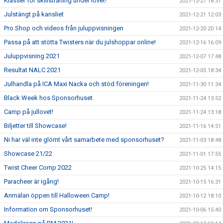
Klasser för skillsträning under lovet!
2021-12-27 18:37
Julstängt på kansliet
2021-12-21 12:03
Pro Shop och videos från juluppvisningen
2021-12-20 20:14
Passa på att stötta Twisters när du julshoppar online!
2021-12-16 16:09
Juluppvisning 2021
2021-12-07 17:48
Resultat NALC 2021
2021-12-05 18:34
Julhandla på ICA Maxi Nacka och stöd föreningen!
2021-11-30 11:34
Black Week hos Sponsorhuset.
2021-11-24 13:52
Camp på jullovet!
2021-11-24 13:18
Biljetter till Showcase!
2021-11-16 14:51
Ni har väl inte glömt vårt samarbete med sponsorhuset?
2021-11-03 18:48
Showcase 21/22
2021-11-01 17:55
Twist Cheer Comp 2022
2021-10-25 14:15
Paracheer är igång!
2021-10-15 16:31
Anmälan öppen till Halloween Camp!
2021-10-12 18:10
Information om Sponsorhuset!
2021-10-06 15:40