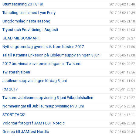
Stuntsatsning 2017/18!
2017-08-02 15:40
Tumbling clinic med Lynn Perry
2017-08-02 12:39
Ungdomslag nästa säsong
2017-07-05 21:18
Tryout och Provträning i Augusti
2017-07-04 14:03
GLAD MIDSOMMAR !
2017-06-21 09:27
Nytt ungdomslag gymnastik from hösten 2017
2017-06-14 17:56
Tal till Katarina Eriksson på jubileumsuppvisningen 3 juni
2017-06-05 12:08
2017 års vinnare av nomineringarna i Twisters
2017-06-04 09:27
Twistershjälpen
2017-06-01 12:56
Jubileumsuppvisningen lördag 3 juni
2017-06-01 11:04
RM 2017
2017-05-31 20:37
Twisters Jubileumsuppvisning 3 juni Eriksdalshallen
2017-05-17 10:27
Nomineringar till Jubileumsuppvisningen 3 juni
2017-05-15 20:50
STORT TACK!
2017-05-14 16:11
Volontär fotograf JAM FEST Nordic
2017-05-06 20:58
Genrep till JAMfest Nordic
2017-05-03 04:34