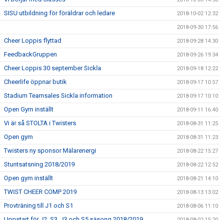
SISU utbildning för föräldrar och ledare
2018-10-02 12:32
2018-09-30 17:56
Cheer Loppis flyttad
2018-09-28 14:30
FeedbackGruppen
2018-09-26 19:34
Cheer Loppis 30 september Sickla
2018-09-18 12:22
Cheerlife öppnar butik
2018-09-17 10:57
Stadium Teamsales Sickla information
2018-09-17 10:10
Open Gym inställt
2018-09-11 16:40
Vi är så STOLTA i Twisters
2018-08-31 11:25
Open gym
2018-08-31 11:23
Twisters ny sponsor Mälarenergi
2018-08-22 15:27
Stuntsatsning 2018/2019
2018-08-22 12:52
Open gym inställt
2018-08-21 14:10
TWIST CHEER COMP 2019
2018-08-13 13:02
Provträning till J1 och S1
2018-08-06 11:10
Uppstart för J2, S3, J3 och S5 säsong 2018/2019
2018-08-02 15:20