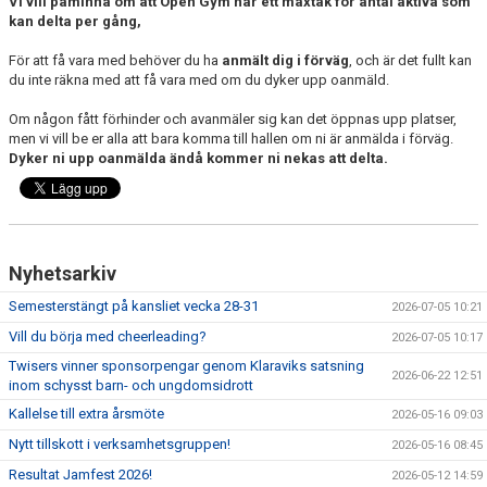
Vi vill påminna om att Open Gym har ett maxtak för antal aktiva som
EXTRATRÄNING
kan delta per gång,
För att få vara med behöver du ha
anmält dig i förväg
, och är det fullt kan
KLÄDER & MERCH
du inte räkna med att få vara med om du dyker upp oanmäld.
TWIST CHEER COMP
Om någon fått förhinder och avanmäler sig kan det öppnas upp platser,
men vi vill be er alla att bara komma till hallen om ni är anmälda i förväg.
Dyker ni upp oanmälda ändå kommer ni nekas att delta.
Nyhetsarkiv
Semesterstängt på kansliet vecka 28-31
2026-07-05 10:21
Vill du börja med cheerleading?
2026-07-05 10:17
Twisers vinner sponsorpengar genom Klaraviks satsning
2026-06-22 12:51
inom schysst barn- och ungdomsidrott
Kallelse till extra årsmöte
2026-05-16 09:03
Nytt tillskott i verksamhetsgruppen!
2026-05-16 08:45
Resultat Jamfest 2026!
2026-05-12 14:59