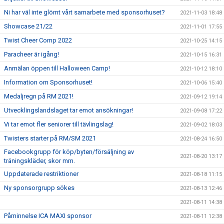
Ni har väl inte glömt vårt samarbete med sponsorhuset?
2021-11-03 18:48
Showcase 21/22
2021-11-01 17:55
Twist Cheer Comp 2022
2021-10-25 14:15
Paracheer är igång!
2021-10-15 16:31
Anmälan öppen till Halloween Camp!
2021-10-12 18:10
Information om Sponsorhuset!
2021-10-06 15:40
Medaljregn på RM 2021!
2021-09-12 19:14
Utvecklingslandslaget tar emot ansökningar!
2021-09-08 17:22
Vi tar emot fler seniorer till tävlingslag!
2021-09-02 18:03
Twisters starter på RM/SM 2021
2021-08-24 16:50
Facebookgrupp för köp/byten/försäljning av
2021-08-20 13:17
träningskläder, skor mm.
Uppdaterade restriktioner
2021-08-18 11:15
Ny sponsorgrupp sökes
2021-08-13 12:46
2021-08-11 14:38
Påminnelse ICA MAXI sponsor
2021-08-11 12:38