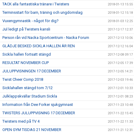
TACK alla fantastiska tränare i Twisters
2018-01-13 15:55
Terminsstart för barn, träning och ungdomslag
2018-01-12 15:18
Vuxengymnastik - något för dig?
2018-01-03 12:25
Jul ledigt på Twisters kansli
2017-12-17 12:37
Person rån vid Nacka Sportcentrum - Nacka Forum
2017-12-13 10:06
GLÄDJE BESKED SICKLA HALLEN ÄR REN
2017-12-12 16:04
Sickla hallen fortsatt stängd
2017-12-08 09:17
RESULTAT NOVEMBER CUP
2017-12-05 17:39
JULUPPVISNINGEN 17 DECEMBER
2017-12-05 14:21
Twist Cheer Comp 2018
2017-12-03 19:46
Sicklahallen stängd tom 7/12
2017-12-01 10:33
Julklappskvällar Stadium Sickla
2017-12-01 08:23
Information från Dee Forker sjukgymnast
2017-11-23 10:48
TWISTERS JULUPPVISNING 17 DECEMBER
2017-11-22 15:45
Twisters med på TV 4
2017-11-22 11:33
OPEN GYM TISDAG 21 NOVEMBER
2017-11-21 12:31