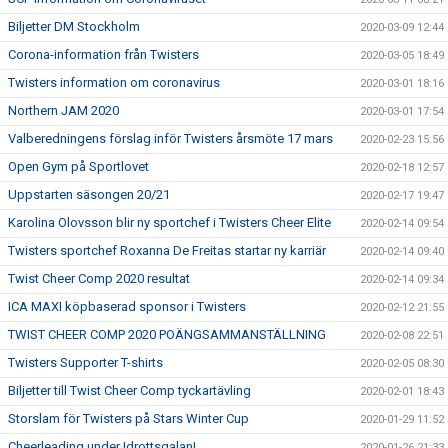
Biljetter DM Stockholm
2020-03-09 12:44
Corona-information från Twisters
2020-03-05 18:49
Twisters information om coronavirus
2020-03-01 18:16
Northern JAM 2020
2020-03-01 17:54
Valberedningens förslag inför Twisters årsmöte 17 mars
2020-02-23 15:56
Open Gym på Sportlovet
2020-02-18 12:57
Uppstarten säsongen 20/21
2020-02-17 19:47
Karolina Olovsson blir ny sportchef i Twisters Cheer Elite
2020-02-14 09:54
Twisters sportchef Roxanna De Freitas startar ny karriär
2020-02-14 09:40
Twist Cheer Comp 2020 resultat
2020-02-14 09:34
ICA MAXI köpbaserad sponsor i Twisters
2020-02-12 21:55
TWIST CHEER COMP 2020 POÄNGSAMMANSTÄLLNING
2020-02-08 22:51
Twisters Supporter T-shirts
2020-02-05 08:30
Biljetter till Twist Cheer Comp tyckartävling
2020-02-01 18:43
Storslam för Twisters på Stars Winter Cup
2020-01-29 11:52
Cheerleading under Idrottsgalan!
2020-01-26 21:33