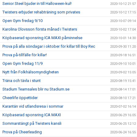
Senior Steel bjuder in till Halloween-kul!
2020-10-12 21:57
Twisters erbjuder rehabträning som privates
2020-10-12 17:15
Open Gym fredag 9/10
2020-10-07 09:14
Karolina Olovsson första månad i Twisters
2020-10-02 17:04
Köpbaserad sponsring ICA MAXI påminnelse
2020-10-01 14:30
Prova på alla söndagar i oktober för killar till Boy Rec
2020-09-30 11:20
Prova på-tillfälle för killar!
2020-09-18 16:51
Open Gym fredag 11/9
2020-09-10 10:01
Nytt från Folkhälsomyndigheten
2020-09-02 15:05
Träna och tävla i stunt
2020-08-19 15:41
Stadium Teamsales blir nu Stadium.se
2020-08-14 17:01
Cheerlife öppettider
2020-08-10 17:21
Karantän vid utlandsresa i sommar
2020-07-02 16:14
Köpbaserad sponsring ICA MAXI
2020-06-29 16:05
Sommarstängt på Twisters kansli
2020-06-25 12:12
Prova på Cheerleading
2020-06-24 16:55