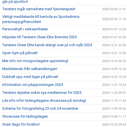
går på sportlov!
Twisters ingår samarbete med fysioterapeut!
2025-02-05 11:51
Viktigt meddelande till berörda av Sportadmins
2025-02-05 11:16
personuppgiftsincident
Personalnytt i verksamheten
2025-01-07 13:50
Inbjudan till Twisters Cheer Elite årsmöte 2025
2025-01-07 07:50
Twisters Cheer Elite kansli stängt över jul och nyår 2024
2024-12-21 22:06
Open Gym på jullovet!
2024-12-21 13:36
Mer info om morgondagens uppvisning!
2024-12-14 06:33
Meddelande från valberedningen!
2024-12-09 16:20
Dubbelt upp med läger på jullovet!
2024-12-02 15:29
Information om juluppvisningen 2024
2024-11-27 14:53
Twisters styrelse söker nya medlemmar för 2025
2024-11-26 09:31
Lite info inför tävlingslagens showcase på söndag!
2024-11-19 11:44
Schema för fotografering 23 och 24 november
2024-11-09 20:56
Showcase för tävlingslagen
2024-10-28 11:17
Snart dags för höstlov!
2024-10-22 09:24