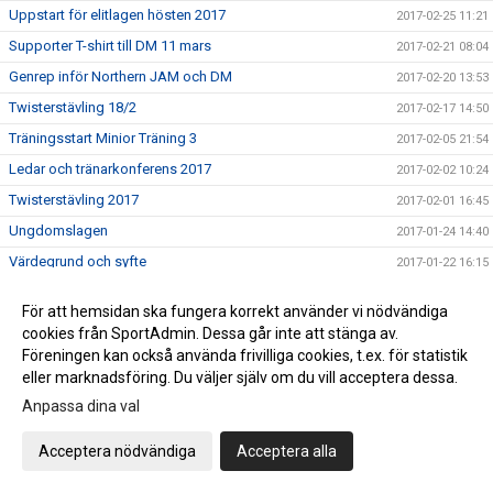
Uppstart för elitlagen hösten 2017
2017-02-25 11:21
Supporter T-shirt till DM 11 mars
2017-02-21 08:04
Genrep inför Northern JAM och DM
2017-02-20 13:53
Twisterstävling 18/2
2017-02-17 14:50
Träningsstart Minior Träning 3
2017-02-05 21:54
Ledar och tränarkonferens 2017
2017-02-02 10:24
Twisterstävling 2017
2017-02-01 16:45
Ungdomslagen
2017-01-24 14:40
Värdegrund och syfte
2017-01-22 16:15
Nytt minior träningslag
2017-01-20 10:53
För att hemsidan ska fungera korrekt använder vi nödvändiga
Twisters styrelse söker ny kassör
2017-01-18 11:15
cookies från SportAdmin. Dessa går inte att stänga av.
ÅRSMÖTE Twisters
Föreningen kan också använda frivilliga cookies, t.ex. för statistik
2017-01-18 11:11
eller marknadsföring. Du väljer själv om du vill acceptera dessa.
Ledarutbildning SISU 11 februari
2017-01-12 07:58
Anpassa dina val
Träna med landslaget - nu på fredag!
2017-01-05 13:36
Twisters Kalender 2017
2016-12-14 17:23
Acceptera nödvändiga
Acceptera alla
PROVA PÅ .....
2016-12-13 08:59