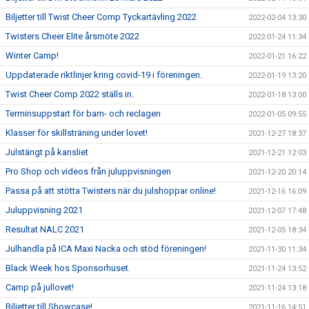
Biljetter till Twist Cheer Comp Tyckartävling 2022
2022-02-04 13:30
Twisters Cheer Elite årsmöte 2022
2022-01-24 11:34
Winter Camp!
2022-01-21 16:22
Uppdaterade riktlinjer kring covid-19 i föreningen.
2022-01-19 13:20
Twist Cheer Comp 2022 ställs in.
2022-01-18 13:00
Terminsuppstart för barn- och reclagen
2022-01-05 09:55
Klasser för skillsträning under lovet!
2021-12-27 18:37
Julstängt på kansliet
2021-12-21 12:03
Pro Shop och videos från juluppvisningen
2021-12-20 20:14
Passa på att stötta Twisters när du julshoppar online!
2021-12-16 16:09
Juluppvisning 2021
2021-12-07 17:48
Resultat NALC 2021
2021-12-05 18:34
Julhandla på ICA Maxi Nacka och stöd föreningen!
2021-11-30 11:34
Black Week hos Sponsorhuset.
2021-11-24 13:52
Camp på jullovet!
2021-11-24 13:18
Biljetter till Showcase!
2021-11-16 14:51