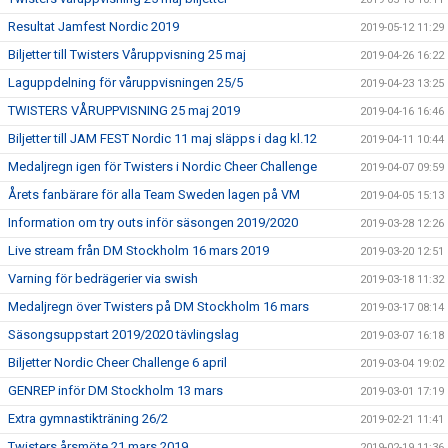
Resultat Jamfest Nordic 2019
2019-05-12 11:29
Biljetter till Twisters Våruppvisning 25 maj
2019-04-26 16:22
Laguppdelning för våruppvisningen 25/5
2019-04-23 13:25
TWISTERS VÅRUPPVISNING 25 maj 2019
2019-04-16 16:46
Biljetter till JAM FEST Nordic 11 maj släpps i dag kl.12
2019-04-11 10:44
Medaljregn igen för Twisters i Nordic Cheer Challenge
2019-04-07 09:59
Årets fanbärare för alla Team Sweden lagen på VM
2019-04-05 15:13
Information om try outs inför säsongen 2019/2020
2019-03-28 12:26
Live stream från DM Stockholm 16 mars 2019
2019-03-20 12:51
Varning för bedrägerier via swish
2019-03-18 11:32
Medaljregn över Twisters på DM Stockholm 16 mars
2019-03-17 08:14
Säsongsuppstart 2019/2020 tävlingslag
2019-03-07 16:18
Biljetter Nordic Cheer Challenge 6 april
2019-03-04 19:02
GENREP inför DM Stockholm 13 mars
2019-03-01 17:19
Extra gymnastikträning 26/2
2019-02-21 11:41
Twisters årsmöte 21 mars 2019
2019-02-19 11:36