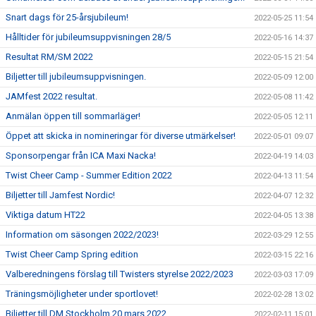
Snart dags för 25-årsjubileum!
2022-05-25 11:54
Hålltider för jubileumsuppvisningen 28/5
2022-05-16 14:37
Resultat RM/SM 2022
2022-05-15 21:54
Biljetter till jubileumsuppvisningen.
2022-05-09 12:00
JAMfest 2022 resultat.
2022-05-08 11:42
Anmälan öppen till sommarläger!
2022-05-05 12:11
Öppet att skicka in nomineringar för diverse utmärkelser!
2022-05-01 09:07
Sponsorpengar från ICA Maxi Nacka!
2022-04-19 14:03
Twist Cheer Camp - Summer Edition 2022
2022-04-13 11:54
Biljetter till Jamfest Nordic!
2022-04-07 12:32
Viktiga datum HT22
2022-04-05 13:38
Information om säsongen 2022/2023!
2022-03-29 12:55
Twist Cheer Camp Spring edition
2022-03-15 22:16
Valberedningens förslag till Twisters styrelse 2022/2023
2022-03-03 17:09
Träningsmöjligheter under sportlovet!
2022-02-28 13:02
Biljetter till DM Stockholm 20 mars 2022
2022-02-11 15:01