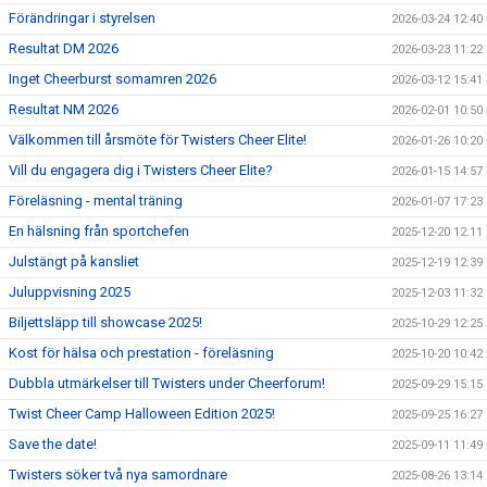
Förändringar i styrelsen
2026-03-24 12:40
Resultat DM 2026
2026-03-23 11:22
Inget Cheerburst somamren 2026
2026-03-12 15:41
Resultat NM 2026
2026-02-01 10:50
Välkommen till årsmöte för Twisters Cheer Elite!
2026-01-26 10:20
Vill du engagera dig i Twisters Cheer Elite?
2026-01-15 14:57
Föreläsning - mental träning
2026-01-07 17:23
En hälsning från sportchefen
2025-12-20 12:11
Julstängt på kansliet
2025-12-19 12:39
Juluppvisning 2025
2025-12-03 11:32
Biljettsläpp till showcase 2025!
2025-10-29 12:25
Kost för hälsa och prestation - föreläsning
2025-10-20 10:42
Dubbla utmärkelser till Twisters under Cheerforum!
2025-09-29 15:15
Twist Cheer Camp Halloween Edition 2025!
2025-09-25 16:27
Save the date!
2025-09-11 11:49
Twisters söker två nya samordnare
2025-08-26 13:14