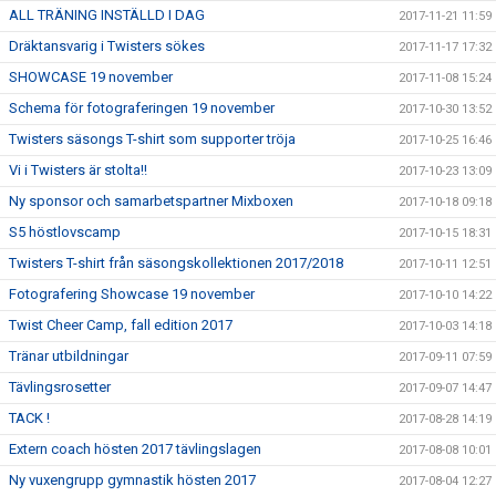
ALL TRÄNING INSTÄLLD I DAG
2017-11-21 11:59
Dräktansvarig i Twisters sökes
2017-11-17 17:32
SHOWCASE 19 november
2017-11-08 15:24
Schema för fotograferingen 19 november
2017-10-30 13:52
Twisters säsongs T-shirt som supporter tröja
2017-10-25 16:46
Vi i Twisters är stolta!!
2017-10-23 13:09
Ny sponsor och samarbetspartner Mixboxen
2017-10-18 09:18
S5 höstlovscamp
2017-10-15 18:31
Twisters T-shirt från säsongskollektionen 2017/2018
2017-10-11 12:51
Fotografering Showcase 19 november
2017-10-10 14:22
Twist Cheer Camp, fall edition 2017
2017-10-03 14:18
Tränar utbildningar
2017-09-11 07:59
Tävlingsrosetter
2017-09-07 14:47
TACK !
2017-08-28 14:19
Extern coach hösten 2017 tävlingslagen
2017-08-08 10:01
Ny vuxengrupp gymnastik hösten 2017
2017-08-04 12:27