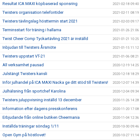
Resultat ICA MAXI köpbaserad sponsring
2021-02-18 09:40
Twisters organisation telefontider
2021-02-11 08:19
Twisters tävlingslag hösttermin start 2021
2021-02-03 09:17
Terminsstart för träning i hallarna
2021-01-26 21:06
Twist Cheer Comp Tyckartävling 2021 är inställd
2021-01-21 10:25
Inbjudan till Twisters Årsmöte
2021-01-15 11:12
Twisters uppstart VT-21
2021-01-06 08:21
All verksamhet pausad
2020-12-19 14:25
Julstängt Twisters kansli
2020-12-18 18:29
Inför julhandel på ICA MAXI Nacka ge ditt stöd till Twisters!
2020-12-07 14:39
Julhälsning från sportchef Karolina
2020-12-04 09:34
Twisters juluppvisning inställd 13 december
2020-11-26 14:28
Information efter dagens presskonferens
2020-11-20 17:08
Erbjudande från online butiken Cheermania
2020-11-04 12:36
Inställda träningar söndag 1/11
2020-10-30 09:46
Open Gym på höstlovet!
2020-10-27 11:14