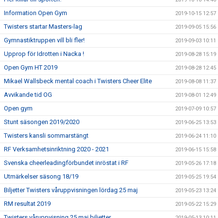
Information Open Gym
2019-10-15 12:57
Twisters startar Masters-lag
2019-09-05 15:56
Gymnastiktruppen vill bli fler!
2019-09-03 10:11
Upprop för Idrotten i Nacka !
2019-08-28 15:19
Open Gym HT 2019
2019-08-28 12:45
Mikael Wallsbeck mental coach i Twisters Cheer Elite
2019-08-08 11:37
Avvikande tid OG
2019-08-01 12:49
Open gym
2019-07-09 10:57
Stunt säsongen 2019/2020
2019-06-25 13:53
Twisters kansli sommarstängt
2019-06-24 11:10
RF Verksamhetsinriktning 2020 - 2021
2019-06-15 15:58
Svenska cheerleadingförbundet inröstat i RF
2019-05-26 17:18
Utmärkelser säsong 18/19
2019-05-25 19:54
Biljetter Twisters våruppvisningen lördag 25 maj
2019-05-23 13:24
RM resultat 2019
2019-05-22 15:29
Twisters våruppvisning 25 maj biljetter
2019-05-13 10:11