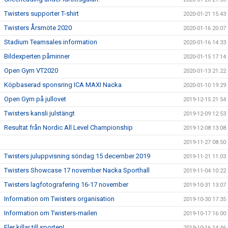
Twisters supporter T-shirt
2020-01-21 15:43
Twisters Årsmöte 2020
2020-01-16 20:07
Stadium Teamsales information
2020-01-16 14:33
Bildexperten påminner
2020-01-15 17:14
Open Gym VT2020
2020-01-13 21:22
Köpbaserad sponsring ICA MAXI Nacka
2020-01-10 19:29
Open Gym på jullovet
2019-12-15 21:54
Twisters kansli julstängt
2019-12-09 12:53
Resultat från Nordic All Level Championship
2019-12-08 13:08
2019-11-27 08:50
Twisters juluppvisning söndag 15 december 2019
2019-11-21 11:03
Twisters Showcase 17 november Nacka Sporthall
2019-11-04 10:22
Twisters lagfotografering 16-17 november
2019-10-31 13:07
Information om Twisters organisation
2019-10-30 17:35
Information om Twisters-mailen
2019-10-17 16:00
Fler killar till sporten!
2019-10-16 14:46