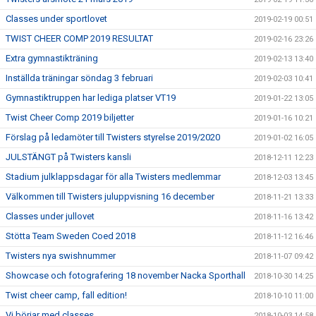
Classes under sportlovet
2019-02-19 00:51
TWIST CHEER COMP 2019 RESULTAT
2019-02-16 23:26
Extra gymnastikträning
2019-02-13 13:40
Inställda träningar söndag 3 februari
2019-02-03 10:41
Gymnastiktruppen har lediga platser VT19
2019-01-22 13:05
Twist Cheer Comp 2019 biljetter
2019-01-16 10:21
Förslag på ledamöter till Twisters styrelse 2019/2020
2019-01-02 16:05
JULSTÄNGT på Twisters kansli
2018-12-11 12:23
Stadium julklappsdagar för alla Twisters medlemmar
2018-12-03 13:45
Välkommen till Twisters juluppvisning 16 december
2018-11-21 13:33
Classes under jullovet
2018-11-16 13:42
Stötta Team Sweden Coed 2018
2018-11-12 16:46
Twisters nya swishnummer
2018-11-07 09:42
Showcase och fotografering 18 november Nacka Sporthall
2018-10-30 14:25
Twist cheer camp, fall edition!
2018-10-10 11:00
Vi börjar med classes
2018-10-03 14:58