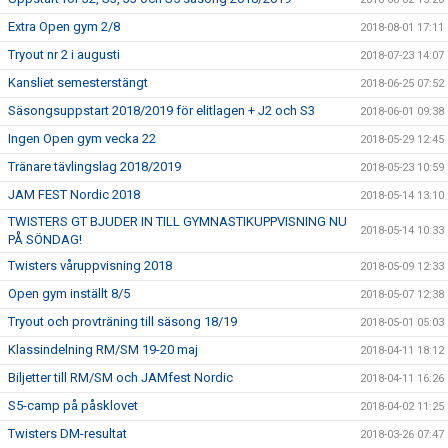
Extra Open gym 2/8
2018-08-01 17:11
Tryout nr 2 i augusti
2018-07-23 14:07
Kansliet semesterstängt
2018-06-25 07:52
Säsongsuppstart 2018/2019 för elitlagen + J2 och S3
2018-06-01 09:38
Ingen Open gym vecka 22
2018-05-29 12:45
Tränare tävlingslag 2018/2019
2018-05-23 10:59
JAM FEST Nordic 2018
2018-05-14 13:10
TWISTERS GT BJUDER IN TILL GYMNASTIKUPPVISNING NU
2018-05-14 10:33
PÅ SÖNDAG!
Twisters våruppvisning 2018
2018-05-09 12:33
Open gym inställt 8/5
2018-05-07 12:38
Tryout och provträning till säsong 18/19
2018-05-01 05:03
Klassindelning RM/SM 19-20 maj
2018-04-11 18:12
Biljetter till RM/SM och JAMfest Nordic
2018-04-11 16:26
S5-camp på påsklovet
2018-04-02 11:25
Twisters DM-resultat
2018-03-26 07:47