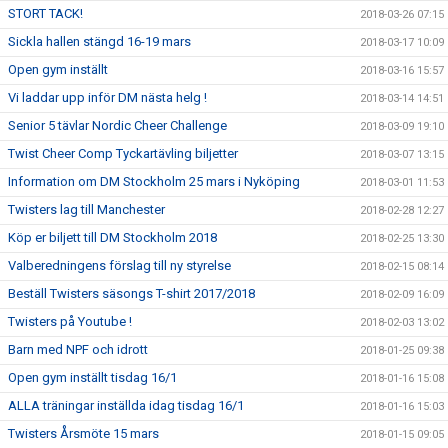
STORT TACK!
2018-03-26 07:15
Sickla hallen stängd 16-19 mars
2018-03-17 10:09
Open gym inställt
2018-03-16 15:57
Vi laddar upp inför DM nästa helg !
2018-03-14 14:51
Senior 5 tävlar Nordic Cheer Challenge
2018-03-09 19:10
Twist Cheer Comp Tyckartävling biljetter
2018-03-07 13:15
Information om DM Stockholm 25 mars i Nyköping
2018-03-01 11:53
Twisters lag till Manchester
2018-02-28 12:27
Köp er biljett till DM Stockholm 2018
2018-02-25 13:30
Valberedningens förslag till ny styrelse
2018-02-15 08:14
Beställ Twisters säsongs T-shirt 2017/2018
2018-02-09 16:09
Twisters på Youtube !
2018-02-03 13:02
Barn med NPF och idrott
2018-01-25 09:38
Open gym inställt tisdag 16/1
2018-01-16 15:08
ALLA träningar inställda idag tisdag 16/1
2018-01-16 15:03
Twisters Årsmöte 15 mars
2018-01-15 09:05