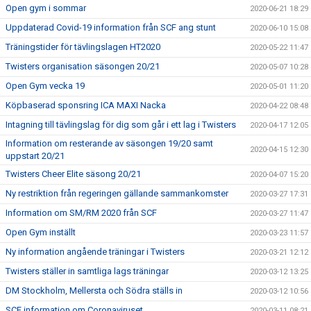
Open gym i sommar
2020-06-21 18:29
Uppdaterad Covid-19 information från SCF ang stunt
2020-06-10 15:08
Träningstider för tävlingslagen HT2020
2020-05-22 11:47
Twisters organisation säsongen 20/21
2020-05-07 10:28
Open Gym vecka 19
2020-05-01 11:20
Köpbaserad sponsring ICA MAXI Nacka
2020-04-22 08:48
Intagning till tävlingslag för dig som går i ett lag i Twisters
2020-04-17 12:05
Information om resterande av säsongen 19/20 samt
2020-04-15 12:30
uppstart 20/21
Twisters Cheer Elite säsong 20/21
2020-04-07 15:20
Ny restriktion från regeringen gällande sammankomster
2020-03-27 17:31
Information om SM/RM 2020 från SCF
2020-03-27 11:47
Open Gym inställt
2020-03-23 11:57
Ny information angående träningar i Twisters
2020-03-21 12:12
Twisters ställer in samtliga lags träningar
2020-03-12 13:25
DM Stockholm, Mellersta och Södra ställs in
2020-03-12 10:56
SCF information om Coronaviruset
2020-03-11 08:21