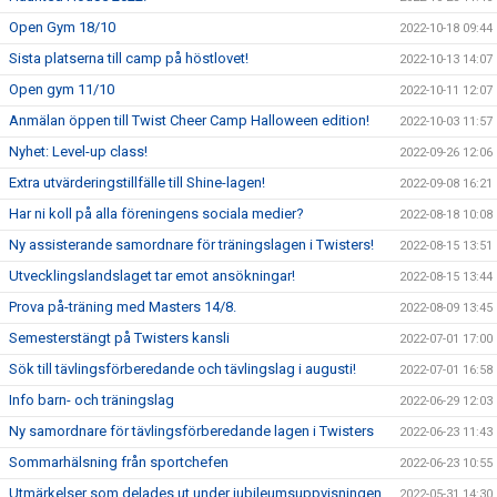
Open Gym 18/10
2022-10-18 09:44
Sista platserna till camp på höstlovet!
2022-10-13 14:07
Open gym 11/10
2022-10-11 12:07
Anmälan öppen till Twist Cheer Camp Halloween edition!
2022-10-03 11:57
Nyhet: Level-up class!
2022-09-26 12:06
Extra utvärderingstillfälle till Shine-lagen!
2022-09-08 16:21
Har ni koll på alla föreningens sociala medier?
2022-08-18 10:08
Ny assisterande samordnare för träningslagen i Twisters!
2022-08-15 13:51
Utvecklingslandslaget tar emot ansökningar!
2022-08-15 13:44
Prova på-träning med Masters 14/8.
2022-08-09 13:45
Semesterstängt på Twisters kansli
2022-07-01 17:00
Sök till tävlingsförberedande och tävlingslag i augusti!
2022-07-01 16:58
Info barn- och träningslag
2022-06-29 12:03
Ny samordnare för tävlingsförberedande lagen i Twisters
2022-06-23 11:43
Sommarhälsning från sportchefen
2022-06-23 10:55
Utmärkelser som delades ut under jubileumsuppvisningen.
2022-05-31 14:30