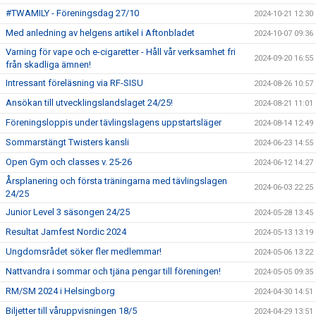
#TWAMILY - Föreningsdag 27/10
2024-10-21 12:30
Med anledning av helgens artikel i Aftonbladet
2024-10-07 09:36
Varning för vape och e-cigaretter - Håll vår verksamhet fri
2024-09-20 16:55
från skadliga ämnen!
Intressant föreläsning via RF-SISU
2024-08-26 10:57
Ansökan till utvecklingslandslaget 24/25!
2024-08-21 11:01
Föreningsloppis under tävlingslagens uppstartsläger
2024-08-14 12:49
Sommarstängt Twisters kansli
2024-06-23 14:55
Open Gym och classes v. 25-26
2024-06-12 14:27
Årsplanering och första träningarna med tävlingslagen
2024-06-03 22:25
24/25
Junior Level 3 säsongen 24/25
2024-05-28 13:45
Resultat Jamfest Nordic 2024
2024-05-13 13:19
Ungdomsrådet söker fler medlemmar!
2024-05-06 13:22
Nattvandra i sommar och tjäna pengar till föreningen!
2024-05-05 09:35
RM/SM 2024 i Helsingborg
2024-04-30 14:51
Biljetter till våruppvisningen 18/5
2024-04-29 13:51