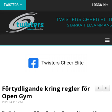
TWISTERS
LOGGA IN
TWISTERS CHEER ELIT
STARKA TILLSAMMANS
HEM
NYHETER
OM TWISTERS
BÖRJA HOS OSS
Förtydligande kring regler för
<
>
Open Gym
KALENDER
2023-04-11 12:57
KONTAKT