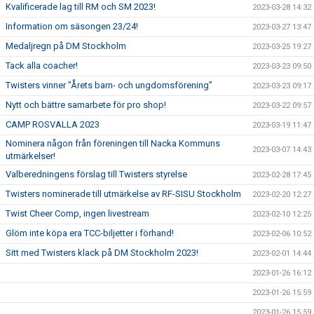
Kvalificerade lag till RM och SM 2023!
2023-03-28 14:32
Information om säsongen 23/24!
2023-03-27 13:47
Medaljregn på DM Stockholm
2023-03-25 19:27
Tack alla coacher!
2023-03-23 09:50
Twisters vinner ”Årets barn- och ungdomsförening”
2023-03-23 09:17
Nytt och bättre samarbete för pro shop!
2023-03-22 09:57
CAMP ROSVALLA 2023
2023-03-19 11:47
Nominera någon från föreningen till Nacka Kommuns
2023-03-07 14:43
utmärkelser!
Valberedningens förslag till Twisters styrelse
2023-02-28 17:45
Twisters nominerade till utmärkelse av RF-SISU Stockholm
2023-02-20 12:27
Twist Cheer Comp, ingen livestream
2023-02-10 12:25
Glöm inte köpa era TCC-biljetter i förhand!
2023-02-06 10:52
Sitt med Twisters klack på DM Stockholm 2023!
2023-02-01 14:44
2023-01-26 16:12
2023-01-26 15:59
2023-01-26 15:59