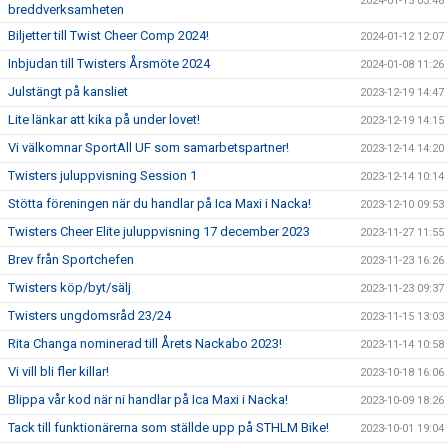
2024-01-15 03:48
breddverksamheten
Biljetter till Twist Cheer Comp 2024!
2024-01-12 12:07
Inbjudan till Twisters Årsmöte 2024
2024-01-08 11:26
Julstängt på kansliet
2023-12-19 14:47
Lite länkar att kika på under lovet!
2023-12-19 14:15
Vi välkomnar SportAll UF som samarbetspartner!
2023-12-14 14:20
Twisters juluppvisning Session 1
2023-12-14 10:14
Stötta föreningen när du handlar på Ica Maxi i Nacka!
2023-12-10 09:53
Twisters Cheer Elite juluppvisning 17 december 2023
2023-11-27 11:55
Brev från Sportchefen
2023-11-23 16:26
Twisters köp/byt/sälj
2023-11-23 09:37
Twisters ungdomsråd 23/24
2023-11-15 13:03
Rita Changa nominerad till Årets Nackabo 2023!
2023-11-14 10:58
Vi vill bli fler killar!
2023-10-18 16:06
Blippa vår kod när ni handlar på Ica Maxi i Nacka!
2023-10-09 18:26
Tack till funktionärerna som ställde upp på STHLM Bike!
2023-10-01 19:04