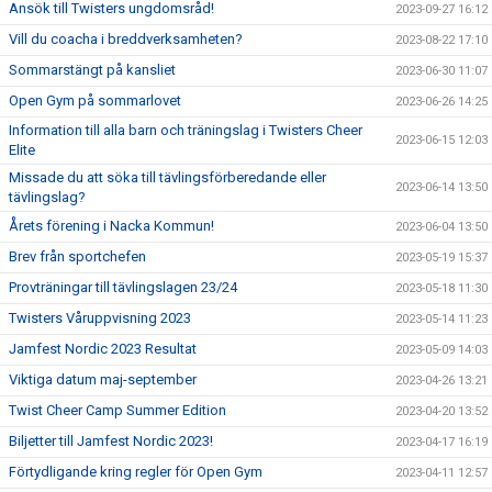
Ansök till Twisters ungdomsråd!
2023-09-27 16:12
Vill du coacha i breddverksamheten?
2023-08-22 17:10
Sommarstängt på kansliet
2023-06-30 11:07
Open Gym på sommarlovet
2023-06-26 14:25
Information till alla barn och träningslag i Twisters Cheer
2023-06-15 12:03
Elite
Missade du att söka till tävlingsförberedande eller
2023-06-14 13:50
tävlingslag?
Årets förening i Nacka Kommun!
2023-06-04 13:50
Brev från sportchefen
2023-05-19 15:37
Provträningar till tävlingslagen 23/24
2023-05-18 11:30
Twisters Våruppvisning 2023
2023-05-14 11:23
Jamfest Nordic 2023 Resultat
2023-05-09 14:03
Viktiga datum maj-september
2023-04-26 13:21
Twist Cheer Camp Summer Edition
2023-04-20 13:52
Biljetter till Jamfest Nordic 2023!
2023-04-17 16:19
Förtydligande kring regler för Open Gym
2023-04-11 12:57