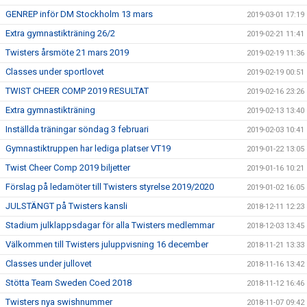
GENREP inför DM Stockholm 13 mars
2019-03-01 17:19
Extra gymnastikträning 26/2
2019-02-21 11:41
Twisters årsmöte 21 mars 2019
2019-02-19 11:36
Classes under sportlovet
2019-02-19 00:51
TWIST CHEER COMP 2019 RESULTAT
2019-02-16 23:26
Extra gymnastikträning
2019-02-13 13:40
Inställda träningar söndag 3 februari
2019-02-03 10:41
Gymnastiktruppen har lediga platser VT19
2019-01-22 13:05
Twist Cheer Comp 2019 biljetter
2019-01-16 10:21
Förslag på ledamöter till Twisters styrelse 2019/2020
2019-01-02 16:05
JULSTÄNGT på Twisters kansli
2018-12-11 12:23
Stadium julklappsdagar för alla Twisters medlemmar
2018-12-03 13:45
Välkommen till Twisters juluppvisning 16 december
2018-11-21 13:33
Classes under jullovet
2018-11-16 13:42
Stötta Team Sweden Coed 2018
2018-11-12 16:46
Twisters nya swishnummer
2018-11-07 09:42