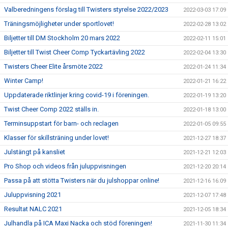
Valberedningens förslag till Twisters styrelse 2022/2023
2022-03-03 17:09
Träningsmöjligheter under sportlovet!
2022-02-28 13:02
Biljetter till DM Stockholm 20 mars 2022
2022-02-11 15:01
Biljetter till Twist Cheer Comp Tyckartävling 2022
2022-02-04 13:30
Twisters Cheer Elite årsmöte 2022
2022-01-24 11:34
Winter Camp!
2022-01-21 16:22
Uppdaterade riktlinjer kring covid-19 i föreningen.
2022-01-19 13:20
Twist Cheer Comp 2022 ställs in.
2022-01-18 13:00
Terminsuppstart för barn- och reclagen
2022-01-05 09:55
Klasser för skillsträning under lovet!
2021-12-27 18:37
Julstängt på kansliet
2021-12-21 12:03
Pro Shop och videos från juluppvisningen
2021-12-20 20:14
Passa på att stötta Twisters när du julshoppar online!
2021-12-16 16:09
Juluppvisning 2021
2021-12-07 17:48
Resultat NALC 2021
2021-12-05 18:34
Julhandla på ICA Maxi Nacka och stöd föreningen!
2021-11-30 11:34