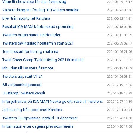
Virtuellt showcase för alla tävlingslag
2021-03-09 15:47
Valberedningens förslag till Twisters styrelse
2021-02-23 09:36
Brev från sportchef Karolina
2021-02-22 14:21
Resultat ICA MAXI köpbaserad sponsring
2021-02-18 09:40
Twisters organisation telefontider
2021-02-11 08:19
Twisters tävlingslag hösttermin start 2021
2021-02-03 09:17
Terminsstart för träning i hallarna
2021-01-26 21:06
Twist Cheer Comp Tyckartävling 2021 är inställd
2021-01-21 10:25
Inbjudan till Twisters Årsmöte
2021-01-15 11:12
Twisters uppstart VT-21
2021-01-06 08:21
All verksamhet pausad
2020-12-19 14:25
Julstängt Twisters kansli
2020-12-18 18:29
Inför julhandel på ICA MAXI Nacka ge ditt stöd till Twisters!
2020-12-07 14:39
Julhälsning från sportchef Karolina
2020-12-04 09:34
Twisters juluppvisning inställd 13 december
2020-11-26 14:28
Information efter dagens presskonferens
2020-11-20 17:08