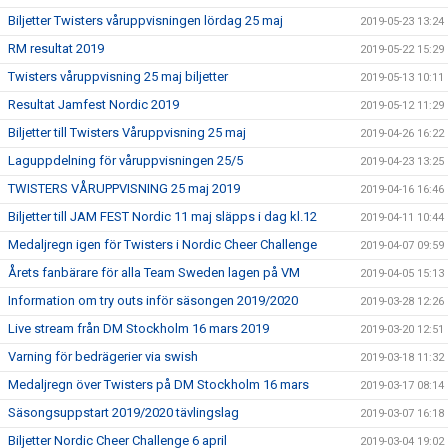
Biljetter Twisters våruppvisningen lördag 25 maj
2019-05-23 13:24
RM resultat 2019
2019-05-22 15:29
Twisters våruppvisning 25 maj biljetter
2019-05-13 10:11
Resultat Jamfest Nordic 2019
2019-05-12 11:29
Biljetter till Twisters Våruppvisning 25 maj
2019-04-26 16:22
Laguppdelning för våruppvisningen 25/5
2019-04-23 13:25
TWISTERS VÅRUPPVISNING 25 maj 2019
2019-04-16 16:46
Biljetter till JAM FEST Nordic 11 maj släpps i dag kl.12
2019-04-11 10:44
Medaljregn igen för Twisters i Nordic Cheer Challenge
2019-04-07 09:59
Årets fanbärare för alla Team Sweden lagen på VM
2019-04-05 15:13
Information om try outs inför säsongen 2019/2020
2019-03-28 12:26
Live stream från DM Stockholm 16 mars 2019
2019-03-20 12:51
Varning för bedrägerier via swish
2019-03-18 11:32
Medaljregn över Twisters på DM Stockholm 16 mars
2019-03-17 08:14
Säsongsuppstart 2019/2020 tävlingslag
2019-03-07 16:18
Biljetter Nordic Cheer Challenge 6 april
2019-03-04 19:02