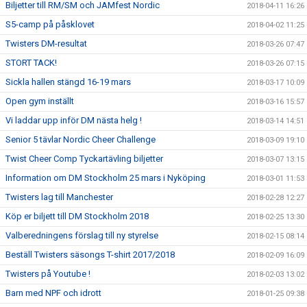
Biljetter till RM/SM och JAMfest Nordic
2018-04-11 16:26
S5-camp på påsklovet
2018-04-02 11:25
Twisters DM-resultat
2018-03-26 07:47
STORT TACK!
2018-03-26 07:15
Sickla hallen stängd 16-19 mars
2018-03-17 10:09
Open gym inställt
2018-03-16 15:57
Vi laddar upp inför DM nästa helg !
2018-03-14 14:51
Senior 5 tävlar Nordic Cheer Challenge
2018-03-09 19:10
Twist Cheer Comp Tyckartävling biljetter
2018-03-07 13:15
Information om DM Stockholm 25 mars i Nyköping
2018-03-01 11:53
Twisters lag till Manchester
2018-02-28 12:27
Köp er biljett till DM Stockholm 2018
2018-02-25 13:30
Valberedningens förslag till ny styrelse
2018-02-15 08:14
Beställ Twisters säsongs T-shirt 2017/2018
2018-02-09 16:09
Twisters på Youtube !
2018-02-03 13:02
Barn med NPF och idrott
2018-01-25 09:38