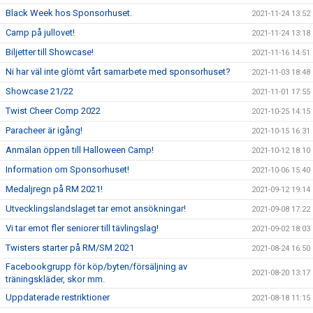
Black Week hos Sponsorhuset.
2021-11-24 13:52
Camp på jullovet!
2021-11-24 13:18
Biljetter till Showcase!
2021-11-16 14:51
Ni har väl inte glömt vårt samarbete med sponsorhuset?
2021-11-03 18:48
Showcase 21/22
2021-11-01 17:55
Twist Cheer Comp 2022
2021-10-25 14:15
Paracheer är igång!
2021-10-15 16:31
Anmälan öppen till Halloween Camp!
2021-10-12 18:10
Information om Sponsorhuset!
2021-10-06 15:40
Medaljregn på RM 2021!
2021-09-12 19:14
Utvecklingslandslaget tar emot ansökningar!
2021-09-08 17:22
Vi tar emot fler seniorer till tävlingslag!
2021-09-02 18:03
Twisters starter på RM/SM 2021
2021-08-24 16:50
Facebookgrupp för köp/byten/försäljning av
2021-08-20 13:17
träningskläder, skor mm.
Uppdaterade restriktioner
2021-08-18 11:15