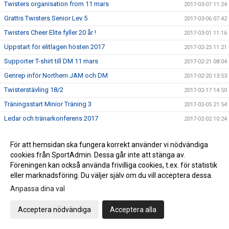
Twisters organisation from 11 mars
2017-03-07 11:24
Grattis Twisters Senior Lev 5
2017-03-06 07:42
Twisters Cheer Elite fyller 20 år !
2017-03-01 11:16
Uppstart för elitlagen hösten 2017
2017-02-25 11:21
Supporter T-shirt till DM 11 mars
2017-02-21 08:04
Genrep inför Northern JAM och DM
2017-02-20 13:53
Twisterstävling 18/2
2017-02-17 14:50
Träningsstart Minior Träning 3
2017-02-05 21:54
Ledar och tränarkonferens 2017
2017-02-02 10:24
Twisterstävling 2017
2017-02-01 16:45
För att hemsidan ska fungera korrekt använder vi nödvändiga
Ungdomslagen
2017-01-24 14:40
cookies från SportAdmin. Dessa går inte att stänga av.
Värdegrund och syfte
2017-01-22 16:15
Föreningen kan också använda frivilliga cookies, t.ex. för statistik
eller marknadsföring. Du väljer själv om du vill acceptera dessa.
Nytt minior träningslag
2017-01-20 10:53
Anpassa dina val
Twisters styrelse söker ny kassör
2017-01-18 11:15
ÅRSMÖTE Twisters
2017-01-18 11:11
Acceptera nödvändiga
Acceptera alla
Ledarutbildning SISU 11 februari
2017-01-12 07:58