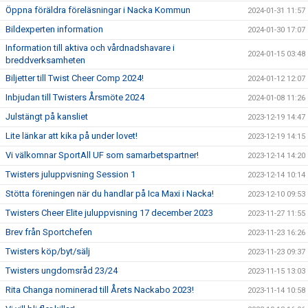
Öppna föräldra föreläsningar i Nacka Kommun
2024-01-31 11:57
Bildexperten information
2024-01-30 17:07
Information till aktiva och vårdnadshavare i
2024-01-15 03:48
breddverksamheten
Biljetter till Twist Cheer Comp 2024!
2024-01-12 12:07
Inbjudan till Twisters Årsmöte 2024
2024-01-08 11:26
Julstängt på kansliet
2023-12-19 14:47
Lite länkar att kika på under lovet!
2023-12-19 14:15
Vi välkomnar SportAll UF som samarbetspartner!
2023-12-14 14:20
Twisters juluppvisning Session 1
2023-12-14 10:14
Stötta föreningen när du handlar på Ica Maxi i Nacka!
2023-12-10 09:53
Twisters Cheer Elite juluppvisning 17 december 2023
2023-11-27 11:55
Brev från Sportchefen
2023-11-23 16:26
Twisters köp/byt/sälj
2023-11-23 09:37
Twisters ungdomsråd 23/24
2023-11-15 13:03
Rita Changa nominerad till Årets Nackabo 2023!
2023-11-14 10:58