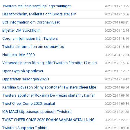
Twisters ställer in samtliga lags träningar
2020-03-12 13:25
DM Stockholm, Mellersta och Södra ställs in
2020-03-12 10:56
SCF information om Coronaviruset
2020-03-11 08:21
Biljetter DM Stockholm
2020-03-09 12:44
Corona-information från Twisters
2020-03-05 18:49
Twisters information om coronavirus
2020-03-01 18:16
Northern JAM 2020
2020-03-01 17:54
Valberedningens förslag inför Twisters årsmöte 17 mars
2020-02-23 15:56
Open Gym på Sportlovet
2020-02-18 12:57
Uppstarten säsongen 20/21
2020-02-17 19:47
Karolina Olovsson blir ny sportchef i Twisters Cheer Elite
2020-02-14 09:54
Twisters sportchef Roxanna De Freitas startar ny karriär
2020-02-14 09:40
Twist Cheer Comp 2020 resultat
2020-02-14 09:34
ICA MAXI köpbaserad sponsor i Twisters
2020-02-12 21:55
TWIST CHEER COMP 2020 POÄNGSAMMANSTÄLLNING
2020-02-08 22:51
Twisters Supporter T-shirts
2020-02-05 08:30