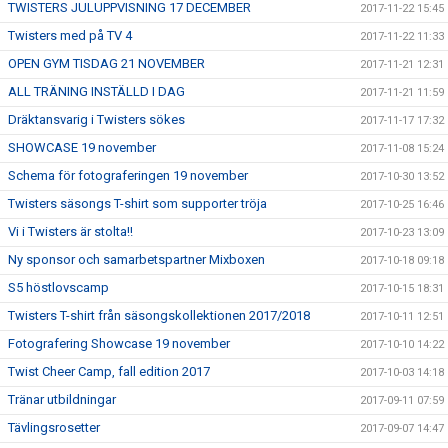
TWISTERS JULUPPVISNING 17 DECEMBER
2017-11-22 15:45
Twisters med på TV 4
2017-11-22 11:33
OPEN GYM TISDAG 21 NOVEMBER
2017-11-21 12:31
ALL TRÄNING INSTÄLLD I DAG
2017-11-21 11:59
Dräktansvarig i Twisters sökes
2017-11-17 17:32
SHOWCASE 19 november
2017-11-08 15:24
Schema för fotograferingen 19 november
2017-10-30 13:52
Twisters säsongs T-shirt som supporter tröja
2017-10-25 16:46
Vi i Twisters är stolta!!
2017-10-23 13:09
Ny sponsor och samarbetspartner Mixboxen
2017-10-18 09:18
S5 höstlovscamp
2017-10-15 18:31
Twisters T-shirt från säsongskollektionen 2017/2018
2017-10-11 12:51
Fotografering Showcase 19 november
2017-10-10 14:22
Twist Cheer Camp, fall edition 2017
2017-10-03 14:18
Tränar utbildningar
2017-09-11 07:59
Tävlingsrosetter
2017-09-07 14:47