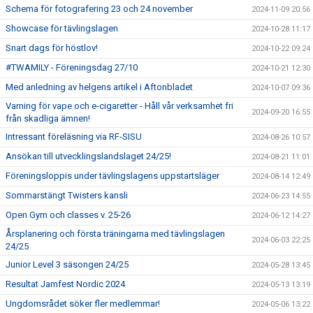
Schema för fotografering 23 och 24 november
2024-11-09 20:56
Showcase för tävlingslagen
2024-10-28 11:17
Snart dags för höstlov!
2024-10-22 09:24
#TWAMILY - Föreningsdag 27/10
2024-10-21 12:30
Med anledning av helgens artikel i Aftonbladet
2024-10-07 09:36
Varning för vape och e-cigaretter - Håll vår verksamhet fri
2024-09-20 16:55
från skadliga ämnen!
Intressant föreläsning via RF-SISU
2024-08-26 10:57
Ansökan till utvecklingslandslaget 24/25!
2024-08-21 11:01
Föreningsloppis under tävlingslagens uppstartsläger
2024-08-14 12:49
Sommarstängt Twisters kansli
2024-06-23 14:55
Open Gym och classes v. 25-26
2024-06-12 14:27
Årsplanering och första träningarna med tävlingslagen
2024-06-03 22:25
24/25
Junior Level 3 säsongen 24/25
2024-05-28 13:45
Resultat Jamfest Nordic 2024
2024-05-13 13:19
Ungdomsrådet söker fler medlemmar!
2024-05-06 13:22