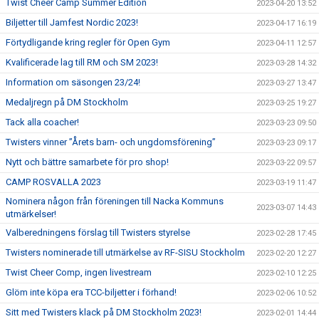
Twist Cheer Camp Summer Edition
2023-04-20 13:52
Biljetter till Jamfest Nordic 2023!
2023-04-17 16:19
Förtydligande kring regler för Open Gym
2023-04-11 12:57
Kvalificerade lag till RM och SM 2023!
2023-03-28 14:32
Information om säsongen 23/24!
2023-03-27 13:47
Medaljregn på DM Stockholm
2023-03-25 19:27
Tack alla coacher!
2023-03-23 09:50
Twisters vinner ”Årets barn- och ungdomsförening”
2023-03-23 09:17
Nytt och bättre samarbete för pro shop!
2023-03-22 09:57
CAMP ROSVALLA 2023
2023-03-19 11:47
Nominera någon från föreningen till Nacka Kommuns
2023-03-07 14:43
utmärkelser!
Valberedningens förslag till Twisters styrelse
2023-02-28 17:45
Twisters nominerade till utmärkelse av RF-SISU Stockholm
2023-02-20 12:27
Twist Cheer Comp, ingen livestream
2023-02-10 12:25
Glöm inte köpa era TCC-biljetter i förhand!
2023-02-06 10:52
Sitt med Twisters klack på DM Stockholm 2023!
2023-02-01 14:44