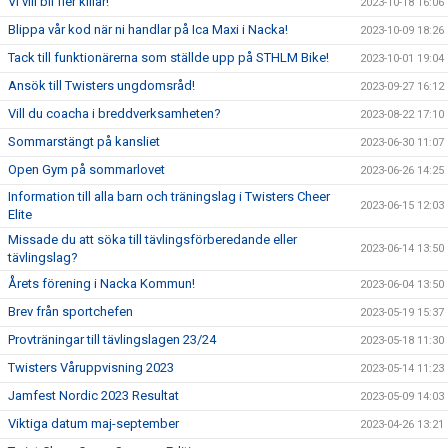
Vi vill bli fler killar!
2023-10-18 16:06
Blippa vår kod när ni handlar på Ica Maxi i Nacka!
2023-10-09 18:26
Tack till funktionärerna som ställde upp på STHLM Bike!
2023-10-01 19:04
Ansök till Twisters ungdomsråd!
2023-09-27 16:12
Vill du coacha i breddverksamheten?
2023-08-22 17:10
Sommarstängt på kansliet
2023-06-30 11:07
Open Gym på sommarlovet
2023-06-26 14:25
Information till alla barn och träningslag i Twisters Cheer
2023-06-15 12:03
Elite
Missade du att söka till tävlingsförberedande eller
2023-06-14 13:50
tävlingslag?
Årets förening i Nacka Kommun!
2023-06-04 13:50
Brev från sportchefen
2023-05-19 15:37
Provträningar till tävlingslagen 23/24
2023-05-18 11:30
Twisters Våruppvisning 2023
2023-05-14 11:23
Jamfest Nordic 2023 Resultat
2023-05-09 14:03
Viktiga datum maj-september
2023-04-26 13:21