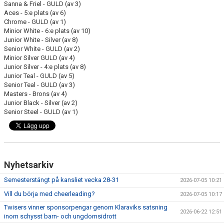
Sanna & Friel - GULD (av 3)
EXTRATRÄNING
Aces - 5:e plats (av 6)
Chrome - GULD (av 1)
Minior White - 6:e plats (av 10)
KLÄDER & MERCH
Junior White - Silver (av 8)
Senior White - GULD (av 2)
TWIST CHEER COMP
Minior Silver GULD (av 4)
Junior Silver - 4:e plats (av 8)
Junior Teal - GULD (av 5)
Senior Teal - GULD (av 3)
Masters - Brons (av 4)
Junior Black - Silver (av 2)
Senior Steel - GULD (av 1)
Nyhetsarkiv
Semesterstängt på kansliet vecka 28-31
2026-07-05 10:21
Vill du börja med cheerleading?
2026-07-05 10:17
Twisers vinner sponsorpengar genom Klaraviks satsning
2026-06-22 12:51
inom schysst barn- och ungdomsidrott