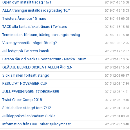
Open gym inställt tisdag 16/1
2018-01-16 15:08
ALLA träningar inställda idag tisdag 16/1
2018-01-16 15:03
Twisters Årsmöte 15 mars
2018-01-15 09:05
TACK alla fantastiska tränare i Twisters
2018-01-13 15:55
Terminsstart för barn, träning och ungdomslag
2018-01-12 15:18
Vuxengymnastik - något för dig?
2018-01-03 12:25
Jul ledigt på Twisters kansli
2017-12-17 12:37
Person rån vid Nacka Sportcentrum - Nacka Forum
2017-12-13 10:06
GLÄDJE BESKED SICKLA HALLEN ÄR REN
2017-12-12 16:04
Sickla hallen fortsatt stängd
2017-12-08 09:17
RESULTAT NOVEMBER CUP
2017-12-05 17:39
JULUPPVISNINGEN 17 DECEMBER
2017-12-05 14:21
Twist Cheer Comp 2018
2017-12-03 19:46
Sicklahallen stängd tom 7/12
2017-12-01 10:33
Julklappskvällar Stadium Sickla
2017-12-01 08:23
Information från Dee Forker sjukgymnast
2017-11-23 10:48