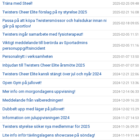
Träna med Steel!
2025-02-25 09:48
Twisters Cheer Elite förslag på ny styrelse 2025
2025-02-21 16:08
Passa på att köpa Twistersmössor och halsdukar innan ni
2025-02-18 09:05
går på sportlov!
Twisters ingår samarbete med fysioterapeut!
2025-02-05 11:51
Viktigt meddelande till berörda av Sportadmins
2025-02-05 11:16
personuppgiftsincident
Personalnytt i verksamheten
2025-01-07 13:50
Inbjudan till Twisters Cheer Elite årsmöte 2025
2025-01-07 07:50
Twisters Cheer Elite kansli stängt över jul och nyår 2024
2024-12-21 22:06
Open Gym på jullovet!
2024-12-21 13:36
Mer info om morgondagens uppvisning!
2024-12-14 06:33
Meddelande från valberedningen!
2024-12-09 16:20
Dubbelt upp med läger på jullovet!
2024-12-02 15:29
Information om juluppvisningen 2024
2024-11-27 14:53
Twisters styrelse söker nya medlemmar för 2025
2024-11-26 09:31
Lite info inför tävlingslagens showcase på söndag!
2024-11-19 11:44