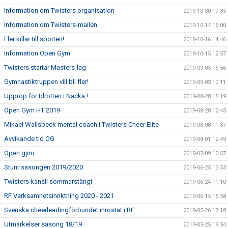
Information om Twisters organisation
2019-10-30 17:35
Information om Twisters-mailen
2019-10-17 16:00
Fler killar till sporten!
2019-10-16 14:46
Information Open Gym
2019-10-15 12:57
Twisters startar Masters-lag
2019-09-05 15:56
Gymnastiktruppen vill bli fler!
2019-09-03 10:11
Upprop för Idrotten i Nacka !
2019-08-28 15:19
Open Gym HT 2019
2019-08-28 12:45
Mikael Wallsbeck mental coach i Twisters Cheer Elite
2019-08-08 11:37
Avvikande tid OG
2019-08-01 12:49
Open gym
2019-07-09 10:57
Stunt säsongen 2019/2020
2019-06-25 13:53
Twisters kansli sommarstängt
2019-06-24 11:10
RF Verksamhetsinriktning 2020 - 2021
2019-06-15 15:58
Svenska cheerleadingförbundet inröstat i RF
2019-05-26 17:18
Utmärkelser säsong 18/19
2019-05-25 19:54