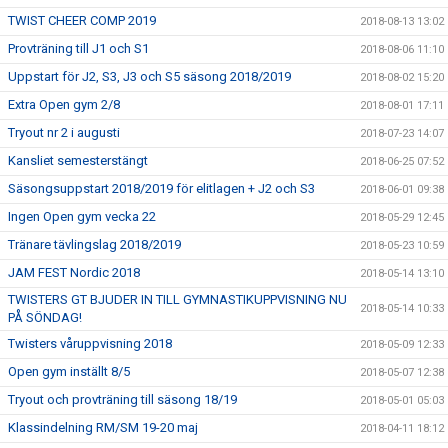
TWIST CHEER COMP 2019
2018-08-13 13:02
Provträning till J1 och S1
2018-08-06 11:10
Uppstart för J2, S3, J3 och S5 säsong 2018/2019
2018-08-02 15:20
Extra Open gym 2/8
2018-08-01 17:11
Tryout nr 2 i augusti
2018-07-23 14:07
Kansliet semesterstängt
2018-06-25 07:52
Säsongsuppstart 2018/2019 för elitlagen + J2 och S3
2018-06-01 09:38
Ingen Open gym vecka 22
2018-05-29 12:45
Tränare tävlingslag 2018/2019
2018-05-23 10:59
JAM FEST Nordic 2018
2018-05-14 13:10
TWISTERS GT BJUDER IN TILL GYMNASTIKUPPVISNING NU
2018-05-14 10:33
PÅ SÖNDAG!
Twisters våruppvisning 2018
2018-05-09 12:33
Open gym inställt 8/5
2018-05-07 12:38
Tryout och provträning till säsong 18/19
2018-05-01 05:03
Klassindelning RM/SM 19-20 maj
2018-04-11 18:12