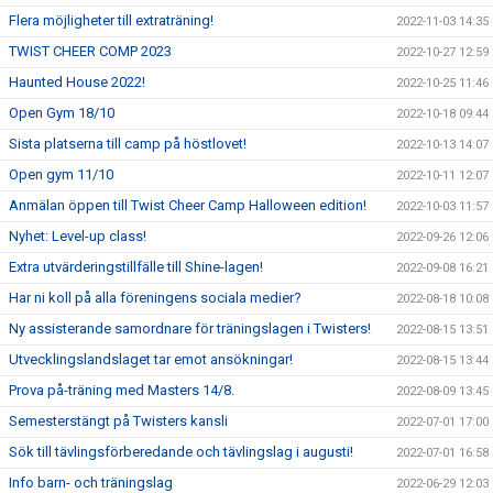
Flera möjligheter till extraträning!
2022-11-03 14:35
TWIST CHEER COMP 2023
2022-10-27 12:59
Haunted House 2022!
2022-10-25 11:46
Open Gym 18/10
2022-10-18 09:44
Sista platserna till camp på höstlovet!
2022-10-13 14:07
Open gym 11/10
2022-10-11 12:07
Anmälan öppen till Twist Cheer Camp Halloween edition!
2022-10-03 11:57
Nyhet: Level-up class!
2022-09-26 12:06
Extra utvärderingstillfälle till Shine-lagen!
2022-09-08 16:21
Har ni koll på alla föreningens sociala medier?
2022-08-18 10:08
Ny assisterande samordnare för träningslagen i Twisters!
2022-08-15 13:51
Utvecklingslandslaget tar emot ansökningar!
2022-08-15 13:44
Prova på-träning med Masters 14/8.
2022-08-09 13:45
Semesterstängt på Twisters kansli
2022-07-01 17:00
Sök till tävlingsförberedande och tävlingslag i augusti!
2022-07-01 16:58
Info barn- och träningslag
2022-06-29 12:03