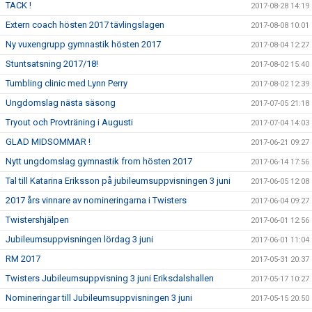
TACK !
2017-08-28 14:19
Extern coach hösten 2017 tävlingslagen
2017-08-08 10:01
Ny vuxengrupp gymnastik hösten 2017
2017-08-04 12:27
Stuntsatsning 2017/18!
2017-08-02 15:40
Tumbling clinic med Lynn Perry
2017-08-02 12:39
Ungdomslag nästa säsong
2017-07-05 21:18
Tryout och Provträning i Augusti
2017-07-04 14:03
GLAD MIDSOMMAR !
2017-06-21 09:27
Nytt ungdomslag gymnastik from hösten 2017
2017-06-14 17:56
Tal till Katarina Eriksson på jubileumsuppvisningen 3 juni
2017-06-05 12:08
2017 års vinnare av nomineringarna i Twisters
2017-06-04 09:27
Twistershjälpen
2017-06-01 12:56
Jubileumsuppvisningen lördag 3 juni
2017-06-01 11:04
RM 2017
2017-05-31 20:37
Twisters Jubileumsuppvisning 3 juni Eriksdalshallen
2017-05-17 10:27
Nomineringar till Jubileumsuppvisningen 3 juni
2017-05-15 20:50