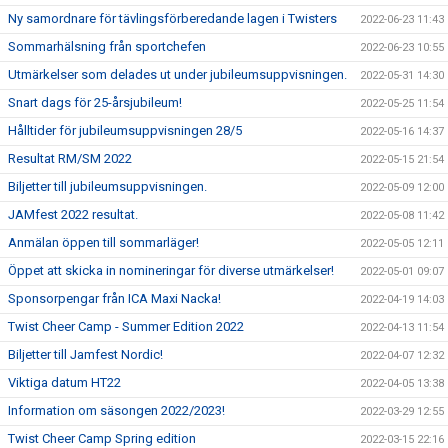
Ny samordnare för tävlingsförberedande lagen i Twisters
2022-06-23 11:43
Sommarhälsning från sportchefen
2022-06-23 10:55
Utmärkelser som delades ut under jubileumsuppvisningen.
2022-05-31 14:30
Snart dags för 25-årsjubileum!
2022-05-25 11:54
Hålltider för jubileumsuppvisningen 28/5
2022-05-16 14:37
Resultat RM/SM 2022
2022-05-15 21:54
Biljetter till jubileumsuppvisningen.
2022-05-09 12:00
JAMfest 2022 resultat.
2022-05-08 11:42
Anmälan öppen till sommarläger!
2022-05-05 12:11
Öppet att skicka in nomineringar för diverse utmärkelser!
2022-05-01 09:07
Sponsorpengar från ICA Maxi Nacka!
2022-04-19 14:03
Twist Cheer Camp - Summer Edition 2022
2022-04-13 11:54
Biljetter till Jamfest Nordic!
2022-04-07 12:32
Viktiga datum HT22
2022-04-05 13:38
Information om säsongen 2022/2023!
2022-03-29 12:55
Twist Cheer Camp Spring edition
2022-03-15 22:16