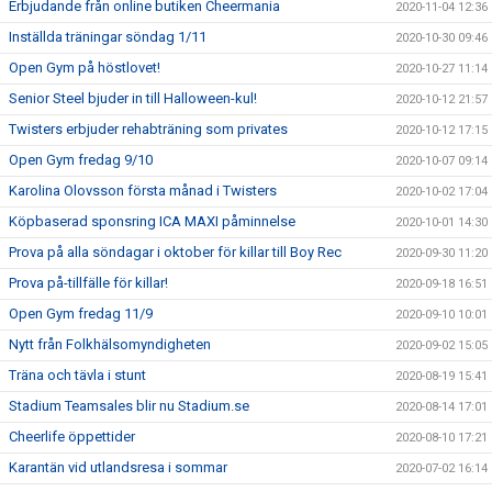
Erbjudande från online butiken Cheermania
2020-11-04 12:36
Inställda träningar söndag 1/11
2020-10-30 09:46
Open Gym på höstlovet!
2020-10-27 11:14
Senior Steel bjuder in till Halloween-kul!
2020-10-12 21:57
Twisters erbjuder rehabträning som privates
2020-10-12 17:15
Open Gym fredag 9/10
2020-10-07 09:14
Karolina Olovsson första månad i Twisters
2020-10-02 17:04
Köpbaserad sponsring ICA MAXI påminnelse
2020-10-01 14:30
Prova på alla söndagar i oktober för killar till Boy Rec
2020-09-30 11:20
Prova på-tillfälle för killar!
2020-09-18 16:51
Open Gym fredag 11/9
2020-09-10 10:01
Nytt från Folkhälsomyndigheten
2020-09-02 15:05
Träna och tävla i stunt
2020-08-19 15:41
Stadium Teamsales blir nu Stadium.se
2020-08-14 17:01
Cheerlife öppettider
2020-08-10 17:21
Karantän vid utlandsresa i sommar
2020-07-02 16:14