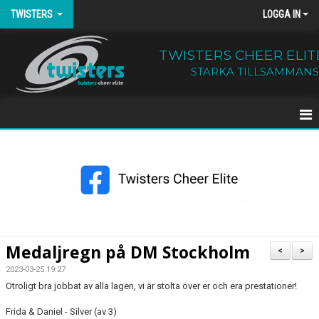
TWISTERS
LOGGA IN
TWISTERS CHEER ELIT
STARKA TILLSAMMANS
HEM
NYHETER
OM TWISTERS
BÖRJA HOS OSS
Medaljregn på DM Stockholm
<
>
KALENDER
2023-03-25 19:27
Otroligt bra jobbat av alla lagen, vi är stolta över er och era prestationer!
KONTAKT
Frida & Daniel - Silver (av 3)