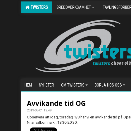
TWISTERS
BREDDVERKSAMHET
TÄVLINGSFÖRBE
HEM
NYHETER
OM TWISTERS
BÖRJA HOS OSS
Avvikande tid OG
2019-08-01 12:49
Observera att idag, torsdag 1/8 har vi en avvikande tid på Op
Ni är välkomna kl. 18:30-20:30.