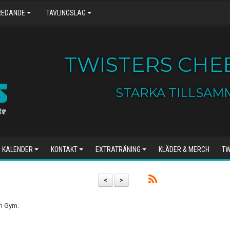
REDANDE
TÄVLINGSLAG
TWISTERS CHEE
STARKA TILLSAM
KALENDER
KONTAKT
EXTRATRÄNING
KLÄDER & MERCH
TW
<
>
en Gym.