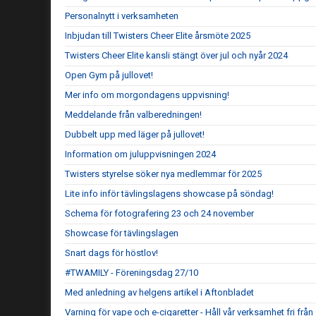
Personalnytt i verksamheten
Inbjudan till Twisters Cheer Elite årsmöte 2025
Twisters Cheer Elite kansli stängt över jul och nyår 2024
Open Gym på jullovet!
Mer info om morgondagens uppvisning!
Meddelande från valberedningen!
Dubbelt upp med läger på jullovet!
Information om juluppvisningen 2024
Twisters styrelse söker nya medlemmar för 2025
Lite info inför tävlingslagens showcase på söndag!
Schema för fotografering 23 och 24 november
Showcase för tävlingslagen
Snart dags för höstlov!
#TWAMILY - Föreningsdag 27/10
Med anledning av helgens artikel i Aftonbladet
Varning för vape och e-cigaretter - Håll vår verksamhet fri frå