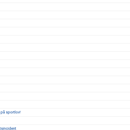
på sportlov!
tsincident