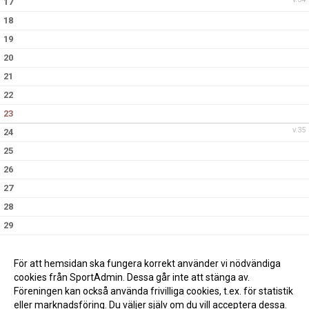
17
18
19
20
21
22
23
v.35
24
25
26
27
28
29
30
v.36
31
För att hemsidan ska fungera korrekt använder vi nödvändiga
cookies från SportAdmin. Dessa går inte att stänga av.
Föreningen kan också använda frivilliga cookies, t.ex. för statistik
eller marknadsföring. Du väljer själv om du vill acceptera dessa.