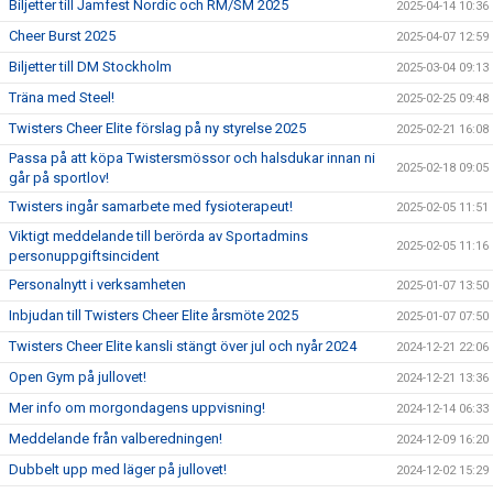
Biljetter till Jamfest Nordic och RM/SM 2025
2025-04-14 10:36
Cheer Burst 2025
2025-04-07 12:59
Biljetter till DM Stockholm
2025-03-04 09:13
Träna med Steel!
2025-02-25 09:48
Twisters Cheer Elite förslag på ny styrelse 2025
2025-02-21 16:08
Passa på att köpa Twistersmössor och halsdukar innan ni
2025-02-18 09:05
går på sportlov!
Twisters ingår samarbete med fysioterapeut!
2025-02-05 11:51
Viktigt meddelande till berörda av Sportadmins
2025-02-05 11:16
personuppgiftsincident
Personalnytt i verksamheten
2025-01-07 13:50
Inbjudan till Twisters Cheer Elite årsmöte 2025
2025-01-07 07:50
Twisters Cheer Elite kansli stängt över jul och nyår 2024
2024-12-21 22:06
Open Gym på jullovet!
2024-12-21 13:36
Mer info om morgondagens uppvisning!
2024-12-14 06:33
Meddelande från valberedningen!
2024-12-09 16:20
Dubbelt upp med läger på jullovet!
2024-12-02 15:29