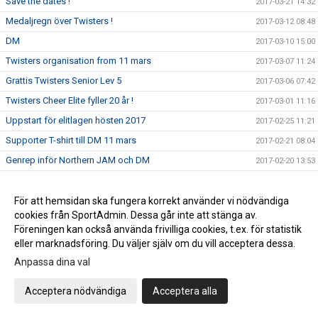
Save the dates !
2017-03-21 14:32
Medaljregn över Twisters !
2017-03-12 08:48
DM
2017-03-10 15:00
Twisters organisation from 11 mars
2017-03-07 11:24
Grattis Twisters Senior Lev 5
2017-03-06 07:42
Twisters Cheer Elite fyller 20 år !
2017-03-01 11:16
Uppstart för elitlagen hösten 2017
2017-02-25 11:21
Supporter T-shirt till DM 11 mars
2017-02-21 08:04
Genrep inför Northern JAM och DM
2017-02-20 13:53
Twisterstävling 18/2
2017-02-17 14:50
Träningsstart Minior Träning 3
För att hemsidan ska fungera korrekt använder vi nödvändiga
2017-02-05 21:54
cookies från SportAdmin. Dessa går inte att stänga av.
Ledar och tränarkonferens 2017
2017-02-02 10:24
Föreningen kan också använda frivilliga cookies, t.ex. för statistik
Twisterstävling 2017
2017-02-01 16:45
eller marknadsföring. Du väljer själv om du vill acceptera dessa.
Ungdomslagen
2017-01-24 14:40
Anpassa dina val
Värdegrund och syfte
2017-01-22 16:15
Acceptera nödvändiga
Acceptera alla
Nytt minior träningslag
2017-01-20 10:53