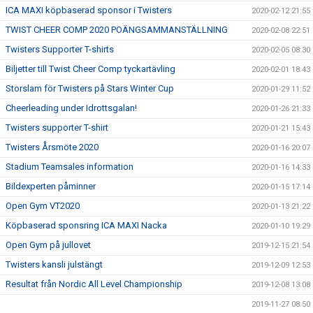
ICA MAXI köpbaserad sponsor i Twisters
2020-02-12 21:55
TWIST CHEER COMP 2020 POÄNGSAMMANSTÄLLNING
2020-02-08 22:51
Twisters Supporter T-shirts
2020-02-05 08:30
Biljetter till Twist Cheer Comp tyckartävling
2020-02-01 18:43
Storslam för Twisters på Stars Winter Cup
2020-01-29 11:52
Cheerleading under Idrottsgalan!
2020-01-26 21:33
Twisters supporter T-shirt
2020-01-21 15:43
Twisters Årsmöte 2020
2020-01-16 20:07
Stadium Teamsales information
2020-01-16 14:33
Bildexperten påminner
2020-01-15 17:14
Open Gym VT2020
2020-01-13 21:22
Köpbaserad sponsring ICA MAXI Nacka
2020-01-10 19:29
Open Gym på jullovet
2019-12-15 21:54
Twisters kansli julstängt
2019-12-09 12:53
Resultat från Nordic All Level Championship
2019-12-08 13:08
2019-11-27 08:50