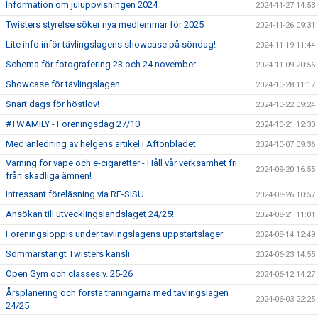
Information om juluppvisningen 2024
2024-11-27 14:53
Twisters styrelse söker nya medlemmar för 2025
2024-11-26 09:31
Lite info inför tävlingslagens showcase på söndag!
2024-11-19 11:44
Schema för fotografering 23 och 24 november
2024-11-09 20:56
Showcase för tävlingslagen
2024-10-28 11:17
Snart dags för höstlov!
2024-10-22 09:24
#TWAMILY - Föreningsdag 27/10
2024-10-21 12:30
Med anledning av helgens artikel i Aftonbladet
2024-10-07 09:36
Varning för vape och e-cigaretter - Håll vår verksamhet fri
2024-09-20 16:55
från skadliga ämnen!
Intressant föreläsning via RF-SISU
2024-08-26 10:57
Ansökan till utvecklingslandslaget 24/25!
2024-08-21 11:01
Föreningsloppis under tävlingslagens uppstartsläger
2024-08-14 12:49
Sommarstängt Twisters kansli
2024-06-23 14:55
Open Gym och classes v. 25-26
2024-06-12 14:27
Årsplanering och första träningarna med tävlingslagen
2024-06-03 22:25
24/25