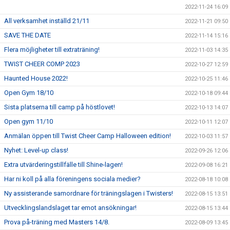
2022-11-24 16:09
All verksamhet inställd 21/11
2022-11-21 09:50
SAVE THE DATE
2022-11-14 15:16
Flera möjligheter till extraträning!
2022-11-03 14:35
TWIST CHEER COMP 2023
2022-10-27 12:59
Haunted House 2022!
2022-10-25 11:46
Open Gym 18/10
2022-10-18 09:44
Sista platserna till camp på höstlovet!
2022-10-13 14:07
Open gym 11/10
2022-10-11 12:07
Anmälan öppen till Twist Cheer Camp Halloween edition!
2022-10-03 11:57
Nyhet: Level-up class!
2022-09-26 12:06
Extra utvärderingstillfälle till Shine-lagen!
2022-09-08 16:21
Har ni koll på alla föreningens sociala medier?
2022-08-18 10:08
Ny assisterande samordnare för träningslagen i Twisters!
2022-08-15 13:51
Utvecklingslandslaget tar emot ansökningar!
2022-08-15 13:44
Prova på-träning med Masters 14/8.
2022-08-09 13:45