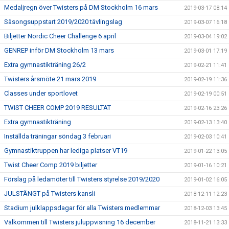
Medaljregn över Twisters på DM Stockholm 16 mars
2019-03-17 08:14
Säsongsuppstart 2019/2020 tävlingslag
2019-03-07 16:18
Biljetter Nordic Cheer Challenge 6 april
2019-03-04 19:02
GENREP inför DM Stockholm 13 mars
2019-03-01 17:19
Extra gymnastikträning 26/2
2019-02-21 11:41
Twisters årsmöte 21 mars 2019
2019-02-19 11:36
Classes under sportlovet
2019-02-19 00:51
TWIST CHEER COMP 2019 RESULTAT
2019-02-16 23:26
Extra gymnastikträning
2019-02-13 13:40
Inställda träningar söndag 3 februari
2019-02-03 10:41
Gymnastiktruppen har lediga platser VT19
2019-01-22 13:05
Twist Cheer Comp 2019 biljetter
2019-01-16 10:21
Förslag på ledamöter till Twisters styrelse 2019/2020
2019-01-02 16:05
JULSTÄNGT på Twisters kansli
2018-12-11 12:23
Stadium julklappsdagar för alla Twisters medlemmar
2018-12-03 13:45
Välkommen till Twisters juluppvisning 16 december
2018-11-21 13:33