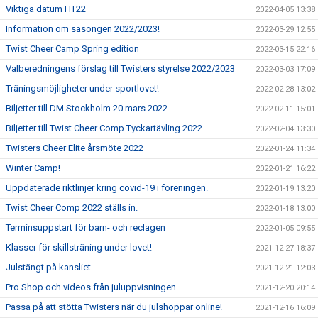
Viktiga datum HT22
2022-04-05 13:38
Information om säsongen 2022/2023!
2022-03-29 12:55
Twist Cheer Camp Spring edition
2022-03-15 22:16
Valberedningens förslag till Twisters styrelse 2022/2023
2022-03-03 17:09
Träningsmöjligheter under sportlovet!
2022-02-28 13:02
Biljetter till DM Stockholm 20 mars 2022
2022-02-11 15:01
Biljetter till Twist Cheer Comp Tyckartävling 2022
2022-02-04 13:30
Twisters Cheer Elite årsmöte 2022
2022-01-24 11:34
Winter Camp!
2022-01-21 16:22
Uppdaterade riktlinjer kring covid-19 i föreningen.
2022-01-19 13:20
Twist Cheer Comp 2022 ställs in.
2022-01-18 13:00
Terminsuppstart för barn- och reclagen
2022-01-05 09:55
Klasser för skillsträning under lovet!
2021-12-27 18:37
Julstängt på kansliet
2021-12-21 12:03
Pro Shop och videos från juluppvisningen
2021-12-20 20:14
Passa på att stötta Twisters när du julshoppar online!
2021-12-16 16:09