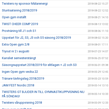
Twisters ny sponsor Mälarenergi
2018-08-22 15:27
Stuntsatsning 2018/2019
2018-08-22 12:52
Open gym inställt
2018-08-21 14:10
TWIST CHEER COMP 2019
2018-08-13 13:02
Provträning till J1 och S1
2018-08-06 11:10
Uppstart för J2, S3, J3 och S5 säsong 2018/2019
2018-08-02 15:20
Extra Open gym 2/8
2018-08-01 17:11
Tryout nr 2 i augusti
2018-07-23 14:07
Kansliet semesterstängt
2018-06-25 07:52
Säsongsuppstart 2018/2019 för elitlagen + J2 och S3
2018-06-01 09:38
Ingen Open gym vecka 22
2018-05-29 12:45
Tränare tävlingslag 2018/2019
2018-05-23 10:59
JAM FEST Nordic 2018
2018-05-14 13:10
TWISTERS GT BJUDER IN TILL GYMNASTIKUPPVISNING NU
2018-05-14 10:33
PÅ SÖNDAG!
Twisters våruppvisning 2018
2018-05-09 12:33