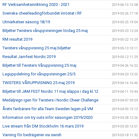
RF Verksamhetsinriktning 2020 - 2021
2019-06-15 15:58
Svenska cheerleadingförbundet inröstat i RF
2019-05-26 17:18
Utmärkelser säsong 18/19
2019-05-25 19:54
Biljetter Twisters våruppvisningen lördag 25 maj
2019-05-23 13:24
RM resultat 2019
2019-05-22 15:29
Twisters våruppvisning 25 maj biljetter
2019-05-13 10:11
Resultat Jamfest Nordic 2019
2019-05-12 11:29
Biljetter till Twisters Våruppvisning 25 maj
2019-04-26 16:22
Laguppdelning för våruppvisningen 25/5
2019-04-23 13:25
TWISTERS VÅRUPPVISNING 25 maj 2019
2019-04-16 16:46
Biljetter till JAM FEST Nordic 11 maj släpps i dag kl.12
2019-04-11 10:44
Medaljregn igen för Twisters i Nordic Cheer Challenge
2019-04-07 09:59
Årets fanbärare för alla Team Sweden lagen på VM
2019-04-05 15:13
Information om try outs inför säsongen 2019/2020
2019-03-28 12:26
Live stream från DM Stockholm 16 mars 2019
2019-03-20 12:51
Varning för bedrägerier via swish
2019-03-18 11:32