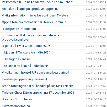
Välkommen till Joint Academy Nacka Forum Rehab!
2024-02-13 13:11
Anmälan till läger på sportlovet öppen nu!
2024-02-05 13:08
Viktig information från valberedningen i Twisters
2024-01-31 17:13
Öppna föräldra föreläsningar i Nacka Kommun
2024-01-31 11:57
Bildexperten information
2024-01-30 17:07
Information till aktiva och vårdnadshavare i
2024-01-15 03:48
breddverksamheten
Biljetter till Twist Cheer Comp 2024!
2024-01-12 12:07
Inbjudan till Twisters Årsmöte 2024
2024-01-08 11:26
Julstängt på kansliet
2023-12-19 14:47
Lite länkar att kika på under lovet!
2023-12-19 14:15
Vi välkomnar SportAll UF som samarbetspartner!
2023-12-14 14:20
Twisters juluppvisning Session 1
2023-12-14 10:14
Stötta föreningen när du handlar på Ica Maxi i Nacka!
2023-12-10 09:53
Twisters Cheer Elite juluppvisning 17 december 2023
2023-11-27 11:55
Brev från Sportchefen
2023-11-23 16:26
Twisters köp/byt/sälj
2023-11-23 09:37