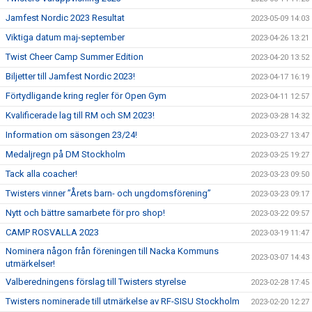
Jamfest Nordic 2023 Resultat
2023-05-09 14:03
Viktiga datum maj-september
2023-04-26 13:21
Twist Cheer Camp Summer Edition
2023-04-20 13:52
Biljetter till Jamfest Nordic 2023!
2023-04-17 16:19
Förtydligande kring regler för Open Gym
2023-04-11 12:57
Kvalificerade lag till RM och SM 2023!
2023-03-28 14:32
Information om säsongen 23/24!
2023-03-27 13:47
Medaljregn på DM Stockholm
2023-03-25 19:27
Tack alla coacher!
2023-03-23 09:50
Twisters vinner ”Årets barn- och ungdomsförening”
2023-03-23 09:17
Nytt och bättre samarbete för pro shop!
2023-03-22 09:57
CAMP ROSVALLA 2023
2023-03-19 11:47
Nominera någon från föreningen till Nacka Kommuns
2023-03-07 14:43
utmärkelser!
Valberedningens förslag till Twisters styrelse
2023-02-28 17:45
Twisters nominerade till utmärkelse av RF-SISU Stockholm
2023-02-20 12:27