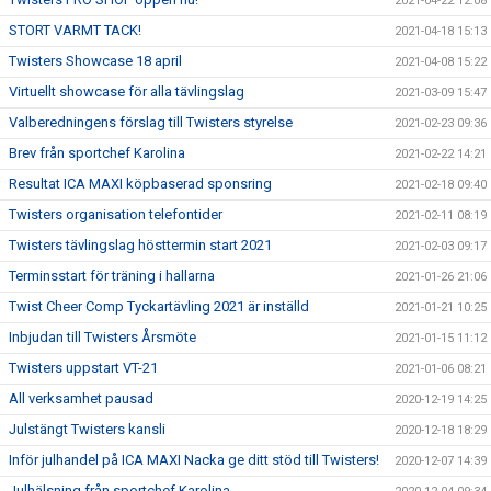
2021-04-22 12:08
STORT VARMT TACK!
2021-04-18 15:13
Twisters Showcase 18 april
2021-04-08 15:22
Virtuellt showcase för alla tävlingslag
2021-03-09 15:47
Valberedningens förslag till Twisters styrelse
2021-02-23 09:36
Brev från sportchef Karolina
2021-02-22 14:21
Resultat ICA MAXI köpbaserad sponsring
2021-02-18 09:40
Twisters organisation telefontider
2021-02-11 08:19
Twisters tävlingslag hösttermin start 2021
2021-02-03 09:17
Terminsstart för träning i hallarna
2021-01-26 21:06
Twist Cheer Comp Tyckartävling 2021 är inställd
2021-01-21 10:25
Inbjudan till Twisters Årsmöte
2021-01-15 11:12
Twisters uppstart VT-21
2021-01-06 08:21
All verksamhet pausad
2020-12-19 14:25
Julstängt Twisters kansli
2020-12-18 18:29
Inför julhandel på ICA MAXI Nacka ge ditt stöd till Twisters!
2020-12-07 14:39
Julhälsning från sportchef Karolina