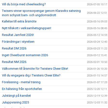
Vill du börja med cheerleading?
2026-07-05 10:17
Twisers vinner sponsorpengar genom Klaraviks satsning
2026-06-22 12:51
inom schysst barn- och ungdomsidrott
Kallelse till extra årsmöte
2026-05-16 09:03
Nytt tillskott i verksamhetsgruppen!
2026-05-16 08:45
Resultat Jamfest 2026!
2026-05-12 14:59
Förändringar i styrelsen
2026-03-24 12:40
Resultat DM 2026
2026-03-23 11:22
Inget Cheerburst somamren 2026
2026-03-12 15:41
Resultat NM 2026
2026-02-01 10:50
Välkommen till årsmöte för Twisters Cheer Elite!
2026-01-26 10:20
Vill du engagera dig i Twisters Cheer Elite?
2026-01-15 14:57
Föreläsning - mental träning
2026-01-07 17:23
En hälsning från sportchefen
2025-12-20 12:11
Julstängt på kansliet
2025-12-19 12:39
Juluppvisning 2025
2025-12-03 11:32