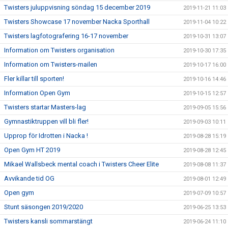
Twisters juluppvisning söndag 15 december 2019
2019-11-21 11:03
Twisters Showcase 17 november Nacka Sporthall
2019-11-04 10:22
Twisters lagfotografering 16-17 november
2019-10-31 13:07
Information om Twisters organisation
2019-10-30 17:35
Information om Twisters-mailen
2019-10-17 16:00
Fler killar till sporten!
2019-10-16 14:46
Information Open Gym
2019-10-15 12:57
Twisters startar Masters-lag
2019-09-05 15:56
Gymnastiktruppen vill bli fler!
2019-09-03 10:11
Upprop för Idrotten i Nacka !
2019-08-28 15:19
Open Gym HT 2019
2019-08-28 12:45
Mikael Wallsbeck mental coach i Twisters Cheer Elite
2019-08-08 11:37
Avvikande tid OG
2019-08-01 12:49
Open gym
2019-07-09 10:57
Stunt säsongen 2019/2020
2019-06-25 13:53
Twisters kansli sommarstängt
2019-06-24 11:10