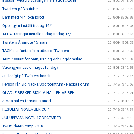
Beställ Twisters säsongs T-shirt 2017/2018
2018-02-09 16:09
Twisters på Youtube !
2018-02-03 13:02
Barn med NPF och idrott
2018-01-25 09:38
Open gym inställt tisdag 16/1
2018-01-16 15:08
ALLA träningar inställda idag tisdag 16/1
2018-01-16 15:03
Twisters Årsmöte 15 mars
2018-01-15 09:05
TACK alla fantastiska tränare i Twisters
2018-01-13 15:55
Terminsstart för barn, träning och ungdomslag
2018-01-12 15:18
Vuxengymnastik - något för dig?
2018-01-03 12:25
Jul ledigt på Twisters kansli
2017-12-17 12:37
Person rån vid Nacka Sportcentrum - Nacka Forum
2017-12-13 10:06
GLÄDJE BESKED SICKLA HALLEN ÄR REN
2017-12-12 16:04
Sickla hallen fortsatt stängd
2017-12-08 09:17
RESULTAT NOVEMBER CUP
2017-12-05 17:39
JULUPPVISNINGEN 17 DECEMBER
2017-12-05 14:21
Twist Cheer Comp 2018
2017-12-03 19:46