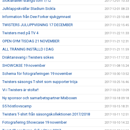
Sicklahallen stängd tom 7/12
2017-12-01 10:33
Julklappskvällar Stadium Sickla
2017-12-01 08:23
Information från Dee Forker sjukgymnast
2017-11-23 10:48
TWISTERS JULUPPVISNING 17 DECEMBER
2017-11-22 15:45
Twisters med på TV 4
2017-11-22 11:33
OPEN GYM TISDAG 21 NOVEMBER
2017-11-21 12:31
ALL TRÄNING INSTÄLLD I DAG
2017-11-21 11:59
Dräktansvarig i Twisters sökes
2017-11-17 17:32
SHOWCASE 19 november
2017-11-08 15:24
Schema för fotograferingen 19 november
2017-10-30 13:52
Twisters säsongs T-shirt som supporter tröja
2017-10-25 16:46
Vi i Twisters är stolta!!
2017-10-23 13:09
Ny sponsor och samarbetspartner Mixboxen
2017-10-18 09:18
S5 höstlovscamp
2017-10-15 18:31
Twisters T-shirt från säsongskollektionen 2017/2018
2017-10-11 12:51
Fotografering Showcase 19 november
2017-10-10 14:22