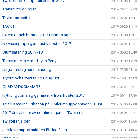
Twist Cheer Camp, fall edition 2017
2017-10-03 14:18
Tränar utbildningar
2017-09-11 07:59
Tävlingsrosetter
2017-09-07 14:47
TACK !
2017-08-28 14:19
Extern coach hösten 2017 tävlingslagen
2017-08-08 10:01
Ny vuxengrupp gymnastik hösten 2017
2017-08-04 12:27
Stuntsatsning 2017/18!
2017-08-02 15:40
Tumbling clinic med Lynn Perry
2017-08-02 12:39
Ungdomslag nästa säsong
2017-07-05 21:18
Tryout och Provträning i Augusti
2017-07-04 14:03
GLAD MIDSOMMAR !
2017-06-21 09:27
Nytt ungdomslag gymnastik from hösten 2017
2017-06-14 17:56
Tal till Katarina Eriksson på jubileumsuppvisningen 3 juni
2017-06-05 12:08
2017 års vinnare av nomineringarna i Twisters
2017-06-04 09:27
Twistershjälpen
2017-06-01 12:56
Jubileumsuppvisningen lördag 3 juni
2017-06-01 11:04