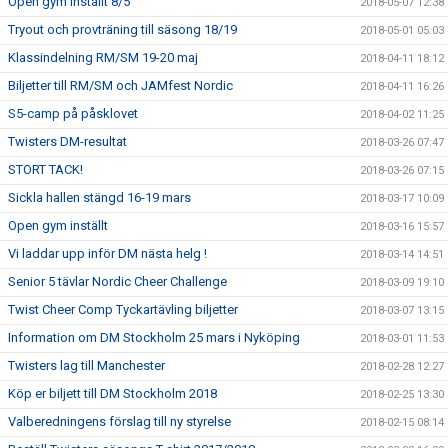
Open gym inställt 8/5
2018-05-07 12:38
Tryout och provträning till säsong 18/19
2018-05-01 05:03
Klassindelning RM/SM 19-20 maj
2018-04-11 18:12
Biljetter till RM/SM och JAMfest Nordic
2018-04-11 16:26
S5-camp på påsklovet
2018-04-02 11:25
Twisters DM-resultat
2018-03-26 07:47
STORT TACK!
2018-03-26 07:15
Sickla hallen stängd 16-19 mars
2018-03-17 10:09
Open gym inställt
2018-03-16 15:57
Vi laddar upp inför DM nästa helg !
2018-03-14 14:51
Senior 5 tävlar Nordic Cheer Challenge
2018-03-09 19:10
Twist Cheer Comp Tyckartävling biljetter
2018-03-07 13:15
Information om DM Stockholm 25 mars i Nyköping
2018-03-01 11:53
Twisters lag till Manchester
2018-02-28 12:27
Köp er biljett till DM Stockholm 2018
2018-02-25 13:30
Valberedningens förslag till ny styrelse
2018-02-15 08:14