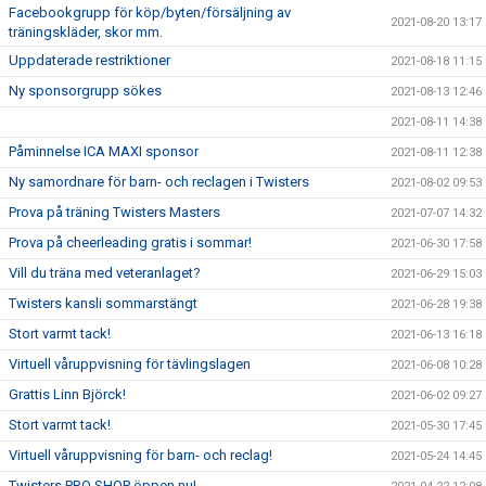
Facebookgrupp för köp/byten/försäljning av
2021-08-20 13:17
träningskläder, skor mm.
Uppdaterade restriktioner
2021-08-18 11:15
Ny sponsorgrupp sökes
2021-08-13 12:46
2021-08-11 14:38
Påminnelse ICA MAXI sponsor
2021-08-11 12:38
Ny samordnare för barn- och reclagen i Twisters
2021-08-02 09:53
Prova på träning Twisters Masters
2021-07-07 14:32
Prova på cheerleading gratis i sommar!
2021-06-30 17:58
Vill du träna med veteranlaget?
2021-06-29 15:03
Twisters kansli sommarstängt
2021-06-28 19:38
Stort varmt tack!
2021-06-13 16:18
Virtuell våruppvisning för tävlingslagen
2021-06-08 10:28
Grattis Linn Björck!
2021-06-02 09:27
Stort varmt tack!
2021-05-30 17:45
Virtuell våruppvisning för barn- och reclag!
2021-05-24 14:45
Twisters PRO SHOP öppen nu!