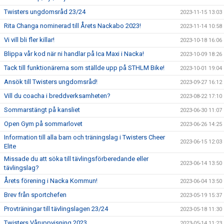
Twisters ungdomsråd 23/24
2023-11-15 13:03
Rita Changa nominerad till Årets Nackabo 2023!
2023-11-14 10:58
Vi vill bli fler killar!
2023-10-18 16:06
Blippa vår kod när ni handlar på Ica Maxi i Nacka!
2023-10-09 18:26
Tack till funktionärerna som ställde upp på STHLM Bike!
2023-10-01 19:04
Ansök till Twisters ungdomsråd!
2023-09-27 16:12
Vill du coacha i breddverksamheten?
2023-08-22 17:10
Sommarstängt på kansliet
2023-06-30 11:07
Open Gym på sommarlovet
2023-06-26 14:25
Information till alla barn och träningslag i Twisters Cheer
2023-06-15 12:03
Elite
Missade du att söka till tävlingsförberedande eller
2023-06-14 13:50
tävlingslag?
Årets förening i Nacka Kommun!
2023-06-04 13:50
Brev från sportchefen
2023-05-19 15:37
Provträningar till tävlingslagen 23/24
2023-05-18 11:30
Twisters Våruppvisning 2023
2023-05-14 11:23