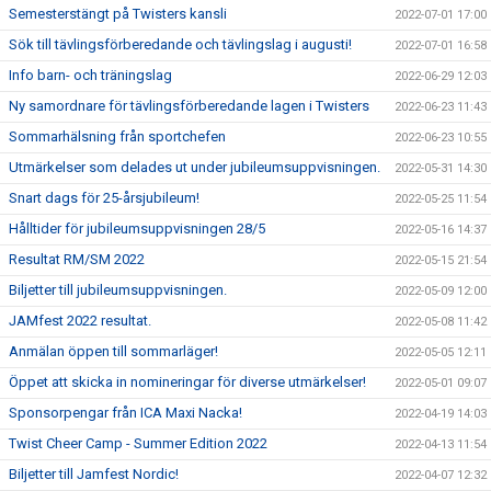
Semesterstängt på Twisters kansli
2022-07-01 17:00
Sök till tävlingsförberedande och tävlingslag i augusti!
2022-07-01 16:58
Info barn- och träningslag
2022-06-29 12:03
Ny samordnare för tävlingsförberedande lagen i Twisters
2022-06-23 11:43
Sommarhälsning från sportchefen
2022-06-23 10:55
Utmärkelser som delades ut under jubileumsuppvisningen.
2022-05-31 14:30
Snart dags för 25-årsjubileum!
2022-05-25 11:54
Hålltider för jubileumsuppvisningen 28/5
2022-05-16 14:37
Resultat RM/SM 2022
2022-05-15 21:54
Biljetter till jubileumsuppvisningen.
2022-05-09 12:00
JAMfest 2022 resultat.
2022-05-08 11:42
Anmälan öppen till sommarläger!
2022-05-05 12:11
Öppet att skicka in nomineringar för diverse utmärkelser!
2022-05-01 09:07
Sponsorpengar från ICA Maxi Nacka!
2022-04-19 14:03
Twist Cheer Camp - Summer Edition 2022
2022-04-13 11:54
Biljetter till Jamfest Nordic!
2022-04-07 12:32