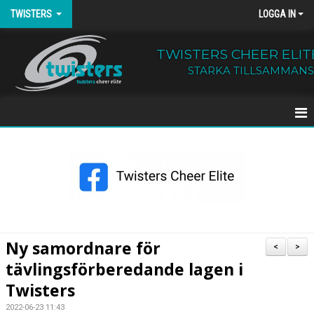
TWISTERS
LOGGA IN
TWISTERS CHEER ELIT
STARKA TILLSAMMANS
HEM
NYHETER
OM TWISTERS
BÖRJA HOS OSS
Ny samordnare för
<
>
tävlingsförberedande lagen i
KALENDER
Twisters
KONTAKT
2022-06-23 11:43