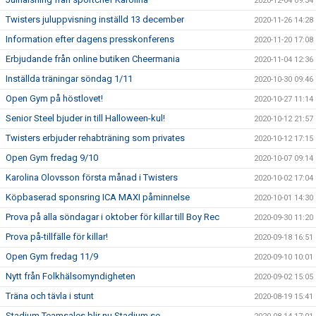
2020-12-04 09:34
Twisters juluppvisning inställd 13 december
2020-11-26 14:28
Information efter dagens presskonferens
2020-11-20 17:08
Erbjudande från online butiken Cheermania
2020-11-04 12:36
Inställda träningar söndag 1/11
2020-10-30 09:46
Open Gym på höstlovet!
2020-10-27 11:14
Senior Steel bjuder in till Halloween-kul!
2020-10-12 21:57
Twisters erbjuder rehabträning som privates
2020-10-12 17:15
Open Gym fredag 9/10
2020-10-07 09:14
Karolina Olovsson första månad i Twisters
2020-10-02 17:04
Köpbaserad sponsring ICA MAXI påminnelse
2020-10-01 14:30
Prova på alla söndagar i oktober för killar till Boy Rec
2020-09-30 11:20
Prova på-tillfälle för killar!
2020-09-18 16:51
Open Gym fredag 11/9
2020-09-10 10:01
Nytt från Folkhälsomyndigheten
2020-09-02 15:05
Träna och tävla i stunt
2020-08-19 15:41
Stadium Teamsales blir nu Stadium.se