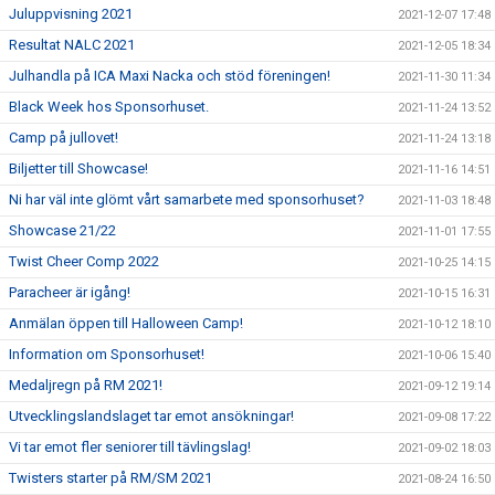
Juluppvisning 2021
2021-12-07 17:48
Resultat NALC 2021
2021-12-05 18:34
Julhandla på ICA Maxi Nacka och stöd föreningen!
2021-11-30 11:34
Black Week hos Sponsorhuset.
2021-11-24 13:52
Camp på jullovet!
2021-11-24 13:18
Biljetter till Showcase!
2021-11-16 14:51
Ni har väl inte glömt vårt samarbete med sponsorhuset?
2021-11-03 18:48
Showcase 21/22
2021-11-01 17:55
Twist Cheer Comp 2022
2021-10-25 14:15
Paracheer är igång!
2021-10-15 16:31
Anmälan öppen till Halloween Camp!
2021-10-12 18:10
Information om Sponsorhuset!
2021-10-06 15:40
Medaljregn på RM 2021!
2021-09-12 19:14
Utvecklingslandslaget tar emot ansökningar!
2021-09-08 17:22
Vi tar emot fler seniorer till tävlingslag!
2021-09-02 18:03
Twisters starter på RM/SM 2021
2021-08-24 16:50