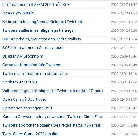
Information om SM/RM 2020 från SCF
2020-03-27 11:47
Open Gym inställt
2020-03-23 11:57
Ny information angående träningar i Twisters
2020-03-21 12:12
Twisters ställer in samtliga lags träningar
2020-03-12 13:25
DM Stockholm, Mellersta och Södra ställs in
2020-03-12 10:56
SCF information om Coronaviruset
2020-03-11 08:21
Biljetter DM Stockholm
2020-03-09 12:44
Corona-information från Twisters
2020-03-05 18:49
Twisters information om coronavirus
2020-03-01 18:16
Northern JAM 2020
2020-03-01 17:54
Valberedningens förslag inför Twisters årsmöte 17 mars
2020-02-23 15:56
Open Gym på Sportlovet
2020-02-18 12:57
Uppstarten säsongen 20/21
2020-02-17 19:47
Karolina Olovsson blir ny sportchef i Twisters Cheer Elite
2020-02-14 09:54
Twisters sportchef Roxanna De Freitas startar ny karriär
2020-02-14 09:40
Twist Cheer Comp 2020 resultat
2020-02-14 09:34