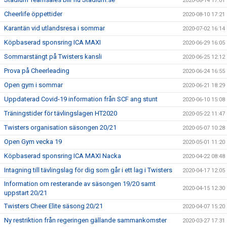
2020-08-14 17:01
Cheerlife öppettider
2020-08-10 17:21
Karantän vid utlandsresa i sommar
2020-07-02 16:14
Köpbaserad sponsring ICA MAXI
2020-06-29 16:05
Sommarstängt på Twisters kansli
2020-06-25 12:12
Prova på Cheerleading
2020-06-24 16:55
Open gym i sommar
2020-06-21 18:29
Uppdaterad Covid-19 information från SCF ang stunt
2020-06-10 15:08
Träningstider för tävlingslagen HT2020
2020-05-22 11:47
Twisters organisation säsongen 20/21
2020-05-07 10:28
Open Gym vecka 19
2020-05-01 11:20
Köpbaserad sponsring ICA MAXI Nacka
2020-04-22 08:48
Intagning till tävlingslag för dig som går i ett lag i Twisters
2020-04-17 12:05
Information om resterande av säsongen 19/20 samt
2020-04-15 12:30
uppstart 20/21
Twisters Cheer Elite säsong 20/21
2020-04-07 15:20
Ny restriktion från regeringen gällande sammankomster
2020-03-27 17:31