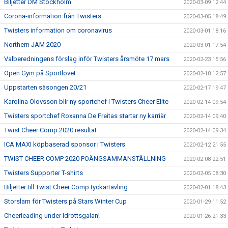
Biljetter DM Stockholm
2020-03-09 12:44
Corona-information från Twisters
2020-03-05 18:49
Twisters information om coronavirus
2020-03-01 18:16
Northern JAM 2020
2020-03-01 17:54
Valberedningens förslag inför Twisters årsmöte 17 mars
2020-02-23 15:56
Open Gym på Sportlovet
2020-02-18 12:57
Uppstarten säsongen 20/21
2020-02-17 19:47
Karolina Olovsson blir ny sportchef i Twisters Cheer Elite
2020-02-14 09:54
Twisters sportchef Roxanna De Freitas startar ny karriär
2020-02-14 09:40
Twist Cheer Comp 2020 resultat
2020-02-14 09:34
ICA MAXI köpbaserad sponsor i Twisters
2020-02-12 21:55
TWIST CHEER COMP 2020 POÄNGSAMMANSTÄLLNING
2020-02-08 22:51
Twisters Supporter T-shirts
2020-02-05 08:30
Biljetter till Twist Cheer Comp tyckartävling
2020-02-01 18:43
Storslam för Twisters på Stars Winter Cup
2020-01-29 11:52
Cheerleading under Idrottsgalan!
2020-01-26 21:33