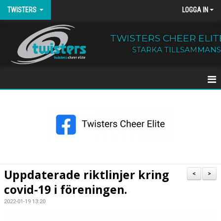
TWISTERS
LOGGA IN
TWISTERS CHEER ELIT
STARKA TILLSAMMANS
HEM
NYHETER
OM TWISTERS
BÖRJA HOS OSS
Uppdaterade riktlinjer kring
<
>
covid-19 i föreningen.
KALENDER
2022-01-19 13:20
KONTAKT