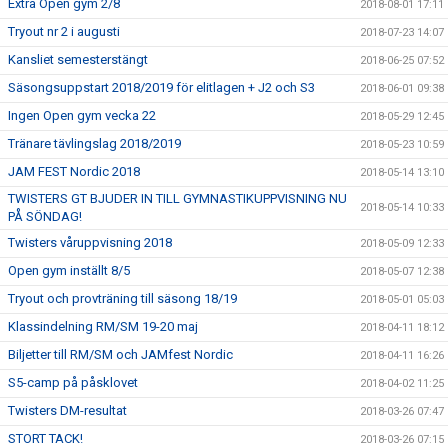
Extra Open gym 2/8
2018-08-01 17:11
Tryout nr 2 i augusti
2018-07-23 14:07
Kansliet semesterstängt
2018-06-25 07:52
Säsongsuppstart 2018/2019 för elitlagen + J2 och S3
2018-06-01 09:38
Ingen Open gym vecka 22
2018-05-29 12:45
Tränare tävlingslag 2018/2019
2018-05-23 10:59
JAM FEST Nordic 2018
2018-05-14 13:10
TWISTERS GT BJUDER IN TILL GYMNASTIKUPPVISNING NU
2018-05-14 10:33
PÅ SÖNDAG!
Twisters våruppvisning 2018
2018-05-09 12:33
Open gym inställt 8/5
2018-05-07 12:38
Tryout och provträning till säsong 18/19
2018-05-01 05:03
Klassindelning RM/SM 19-20 maj
2018-04-11 18:12
Biljetter till RM/SM och JAMfest Nordic
2018-04-11 16:26
S5-camp på påsklovet
2018-04-02 11:25
Twisters DM-resultat
2018-03-26 07:47
STORT TACK!
2018-03-26 07:15