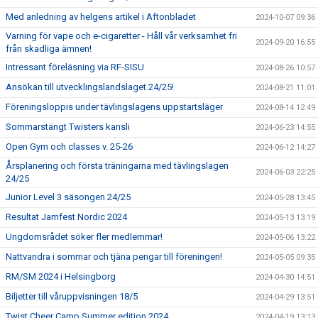
Med anledning av helgens artikel i Aftonbladet
2024-10-07 09:36
Varning för vape och e-cigaretter - Håll vår verksamhet fri
2024-09-20 16:55
från skadliga ämnen!
Intressant föreläsning via RF-SISU
2024-08-26 10:57
Ansökan till utvecklingslandslaget 24/25!
2024-08-21 11:01
Föreningsloppis under tävlingslagens uppstartsläger
2024-08-14 12:49
Sommarstängt Twisters kansli
2024-06-23 14:55
Open Gym och classes v. 25-26
2024-06-12 14:27
Årsplanering och första träningarna med tävlingslagen
2024-06-03 22:25
24/25
Junior Level 3 säsongen 24/25
2024-05-28 13:45
Resultat Jamfest Nordic 2024
2024-05-13 13:19
Ungdomsrådet söker fler medlemmar!
2024-05-06 13:22
Nattvandra i sommar och tjäna pengar till föreningen!
2024-05-05 09:35
RM/SM 2024 i Helsingborg
2024-04-30 14:51
Biljetter till våruppvisningen 18/5
2024-04-29 13:51
Twist Cheer Camp Summer edition 2024
2024-04-19 13:13