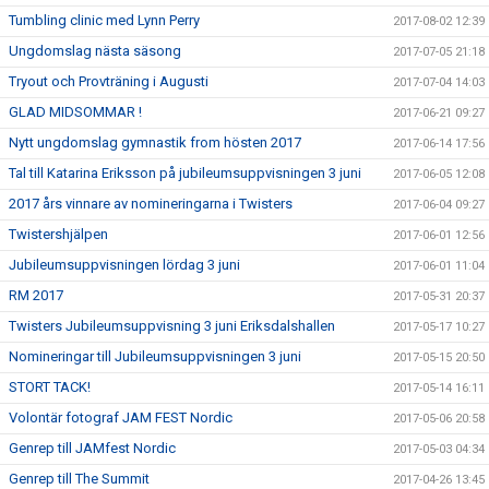
Tumbling clinic med Lynn Perry
2017-08-02 12:39
Ungdomslag nästa säsong
2017-07-05 21:18
Tryout och Provträning i Augusti
2017-07-04 14:03
GLAD MIDSOMMAR !
2017-06-21 09:27
Nytt ungdomslag gymnastik from hösten 2017
2017-06-14 17:56
Tal till Katarina Eriksson på jubileumsuppvisningen 3 juni
2017-06-05 12:08
2017 års vinnare av nomineringarna i Twisters
2017-06-04 09:27
Twistershjälpen
2017-06-01 12:56
Jubileumsuppvisningen lördag 3 juni
2017-06-01 11:04
RM 2017
2017-05-31 20:37
Twisters Jubileumsuppvisning 3 juni Eriksdalshallen
2017-05-17 10:27
Nomineringar till Jubileumsuppvisningen 3 juni
2017-05-15 20:50
STORT TACK!
2017-05-14 16:11
Volontär fotograf JAM FEST Nordic
2017-05-06 20:58
Genrep till JAMfest Nordic
2017-05-03 04:34
Genrep till The Summit
2017-04-26 13:45