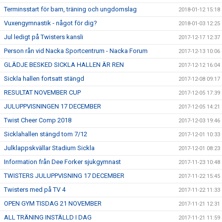
Terminsstart för barn, träning och ungdomslag
2018-01-12 15:18
Vuxengymnastik - något för dig?
2018-01-03 12:25
Jul ledigt på Twisters kansli
2017-12-17 12:37
Person rån vid Nacka Sportcentrum - Nacka Forum
2017-12-13 10:06
GLÄDJE BESKED SICKLA HALLEN ÄR REN
2017-12-12 16:04
Sickla hallen fortsatt stängd
2017-12-08 09:17
RESULTAT NOVEMBER CUP
2017-12-05 17:39
JULUPPVISNINGEN 17 DECEMBER
2017-12-05 14:21
Twist Cheer Comp 2018
2017-12-03 19:46
Sicklahallen stängd tom 7/12
2017-12-01 10:33
Julklappskvällar Stadium Sickla
2017-12-01 08:23
Information från Dee Forker sjukgymnast
2017-11-23 10:48
TWISTERS JULUPPVISNING 17 DECEMBER
2017-11-22 15:45
Twisters med på TV 4
2017-11-22 11:33
OPEN GYM TISDAG 21 NOVEMBER
2017-11-21 12:31
ALL TRÄNING INSTÄLLD I DAG
2017-11-21 11:59