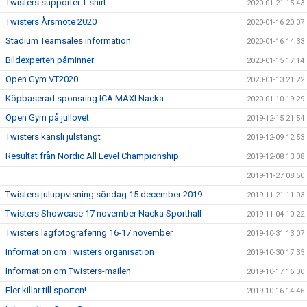
Twisters supporter T-shirt
2020-01-21 15:43
Twisters Årsmöte 2020
2020-01-16 20:07
Stadium Teamsales information
2020-01-16 14:33
Bildexperten påminner
2020-01-15 17:14
Open Gym VT2020
2020-01-13 21:22
Köpbaserad sponsring ICA MAXI Nacka
2020-01-10 19:29
Open Gym på jullovet
2019-12-15 21:54
Twisters kansli julstängt
2019-12-09 12:53
Resultat från Nordic All Level Championship
2019-12-08 13:08
2019-11-27 08:50
Twisters juluppvisning söndag 15 december 2019
2019-11-21 11:03
Twisters Showcase 17 november Nacka Sporthall
2019-11-04 10:22
Twisters lagfotografering 16-17 november
2019-10-31 13:07
Information om Twisters organisation
2019-10-30 17:35
Information om Twisters-mailen
2019-10-17 16:00
Fler killar till sporten!
2019-10-16 14:46