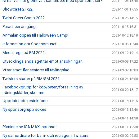
Ni har väl inte glömt vårt samarbete med sponsorhuset?
2021-11-03 18:48
Showcase 21/22
2021-11-01 17:55
Twist Cheer Comp 2022
2021-10-25 14:15
Paracheer är igång!
2021-10-15 16:31
Anmälan öppen till Halloween Camp!
2021-10-12 18:10
Information om Sponsorhuset!
2021-10-06 15:40
Medaljregn på RM 2021!
2021-09-12 19:14
Utvecklingslandslaget tar emot ansökningar!
2021-09-08 17:22
Vi tar emot fler seniorer till tävlingslag!
2021-09-02 18:03
Twisters starter på RM/SM 2021
2021-08-24 16:50
Facebookgrupp för köp/byten/försäljning av
2021-08-20 13:17
träningskläder, skor mm.
Uppdaterade restriktioner
2021-08-18 11:15
Ny sponsorgrupp sökes
2021-08-13 12:46
2021-08-11 14:38
Påminnelse ICA MAXI sponsor
2021-08-11 12:38
Ny samordnare för barn- och reclagen i Twisters
2021-08-02 09:53