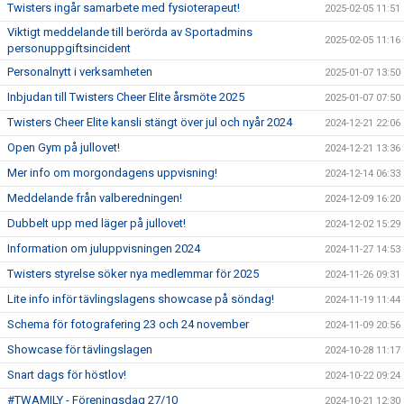
Twisters ingår samarbete med fysioterapeut!
2025-02-05 11:51
Viktigt meddelande till berörda av Sportadmins
2025-02-05 11:16
personuppgiftsincident
Personalnytt i verksamheten
2025-01-07 13:50
Inbjudan till Twisters Cheer Elite årsmöte 2025
2025-01-07 07:50
Twisters Cheer Elite kansli stängt över jul och nyår 2024
2024-12-21 22:06
Open Gym på jullovet!
2024-12-21 13:36
Mer info om morgondagens uppvisning!
2024-12-14 06:33
Meddelande från valberedningen!
2024-12-09 16:20
Dubbelt upp med läger på jullovet!
2024-12-02 15:29
Information om juluppvisningen 2024
2024-11-27 14:53
Twisters styrelse söker nya medlemmar för 2025
2024-11-26 09:31
Lite info inför tävlingslagens showcase på söndag!
2024-11-19 11:44
Schema för fotografering 23 och 24 november
2024-11-09 20:56
Showcase för tävlingslagen
2024-10-28 11:17
Snart dags för höstlov!
2024-10-22 09:24
#TWAMILY - Föreningsdag 27/10
2024-10-21 12:30