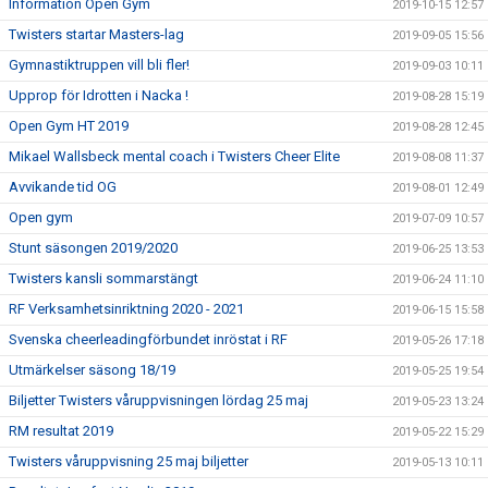
Information Open Gym
2019-10-15 12:57
Twisters startar Masters-lag
2019-09-05 15:56
Gymnastiktruppen vill bli fler!
2019-09-03 10:11
Upprop för Idrotten i Nacka !
2019-08-28 15:19
Open Gym HT 2019
2019-08-28 12:45
Mikael Wallsbeck mental coach i Twisters Cheer Elite
2019-08-08 11:37
Avvikande tid OG
2019-08-01 12:49
Open gym
2019-07-09 10:57
Stunt säsongen 2019/2020
2019-06-25 13:53
Twisters kansli sommarstängt
2019-06-24 11:10
RF Verksamhetsinriktning 2020 - 2021
2019-06-15 15:58
Svenska cheerleadingförbundet inröstat i RF
2019-05-26 17:18
Utmärkelser säsong 18/19
2019-05-25 19:54
Biljetter Twisters våruppvisningen lördag 25 maj
2019-05-23 13:24
RM resultat 2019
2019-05-22 15:29
Twisters våruppvisning 25 maj biljetter
2019-05-13 10:11