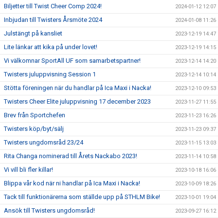
Biljetter till Twist Cheer Comp 2024!
2024-01-12 12:07
Inbjudan till Twisters Årsmöte 2024
2024-01-08 11:26
Julstängt på kansliet
2023-12-19 14:47
Lite länkar att kika på under lovet!
2023-12-19 14:15
Vi välkomnar SportAll UF som samarbetspartner!
2023-12-14 14:20
Twisters juluppvisning Session 1
2023-12-14 10:14
Stötta föreningen när du handlar på Ica Maxi i Nacka!
2023-12-10 09:53
Twisters Cheer Elite juluppvisning 17 december 2023
2023-11-27 11:55
Brev från Sportchefen
2023-11-23 16:26
Twisters köp/byt/sälj
2023-11-23 09:37
Twisters ungdomsråd 23/24
2023-11-15 13:03
Rita Changa nominerad till Årets Nackabo 2023!
2023-11-14 10:58
Vi vill bli fler killar!
2023-10-18 16:06
Blippa vår kod när ni handlar på Ica Maxi i Nacka!
2023-10-09 18:26
Tack till funktionärerna som ställde upp på STHLM Bike!
2023-10-01 19:04
Ansök till Twisters ungdomsråd!
2023-09-27 16:12