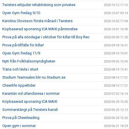
Twisters erbjuder rehabträning som privates
2020-10-12 17:15
Open Gym fredag 9/10
2020-10-07 09:14
Karolina Olovsson första månad i Twisters
2020-10-02 17:04
Köpbaserad sponsring ICA MAXI påminnelse
2020-10-01 14:30
Prova på alla söndagar i oktober för killar till Boy Rec
2020-09-30 11:20
Prova på-tillfälle för killar!
2020-09-18 16:51
Open Gym fredag 11/9
2020-09-10 10:01
Nytt från Folkhälsomyndigheten
2020-09-02 15:05
Träna och tävla i stunt
2020-08-19 15:41
Stadium Teamsales blir nu Stadium.se
2020-08-14 17:01
Cheerlife öppettider
2020-08-10 17:21
Karantän vid utlandsresa i sommar
2020-07-02 16:14
Köpbaserad sponsring ICA MAXI
2020-06-29 16:05
Sommarstängt på Twisters kansli
2020-06-25 12:12
Prova på Cheerleading
2020-06-24 16:55
Open gym i sommar
2020-06-21 18:29