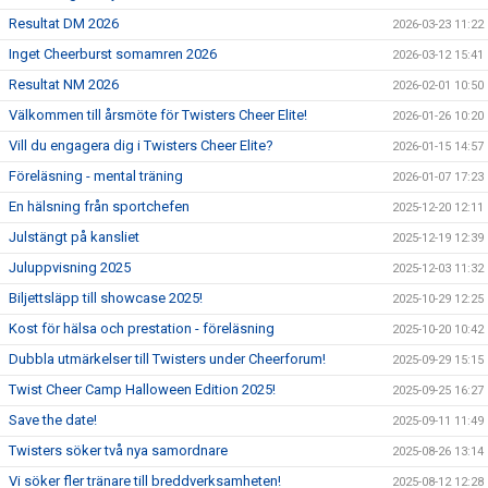
Resultat DM 2026
2026-03-23 11:22
Inget Cheerburst somamren 2026
2026-03-12 15:41
Resultat NM 2026
2026-02-01 10:50
Välkommen till årsmöte för Twisters Cheer Elite!
2026-01-26 10:20
Vill du engagera dig i Twisters Cheer Elite?
2026-01-15 14:57
Föreläsning - mental träning
2026-01-07 17:23
En hälsning från sportchefen
2025-12-20 12:11
Julstängt på kansliet
2025-12-19 12:39
Juluppvisning 2025
2025-12-03 11:32
Biljettsläpp till showcase 2025!
2025-10-29 12:25
Kost för hälsa och prestation - föreläsning
2025-10-20 10:42
Dubbla utmärkelser till Twisters under Cheerforum!
2025-09-29 15:15
Twist Cheer Camp Halloween Edition 2025!
2025-09-25 16:27
Save the date!
2025-09-11 11:49
Twisters söker två nya samordnare
2025-08-26 13:14
Vi söker fler tränare till breddverksamheten!
2025-08-12 12:28