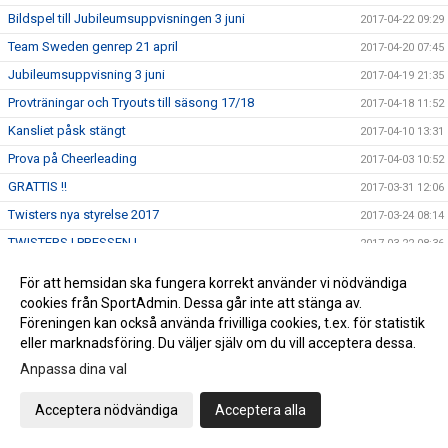
Bildspel till Jubileumsuppvisningen 3 juni
2017-04-22 09:29
Team Sweden genrep 21 april
2017-04-20 07:45
Jubileumsuppvisning 3 juni
2017-04-19 21:35
Provträningar och Tryouts till säsong 17/18
2017-04-18 11:52
Kansliet påsk stängt
2017-04-10 13:31
Prova på Cheerleading
2017-04-03 10:52
GRATTIS !!
2017-03-31 12:06
Twisters nya styrelse 2017
2017-03-24 08:14
TWISTERS I PRESSEN !
2017-03-22 08:36
Save the dates !
2017-03-21 14:32
För att hemsidan ska fungera korrekt använder vi nödvändiga
Medaljregn över Twisters !
2017-03-12 08:48
cookies från SportAdmin. Dessa går inte att stänga av.
Föreningen kan också använda frivilliga cookies, t.ex. för statistik
DM
2017-03-10 15:00
eller marknadsföring. Du väljer själv om du vill acceptera dessa.
Twisters organisation from 11 mars
2017-03-07 11:24
Anpassa dina val
Grattis Twisters Senior Lev 5
2017-03-06 07:42
Acceptera nödvändiga
Acceptera alla
Twisters Cheer Elite fyller 20 år !
2017-03-01 11:16
Uppstart för elitlagen hösten 2017
2017-02-25 11:21