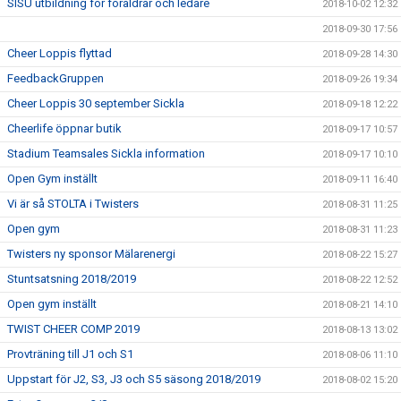
SISU utbildning för föräldrar och ledare
2018-10-02 12:32
2018-09-30 17:56
Cheer Loppis flyttad
2018-09-28 14:30
FeedbackGruppen
2018-09-26 19:34
Cheer Loppis 30 september Sickla
2018-09-18 12:22
Cheerlife öppnar butik
2018-09-17 10:57
Stadium Teamsales Sickla information
2018-09-17 10:10
Open Gym inställt
2018-09-11 16:40
Vi är så STOLTA i Twisters
2018-08-31 11:25
Open gym
2018-08-31 11:23
Twisters ny sponsor Mälarenergi
2018-08-22 15:27
Stuntsatsning 2018/2019
2018-08-22 12:52
Open gym inställt
2018-08-21 14:10
TWIST CHEER COMP 2019
2018-08-13 13:02
Provträning till J1 och S1
2018-08-06 11:10
Uppstart för J2, S3, J3 och S5 säsong 2018/2019
2018-08-02 15:20