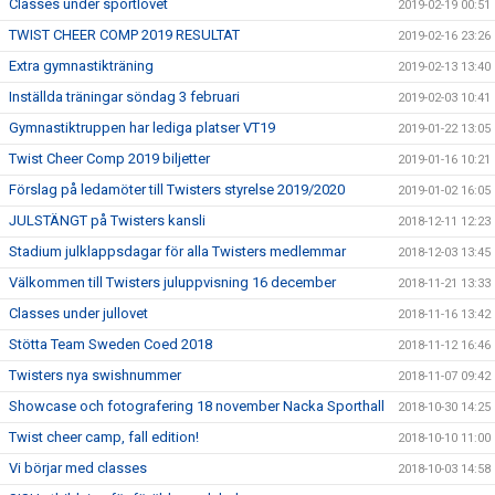
Classes under sportlovet
2019-02-19 00:51
TWIST CHEER COMP 2019 RESULTAT
2019-02-16 23:26
Extra gymnastikträning
2019-02-13 13:40
Inställda träningar söndag 3 februari
2019-02-03 10:41
Gymnastiktruppen har lediga platser VT19
2019-01-22 13:05
Twist Cheer Comp 2019 biljetter
2019-01-16 10:21
Förslag på ledamöter till Twisters styrelse 2019/2020
2019-01-02 16:05
JULSTÄNGT på Twisters kansli
2018-12-11 12:23
Stadium julklappsdagar för alla Twisters medlemmar
2018-12-03 13:45
Välkommen till Twisters juluppvisning 16 december
2018-11-21 13:33
Classes under jullovet
2018-11-16 13:42
Stötta Team Sweden Coed 2018
2018-11-12 16:46
Twisters nya swishnummer
2018-11-07 09:42
Showcase och fotografering 18 november Nacka Sporthall
2018-10-30 14:25
Twist cheer camp, fall edition!
2018-10-10 11:00
Vi börjar med classes
2018-10-03 14:58