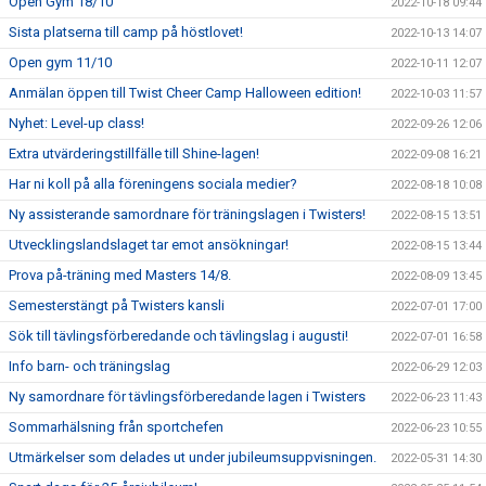
Open Gym 18/10
2022-10-18 09:44
Sista platserna till camp på höstlovet!
2022-10-13 14:07
Open gym 11/10
2022-10-11 12:07
Anmälan öppen till Twist Cheer Camp Halloween edition!
2022-10-03 11:57
Nyhet: Level-up class!
2022-09-26 12:06
Extra utvärderingstillfälle till Shine-lagen!
2022-09-08 16:21
Har ni koll på alla föreningens sociala medier?
2022-08-18 10:08
Ny assisterande samordnare för träningslagen i Twisters!
2022-08-15 13:51
Utvecklingslandslaget tar emot ansökningar!
2022-08-15 13:44
Prova på-träning med Masters 14/8.
2022-08-09 13:45
Semesterstängt på Twisters kansli
2022-07-01 17:00
Sök till tävlingsförberedande och tävlingslag i augusti!
2022-07-01 16:58
Info barn- och träningslag
2022-06-29 12:03
Ny samordnare för tävlingsförberedande lagen i Twisters
2022-06-23 11:43
Sommarhälsning från sportchefen
2022-06-23 10:55
Utmärkelser som delades ut under jubileumsuppvisningen.
2022-05-31 14:30