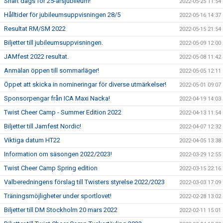
Snart dags för 25-årsjubileum!
2022-05-25 11:54
Hålltider för jubileumsuppvisningen 28/5
2022-05-16 14:37
Resultat RM/SM 2022
2022-05-15 21:54
Biljetter till jubileumsuppvisningen.
2022-05-09 12:00
JAMfest 2022 resultat.
2022-05-08 11:42
Anmälan öppen till sommarläger!
2022-05-05 12:11
Öppet att skicka in nomineringar för diverse utmärkelser!
2022-05-01 09:07
Sponsorpengar från ICA Maxi Nacka!
2022-04-19 14:03
Twist Cheer Camp - Summer Edition 2022
2022-04-13 11:54
Biljetter till Jamfest Nordic!
2022-04-07 12:32
Viktiga datum HT22
2022-04-05 13:38
Information om säsongen 2022/2023!
2022-03-29 12:55
Twist Cheer Camp Spring edition
2022-03-15 22:16
Valberedningens förslag till Twisters styrelse 2022/2023
2022-03-03 17:09
Träningsmöjligheter under sportlovet!
2022-02-28 13:02
Biljetter till DM Stockholm 20 mars 2022
2022-02-11 15:01