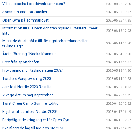
Vill du coacha i breddverksamheten?
2023-08-22 17:10
Sommarstängt på kansliet
2023-06-30 11:07
Open Gym på sommarlovet
2023-06-26 14:25
Information till alla barn och träningslag i Twisters Cheer
2023-06-15 12:03
Elite
Missade du att söka till tävlingsförberedande eller
2023-06-14 13:50
tävlingslag?
Årets förening i Nacka Kommun!
2023-06-04 13:50
Brev från sportchefen
2023-05-19 15:37
Provträningar till tävlingslagen 23/24
2023-05-18 11:30
Twisters Våruppvisning 2023
2023-05-14 11:23
Jamfest Nordic 2023 Resultat
2023-05-09 14:03
Viktiga datum maj-september
2023-04-26 13:21
Twist Cheer Camp Summer Edition
2023-04-20 13:52
Biljetter till Jamfest Nordic 2023!
2023-04-17 16:19
Förtydligande kring regler för Open Gym
2023-04-11 12:57
Kvalificerade lag till RM och SM 2023!
2023-03-28 14:32