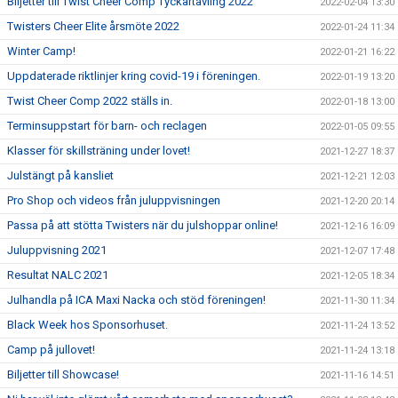
Biljetter till Twist Cheer Comp Tyckartävling 2022
2022-02-04 13:30
Twisters Cheer Elite årsmöte 2022
2022-01-24 11:34
Winter Camp!
2022-01-21 16:22
Uppdaterade riktlinjer kring covid-19 i föreningen.
2022-01-19 13:20
Twist Cheer Comp 2022 ställs in.
2022-01-18 13:00
Terminsuppstart för barn- och reclagen
2022-01-05 09:55
Klasser för skillsträning under lovet!
2021-12-27 18:37
Julstängt på kansliet
2021-12-21 12:03
Pro Shop och videos från juluppvisningen
2021-12-20 20:14
Passa på att stötta Twisters när du julshoppar online!
2021-12-16 16:09
Juluppvisning 2021
2021-12-07 17:48
Resultat NALC 2021
2021-12-05 18:34
Julhandla på ICA Maxi Nacka och stöd föreningen!
2021-11-30 11:34
Black Week hos Sponsorhuset.
2021-11-24 13:52
Camp på jullovet!
2021-11-24 13:18
Biljetter till Showcase!
2021-11-16 14:51