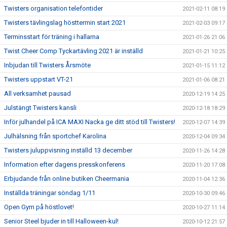
Twisters organisation telefontider
2021-02-11 08:19
Twisters tävlingslag hösttermin start 2021
2021-02-03 09:17
Terminsstart för träning i hallarna
2021-01-26 21:06
Twist Cheer Comp Tyckartävling 2021 är inställd
2021-01-21 10:25
Inbjudan till Twisters Årsmöte
2021-01-15 11:12
Twisters uppstart VT-21
2021-01-06 08:21
All verksamhet pausad
2020-12-19 14:25
Julstängt Twisters kansli
2020-12-18 18:29
Inför julhandel på ICA MAXI Nacka ge ditt stöd till Twisters!
2020-12-07 14:39
Julhälsning från sportchef Karolina
2020-12-04 09:34
Twisters juluppvisning inställd 13 december
2020-11-26 14:28
Information efter dagens presskonferens
2020-11-20 17:08
Erbjudande från online butiken Cheermania
2020-11-04 12:36
Inställda träningar söndag 1/11
2020-10-30 09:46
Open Gym på höstlovet!
2020-10-27 11:14
Senior Steel bjuder in till Halloween-kul!
2020-10-12 21:57