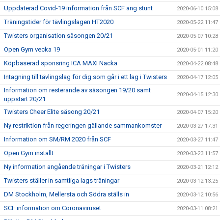
Uppdaterad Covid-19 information från SCF ang stunt
2020-06-10 15:08
Träningstider för tävlingslagen HT2020
2020-05-22 11:47
Twisters organisation säsongen 20/21
2020-05-07 10:28
Open Gym vecka 19
2020-05-01 11:20
Köpbaserad sponsring ICA MAXI Nacka
2020-04-22 08:48
Intagning till tävlingslag för dig som går i ett lag i Twisters
2020-04-17 12:05
Information om resterande av säsongen 19/20 samt
2020-04-15 12:30
uppstart 20/21
Twisters Cheer Elite säsong 20/21
2020-04-07 15:20
Ny restriktion från regeringen gällande sammankomster
2020-03-27 17:31
Information om SM/RM 2020 från SCF
2020-03-27 11:47
Open Gym inställt
2020-03-23 11:57
Ny information angående träningar i Twisters
2020-03-21 12:12
Twisters ställer in samtliga lags träningar
2020-03-12 13:25
DM Stockholm, Mellersta och Södra ställs in
2020-03-12 10:56
SCF information om Coronaviruset
2020-03-11 08:21