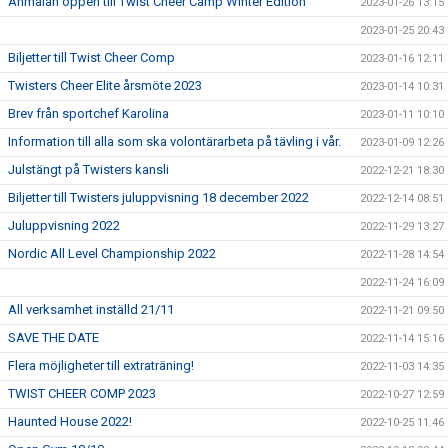
Anmälan öppen till Twist Cheer Camp Winter Edition
2023-01-26 13:15
2023-01-25 20:43
Biljetter till Twist Cheer Comp
2023-01-16 12:11
Twisters Cheer Elite årsmöte 2023
2023-01-14 10:31
Brev från sportchef Karolina
2023-01-11 10:10
Information till alla som ska volontärarbeta på tävling i vår.
2023-01-09 12:26
Julstängt på Twisters kansli
2022-12-21 18:30
Biljetter till Twisters juluppvisning 18 december 2022
2022-12-14 08:51
Juluppvisning 2022
2022-11-29 13:27
Nordic All Level Championship 2022
2022-11-28 14:54
2022-11-24 16:09
All verksamhet inställd 21/11
2022-11-21 09:50
SAVE THE DATE
2022-11-14 15:16
Flera möjligheter till extraträning!
2022-11-03 14:35
TWIST CHEER COMP 2023
2022-10-27 12:59
Haunted House 2022!
2022-10-25 11:46