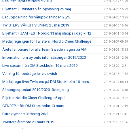
Resultat Jamfest Nordic 2019
2019-05-12 11:29
Biljetter till Twisters Våruppvisning 25 maj
2019-04-26 16:22
Laguppdelning för våruppvisningen 25/5
2019-04-23 13:25
TWISTERS VÅRUPPVISNING 25 maj 2019
2019-04-16 16:46
Biljetter till JAM FEST Nordic 11 maj släpps i dag kl.12
2019-04-11 10:44
Medaljregn igen för Twisters i Nordic Cheer Challenge
2019-04-07 09:59
Årets fanbärare för alla Team Sweden lagen på VM
2019-04-05 15:13
Information om try outs inför säsongen 2019/2020
2019-03-28 12:26
Live stream från DM Stockholm 16 mars 2019
2019-03-20 12:51
Varning för bedrägerier via swish
2019-03-18 11:32
Medaljregn över Twisters på DM Stockholm 16 mars
2019-03-17 08:14
Säsongsuppstart 2019/2020 tävlingslag
2019-03-07 16:18
Biljetter Nordic Cheer Challenge 6 april
2019-03-04 19:02
GENREP inför DM Stockholm 13 mars
2019-03-01 17:19
Extra gymnastikträning 26/2
2019-02-21 11:41
Twisters årsmöte 21 mars 2019
2019-02-19 11:36