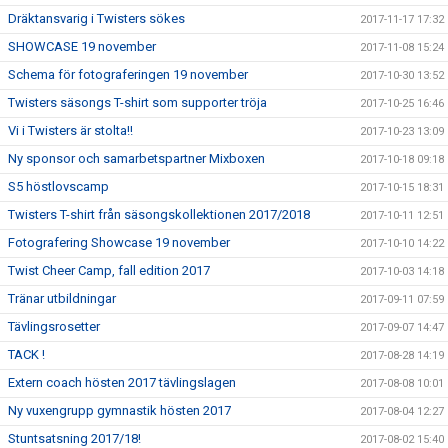
Dräktansvarig i Twisters sökes
2017-11-17 17:32
SHOWCASE 19 november
2017-11-08 15:24
Schema för fotograferingen 19 november
2017-10-30 13:52
Twisters säsongs T-shirt som supporter tröja
2017-10-25 16:46
Vi i Twisters är stolta!!
2017-10-23 13:09
Ny sponsor och samarbetspartner Mixboxen
2017-10-18 09:18
S5 höstlovscamp
2017-10-15 18:31
Twisters T-shirt från säsongskollektionen 2017/2018
2017-10-11 12:51
Fotografering Showcase 19 november
2017-10-10 14:22
Twist Cheer Camp, fall edition 2017
2017-10-03 14:18
Tränar utbildningar
2017-09-11 07:59
Tävlingsrosetter
2017-09-07 14:47
TACK !
2017-08-28 14:19
Extern coach hösten 2017 tävlingslagen
2017-08-08 10:01
Ny vuxengrupp gymnastik hösten 2017
2017-08-04 12:27
Stuntsatsning 2017/18!
2017-08-02 15:40