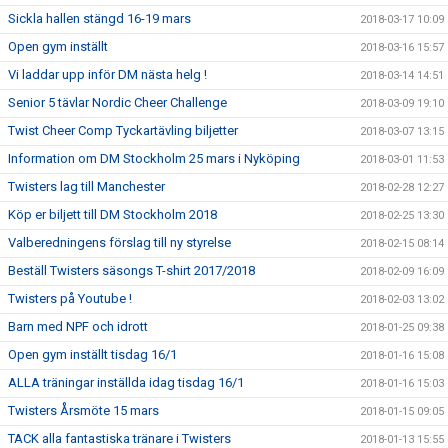
Sickla hallen stängd 16-19 mars
2018-03-17 10:09
Open gym inställt
2018-03-16 15:57
Vi laddar upp inför DM nästa helg !
2018-03-14 14:51
Senior 5 tävlar Nordic Cheer Challenge
2018-03-09 19:10
Twist Cheer Comp Tyckartävling biljetter
2018-03-07 13:15
Information om DM Stockholm 25 mars i Nyköping
2018-03-01 11:53
Twisters lag till Manchester
2018-02-28 12:27
Köp er biljett till DM Stockholm 2018
2018-02-25 13:30
Valberedningens förslag till ny styrelse
2018-02-15 08:14
Beställ Twisters säsongs T-shirt 2017/2018
2018-02-09 16:09
Twisters på Youtube !
2018-02-03 13:02
Barn med NPF och idrott
2018-01-25 09:38
Open gym inställt tisdag 16/1
2018-01-16 15:08
ALLA träningar inställda idag tisdag 16/1
2018-01-16 15:03
Twisters Årsmöte 15 mars
2018-01-15 09:05
TACK alla fantastiska tränare i Twisters
2018-01-13 15:55