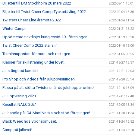
Biljetter till DM Stockholm 20 mars 2022
2022-02-11 15:01
Biljetter till Twist Cheer Comp Tyckartävling 2022
2022-02-04 13:30
Twisters Cheer Elite årsmöte 2022
2022-01-24 11:34
Winter Camp!
2022-01-21 16:22
Uppdaterade riktlinjer kring covid-19 i föreningen.
2022-01-19 13:20
Twist Cheer Comp 2022 ställs in.
2022-01-18 13:00
Terminsuppstart för barn- och reclagen
2022-01-05 09:55
Klasser för skillsträning under lovet!
2021-12-27 18:37
Julstängt på kansliet
2021-12-21 12:03
Pro Shop och videos från juluppvisningen
2021-12-20 20:14
Passa på att stötta Twisters när du julshoppar online!
2021-12-16 16:09
Juluppvisning 2021
2021-12-07 17:48
Resultat NALC 2021
2021-12-05 18:34
Julhandla på ICA Maxi Nacka och stöd föreningen!
2021-11-30 11:34
Black Week hos Sponsorhuset.
2021-11-24 13:52
Camp på jullovet!
2021-11-24 13:18