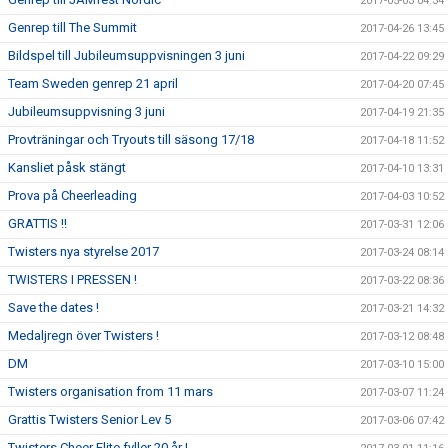
2017-05-03 04:34
Genrep till The Summit
2017-04-26 13:45
Bildspel till Jubileumsuppvisningen 3 juni
2017-04-22 09:29
Team Sweden genrep 21 april
2017-04-20 07:45
Jubileumsuppvisning 3 juni
2017-04-19 21:35
Provträningar och Tryouts till säsong 17/18
2017-04-18 11:52
Kansliet påsk stängt
2017-04-10 13:31
Prova på Cheerleading
2017-04-03 10:52
GRATTIS !!
2017-03-31 12:06
Twisters nya styrelse 2017
2017-03-24 08:14
TWISTERS I PRESSEN !
2017-03-22 08:36
Save the dates !
2017-03-21 14:32
Medaljregn över Twisters !
2017-03-12 08:48
DM
2017-03-10 15:00
Twisters organisation from 11 mars
2017-03-07 11:24
Grattis Twisters Senior Lev 5
2017-03-06 07:42
Twisters Cheer Elite fyller 20 år !