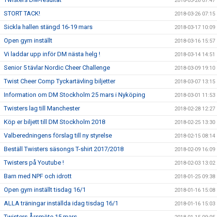
2018-03-26 07:47
STORT TACK!
2018-03-26 07:15
Sickla hallen stängd 16-19 mars
2018-03-17 10:09
Open gym inställt
2018-03-16 15:57
Vi laddar upp inför DM nästa helg !
2018-03-14 14:51
Senior 5 tävlar Nordic Cheer Challenge
2018-03-09 19:10
Twist Cheer Comp Tyckartävling biljetter
2018-03-07 13:15
Information om DM Stockholm 25 mars i Nyköping
2018-03-01 11:53
Twisters lag till Manchester
2018-02-28 12:27
Köp er biljett till DM Stockholm 2018
2018-02-25 13:30
Valberedningens förslag till ny styrelse
2018-02-15 08:14
Beställ Twisters säsongs T-shirt 2017/2018
2018-02-09 16:09
Twisters på Youtube !
2018-02-03 13:02
Barn med NPF och idrott
2018-01-25 09:38
Open gym inställt tisdag 16/1
2018-01-16 15:08
ALLA träningar inställda idag tisdag 16/1
2018-01-16 15:03
Twisters Årsmöte 15 mars