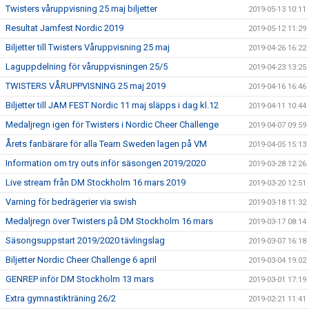
Twisters våruppvisning 25 maj biljetter
2019-05-13 10:11
Resultat Jamfest Nordic 2019
2019-05-12 11:29
Biljetter till Twisters Våruppvisning 25 maj
2019-04-26 16:22
Laguppdelning för våruppvisningen 25/5
2019-04-23 13:25
TWISTERS VÅRUPPVISNING 25 maj 2019
2019-04-16 16:46
Biljetter till JAM FEST Nordic 11 maj släpps i dag kl.12
2019-04-11 10:44
Medaljregn igen för Twisters i Nordic Cheer Challenge
2019-04-07 09:59
Årets fanbärare för alla Team Sweden lagen på VM
2019-04-05 15:13
Information om try outs inför säsongen 2019/2020
2019-03-28 12:26
Live stream från DM Stockholm 16 mars 2019
2019-03-20 12:51
Varning för bedrägerier via swish
2019-03-18 11:32
Medaljregn över Twisters på DM Stockholm 16 mars
2019-03-17 08:14
Säsongsuppstart 2019/2020 tävlingslag
2019-03-07 16:18
Biljetter Nordic Cheer Challenge 6 april
2019-03-04 19:02
GENREP inför DM Stockholm 13 mars
2019-03-01 17:19
Extra gymnastikträning 26/2
2019-02-21 11:41