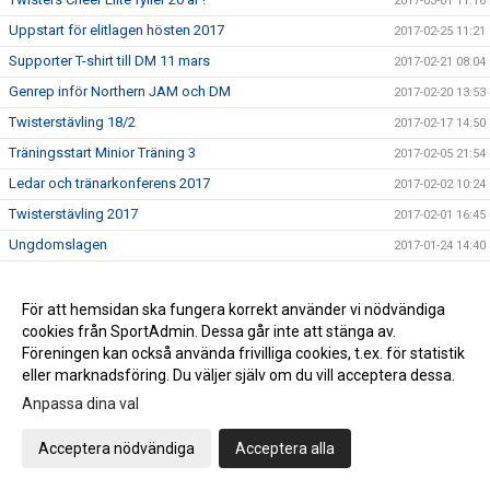
2017-03-01 11:16
Uppstart för elitlagen hösten 2017
2017-02-25 11:21
Supporter T-shirt till DM 11 mars
2017-02-21 08:04
Genrep inför Northern JAM och DM
2017-02-20 13:53
Twisterstävling 18/2
2017-02-17 14:50
Träningsstart Minior Träning 3
2017-02-05 21:54
Ledar och tränarkonferens 2017
2017-02-02 10:24
Twisterstävling 2017
2017-02-01 16:45
Ungdomslagen
2017-01-24 14:40
Värdegrund och syfte
2017-01-22 16:15
Nytt minior träningslag
2017-01-20 10:53
För att hemsidan ska fungera korrekt använder vi nödvändiga
cookies från SportAdmin. Dessa går inte att stänga av.
Twisters styrelse söker ny kassör
2017-01-18 11:15
Föreningen kan också använda frivilliga cookies, t.ex. för statistik
ÅRSMÖTE Twisters
2017-01-18 11:11
eller marknadsföring. Du väljer själv om du vill acceptera dessa.
Ledarutbildning SISU 11 februari
2017-01-12 07:58
Anpassa dina val
Träna med landslaget - nu på fredag!
2017-01-05 13:36
Acceptera nödvändiga
Acceptera alla
Twisters Kalender 2017
2016-12-14 17:23
PROVA PÅ .....