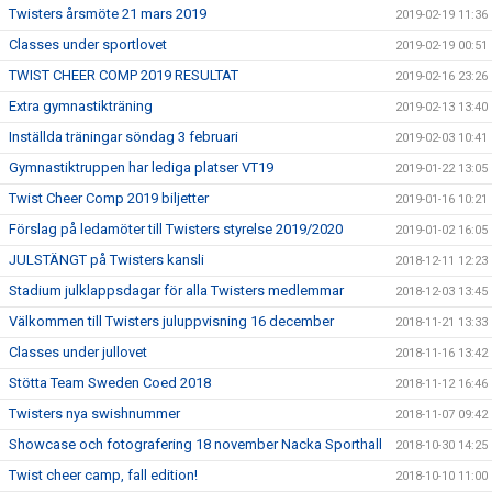
Twisters årsmöte 21 mars 2019
2019-02-19 11:36
Classes under sportlovet
2019-02-19 00:51
TWIST CHEER COMP 2019 RESULTAT
2019-02-16 23:26
Extra gymnastikträning
2019-02-13 13:40
Inställda träningar söndag 3 februari
2019-02-03 10:41
Gymnastiktruppen har lediga platser VT19
2019-01-22 13:05
Twist Cheer Comp 2019 biljetter
2019-01-16 10:21
Förslag på ledamöter till Twisters styrelse 2019/2020
2019-01-02 16:05
JULSTÄNGT på Twisters kansli
2018-12-11 12:23
Stadium julklappsdagar för alla Twisters medlemmar
2018-12-03 13:45
Välkommen till Twisters juluppvisning 16 december
2018-11-21 13:33
Classes under jullovet
2018-11-16 13:42
Stötta Team Sweden Coed 2018
2018-11-12 16:46
Twisters nya swishnummer
2018-11-07 09:42
Showcase och fotografering 18 november Nacka Sporthall
2018-10-30 14:25
Twist cheer camp, fall edition!
2018-10-10 11:00