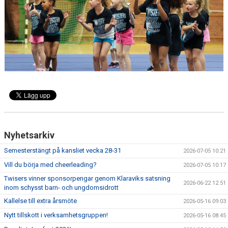
EXTRATRÄNING
KLÄDER & MERCH
TWIST CHEER COMP
Nyhetsarkiv
Semesterstängt på kansliet vecka 28-31
2026-07-05 10:21
Vill du börja med cheerleading?
2026-07-05 10:17
Twisers vinner sponsorpengar genom Klaraviks satsning
2026-06-22 12:51
inom schysst barn- och ungdomsidrott
Kallelse till extra årsmöte
2026-05-16 09:03
Nytt tillskott i verksamhetsgruppen!
2026-05-16 08:45