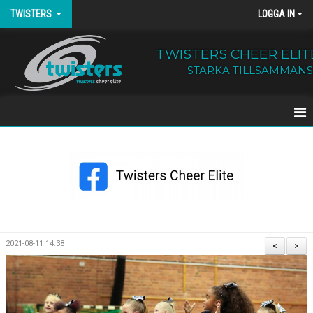
TWISTERS
LOGGA IN
TWISTERS CHEER ELIT
STARKA TILLSAMMANS
HEM
NYHETER
OM TWISTERS
BÖRJA HOS OSS
2021-08-11 14:38
<
>
KALENDER
KONTAKT