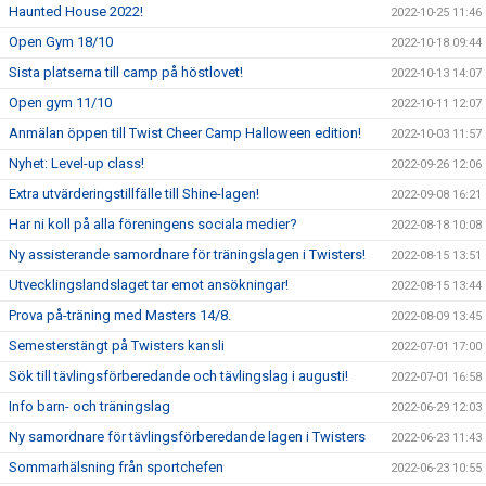
Haunted House 2022!
2022-10-25 11:46
Open Gym 18/10
2022-10-18 09:44
Sista platserna till camp på höstlovet!
2022-10-13 14:07
Open gym 11/10
2022-10-11 12:07
Anmälan öppen till Twist Cheer Camp Halloween edition!
2022-10-03 11:57
Nyhet: Level-up class!
2022-09-26 12:06
Extra utvärderingstillfälle till Shine-lagen!
2022-09-08 16:21
Har ni koll på alla föreningens sociala medier?
2022-08-18 10:08
Ny assisterande samordnare för träningslagen i Twisters!
2022-08-15 13:51
Utvecklingslandslaget tar emot ansökningar!
2022-08-15 13:44
Prova på-träning med Masters 14/8.
2022-08-09 13:45
Semesterstängt på Twisters kansli
2022-07-01 17:00
Sök till tävlingsförberedande och tävlingslag i augusti!
2022-07-01 16:58
Info barn- och träningslag
2022-06-29 12:03
Ny samordnare för tävlingsförberedande lagen i Twisters
2022-06-23 11:43
Sommarhälsning från sportchefen
2022-06-23 10:55