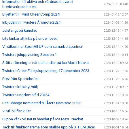
Information till aktiva och vårdnadshavare i
2024-01-15 03:48
breddverksamheten
Biljetter till Twist Cheer Comp 2024!
2024-01-12 12:07
Inbjudan till Twisters Årsmöte 2024
2024-01-08 11:26
Julstängt på kansliet
2023-12-19 14:47
Lite länkar att kika på under lovet!
2023-12-19 14:15
Vi välkomnar SportAll UF som samarbetspartner!
2023-12-14 14:20
Twisters juluppvisning Session 1
2023-12-14 10:14
Stötta föreningen när du handlar på Ica Maxi i Nacka!
2023-12-10 09:53
Twisters Cheer Elite juluppvisning 17 december 2023
2023-11-27 11:55
Brev från Sportchefen
2023-11-23 16:26
Twisters köp/byt/sälj
2023-11-23 09:37
Twisters ungdomsråd 23/24
2023-11-15 13:03
Rita Changa nominerad till Årets Nackabo 2023!
2023-11-14 10:58
Vi vill bli fler killar!
2023-10-18 16:06
Blippa vår kod när ni handlar på Ica Maxi i Nacka!
2023-10-09 18:26
Tack till funktionärerna som ställde upp på STHLM Bike!
2023-10-01 19:04