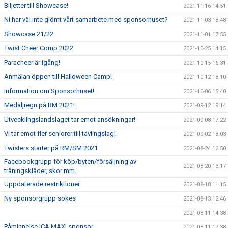
Biljetter till Showcase!
2021-11-16 14:51
Ni har väl inte glömt vårt samarbete med sponsorhuset?
2021-11-03 18:48
Showcase 21/22
2021-11-01 17:55
Twist Cheer Comp 2022
2021-10-25 14:15
Paracheer är igång!
2021-10-15 16:31
Anmälan öppen till Halloween Camp!
2021-10-12 18:10
Information om Sponsorhuset!
2021-10-06 15:40
Medaljregn på RM 2021!
2021-09-12 19:14
Utvecklingslandslaget tar emot ansökningar!
2021-09-08 17:22
Vi tar emot fler seniorer till tävlingslag!
2021-09-02 18:03
Twisters starter på RM/SM 2021
2021-08-24 16:50
Facebookgrupp för köp/byten/försäljning av
2021-08-20 13:17
träningskläder, skor mm.
Uppdaterade restriktioner
2021-08-18 11:15
Ny sponsorgrupp sökes
2021-08-13 12:46
2021-08-11 14:38
Påminnelse ICA MAXI sponsor
2021-08-11 12:38