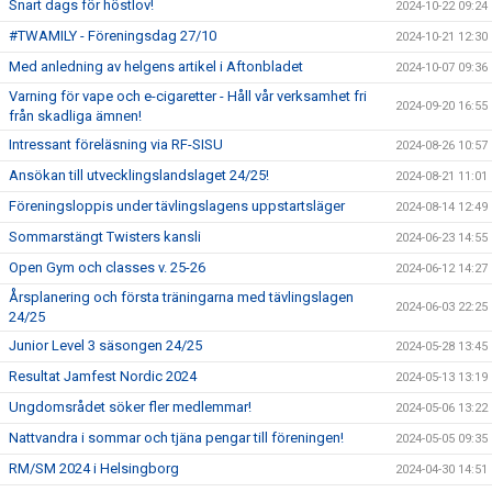
Snart dags för höstlov!
2024-10-22 09:24
#TWAMILY - Föreningsdag 27/10
2024-10-21 12:30
Med anledning av helgens artikel i Aftonbladet
2024-10-07 09:36
Varning för vape och e-cigaretter - Håll vår verksamhet fri
2024-09-20 16:55
från skadliga ämnen!
Intressant föreläsning via RF-SISU
2024-08-26 10:57
Ansökan till utvecklingslandslaget 24/25!
2024-08-21 11:01
Föreningsloppis under tävlingslagens uppstartsläger
2024-08-14 12:49
Sommarstängt Twisters kansli
2024-06-23 14:55
Open Gym och classes v. 25-26
2024-06-12 14:27
Årsplanering och första träningarna med tävlingslagen
2024-06-03 22:25
24/25
Junior Level 3 säsongen 24/25
2024-05-28 13:45
Resultat Jamfest Nordic 2024
2024-05-13 13:19
Ungdomsrådet söker fler medlemmar!
2024-05-06 13:22
Nattvandra i sommar och tjäna pengar till föreningen!
2024-05-05 09:35
RM/SM 2024 i Helsingborg
2024-04-30 14:51