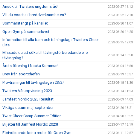
Ansök till Twisters ungdomsråd!
2023-09-27 16:12
Vill du coacha i breddverksamheten?
2023-08-22 17:10
Sommarstängt på kansliet
2023-06-30 11:07
Open Gym på sommarlovet
2023-06-26 14:25
Information till alla barn och träningslag i Twisters Cheer
2023-06-15 12:03
Elite
Missade du att söka till tävlingsförberedande eller
2023-06-14 13:50
tävlingslag?
Årets förening i Nacka Kommun!
2023-06-04 13:50
Brev från sportchefen
2023-05-19 15:37
Provträningar till tävlingslagen 23/24
2023-05-18 11:30
Twisters Våruppvisning 2023
2023-05-14 11:23
Jamfest Nordic 2023 Resultat
2023-05-09 14:03
Viktiga datum maj-september
2023-04-26 13:21
Twist Cheer Camp Summer Edition
2023-04-20 13:52
Biljetter till Jamfest Nordic 2023!
2023-04-17 16:19
Förtydligande kring regler för Open Gym
2023-04-11 12:57