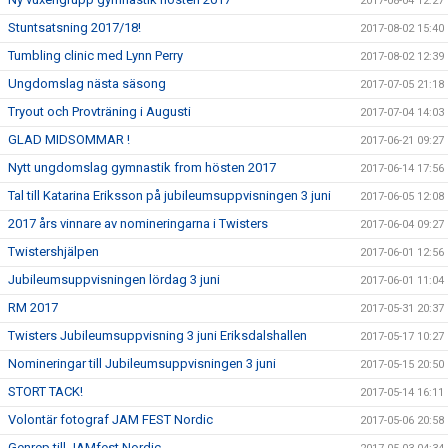
2017-08-04 12:27
Stuntsatsning 2017/18!
2017-08-02 15:40
Tumbling clinic med Lynn Perry
2017-08-02 12:39
Ungdomslag nästa säsong
2017-07-05 21:18
Tryout och Provträning i Augusti
2017-07-04 14:03
GLAD MIDSOMMAR !
2017-06-21 09:27
Nytt ungdomslag gymnastik from hösten 2017
2017-06-14 17:56
Tal till Katarina Eriksson på jubileumsuppvisningen 3 juni
2017-06-05 12:08
2017 års vinnare av nomineringarna i Twisters
2017-06-04 09:27
Twistershjälpen
2017-06-01 12:56
Jubileumsuppvisningen lördag 3 juni
2017-06-01 11:04
RM 2017
2017-05-31 20:37
Twisters Jubileumsuppvisning 3 juni Eriksdalshallen
2017-05-17 10:27
Nomineringar till Jubileumsuppvisningen 3 juni
2017-05-15 20:50
STORT TACK!
2017-05-14 16:11
Volontär fotograf JAM FEST Nordic
2017-05-06 20:58
Genrep till JAMfest Nordic