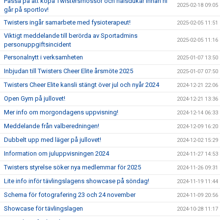
Passa på att köpa Twistersmössor och halsdukar innan ni
2025-02-18 09:05
går på sportlov!
Twisters ingår samarbete med fysioterapeut!
2025-02-05 11:51
Viktigt meddelande till berörda av Sportadmins
2025-02-05 11:16
personuppgiftsincident
Personalnytt i verksamheten
2025-01-07 13:50
Inbjudan till Twisters Cheer Elite årsmöte 2025
2025-01-07 07:50
Twisters Cheer Elite kansli stängt över jul och nyår 2024
2024-12-21 22:06
Open Gym på jullovet!
2024-12-21 13:36
Mer info om morgondagens uppvisning!
2024-12-14 06:33
Meddelande från valberedningen!
2024-12-09 16:20
Dubbelt upp med läger på jullovet!
2024-12-02 15:29
Information om juluppvisningen 2024
2024-11-27 14:53
Twisters styrelse söker nya medlemmar för 2025
2024-11-26 09:31
Lite info inför tävlingslagens showcase på söndag!
2024-11-19 11:44
Schema för fotografering 23 och 24 november
2024-11-09 20:56
Showcase för tävlingslagen
2024-10-28 11:17