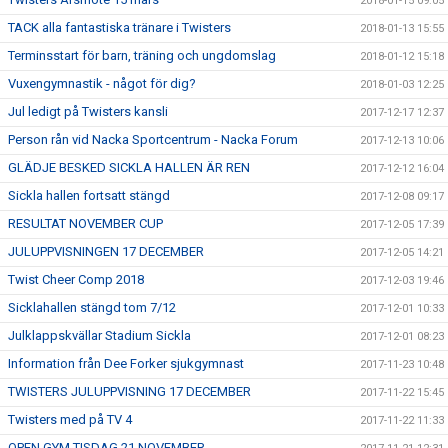
2018-01-15 09:05
TACK alla fantastiska tränare i Twisters
2018-01-13 15:55
Terminsstart för barn, träning och ungdomslag
2018-01-12 15:18
Vuxengymnastik - något för dig?
2018-01-03 12:25
Jul ledigt på Twisters kansli
2017-12-17 12:37
Person rån vid Nacka Sportcentrum - Nacka Forum
2017-12-13 10:06
GLÄDJE BESKED SICKLA HALLEN ÄR REN
2017-12-12 16:04
Sickla hallen fortsatt stängd
2017-12-08 09:17
RESULTAT NOVEMBER CUP
2017-12-05 17:39
JULUPPVISNINGEN 17 DECEMBER
2017-12-05 14:21
Twist Cheer Comp 2018
2017-12-03 19:46
Sicklahallen stängd tom 7/12
2017-12-01 10:33
Julklappskvällar Stadium Sickla
2017-12-01 08:23
Information från Dee Forker sjukgymnast
2017-11-23 10:48
TWISTERS JULUPPVISNING 17 DECEMBER
2017-11-22 15:45
Twisters med på TV 4
2017-11-22 11:33
OPEN GYM TISDAG 21 NOVEMBER