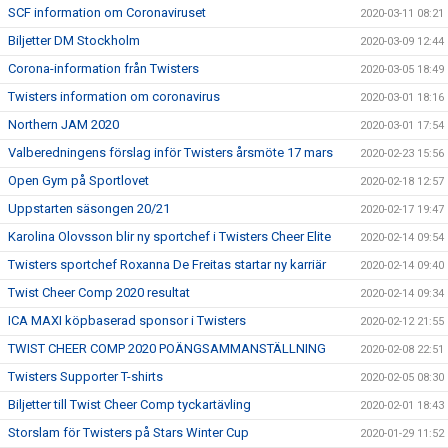
SCF information om Coronaviruset
2020-03-11 08:21
Biljetter DM Stockholm
2020-03-09 12:44
Corona-information från Twisters
2020-03-05 18:49
Twisters information om coronavirus
2020-03-01 18:16
Northern JAM 2020
2020-03-01 17:54
Valberedningens förslag inför Twisters årsmöte 17 mars
2020-02-23 15:56
Open Gym på Sportlovet
2020-02-18 12:57
Uppstarten säsongen 20/21
2020-02-17 19:47
Karolina Olovsson blir ny sportchef i Twisters Cheer Elite
2020-02-14 09:54
Twisters sportchef Roxanna De Freitas startar ny karriär
2020-02-14 09:40
Twist Cheer Comp 2020 resultat
2020-02-14 09:34
ICA MAXI köpbaserad sponsor i Twisters
2020-02-12 21:55
TWIST CHEER COMP 2020 POÄNGSAMMANSTÄLLNING
2020-02-08 22:51
Twisters Supporter T-shirts
2020-02-05 08:30
Biljetter till Twist Cheer Comp tyckartävling
2020-02-01 18:43
Storslam för Twisters på Stars Winter Cup
2020-01-29 11:52