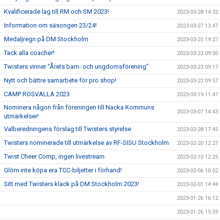
Kvalificerade lag till RM och SM 2023!
2023-03-28 14:32
Information om säsongen 23/24!
2023-03-27 13:47
Medaljregn på DM Stockholm
2023-03-25 19:27
Tack alla coacher!
2023-03-23 09:50
Twisters vinner ”Årets barn- och ungdomsförening”
2023-03-23 09:17
Nytt och bättre samarbete för pro shop!
2023-03-22 09:57
CAMP ROSVALLA 2023
2023-03-19 11:47
Nominera någon från föreningen till Nacka Kommuns
2023-03-07 14:43
utmärkelser!
Valberedningens förslag till Twisters styrelse
2023-02-28 17:45
Twisters nominerade till utmärkelse av RF-SISU Stockholm
2023-02-20 12:27
Twist Cheer Comp, ingen livestream
2023-02-10 12:25
Glöm inte köpa era TCC-biljetter i förhand!
2023-02-06 10:52
Sitt med Twisters klack på DM Stockholm 2023!
2023-02-01 14:44
2023-01-26 16:12
2023-01-26 15:59