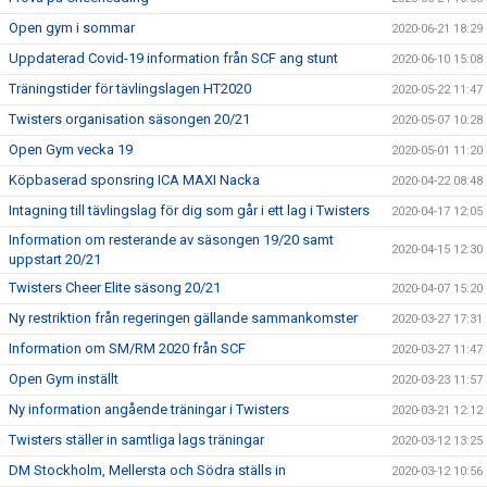
Open gym i sommar
2020-06-21 18:29
Uppdaterad Covid-19 information från SCF ang stunt
2020-06-10 15:08
Träningstider för tävlingslagen HT2020
2020-05-22 11:47
Twisters organisation säsongen 20/21
2020-05-07 10:28
Open Gym vecka 19
2020-05-01 11:20
Köpbaserad sponsring ICA MAXI Nacka
2020-04-22 08:48
Intagning till tävlingslag för dig som går i ett lag i Twisters
2020-04-17 12:05
Information om resterande av säsongen 19/20 samt
2020-04-15 12:30
uppstart 20/21
Twisters Cheer Elite säsong 20/21
2020-04-07 15:20
Ny restriktion från regeringen gällande sammankomster
2020-03-27 17:31
Information om SM/RM 2020 från SCF
2020-03-27 11:47
Open Gym inställt
2020-03-23 11:57
Ny information angående träningar i Twisters
2020-03-21 12:12
Twisters ställer in samtliga lags träningar
2020-03-12 13:25
DM Stockholm, Mellersta och Södra ställs in
2020-03-12 10:56