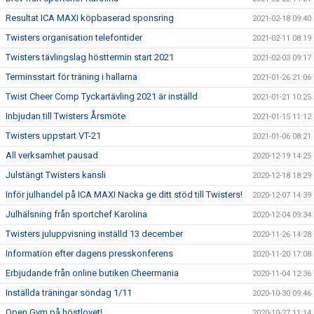
Resultat ICA MAXI köpbaserad sponsring
2021-02-18 09:40
Twisters organisation telefontider
2021-02-11 08:19
Twisters tävlingslag hösttermin start 2021
2021-02-03 09:17
Terminsstart för träning i hallarna
2021-01-26 21:06
Twist Cheer Comp Tyckartävling 2021 är inställd
2021-01-21 10:25
Inbjudan till Twisters Årsmöte
2021-01-15 11:12
Twisters uppstart VT-21
2021-01-06 08:21
All verksamhet pausad
2020-12-19 14:25
Julstängt Twisters kansli
2020-12-18 18:29
Inför julhandel på ICA MAXI Nacka ge ditt stöd till Twisters!
2020-12-07 14:39
Julhälsning från sportchef Karolina
2020-12-04 09:34
Twisters juluppvisning inställd 13 december
2020-11-26 14:28
Information efter dagens presskonferens
2020-11-20 17:08
Erbjudande från online butiken Cheermania
2020-11-04 12:36
Inställda träningar söndag 1/11
2020-10-30 09:46
Open Gym på höstlovet!
2020-10-27 11:14