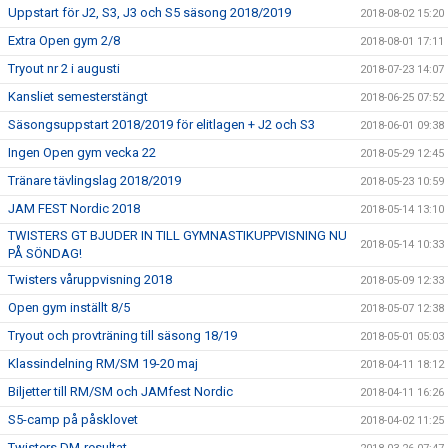
Uppstart för J2, S3, J3 och S5 säsong 2018/2019
2018-08-02 15:20
Extra Open gym 2/8
2018-08-01 17:11
Tryout nr 2 i augusti
2018-07-23 14:07
Kansliet semesterstängt
2018-06-25 07:52
Säsongsuppstart 2018/2019 för elitlagen + J2 och S3
2018-06-01 09:38
Ingen Open gym vecka 22
2018-05-29 12:45
Tränare tävlingslag 2018/2019
2018-05-23 10:59
JAM FEST Nordic 2018
2018-05-14 13:10
TWISTERS GT BJUDER IN TILL GYMNASTIKUPPVISNING NU
2018-05-14 10:33
PÅ SÖNDAG!
Twisters våruppvisning 2018
2018-05-09 12:33
Open gym inställt 8/5
2018-05-07 12:38
Tryout och provträning till säsong 18/19
2018-05-01 05:03
Klassindelning RM/SM 19-20 maj
2018-04-11 18:12
Biljetter till RM/SM och JAMfest Nordic
2018-04-11 16:26
S5-camp på påsklovet
2018-04-02 11:25
Twisters DM-resultat