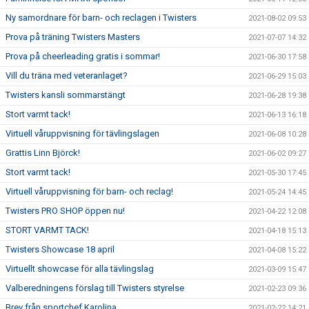
Ny samordnare för barn- och reclagen i Twisters
2021-08-02 09:53
Prova på träning Twisters Masters
2021-07-07 14:32
Prova på cheerleading gratis i sommar!
2021-06-30 17:58
Vill du träna med veteranlaget?
2021-06-29 15:03
Twisters kansli sommarstängt
2021-06-28 19:38
Stort varmt tack!
2021-06-13 16:18
Virtuell våruppvisning för tävlingslagen
2021-06-08 10:28
Grattis Linn Björck!
2021-06-02 09:27
Stort varmt tack!
2021-05-30 17:45
Virtuell våruppvisning för barn- och reclag!
2021-05-24 14:45
Twisters PRO SHOP öppen nu!
2021-04-22 12:08
STORT VARMT TACK!
2021-04-18 15:13
Twisters Showcase 18 april
2021-04-08 15:22
Virtuellt showcase för alla tävlingslag
2021-03-09 15:47
Valberedningens förslag till Twisters styrelse
2021-02-23 09:36
Brev från sportchef Karolina
2021-02-22 14:21