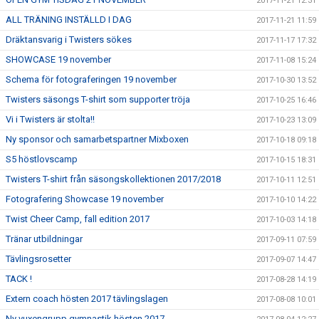
2017-11-21 12:31
ALL TRÄNING INSTÄLLD I DAG
2017-11-21 11:59
Dräktansvarig i Twisters sökes
2017-11-17 17:32
SHOWCASE 19 november
2017-11-08 15:24
Schema för fotograferingen 19 november
2017-10-30 13:52
Twisters säsongs T-shirt som supporter tröja
2017-10-25 16:46
Vi i Twisters är stolta!!
2017-10-23 13:09
Ny sponsor och samarbetspartner Mixboxen
2017-10-18 09:18
S5 höstlovscamp
2017-10-15 18:31
Twisters T-shirt från säsongskollektionen 2017/2018
2017-10-11 12:51
Fotografering Showcase 19 november
2017-10-10 14:22
Twist Cheer Camp, fall edition 2017
2017-10-03 14:18
Tränar utbildningar
2017-09-11 07:59
Tävlingsrosetter
2017-09-07 14:47
TACK !
2017-08-28 14:19
Extern coach hösten 2017 tävlingslagen
2017-08-08 10:01
Ny vuxengrupp gymnastik hösten 2017