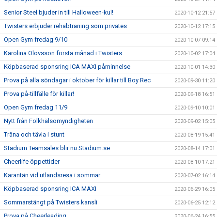
Senior Steel bjuder in till Halloween-kul!
2020-10-12 21:57
Twisters erbjuder rehabträning som privates
2020-10-12 17:15
Open Gym fredag 9/10
2020-10-07 09:14
Karolina Olovsson första månad i Twisters
2020-10-02 17:04
Köpbaserad sponsring ICA MAXI påminnelse
2020-10-01 14:30
Prova på alla söndagar i oktober för killar till Boy Rec
2020-09-30 11:20
Prova på-tillfälle för killar!
2020-09-18 16:51
Open Gym fredag 11/9
2020-09-10 10:01
Nytt från Folkhälsomyndigheten
2020-09-02 15:05
Träna och tävla i stunt
2020-08-19 15:41
Stadium Teamsales blir nu Stadium.se
2020-08-14 17:01
Cheerlife öppettider
2020-08-10 17:21
Karantän vid utlandsresa i sommar
2020-07-02 16:14
Köpbaserad sponsring ICA MAXI
2020-06-29 16:05
Sommarstängt på Twisters kansli
2020-06-25 12:12
Prova på Cheerleading
2020-06-24 16:55