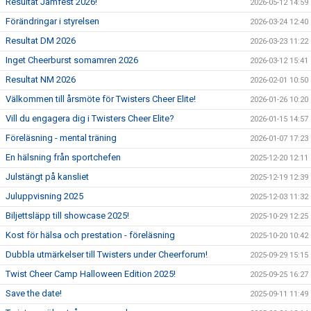
Resultat Jamfest 2026!
2026-05-12 14:59
Förändringar i styrelsen
2026-03-24 12:40
Resultat DM 2026
2026-03-23 11:22
Inget Cheerburst somamren 2026
2026-03-12 15:41
Resultat NM 2026
2026-02-01 10:50
Välkommen till årsmöte för Twisters Cheer Elite!
2026-01-26 10:20
Vill du engagera dig i Twisters Cheer Elite?
2026-01-15 14:57
Föreläsning - mental träning
2026-01-07 17:23
En hälsning från sportchefen
2025-12-20 12:11
Julstängt på kansliet
2025-12-19 12:39
Juluppvisning 2025
2025-12-03 11:32
Biljettsläpp till showcase 2025!
2025-10-29 12:25
Kost för hälsa och prestation - föreläsning
2025-10-20 10:42
Dubbla utmärkelser till Twisters under Cheerforum!
2025-09-29 15:15
Twist Cheer Camp Halloween Edition 2025!
2025-09-25 16:27
Save the date!
2025-09-11 11:49