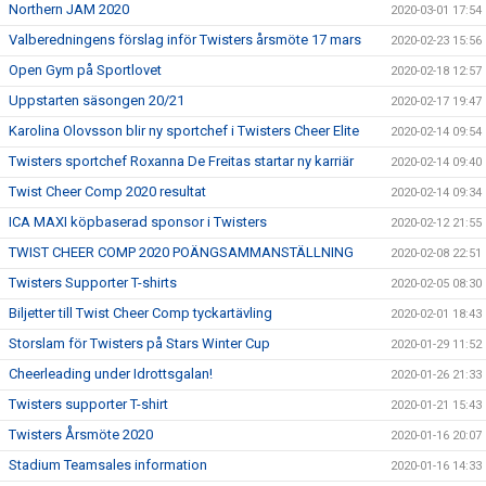
Northern JAM 2020
2020-03-01 17:54
Valberedningens förslag inför Twisters årsmöte 17 mars
2020-02-23 15:56
Open Gym på Sportlovet
2020-02-18 12:57
Uppstarten säsongen 20/21
2020-02-17 19:47
Karolina Olovsson blir ny sportchef i Twisters Cheer Elite
2020-02-14 09:54
Twisters sportchef Roxanna De Freitas startar ny karriär
2020-02-14 09:40
Twist Cheer Comp 2020 resultat
2020-02-14 09:34
ICA MAXI köpbaserad sponsor i Twisters
2020-02-12 21:55
TWIST CHEER COMP 2020 POÄNGSAMMANSTÄLLNING
2020-02-08 22:51
Twisters Supporter T-shirts
2020-02-05 08:30
Biljetter till Twist Cheer Comp tyckartävling
2020-02-01 18:43
Storslam för Twisters på Stars Winter Cup
2020-01-29 11:52
Cheerleading under Idrottsgalan!
2020-01-26 21:33
Twisters supporter T-shirt
2020-01-21 15:43
Twisters Årsmöte 2020
2020-01-16 20:07
Stadium Teamsales information
2020-01-16 14:33