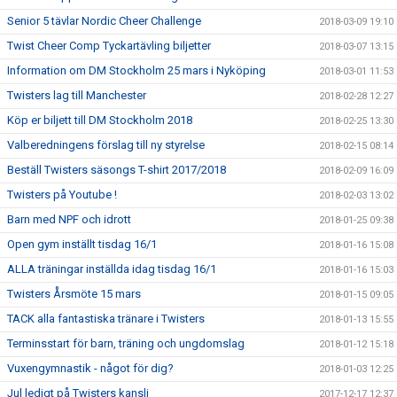
Senior 5 tävlar Nordic Cheer Challenge
2018-03-09 19:10
Twist Cheer Comp Tyckartävling biljetter
2018-03-07 13:15
Information om DM Stockholm 25 mars i Nyköping
2018-03-01 11:53
Twisters lag till Manchester
2018-02-28 12:27
Köp er biljett till DM Stockholm 2018
2018-02-25 13:30
Valberedningens förslag till ny styrelse
2018-02-15 08:14
Beställ Twisters säsongs T-shirt 2017/2018
2018-02-09 16:09
Twisters på Youtube !
2018-02-03 13:02
Barn med NPF och idrott
2018-01-25 09:38
Open gym inställt tisdag 16/1
2018-01-16 15:08
ALLA träningar inställda idag tisdag 16/1
2018-01-16 15:03
Twisters Årsmöte 15 mars
2018-01-15 09:05
TACK alla fantastiska tränare i Twisters
2018-01-13 15:55
Terminsstart för barn, träning och ungdomslag
2018-01-12 15:18
Vuxengymnastik - något för dig?
2018-01-03 12:25
Jul ledigt på Twisters kansli
2017-12-17 12:37