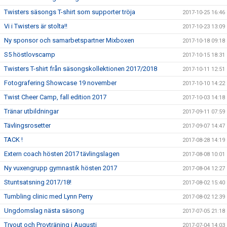
Twisters säsongs T-shirt som supporter tröja
2017-10-25 16:46
Vi i Twisters är stolta!!
2017-10-23 13:09
Ny sponsor och samarbetspartner Mixboxen
2017-10-18 09:18
S5 höstlovscamp
2017-10-15 18:31
Twisters T-shirt från säsongskollektionen 2017/2018
2017-10-11 12:51
Fotografering Showcase 19 november
2017-10-10 14:22
Twist Cheer Camp, fall edition 2017
2017-10-03 14:18
Tränar utbildningar
2017-09-11 07:59
Tävlingsrosetter
2017-09-07 14:47
TACK !
2017-08-28 14:19
Extern coach hösten 2017 tävlingslagen
2017-08-08 10:01
Ny vuxengrupp gymnastik hösten 2017
2017-08-04 12:27
Stuntsatsning 2017/18!
2017-08-02 15:40
Tumbling clinic med Lynn Perry
2017-08-02 12:39
Ungdomslag nästa säsong
2017-07-05 21:18
Tryout och Provträning i Augusti
2017-07-04 14:03