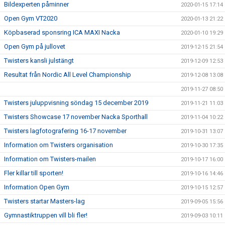
Bildexperten påminner
2020-01-15 17:14
Open Gym VT2020
2020-01-13 21:22
Köpbaserad sponsring ICA MAXI Nacka
2020-01-10 19:29
Open Gym på jullovet
2019-12-15 21:54
Twisters kansli julstängt
2019-12-09 12:53
Resultat från Nordic All Level Championship
2019-12-08 13:08
2019-11-27 08:50
Twisters juluppvisning söndag 15 december 2019
2019-11-21 11:03
Twisters Showcase 17 november Nacka Sporthall
2019-11-04 10:22
Twisters lagfotografering 16-17 november
2019-10-31 13:07
Information om Twisters organisation
2019-10-30 17:35
Information om Twisters-mailen
2019-10-17 16:00
Fler killar till sporten!
2019-10-16 14:46
Information Open Gym
2019-10-15 12:57
Twisters startar Masters-lag
2019-09-05 15:56
Gymnastiktruppen vill bli fler!
2019-09-03 10:11