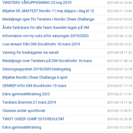
TWISTERS VÅRUPPVISNING 25 maj 2019
2019-04-16 16:46
Biljetter till JAM FEST Nordic 11 maj släpps i dag kl.12
2019-04-11 10:44
Medaljregn igen för Twisters i Nordic Cheer Challenge
2019-04-07 09:59
Årets fanbärare för alla Team Sweden lagen på VM
2019-04-05 15:13
Information om try outs inför säsongen 2019/2020
2019-03-28 12:26
Live stream från DM Stockholm 16 mars 2019
2019-03-20 12:51
Varning för bedrägerier via swish
2019-03-18 11:32
Medaljregn över Twisters på DM Stockholm 16 mars
2019-03-17 08:14
Säsongsuppstart 2019/2020 tävlingslag
2019-03-07 16:18
Biljetter Nordic Cheer Challenge 6 april
2019-03-04 19:02
GENREP inför DM Stockholm 13 mars
2019-03-01 17:19
Extra gymnastikträning 26/2
2019-02-21 11:41
Twisters årsmöte 21 mars 2019
2019-02-19 11:36
Classes under sportlovet
2019-02-19 00:51
TWIST CHEER COMP 2019 RESULTAT
2019-02-16 23:26
Extra gymnastikträning
2019-02-13 13:40