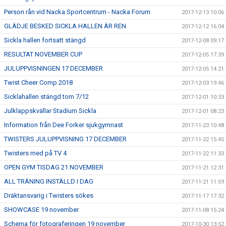
Person rån vid Nacka Sportcentrum - Nacka Forum
2017-12-13 10:06
GLÄDJE BESKED SICKLA HALLEN ÄR REN
2017-12-12 16:04
Sickla hallen fortsatt stängd
2017-12-08 09:17
RESULTAT NOVEMBER CUP
2017-12-05 17:39
JULUPPVISNINGEN 17 DECEMBER
2017-12-05 14:21
Twist Cheer Comp 2018
2017-12-03 19:46
Sicklahallen stängd tom 7/12
2017-12-01 10:33
Julklappskvällar Stadium Sickla
2017-12-01 08:23
Information från Dee Forker sjukgymnast
2017-11-23 10:48
TWISTERS JULUPPVISNING 17 DECEMBER
2017-11-22 15:45
Twisters med på TV 4
2017-11-22 11:33
OPEN GYM TISDAG 21 NOVEMBER
2017-11-21 12:31
ALL TRÄNING INSTÄLLD I DAG
2017-11-21 11:59
Dräktansvarig i Twisters sökes
2017-11-17 17:32
SHOWCASE 19 november
2017-11-08 15:24
Schema för fotograferingen 19 november
2017-10-30 13:52