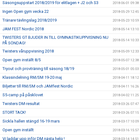
Säsongsuppstart 2018/2019 för elitlagen + J2 och S3
2018-06-01 09:38
Ingen Open gym vecka 22
2018-05-29 12:45
Tränare tävlingslag 2018/2019
2018-05-23 10:59
JAM FEST Nordic 2018
2018-05-14 13:10
TWISTERS GT BJUDER IN TILL GYMNASTIKUPPVISNING NU
2018-05-14 10:33
PÅ SÖNDAG!
Twisters våruppvisning 2018
2018-05-09 12:33
Open gym inställt 8/5
2018-05-07 12:38
Tryout och provträning till säsong 18/19
2018-05-01 05:03
Klassindelning RM/SM 19-20 maj
2018-04-11 18:12
Biljetter till RM/SM och JAMfest Nordic
2018-04-11 16:26
S5-camp på påsklovet
2018-04-02 11:25
Twisters DM-resultat
2018-03-26 07:47
STORT TACK!
2018-03-26 07:15
Sickla hallen stängd 16-19 mars
2018-03-17 10:09
Open gym inställt
2018-03-16 15:57
Vi laddar upp inför DM nästa helg !
2018-03-14 14:51