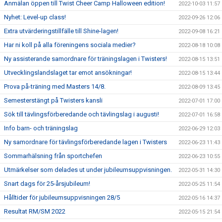
Anmälan öppen till Twist Cheer Camp Halloween edition!
2022-10-03 11:57
Nyhet: Level-up class!
2022-09-26 12:06
Extra utvärderingstillfälle till Shine-lagen!
2022-09-08 16:21
Har ni koll på alla föreningens sociala medier?
2022-08-18 10:08
Ny assisterande samordnare för träningslagen i Twisters!
2022-08-15 13:51
Utvecklingslandslaget tar emot ansökningar!
2022-08-15 13:44
Prova på-träning med Masters 14/8.
2022-08-09 13:45
Semesterstängt på Twisters kansli
2022-07-01 17:00
Sök till tävlingsförberedande och tävlingslag i augusti!
2022-07-01 16:58
Info barn- och träningslag
2022-06-29 12:03
Ny samordnare för tävlingsförberedande lagen i Twisters
2022-06-23 11:43
Sommarhälsning från sportchefen
2022-06-23 10:55
Utmärkelser som delades ut under jubileumsuppvisningen.
2022-05-31 14:30
Snart dags för 25-årsjubileum!
2022-05-25 11:54
Hålltider för jubileumsuppvisningen 28/5
2022-05-16 14:37
Resultat RM/SM 2022
2022-05-15 21:54