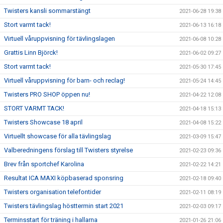
Twisters kansli sommarstängt
2021-06-28 19:38
Stort varmt tack!
2021-06-13 16:18
Virtuell våruppvisning för tävlingslagen
2021-06-08 10:28
Grattis Linn Björck!
2021-06-02 09:27
Stort varmt tack!
2021-05-30 17:45
Virtuell våruppvisning för barn- och reclag!
2021-05-24 14:45
Twisters PRO SHOP öppen nu!
2021-04-22 12:08
STORT VARMT TACK!
2021-04-18 15:13
Twisters Showcase 18 april
2021-04-08 15:22
Virtuellt showcase för alla tävlingslag
2021-03-09 15:47
Valberedningens förslag till Twisters styrelse
2021-02-23 09:36
Brev från sportchef Karolina
2021-02-22 14:21
Resultat ICA MAXI köpbaserad sponsring
2021-02-18 09:40
Twisters organisation telefontider
2021-02-11 08:19
Twisters tävlingslag hösttermin start 2021
2021-02-03 09:17
Terminsstart för träning i hallarna
2021-01-26 21:06