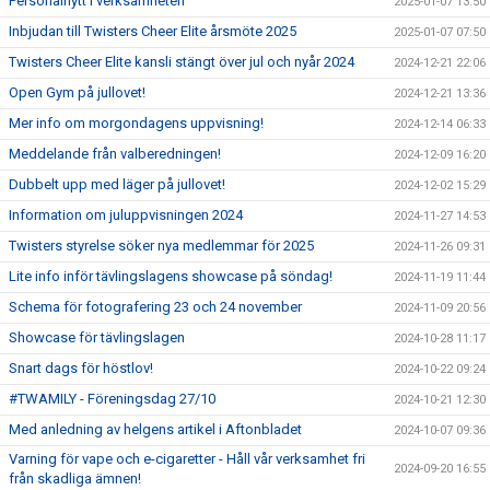
Personalnytt i verksamheten
2025-01-07 13:50
Inbjudan till Twisters Cheer Elite årsmöte 2025
2025-01-07 07:50
Twisters Cheer Elite kansli stängt över jul och nyår 2024
2024-12-21 22:06
Open Gym på jullovet!
2024-12-21 13:36
Mer info om morgondagens uppvisning!
2024-12-14 06:33
Meddelande från valberedningen!
2024-12-09 16:20
Dubbelt upp med läger på jullovet!
2024-12-02 15:29
Information om juluppvisningen 2024
2024-11-27 14:53
Twisters styrelse söker nya medlemmar för 2025
2024-11-26 09:31
Lite info inför tävlingslagens showcase på söndag!
2024-11-19 11:44
Schema för fotografering 23 och 24 november
2024-11-09 20:56
Showcase för tävlingslagen
2024-10-28 11:17
Snart dags för höstlov!
2024-10-22 09:24
#TWAMILY - Föreningsdag 27/10
2024-10-21 12:30
Med anledning av helgens artikel i Aftonbladet
2024-10-07 09:36
Varning för vape och e-cigaretter - Håll vår verksamhet fri
2024-09-20 16:55
från skadliga ämnen!