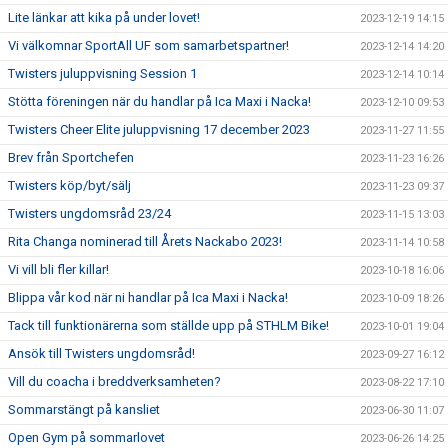
Lite länkar att kika på under lovet!
2023-12-19 14:15
Vi välkomnar SportAll UF som samarbetspartner!
2023-12-14 14:20
Twisters juluppvisning Session 1
2023-12-14 10:14
Stötta föreningen när du handlar på Ica Maxi i Nacka!
2023-12-10 09:53
Twisters Cheer Elite juluppvisning 17 december 2023
2023-11-27 11:55
Brev från Sportchefen
2023-11-23 16:26
Twisters köp/byt/sälj
2023-11-23 09:37
Twisters ungdomsråd 23/24
2023-11-15 13:03
Rita Changa nominerad till Årets Nackabo 2023!
2023-11-14 10:58
Vi vill bli fler killar!
2023-10-18 16:06
Blippa vår kod när ni handlar på Ica Maxi i Nacka!
2023-10-09 18:26
Tack till funktionärerna som ställde upp på STHLM Bike!
2023-10-01 19:04
Ansök till Twisters ungdomsråd!
2023-09-27 16:12
Vill du coacha i breddverksamheten?
2023-08-22 17:10
Sommarstängt på kansliet
2023-06-30 11:07
Open Gym på sommarlovet
2023-06-26 14:25