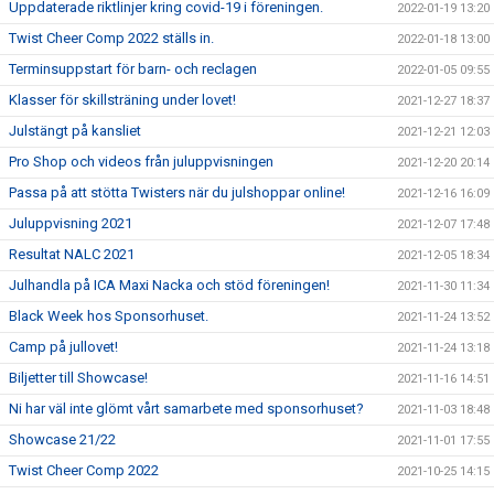
Uppdaterade riktlinjer kring covid-19 i föreningen.
2022-01-19 13:20
Twist Cheer Comp 2022 ställs in.
2022-01-18 13:00
Terminsuppstart för barn- och reclagen
2022-01-05 09:55
Klasser för skillsträning under lovet!
2021-12-27 18:37
Julstängt på kansliet
2021-12-21 12:03
Pro Shop och videos från juluppvisningen
2021-12-20 20:14
Passa på att stötta Twisters när du julshoppar online!
2021-12-16 16:09
Juluppvisning 2021
2021-12-07 17:48
Resultat NALC 2021
2021-12-05 18:34
Julhandla på ICA Maxi Nacka och stöd föreningen!
2021-11-30 11:34
Black Week hos Sponsorhuset.
2021-11-24 13:52
Camp på jullovet!
2021-11-24 13:18
Biljetter till Showcase!
2021-11-16 14:51
Ni har väl inte glömt vårt samarbete med sponsorhuset?
2021-11-03 18:48
Showcase 21/22
2021-11-01 17:55
Twist Cheer Comp 2022
2021-10-25 14:15