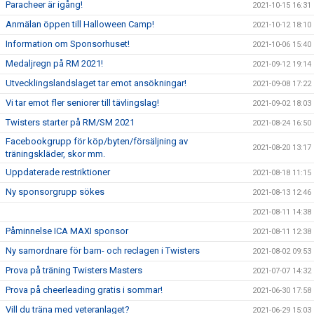
Paracheer är igång!
2021-10-15 16:31
Anmälan öppen till Halloween Camp!
2021-10-12 18:10
Information om Sponsorhuset!
2021-10-06 15:40
Medaljregn på RM 2021!
2021-09-12 19:14
Utvecklingslandslaget tar emot ansökningar!
2021-09-08 17:22
Vi tar emot fler seniorer till tävlingslag!
2021-09-02 18:03
Twisters starter på RM/SM 2021
2021-08-24 16:50
Facebookgrupp för köp/byten/försäljning av
2021-08-20 13:17
träningskläder, skor mm.
Uppdaterade restriktioner
2021-08-18 11:15
Ny sponsorgrupp sökes
2021-08-13 12:46
2021-08-11 14:38
Påminnelse ICA MAXI sponsor
2021-08-11 12:38
Ny samordnare för barn- och reclagen i Twisters
2021-08-02 09:53
Prova på träning Twisters Masters
2021-07-07 14:32
Prova på cheerleading gratis i sommar!
2021-06-30 17:58
Vill du träna med veteranlaget?
2021-06-29 15:03