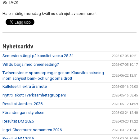
96 TACK
EXTRATRÄNING
Ha en härlig morsdag kväll nu och njut av sommaren!
KLÄDER & MERCH
TWIST CHEER COMP
Nyhetsarkiv
Semesterstängt på kansliet vecka 28-31
2026-07-05 10:21
Vill du börja med cheerleading?
2026-07-05 10:17
Twisers vinner sponsorpengar genom Klaraviks satsning
2026-06-22 12:51
inom schysst barn- och ungdomsidrott
Kallelse till extra årsmöte
2026-05-16 09:03
Nytt tillskott i verksamhetsgruppen!
2026-05-16 08:45
Resultat Jamfest 2026!
2026-05-12 14:59
Förändringar i styrelsen
2026-03-24 12:40
Resultat DM 2026
2026-03-23 11:22
Inget Cheerburst somamren 2026
2026-03-12 15:41
Resultat NM 2026
2026-02-01 10:50