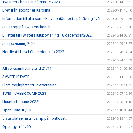
Twisters Cheer Elite årsmöte 2023
2023-01-14 10:31
Brev från sportchef Karolina
2023-01-11 10:10
Information till alla som ska volontärarbeta på tävling i vår.
2023-01-09 12:26
Julstängt på Twisters kansli
2022-12-21 18:30
Biljetter till Twisters juluppvisning 18 december 2022
2022-12-14 08:51
Juluppvisning 2022
2022-11-29 13:27
Nordic All Level Championship 2022
2022-11-28 14:54
2022-11-24 16:09
All verksamhet inställd 21/11
2022-11-21 09:50
SAVE THE DATE
2022-11-14 15:16
Flera möjligheter till extraträning!
2022-11-03 14:35
TWIST CHEER COMP 2023
2022-10-27 12:59
Haunted House 2022!
2022-10-25 11:46
Open Gym 18/10
2022-10-18 09:44
Sista platserna till camp på höstlovet!
2022-10-13 14:07
Open gym 11/10
2022-10-11 12:07