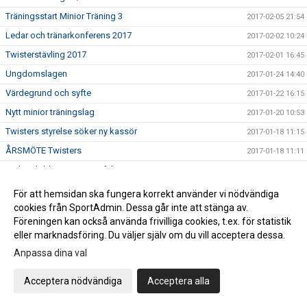
Träningsstart Minior Träning 3
2017-02-05 21:54
Ledar och tränarkonferens 2017
2017-02-02 10:24
Twisterstävling 2017
2017-02-01 16:45
Ungdomslagen
2017-01-24 14:40
Värdegrund och syfte
2017-01-22 16:15
Nytt minior träningslag
2017-01-20 10:53
Twisters styrelse söker ny kassör
2017-01-18 11:15
ÅRSMÖTE Twisters
2017-01-18 11:11
Ledarutbildning SISU 11 februari
2017-01-12 07:58
Träna med landslaget - nu på fredag!
2017-01-05 13:36
För att hemsidan ska fungera korrekt använder vi nödvändiga
cookies från SportAdmin. Dessa går inte att stänga av.
Twisters Kalender 2017
2016-12-14 17:23
Föreningen kan också använda frivilliga cookies, t.ex. för statistik
PROVA PÅ .....
2016-12-13 08:59
eller marknadsföring. Du väljer själv om du vill acceptera dessa.
Tack SISU!
2016-12-08 15:40
Anpassa dina val
Hjälpledarutbildning
2016-12-08 14:37
Acceptera nödvändiga
Acceptera alla
SAVE THE DATES !
2016-12-08 11:48
JULUPPVISNINGEN 17 dec
2016-12-06 11:41