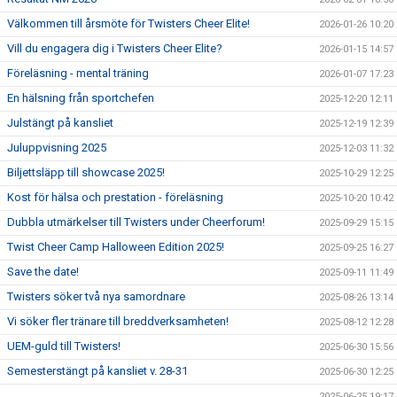
Välkommen till årsmöte för Twisters Cheer Elite!
2026-01-26 10:20
Vill du engagera dig i Twisters Cheer Elite?
2026-01-15 14:57
Föreläsning - mental träning
2026-01-07 17:23
En hälsning från sportchefen
2025-12-20 12:11
Julstängt på kansliet
2025-12-19 12:39
Juluppvisning 2025
2025-12-03 11:32
Biljettsläpp till showcase 2025!
2025-10-29 12:25
Kost för hälsa och prestation - föreläsning
2025-10-20 10:42
Dubbla utmärkelser till Twisters under Cheerforum!
2025-09-29 15:15
Twist Cheer Camp Halloween Edition 2025!
2025-09-25 16:27
Save the date!
2025-09-11 11:49
Twisters söker två nya samordnare
2025-08-26 13:14
Vi söker fler tränare till breddverksamheten!
2025-08-12 12:28
UEM-guld till Twisters!
2025-06-30 15:56
Semesterstängt på kansliet v. 28-31
2025-06-30 12:25
2025-06-25 19:17