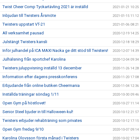
Twist Cheer Comp Tyckartävling 2021 är inställd
2021-01-21 10:25
Inbjudan till Twisters Årsmöte
2021-01-15 11:12
Twisters uppstart VT-21
2021-01-06 08:21
All verksamhet pausad
2020-12-19 14:25
Julstängt Twisters kansli
2020-12-18 18:29
Inför julhandel på ICA MAXI Nacka ge ditt stöd till Twisters!
2020-12-07 14:39
Julhälsning från sportchef Karolina
2020-12-04 09:34
Twisters juluppvisning inställd 13 december
2020-11-26 14:28
Information efter dagens presskonferens
2020-11-20 17:08
Erbjudande från online butiken Cheermania
2020-11-04 12:36
Inställda träningar söndag 1/11
2020-10-30 09:46
Open Gym på höstlovet!
2020-10-27 11:14
Senior Steel bjuder in till Halloween-kul!
2020-10-12 21:57
Twisters erbjuder rehabträning som privates
2020-10-12 17:15
Open Gym fredag 9/10
2020-10-07 09:14
Karolina Olovsson första månad i Twisters
2020-10-02 17:04