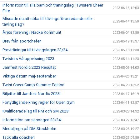
Information till alla barn och träningslag i Twisters Cheer
2023-06-15 12:03
Elite
Missade du att söka till tävlingsförberedande eller
2023-06-14 13:50
tävlingslag?
Årets förening i Nacka Kommun!
2023-06-04 13:50
Brev från sportchefen
2023-05-19 15:37
Provträningar till tävlingslagen 23/24
2023-05-18 11:30
Twisters Våruppvisning 2023
2023-05-14 11:23
Jamfest Nordic 2023 Resultat
2023-05-09 14:03
Viktiga datum maj-september
2023-04-26 13:21
Twist Cheer Camp Summer Edition
2023-04-20 13:52
Biljetter till Jamfest Nordic 2023!
2023-04-17 16:19
Förtydligande kring regler för Open Gym
2023-04-11 12:57
Kvalificerade lag till RM och SM 2023!
2023-03-28 14:32
Information om säsongen 23/24!
2023-03-27 13:47
Medaljregn på DM Stockholm
2023-03-25 19:27
Tack alla coacher!
2023-03-23 09:50