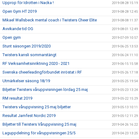
Upprop för Idrotten i Nacka !
2019-08-28 15:19
Open Gym HT 2019
2019-08-28 12:45
Mikael Wallsbeck mental coach i Twisters Cheer Elite
2019-08-08 11:37
Avvikande tid OG
2019-08-01 12:49
Open gym
2019-07-09 10:57
Stunt säsongen 2019/2020
2019-06-25 13:53
Twisters kansli sommarstängt
2019-06-24 11:10
RF Verksamhetsinriktning 2020 - 2021
2019-06-15 15:58
Svenska cheerleadingförbundet inröstat i RF
2019-05-26 17:18
Utmärkelser säsong 18/19
2019-05-25 19:54
Biljetter Twisters våruppvisningen lördag 25 maj
2019-05-23 13:24
RM resultat 2019
2019-05-22 15:29
Twisters våruppvisning 25 maj biljetter
2019-05-13 10:11
Resultat Jamfest Nordic 2019
2019-05-12 11:29
Biljetter till Twisters Våruppvisning 25 maj
2019-04-26 16:22
Laguppdelning för våruppvisningen 25/5
2019-04-23 13:25