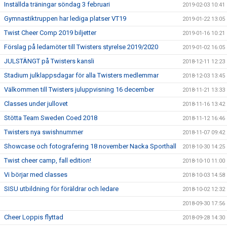
Inställda träningar söndag 3 februari
2019-02-03 10:41
Gymnastiktruppen har lediga platser VT19
2019-01-22 13:05
Twist Cheer Comp 2019 biljetter
2019-01-16 10:21
Förslag på ledamöter till Twisters styrelse 2019/2020
2019-01-02 16:05
JULSTÄNGT på Twisters kansli
2018-12-11 12:23
Stadium julklappsdagar för alla Twisters medlemmar
2018-12-03 13:45
Välkommen till Twisters juluppvisning 16 december
2018-11-21 13:33
Classes under jullovet
2018-11-16 13:42
Stötta Team Sweden Coed 2018
2018-11-12 16:46
Twisters nya swishnummer
2018-11-07 09:42
Showcase och fotografering 18 november Nacka Sporthall
2018-10-30 14:25
Twist cheer camp, fall edition!
2018-10-10 11:00
Vi börjar med classes
2018-10-03 14:58
SISU utbildning för föräldrar och ledare
2018-10-02 12:32
2018-09-30 17:56
Cheer Loppis flyttad
2018-09-28 14:30