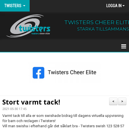
TWISTERS
LOGGA IN
TWISTERS CHEER ELIT
STARKA TILLSAMMANS
HEM
NYHETER
OM TWISTERS
BÖRJA HOS OSS
Stort varmt tack!
<
>
KALENDER
2021-05-30 17:45
Varmt tack till alla er som swishade bidrag till dagens virtuella uppvisning
för barn och reclagen i Twisters!
KONTAKT
Vill man swisha i efterhand går det såklart bra - Twisters swish 123 528 57