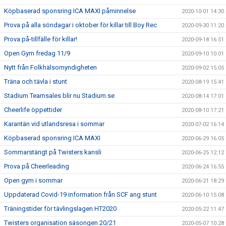
Köpbaserad sponsring ICA MAXI påminnelse
2020-10-01 14:30
Prova på alla söndagar i oktober för killar till Boy Rec
2020-09-30 11:20
Prova på-tillfälle för killar!
2020-09-18 16:51
Open Gym fredag 11/9
2020-09-10 10:01
Nytt från Folkhälsomyndigheten
2020-09-02 15:05
Träna och tävla i stunt
2020-08-19 15:41
Stadium Teamsales blir nu Stadium.se
2020-08-14 17:01
Cheerlife öppettider
2020-08-10 17:21
Karantän vid utlandsresa i sommar
2020-07-02 16:14
Köpbaserad sponsring ICA MAXI
2020-06-29 16:05
Sommarstängt på Twisters kansli
2020-06-25 12:12
Prova på Cheerleading
2020-06-24 16:55
Open gym i sommar
2020-06-21 18:29
Uppdaterad Covid-19 information från SCF ang stunt
2020-06-10 15:08
Träningstider för tävlingslagen HT2020
2020-05-22 11:47
Twisters organisation säsongen 20/21
2020-05-07 10:28