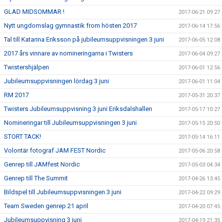
GLAD MIDSOMMAR !
2017-06-21 09:27
Nytt ungdomslag gymnastik from hösten 2017
2017-06-14 17:56
Tal till Katarina Eriksson på jubileumsuppvisningen 3 juni
2017-06-05 12:08
2017 års vinnare av nomineringarna i Twisters
2017-06-04 09:27
Twistershjälpen
2017-06-01 12:56
Jubileumsuppvisningen lördag 3 juni
2017-06-01 11:04
RM 2017
2017-05-31 20:37
Twisters Jubileumsuppvisning 3 juni Eriksdalshallen
2017-05-17 10:27
Nomineringar till Jubileumsuppvisningen 3 juni
2017-05-15 20:50
STORT TACK!
2017-05-14 16:11
Volontär fotograf JAM FEST Nordic
2017-05-06 20:58
Genrep till JAMfest Nordic
2017-05-03 04:34
Genrep till The Summit
2017-04-26 13:45
Bildspel till Jubileumsuppvisningen 3 juni
2017-04-22 09:29
Team Sweden genrep 21 april
2017-04-20 07:45
Jubileumsuppvisning 3 juni
2017-04-19 21:35