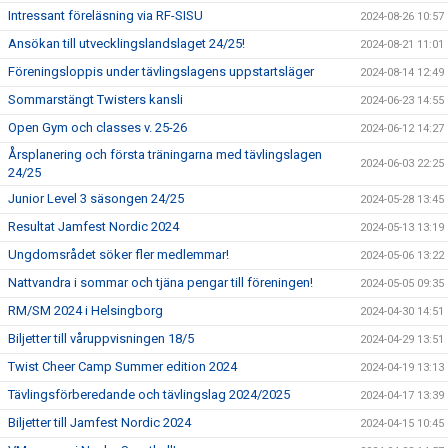
Intressant föreläsning via RF-SISU
2024-08-26 10:57
Ansökan till utvecklingslandslaget 24/25!
2024-08-21 11:01
Föreningsloppis under tävlingslagens uppstartsläger
2024-08-14 12:49
Sommarstängt Twisters kansli
2024-06-23 14:55
Open Gym och classes v. 25-26
2024-06-12 14:27
Årsplanering och första träningarna med tävlingslagen
2024-06-03 22:25
24/25
Junior Level 3 säsongen 24/25
2024-05-28 13:45
Resultat Jamfest Nordic 2024
2024-05-13 13:19
Ungdomsrådet söker fler medlemmar!
2024-05-06 13:22
Nattvandra i sommar och tjäna pengar till föreningen!
2024-05-05 09:35
RM/SM 2024 i Helsingborg
2024-04-30 14:51
Biljetter till våruppvisningen 18/5
2024-04-29 13:51
Twist Cheer Camp Summer edition 2024
2024-04-19 13:13
Tävlingsförberedande och tävlingslag 2024/2025
2024-04-17 13:39
Biljetter till Jamfest Nordic 2024
2024-04-15 10:45