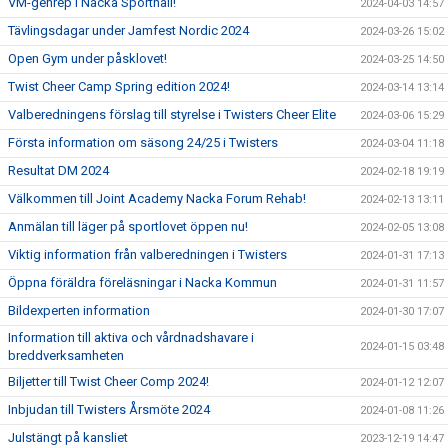
VM-genrep i Nacka Sporthall!
2024-04-03 14:57
Tävlingsdagar under Jamfest Nordic 2024
2024-03-26 15:02
Open Gym under påsklovet!
2024-03-25 14:50
Twist Cheer Camp Spring edition 2024!
2024-03-14 13:14
Valberedningens förslag till styrelse i Twisters Cheer Elite
2024-03-06 15:29
Första information om säsong 24/25 i Twisters
2024-03-04 11:18
Resultat DM 2024
2024-02-18 19:19
Välkommen till Joint Academy Nacka Forum Rehab!
2024-02-13 13:11
Anmälan till läger på sportlovet öppen nu!
2024-02-05 13:08
Viktig information från valberedningen i Twisters
2024-01-31 17:13
Öppna föräldra föreläsningar i Nacka Kommun
2024-01-31 11:57
Bildexperten information
2024-01-30 17:07
Information till aktiva och vårdnadshavare i
2024-01-15 03:48
breddverksamheten
Biljetter till Twist Cheer Comp 2024!
2024-01-12 12:07
Inbjudan till Twisters Årsmöte 2024
2024-01-08 11:26
Julstängt på kansliet
2023-12-19 14:47