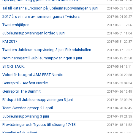
2017-06-14 17:56
Tal till Katarina Eriksson på jubileumsuppvisningen 3 juni
2017-06-05 12:08
2017 års vinnare av nomineringarna i Twisters
2017-06-04 09:27
Twistershjälpen
2017-06-01 12:56
Jubileumsuppvisningen lördag 3 juni
2017-06-01 11:04
RM 2017
2017-05-31 20:37
Twisters Jubileumsuppvisning 3 juni Eriksdalshallen
2017-05-17 10:27
Nomineringar till Jubileumsuppvisningen 3 juni
2017-05-15 20:50
STORT TACK!
2017-05-14 16:11
Volontär fotograf JAM FEST Nordic
2017-05-06 20:58
Genrep till JAMfest Nordic
2017-05-03 04:34
Genrep till The Summit
2017-04-26 13:45
Bildspel till Jubileumsuppvisningen 3 juni
2017-04-22 09:29
Team Sweden genrep 21 april
2017-04-20 07:45
Jubileumsuppvisning 3 juni
2017-04-19 21:35
Provträningar och Tryouts till säsong 17/18
2017-04-18 11:52
Kansliet påsk stängt