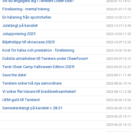
Vill du engagera dig i Twisters Cheer Elite?
2026-01-15 14:57
Föreläsning - mental träning
2026-01-07 17:23
En hälsning från sportchefen
2025-12-20 12:11
Julstängt på kansliet
2025-12-19 12:39
Juluppvisning 2025
2025-12-03 11:32
Biljettsläpp till showcase 2025!
2025-10-29 12:25
Kost för hälsa och prestation - föreläsning
2025-10-20 10:42
Dubbla utmärkelser till Twisters under Cheerforum!
2025-09-29 15:15
Twist Cheer Camp Halloween Edition 2025!
2025-09-25 16:27
Save the date!
2025-09-11 11:49
Twisters söker två nya samordnare
2025-08-26 13:14
Vi söker fler tränare till breddverksamheten!
2025-08-12 12:28
UEM-guld till Twisters!
2025-06-30 15:56
Semesterstängt på kansliet v. 28-31
2025-06-30 12:25
2025-06-25 19:17
2025-06-25 19:15