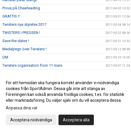
2017-04-10 13:31
Prova på Cheerleading
2017-04-03 10:52
GRATTIS !!
2017-03-31 12:06
Twisters nya styrelse 2017
2017-03-24 08:14
TWISTERS I PRESSEN !
2017-03-22 08:36
Save the dates !
2017-03-21 14:32
Medaljregn över Twisters !
2017-03-12 08:48
DM
2017-03-10 15:00
Twisters organisation from 11 mars
2017-03-07 11:24
Grattis Twisters Senior Lev 5
2017-03-06 07:42
Twisters Cheer Elite fyller 20 år !
2017-03-01 11:16
För att hemsidan ska fungera korrekt använder vi nödvändiga
cookies från SportAdmin. Dessa går inte att stänga av.
Uppstart för elitlagen hösten 2017
2017-02-25 11:21
Föreningen kan också använda frivilliga cookies, t.ex. för statistik
Supporter T-shirt till DM 11 mars
2017-02-21 08:04
eller marknadsföring. Du väljer själv om du vill acceptera dessa.
Genrep inför Northern JAM och DM
2017-02-20 13:53
Anpassa dina val
Twisterstävling 18/2
2017-02-17 14:50
Acceptera nödvändiga
Acceptera alla
Träningsstart Minior Träning 3
2017-02-05 21:54
Ledar och tränarkonferens 2017