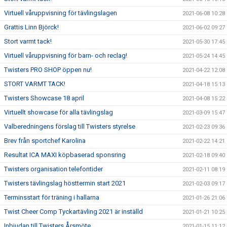
Virtuell våruppvisning för tävlingslagen
2021-06-08 10:28
Grattis Linn Björck!
2021-06-02 09:27
Stort varmt tack!
2021-05-30 17:45
Virtuell våruppvisning för barn- och reclag!
2021-05-24 14:45
Twisters PRO SHOP öppen nu!
2021-04-22 12:08
STORT VARMT TACK!
2021-04-18 15:13
Twisters Showcase 18 april
2021-04-08 15:22
Virtuellt showcase för alla tävlingslag
2021-03-09 15:47
Valberedningens förslag till Twisters styrelse
2021-02-23 09:36
Brev från sportchef Karolina
2021-02-22 14:21
Resultat ICA MAXI köpbaserad sponsring
2021-02-18 09:40
Twisters organisation telefontider
2021-02-11 08:19
Twisters tävlingslag hösttermin start 2021
2021-02-03 09:17
Terminsstart för träning i hallarna
2021-01-26 21:06
Twist Cheer Comp Tyckartävling 2021 är inställd
2021-01-21 10:25
Inbjudan till Twisters Årsmöte
2021-01-15 11:12