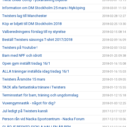
2018-03-07 13:15
Information om DM Stockholm 25 mars i Nyköping
2018-03-01 11:53
Twisters lag till Manchester
2018-02-28 12:27
Köp er biljett till DM Stockholm 2018
2018-02-25 13:30
Valberedningens förslag till ny styrelse
2018-02-15 08:14
Beställ Twisters säsongs T-shirt 2017/2018
2018-02-09 16:09
Twisters på Youtube !
2018-02-03 13:02
Barn med NPF och idrott
2018-01-25 09:38
Open gym inställt tisdag 16/1
2018-01-16 15:08
ALLA träningar inställda idag tisdag 16/1
2018-01-16 15:03
Twisters Årsmöte 15 mars
2018-01-15 09:05
TACK alla fantastiska tränare i Twisters
2018-01-13 15:55
Terminsstart för barn, träning och ungdomslag
2018-01-12 15:18
Vuxengymnastik - något för dig?
2018-01-03 12:25
Jul ledigt på Twisters kansli
2017-12-17 12:37
Person rån vid Nacka Sportcentrum - Nacka Forum
2017-12-13 10:06
GLÄDJE BESKED SICKLA HALLEN ÄR REN