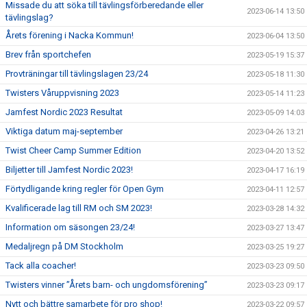
Missade du att söka till tävlingsförberedande eller
2023-06-14 13:50
tävlingslag?
Årets förening i Nacka Kommun!
2023-06-04 13:50
Brev från sportchefen
2023-05-19 15:37
Provträningar till tävlingslagen 23/24
2023-05-18 11:30
Twisters Våruppvisning 2023
2023-05-14 11:23
Jamfest Nordic 2023 Resultat
2023-05-09 14:03
Viktiga datum maj-september
2023-04-26 13:21
Twist Cheer Camp Summer Edition
2023-04-20 13:52
Biljetter till Jamfest Nordic 2023!
2023-04-17 16:19
Förtydligande kring regler för Open Gym
2023-04-11 12:57
Kvalificerade lag till RM och SM 2023!
2023-03-28 14:32
Information om säsongen 23/24!
2023-03-27 13:47
Medaljregn på DM Stockholm
2023-03-25 19:27
Tack alla coacher!
2023-03-23 09:50
Twisters vinner ”Årets barn- och ungdomsförening”
2023-03-23 09:17
Nytt och bättre samarbete för pro shop!
2023-03-22 09:57