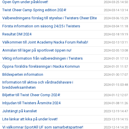
Open Gym under påsklovet!
2024-03-25 14:50
Twist Cheer Camp Spring edition 2024!
2024-03-14 13:14
Valberedningens förslag till styrelse i Twisters Cheer Elite
2024-03-06 15:29
Första information om säsong 24/25 i Twisters
2024-03-04 11:18
Resultat DM 2024
2024-02-18 19:19
Välkommen till Joint Academy Nacka Forum Rehab!
2024-02-13 13:11
Anmälan till läger på sportlovet öppen nu!
2024-02-05 13:08
Viktig information från valberedningen i Twisters
2024-01-31 17:13
Öppna föräldra föreläsningar i Nacka Kommun
2024-01-31 11:57
Bildexperten information
2024-01-30 17:07
Information till aktiva och vårdnadshavare i
2024-01-15 03:48
breddverksamheten
Biljetter till Twist Cheer Comp 2024!
2024-01-12 12:07
Inbjudan till Twisters Årsmöte 2024
2024-01-08 11:26
Julstängt på kansliet
2023-12-19 14:47
Lite länkar att kika på under lovet!
2023-12-19 14:15
Vi välkomnar SportAll UF som samarbetspartner!
2023-12-14 14:20