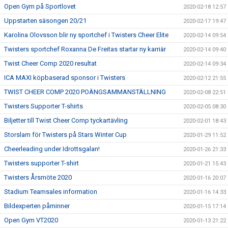
Open Gym på Sportlovet
2020-02-18 12:57
Uppstarten säsongen 20/21
2020-02-17 19:47
Karolina Olovsson blir ny sportchef i Twisters Cheer Elite
2020-02-14 09:54
Twisters sportchef Roxanna De Freitas startar ny karriär
2020-02-14 09:40
Twist Cheer Comp 2020 resultat
2020-02-14 09:34
ICA MAXI köpbaserad sponsor i Twisters
2020-02-12 21:55
TWIST CHEER COMP 2020 POÄNGSAMMANSTÄLLNING
2020-02-08 22:51
Twisters Supporter T-shirts
2020-02-05 08:30
Biljetter till Twist Cheer Comp tyckartävling
2020-02-01 18:43
Storslam för Twisters på Stars Winter Cup
2020-01-29 11:52
Cheerleading under Idrottsgalan!
2020-01-26 21:33
Twisters supporter T-shirt
2020-01-21 15:43
Twisters Årsmöte 2020
2020-01-16 20:07
Stadium Teamsales information
2020-01-16 14:33
Bildexperten påminner
2020-01-15 17:14
Open Gym VT2020
2020-01-13 21:22