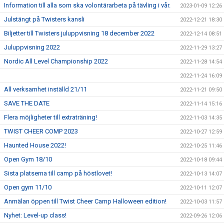
Information till alla som ska volontärarbeta på tävling i vår.
2023-01-09 12:26
Julstängt på Twisters kansli
2022-12-21 18:30
Biljetter till Twisters juluppvisning 18 december 2022
2022-12-14 08:51
Juluppvisning 2022
2022-11-29 13:27
Nordic All Level Championship 2022
2022-11-28 14:54
2022-11-24 16:09
All verksamhet inställd 21/11
2022-11-21 09:50
SAVE THE DATE
2022-11-14 15:16
Flera möjligheter till extraträning!
2022-11-03 14:35
TWIST CHEER COMP 2023
2022-10-27 12:59
Haunted House 2022!
2022-10-25 11:46
Open Gym 18/10
2022-10-18 09:44
Sista platserna till camp på höstlovet!
2022-10-13 14:07
Open gym 11/10
2022-10-11 12:07
Anmälan öppen till Twist Cheer Camp Halloween edition!
2022-10-03 11:57
Nyhet: Level-up class!
2022-09-26 12:06