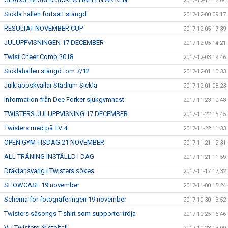
2017-12-12 16:04
Sickla hallen fortsatt stängd
2017-12-08 09:17
RESULTAT NOVEMBER CUP
2017-12-05 17:39
JULUPPVISNINGEN 17 DECEMBER
2017-12-05 14:21
Twist Cheer Comp 2018
2017-12-03 19:46
Sicklahallen stängd tom 7/12
2017-12-01 10:33
Julklappskvällar Stadium Sickla
2017-12-01 08:23
Information från Dee Forker sjukgymnast
2017-11-23 10:48
TWISTERS JULUPPVISNING 17 DECEMBER
2017-11-22 15:45
Twisters med på TV 4
2017-11-22 11:33
OPEN GYM TISDAG 21 NOVEMBER
2017-11-21 12:31
ALL TRÄNING INSTÄLLD I DAG
2017-11-21 11:59
Dräktansvarig i Twisters sökes
2017-11-17 17:32
SHOWCASE 19 november
2017-11-08 15:24
Schema för fotograferingen 19 november
2017-10-30 13:52
Twisters säsongs T-shirt som supporter tröja
2017-10-25 16:46
Vi i Twisters är stolta!!