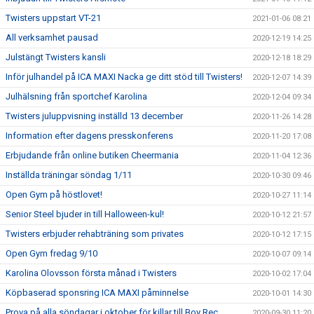
Twisters uppstart VT-21
2021-01-06 08:21
All verksamhet pausad
2020-12-19 14:25
Julstängt Twisters kansli
2020-12-18 18:29
Inför julhandel på ICA MAXI Nacka ge ditt stöd till Twisters!
2020-12-07 14:39
Julhälsning från sportchef Karolina
2020-12-04 09:34
Twisters juluppvisning inställd 13 december
2020-11-26 14:28
Information efter dagens presskonferens
2020-11-20 17:08
Erbjudande från online butiken Cheermania
2020-11-04 12:36
Inställda träningar söndag 1/11
2020-10-30 09:46
Open Gym på höstlovet!
2020-10-27 11:14
Senior Steel bjuder in till Halloween-kul!
2020-10-12 21:57
Twisters erbjuder rehabträning som privates
2020-10-12 17:15
Open Gym fredag 9/10
2020-10-07 09:14
Karolina Olovsson första månad i Twisters
2020-10-02 17:04
Köpbaserad sponsring ICA MAXI påminnelse
2020-10-01 14:30
Prova på alla söndagar i oktober för killar till Boy Rec
2020-09-30 11:20