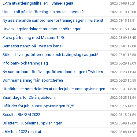
Extra utvärderingstillfälle till Shine-lagen!
2022-09-08 16:21
Har ni koll på alla föreningens sociala medier?
2022-08-18 10:08
Ny assisterande samordnare för träningslagen i Twisters!
2022-08-15 13:51
Utvecklingslandslaget tar emot ansökningar!
2022-08-15 13:44
Prova på-träning med Masters 14/8.
2022-08-09 13:45
Semesterstängt på Twisters kansli
2022-07-01 17:00
Sök till tävlingsförberedande och tävlingslag i augusti!
2022-07-01 16:58
Info barn- och träningslag
2022-06-29 12:03
Ny samordnare för tävlingsförberedande lagen i Twisters
2022-06-23 11:43
Sommarhälsning från sportchefen
2022-06-23 10:55
Utmärkelser som delades ut under jubileumsuppvisningen.
2022-05-31 14:30
Snart dags för 25-årsjubileum!
2022-05-25 11:54
Hålltider för jubileumsuppvisningen 28/5
2022-05-16 14:37
Resultat RM/SM 2022
2022-05-15 21:54
Biljetter till jubileumsuppvisningen.
2022-05-09 12:00
JAMfest 2022 resultat.
2022-05-08 11:42