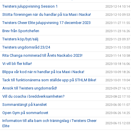
Twisters juluppvisning Session 1
2023-12-14 10:14
Stötta föreningen när du handlar på Ica Maxi i Nacka!
2023-12-10 09:53
Twisters Cheer Elite juluppvisning 17 december 2023
2023-11-27 11:55
Brev från Sportchefen
2023-11-23 16:26
Twisters köp/byt/sälj
2023-11-23 09:37
Twisters ungdomsråd 23/24
2023-11-15 13:03
Rita Changa nominerad till Årets Nackabo 2023!
2023-11-14 10:58
Vi vill bli fler killar!
2023-10-18 16:06
Blippa vår kod när ni handlar på Ica Maxi i Nacka!
2023-10-09 18:26
Tack till funktionärerna som ställde upp på STHLM Bike!
2023-10-01 19:04
Ansök till Twisters ungdomsråd!
2023-09-27 16:12
Vill du coacha i breddverksamheten?
2023-08-22 17:10
Sommarstängt på kansliet
2023-06-30 11:07
Open Gym på sommarlovet
2023-06-26 14:25
Information till alla barn och träningslag i Twisters Cheer
2023-06-15 12:03
Elite