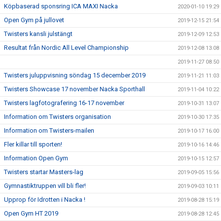
Köpbaserad sponsring ICA MAXI Nacka
2020-01-10 19:29
Open Gym på jullovet
2019-12-15 21:54
Twisters kansli julstängt
2019-12-09 12:53
Resultat från Nordic All Level Championship
2019-12-08 13:08
2019-11-27 08:50
Twisters juluppvisning söndag 15 december 2019
2019-11-21 11:03
Twisters Showcase 17 november Nacka Sporthall
2019-11-04 10:22
Twisters lagfotografering 16-17 november
2019-10-31 13:07
Information om Twisters organisation
2019-10-30 17:35
Information om Twisters-mailen
2019-10-17 16:00
Fler killar till sporten!
2019-10-16 14:46
Information Open Gym
2019-10-15 12:57
Twisters startar Masters-lag
2019-09-05 15:56
Gymnastiktruppen vill bli fler!
2019-09-03 10:11
Upprop för Idrotten i Nacka !
2019-08-28 15:19
Open Gym HT 2019
2019-08-28 12:45