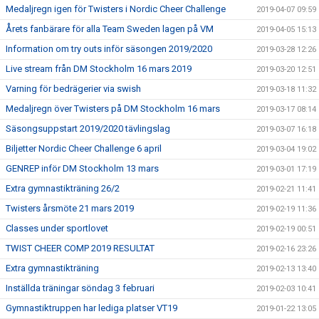
Medaljregn igen för Twisters i Nordic Cheer Challenge
2019-04-07 09:59
Årets fanbärare för alla Team Sweden lagen på VM
2019-04-05 15:13
Information om try outs inför säsongen 2019/2020
2019-03-28 12:26
Live stream från DM Stockholm 16 mars 2019
2019-03-20 12:51
Varning för bedrägerier via swish
2019-03-18 11:32
Medaljregn över Twisters på DM Stockholm 16 mars
2019-03-17 08:14
Säsongsuppstart 2019/2020 tävlingslag
2019-03-07 16:18
Biljetter Nordic Cheer Challenge 6 april
2019-03-04 19:02
GENREP inför DM Stockholm 13 mars
2019-03-01 17:19
Extra gymnastikträning 26/2
2019-02-21 11:41
Twisters årsmöte 21 mars 2019
2019-02-19 11:36
Classes under sportlovet
2019-02-19 00:51
TWIST CHEER COMP 2019 RESULTAT
2019-02-16 23:26
Extra gymnastikträning
2019-02-13 13:40
Inställda träningar söndag 3 februari
2019-02-03 10:41
Gymnastiktruppen har lediga platser VT19
2019-01-22 13:05