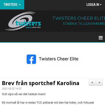
TWISTERS
LOGGA IN
TWISTERS CHEER ELIT
STARKA TILLSAMMANS
HEM
NYHETER
OM TWISTERS
BÖRJA HOS OSS
Brev från sportchef Karolina
<
>
KALENDER
2021-02-22 14:21
Och vips så var det nästan mars!
KONTAKT
Ett normalt år har vi redan TCC avklarat vid den här tiden, och fokuset