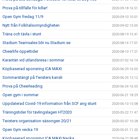
Prova på-tillfälle för killar!
2020-09-18 16:51
Open Gym fredag 11/9
2020-09-10 10:01
Nytt från Folkhälsomyndigheten
2020-09-02 15:05
Träna och tävla i stunt
2020-08-19 15:41
Stadium Teamsales blir nu Stadium.se
2020-08-14 17:01
Cheerlife öppettider
2020-08-10 17:21
Karantän vid utlandsresa i sommar
2020-07-02 16:14
Köpbaserad sponsring ICA MAXI
2020-06-29 16:05
Sommarstängt på Twisters kansli
2020-06-25 12:12
Prova på Cheerleading
2020-06-24 16:55
Open gym i sommar
2020-06-21 18:29
Uppdaterad Covid-19 information från SCF ang stunt
2020-06-10 15:08
Träningstider för tävlingslagen HT2020
2020-05-22 11:47
Twisters organisation säsongen 20/21
2020-05-07 10:28
Open Gym vecka 19
2020-05-01 11:20
Köpbaserad sponsring ICA MAXI Nacka
2020-04-22 08:48