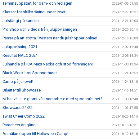
Terminsuppstart för barn- och reclagen
2022-01-05 09:55
Klasser för skillsträning under lovet!
2021-12-27 18:37
Julstängt på kansliet
2021-12-21 12:03
Pro Shop och videos från juluppvisningen
2021-12-20 20:14
Passa på att stötta Twisters när du julshoppar online!
2021-12-16 16:09
Juluppvisning 2021
2021-12-07 17:48
Resultat NALC 2021
2021-12-05 18:34
Julhandla på ICA Maxi Nacka och stöd föreningen!
2021-11-30 11:34
Black Week hos Sponsorhuset.
2021-11-24 13:52
Camp på jullovet!
2021-11-24 13:18
Biljetter till Showcase!
2021-11-16 14:51
Ni har väl inte glömt vårt samarbete med sponsorhuset?
2021-11-03 18:48
Showcase 21/22
2021-11-01 17:55
Twist Cheer Comp 2022
2021-10-25 14:15
Paracheer är igång!
2021-10-15 16:31
Anmälan öppen till Halloween Camp!
2021-10-12 18:10