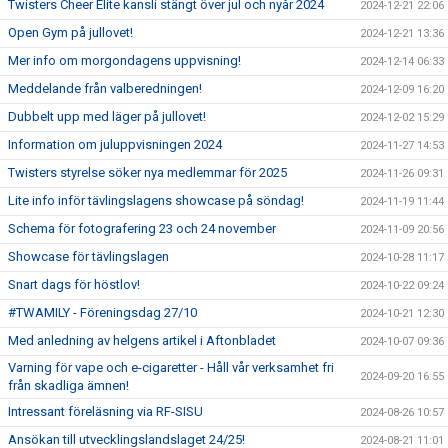
Twisters Cheer Elite kansli stängt över jul och nyår 2024
2024-12-21 22:06
Open Gym på jullovet!
2024-12-21 13:36
Mer info om morgondagens uppvisning!
2024-12-14 06:33
Meddelande från valberedningen!
2024-12-09 16:20
Dubbelt upp med läger på jullovet!
2024-12-02 15:29
Information om juluppvisningen 2024
2024-11-27 14:53
Twisters styrelse söker nya medlemmar för 2025
2024-11-26 09:31
Lite info inför tävlingslagens showcase på söndag!
2024-11-19 11:44
Schema för fotografering 23 och 24 november
2024-11-09 20:56
Showcase för tävlingslagen
2024-10-28 11:17
Snart dags för höstlov!
2024-10-22 09:24
#TWAMILY - Föreningsdag 27/10
2024-10-21 12:30
Med anledning av helgens artikel i Aftonbladet
2024-10-07 09:36
Varning för vape och e-cigaretter - Håll vår verksamhet fri
2024-09-20 16:55
från skadliga ämnen!
Intressant föreläsning via RF-SISU
2024-08-26 10:57
Ansökan till utvecklingslandslaget 24/25!
2024-08-21 11:01