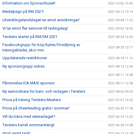
Information om Sponsorhuset!
2021-10-06 15:40
Medaljregn på RM 2021!
2021-09-12 19:14
Utvecklingslandslaget tar emot ansökningar!
2021-09-08 17:22
Vi tar emot fler seniorer till tävlingslag!
2021-09-02 18:03
Twisters starter på RM/SM 2021
2021-08-24 16:50
Facebookgrupp för köp/byten/försäljning av
2021-08-20 13:17
träningskläder, skor mm.
Uppdaterade restriktioner
2021-08-18 11:15
Ny sponsorgrupp sökes
2021-08-13 12:46
2021-08-11 14:38
Påminnelse ICA MAXI sponsor
2021-08-11 12:38
Ny samordnare för barn- och reclagen i Twisters
2021-08-02 09:53
Prova på träning Twisters Masters
2021-07-07 14:32
Prova på cheerleading gratis i sommar!
2021-06-30 17:58
Vill du träna med veteranlaget?
2021-06-29 15:03
Twisters kansli sommarstängt
2021-06-28 19:38
Stort varmt tack!
2021-06-13 16:18