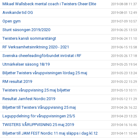
Mikael Wallsbeck mental coach i Twisters Cheer Elite
2019-08-08 11:37
Avvikande tid OG
2019-08-01 12:49
Open gym
2019-07-09 10:57
Stunt säsongen 2019/2020
2019-06-25 13:53
Twisters kansli sommarstängt
2019-06-24 11:10
RF Verksamhetsinriktning 2020 - 2021
2019-06-15 15:58
Svenska cheerleadingförbundet inröstat i RF
2019-05-26 17:18
Utmärkelser säsong 18/19
2019-05-25 19:54
Biljetter Twisters våruppvisningen lördag 25 maj
2019-05-23 13:24
RM resultat 2019
2019-05-22 15:29
Twisters våruppvisning 25 maj biljetter
2019-05-13 10:11
Resultat Jamfest Nordic 2019
2019-05-12 11:29
Biljetter till Twisters Våruppvisning 25 maj
2019-04-26 16:22
Laguppdelning för våruppvisningen 25/5
2019-04-23 13:25
TWISTERS VÅRUPPVISNING 25 maj 2019
2019-04-16 16:46
Biljetter till JAM FEST Nordic 11 maj släpps i dag kl.12
2019-04-11 10:44