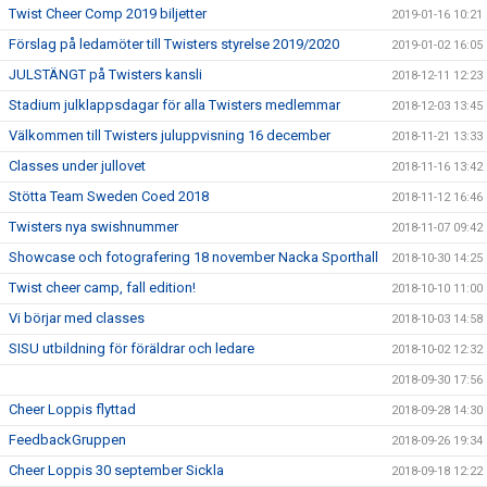
Twist Cheer Comp 2019 biljetter
2019-01-16 10:21
Förslag på ledamöter till Twisters styrelse 2019/2020
2019-01-02 16:05
JULSTÄNGT på Twisters kansli
2018-12-11 12:23
Stadium julklappsdagar för alla Twisters medlemmar
2018-12-03 13:45
Välkommen till Twisters juluppvisning 16 december
2018-11-21 13:33
Classes under jullovet
2018-11-16 13:42
Stötta Team Sweden Coed 2018
2018-11-12 16:46
Twisters nya swishnummer
2018-11-07 09:42
Showcase och fotografering 18 november Nacka Sporthall
2018-10-30 14:25
Twist cheer camp, fall edition!
2018-10-10 11:00
Vi börjar med classes
2018-10-03 14:58
SISU utbildning för föräldrar och ledare
2018-10-02 12:32
2018-09-30 17:56
Cheer Loppis flyttad
2018-09-28 14:30
FeedbackGruppen
2018-09-26 19:34
Cheer Loppis 30 september Sickla
2018-09-18 12:22