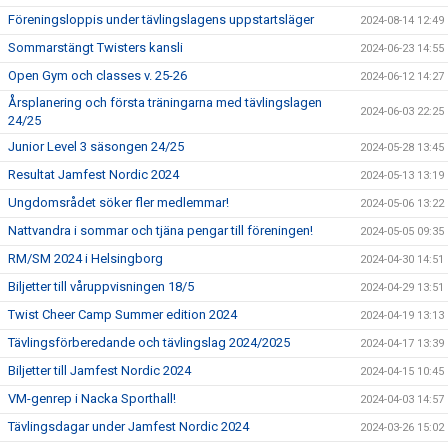
Föreningsloppis under tävlingslagens uppstartsläger
2024-08-14 12:49
Sommarstängt Twisters kansli
2024-06-23 14:55
Open Gym och classes v. 25-26
2024-06-12 14:27
Årsplanering och första träningarna med tävlingslagen
2024-06-03 22:25
24/25
Junior Level 3 säsongen 24/25
2024-05-28 13:45
Resultat Jamfest Nordic 2024
2024-05-13 13:19
Ungdomsrådet söker fler medlemmar!
2024-05-06 13:22
Nattvandra i sommar och tjäna pengar till föreningen!
2024-05-05 09:35
RM/SM 2024 i Helsingborg
2024-04-30 14:51
Biljetter till våruppvisningen 18/5
2024-04-29 13:51
Twist Cheer Camp Summer edition 2024
2024-04-19 13:13
Tävlingsförberedande och tävlingslag 2024/2025
2024-04-17 13:39
Biljetter till Jamfest Nordic 2024
2024-04-15 10:45
VM-genrep i Nacka Sporthall!
2024-04-03 14:57
Tävlingsdagar under Jamfest Nordic 2024
2024-03-26 15:02