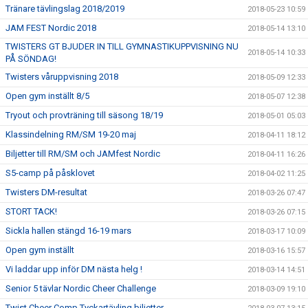
Tränare tävlingslag 2018/2019
2018-05-23 10:59
JAM FEST Nordic 2018
2018-05-14 13:10
TWISTERS GT BJUDER IN TILL GYMNASTIKUPPVISNING NU
2018-05-14 10:33
PÅ SÖNDAG!
Twisters våruppvisning 2018
2018-05-09 12:33
Open gym inställt 8/5
2018-05-07 12:38
Tryout och provträning till säsong 18/19
2018-05-01 05:03
Klassindelning RM/SM 19-20 maj
2018-04-11 18:12
Biljetter till RM/SM och JAMfest Nordic
2018-04-11 16:26
S5-camp på påsklovet
2018-04-02 11:25
Twisters DM-resultat
2018-03-26 07:47
STORT TACK!
2018-03-26 07:15
Sickla hallen stängd 16-19 mars
2018-03-17 10:09
Open gym inställt
2018-03-16 15:57
Vi laddar upp inför DM nästa helg !
2018-03-14 14:51
Senior 5 tävlar Nordic Cheer Challenge
2018-03-09 19:10
Twist Cheer Comp Tyckartävling biljetter