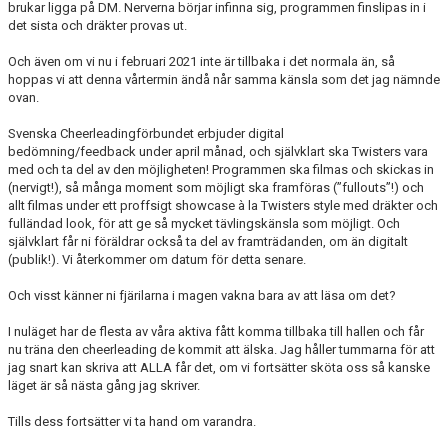
brukar ligga på DM. Nerverna börjar infinna sig, programmen finslipas in i
EXTRATRÄNING
det sista och dräkter provas ut.
Och även om vi nu i februari 2021 inte är tillbaka i det normala än, så
KLÄDER & MERCH
hoppas vi att denna vårtermin ändå når samma känsla som det jag nämnde
ovan.
TWIST CHEER COMP
Svenska Cheerleadingförbundet erbjuder digital
bedömning/feedback under april månad, och självklart ska Twisters vara
med och ta del av den möjligheten! Programmen ska filmas och skickas in
(nervigt!), så många moment som möjligt ska framföras (”fullouts”!) och
allt filmas under ett proffsigt showcase à la Twisters style med dräkter och
fulländad look, för att ge så mycket tävlingskänsla som möjligt. Och
självklart får ni föräldrar också ta del av framträdanden, om än digitalt
(publik!). Vi återkommer om datum för detta senare.
Och visst känner ni fjärilarna i magen vakna bara av att läsa om det?
I nuläget har de flesta av våra aktiva fått komma tillbaka till hallen och får
nu träna den cheerleading de kommit att älska. Jag håller tummarna för att
jag snart kan skriva att ALLA får det, om vi fortsätter sköta oss så kanske
läget är så nästa gång jag skriver.
Tills dess fortsätter vi ta hand om varandra.