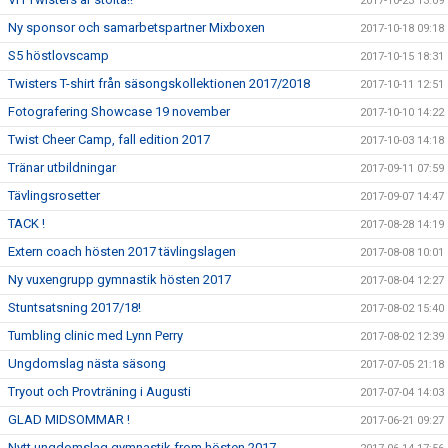
2017-10-23 13:09
Ny sponsor och samarbetspartner Mixboxen
2017-10-18 09:18
S5 höstlovscamp
2017-10-15 18:31
Twisters T-shirt från säsongskollektionen 2017/2018
2017-10-11 12:51
Fotografering Showcase 19 november
2017-10-10 14:22
Twist Cheer Camp, fall edition 2017
2017-10-03 14:18
Tränar utbildningar
2017-09-11 07:59
Tävlingsrosetter
2017-09-07 14:47
TACK !
2017-08-28 14:19
Extern coach hösten 2017 tävlingslagen
2017-08-08 10:01
Ny vuxengrupp gymnastik hösten 2017
2017-08-04 12:27
Stuntsatsning 2017/18!
2017-08-02 15:40
Tumbling clinic med Lynn Perry
2017-08-02 12:39
Ungdomslag nästa säsong
2017-07-05 21:18
Tryout och Provträning i Augusti
2017-07-04 14:03
GLAD MIDSOMMAR !
2017-06-21 09:27
Nytt ungdomslag gymnastik from hösten 2017