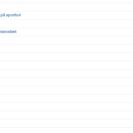
på sportlov!
tsincident