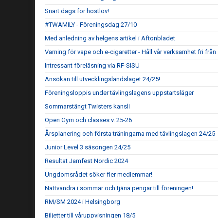
Snart dags för höstlov!
#TWAMILY - Föreningsdag 27/10
Med anledning av helgens artikel i Aftonbladet
Varning för vape och e-cigaretter - Håll vår verksamhet fri frå
Intressant föreläsning via RF-SISU
Ansökan till utvecklingslandslaget 24/25!
Föreningsloppis under tävlingslagens uppstartsläger
Sommarstängt Twisters kansli
Open Gym och classes v. 25-26
Årsplanering och första träningarna med tävlingslagen 24/25
Junior Level 3 säsongen 24/25
Resultat Jamfest Nordic 2024
Ungdomsrådet söker fler medlemmar!
Nattvandra i sommar och tjäna pengar till föreningen!
RM/SM 2024 i Helsingborg
Biljetter till våruppvisningen 18/5