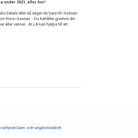
a under 2021, eller hur!
a betala eller så säger du bara till i kassan
m finns i kassan - Du behåller givetvis din
r eller vänner - ALLA kan hjälpa till att
m schysst barn- och ungdomsidrott