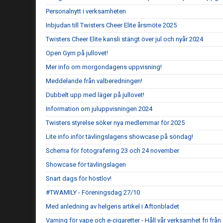
Personalnytt i verksamheten
Inbjudan till Twisters Cheer Elite årsmöte 2025
Twisters Cheer Elite kansli stängt över jul och nyår 2024
Open Gym på jullovet!
Mer info om morgondagens uppvisning!
Meddelande från valberedningen!
Dubbelt upp med läger på jullovet!
Information om juluppvisningen 2024
Twisters styrelse söker nya medlemmar för 2025
Lite info inför tävlingslagens showcase på söndag!
Schema för fotografering 23 och 24 november
Showcase för tävlingslagen
Snart dags för höstlov!
#TWAMILY - Föreningsdag 27/10
Med anledning av helgens artikel i Aftonbladet
Varning för vape och e-cigaretter - Håll vår verksamhet fri frå