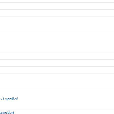
på sportlov!
tsincident