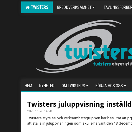
TWISTERS
BREDDVERKSAMHET
TÄVLINGSFÖRBE
HEM
NYHETER
OM TWISTERS
BÖRJA HOS OSS
Twisters juluppvisning instäl
2020-11-26 14:28
Twisters styrelse och verksamhetsgruppen har beslutat att pg
att ställa in juluppvisningen som skulle ha varit den 13 decemb