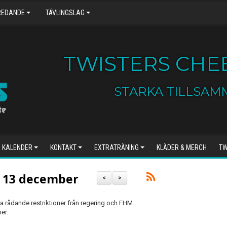
REDANDE
TÄVLINGSLAG
TWISTERS CHEE
STARKA TILLSAM
KALENDER
KONTAKT
EXTRATRÄNING
KLÄDER & MERCH
TW
ld 13 december
<
>
a rådande restriktioner från regering och FHM
er.