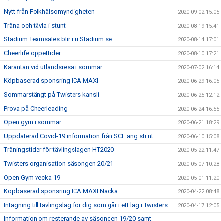
Nytt från Folkhälsomyndigheten
2020-09-02 15:05
Träna och tävla i stunt
2020-08-19 15:41
Stadium Teamsales blir nu Stadium.se
2020-08-14 17:01
Cheerlife öppettider
2020-08-10 17:21
Karantän vid utlandsresa i sommar
2020-07-02 16:14
Köpbaserad sponsring ICA MAXI
2020-06-29 16:05
Sommarstängt på Twisters kansli
2020-06-25 12:12
Prova på Cheerleading
2020-06-24 16:55
Open gym i sommar
2020-06-21 18:29
Uppdaterad Covid-19 information från SCF ang stunt
2020-06-10 15:08
Träningstider för tävlingslagen HT2020
2020-05-22 11:47
Twisters organisation säsongen 20/21
2020-05-07 10:28
Open Gym vecka 19
2020-05-01 11:20
Köpbaserad sponsring ICA MAXI Nacka
2020-04-22 08:48
Intagning till tävlingslag för dig som går i ett lag i Twisters
2020-04-17 12:05
Information om resterande av säsongen 19/20 samt