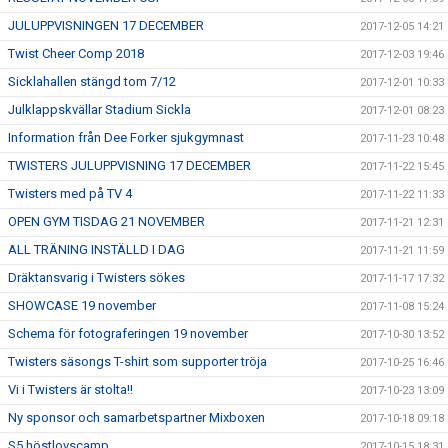
JULUPPVISNINGEN 17 DECEMBER
2017-12-05 14:21
Twist Cheer Comp 2018
2017-12-03 19:46
Sicklahallen stängd tom 7/12
2017-12-01 10:33
Julklappskvällar Stadium Sickla
2017-12-01 08:23
Information från Dee Forker sjukgymnast
2017-11-23 10:48
TWISTERS JULUPPVISNING 17 DECEMBER
2017-11-22 15:45
Twisters med på TV 4
2017-11-22 11:33
OPEN GYM TISDAG 21 NOVEMBER
2017-11-21 12:31
ALL TRÄNING INSTÄLLD I DAG
2017-11-21 11:59
Dräktansvarig i Twisters sökes
2017-11-17 17:32
SHOWCASE 19 november
2017-11-08 15:24
Schema för fotograferingen 19 november
2017-10-30 13:52
Twisters säsongs T-shirt som supporter tröja
2017-10-25 16:46
Vi i Twisters är stolta!!
2017-10-23 13:09
Ny sponsor och samarbetspartner Mixboxen
2017-10-18 09:18
S5 höstlovscamp
2017-10-15 18:31