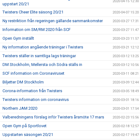
2020-04-15 12:30
uppstart 20/21
Twisters Cheer Elite säsong 20/21
2020-04-07 15:20
Ny restriktion från regeringen gällande sammankomster
2020-03-27 17:31
Information om SM/RM 2020 från SCF
2020-03-27 11:47
Open Gym inställt
2020-03-23 11:57
Ny information angående träningar i Twisters
2020-03-21 12:12
Twisters ställer in samtliga lags träningar
2020-03-12 13:25
DM Stockholm, Mellersta och Södra ställs in
2020-03-12 10:56
SCF information om Coronaviruset
2020-03-11 08:21
Biljetter DM Stockholm
2020-03-09 12:44
Corona-information från Twisters
2020-03-05 18:49
Twisters information om coronavirus
2020-03-01 18:16
Northern JAM 2020
2020-03-01 17:54
Valberedningens förslag inför Twisters årsmöte 17 mars
2020-02-23 15:56
Open Gym på Sportlovet
2020-02-18 12:57
Uppstarten säsongen 20/21
2020-02-17 19:47