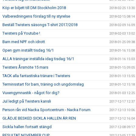
Köp er biljett till DM Stockholm 2018
2018-02-25 13:30
Valberedningens förslag till ny styrelse
2018-02-15 08:14
Beställ Twisters säsongs T-shirt 2017/2018
2018-02-09 16:09
Twisters på Youtube !
2018-02-03 13:02
Barn med NPF och idrott
2018-01-25 09:38
Open gym inställt tisdag 16/1
2018-01-16 15:08
ALLA träningar inställda idag tisdag 16/1
2018-01-16 15:03
Twisters Årsmöte 15 mars
2018-01-15 09:05
TACK alla fantastiska tränare i Twisters
2018-01-13 15:55
Terminsstart för barn, träning och ungdomslag
2018-01-12 15:18
Vuxengymnastik - något för dig?
2018-01-03 12:25
Jul ledigt på Twisters kansli
2017-12-17 12:37
Person rån vid Nacka Sportcentrum - Nacka Forum
2017-12-13 10:06
GLÄDJE BESKED SICKLA HALLEN ÄR REN
2017-12-12 16:04
Sickla hallen fortsatt stängd
2017-12-08 09:17
RESULTAT NOVEMBER CUP
2017-12-05 17:39