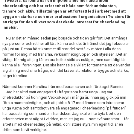
i Twisters. Karolina har en imponerande meritlista inom
EXTRATRÄNING
cheerleading och har erfarenhet både som förbundskapten,
tränare och aktiv. Tillsättningen är ett fortsatt led i arbetet med att
bygga en starkare och mer professionell organisation i Twisters för
KLÄDER & MERCH
att rigga för den tillväxt som det ökade intresset för cheerleading
innebär.
TWIST CHEER COMP
– Nu är det en månad sedan jag började och tiden går fort! Det är många
nya personer och rutiner att lära känna och det är främst det jag fokuserar
på just nu. Denna höst kommer till stor del bestå av möten i alla dess
former för mig; med tränarna, verksamhetsgruppen och styrelsen. Det är
viktigt för mig att jag får en bra helhetsbild av nuläget, men samtidigt lär
känna alla i föreningen. Det ska kännas självklart för tränarna att de vänder
sig till mig med sina frågor, och det kräver att relationer byggs och stärks,
säger Karolina.
Närmast kommer Karolina från mediebranschen och företaget Bonnier.
– Jag har alltid varit engagerad i frågor som berör unga. Jag var
chefredaktör på tidningen VeckoRevyn i många år, innan jag gick på min
första mammaledighet, och att jobba 8-17 med ämnen som intresserar
unga vuxna och samtidigt vara så engagerad i cheerleading ”på fritiden”
har passat mig som handen i handsken. Jag skulle inte byta bort den
erfarenheten mot något i världen, men att jag nu – som tvåbarnsmor – får
arbeta med cheerleading på heltid, och lättare styra min egen tid, är en
dröm som blivit verklighet.