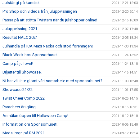
Julstängt på kansliet
2021-12-21 12:03
Pro Shop och videos från juluppvisningen
2021-12-20 20:14
Passa på att stötta Twisters när du julshoppar online!
2021-12-16 16:09
Juluppvisning 2021
2021-12-07 17:48
Resultat NALC 2021
2021-12-05 18:34
Julhandla på ICA Maxi Nacka och stöd föreningen!
2021-11-30 11:34
Black Week hos Sponsorhuset.
2021-11-24 13:52
Camp på jullovet!
2021-11-24 13:18
Biljetter till Showcase!
2021-11-16 14:51
Ni har väl inte glömt vårt samarbete med sponsorhuset?
2021-11-03 18:48
Showcase 21/22
2021-11-01 17:55
Twist Cheer Comp 2022
2021-10-25 14:15
Paracheer är igång!
2021-10-15 16:31
Anmälan öppen till Halloween Camp!
2021-10-12 18:10
Information om Sponsorhuset!
2021-10-06 15:40
Medaljregn på RM 2021!
2021-09-12 19:14