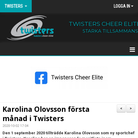
TWISTERS
LOGGA IN
TWISTERS CHEER ELIT
STARKA TILLSAMMANS
HEM
NYHETER
OM TWISTERS
BÖRJA HOS OSS
Karolina Olovsson första
<
>
månad i Twisters
KALENDER
2020-10-02 17:04
KONTAKT
Den 1 september 2020 tillträdde Karolina Olovsson som ny sportchef