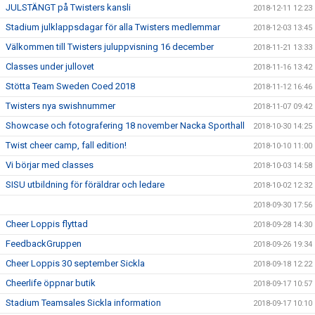
JULSTÄNGT på Twisters kansli
2018-12-11 12:23
Stadium julklappsdagar för alla Twisters medlemmar
2018-12-03 13:45
Välkommen till Twisters juluppvisning 16 december
2018-11-21 13:33
Classes under jullovet
2018-11-16 13:42
Stötta Team Sweden Coed 2018
2018-11-12 16:46
Twisters nya swishnummer
2018-11-07 09:42
Showcase och fotografering 18 november Nacka Sporthall
2018-10-30 14:25
Twist cheer camp, fall edition!
2018-10-10 11:00
Vi börjar med classes
2018-10-03 14:58
SISU utbildning för föräldrar och ledare
2018-10-02 12:32
2018-09-30 17:56
Cheer Loppis flyttad
2018-09-28 14:30
FeedbackGruppen
2018-09-26 19:34
Cheer Loppis 30 september Sickla
2018-09-18 12:22
Cheerlife öppnar butik
2018-09-17 10:57
Stadium Teamsales Sickla information
2018-09-17 10:10