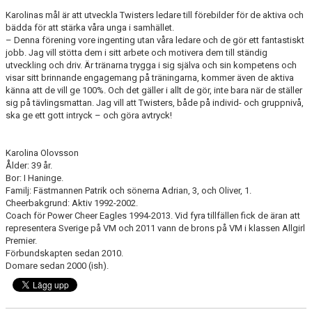
Karolinas mål är att utveckla Twisters ledare till förebilder för de aktiva och
bädda för att stärka våra unga i samhället.
– Denna förening vore ingenting utan våra ledare och de gör ett fantastiskt
jobb. Jag vill stötta dem i sitt arbete och motivera dem till ständig
utveckling och driv. Är tränarna trygga i sig själva och sin kompetens och
visar sitt brinnande engagemang på träningarna, kommer även de aktiva
känna att de vill ge 100%. Och det gäller i allt de gör, inte bara när de ställer
sig på tävlingsmattan. Jag vill att Twisters, både på individ- och gruppnivå,
ska ge ett gott intryck – och göra avtryck!
Karolina Olovsson
Ålder: 39 år.
Bor: I Haninge.
Familj: Fästmannen Patrik och sönerna Adrian, 3, och Oliver, 1.
Cheerbakgrund: Aktiv 1992-2002.
Coach för Power Cheer Eagles 1994-2013. Vid fyra tillfällen fick de äran att
representera Sverige på VM och 2011 vann de brons på VM i klassen Allgirl
Premier.
Förbundskapten sedan 2010.
Domare sedan 2000 (ish).