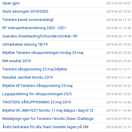
Open gym
2019-07-09 10:57
Stunt säsongen 2019/2020
2019-06-25 13:53
Twisters kansli sommarstängt
2019-06-24 11:10
RF Verksamhetsinriktning 2020 - 2021
2019-06-15 15:58
Svenska cheerleadingförbundet inröstat i RF
2019-05-26 17:18
Utmärkelser säsong 18/19
2019-05-25 19:54
Biljetter Twisters våruppvisningen lördag 25 maj
2019-05-23 13:24
RM resultat 2019
2019-05-22 15:29
Twisters våruppvisning 25 maj biljetter
2019-05-13 10:11
Resultat Jamfest Nordic 2019
2019-05-12 11:29
Biljetter till Twisters Våruppvisning 25 maj
2019-04-26 16:22
Laguppdelning för våruppvisningen 25/5
2019-04-23 13:25
TWISTERS VÅRUPPVISNING 25 maj 2019
2019-04-16 16:46
Biljetter till JAM FEST Nordic 11 maj släpps i dag kl.12
2019-04-11 10:44
Medaljregn igen för Twisters i Nordic Cheer Challenge
2019-04-07 09:59
Årets fanbärare för alla Team Sweden lagen på VM
2019-04-05 15:13