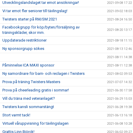
Utvecklingslandslaget tar emot ansökningar!
2021-09-08 17:22
Vi tar emot fler seniorer till tävlingslag!
2021-09-02 18:03
Twisters starter på RM/SM 2021
2021-08-24 16:50
Facebookgrupp för köp/byten/försäljning av
2021-08-20 13:17
träningskläder, skor mm.
Uppdaterade restriktioner
2021-08-18 11:15
Ny sponsorgrupp sökes
2021-08-13 12:46
2021-08-11 14:38
Påminnelse ICA MAXI sponsor
2021-08-11 12:38
Ny samordnare för barn- och reclagen i Twisters
2021-08-02 09:53
Prova på träning Twisters Masters
2021-07-07 14:32
Prova på cheerleading gratis i sommar!
2021-06-30 17:58
Vill du träna med veteranlaget?
2021-06-29 15:03
Twisters kansli sommarstängt
2021-06-28 19:38
Stort varmt tack!
2021-06-13 16:18
Virtuell våruppvisning för tävlingslagen
2021-06-08 10:28
Grattis Linn Björck!
2021-06-02 09:27