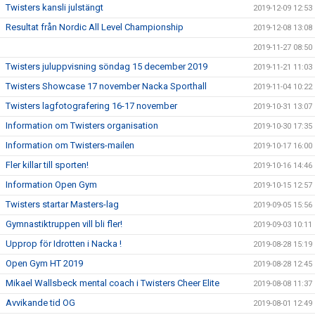
Twisters kansli julstängt
2019-12-09 12:53
Resultat från Nordic All Level Championship
2019-12-08 13:08
2019-11-27 08:50
Twisters juluppvisning söndag 15 december 2019
2019-11-21 11:03
Twisters Showcase 17 november Nacka Sporthall
2019-11-04 10:22
Twisters lagfotografering 16-17 november
2019-10-31 13:07
Information om Twisters organisation
2019-10-30 17:35
Information om Twisters-mailen
2019-10-17 16:00
Fler killar till sporten!
2019-10-16 14:46
Information Open Gym
2019-10-15 12:57
Twisters startar Masters-lag
2019-09-05 15:56
Gymnastiktruppen vill bli fler!
2019-09-03 10:11
Upprop för Idrotten i Nacka !
2019-08-28 15:19
Open Gym HT 2019
2019-08-28 12:45
Mikael Wallsbeck mental coach i Twisters Cheer Elite
2019-08-08 11:37
Avvikande tid OG
2019-08-01 12:49