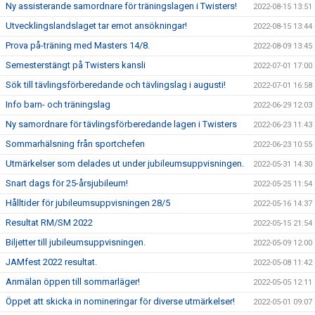
Ny assisterande samordnare för träningslagen i Twisters!
2022-08-15 13:51
Utvecklingslandslaget tar emot ansökningar!
2022-08-15 13:44
Prova på-träning med Masters 14/8.
2022-08-09 13:45
Semesterstängt på Twisters kansli
2022-07-01 17:00
Sök till tävlingsförberedande och tävlingslag i augusti!
2022-07-01 16:58
Info barn- och träningslag
2022-06-29 12:03
Ny samordnare för tävlingsförberedande lagen i Twisters
2022-06-23 11:43
Sommarhälsning från sportchefen
2022-06-23 10:55
Utmärkelser som delades ut under jubileumsuppvisningen.
2022-05-31 14:30
Snart dags för 25-årsjubileum!
2022-05-25 11:54
Hålltider för jubileumsuppvisningen 28/5
2022-05-16 14:37
Resultat RM/SM 2022
2022-05-15 21:54
Biljetter till jubileumsuppvisningen.
2022-05-09 12:00
JAMfest 2022 resultat.
2022-05-08 11:42
Anmälan öppen till sommarläger!
2022-05-05 12:11
Öppet att skicka in nomineringar för diverse utmärkelser!
2022-05-01 09:07