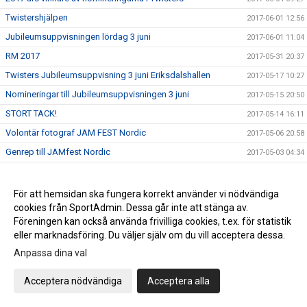
Twistershjälpen
2017-06-01 12:56
Jubileumsuppvisningen lördag 3 juni
2017-06-01 11:04
RM 2017
2017-05-31 20:37
Twisters Jubileumsuppvisning 3 juni Eriksdalshallen
2017-05-17 10:27
Nomineringar till Jubileumsuppvisningen 3 juni
2017-05-15 20:50
STORT TACK!
2017-05-14 16:11
Volontär fotograf JAM FEST Nordic
2017-05-06 20:58
Genrep till JAMfest Nordic
2017-05-03 04:34
Genrep till The Summit
2017-04-26 13:45
Bildspel till Jubileumsuppvisningen 3 juni
2017-04-22 09:29
För att hemsidan ska fungera korrekt använder vi nödvändiga
cookies från SportAdmin. Dessa går inte att stänga av.
Team Sweden genrep 21 april
2017-04-20 07:45
Föreningen kan också använda frivilliga cookies, t.ex. för statistik
Jubileumsuppvisning 3 juni
2017-04-19 21:35
eller marknadsföring. Du väljer själv om du vill acceptera dessa.
Provträningar och Tryouts till säsong 17/18
2017-04-18 11:52
Anpassa dina val
Kansliet påsk stängt
2017-04-10 13:31
Acceptera nödvändiga
Acceptera alla
Prova på Cheerleading
2017-04-03 10:52
GRATTIS !!
2017-03-31 12:06