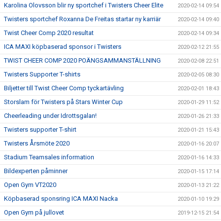
Karolina Olovsson blir ny sportchef i Twisters Cheer Elite
2020-02-14 09:54
Twisters sportchef Roxanna De Freitas startar ny karriär
2020-02-14 09:40
Twist Cheer Comp 2020 resultat
2020-02-14 09:34
ICA MAXI köpbaserad sponsor i Twisters
2020-02-12 21:55
TWIST CHEER COMP 2020 POÄNGSAMMANSTÄLLNING
2020-02-08 22:51
Twisters Supporter T-shirts
2020-02-05 08:30
Biljetter till Twist Cheer Comp tyckartävling
2020-02-01 18:43
Storslam för Twisters på Stars Winter Cup
2020-01-29 11:52
Cheerleading under Idrottsgalan!
2020-01-26 21:33
Twisters supporter T-shirt
2020-01-21 15:43
Twisters Årsmöte 2020
2020-01-16 20:07
Stadium Teamsales information
2020-01-16 14:33
Bildexperten påminner
2020-01-15 17:14
Open Gym VT2020
2020-01-13 21:22
Köpbaserad sponsring ICA MAXI Nacka
2020-01-10 19:29
Open Gym på jullovet
2019-12-15 21:54