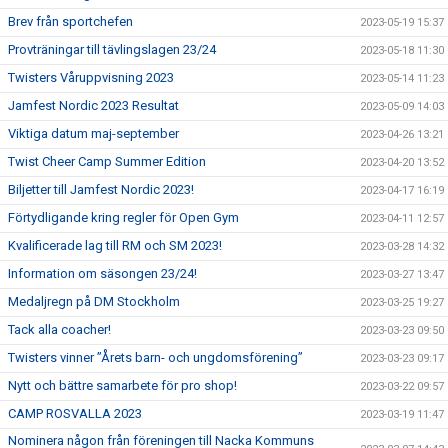
Brev från sportchefen
2023-05-19 15:37
Provträningar till tävlingslagen 23/24
2023-05-18 11:30
Twisters Våruppvisning 2023
2023-05-14 11:23
Jamfest Nordic 2023 Resultat
2023-05-09 14:03
Viktiga datum maj-september
2023-04-26 13:21
Twist Cheer Camp Summer Edition
2023-04-20 13:52
Biljetter till Jamfest Nordic 2023!
2023-04-17 16:19
Förtydligande kring regler för Open Gym
2023-04-11 12:57
Kvalificerade lag till RM och SM 2023!
2023-03-28 14:32
Information om säsongen 23/24!
2023-03-27 13:47
Medaljregn på DM Stockholm
2023-03-25 19:27
Tack alla coacher!
2023-03-23 09:50
Twisters vinner ”Årets barn- och ungdomsförening”
2023-03-23 09:17
Nytt och bättre samarbete för pro shop!
2023-03-22 09:57
CAMP ROSVALLA 2023
2023-03-19 11:47
Nominera någon från föreningen till Nacka Kommuns