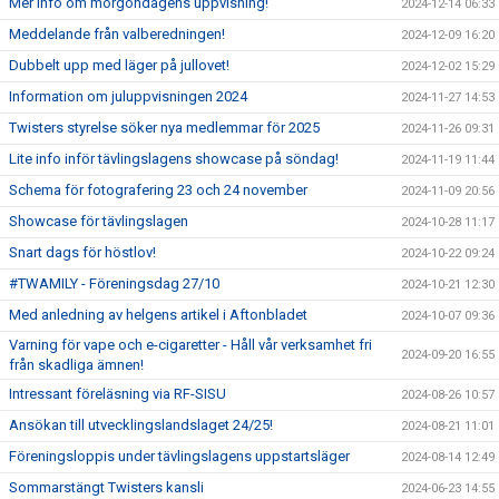
Mer info om morgondagens uppvisning!
2024-12-14 06:33
Meddelande från valberedningen!
2024-12-09 16:20
Dubbelt upp med läger på jullovet!
2024-12-02 15:29
Information om juluppvisningen 2024
2024-11-27 14:53
Twisters styrelse söker nya medlemmar för 2025
2024-11-26 09:31
Lite info inför tävlingslagens showcase på söndag!
2024-11-19 11:44
Schema för fotografering 23 och 24 november
2024-11-09 20:56
Showcase för tävlingslagen
2024-10-28 11:17
Snart dags för höstlov!
2024-10-22 09:24
#TWAMILY - Föreningsdag 27/10
2024-10-21 12:30
Med anledning av helgens artikel i Aftonbladet
2024-10-07 09:36
Varning för vape och e-cigaretter - Håll vår verksamhet fri
2024-09-20 16:55
från skadliga ämnen!
Intressant föreläsning via RF-SISU
2024-08-26 10:57
Ansökan till utvecklingslandslaget 24/25!
2024-08-21 11:01
Föreningsloppis under tävlingslagens uppstartsläger
2024-08-14 12:49
Sommarstängt Twisters kansli
2024-06-23 14:55