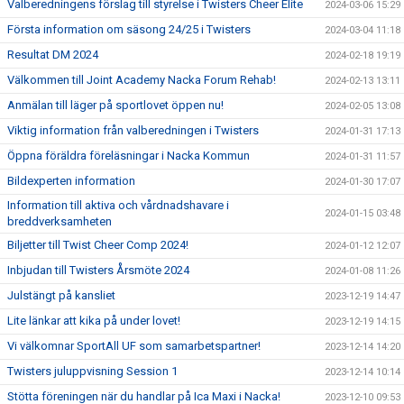
Valberedningens förslag till styrelse i Twisters Cheer Elite
2024-03-06 15:29
Första information om säsong 24/25 i Twisters
2024-03-04 11:18
Resultat DM 2024
2024-02-18 19:19
Välkommen till Joint Academy Nacka Forum Rehab!
2024-02-13 13:11
Anmälan till läger på sportlovet öppen nu!
2024-02-05 13:08
Viktig information från valberedningen i Twisters
2024-01-31 17:13
Öppna föräldra föreläsningar i Nacka Kommun
2024-01-31 11:57
Bildexperten information
2024-01-30 17:07
Information till aktiva och vårdnadshavare i
2024-01-15 03:48
breddverksamheten
Biljetter till Twist Cheer Comp 2024!
2024-01-12 12:07
Inbjudan till Twisters Årsmöte 2024
2024-01-08 11:26
Julstängt på kansliet
2023-12-19 14:47
Lite länkar att kika på under lovet!
2023-12-19 14:15
Vi välkomnar SportAll UF som samarbetspartner!
2023-12-14 14:20
Twisters juluppvisning Session 1
2023-12-14 10:14
Stötta föreningen när du handlar på Ica Maxi i Nacka!
2023-12-10 09:53