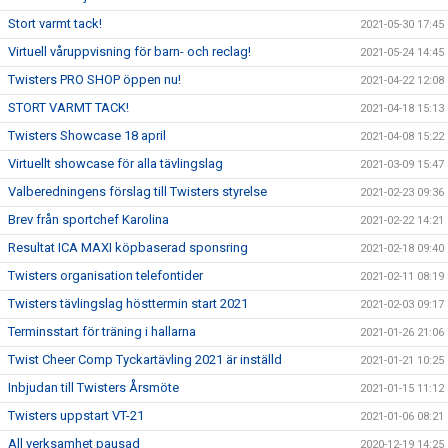
Stort varmt tack!
2021-05-30 17:45
Virtuell våruppvisning för barn- och reclag!
2021-05-24 14:45
Twisters PRO SHOP öppen nu!
2021-04-22 12:08
STORT VARMT TACK!
2021-04-18 15:13
Twisters Showcase 18 april
2021-04-08 15:22
Virtuellt showcase för alla tävlingslag
2021-03-09 15:47
Valberedningens förslag till Twisters styrelse
2021-02-23 09:36
Brev från sportchef Karolina
2021-02-22 14:21
Resultat ICA MAXI köpbaserad sponsring
2021-02-18 09:40
Twisters organisation telefontider
2021-02-11 08:19
Twisters tävlingslag hösttermin start 2021
2021-02-03 09:17
Terminsstart för träning i hallarna
2021-01-26 21:06
Twist Cheer Comp Tyckartävling 2021 är inställd
2021-01-21 10:25
Inbjudan till Twisters Årsmöte
2021-01-15 11:12
Twisters uppstart VT-21
2021-01-06 08:21
All verksamhet pausad
2020-12-19 14:25