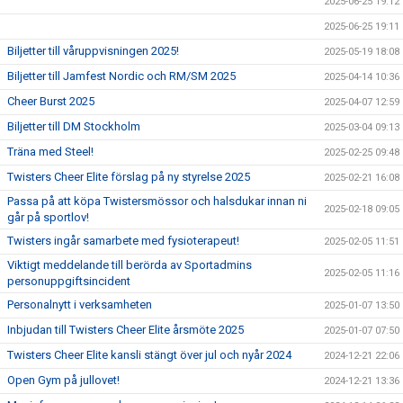
2025-06-25 19:12
2025-06-25 19:11
Biljetter till våruppvisningen 2025!
2025-05-19 18:08
Biljetter till Jamfest Nordic och RM/SM 2025
2025-04-14 10:36
Cheer Burst 2025
2025-04-07 12:59
Biljetter till DM Stockholm
2025-03-04 09:13
Träna med Steel!
2025-02-25 09:48
Twisters Cheer Elite förslag på ny styrelse 2025
2025-02-21 16:08
Passa på att köpa Twistersmössor och halsdukar innan ni
2025-02-18 09:05
går på sportlov!
Twisters ingår samarbete med fysioterapeut!
2025-02-05 11:51
Viktigt meddelande till berörda av Sportadmins
2025-02-05 11:16
personuppgiftsincident
Personalnytt i verksamheten
2025-01-07 13:50
Inbjudan till Twisters Cheer Elite årsmöte 2025
2025-01-07 07:50
Twisters Cheer Elite kansli stängt över jul och nyår 2024
2024-12-21 22:06
Open Gym på jullovet!
2024-12-21 13:36