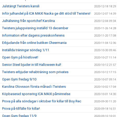
Julstängt Twisters kansli
2020-12-18 18:29
Inför julhandel på ICA MAXI Nacka ge ditt stöd till Twisters!
2020-12-07 14:39
Julhälsning från sportchef Karolina
2020-12-04 09:34
Twisters juluppvisning inställd 13 december
2020-11-26 14:28
Information efter dagens presskonferens
2020-11-20 17:08
Erbjudande från online butiken Cheermania
2020-11-04 12:36
Inställda träningar söndag 1/11
2020-10-30 09:46
Open Gym på höstlovet!
2020-10-27 11:14
Senior Steel bjuder in till Halloween-kul!
2020-10-12 21:57
Twisters erbjuder rehabträning som privates
2020-10-12 17:15
Open Gym fredag 9/10
2020-10-07 09:14
Karolina Olovsson första månad i Twisters
2020-10-02 17:04
Köpbaserad sponsring ICA MAXI påminnelse
2020-10-01 14:30
Prova på alla söndagar i oktober för killar till Boy Rec
2020-09-30 11:20
Prova på-tillfälle för killar!
2020-09-18 16:51
Open Gym fredag 11/9
2020-09-10 10:01