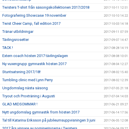
Twisters T-shirt från säsongskollektionen 2017/2018
2017-10-11 12:51
Fotografering Showcase 19 november
2017-10-10 14:22
Twist Cheer Camp, fall edition 2017
2017-10-03 14:18
Tränar utbildningar
2017-09-11 07:59
Tävlingsrosetter
2017-09-07 14:47
TACK !
2017-08-28 14:19
Extern coach hösten 2017 tävlingslagen
2017-08-08 10:01
Ny vuxengrupp gymnastik hösten 2017
2017-08-04 12:27
Stuntsatsning 2017/18!
2017-08-02 15:40
Tumbling clinic med Lynn Perry
2017-08-02 12:39
Ungdomslag nästa säsong
2017-07-05 21:18
Tryout och Provträning i Augusti
2017-07-04 14:03
GLAD MIDSOMMAR !
2017-06-21 09:27
Nytt ungdomslag gymnastik from hösten 2017
2017-06-14 17:56
Tal till Katarina Eriksson på jubileumsuppvisningen 3 juni
2017-06-05 12:08
2017 års vinnare av nomineringarna i Twisters
2017-06-04 09:27