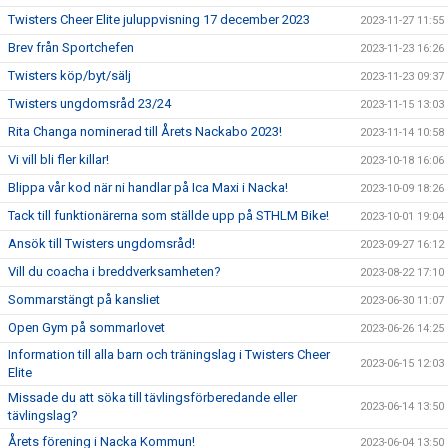
Twisters Cheer Elite juluppvisning 17 december 2023
2023-11-27 11:55
Brev från Sportchefen
2023-11-23 16:26
Twisters köp/byt/sälj
2023-11-23 09:37
Twisters ungdomsråd 23/24
2023-11-15 13:03
Rita Changa nominerad till Årets Nackabo 2023!
2023-11-14 10:58
Vi vill bli fler killar!
2023-10-18 16:06
Blippa vår kod när ni handlar på Ica Maxi i Nacka!
2023-10-09 18:26
Tack till funktionärerna som ställde upp på STHLM Bike!
2023-10-01 19:04
Ansök till Twisters ungdomsråd!
2023-09-27 16:12
Vill du coacha i breddverksamheten?
2023-08-22 17:10
Sommarstängt på kansliet
2023-06-30 11:07
Open Gym på sommarlovet
2023-06-26 14:25
Information till alla barn och träningslag i Twisters Cheer
2023-06-15 12:03
Elite
Missade du att söka till tävlingsförberedande eller
2023-06-14 13:50
tävlingslag?
Årets förening i Nacka Kommun!
2023-06-04 13:50