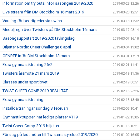
Information om try outs inför säsongen 2019/2020
2019-03-28 12:26
Live stream från DM Stockholm 16 mars 2019
2019-03-20 12:51
Varning för bedrägerier via swish
2019-03-18 11:32
Medaljregn över Twisters på DM Stockholm 16 mars
2019-03-17 08:14
Säsongsuppstart 2019/2020 tävlingslag
2019-03-07 16:18
Biljetter Nordic Cheer Challenge 6 april
2019-03-04 19:02
GENREP inför DM Stockholm 13 mars
2019-03-01 17:19
Extra gymnastikträning 26/2
2019-02-21 11:41
Twisters årsmöte 21 mars 2019
2019-02-19 11:36
Classes under sportlovet
2019-02-19 00:51
TWIST CHEER COMP 2019 RESULTAT
2019-02-16 23:26
Extra gymnastikträning
2019-02-13 13:40
Inställda träningar söndag 3 februari
2019-02-03 10:41
Gymnastiktruppen har lediga platser VT19
2019-01-22 13:05
Twist Cheer Comp 2019 biljetter
2019-01-16 10:21
Förslag på ledamöter till Twisters styrelse 2019/2020
2019-01-02 16:05