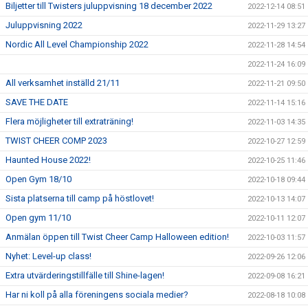
Biljetter till Twisters juluppvisning 18 december 2022
2022-12-14 08:51
Juluppvisning 2022
2022-11-29 13:27
Nordic All Level Championship 2022
2022-11-28 14:54
2022-11-24 16:09
All verksamhet inställd 21/11
2022-11-21 09:50
SAVE THE DATE
2022-11-14 15:16
Flera möjligheter till extraträning!
2022-11-03 14:35
TWIST CHEER COMP 2023
2022-10-27 12:59
Haunted House 2022!
2022-10-25 11:46
Open Gym 18/10
2022-10-18 09:44
Sista platserna till camp på höstlovet!
2022-10-13 14:07
Open gym 11/10
2022-10-11 12:07
Anmälan öppen till Twist Cheer Camp Halloween edition!
2022-10-03 11:57
Nyhet: Level-up class!
2022-09-26 12:06
Extra utvärderingstillfälle till Shine-lagen!
2022-09-08 16:21
Har ni koll på alla föreningens sociala medier?
2022-08-18 10:08