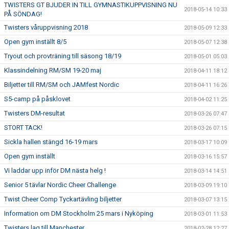
TWISTERS GT BJUDER IN TILL GYMNASTIKUPPVISNING NU
2018-05-14 10:33
PÅ SÖNDAG!
Twisters våruppvisning 2018
2018-05-09 12:33
Open gym inställt 8/5
2018-05-07 12:38
Tryout och provträning till säsong 18/19
2018-05-01 05:03
Klassindelning RM/SM 19-20 maj
2018-04-11 18:12
Biljetter till RM/SM och JAMfest Nordic
2018-04-11 16:26
S5-camp på påsklovet
2018-04-02 11:25
Twisters DM-resultat
2018-03-26 07:47
STORT TACK!
2018-03-26 07:15
Sickla hallen stängd 16-19 mars
2018-03-17 10:09
Open gym inställt
2018-03-16 15:57
Vi laddar upp inför DM nästa helg !
2018-03-14 14:51
Senior 5 tävlar Nordic Cheer Challenge
2018-03-09 19:10
Twist Cheer Comp Tyckartävling biljetter
2018-03-07 13:15
Information om DM Stockholm 25 mars i Nyköping
2018-03-01 11:53
Twisters lag till Manchester
2018-02-28 12:27