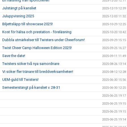
En hälsning från sportchefen
2025-12-20 12:11
Julstängt på kansliet
2025-12-19 12:39
Juluppvisning 2025
2025-12-03 11:32
Biljettsläpp till showcase 2025!
2025-10-29 12:25
Kost för hälsa och prestation - föreläsning
2025-10-20 10:42
Dubbla utmärkelser till Twisters under Cheerforum!
2025-09-29 15:15
Twist Cheer Camp Halloween Edition 2025!
2025-09-25 16:27
Save the date!
2025-09-11 11:49
Twisters söker två nya samordnare
2025-08-26 13:14
Vi söker fler tränare till breddverksamheten!
2025-08-12 12:28
UEM-guld till Twisters!
2025-06-30 15:56
Semesterstängt på kansliet v. 28-31
2025-06-30 12:25
2025-06-25 19:17
2025-06-25 19:15
2025-06-25 19:15
2025-06-25 19:14