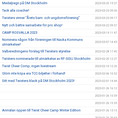
Medaljregn på DM Stockholm
2023-03-25 19:27
Tack alla coacher!
2023-03-23 09:50
Twisters vinner ”Årets barn- och ungdomsförening”
2023-03-23 09:17
Nytt och bättre samarbete för pro shop!
2023-03-22 09:57
CAMP ROSVALLA 2023
2023-03-19 11:47
Nominera någon från föreningen till Nacka Kommuns
2023-03-07 14:43
utmärkelser!
Valberedningens förslag till Twisters styrelse
2023-02-28 17:45
Twisters nominerade till utmärkelse av RF-SISU Stockholm
2023-02-20 12:27
Twist Cheer Comp, ingen livestream
2023-02-10 12:25
Glöm inte köpa era TCC-biljetter i förhand!
2023-02-06 10:52
Sitt med Twisters klack på DM Stockholm 2023!
2023-02-01 14:44
2023-01-26 16:12
2023-01-26 15:59
2023-01-26 15:59
Anmälan öppen till Twist Cheer Camp Winter Edition
2023-01-26 13:15
2023-01-25 20:43