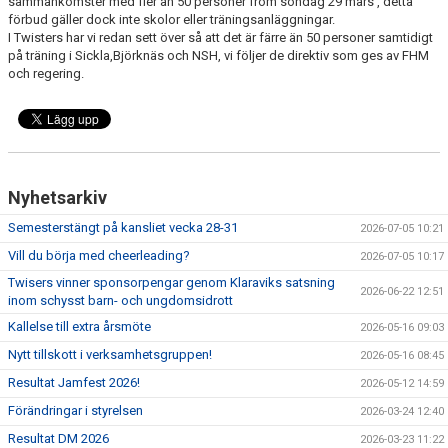
sammankomster med fler än 50 personer from söndag 29 mars , detta
EXTRATRÄNING
förbud gäller dock inte skolor eller träningsanläggningar.
I Twisters har vi redan sett över så att det är färre än 50 personer samtidigt
på träning i Sickla,Björknäs och NSH, vi följer de direktiv som ges av FHM
KLÄDER & MERCH
och regering.
TWIST CHEER COMP
Nyhetsarkiv
Semesterstängt på kansliet vecka 28-31
2026-07-05 10:21
Vill du börja med cheerleading?
2026-07-05 10:17
Twisers vinner sponsorpengar genom Klaraviks satsning
2026-06-22 12:51
inom schysst barn- och ungdomsidrott
Kallelse till extra årsmöte
2026-05-16 09:03
Nytt tillskott i verksamhetsgruppen!
2026-05-16 08:45
Resultat Jamfest 2026!
2026-05-12 14:59
Förändringar i styrelsen
2026-03-24 12:40
Resultat DM 2026
2026-03-23 11:22