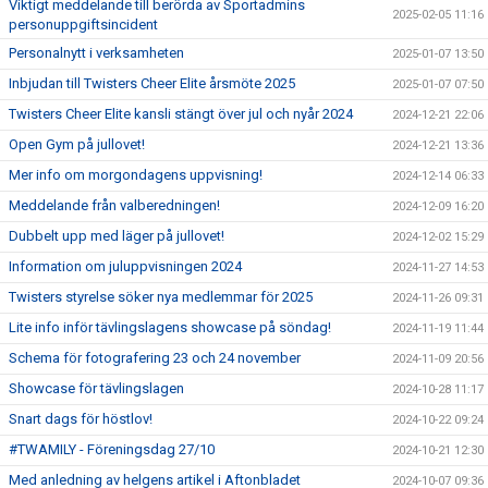
Viktigt meddelande till berörda av Sportadmins
2025-02-05 11:16
personuppgiftsincident
Personalnytt i verksamheten
2025-01-07 13:50
Inbjudan till Twisters Cheer Elite årsmöte 2025
2025-01-07 07:50
Twisters Cheer Elite kansli stängt över jul och nyår 2024
2024-12-21 22:06
Open Gym på jullovet!
2024-12-21 13:36
Mer info om morgondagens uppvisning!
2024-12-14 06:33
Meddelande från valberedningen!
2024-12-09 16:20
Dubbelt upp med läger på jullovet!
2024-12-02 15:29
Information om juluppvisningen 2024
2024-11-27 14:53
Twisters styrelse söker nya medlemmar för 2025
2024-11-26 09:31
Lite info inför tävlingslagens showcase på söndag!
2024-11-19 11:44
Schema för fotografering 23 och 24 november
2024-11-09 20:56
Showcase för tävlingslagen
2024-10-28 11:17
Snart dags för höstlov!
2024-10-22 09:24
#TWAMILY - Föreningsdag 27/10
2024-10-21 12:30
Med anledning av helgens artikel i Aftonbladet
2024-10-07 09:36