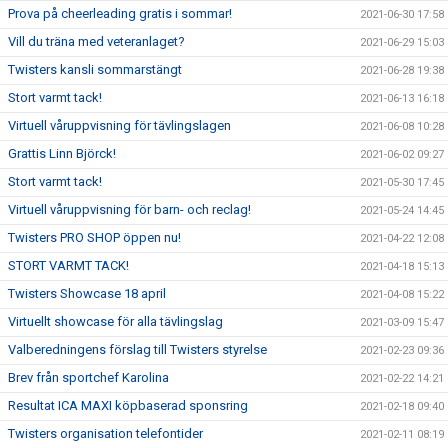
Prova på cheerleading gratis i sommar!
2021-06-30 17:58
Vill du träna med veteranlaget?
2021-06-29 15:03
Twisters kansli sommarstängt
2021-06-28 19:38
Stort varmt tack!
2021-06-13 16:18
Virtuell våruppvisning för tävlingslagen
2021-06-08 10:28
Grattis Linn Björck!
2021-06-02 09:27
Stort varmt tack!
2021-05-30 17:45
Virtuell våruppvisning för barn- och reclag!
2021-05-24 14:45
Twisters PRO SHOP öppen nu!
2021-04-22 12:08
STORT VARMT TACK!
2021-04-18 15:13
Twisters Showcase 18 april
2021-04-08 15:22
Virtuellt showcase för alla tävlingslag
2021-03-09 15:47
Valberedningens förslag till Twisters styrelse
2021-02-23 09:36
Brev från sportchef Karolina
2021-02-22 14:21
Resultat ICA MAXI köpbaserad sponsring
2021-02-18 09:40
Twisters organisation telefontider
2021-02-11 08:19