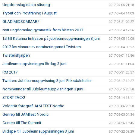
Ungdomslag nästa säsong
2017-07-05 21:18
Tryout och Provträning i Augusti
2017-07-04 14:03
GLAD MIDSOMMAR !
2017-06-21 09:27
Nytt ungdomslag gymnastik from hösten 2017
2017-06-14 17:56
Tal till Katarina Eriksson på jubileumsuppvisningen 3 juni
2017-06-05 12:08
2017 års vinnare av nomineringarna i Twisters
2017-06-04 09:27
Twistershjälpen
2017-06-01 12:56
Jubileumsuppvisningen lördag 3 juni
2017-06-01 11:04
RM 2017
2017-05-31 20:37
Twisters Jubileumsuppvisning 3 juni Eriksdalshallen
2017-05-17 10:27
Nomineringar till Jubileumsuppvisningen 3 juni
2017-05-15 20:50
STORT TACK!
2017-05-14 16:11
Volontär fotograf JAM FEST Nordic
2017-05-06 20:58
Genrep till JAMfest Nordic
2017-05-03 04:34
Genrep till The Summit
2017-04-26 13:45
Bildspel till Jubileumsuppvisningen 3 juni
2017-04-22 09:29