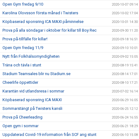
Open Gym fredag 9/10
2020-10-07 09:14
Karolina Olovsson första månad i Twisters
2020-10-02 17:04
Köpbaserad sponsring ICA MAXI påminnelse
2020-10-01 14:30
Prova på alla söndagar i oktober för killar till Boy Rec
2020-09-30 11:20
Prova på-tillfälle för killar!
2020-09-18 16:51
Open Gym fredag 11/9
2020-09-10 10:01
Nytt från Folkhälsomyndigheten
2020-09-02 15:05
Träna och tävla i stunt
2020-08-19 15:41
Stadium Teamsales blir nu Stadium.se
2020-08-14 17:01
Cheerlife öppettider
2020-08-10 17:21
Karantän vid utlandsresa i sommar
2020-07-02 16:14
Köpbaserad sponsring ICA MAXI
2020-06-29 16:05
Sommarstängt på Twisters kansli
2020-06-25 12:12
Prova på Cheerleading
2020-06-24 16:55
Open gym i sommar
2020-06-21 18:29
Uppdaterad Covid-19 information från SCF ang stunt
2020-06-10 15:08