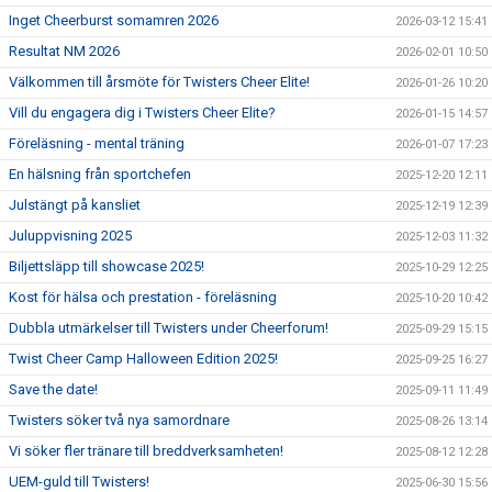
Inget Cheerburst somamren 2026
2026-03-12 15:41
Resultat NM 2026
2026-02-01 10:50
Välkommen till årsmöte för Twisters Cheer Elite!
2026-01-26 10:20
Vill du engagera dig i Twisters Cheer Elite?
2026-01-15 14:57
Föreläsning - mental träning
2026-01-07 17:23
En hälsning från sportchefen
2025-12-20 12:11
Julstängt på kansliet
2025-12-19 12:39
Juluppvisning 2025
2025-12-03 11:32
Biljettsläpp till showcase 2025!
2025-10-29 12:25
Kost för hälsa och prestation - föreläsning
2025-10-20 10:42
Dubbla utmärkelser till Twisters under Cheerforum!
2025-09-29 15:15
Twist Cheer Camp Halloween Edition 2025!
2025-09-25 16:27
Save the date!
2025-09-11 11:49
Twisters söker två nya samordnare
2025-08-26 13:14
Vi söker fler tränare till breddverksamheten!
2025-08-12 12:28
UEM-guld till Twisters!
2025-06-30 15:56