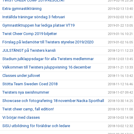
TWIST CHEER COMP 2019 RESULTAT
2019-02-16 23:26
Extra gymnastikträning
2019-02-13 13:40
Inställda träningar söndag 3 februari
2019-02-03 10:41
Gymnastiktruppen har lediga platser VT19
2019-01-22 13:05
Twist Cheer Comp 2019 biljetter
2019-01-16 10:21
Förslag på ledamöter till Twisters styrelse 2019/2020
2019-01-02 16:05
JULSTÄNGT på Twisters kansli
2018-12-11 12:23
Stadium julklappsdagar för alla Twisters medlemmar
2018-12-03 13:45
Välkommen till Twisters juluppvisning 16 december
2018-11-21 13:33
Classes under jullovet
2018-11-16 13:42
Stötta Team Sweden Coed 2018
2018-11-12 16:46
Twisters nya swishnummer
2018-11-07 09:42
Showcase och fotografering 18 november Nacka Sporthall
2018-10-30 14:25
Twist cheer camp, fall edition!
2018-10-10 11:00
Vi börjar med classes
2018-10-03 14:58
SISU utbildning för föräldrar och ledare
2018-10-02 12:32