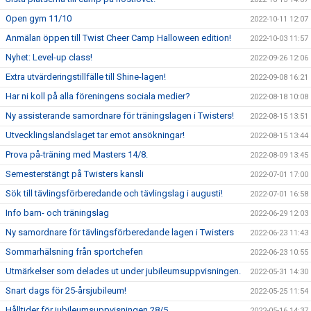
Open gym 11/10
2022-10-11 12:07
Anmälan öppen till Twist Cheer Camp Halloween edition!
2022-10-03 11:57
Nyhet: Level-up class!
2022-09-26 12:06
Extra utvärderingstillfälle till Shine-lagen!
2022-09-08 16:21
Har ni koll på alla föreningens sociala medier?
2022-08-18 10:08
Ny assisterande samordnare för träningslagen i Twisters!
2022-08-15 13:51
Utvecklingslandslaget tar emot ansökningar!
2022-08-15 13:44
Prova på-träning med Masters 14/8.
2022-08-09 13:45
Semesterstängt på Twisters kansli
2022-07-01 17:00
Sök till tävlingsförberedande och tävlingslag i augusti!
2022-07-01 16:58
Info barn- och träningslag
2022-06-29 12:03
Ny samordnare för tävlingsförberedande lagen i Twisters
2022-06-23 11:43
Sommarhälsning från sportchefen
2022-06-23 10:55
Utmärkelser som delades ut under jubileumsuppvisningen.
2022-05-31 14:30
Snart dags för 25-årsjubileum!
2022-05-25 11:54
Hålltider för jubileumsuppvisningen 28/5
2022-05-16 14:37