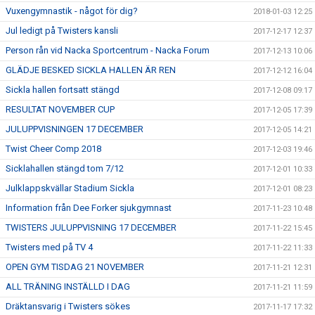
Vuxengymnastik - något för dig?
2018-01-03 12:25
Jul ledigt på Twisters kansli
2017-12-17 12:37
Person rån vid Nacka Sportcentrum - Nacka Forum
2017-12-13 10:06
GLÄDJE BESKED SICKLA HALLEN ÄR REN
2017-12-12 16:04
Sickla hallen fortsatt stängd
2017-12-08 09:17
RESULTAT NOVEMBER CUP
2017-12-05 17:39
JULUPPVISNINGEN 17 DECEMBER
2017-12-05 14:21
Twist Cheer Comp 2018
2017-12-03 19:46
Sicklahallen stängd tom 7/12
2017-12-01 10:33
Julklappskvällar Stadium Sickla
2017-12-01 08:23
Information från Dee Forker sjukgymnast
2017-11-23 10:48
TWISTERS JULUPPVISNING 17 DECEMBER
2017-11-22 15:45
Twisters med på TV 4
2017-11-22 11:33
OPEN GYM TISDAG 21 NOVEMBER
2017-11-21 12:31
ALL TRÄNING INSTÄLLD I DAG
2017-11-21 11:59
Dräktansvarig i Twisters sökes
2017-11-17 17:32