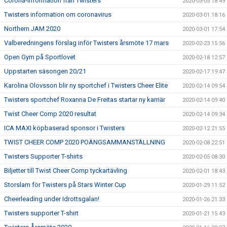
Corona-information från Twisters
2020-03-05 18:49
Twisters information om coronavirus
2020-03-01 18:16
Northern JAM 2020
2020-03-01 17:54
Valberedningens förslag inför Twisters årsmöte 17 mars
2020-02-23 15:56
Open Gym på Sportlovet
2020-02-18 12:57
Uppstarten säsongen 20/21
2020-02-17 19:47
Karolina Olovsson blir ny sportchef i Twisters Cheer Elite
2020-02-14 09:54
Twisters sportchef Roxanna De Freitas startar ny karriär
2020-02-14 09:40
Twist Cheer Comp 2020 resultat
2020-02-14 09:34
ICA MAXI köpbaserad sponsor i Twisters
2020-02-12 21:55
TWIST CHEER COMP 2020 POÄNGSAMMANSTÄLLNING
2020-02-08 22:51
Twisters Supporter T-shirts
2020-02-05 08:30
Biljetter till Twist Cheer Comp tyckartävling
2020-02-01 18:43
Storslam för Twisters på Stars Winter Cup
2020-01-29 11:52
Cheerleading under Idrottsgalan!
2020-01-26 21:33
Twisters supporter T-shirt
2020-01-21 15:43