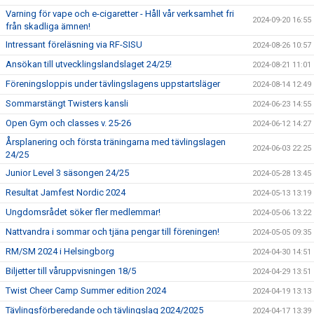
Varning för vape och e-cigaretter - Håll vår verksamhet fri
2024-09-20 16:55
från skadliga ämnen!
Intressant föreläsning via RF-SISU
2024-08-26 10:57
Ansökan till utvecklingslandslaget 24/25!
2024-08-21 11:01
Föreningsloppis under tävlingslagens uppstartsläger
2024-08-14 12:49
Sommarstängt Twisters kansli
2024-06-23 14:55
Open Gym och classes v. 25-26
2024-06-12 14:27
Årsplanering och första träningarna med tävlingslagen
2024-06-03 22:25
24/25
Junior Level 3 säsongen 24/25
2024-05-28 13:45
Resultat Jamfest Nordic 2024
2024-05-13 13:19
Ungdomsrådet söker fler medlemmar!
2024-05-06 13:22
Nattvandra i sommar och tjäna pengar till föreningen!
2024-05-05 09:35
RM/SM 2024 i Helsingborg
2024-04-30 14:51
Biljetter till våruppvisningen 18/5
2024-04-29 13:51
Twist Cheer Camp Summer edition 2024
2024-04-19 13:13
Tävlingsförberedande och tävlingslag 2024/2025
2024-04-17 13:39