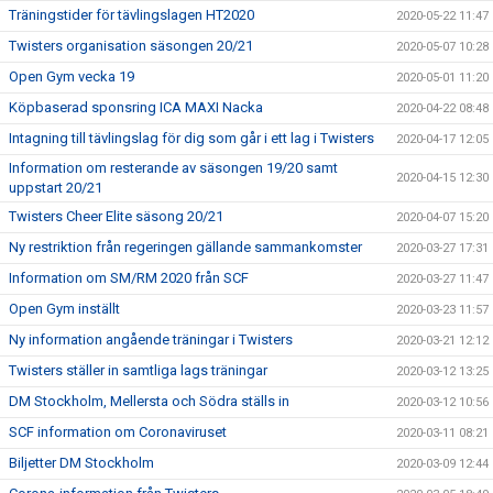
Träningstider för tävlingslagen HT2020
2020-05-22 11:47
Twisters organisation säsongen 20/21
2020-05-07 10:28
Open Gym vecka 19
2020-05-01 11:20
Köpbaserad sponsring ICA MAXI Nacka
2020-04-22 08:48
Intagning till tävlingslag för dig som går i ett lag i Twisters
2020-04-17 12:05
Information om resterande av säsongen 19/20 samt
2020-04-15 12:30
uppstart 20/21
Twisters Cheer Elite säsong 20/21
2020-04-07 15:20
Ny restriktion från regeringen gällande sammankomster
2020-03-27 17:31
Information om SM/RM 2020 från SCF
2020-03-27 11:47
Open Gym inställt
2020-03-23 11:57
Ny information angående träningar i Twisters
2020-03-21 12:12
Twisters ställer in samtliga lags träningar
2020-03-12 13:25
DM Stockholm, Mellersta och Södra ställs in
2020-03-12 10:56
SCF information om Coronaviruset
2020-03-11 08:21
Biljetter DM Stockholm
2020-03-09 12:44