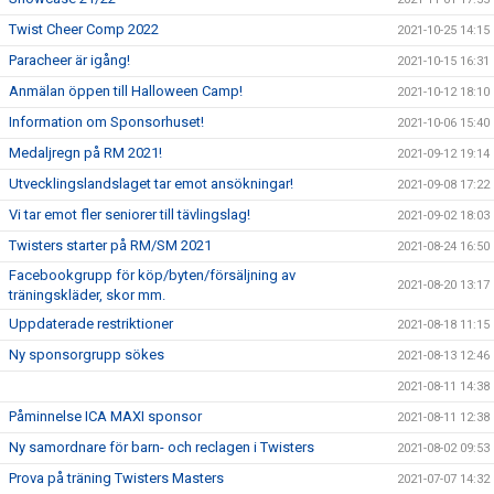
Twist Cheer Comp 2022
2021-10-25 14:15
Paracheer är igång!
2021-10-15 16:31
Anmälan öppen till Halloween Camp!
2021-10-12 18:10
Information om Sponsorhuset!
2021-10-06 15:40
Medaljregn på RM 2021!
2021-09-12 19:14
Utvecklingslandslaget tar emot ansökningar!
2021-09-08 17:22
Vi tar emot fler seniorer till tävlingslag!
2021-09-02 18:03
Twisters starter på RM/SM 2021
2021-08-24 16:50
Facebookgrupp för köp/byten/försäljning av
2021-08-20 13:17
träningskläder, skor mm.
Uppdaterade restriktioner
2021-08-18 11:15
Ny sponsorgrupp sökes
2021-08-13 12:46
2021-08-11 14:38
Påminnelse ICA MAXI sponsor
2021-08-11 12:38
Ny samordnare för barn- och reclagen i Twisters
2021-08-02 09:53
Prova på träning Twisters Masters
2021-07-07 14:32