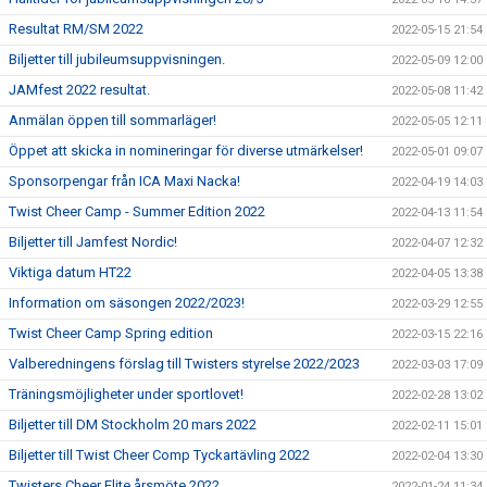
Resultat RM/SM 2022
2022-05-15 21:54
Biljetter till jubileumsuppvisningen.
2022-05-09 12:00
JAMfest 2022 resultat.
2022-05-08 11:42
Anmälan öppen till sommarläger!
2022-05-05 12:11
Öppet att skicka in nomineringar för diverse utmärkelser!
2022-05-01 09:07
Sponsorpengar från ICA Maxi Nacka!
2022-04-19 14:03
Twist Cheer Camp - Summer Edition 2022
2022-04-13 11:54
Biljetter till Jamfest Nordic!
2022-04-07 12:32
Viktiga datum HT22
2022-04-05 13:38
Information om säsongen 2022/2023!
2022-03-29 12:55
Twist Cheer Camp Spring edition
2022-03-15 22:16
Valberedningens förslag till Twisters styrelse 2022/2023
2022-03-03 17:09
Träningsmöjligheter under sportlovet!
2022-02-28 13:02
Biljetter till DM Stockholm 20 mars 2022
2022-02-11 15:01
Biljetter till Twist Cheer Comp Tyckartävling 2022
2022-02-04 13:30
Twisters Cheer Elite årsmöte 2022
2022-01-24 11:34