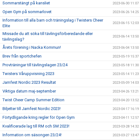
Sommarstängt på kansliet
2023-06-30 11:07
Open Gym på sommarlovet
2023-06-26 14:25
Information till alla barn och träningslag i Twisters Cheer
2023-06-15 12:03
Elite
Missade du att söka till tävlingsförberedande eller
2023-06-14 13:50
tävlingslag?
Årets förening i Nacka Kommun!
2023-06-04 13:50
Brev från sportchefen
2023-05-19 15:37
Provträningar till tävlingslagen 23/24
2023-05-18 11:30
Twisters Våruppvisning 2023
2023-05-14 11:23
Jamfest Nordic 2023 Resultat
2023-05-09 14:03
Viktiga datum maj-september
2023-04-26 13:21
Twist Cheer Camp Summer Edition
2023-04-20 13:52
Biljetter till Jamfest Nordic 2023!
2023-04-17 16:19
Förtydligande kring regler för Open Gym
2023-04-11 12:57
Kvalificerade lag till RM och SM 2023!
2023-03-28 14:32
Information om säsongen 23/24!
2023-03-27 13:47