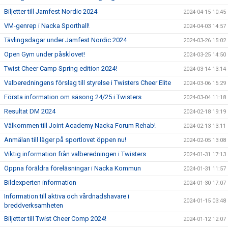
Biljetter till Jamfest Nordic 2024
2024-04-15 10:45
VM-genrep i Nacka Sporthall!
2024-04-03 14:57
Tävlingsdagar under Jamfest Nordic 2024
2024-03-26 15:02
Open Gym under påsklovet!
2024-03-25 14:50
Twist Cheer Camp Spring edition 2024!
2024-03-14 13:14
Valberedningens förslag till styrelse i Twisters Cheer Elite
2024-03-06 15:29
Första information om säsong 24/25 i Twisters
2024-03-04 11:18
Resultat DM 2024
2024-02-18 19:19
Välkommen till Joint Academy Nacka Forum Rehab!
2024-02-13 13:11
Anmälan till läger på sportlovet öppen nu!
2024-02-05 13:08
Viktig information från valberedningen i Twisters
2024-01-31 17:13
Öppna föräldra föreläsningar i Nacka Kommun
2024-01-31 11:57
Bildexperten information
2024-01-30 17:07
Information till aktiva och vårdnadshavare i
2024-01-15 03:48
breddverksamheten
Biljetter till Twist Cheer Comp 2024!
2024-01-12 12:07