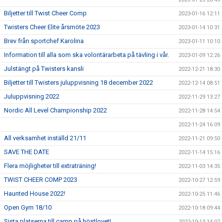
Biljetter till Twist Cheer Comp
2023-01-16 12:11
Twisters Cheer Elite årsmöte 2023
2023-01-14 10:31
Brev från sportchef Karolina
2023-01-11 10:10
Information till alla som ska volontärarbeta på tävling i vår.
2023-01-09 12:26
Julstängt på Twisters kansli
2022-12-21 18:30
Biljetter till Twisters juluppvisning 18 december 2022
2022-12-14 08:51
Juluppvisning 2022
2022-11-29 13:27
Nordic All Level Championship 2022
2022-11-28 14:54
2022-11-24 16:09
All verksamhet inställd 21/11
2022-11-21 09:50
SAVE THE DATE
2022-11-14 15:16
Flera möjligheter till extraträning!
2022-11-03 14:35
TWIST CHEER COMP 2023
2022-10-27 12:59
Haunted House 2022!
2022-10-25 11:46
Open Gym 18/10
2022-10-18 09:44
Sista platserna till camp på höstlovet!
2022-10-13 14:07