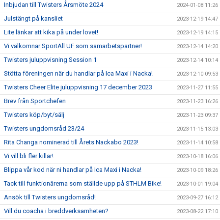
Inbjudan till Twisters Årsmöte 2024
2024-01-08 11:26
Julstängt på kansliet
2023-12-19 14:47
Lite länkar att kika på under lovet!
2023-12-19 14:15
Vi välkomnar SportAll UF som samarbetspartner!
2023-12-14 14:20
Twisters juluppvisning Session 1
2023-12-14 10:14
Stötta föreningen när du handlar på Ica Maxi i Nacka!
2023-12-10 09:53
Twisters Cheer Elite juluppvisning 17 december 2023
2023-11-27 11:55
Brev från Sportchefen
2023-11-23 16:26
Twisters köp/byt/sälj
2023-11-23 09:37
Twisters ungdomsråd 23/24
2023-11-15 13:03
Rita Changa nominerad till Årets Nackabo 2023!
2023-11-14 10:58
Vi vill bli fler killar!
2023-10-18 16:06
Blippa vår kod när ni handlar på Ica Maxi i Nacka!
2023-10-09 18:26
Tack till funktionärerna som ställde upp på STHLM Bike!
2023-10-01 19:04
Ansök till Twisters ungdomsråd!
2023-09-27 16:12
Vill du coacha i breddverksamheten?
2023-08-22 17:10