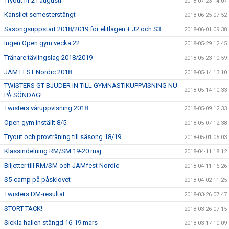
Tryout nr 2 i augusti
2018-07-23 14:07
Kansliet semesterstängt
2018-06-25 07:52
Säsongsuppstart 2018/2019 för elitlagen + J2 och S3
2018-06-01 09:38
Ingen Open gym vecka 22
2018-05-29 12:45
Tränare tävlingslag 2018/2019
2018-05-23 10:59
JAM FEST Nordic 2018
2018-05-14 13:10
TWISTERS GT BJUDER IN TILL GYMNASTIKUPPVISNING NU
2018-05-14 10:33
PÅ SÖNDAG!
Twisters våruppvisning 2018
2018-05-09 12:33
Open gym inställt 8/5
2018-05-07 12:38
Tryout och provträning till säsong 18/19
2018-05-01 05:03
Klassindelning RM/SM 19-20 maj
2018-04-11 18:12
Biljetter till RM/SM och JAMfest Nordic
2018-04-11 16:26
S5-camp på påsklovet
2018-04-02 11:25
Twisters DM-resultat
2018-03-26 07:47
STORT TACK!
2018-03-26 07:15
Sickla hallen stängd 16-19 mars
2018-03-17 10:09