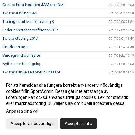
Genrep inför Northern JAM och DM
2017-02-20 13:53
Twisterstävling 18/2
2017-02-17 14:50
Träningsstart Minior Träning 3
2017-02-05 21:54
Ledar och tränarkonferens 2017
2017-02-02 10:24
Twisterstävling 2017
2017-02-01 16:45
Ungdomslagen
2017-01-24 14:40
Värdegrund och syfte
2017-01-22 16:15
Nytt minior träningslag
2017-01-20 10:53
Twisters styrelse söker ny kassör
2017-01-18 11:15
ÅRSMÖTE Twisters
2017-01-18 11:11
För att hemsidan ska fungera korrekt använder vi nödvändiga
Ledarutbildning SISU 11 februari
2017-01-12 07:58
cookies från SportAdmin. Dessa går inte att stänga av.
Föreningen kan också använda frivilliga cookies, t.ex. för statistik
Träna med landslaget - nu på fredag!
2017-01-05 13:36
eller marknadsföring. Du väljer själv om du vill acceptera dessa.
Twisters Kalender 2017
2016-12-14 17:23
Anpassa dina val
PROVA PÅ .....
2016-12-13 08:59
Tack SISU!
Acceptera nödvändiga
Acceptera alla
2016-12-08 15:40
Hjälpledarutbildning
2016-12-08 14:37