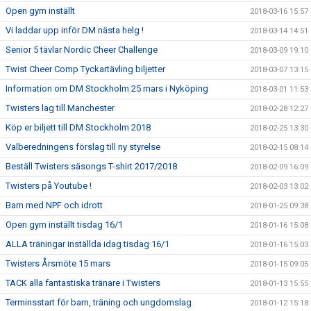
Open gym inställt
2018-03-16 15:57
Vi laddar upp inför DM nästa helg !
2018-03-14 14:51
Senior 5 tävlar Nordic Cheer Challenge
2018-03-09 19:10
Twist Cheer Comp Tyckartävling biljetter
2018-03-07 13:15
Information om DM Stockholm 25 mars i Nyköping
2018-03-01 11:53
Twisters lag till Manchester
2018-02-28 12:27
Köp er biljett till DM Stockholm 2018
2018-02-25 13:30
Valberedningens förslag till ny styrelse
2018-02-15 08:14
Beställ Twisters säsongs T-shirt 2017/2018
2018-02-09 16:09
Twisters på Youtube !
2018-02-03 13:02
Barn med NPF och idrott
2018-01-25 09:38
Open gym inställt tisdag 16/1
2018-01-16 15:08
ALLA träningar inställda idag tisdag 16/1
2018-01-16 15:03
Twisters Årsmöte 15 mars
2018-01-15 09:05
TACK alla fantastiska tränare i Twisters
2018-01-13 15:55
Terminsstart för barn, träning och ungdomslag
2018-01-12 15:18