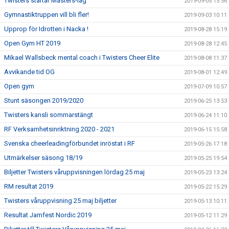
Twisters startar Masters-lag
2019-09-05 15:56
Gymnastiktruppen vill bli fler!
2019-09-03 10:11
Upprop för Idrotten i Nacka !
2019-08-28 15:19
Open Gym HT 2019
2019-08-28 12:45
Mikael Wallsbeck mental coach i Twisters Cheer Elite
2019-08-08 11:37
Avvikande tid OG
2019-08-01 12:49
Open gym
2019-07-09 10:57
Stunt säsongen 2019/2020
2019-06-25 13:53
Twisters kansli sommarstängt
2019-06-24 11:10
RF Verksamhetsinriktning 2020 - 2021
2019-06-15 15:58
Svenska cheerleadingförbundet inröstat i RF
2019-05-26 17:18
Utmärkelser säsong 18/19
2019-05-25 19:54
Biljetter Twisters våruppvisningen lördag 25 maj
2019-05-23 13:24
RM resultat 2019
2019-05-22 15:29
Twisters våruppvisning 25 maj biljetter
2019-05-13 10:11
Resultat Jamfest Nordic 2019
2019-05-12 11:29