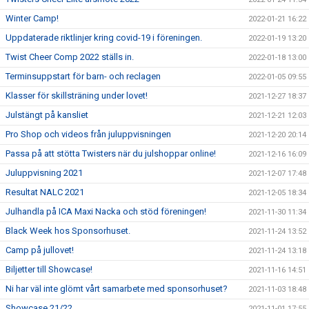
Winter Camp!
2022-01-21 16:22
Uppdaterade riktlinjer kring covid-19 i föreningen.
2022-01-19 13:20
Twist Cheer Comp 2022 ställs in.
2022-01-18 13:00
Terminsuppstart för barn- och reclagen
2022-01-05 09:55
Klasser för skillsträning under lovet!
2021-12-27 18:37
Julstängt på kansliet
2021-12-21 12:03
Pro Shop och videos från juluppvisningen
2021-12-20 20:14
Passa på att stötta Twisters när du julshoppar online!
2021-12-16 16:09
Juluppvisning 2021
2021-12-07 17:48
Resultat NALC 2021
2021-12-05 18:34
Julhandla på ICA Maxi Nacka och stöd föreningen!
2021-11-30 11:34
Black Week hos Sponsorhuset.
2021-11-24 13:52
Camp på jullovet!
2021-11-24 13:18
Biljetter till Showcase!
2021-11-16 14:51
Ni har väl inte glömt vårt samarbete med sponsorhuset?
2021-11-03 18:48
Showcase 21/22
2021-11-01 17:55