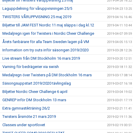
Biljetter till Twisters Våruppvisning 25 maj
2019-04-26 16:22
Laguppdelning för våruppvisningen 25/5
2019-04-23 13:25
TWISTERS VÅRUPPVISNING 25 maj 2019
2019-04-16 16:46
Biljetter till JAM FEST Nordic 11 maj släpps i dag kl.12
2019-04-11 10:44
Medaljregn igen för Twisters i Nordic Cheer Challenge
2019-04-07 09:59
Årets fanbärare för alla Team Sweden lagen på VM
2019-04-05 15:13
Information om try outs inför säsongen 2019/2020
2019-03-28 12:26
Live stream från DM Stockholm 16 mars 2019
2019-03-20 12:51
Varning för bedrägerier via swish
2019-03-18 11:32
Medaljregn över Twisters på DM Stockholm 16 mars
2019-03-17 08:14
Säsongsuppstart 2019/2020 tävlingslag
2019-03-07 16:18
Biljetter Nordic Cheer Challenge 6 april
2019-03-04 19:02
GENREP inför DM Stockholm 13 mars
2019-03-01 17:19
Extra gymnastikträning 26/2
2019-02-21 11:41
Twisters årsmöte 21 mars 2019
2019-02-19 11:36
Classes under sportlovet
2019-02-19 00:51