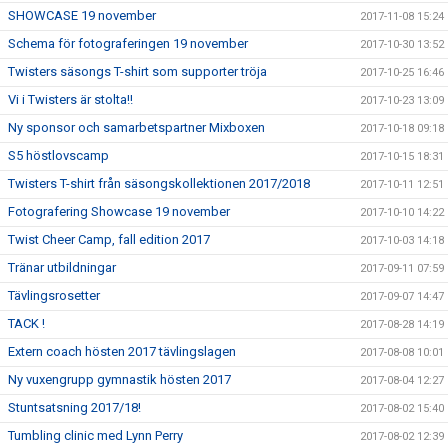
SHOWCASE 19 november
2017-11-08 15:24
Schema för fotograferingen 19 november
2017-10-30 13:52
Twisters säsongs T-shirt som supporter tröja
2017-10-25 16:46
Vi i Twisters är stolta!!
2017-10-23 13:09
Ny sponsor och samarbetspartner Mixboxen
2017-10-18 09:18
S5 höstlovscamp
2017-10-15 18:31
Twisters T-shirt från säsongskollektionen 2017/2018
2017-10-11 12:51
Fotografering Showcase 19 november
2017-10-10 14:22
Twist Cheer Camp, fall edition 2017
2017-10-03 14:18
Tränar utbildningar
2017-09-11 07:59
Tävlingsrosetter
2017-09-07 14:47
TACK !
2017-08-28 14:19
Extern coach hösten 2017 tävlingslagen
2017-08-08 10:01
Ny vuxengrupp gymnastik hösten 2017
2017-08-04 12:27
Stuntsatsning 2017/18!
2017-08-02 15:40
Tumbling clinic med Lynn Perry
2017-08-02 12:39