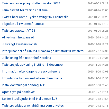
Twisters tävlingslag hösttermin start 2021
2021-02-03 09:17
Terminsstart för träning i hallarna
2021-01-26 21:06
Twist Cheer Comp Tyckartävling 2021 är inställd
2021-01-21 10:25
Inbjudan till Twisters Årsmöte
2021-01-15 11:12
Twisters uppstart VT-21
2021-01-06 08:21
All verksamhet pausad
2020-12-19 14:25
Julstängt Twisters kansli
2020-12-18 18:29
Inför julhandel på ICA MAXI Nacka ge ditt stöd till Twisters!
2020-12-07 14:39
Julhälsning från sportchef Karolina
2020-12-04 09:34
Twisters juluppvisning inställd 13 december
2020-11-26 14:28
Information efter dagens presskonferens
2020-11-20 17:08
Erbjudande från online butiken Cheermania
2020-11-04 12:36
Inställda träningar söndag 1/11
2020-10-30 09:46
Open Gym på höstlovet!
2020-10-27 11:14
Senior Steel bjuder in till Halloween-kul!
2020-10-12 21:57
Twisters erbjuder rehabträning som privates
2020-10-12 17:15