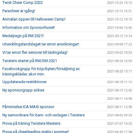
Twist Cheer Comp 2022
2021-10-25 14:15
Paracheer är igång!
2021-10-15 16:31
Anmälan öppen till Halloween Camp!
2021-10-12 18:10
Information om Sponsorhuset!
2021-10-06 15:40
Medaljregn på RM 2021!
2021-09-12 19:14
Utvecklingslandslaget tar emot ansökningar!
2021-09-08 17:22
Vi tar emot fler seniorer till tävlingslag!
2021-09-02 18:03
Twisters starter på RM/SM 2021
2021-08-24 16:50
Facebookgrupp för köp/byten/försäljning av
2021-08-20 13:17
träningskläder, skor mm.
Uppdaterade restriktioner
2021-08-18 11:15
Ny sponsorgrupp sökes
2021-08-13 12:46
2021-08-11 14:38
Påminnelse ICA MAXI sponsor
2021-08-11 12:38
Ny samordnare för barn- och reclagen i Twisters
2021-08-02 09:53
Prova på träning Twisters Masters
2021-07-07 14:32
Prova på cheerleading gratis i sommar!
2021-06-30 17:58