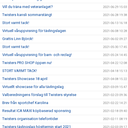
Vill du träna med veteranlaget?
2021-06-29 15:03
Twisters kansli sommarstängt
2021-06-28 19:38
Stort varmt tack!
2021-06-13 16:18
Virtuell våruppvisning för tävlingslagen
2021-06-08 10:28
Grattis Linn Björck!
2021-06-02 09:27
Stort varmt tack!
2021-05-30 17:45
Virtuell våruppvisning för barn- och reclag!
2021-05-24 14:45
Twisters PRO SHOP öppen nu!
2021-04-22 12:08
STORT VARMT TACK!
2021-04-18 15:13
Twisters Showcase 18 april
2021-04-08 15:22
Virtuellt showcase för alla tävlingslag
2021-03-09 15:47
Valberedningens förslag till Twisters styrelse
2021-02-23 09:36
Brev från sportchef Karolina
2021-02-22 14:21
Resultat ICA MAXI köpbaserad sponsring
2021-02-18 09:40
Twisters organisation telefontider
2021-02-11 08:19
Twisters tävlingslag hösttermin start 2021
2021-02-03 09:17