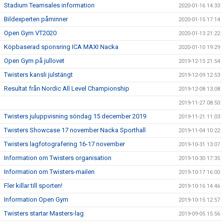
Stadium Teamsales information
2020-01-16 14:33
Bildexperten påminner
2020-01-15 17:14
Open Gym VT2020
2020-01-13 21:22
Köpbaserad sponsring ICA MAXI Nacka
2020-01-10 19:29
Open Gym på jullovet
2019-12-15 21:54
Twisters kansli julstängt
2019-12-09 12:53
Resultat från Nordic All Level Championship
2019-12-08 13:08
2019-11-27 08:50
Twisters juluppvisning söndag 15 december 2019
2019-11-21 11:03
Twisters Showcase 17 november Nacka Sporthall
2019-11-04 10:22
Twisters lagfotografering 16-17 november
2019-10-31 13:07
Information om Twisters organisation
2019-10-30 17:35
Information om Twisters-mailen
2019-10-17 16:00
Fler killar till sporten!
2019-10-16 14:46
Information Open Gym
2019-10-15 12:57
Twisters startar Masters-lag
2019-09-05 15:56