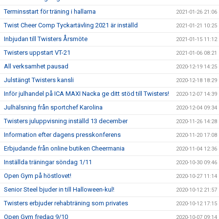
Terminsstart för träning i hallarna
2021-01-26 21:06
Twist Cheer Comp Tyckartävling 2021 är inställd
2021-01-21 10:25
Inbjudan till Twisters Årsmöte
2021-01-15 11:12
Twisters uppstart VT-21
2021-01-06 08:21
All verksamhet pausad
2020-12-19 14:25
Julstängt Twisters kansli
2020-12-18 18:29
Inför julhandel på ICA MAXI Nacka ge ditt stöd till Twisters!
2020-12-07 14:39
Julhälsning från sportchef Karolina
2020-12-04 09:34
Twisters juluppvisning inställd 13 december
2020-11-26 14:28
Information efter dagens presskonferens
2020-11-20 17:08
Erbjudande från online butiken Cheermania
2020-11-04 12:36
Inställda träningar söndag 1/11
2020-10-30 09:46
Open Gym på höstlovet!
2020-10-27 11:14
Senior Steel bjuder in till Halloween-kul!
2020-10-12 21:57
Twisters erbjuder rehabträning som privates
2020-10-12 17:15
Open Gym fredag 9/10
2020-10-07 09:14