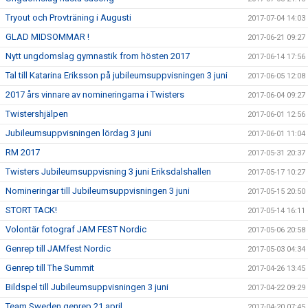
Tryout och Provträning i Augusti
2017-07-04 14:03
GLAD MIDSOMMAR !
2017-06-21 09:27
Nytt ungdomslag gymnastik from hösten 2017
2017-06-14 17:56
Tal till Katarina Eriksson på jubileumsuppvisningen 3 juni
2017-06-05 12:08
2017 års vinnare av nomineringarna i Twisters
2017-06-04 09:27
Twistershjälpen
2017-06-01 12:56
Jubileumsuppvisningen lördag 3 juni
2017-06-01 11:04
RM 2017
2017-05-31 20:37
Twisters Jubileumsuppvisning 3 juni Eriksdalshallen
2017-05-17 10:27
Nomineringar till Jubileumsuppvisningen 3 juni
2017-05-15 20:50
STORT TACK!
2017-05-14 16:11
Volontär fotograf JAM FEST Nordic
2017-05-06 20:58
Genrep till JAMfest Nordic
2017-05-03 04:34
Genrep till The Summit
2017-04-26 13:45
Bildspel till Jubileumsuppvisningen 3 juni
2017-04-22 09:29
Team Sweden genrep 21 april
2017-04-20 07:45