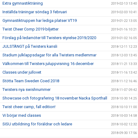
Extra gymnastikträning
2019-02-13 13:40
Inställda träningar söndag 3 februari
2019-02-03 10:41
Gymnastiktruppen har lediga platser VT19
2019-01-22 13:05
Twist Cheer Comp 2019 biljetter
2019-01-16 10:21
Förslag på ledamöter till Twisters styrelse 2019/2020
2019-01-02 16:05
JULSTÄNGT på Twisters kansli
2018-12-11 12:23
Stadium julklappsdagar för alla Twisters medlemmar
2018-12-03 13:45
Välkommen till Twisters juluppvisning 16 december
2018-11-21 13:33
Classes under jullovet
2018-11-16 13:42
Stötta Team Sweden Coed 2018
2018-11-12 16:46
Twisters nya swishnummer
2018-11-07 09:42
Showcase och fotografering 18 november Nacka Sporthall
2018-10-30 14:25
Twist cheer camp, fall edition!
2018-10-10 11:00
Vi börjar med classes
2018-10-03 14:58
SISU utbildning för föräldrar och ledare
2018-10-02 12:32
2018-09-30 17:56