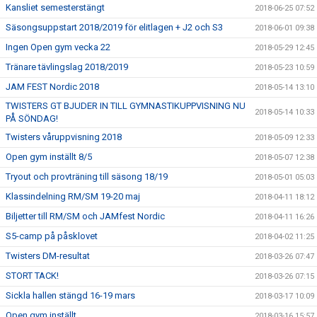
Kansliet semesterstängt
2018-06-25 07:52
Säsongsuppstart 2018/2019 för elitlagen + J2 och S3
2018-06-01 09:38
Ingen Open gym vecka 22
2018-05-29 12:45
Tränare tävlingslag 2018/2019
2018-05-23 10:59
JAM FEST Nordic 2018
2018-05-14 13:10
TWISTERS GT BJUDER IN TILL GYMNASTIKUPPVISNING NU
2018-05-14 10:33
PÅ SÖNDAG!
Twisters våruppvisning 2018
2018-05-09 12:33
Open gym inställt 8/5
2018-05-07 12:38
Tryout och provträning till säsong 18/19
2018-05-01 05:03
Klassindelning RM/SM 19-20 maj
2018-04-11 18:12
Biljetter till RM/SM och JAMfest Nordic
2018-04-11 16:26
S5-camp på påsklovet
2018-04-02 11:25
Twisters DM-resultat
2018-03-26 07:47
STORT TACK!
2018-03-26 07:15
Sickla hallen stängd 16-19 mars
2018-03-17 10:09
Open gym inställt
2018-03-16 15:57