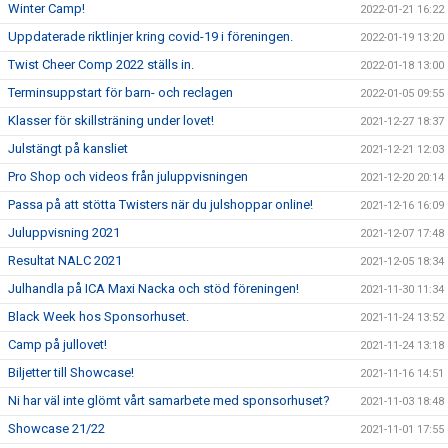
Winter Camp!
2022-01-21 16:22
Uppdaterade riktlinjer kring covid-19 i föreningen.
2022-01-19 13:20
Twist Cheer Comp 2022 ställs in.
2022-01-18 13:00
Terminsuppstart för barn- och reclagen
2022-01-05 09:55
Klasser för skillsträning under lovet!
2021-12-27 18:37
Julstängt på kansliet
2021-12-21 12:03
Pro Shop och videos från juluppvisningen
2021-12-20 20:14
Passa på att stötta Twisters när du julshoppar online!
2021-12-16 16:09
Juluppvisning 2021
2021-12-07 17:48
Resultat NALC 2021
2021-12-05 18:34
Julhandla på ICA Maxi Nacka och stöd föreningen!
2021-11-30 11:34
Black Week hos Sponsorhuset.
2021-11-24 13:52
Camp på jullovet!
2021-11-24 13:18
Biljetter till Showcase!
2021-11-16 14:51
Ni har väl inte glömt vårt samarbete med sponsorhuset?
2021-11-03 18:48
Showcase 21/22
2021-11-01 17:55