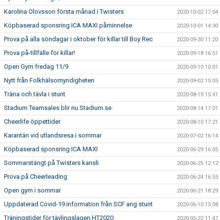
Karolina Olovsson första månad i Twisters
2020-10-02 17:04
Köpbaserad sponsring ICA MAXI påminnelse
2020-10-01 14:30
Prova på alla söndagar i oktober för killar till Boy Rec
2020-09-30 11:20
Prova på-tillfälle för killar!
2020-09-18 16:51
Open Gym fredag 11/9
2020-09-10 10:01
Nytt från Folkhälsomyndigheten
2020-09-02 15:05
Träna och tävla i stunt
2020-08-19 15:41
Stadium Teamsales blir nu Stadium.se
2020-08-14 17:01
Cheerlife öppettider
2020-08-10 17:21
Karantän vid utlandsresa i sommar
2020-07-02 16:14
Köpbaserad sponsring ICA MAXI
2020-06-29 16:05
Sommarstängt på Twisters kansli
2020-06-25 12:12
Prova på Cheerleading
2020-06-24 16:55
Open gym i sommar
2020-06-21 18:29
Uppdaterad Covid-19 information från SCF ang stunt
2020-06-10 15:08
Träningstider för tävlingslagen HT2020
2020-05-22 11:47