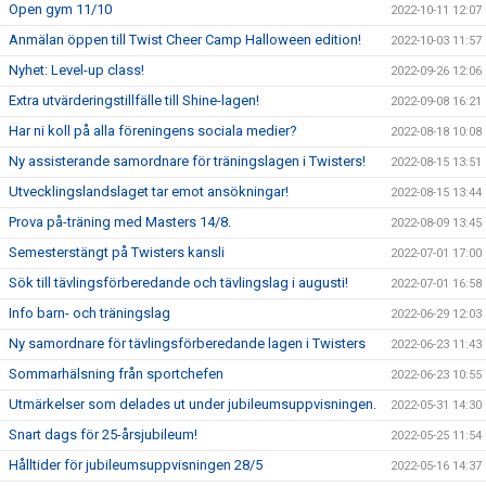
Open gym 11/10
2022-10-11 12:07
Anmälan öppen till Twist Cheer Camp Halloween edition!
2022-10-03 11:57
Nyhet: Level-up class!
2022-09-26 12:06
Extra utvärderingstillfälle till Shine-lagen!
2022-09-08 16:21
Har ni koll på alla föreningens sociala medier?
2022-08-18 10:08
Ny assisterande samordnare för träningslagen i Twisters!
2022-08-15 13:51
Utvecklingslandslaget tar emot ansökningar!
2022-08-15 13:44
Prova på-träning med Masters 14/8.
2022-08-09 13:45
Semesterstängt på Twisters kansli
2022-07-01 17:00
Sök till tävlingsförberedande och tävlingslag i augusti!
2022-07-01 16:58
Info barn- och träningslag
2022-06-29 12:03
Ny samordnare för tävlingsförberedande lagen i Twisters
2022-06-23 11:43
Sommarhälsning från sportchefen
2022-06-23 10:55
Utmärkelser som delades ut under jubileumsuppvisningen.
2022-05-31 14:30
Snart dags för 25-årsjubileum!
2022-05-25 11:54
Hålltider för jubileumsuppvisningen 28/5
2022-05-16 14:37