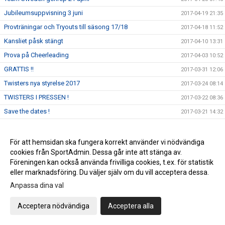
Jubileumsuppvisning 3 juni
2017-04-19 21:35
Provträningar och Tryouts till säsong 17/18
2017-04-18 11:52
Kansliet påsk stängt
2017-04-10 13:31
Prova på Cheerleading
2017-04-03 10:52
GRATTIS !!
2017-03-31 12:06
Twisters nya styrelse 2017
2017-03-24 08:14
TWISTERS I PRESSEN !
2017-03-22 08:36
Save the dates !
2017-03-21 14:32
Medaljregn över Twisters !
2017-03-12 08:48
DM
2017-03-10 15:00
För att hemsidan ska fungera korrekt använder vi nödvändiga
cookies från SportAdmin. Dessa går inte att stänga av.
Twisters organisation from 11 mars
2017-03-07 11:24
Föreningen kan också använda frivilliga cookies, t.ex. för statistik
Grattis Twisters Senior Lev 5
2017-03-06 07:42
eller marknadsföring. Du väljer själv om du vill acceptera dessa.
Twisters Cheer Elite fyller 20 år !
2017-03-01 11:16
Anpassa dina val
Uppstart för elitlagen hösten 2017
2017-02-25 11:21
Acceptera nödvändiga
Acceptera alla
Supporter T-shirt till DM 11 mars
2017-02-21 08:04
Genrep inför Northern JAM och DM
2017-02-20 13:53