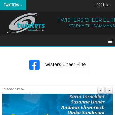
TWISTERS
LOGGA IN
TWISTERS CHEER ELIT
STARKA TILLSAMMANS
HEM
NYHETER
OM TWISTERS
BÖRJA HOS OSS
2018-09-30 17:56
<
>
KALENDER
KONTAKT