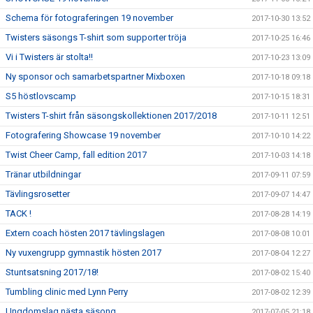
Schema för fotograferingen 19 november
2017-10-30 13:52
Twisters säsongs T-shirt som supporter tröja
2017-10-25 16:46
Vi i Twisters är stolta!!
2017-10-23 13:09
Ny sponsor och samarbetspartner Mixboxen
2017-10-18 09:18
S5 höstlovscamp
2017-10-15 18:31
Twisters T-shirt från säsongskollektionen 2017/2018
2017-10-11 12:51
Fotografering Showcase 19 november
2017-10-10 14:22
Twist Cheer Camp, fall edition 2017
2017-10-03 14:18
Tränar utbildningar
2017-09-11 07:59
Tävlingsrosetter
2017-09-07 14:47
TACK !
2017-08-28 14:19
Extern coach hösten 2017 tävlingslagen
2017-08-08 10:01
Ny vuxengrupp gymnastik hösten 2017
2017-08-04 12:27
Stuntsatsning 2017/18!
2017-08-02 15:40
Tumbling clinic med Lynn Perry
2017-08-02 12:39
Ungdomslag nästa säsong
2017-07-05 21:18