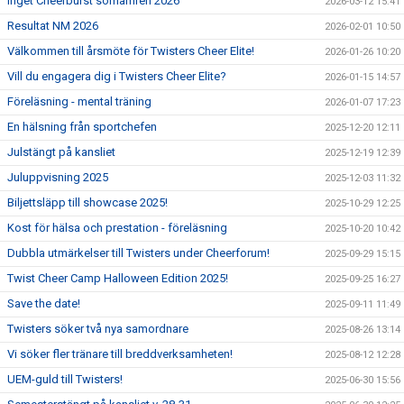
Inget Cheerburst somamren 2026
2026-03-12 15:41
Resultat NM 2026
2026-02-01 10:50
Välkommen till årsmöte för Twisters Cheer Elite!
2026-01-26 10:20
Vill du engagera dig i Twisters Cheer Elite?
2026-01-15 14:57
Föreläsning - mental träning
2026-01-07 17:23
En hälsning från sportchefen
2025-12-20 12:11
Julstängt på kansliet
2025-12-19 12:39
Juluppvisning 2025
2025-12-03 11:32
Biljettsläpp till showcase 2025!
2025-10-29 12:25
Kost för hälsa och prestation - föreläsning
2025-10-20 10:42
Dubbla utmärkelser till Twisters under Cheerforum!
2025-09-29 15:15
Twist Cheer Camp Halloween Edition 2025!
2025-09-25 16:27
Save the date!
2025-09-11 11:49
Twisters söker två nya samordnare
2025-08-26 13:14
Vi söker fler tränare till breddverksamheten!
2025-08-12 12:28
UEM-guld till Twisters!
2025-06-30 15:56