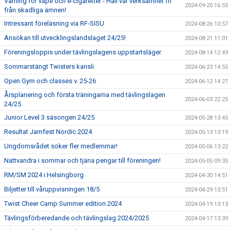
Varning för vape och e-cigaretter - Håll vår verksamhet fri
2024-09-20 16:55
från skadliga ämnen!
Intressant föreläsning via RF-SISU
2024-08-26 10:57
Ansökan till utvecklingslandslaget 24/25!
2024-08-21 11:01
Föreningsloppis under tävlingslagens uppstartsläger
2024-08-14 12:49
Sommarstängt Twisters kansli
2024-06-23 14:55
Open Gym och classes v. 25-26
2024-06-12 14:27
Årsplanering och första träningarna med tävlingslagen
2024-06-03 22:25
24/25
Junior Level 3 säsongen 24/25
2024-05-28 13:45
Resultat Jamfest Nordic 2024
2024-05-13 13:19
Ungdomsrådet söker fler medlemmar!
2024-05-06 13:22
Nattvandra i sommar och tjäna pengar till föreningen!
2024-05-05 09:35
RM/SM 2024 i Helsingborg
2024-04-30 14:51
Biljetter till våruppvisningen 18/5
2024-04-29 13:51
Twist Cheer Camp Summer edition 2024
2024-04-19 13:13
Tävlingsförberedande och tävlingslag 2024/2025
2024-04-17 13:39