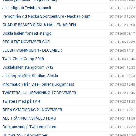
Jul ledigt på Twisters kansli
2017-12-17 12:37
Person rån vid Nacka Sportcentrum - Nacka Forum
2017-12-13 10:06
GLÄDJE BESKED SICKLA HALLEN ÄR REN
2017-12-12 16:04
Sickla hallen fortsatt stängd
2017-12-08 09:17
RESULTAT NOVEMBER CUP
2017-12-05 17:39
JULUPPVISNINGEN 17 DECEMBER
2017-12-05 14:21
Twist Cheer Comp 2018
2017-12-03 19:46
Sicklahallen stängd tom 7/12
2017-12-01 10:33
Julklappskvällar Stadium Sickla
2017-12-01 08:23
Information från Dee Forker sjukgymnast
2017-11-23 10:48
TWISTERS JULUPPVISNING 17 DECEMBER
2017-11-22 15:45
Twisters med på TV 4
2017-11-22 11:33
OPEN GYM TISDAG 21 NOVEMBER
2017-11-21 12:31
ALL TRÄNING INSTÄLLD I DAG
2017-11-21 11:59
Dräktansvarig i Twisters sökes
2017-11-17 17:32
SHOWCASE 19 november
2017-11-08 15:24