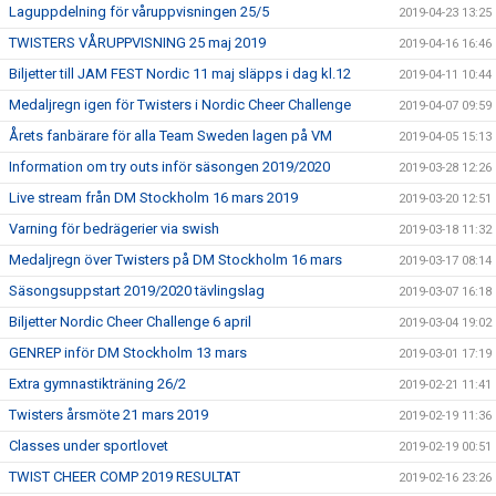
Laguppdelning för våruppvisningen 25/5
2019-04-23 13:25
TWISTERS VÅRUPPVISNING 25 maj 2019
2019-04-16 16:46
Biljetter till JAM FEST Nordic 11 maj släpps i dag kl.12
2019-04-11 10:44
Medaljregn igen för Twisters i Nordic Cheer Challenge
2019-04-07 09:59
Årets fanbärare för alla Team Sweden lagen på VM
2019-04-05 15:13
Information om try outs inför säsongen 2019/2020
2019-03-28 12:26
Live stream från DM Stockholm 16 mars 2019
2019-03-20 12:51
Varning för bedrägerier via swish
2019-03-18 11:32
Medaljregn över Twisters på DM Stockholm 16 mars
2019-03-17 08:14
Säsongsuppstart 2019/2020 tävlingslag
2019-03-07 16:18
Biljetter Nordic Cheer Challenge 6 april
2019-03-04 19:02
GENREP inför DM Stockholm 13 mars
2019-03-01 17:19
Extra gymnastikträning 26/2
2019-02-21 11:41
Twisters årsmöte 21 mars 2019
2019-02-19 11:36
Classes under sportlovet
2019-02-19 00:51
TWIST CHEER COMP 2019 RESULTAT
2019-02-16 23:26