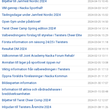
Biljetter till Jamfest Nordic 2024
2024-04-15 10:45
VM-genrep i Nacka Sporthall!
2024-04-03 14:57
Tävlingsdagar under Jamfest Nordic 2024
2024-03-26 15:02
Open Gym under påsklovet!
2024-03-25 14:50
Twist Cheer Camp Spring edition 2024!
2024-03-14 13:14
Valberedningens förslag till styrelse i Twisters Cheer Elite
2024-03-06 15:29
Första information om säsong 24/25 i Twisters
2024-03-04 11:18
Resultat DM 2024
2024-02-18 19:19
Välkommen till Joint Academy Nacka Forum Rehab!
2024-02-13 13:11
Anmälan till läger på sportlovet öppen nu!
2024-02-05 13:08
Viktig information från valberedningen i Twisters
2024-01-31 17:13
Öppna föräldra föreläsningar i Nacka Kommun
2024-01-31 11:57
Bildexperten information
2024-01-30 17:07
Information till aktiva och vårdnadshavare i
2024-01-15 03:48
breddverksamheten
Biljetter till Twist Cheer Comp 2024!
2024-01-12 12:07
Inbjudan till Twisters Årsmöte 2024
2024-01-08 11:26