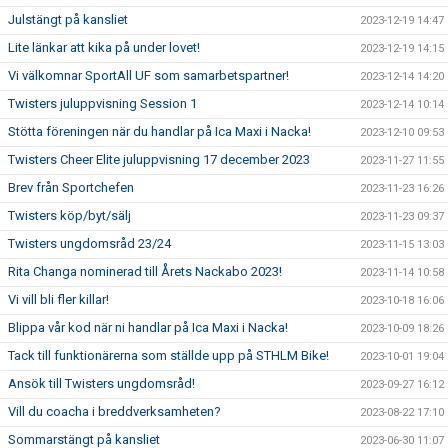
Julstängt på kansliet
2023-12-19 14:47
Lite länkar att kika på under lovet!
2023-12-19 14:15
Vi välkomnar SportAll UF som samarbetspartner!
2023-12-14 14:20
Twisters juluppvisning Session 1
2023-12-14 10:14
Stötta föreningen när du handlar på Ica Maxi i Nacka!
2023-12-10 09:53
Twisters Cheer Elite juluppvisning 17 december 2023
2023-11-27 11:55
Brev från Sportchefen
2023-11-23 16:26
Twisters köp/byt/sälj
2023-11-23 09:37
Twisters ungdomsråd 23/24
2023-11-15 13:03
Rita Changa nominerad till Årets Nackabo 2023!
2023-11-14 10:58
Vi vill bli fler killar!
2023-10-18 16:06
Blippa vår kod när ni handlar på Ica Maxi i Nacka!
2023-10-09 18:26
Tack till funktionärerna som ställde upp på STHLM Bike!
2023-10-01 19:04
Ansök till Twisters ungdomsråd!
2023-09-27 16:12
Vill du coacha i breddverksamheten?
2023-08-22 17:10
Sommarstängt på kansliet
2023-06-30 11:07