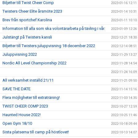
Biljetter till Twist Cheer Comp
2023-01-16 12:11
Twisters Cheer Elite årsmöte 2023
2023-01-14 10:31
Brev från sportchef Karolina
2023-01-11 10:10
Information till alla som ska volontärarbeta på tävling i vår.
2023-01-09 12:26
Julstängt på Twisters kansli
2022-12-21 18:30
Biljetter till Twisters juluppvisning 18 december 2022
2022-12-14 08:51
Juluppvisning 2022
2022-11-29 13:27
Nordic All Level Championship 2022
2022-11-28 14:54
2022-11-24 16:09
All verksamhet inställd 21/11
2022-11-21 09:50
SAVE THE DATE
2022-11-14 15:16
Flera möjligheter till extraträning!
2022-11-03 14:35
TWIST CHEER COMP 2023
2022-10-27 12:59
Haunted House 2022!
2022-10-25 11:46
Open Gym 18/10
2022-10-18 09:44
Sista platserna till camp på höstlovet!
2022-10-13 14:07