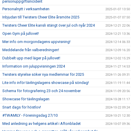
personuppgiftsincident
Personalnytt i verksamheten
2025-01-07 13:50
Inbjudan till Twisters Cheer Elite årsmöte 2025
2025-01-07 07:50
Twisters Cheer Elite kansli stängt över jul och nyår 2024
2024-12-21 22:06
Open Gym på jullovet!
2024-12-21 13:36
Mer info om morgondagens uppvisning!
2024-12-14 06:33
Meddelande från valberedningen!
2024-12-09 16:20
Dubbelt upp med läger på jullovet!
2024-12-02 15:29
Information om juluppvisningen 2024
2024-11-27 14:53
Twisters styrelse söker nya medlemmar för 2025
2024-11-26 09:31
Lite info inför tävlingslagens showcase på söndag!
2024-11-19 11:44
Schema för fotografering 23 och 24 november
2024-11-09 20:56
Showcase för tävlingslagen
2024-10-28 11:17
Snart dags för höstlov!
2024-10-22 09:24
#TWAMILY - Föreningsdag 27/10
2024-10-21 12:30
Med anledning av helgens artikel i Aftonbladet
2024-10-07 09:36