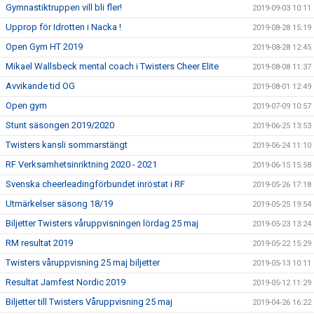
Gymnastiktruppen vill bli fler!
2019-09-03 10:11
Upprop för Idrotten i Nacka !
2019-08-28 15:19
Open Gym HT 2019
2019-08-28 12:45
Mikael Wallsbeck mental coach i Twisters Cheer Elite
2019-08-08 11:37
Avvikande tid OG
2019-08-01 12:49
Open gym
2019-07-09 10:57
Stunt säsongen 2019/2020
2019-06-25 13:53
Twisters kansli sommarstängt
2019-06-24 11:10
RF Verksamhetsinriktning 2020 - 2021
2019-06-15 15:58
Svenska cheerleadingförbundet inröstat i RF
2019-05-26 17:18
Utmärkelser säsong 18/19
2019-05-25 19:54
Biljetter Twisters våruppvisningen lördag 25 maj
2019-05-23 13:24
RM resultat 2019
2019-05-22 15:29
Twisters våruppvisning 25 maj biljetter
2019-05-13 10:11
Resultat Jamfest Nordic 2019
2019-05-12 11:29
Biljetter till Twisters Våruppvisning 25 maj
2019-04-26 16:22