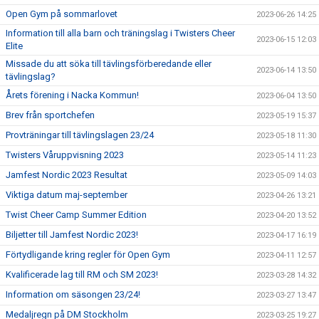
Open Gym på sommarlovet
2023-06-26 14:25
Information till alla barn och träningslag i Twisters Cheer
2023-06-15 12:03
Elite
Missade du att söka till tävlingsförberedande eller
2023-06-14 13:50
tävlingslag?
Årets förening i Nacka Kommun!
2023-06-04 13:50
Brev från sportchefen
2023-05-19 15:37
Provträningar till tävlingslagen 23/24
2023-05-18 11:30
Twisters Våruppvisning 2023
2023-05-14 11:23
Jamfest Nordic 2023 Resultat
2023-05-09 14:03
Viktiga datum maj-september
2023-04-26 13:21
Twist Cheer Camp Summer Edition
2023-04-20 13:52
Biljetter till Jamfest Nordic 2023!
2023-04-17 16:19
Förtydligande kring regler för Open Gym
2023-04-11 12:57
Kvalificerade lag till RM och SM 2023!
2023-03-28 14:32
Information om säsongen 23/24!
2023-03-27 13:47
Medaljregn på DM Stockholm
2023-03-25 19:27