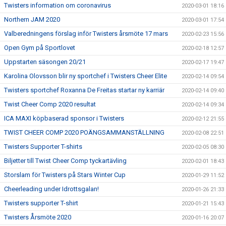
Twisters information om coronavirus
2020-03-01 18:16
Northern JAM 2020
2020-03-01 17:54
Valberedningens förslag inför Twisters årsmöte 17 mars
2020-02-23 15:56
Open Gym på Sportlovet
2020-02-18 12:57
Uppstarten säsongen 20/21
2020-02-17 19:47
Karolina Olovsson blir ny sportchef i Twisters Cheer Elite
2020-02-14 09:54
Twisters sportchef Roxanna De Freitas startar ny karriär
2020-02-14 09:40
Twist Cheer Comp 2020 resultat
2020-02-14 09:34
ICA MAXI köpbaserad sponsor i Twisters
2020-02-12 21:55
TWIST CHEER COMP 2020 POÄNGSAMMANSTÄLLNING
2020-02-08 22:51
Twisters Supporter T-shirts
2020-02-05 08:30
Biljetter till Twist Cheer Comp tyckartävling
2020-02-01 18:43
Storslam för Twisters på Stars Winter Cup
2020-01-29 11:52
Cheerleading under Idrottsgalan!
2020-01-26 21:33
Twisters supporter T-shirt
2020-01-21 15:43
Twisters Årsmöte 2020
2020-01-16 20:07