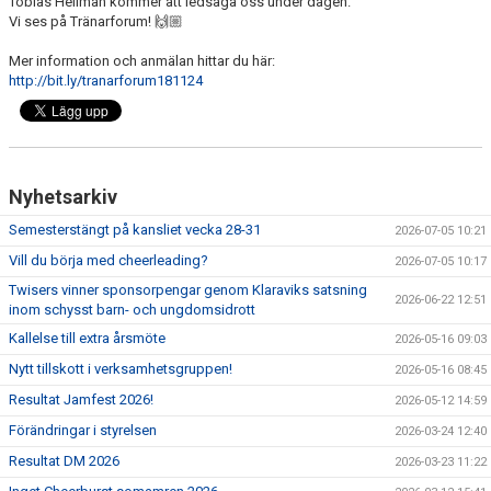
Tobias Hellman kommer att ledsaga oss under dagen.
Vi ses på Tränarforum! 🙌🏼
Mer information och anmälan hittar du här:
http://bit.ly/tranarforum181124
Nyhetsarkiv
Semesterstängt på kansliet vecka 28-31
2026-07-05 10:21
Vill du börja med cheerleading?
2026-07-05 10:17
Twisers vinner sponsorpengar genom Klaraviks satsning
2026-06-22 12:51
inom schysst barn- och ungdomsidrott
Kallelse till extra årsmöte
2026-05-16 09:03
Nytt tillskott i verksamhetsgruppen!
2026-05-16 08:45
Resultat Jamfest 2026!
2026-05-12 14:59
Förändringar i styrelsen
2026-03-24 12:40
Resultat DM 2026
2026-03-23 11:22