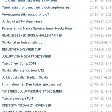
TACK alla fantastiska tränare i Twisters
2018-01-13 15:55
Terminsstart för barn, träning och ungdomslag
2018-01-12 15:18
Vuxengymnastik - något för dig?
2018-01-03 12:25
Jul ledigt på Twisters kansli
2017-12-17 12:37
Person rån vid Nacka Sportcentrum - Nacka Forum
2017-12-13 10:06
GLÄDJE BESKED SICKLA HALLEN ÄR REN
2017-12-12 16:04
Sickla hallen fortsatt stängd
2017-12-08 09:17
RESULTAT NOVEMBER CUP
2017-12-05 17:39
JULUPPVISNINGEN 17 DECEMBER
2017-12-05 14:21
Twist Cheer Comp 2018
2017-12-03 19:46
Sicklahallen stängd tom 7/12
2017-12-01 10:33
Julklappskvällar Stadium Sickla
2017-12-01 08:23
Information från Dee Forker sjukgymnast
2017-11-23 10:48
TWISTERS JULUPPVISNING 17 DECEMBER
2017-11-22 15:45
Twisters med på TV 4
2017-11-22 11:33
OPEN GYM TISDAG 21 NOVEMBER
2017-11-21 12:31