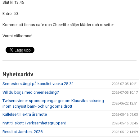
Slut kl.13.45
EXTRATRÄNING
Entrë: 50:-
KLÄDER & MERCH
Kommer att finnas cafe och Cheerlife säljer kläder och rosetter.
TWIST CHEER COMP
Varmt välkomna!
Nyhetsarkiv
Semesterstängt på kansliet vecka 28-31
2026-07-05 10:21
Vill du börja med cheerleading?
2026-07-05 10:17
Twisers vinner sponsorpengar genom Klaraviks satsning
2026-06-22 12:51
inom schysst barn- och ungdomsidrott
Kallelse till extra årsmöte
2026-05-16 09:03
Nytt tillskott i verksamhetsgruppen!
2026-05-16 08:45
Resultat Jamfest 2026!
2026-05-12 14:59