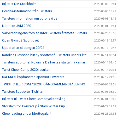
Biljetter DM Stockholm
2020-03-09 12:44
Corona-information från Twisters
2020-03-05 18:49
Twisters information om coronavirus
2020-03-01 18:16
Northern JAM 2020
2020-03-01 17:54
Valberedningens förslag inför Twisters årsmöte 17 mars
2020-02-23 15:56
Open Gym på Sportlovet
2020-02-18 12:57
Uppstarten säsongen 20/21
2020-02-17 19:47
Karolina Olovsson blir ny sportchef i Twisters Cheer Elite
2020-02-14 09:54
Twisters sportchef Roxanna De Freitas startar ny karriär
2020-02-14 09:40
Twist Cheer Comp 2020 resultat
2020-02-14 09:34
ICA MAXI köpbaserad sponsor i Twisters
2020-02-12 21:55
TWIST CHEER COMP 2020 POÄNGSAMMANSTÄLLNING
2020-02-08 22:51
Twisters Supporter T-shirts
2020-02-05 08:30
Biljetter till Twist Cheer Comp tyckartävling
2020-02-01 18:43
Storslam för Twisters på Stars Winter Cup
2020-01-29 11:52
Cheerleading under Idrottsgalan!
2020-01-26 21:33