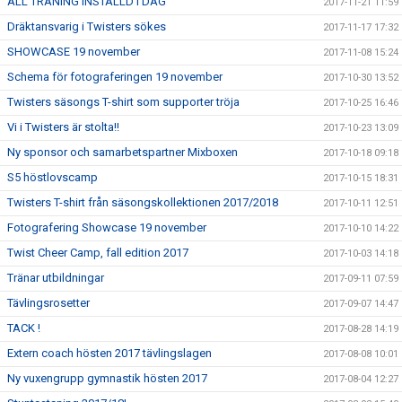
ALL TRÄNING INSTÄLLD I DAG
2017-11-21 11:59
Dräktansvarig i Twisters sökes
2017-11-17 17:32
SHOWCASE 19 november
2017-11-08 15:24
Schema för fotograferingen 19 november
2017-10-30 13:52
Twisters säsongs T-shirt som supporter tröja
2017-10-25 16:46
Vi i Twisters är stolta!!
2017-10-23 13:09
Ny sponsor och samarbetspartner Mixboxen
2017-10-18 09:18
S5 höstlovscamp
2017-10-15 18:31
Twisters T-shirt från säsongskollektionen 2017/2018
2017-10-11 12:51
Fotografering Showcase 19 november
2017-10-10 14:22
Twist Cheer Camp, fall edition 2017
2017-10-03 14:18
Tränar utbildningar
2017-09-11 07:59
Tävlingsrosetter
2017-09-07 14:47
TACK !
2017-08-28 14:19
Extern coach hösten 2017 tävlingslagen
2017-08-08 10:01
Ny vuxengrupp gymnastik hösten 2017
2017-08-04 12:27