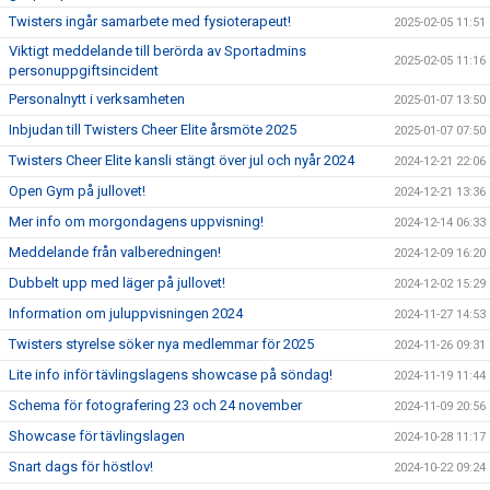
Twisters ingår samarbete med fysioterapeut!
2025-02-05 11:51
Viktigt meddelande till berörda av Sportadmins
2025-02-05 11:16
personuppgiftsincident
Personalnytt i verksamheten
2025-01-07 13:50
Inbjudan till Twisters Cheer Elite årsmöte 2025
2025-01-07 07:50
Twisters Cheer Elite kansli stängt över jul och nyår 2024
2024-12-21 22:06
Open Gym på jullovet!
2024-12-21 13:36
Mer info om morgondagens uppvisning!
2024-12-14 06:33
Meddelande från valberedningen!
2024-12-09 16:20
Dubbelt upp med läger på jullovet!
2024-12-02 15:29
Information om juluppvisningen 2024
2024-11-27 14:53
Twisters styrelse söker nya medlemmar för 2025
2024-11-26 09:31
Lite info inför tävlingslagens showcase på söndag!
2024-11-19 11:44
Schema för fotografering 23 och 24 november
2024-11-09 20:56
Showcase för tävlingslagen
2024-10-28 11:17
Snart dags för höstlov!
2024-10-22 09:24