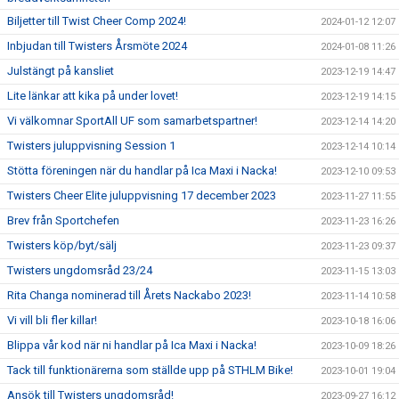
Biljetter till Twist Cheer Comp 2024!
2024-01-12 12:07
Inbjudan till Twisters Årsmöte 2024
2024-01-08 11:26
Julstängt på kansliet
2023-12-19 14:47
Lite länkar att kika på under lovet!
2023-12-19 14:15
Vi välkomnar SportAll UF som samarbetspartner!
2023-12-14 14:20
Twisters juluppvisning Session 1
2023-12-14 10:14
Stötta föreningen när du handlar på Ica Maxi i Nacka!
2023-12-10 09:53
Twisters Cheer Elite juluppvisning 17 december 2023
2023-11-27 11:55
Brev från Sportchefen
2023-11-23 16:26
Twisters köp/byt/sälj
2023-11-23 09:37
Twisters ungdomsråd 23/24
2023-11-15 13:03
Rita Changa nominerad till Årets Nackabo 2023!
2023-11-14 10:58
Vi vill bli fler killar!
2023-10-18 16:06
Blippa vår kod när ni handlar på Ica Maxi i Nacka!
2023-10-09 18:26
Tack till funktionärerna som ställde upp på STHLM Bike!
2023-10-01 19:04
Ansök till Twisters ungdomsråd!
2023-09-27 16:12