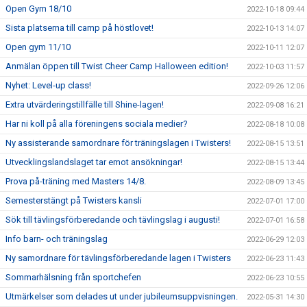
Open Gym 18/10
2022-10-18 09:44
Sista platserna till camp på höstlovet!
2022-10-13 14:07
Open gym 11/10
2022-10-11 12:07
Anmälan öppen till Twist Cheer Camp Halloween edition!
2022-10-03 11:57
Nyhet: Level-up class!
2022-09-26 12:06
Extra utvärderingstillfälle till Shine-lagen!
2022-09-08 16:21
Har ni koll på alla föreningens sociala medier?
2022-08-18 10:08
Ny assisterande samordnare för träningslagen i Twisters!
2022-08-15 13:51
Utvecklingslandslaget tar emot ansökningar!
2022-08-15 13:44
Prova på-träning med Masters 14/8.
2022-08-09 13:45
Semesterstängt på Twisters kansli
2022-07-01 17:00
Sök till tävlingsförberedande och tävlingslag i augusti!
2022-07-01 16:58
Info barn- och träningslag
2022-06-29 12:03
Ny samordnare för tävlingsförberedande lagen i Twisters
2022-06-23 11:43
Sommarhälsning från sportchefen
2022-06-23 10:55
Utmärkelser som delades ut under jubileumsuppvisningen.
2022-05-31 14:30