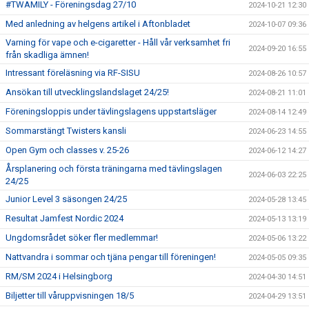
#TWAMILY - Föreningsdag 27/10
2024-10-21 12:30
Med anledning av helgens artikel i Aftonbladet
2024-10-07 09:36
Varning för vape och e-cigaretter - Håll vår verksamhet fri
2024-09-20 16:55
från skadliga ämnen!
Intressant föreläsning via RF-SISU
2024-08-26 10:57
Ansökan till utvecklingslandslaget 24/25!
2024-08-21 11:01
Föreningsloppis under tävlingslagens uppstartsläger
2024-08-14 12:49
Sommarstängt Twisters kansli
2024-06-23 14:55
Open Gym och classes v. 25-26
2024-06-12 14:27
Årsplanering och första träningarna med tävlingslagen
2024-06-03 22:25
24/25
Junior Level 3 säsongen 24/25
2024-05-28 13:45
Resultat Jamfest Nordic 2024
2024-05-13 13:19
Ungdomsrådet söker fler medlemmar!
2024-05-06 13:22
Nattvandra i sommar och tjäna pengar till föreningen!
2024-05-05 09:35
RM/SM 2024 i Helsingborg
2024-04-30 14:51
Biljetter till våruppvisningen 18/5
2024-04-29 13:51