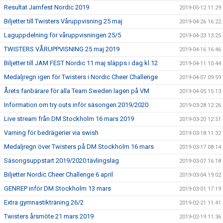
Resultat Jamfest Nordic 2019
2019-05-12 11:29
Biljetter till Twisters Våruppvisning 25 maj
2019-04-26 16:22
Laguppdelning för våruppvisningen 25/5
2019-04-23 13:25
TWISTERS VÅRUPPVISNING 25 maj 2019
2019-04-16 16:46
Biljetter till JAM FEST Nordic 11 maj släpps i dag kl.12
2019-04-11 10:44
Medaljregn igen för Twisters i Nordic Cheer Challenge
2019-04-07 09:59
Årets fanbärare för alla Team Sweden lagen på VM
2019-04-05 15:13
Information om try outs inför säsongen 2019/2020
2019-03-28 12:26
Live stream från DM Stockholm 16 mars 2019
2019-03-20 12:51
Varning för bedrägerier via swish
2019-03-18 11:32
Medaljregn över Twisters på DM Stockholm 16 mars
2019-03-17 08:14
Säsongsuppstart 2019/2020 tävlingslag
2019-03-07 16:18
Biljetter Nordic Cheer Challenge 6 april
2019-03-04 19:02
GENREP inför DM Stockholm 13 mars
2019-03-01 17:19
Extra gymnastikträning 26/2
2019-02-21 11:41
Twisters årsmöte 21 mars 2019
2019-02-19 11:36