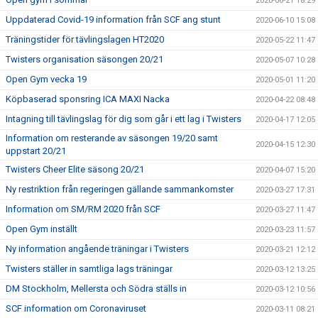
2020-06-21 18:29
Uppdaterad Covid-19 information från SCF ang stunt
2020-06-10 15:08
Träningstider för tävlingslagen HT2020
2020-05-22 11:47
Twisters organisation säsongen 20/21
2020-05-07 10:28
Open Gym vecka 19
2020-05-01 11:20
Köpbaserad sponsring ICA MAXI Nacka
2020-04-22 08:48
Intagning till tävlingslag för dig som går i ett lag i Twisters
2020-04-17 12:05
Information om resterande av säsongen 19/20 samt
2020-04-15 12:30
uppstart 20/21
Twisters Cheer Elite säsong 20/21
2020-04-07 15:20
Ny restriktion från regeringen gällande sammankomster
2020-03-27 17:31
Information om SM/RM 2020 från SCF
2020-03-27 11:47
Open Gym inställt
2020-03-23 11:57
Ny information angående träningar i Twisters
2020-03-21 12:12
Twisters ställer in samtliga lags träningar
2020-03-12 13:25
DM Stockholm, Mellersta och Södra ställs in
2020-03-12 10:56
SCF information om Coronaviruset
2020-03-11 08:21