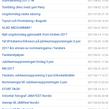
Stuntsatsning 2017/18!
2017-08-02 15:40
Tumbling clinic med Lynn Perry
2017-08-02 12:39
Ungdomslag nästa säsong
2017-07-05 21:18
Tryout och Provträning i Augusti
2017-07-04 14:03
GLAD MIDSOMMAR !
2017-06-21 09:27
Nytt ungdomslag gymnastik from hösten 2017
2017-06-14 17:56
Tal till Katarina Eriksson på jubileumsuppvisningen 3 juni
2017-06-05 12:08
2017 års vinnare av nomineringarna i Twisters
2017-06-04 09:27
Twistershjälpen
2017-06-01 12:56
Jubileumsuppvisningen lördag 3 juni
2017-06-01 11:04
RM 2017
2017-05-31 20:37
Twisters Jubileumsuppvisning 3 juni Eriksdalshallen
2017-05-17 10:27
Nomineringar till Jubileumsuppvisningen 3 juni
2017-05-15 20:50
STORT TACK!
2017-05-14 16:11
Volontär fotograf JAM FEST Nordic
2017-05-06 20:58
Genrep till JAMfest Nordic
2017-05-03 04:34