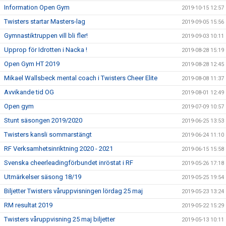
Information Open Gym
2019-10-15 12:57
Twisters startar Masters-lag
2019-09-05 15:56
Gymnastiktruppen vill bli fler!
2019-09-03 10:11
Upprop för Idrotten i Nacka !
2019-08-28 15:19
Open Gym HT 2019
2019-08-28 12:45
Mikael Wallsbeck mental coach i Twisters Cheer Elite
2019-08-08 11:37
Avvikande tid OG
2019-08-01 12:49
Open gym
2019-07-09 10:57
Stunt säsongen 2019/2020
2019-06-25 13:53
Twisters kansli sommarstängt
2019-06-24 11:10
RF Verksamhetsinriktning 2020 - 2021
2019-06-15 15:58
Svenska cheerleadingförbundet inröstat i RF
2019-05-26 17:18
Utmärkelser säsong 18/19
2019-05-25 19:54
Biljetter Twisters våruppvisningen lördag 25 maj
2019-05-23 13:24
RM resultat 2019
2019-05-22 15:29
Twisters våruppvisning 25 maj biljetter
2019-05-13 10:11