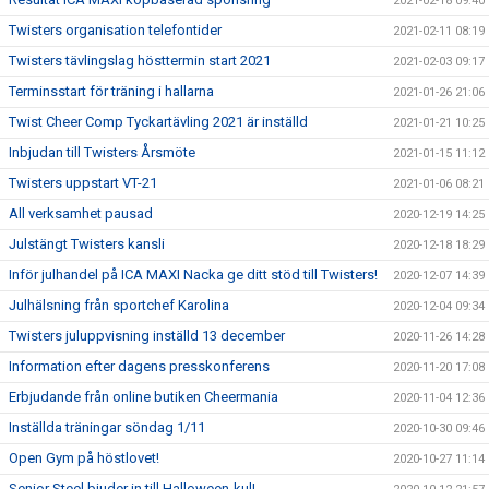
2021-02-18 09:40
Twisters organisation telefontider
2021-02-11 08:19
Twisters tävlingslag hösttermin start 2021
2021-02-03 09:17
Terminsstart för träning i hallarna
2021-01-26 21:06
Twist Cheer Comp Tyckartävling 2021 är inställd
2021-01-21 10:25
Inbjudan till Twisters Årsmöte
2021-01-15 11:12
Twisters uppstart VT-21
2021-01-06 08:21
All verksamhet pausad
2020-12-19 14:25
Julstängt Twisters kansli
2020-12-18 18:29
Inför julhandel på ICA MAXI Nacka ge ditt stöd till Twisters!
2020-12-07 14:39
Julhälsning från sportchef Karolina
2020-12-04 09:34
Twisters juluppvisning inställd 13 december
2020-11-26 14:28
Information efter dagens presskonferens
2020-11-20 17:08
Erbjudande från online butiken Cheermania
2020-11-04 12:36
Inställda träningar söndag 1/11
2020-10-30 09:46
Open Gym på höstlovet!
2020-10-27 11:14
Senior Steel bjuder in till Halloween-kul!