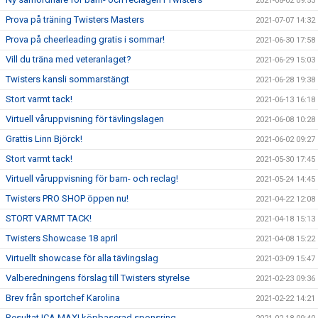
2021-08-02 09:53
Prova på träning Twisters Masters
2021-07-07 14:32
Prova på cheerleading gratis i sommar!
2021-06-30 17:58
Vill du träna med veteranlaget?
2021-06-29 15:03
Twisters kansli sommarstängt
2021-06-28 19:38
Stort varmt tack!
2021-06-13 16:18
Virtuell våruppvisning för tävlingslagen
2021-06-08 10:28
Grattis Linn Björck!
2021-06-02 09:27
Stort varmt tack!
2021-05-30 17:45
Virtuell våruppvisning för barn- och reclag!
2021-05-24 14:45
Twisters PRO SHOP öppen nu!
2021-04-22 12:08
STORT VARMT TACK!
2021-04-18 15:13
Twisters Showcase 18 april
2021-04-08 15:22
Virtuellt showcase för alla tävlingslag
2021-03-09 15:47
Valberedningens förslag till Twisters styrelse
2021-02-23 09:36
Brev från sportchef Karolina
2021-02-22 14:21
Resultat ICA MAXI köpbaserad sponsring