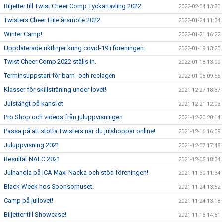
Biljetter till Twist Cheer Comp Tyckartävling 2022
2022-02-04 13:30
Twisters Cheer Elite årsmöte 2022
2022-01-24 11:34
Winter Camp!
2022-01-21 16:22
Uppdaterade riktlinjer kring covid-19 i föreningen.
2022-01-19 13:20
Twist Cheer Comp 2022 ställs in.
2022-01-18 13:00
Terminsuppstart för barn- och reclagen
2022-01-05 09:55
Klasser för skillsträning under lovet!
2021-12-27 18:37
Julstängt på kansliet
2021-12-21 12:03
Pro Shop och videos från juluppvisningen
2021-12-20 20:14
Passa på att stötta Twisters när du julshoppar online!
2021-12-16 16:09
Juluppvisning 2021
2021-12-07 17:48
Resultat NALC 2021
2021-12-05 18:34
Julhandla på ICA Maxi Nacka och stöd föreningen!
2021-11-30 11:34
Black Week hos Sponsorhuset.
2021-11-24 13:52
Camp på jullovet!
2021-11-24 13:18
Biljetter till Showcase!
2021-11-16 14:51