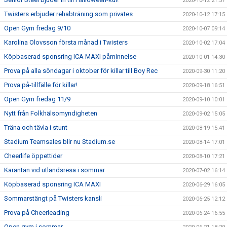
2020-10-12 21:57
Twisters erbjuder rehabträning som privates
2020-10-12 17:15
Open Gym fredag 9/10
2020-10-07 09:14
Karolina Olovsson första månad i Twisters
2020-10-02 17:04
Köpbaserad sponsring ICA MAXI påminnelse
2020-10-01 14:30
Prova på alla söndagar i oktober för killar till Boy Rec
2020-09-30 11:20
Prova på-tillfälle för killar!
2020-09-18 16:51
Open Gym fredag 11/9
2020-09-10 10:01
Nytt från Folkhälsomyndigheten
2020-09-02 15:05
Träna och tävla i stunt
2020-08-19 15:41
Stadium Teamsales blir nu Stadium.se
2020-08-14 17:01
Cheerlife öppettider
2020-08-10 17:21
Karantän vid utlandsresa i sommar
2020-07-02 16:14
Köpbaserad sponsring ICA MAXI
2020-06-29 16:05
Sommarstängt på Twisters kansli
2020-06-25 12:12
Prova på Cheerleading
2020-06-24 16:55
Open gym i sommar