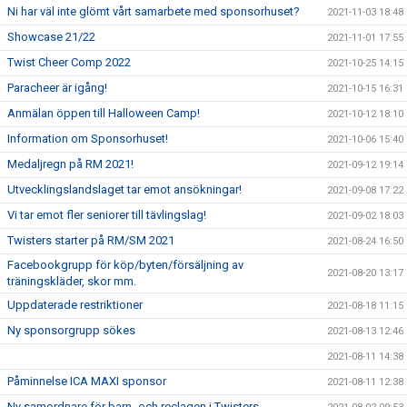
Ni har väl inte glömt vårt samarbete med sponsorhuset?
2021-11-03 18:48
Showcase 21/22
2021-11-01 17:55
Twist Cheer Comp 2022
2021-10-25 14:15
Paracheer är igång!
2021-10-15 16:31
Anmälan öppen till Halloween Camp!
2021-10-12 18:10
Information om Sponsorhuset!
2021-10-06 15:40
Medaljregn på RM 2021!
2021-09-12 19:14
Utvecklingslandslaget tar emot ansökningar!
2021-09-08 17:22
Vi tar emot fler seniorer till tävlingslag!
2021-09-02 18:03
Twisters starter på RM/SM 2021
2021-08-24 16:50
Facebookgrupp för köp/byten/försäljning av
2021-08-20 13:17
träningskläder, skor mm.
Uppdaterade restriktioner
2021-08-18 11:15
Ny sponsorgrupp sökes
2021-08-13 12:46
2021-08-11 14:38
Påminnelse ICA MAXI sponsor
2021-08-11 12:38
Ny samordnare för barn- och reclagen i Twisters