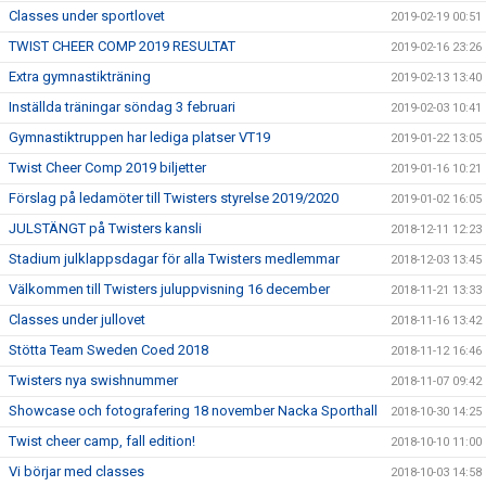
Classes under sportlovet
2019-02-19 00:51
TWIST CHEER COMP 2019 RESULTAT
2019-02-16 23:26
Extra gymnastikträning
2019-02-13 13:40
Inställda träningar söndag 3 februari
2019-02-03 10:41
Gymnastiktruppen har lediga platser VT19
2019-01-22 13:05
Twist Cheer Comp 2019 biljetter
2019-01-16 10:21
Förslag på ledamöter till Twisters styrelse 2019/2020
2019-01-02 16:05
JULSTÄNGT på Twisters kansli
2018-12-11 12:23
Stadium julklappsdagar för alla Twisters medlemmar
2018-12-03 13:45
Välkommen till Twisters juluppvisning 16 december
2018-11-21 13:33
Classes under jullovet
2018-11-16 13:42
Stötta Team Sweden Coed 2018
2018-11-12 16:46
Twisters nya swishnummer
2018-11-07 09:42
Showcase och fotografering 18 november Nacka Sporthall
2018-10-30 14:25
Twist cheer camp, fall edition!
2018-10-10 11:00
Vi börjar med classes
2018-10-03 14:58