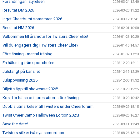
Förändringar i styrelsen
2026-03-24 12:40
Resultat DM 2026
2026-03-23 11:22
Inget Cheerburst somamren 2026
2026-03-12 15:41
Resultat NM 2026
2026-02-01 10:50
Välkommen till årsmöte för Twisters Cheer Elite!
2026-01-26 10:20
Vill du engagera dig i Twisters Cheer Elite?
2026-01-15 14:57
Föreläsning - mental träning
2026-01-07 17:23
En hälsning från sportchefen
2025-12-20 12:11
Julstängt på kansliet
2025-12-19 12:39
Juluppvisning 2025
2025-12-03 11:32
Biljettsläpp till showcase 2025!
2025-10-29 12:25
Kost för hälsa och prestation - föreläsning
2025-10-20 10:42
Dubbla utmärkelser till Twisters under Cheerforum!
2025-09-29 15:15
Twist Cheer Camp Halloween Edition 2025!
2025-09-25 16:27
Save the date!
2025-09-11 11:49
Twisters söker två nya samordnare
2025-08-26 13:14