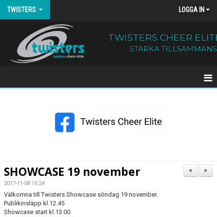
TWISTERS
LOGGA IN
TWISTERS CHEER ELIT
STARKA TILLSAMMANS
HEM
NYHETER
OM TWISTERS
BÖRJA HOS OSS
SHOWCASE 19 november
<
>
KALENDER
2017-11-08 15:24
Välkomna till Twisters Showcase söndag 19 november.
Publikinsläpp kl.12.45
KONTAKT
Showcase start kl.13.00