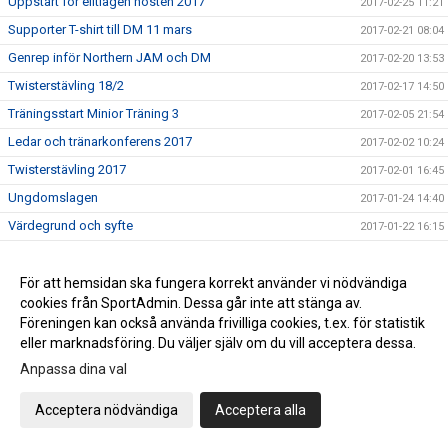
Uppstart för elitlagen hösten 2017
2017-02-25 11:21
Supporter T-shirt till DM 11 mars
2017-02-21 08:04
Genrep inför Northern JAM och DM
2017-02-20 13:53
Twisterstävling 18/2
2017-02-17 14:50
Träningsstart Minior Träning 3
2017-02-05 21:54
Ledar och tränarkonferens 2017
2017-02-02 10:24
Twisterstävling 2017
2017-02-01 16:45
Ungdomslagen
2017-01-24 14:40
Värdegrund och syfte
2017-01-22 16:15
Nytt minior träningslag
2017-01-20 10:53
Twisters styrelse söker ny kassör
För att hemsidan ska fungera korrekt använder vi nödvändiga
2017-01-18 11:15
cookies från SportAdmin. Dessa går inte att stänga av.
ÅRSMÖTE Twisters
2017-01-18 11:11
Föreningen kan också använda frivilliga cookies, t.ex. för statistik
Ledarutbildning SISU 11 februari
2017-01-12 07:58
eller marknadsföring. Du väljer själv om du vill acceptera dessa.
Träna med landslaget - nu på fredag!
2017-01-05 13:36
Anpassa dina val
Twisters Kalender 2017
2016-12-14 17:23
Acceptera nödvändiga
Acceptera alla
PROVA PÅ .....
2016-12-13 08:59