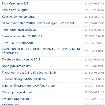
Extra Open gym 2/8
2018-08-01 17:11
Tryout nr 2 i augusti
2018-07-23 14:07
Kansliet semesterstängt
2018-06-25 07:52
Säsongsuppstart 2018/2019 för elitlagen + J2 och S3
2018-06-01 09:38
Ingen Open gym vecka 22
2018-05-29 12:45
Tränare tävlingslag 2018/2019
2018-05-23 10:59
JAM FEST Nordic 2018
2018-05-14 13:10
TWISTERS GT BJUDER IN TILL GYMNASTIKUPPVISNING NU
2018-05-14 10:33
PÅ SÖNDAG!
Twisters våruppvisning 2018
2018-05-09 12:33
Open gym inställt 8/5
2018-05-07 12:38
Tryout och provträning till säsong 18/19
2018-05-01 05:03
Klassindelning RM/SM 19-20 maj
2018-04-11 18:12
Biljetter till RM/SM och JAMfest Nordic
2018-04-11 16:26
S5-camp på påsklovet
2018-04-02 11:25
Twisters DM-resultat
2018-03-26 07:47