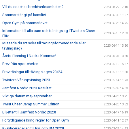
Vill du coacha i breddverksamheten?
2023-08-22 17:10
Sommarstängt på kansliet
2023-06-30 11:07
Open Gym på sommarlovet
2023-06-26 14:25
Information till alla barn och träningslag i Twisters Cheer
2023-06-15 12:03
Elite
Missade du att söka till tävlingsförberedande eller
2023-06-14 13:50
tävlingslag?
Årets förening i Nacka Kommun!
2023-06-04 13:50
Brev från sportchefen
2023-05-19 15:37
Provträningar till tävlingslagen 23/24
2023-05-18 11:30
Twisters Våruppvisning 2023
2023-05-14 11:23
Jamfest Nordic 2023 Resultat
2023-05-09 14:03
Viktiga datum maj-september
2023-04-26 13:21
Twist Cheer Camp Summer Edition
2023-04-20 13:52
Biljetter till Jamfest Nordic 2023!
2023-04-17 16:19
Förtydligande kring regler för Open Gym
2023-04-11 12:57
Kvalificerade lag till RM och SM 2023!
2023-03-28 14:32