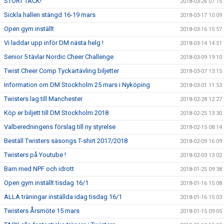
STORT TACK!
2018-03-26 07:15
Sickla hallen stängd 16-19 mars
2018-03-17 10:09
Open gym inställt
2018-03-16 15:57
Vi laddar upp inför DM nästa helg !
2018-03-14 14:51
Senior 5 tävlar Nordic Cheer Challenge
2018-03-09 19:10
Twist Cheer Comp Tyckartävling biljetter
2018-03-07 13:15
Information om DM Stockholm 25 mars i Nyköping
2018-03-01 11:53
Twisters lag till Manchester
2018-02-28 12:27
Köp er biljett till DM Stockholm 2018
2018-02-25 13:30
Valberedningens förslag till ny styrelse
2018-02-15 08:14
Beställ Twisters säsongs T-shirt 2017/2018
2018-02-09 16:09
Twisters på Youtube !
2018-02-03 13:02
Barn med NPF och idrott
2018-01-25 09:38
Open gym inställt tisdag 16/1
2018-01-16 15:08
ALLA träningar inställda idag tisdag 16/1
2018-01-16 15:03
Twisters Årsmöte 15 mars
2018-01-15 09:05