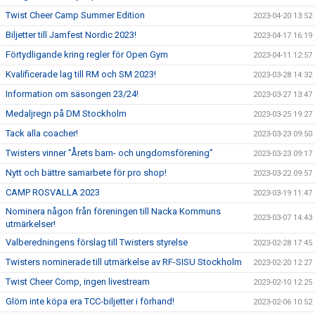
Twist Cheer Camp Summer Edition
2023-04-20 13:52
Biljetter till Jamfest Nordic 2023!
2023-04-17 16:19
Förtydligande kring regler för Open Gym
2023-04-11 12:57
Kvalificerade lag till RM och SM 2023!
2023-03-28 14:32
Information om säsongen 23/24!
2023-03-27 13:47
Medaljregn på DM Stockholm
2023-03-25 19:27
Tack alla coacher!
2023-03-23 09:50
Twisters vinner ”Årets barn- och ungdomsförening”
2023-03-23 09:17
Nytt och bättre samarbete för pro shop!
2023-03-22 09:57
CAMP ROSVALLA 2023
2023-03-19 11:47
Nominera någon från föreningen till Nacka Kommuns
2023-03-07 14:43
utmärkelser!
Valberedningens förslag till Twisters styrelse
2023-02-28 17:45
Twisters nominerade till utmärkelse av RF-SISU Stockholm
2023-02-20 12:27
Twist Cheer Comp, ingen livestream
2023-02-10 12:25
Glöm inte köpa era TCC-biljetter i förhand!
2023-02-06 10:52