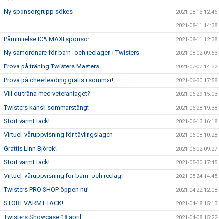
Ny sponsorgrupp sökes
2021-08-13 12:46
2021-08-11 14:38
Påminnelse ICA MAXI sponsor
2021-08-11 12:38
Ny samordnare för barn- och reclagen i Twisters
2021-08-02 09:53
Prova på träning Twisters Masters
2021-07-07 14:32
Prova på cheerleading gratis i sommar!
2021-06-30 17:58
Vill du träna med veteranlaget?
2021-06-29 15:03
Twisters kansli sommarstängt
2021-06-28 19:38
Stort varmt tack!
2021-06-13 16:18
Virtuell våruppvisning för tävlingslagen
2021-06-08 10:28
Grattis Linn Björck!
2021-06-02 09:27
Stort varmt tack!
2021-05-30 17:45
Virtuell våruppvisning för barn- och reclag!
2021-05-24 14:45
Twisters PRO SHOP öppen nu!
2021-04-22 12:08
STORT VARMT TACK!
2021-04-18 15:13
Twisters Showcase 18 april
2021-04-08 15:22