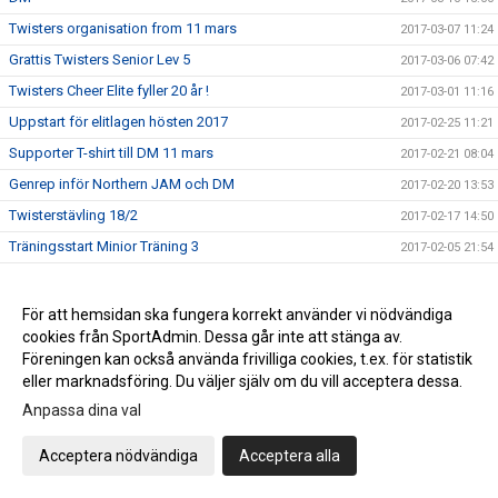
Twisters organisation from 11 mars
2017-03-07 11:24
Grattis Twisters Senior Lev 5
2017-03-06 07:42
Twisters Cheer Elite fyller 20 år !
2017-03-01 11:16
Uppstart för elitlagen hösten 2017
2017-02-25 11:21
Supporter T-shirt till DM 11 mars
2017-02-21 08:04
Genrep inför Northern JAM och DM
2017-02-20 13:53
Twisterstävling 18/2
2017-02-17 14:50
Träningsstart Minior Träning 3
2017-02-05 21:54
Ledar och tränarkonferens 2017
2017-02-02 10:24
Twisterstävling 2017
2017-02-01 16:45
För att hemsidan ska fungera korrekt använder vi nödvändiga
cookies från SportAdmin. Dessa går inte att stänga av.
Ungdomslagen
2017-01-24 14:40
Föreningen kan också använda frivilliga cookies, t.ex. för statistik
Värdegrund och syfte
2017-01-22 16:15
eller marknadsföring. Du väljer själv om du vill acceptera dessa.
Nytt minior träningslag
2017-01-20 10:53
Anpassa dina val
Twisters styrelse söker ny kassör
2017-01-18 11:15
Acceptera nödvändiga
Acceptera alla
ÅRSMÖTE Twisters
2017-01-18 11:11
Ledarutbildning SISU 11 februari
2017-01-12 07:58