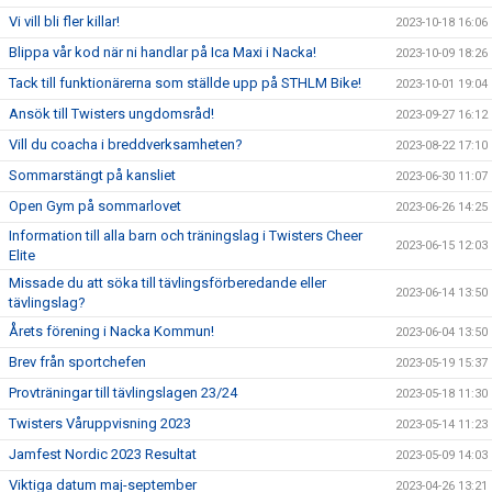
Vi vill bli fler killar!
2023-10-18 16:06
Blippa vår kod när ni handlar på Ica Maxi i Nacka!
2023-10-09 18:26
Tack till funktionärerna som ställde upp på STHLM Bike!
2023-10-01 19:04
Ansök till Twisters ungdomsråd!
2023-09-27 16:12
Vill du coacha i breddverksamheten?
2023-08-22 17:10
Sommarstängt på kansliet
2023-06-30 11:07
Open Gym på sommarlovet
2023-06-26 14:25
Information till alla barn och träningslag i Twisters Cheer
2023-06-15 12:03
Elite
Missade du att söka till tävlingsförberedande eller
2023-06-14 13:50
tävlingslag?
Årets förening i Nacka Kommun!
2023-06-04 13:50
Brev från sportchefen
2023-05-19 15:37
Provträningar till tävlingslagen 23/24
2023-05-18 11:30
Twisters Våruppvisning 2023
2023-05-14 11:23
Jamfest Nordic 2023 Resultat
2023-05-09 14:03
Viktiga datum maj-september
2023-04-26 13:21