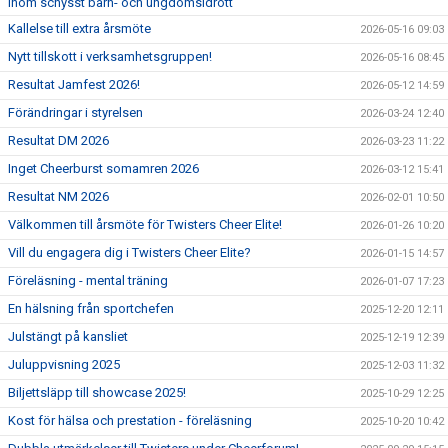
inom schysst barn- och ungdomsidrott
Kallelse till extra årsmöte
2026-05-16 09:03
Nytt tillskott i verksamhetsgruppen!
2026-05-16 08:45
Resultat Jamfest 2026!
2026-05-12 14:59
Förändringar i styrelsen
2026-03-24 12:40
Resultat DM 2026
2026-03-23 11:22
Inget Cheerburst somamren 2026
2026-03-12 15:41
Resultat NM 2026
2026-02-01 10:50
Välkommen till årsmöte för Twisters Cheer Elite!
2026-01-26 10:20
Vill du engagera dig i Twisters Cheer Elite?
2026-01-15 14:57
Föreläsning - mental träning
2026-01-07 17:23
En hälsning från sportchefen
2025-12-20 12:11
Julstängt på kansliet
2025-12-19 12:39
Juluppvisning 2025
2025-12-03 11:32
Biljettsläpp till showcase 2025!
2025-10-29 12:25
Kost för hälsa och prestation - föreläsning
2025-10-20 10:42