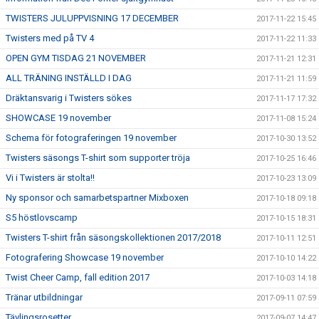
TWISTERS JULUPPVISNING 17 DECEMBER
2017-11-22 15:45
Twisters med på TV 4
2017-11-22 11:33
OPEN GYM TISDAG 21 NOVEMBER
2017-11-21 12:31
ALL TRÄNING INSTÄLLD I DAG
2017-11-21 11:59
Dräktansvarig i Twisters sökes
2017-11-17 17:32
SHOWCASE 19 november
2017-11-08 15:24
Schema för fotograferingen 19 november
2017-10-30 13:52
Twisters säsongs T-shirt som supporter tröja
2017-10-25 16:46
Vi i Twisters är stolta!!
2017-10-23 13:09
Ny sponsor och samarbetspartner Mixboxen
2017-10-18 09:18
S5 höstlovscamp
2017-10-15 18:31
Twisters T-shirt från säsongskollektionen 2017/2018
2017-10-11 12:51
Fotografering Showcase 19 november
2017-10-10 14:22
Twist Cheer Camp, fall edition 2017
2017-10-03 14:18
Tränar utbildningar
2017-09-11 07:59
Tävlingsrosetter
2017-09-07 14:47