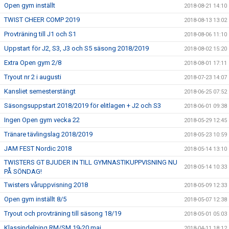
Open gym inställt
2018-08-21 14:10
TWIST CHEER COMP 2019
2018-08-13 13:02
Provträning till J1 och S1
2018-08-06 11:10
Uppstart för J2, S3, J3 och S5 säsong 2018/2019
2018-08-02 15:20
Extra Open gym 2/8
2018-08-01 17:11
Tryout nr 2 i augusti
2018-07-23 14:07
Kansliet semesterstängt
2018-06-25 07:52
Säsongsuppstart 2018/2019 för elitlagen + J2 och S3
2018-06-01 09:38
Ingen Open gym vecka 22
2018-05-29 12:45
Tränare tävlingslag 2018/2019
2018-05-23 10:59
JAM FEST Nordic 2018
2018-05-14 13:10
TWISTERS GT BJUDER IN TILL GYMNASTIKUPPVISNING NU
2018-05-14 10:33
PÅ SÖNDAG!
Twisters våruppvisning 2018
2018-05-09 12:33
Open gym inställt 8/5
2018-05-07 12:38
Tryout och provträning till säsong 18/19
2018-05-01 05:03
Klassindelning RM/SM 19-20 maj
2018-04-11 18:12