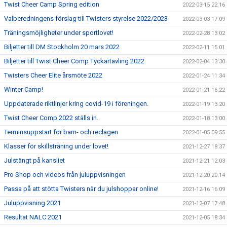
Twist Cheer Camp Spring edition
2022-03-15 22:16
Valberedningens förslag till Twisters styrelse 2022/2023
2022-03-03 17:09
Träningsmöjligheter under sportlovet!
2022-02-28 13:02
Biljetter till DM Stockholm 20 mars 2022
2022-02-11 15:01
Biljetter till Twist Cheer Comp Tyckartävling 2022
2022-02-04 13:30
Twisters Cheer Elite årsmöte 2022
2022-01-24 11:34
Winter Camp!
2022-01-21 16:22
Uppdaterade riktlinjer kring covid-19 i föreningen.
2022-01-19 13:20
Twist Cheer Comp 2022 ställs in.
2022-01-18 13:00
Terminsuppstart för barn- och reclagen
2022-01-05 09:55
Klasser för skillsträning under lovet!
2021-12-27 18:37
Julstängt på kansliet
2021-12-21 12:03
Pro Shop och videos från juluppvisningen
2021-12-20 20:14
Passa på att stötta Twisters när du julshoppar online!
2021-12-16 16:09
Juluppvisning 2021
2021-12-07 17:48
Resultat NALC 2021
2021-12-05 18:34