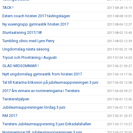
TACK !
2017-08-28 14:19
Extern coach hösten 2017 tävlingslagen
2017-08-08 10:01
Ny vuxengrupp gymnastik hösten 2017
2017-08-04 12:27
Stuntsatsning 2017/18!
2017-08-02 15:40
Tumbling clinic med Lynn Perry
2017-08-02 12:39
Ungdomslag nästa säsong
2017-07-05 21:18
Tryout och Provträning i Augusti
2017-07-04 14:03
GLAD MIDSOMMAR !
2017-06-21 09:27
Nytt ungdomslag gymnastik from hösten 2017
2017-06-14 17:56
Tal till Katarina Eriksson på jubileumsuppvisningen 3 juni
2017-06-05 12:08
2017 års vinnare av nomineringarna i Twisters
2017-06-04 09:27
Twistershjälpen
2017-06-01 12:56
Jubileumsuppvisningen lördag 3 juni
2017-06-01 11:04
RM 2017
2017-05-31 20:37
Twisters Jubileumsuppvisning 3 juni Eriksdalshallen
2017-05-17 10:27
Nomineringar till Jubileumsuppvisningen 3 juni
2017-05-15 20:50