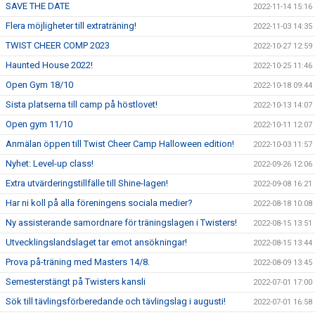
SAVE THE DATE
2022-11-14 15:16
Flera möjligheter till extraträning!
2022-11-03 14:35
TWIST CHEER COMP 2023
2022-10-27 12:59
Haunted House 2022!
2022-10-25 11:46
Open Gym 18/10
2022-10-18 09:44
Sista platserna till camp på höstlovet!
2022-10-13 14:07
Open gym 11/10
2022-10-11 12:07
Anmälan öppen till Twist Cheer Camp Halloween edition!
2022-10-03 11:57
Nyhet: Level-up class!
2022-09-26 12:06
Extra utvärderingstillfälle till Shine-lagen!
2022-09-08 16:21
Har ni koll på alla föreningens sociala medier?
2022-08-18 10:08
Ny assisterande samordnare för träningslagen i Twisters!
2022-08-15 13:51
Utvecklingslandslaget tar emot ansökningar!
2022-08-15 13:44
Prova på-träning med Masters 14/8.
2022-08-09 13:45
Semesterstängt på Twisters kansli
2022-07-01 17:00
Sök till tävlingsförberedande och tävlingslag i augusti!
2022-07-01 16:58