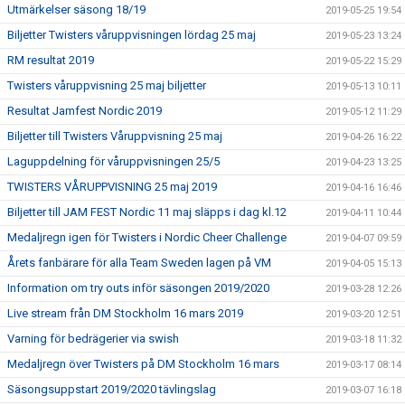
Utmärkelser säsong 18/19
2019-05-25 19:54
Biljetter Twisters våruppvisningen lördag 25 maj
2019-05-23 13:24
RM resultat 2019
2019-05-22 15:29
Twisters våruppvisning 25 maj biljetter
2019-05-13 10:11
Resultat Jamfest Nordic 2019
2019-05-12 11:29
Biljetter till Twisters Våruppvisning 25 maj
2019-04-26 16:22
Laguppdelning för våruppvisningen 25/5
2019-04-23 13:25
TWISTERS VÅRUPPVISNING 25 maj 2019
2019-04-16 16:46
Biljetter till JAM FEST Nordic 11 maj släpps i dag kl.12
2019-04-11 10:44
Medaljregn igen för Twisters i Nordic Cheer Challenge
2019-04-07 09:59
Årets fanbärare för alla Team Sweden lagen på VM
2019-04-05 15:13
Information om try outs inför säsongen 2019/2020
2019-03-28 12:26
Live stream från DM Stockholm 16 mars 2019
2019-03-20 12:51
Varning för bedrägerier via swish
2019-03-18 11:32
Medaljregn över Twisters på DM Stockholm 16 mars
2019-03-17 08:14
Säsongsuppstart 2019/2020 tävlingslag
2019-03-07 16:18