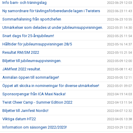
Info barn- och träningslag
2022-06-29 12:03
Ny samordnare för tävlingsförberedande lagen i Twisters
2022-06-23 11:43
Sommarhälsning från sportchefen
2022-06-23 10:55
Utmärkelser som delades ut under jubileumsuppvisningen.
2022-05-31 14:30
Snart dags för 25-årsjubileum!
2022-05-25 11:54
Hålltider för jubileumsuppvisningen 28/5
2022-05-16 14:37
Resultat RM/SM 2022
2022-05-15 21:54
Biljetter till jubileumsuppvisningen.
2022-05-09 12:00
JAMfest 2022 resultat.
2022-05-08 11:42
Anmälan öppen till sommarläger!
2022-05-05 12:11
Öppet att skicka in nomineringar för diverse utmärkelser!
2022-05-01 09:07
Sponsorpengar från ICA Maxi Nacka!
2022-04-19 14:03
Twist Cheer Camp - Summer Edition 2022
2022-04-13 11:54
Biljetter till Jamfest Nordic!
2022-04-07 12:32
Viktiga datum HT22
2022-04-05 13:38
Information om säsongen 2022/2023!
2022-03-29 12:55