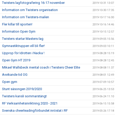
Twisters lagfotografering 16-17 november
2019-10-31 13:07
Information om Twisters organisation
2019-10-30 17:35
Information om Twisters-mailen
2019-10-17 16:00
Fler killar till sporten!
2019-10-16 14:46
Information Open Gym
2019-10-15 12:57
Twisters startar Masters-lag
2019-09-05 15:56
Gymnastiktruppen vill bli fler!
2019-09-03 10:11
Upprop för Idrotten i Nacka !
2019-08-28 15:19
Open Gym HT 2019
2019-08-28 12:45
Mikael Wallsbeck mental coach i Twisters Cheer Elite
2019-08-08 11:37
Avvikande tid OG
2019-08-01 12:49
Open gym
2019-07-09 10:57
Stunt säsongen 2019/2020
2019-06-25 13:53
Twisters kansli sommarstängt
2019-06-24 11:10
RF Verksamhetsinriktning 2020 - 2021
2019-06-15 15:58
Svenska cheerleadingförbundet inröstat i RF
2019-05-26 17:18