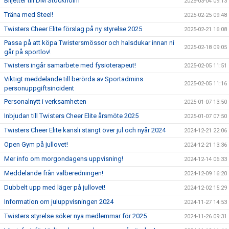
Biljetter till DM Stockholm
2025-03-04 09:13
Träna med Steel!
2025-02-25 09:48
Twisters Cheer Elite förslag på ny styrelse 2025
2025-02-21 16:08
Passa på att köpa Twistersmössor och halsdukar innan ni
2025-02-18 09:05
går på sportlov!
Twisters ingår samarbete med fysioterapeut!
2025-02-05 11:51
Viktigt meddelande till berörda av Sportadmins
2025-02-05 11:16
personuppgiftsincident
Personalnytt i verksamheten
2025-01-07 13:50
Inbjudan till Twisters Cheer Elite årsmöte 2025
2025-01-07 07:50
Twisters Cheer Elite kansli stängt över jul och nyår 2024
2024-12-21 22:06
Open Gym på jullovet!
2024-12-21 13:36
Mer info om morgondagens uppvisning!
2024-12-14 06:33
Meddelande från valberedningen!
2024-12-09 16:20
Dubbelt upp med läger på jullovet!
2024-12-02 15:29
Information om juluppvisningen 2024
2024-11-27 14:53
Twisters styrelse söker nya medlemmar för 2025
2024-11-26 09:31