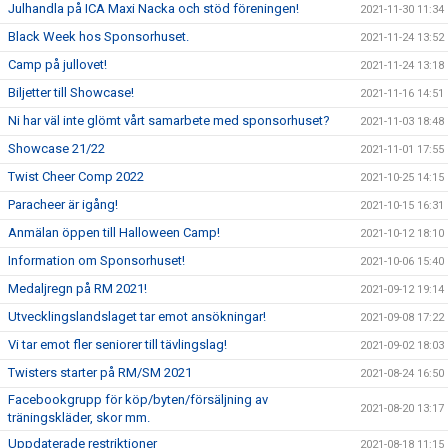
Julhandla på ICA Maxi Nacka och stöd föreningen!
2021-11-30 11:34
Black Week hos Sponsorhuset.
2021-11-24 13:52
Camp på jullovet!
2021-11-24 13:18
Biljetter till Showcase!
2021-11-16 14:51
Ni har väl inte glömt vårt samarbete med sponsorhuset?
2021-11-03 18:48
Showcase 21/22
2021-11-01 17:55
Twist Cheer Comp 2022
2021-10-25 14:15
Paracheer är igång!
2021-10-15 16:31
Anmälan öppen till Halloween Camp!
2021-10-12 18:10
Information om Sponsorhuset!
2021-10-06 15:40
Medaljregn på RM 2021!
2021-09-12 19:14
Utvecklingslandslaget tar emot ansökningar!
2021-09-08 17:22
Vi tar emot fler seniorer till tävlingslag!
2021-09-02 18:03
Twisters starter på RM/SM 2021
2021-08-24 16:50
Facebookgrupp för köp/byten/försäljning av
2021-08-20 13:17
träningskläder, skor mm.
Uppdaterade restriktioner
2021-08-18 11:15