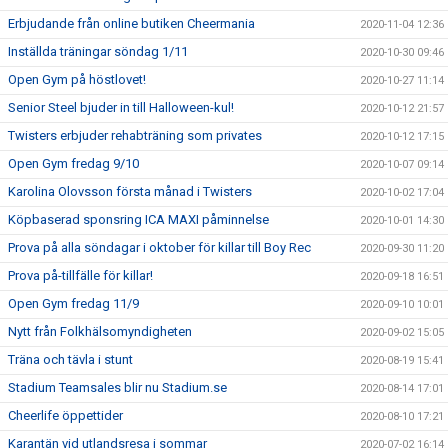
Erbjudande från online butiken Cheermania
2020-11-04 12:36
Inställda träningar söndag 1/11
2020-10-30 09:46
Open Gym på höstlovet!
2020-10-27 11:14
Senior Steel bjuder in till Halloween-kul!
2020-10-12 21:57
Twisters erbjuder rehabträning som privates
2020-10-12 17:15
Open Gym fredag 9/10
2020-10-07 09:14
Karolina Olovsson första månad i Twisters
2020-10-02 17:04
Köpbaserad sponsring ICA MAXI påminnelse
2020-10-01 14:30
Prova på alla söndagar i oktober för killar till Boy Rec
2020-09-30 11:20
Prova på-tillfälle för killar!
2020-09-18 16:51
Open Gym fredag 11/9
2020-09-10 10:01
Nytt från Folkhälsomyndigheten
2020-09-02 15:05
Träna och tävla i stunt
2020-08-19 15:41
Stadium Teamsales blir nu Stadium.se
2020-08-14 17:01
Cheerlife öppettider
2020-08-10 17:21
Karantän vid utlandsresa i sommar
2020-07-02 16:14