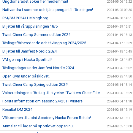
Ungdomsrådet söker fler medlemmar!
2024-05-06 13:22
Nattvandra i sommar och tjäna pengar till föreningen!
2024-05-05 09:35
RM/SM 2024 i Helsingborg
2024-04-30 14:51
Biljetter till våruppvisningen 18/5
2024-04-29 13:51
Twist Cheer Camp Summer edition 2024
2024-04-19 13:13
Tävlingsförberedande och tävlingslag 2024/2025
2024-04-17 13:39
Biljetter till Jamfest Nordic 2024
2024-04-15 10:45
VM-genrep i Nacka Sporthall!
2024-04-03 14:57
Tävlingsdagar under Jamfest Nordic 2024
2024-03-26 15:02
Open Gym under påsklovet!
2024-03-25 14:50
Twist Cheer Camp Spring edition 2024!
2024-03-14 13:14
Valberedningens förslag till styrelse i Twisters Cheer Elite
2024-03-06 15:29
Första information om säsong 24/25 i Twisters
2024-03-04 11:18
Resultat DM 2024
2024-02-18 19:19
Välkommen till Joint Academy Nacka Forum Rehab!
2024-02-13 13:11
Anmälan till läger på sportlovet öppen nu!
2024-02-05 13:08