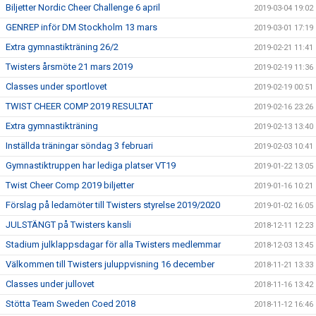
Biljetter Nordic Cheer Challenge 6 april
2019-03-04 19:02
GENREP inför DM Stockholm 13 mars
2019-03-01 17:19
Extra gymnastikträning 26/2
2019-02-21 11:41
Twisters årsmöte 21 mars 2019
2019-02-19 11:36
Classes under sportlovet
2019-02-19 00:51
TWIST CHEER COMP 2019 RESULTAT
2019-02-16 23:26
Extra gymnastikträning
2019-02-13 13:40
Inställda träningar söndag 3 februari
2019-02-03 10:41
Gymnastiktruppen har lediga platser VT19
2019-01-22 13:05
Twist Cheer Comp 2019 biljetter
2019-01-16 10:21
Förslag på ledamöter till Twisters styrelse 2019/2020
2019-01-02 16:05
JULSTÄNGT på Twisters kansli
2018-12-11 12:23
Stadium julklappsdagar för alla Twisters medlemmar
2018-12-03 13:45
Välkommen till Twisters juluppvisning 16 december
2018-11-21 13:33
Classes under jullovet
2018-11-16 13:42
Stötta Team Sweden Coed 2018
2018-11-12 16:46