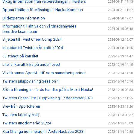
Viktig information från valberedningen i Twisters
2024-01-31 17:13
Öppna föräldra föreläsningar i Nacka Kommun
2024-01-31 11:57
Bildexperten information
2024-01-30 17:07
Information till aktiva och vårdnadshavare i
2024-01-15 03:48
breddverksamheten
Biljetter till Twist Cheer Comp 2024!
2024-01-12 12:07
Inbjudan till Twisters Årsmöte 2024
2024-01-08 11:26
Julstängt på kansliet
2023-12-19 14:47
Lite länkar att kika på under lovet!
2023-12-19 14:15
Vi välkomnar SportAll UF som samarbetspartner!
2023-12-14 14:20
Twisters juluppvisning Session 1
2023-12-14 10:14
Stötta föreningen när du handlar på Ica Maxi i Nacka!
2023-12-10 09:53
Twisters Cheer Elite juluppvisning 17 december 2023
2023-11-27 11:55
Brev från Sportchefen
2023-11-23 16:26
Twisters köp/byt/sälj
2023-11-23 09:37
Twisters ungdomsråd 23/24
2023-11-15 13:03
Rita Changa nominerad till Årets Nackabo 2023!
2023-11-14 10:58