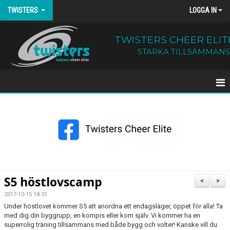
TWISTERS
LOGGA IN
TWISTERS CHEER ELIT
STARKA TILLSAMMANS
HEM
NYHETER
OM TWISTERS
BÖRJA HOS OSS
S5 höstlovscamp
<
>
KALENDER
2017-10-15 18:31
Under höstlovet kommer S5 att anordna ett endagsläger, öppet för alla! Ta
med dig din byggrupp, en kompis eller kom själv. Vi kommer ha en
KONTAKT
superrolig träning tillsammans med både bygg och volter! Kanske vill du