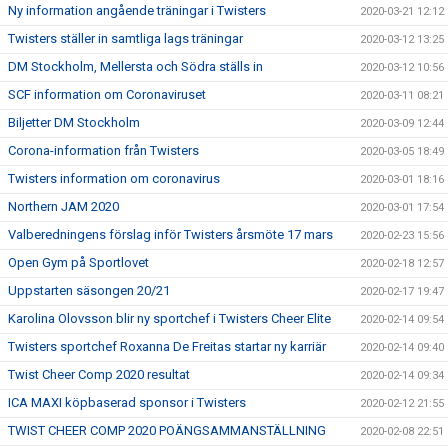
Ny information angående träningar i Twisters
2020-03-21 12:12
Twisters ställer in samtliga lags träningar
2020-03-12 13:25
DM Stockholm, Mellersta och Södra ställs in
2020-03-12 10:56
SCF information om Coronaviruset
2020-03-11 08:21
Biljetter DM Stockholm
2020-03-09 12:44
Corona-information från Twisters
2020-03-05 18:49
Twisters information om coronavirus
2020-03-01 18:16
Northern JAM 2020
2020-03-01 17:54
Valberedningens förslag inför Twisters årsmöte 17 mars
2020-02-23 15:56
Open Gym på Sportlovet
2020-02-18 12:57
Uppstarten säsongen 20/21
2020-02-17 19:47
Karolina Olovsson blir ny sportchef i Twisters Cheer Elite
2020-02-14 09:54
Twisters sportchef Roxanna De Freitas startar ny karriär
2020-02-14 09:40
Twist Cheer Comp 2020 resultat
2020-02-14 09:34
ICA MAXI köpbaserad sponsor i Twisters
2020-02-12 21:55
TWIST CHEER COMP 2020 POÄNGSAMMANSTÄLLNING
2020-02-08 22:51