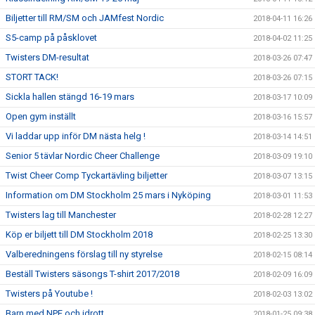
Biljetter till RM/SM och JAMfest Nordic
2018-04-11 16:26
S5-camp på påsklovet
2018-04-02 11:25
Twisters DM-resultat
2018-03-26 07:47
STORT TACK!
2018-03-26 07:15
Sickla hallen stängd 16-19 mars
2018-03-17 10:09
Open gym inställt
2018-03-16 15:57
Vi laddar upp inför DM nästa helg !
2018-03-14 14:51
Senior 5 tävlar Nordic Cheer Challenge
2018-03-09 19:10
Twist Cheer Comp Tyckartävling biljetter
2018-03-07 13:15
Information om DM Stockholm 25 mars i Nyköping
2018-03-01 11:53
Twisters lag till Manchester
2018-02-28 12:27
Köp er biljett till DM Stockholm 2018
2018-02-25 13:30
Valberedningens förslag till ny styrelse
2018-02-15 08:14
Beställ Twisters säsongs T-shirt 2017/2018
2018-02-09 16:09
Twisters på Youtube !
2018-02-03 13:02
Barn med NPF och idrott
2018-01-25 09:38