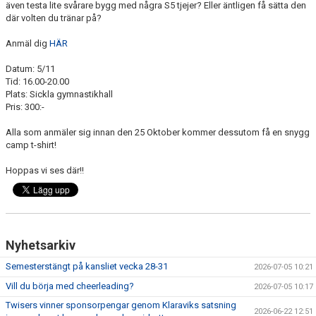
även testa lite svårare bygg med några S5 tjejer? Eller äntligen få sätta den
EXTRATRÄNING
där volten du tränar på?
Anmäl dig
HÄR
KLÄDER & MERCH
Datum: 5/11
TWIST CHEER COMP
Tid: 16.00-20.00
Plats: Sickla gymnastikhall
Pris: 300:-
Alla som anmäler sig innan den 25 Oktober kommer dessutom få en snygg
camp t-shirt!
Hoppas vi ses där!!
Nyhetsarkiv
Semesterstängt på kansliet vecka 28-31
2026-07-05 10:21
Vill du börja med cheerleading?
2026-07-05 10:17
Twisers vinner sponsorpengar genom Klaraviks satsning
2026-06-22 12:51