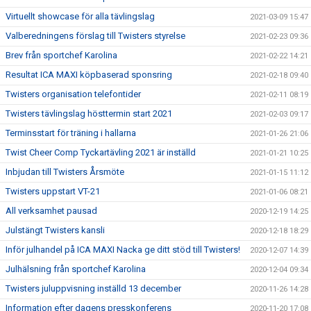
Virtuellt showcase för alla tävlingslag
2021-03-09 15:47
Valberedningens förslag till Twisters styrelse
2021-02-23 09:36
Brev från sportchef Karolina
2021-02-22 14:21
Resultat ICA MAXI köpbaserad sponsring
2021-02-18 09:40
Twisters organisation telefontider
2021-02-11 08:19
Twisters tävlingslag hösttermin start 2021
2021-02-03 09:17
Terminsstart för träning i hallarna
2021-01-26 21:06
Twist Cheer Comp Tyckartävling 2021 är inställd
2021-01-21 10:25
Inbjudan till Twisters Årsmöte
2021-01-15 11:12
Twisters uppstart VT-21
2021-01-06 08:21
All verksamhet pausad
2020-12-19 14:25
Julstängt Twisters kansli
2020-12-18 18:29
Inför julhandel på ICA MAXI Nacka ge ditt stöd till Twisters!
2020-12-07 14:39
Julhälsning från sportchef Karolina
2020-12-04 09:34
Twisters juluppvisning inställd 13 december
2020-11-26 14:28
Information efter dagens presskonferens
2020-11-20 17:08