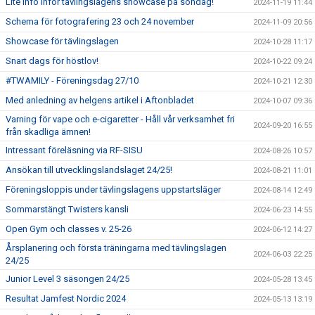
Lite info inför tävlingslagens showcase på söndag!
2024-11-19 11:44
Schema för fotografering 23 och 24 november
2024-11-09 20:56
Showcase för tävlingslagen
2024-10-28 11:17
Snart dags för höstlov!
2024-10-22 09:24
#TWAMILY - Föreningsdag 27/10
2024-10-21 12:30
Med anledning av helgens artikel i Aftonbladet
2024-10-07 09:36
Varning för vape och e-cigaretter - Håll vår verksamhet fri
2024-09-20 16:55
från skadliga ämnen!
Intressant föreläsning via RF-SISU
2024-08-26 10:57
Ansökan till utvecklingslandslaget 24/25!
2024-08-21 11:01
Föreningsloppis under tävlingslagens uppstartsläger
2024-08-14 12:49
Sommarstängt Twisters kansli
2024-06-23 14:55
Open Gym och classes v. 25-26
2024-06-12 14:27
Årsplanering och första träningarna med tävlingslagen
2024-06-03 22:25
24/25
Junior Level 3 säsongen 24/25
2024-05-28 13:45
Resultat Jamfest Nordic 2024
2024-05-13 13:19