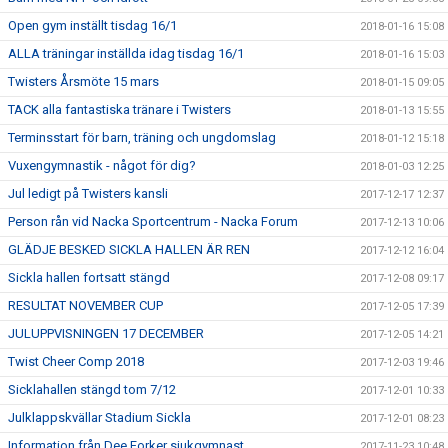
Open gym inställt tisdag 16/1
2018-01-16 15:08
ALLA träningar inställda idag tisdag 16/1
2018-01-16 15:03
Twisters Årsmöte 15 mars
2018-01-15 09:05
TACK alla fantastiska tränare i Twisters
2018-01-13 15:55
Terminsstart för barn, träning och ungdomslag
2018-01-12 15:18
Vuxengymnastik - något för dig?
2018-01-03 12:25
Jul ledigt på Twisters kansli
2017-12-17 12:37
Person rån vid Nacka Sportcentrum - Nacka Forum
2017-12-13 10:06
GLÄDJE BESKED SICKLA HALLEN ÄR REN
2017-12-12 16:04
Sickla hallen fortsatt stängd
2017-12-08 09:17
RESULTAT NOVEMBER CUP
2017-12-05 17:39
JULUPPVISNINGEN 17 DECEMBER
2017-12-05 14:21
Twist Cheer Comp 2018
2017-12-03 19:46
Sicklahallen stängd tom 7/12
2017-12-01 10:33
Julklappskvällar Stadium Sickla
2017-12-01 08:23
Information från Dee Forker sjukgymnast
2017-11-23 10:48