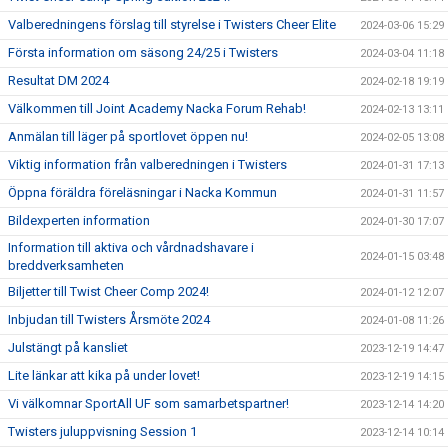
Valberedningens förslag till styrelse i Twisters Cheer Elite
2024-03-06 15:29
Första information om säsong 24/25 i Twisters
2024-03-04 11:18
Resultat DM 2024
2024-02-18 19:19
Välkommen till Joint Academy Nacka Forum Rehab!
2024-02-13 13:11
Anmälan till läger på sportlovet öppen nu!
2024-02-05 13:08
Viktig information från valberedningen i Twisters
2024-01-31 17:13
Öppna föräldra föreläsningar i Nacka Kommun
2024-01-31 11:57
Bildexperten information
2024-01-30 17:07
Information till aktiva och vårdnadshavare i
2024-01-15 03:48
breddverksamheten
Biljetter till Twist Cheer Comp 2024!
2024-01-12 12:07
Inbjudan till Twisters Årsmöte 2024
2024-01-08 11:26
Julstängt på kansliet
2023-12-19 14:47
Lite länkar att kika på under lovet!
2023-12-19 14:15
Vi välkomnar SportAll UF som samarbetspartner!
2023-12-14 14:20
Twisters juluppvisning Session 1
2023-12-14 10:14