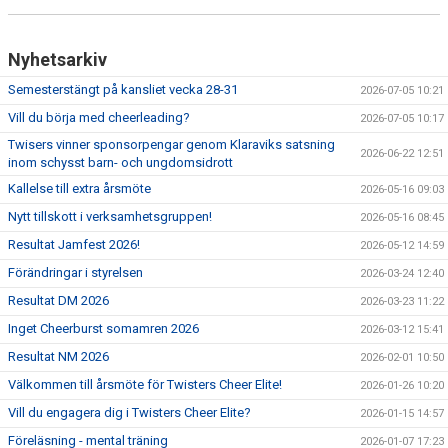
EXTRATRÄNING
Nyhetsarkiv
KLÄDER & MERCH
Semesterstängt på kansliet vecka 28-31
2026-07-05 10:21
TWIST CHEER COMP
Vill du börja med cheerleading?
2026-07-05 10:17
Twisers vinner sponsorpengar genom Klaraviks satsning
2026-06-22 12:51
inom schysst barn- och ungdomsidrott
Kallelse till extra årsmöte
2026-05-16 09:03
Nytt tillskott i verksamhetsgruppen!
2026-05-16 08:45
Resultat Jamfest 2026!
2026-05-12 14:59
Förändringar i styrelsen
2026-03-24 12:40
Resultat DM 2026
2026-03-23 11:22
Inget Cheerburst somamren 2026
2026-03-12 15:41
Resultat NM 2026
2026-02-01 10:50
Välkommen till årsmöte för Twisters Cheer Elite!
2026-01-26 10:20
Vill du engagera dig i Twisters Cheer Elite?
2026-01-15 14:57
Föreläsning - mental träning
2026-01-07 17:23