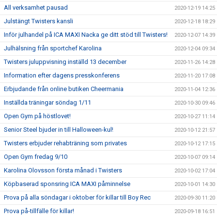
All verksamhet pausad
2020-12-19 14:25
Julstängt Twisters kansli
2020-12-18 18:29
Inför julhandel på ICA MAXI Nacka ge ditt stöd till Twisters!
2020-12-07 14:39
Julhälsning från sportchef Karolina
2020-12-04 09:34
Twisters juluppvisning inställd 13 december
2020-11-26 14:28
Information efter dagens presskonferens
2020-11-20 17:08
Erbjudande från online butiken Cheermania
2020-11-04 12:36
Inställda träningar söndag 1/11
2020-10-30 09:46
Open Gym på höstlovet!
2020-10-27 11:14
Senior Steel bjuder in till Halloween-kul!
2020-10-12 21:57
Twisters erbjuder rehabträning som privates
2020-10-12 17:15
Open Gym fredag 9/10
2020-10-07 09:14
Karolina Olovsson första månad i Twisters
2020-10-02 17:04
Köpbaserad sponsring ICA MAXI påminnelse
2020-10-01 14:30
Prova på alla söndagar i oktober för killar till Boy Rec
2020-09-30 11:20
Prova på-tillfälle för killar!
2020-09-18 16:51