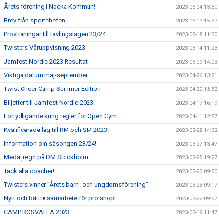
Årets förening i Nacka Kommun!
2023-06-04 13:50
Brev från sportchefen
2023-05-19 15:37
Provträningar till tävlingslagen 23/24
2023-05-18 11:30
Twisters Våruppvisning 2023
2023-05-14 11:23
Jamfest Nordic 2023 Resultat
2023-05-09 14:03
Viktiga datum maj-september
2023-04-26 13:21
Twist Cheer Camp Summer Edition
2023-04-20 13:52
Biljetter till Jamfest Nordic 2023!
2023-04-17 16:19
Förtydligande kring regler för Open Gym
2023-04-11 12:57
Kvalificerade lag till RM och SM 2023!
2023-03-28 14:32
Information om säsongen 23/24!
2023-03-27 13:47
Medaljregn på DM Stockholm
2023-03-25 19:27
Tack alla coacher!
2023-03-23 09:50
Twisters vinner ”Årets barn- och ungdomsförening”
2023-03-23 09:17
Nytt och bättre samarbete för pro shop!
2023-03-22 09:57
CAMP ROSVALLA 2023
2023-03-19 11:47