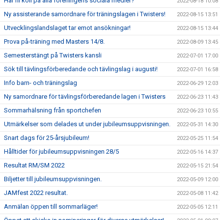
Har ni koll på alla föreningens sociala medier?
2022-08-18 10:08
Ny assisterande samordnare för träningslagen i Twisters!
2022-08-15 13:51
Utvecklingslandslaget tar emot ansökningar!
2022-08-15 13:44
Prova på-träning med Masters 14/8.
2022-08-09 13:45
Semesterstängt på Twisters kansli
2022-07-01 17:00
Sök till tävlingsförberedande och tävlingslag i augusti!
2022-07-01 16:58
Info barn- och träningslag
2022-06-29 12:03
Ny samordnare för tävlingsförberedande lagen i Twisters
2022-06-23 11:43
Sommarhälsning från sportchefen
2022-06-23 10:55
Utmärkelser som delades ut under jubileumsuppvisningen.
2022-05-31 14:30
Snart dags för 25-årsjubileum!
2022-05-25 11:54
Hålltider för jubileumsuppvisningen 28/5
2022-05-16 14:37
Resultat RM/SM 2022
2022-05-15 21:54
Biljetter till jubileumsuppvisningen.
2022-05-09 12:00
JAMfest 2022 resultat.
2022-05-08 11:42
Anmälan öppen till sommarläger!
2022-05-05 12:11