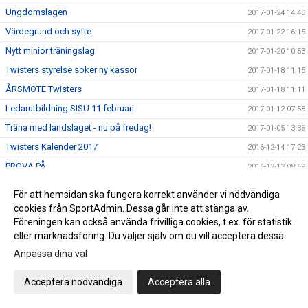
Ungdomslagen
2017-01-24 14:40
Värdegrund och syfte
2017-01-22 16:15
Nytt minior träningslag
2017-01-20 10:53
Twisters styrelse söker ny kassör
2017-01-18 11:15
ÅRSMÖTE Twisters
2017-01-18 11:11
Ledarutbildning SISU 11 februari
2017-01-12 07:58
Träna med landslaget - nu på fredag!
2017-01-05 13:36
Twisters Kalender 2017
2016-12-14 17:23
PROVA PÅ .....
2016-12-13 08:59
Tack SISU!
2016-12-08 15:40
För att hemsidan ska fungera korrekt använder vi nödvändiga
Hjälpledarutbildning
2016-12-08 14:37
cookies från SportAdmin. Dessa går inte att stänga av.
Föreningen kan också använda frivilliga cookies, t.ex. för statistik
SAVE THE DATES !
2016-12-08 11:48
eller marknadsföring. Du väljer själv om du vill acceptera dessa.
JULUPPVISNINGEN 17 dec
2016-12-06 11:41
Anpassa dina val
Missa inte att få träna med Team Sweden 6 december !
2016-12-04 13:55
Mental träning
Acceptera nödvändiga
Acceptera alla
2016-12-01 12:27
Tävlingsrosetterna
2016-11-15 11:38