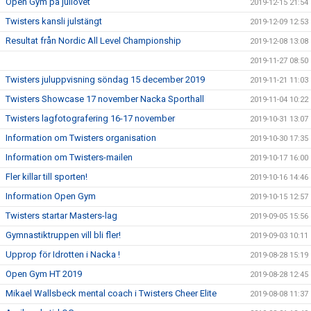
Open Gym på jullovet
2019-12-15 21:54
Twisters kansli julstängt
2019-12-09 12:53
Resultat från Nordic All Level Championship
2019-12-08 13:08
2019-11-27 08:50
Twisters juluppvisning söndag 15 december 2019
2019-11-21 11:03
Twisters Showcase 17 november Nacka Sporthall
2019-11-04 10:22
Twisters lagfotografering 16-17 november
2019-10-31 13:07
Information om Twisters organisation
2019-10-30 17:35
Information om Twisters-mailen
2019-10-17 16:00
Fler killar till sporten!
2019-10-16 14:46
Information Open Gym
2019-10-15 12:57
Twisters startar Masters-lag
2019-09-05 15:56
Gymnastiktruppen vill bli fler!
2019-09-03 10:11
Upprop för Idrotten i Nacka !
2019-08-28 15:19
Open Gym HT 2019
2019-08-28 12:45
Mikael Wallsbeck mental coach i Twisters Cheer Elite
2019-08-08 11:37