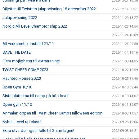
Julstängt på Twisters kansli
2022-12-21 18:30
Biljetter till Twisters juluppvisning 18 december 2022
2022-12-14 08:51
Juluppvisning 2022
2022-11-29 13:27
Nordic All Level Championship 2022
2022-11-28 14:54
2022-11-24 16:09
All verksamhet inställd 21/11
2022-11-21 09:50
SAVE THE DATE
2022-11-14 15:16
Flera möjligheter till extraträning!
2022-11-03 14:35
TWIST CHEER COMP 2023
2022-10-27 12:59
Haunted House 2022!
2022-10-25 11:46
Open Gym 18/10
2022-10-18 09:44
Sista platserna till camp på höstlovet!
2022-10-13 14:07
Open gym 11/10
2022-10-11 12:07
Anmälan öppen till Twist Cheer Camp Halloween edition!
2022-10-03 11:57
Nyhet: Level-up class!
2022-09-26 12:06
Extra utvärderingstillfälle till Shine-lagen!
2022-09-08 16:21