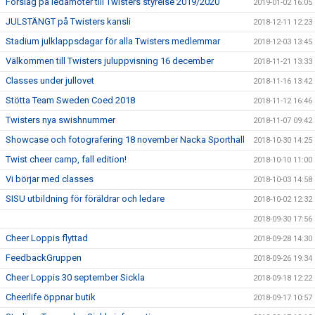
Förslag på ledamöter till Twisters styrelse 2019/2020
2019-01-02 16:05
JULSTÄNGT på Twisters kansli
2018-12-11 12:23
Stadium julklappsdagar för alla Twisters medlemmar
2018-12-03 13:45
Välkommen till Twisters juluppvisning 16 december
2018-11-21 13:33
Classes under jullovet
2018-11-16 13:42
Stötta Team Sweden Coed 2018
2018-11-12 16:46
Twisters nya swishnummer
2018-11-07 09:42
Showcase och fotografering 18 november Nacka Sporthall
2018-10-30 14:25
Twist cheer camp, fall edition!
2018-10-10 11:00
Vi börjar med classes
2018-10-03 14:58
SISU utbildning för föräldrar och ledare
2018-10-02 12:32
2018-09-30 17:56
Cheer Loppis flyttad
2018-09-28 14:30
FeedbackGruppen
2018-09-26 19:34
Cheer Loppis 30 september Sickla
2018-09-18 12:22
Cheerlife öppnar butik
2018-09-17 10:57