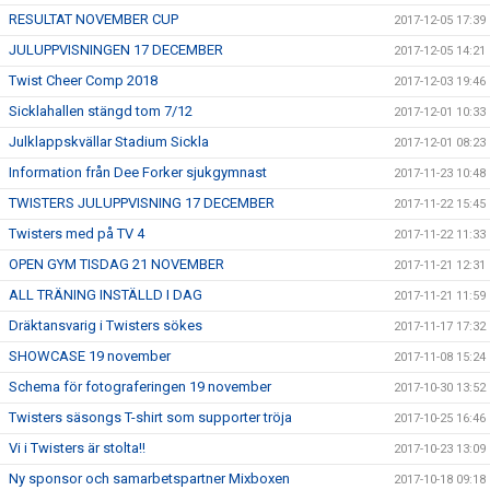
RESULTAT NOVEMBER CUP
2017-12-05 17:39
JULUPPVISNINGEN 17 DECEMBER
2017-12-05 14:21
Twist Cheer Comp 2018
2017-12-03 19:46
Sicklahallen stängd tom 7/12
2017-12-01 10:33
Julklappskvällar Stadium Sickla
2017-12-01 08:23
Information från Dee Forker sjukgymnast
2017-11-23 10:48
TWISTERS JULUPPVISNING 17 DECEMBER
2017-11-22 15:45
Twisters med på TV 4
2017-11-22 11:33
OPEN GYM TISDAG 21 NOVEMBER
2017-11-21 12:31
ALL TRÄNING INSTÄLLD I DAG
2017-11-21 11:59
Dräktansvarig i Twisters sökes
2017-11-17 17:32
SHOWCASE 19 november
2017-11-08 15:24
Schema för fotograferingen 19 november
2017-10-30 13:52
Twisters säsongs T-shirt som supporter tröja
2017-10-25 16:46
Vi i Twisters är stolta!!
2017-10-23 13:09
Ny sponsor och samarbetspartner Mixboxen
2017-10-18 09:18