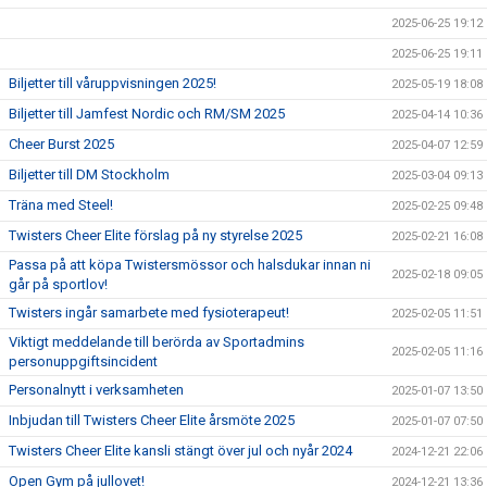
2025-06-25 19:12
2025-06-25 19:11
Biljetter till våruppvisningen 2025!
2025-05-19 18:08
Biljetter till Jamfest Nordic och RM/SM 2025
2025-04-14 10:36
Cheer Burst 2025
2025-04-07 12:59
Biljetter till DM Stockholm
2025-03-04 09:13
Träna med Steel!
2025-02-25 09:48
Twisters Cheer Elite förslag på ny styrelse 2025
2025-02-21 16:08
Passa på att köpa Twistersmössor och halsdukar innan ni
2025-02-18 09:05
går på sportlov!
Twisters ingår samarbete med fysioterapeut!
2025-02-05 11:51
Viktigt meddelande till berörda av Sportadmins
2025-02-05 11:16
personuppgiftsincident
Personalnytt i verksamheten
2025-01-07 13:50
Inbjudan till Twisters Cheer Elite årsmöte 2025
2025-01-07 07:50
Twisters Cheer Elite kansli stängt över jul och nyår 2024
2024-12-21 22:06
Open Gym på jullovet!
2024-12-21 13:36