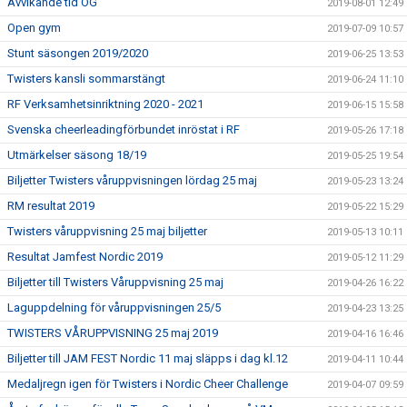
Avvikande tid OG
2019-08-01 12:49
Open gym
2019-07-09 10:57
Stunt säsongen 2019/2020
2019-06-25 13:53
Twisters kansli sommarstängt
2019-06-24 11:10
RF Verksamhetsinriktning 2020 - 2021
2019-06-15 15:58
Svenska cheerleadingförbundet inröstat i RF
2019-05-26 17:18
Utmärkelser säsong 18/19
2019-05-25 19:54
Biljetter Twisters våruppvisningen lördag 25 maj
2019-05-23 13:24
RM resultat 2019
2019-05-22 15:29
Twisters våruppvisning 25 maj biljetter
2019-05-13 10:11
Resultat Jamfest Nordic 2019
2019-05-12 11:29
Biljetter till Twisters Våruppvisning 25 maj
2019-04-26 16:22
Laguppdelning för våruppvisningen 25/5
2019-04-23 13:25
TWISTERS VÅRUPPVISNING 25 maj 2019
2019-04-16 16:46
Biljetter till JAM FEST Nordic 11 maj släpps i dag kl.12
2019-04-11 10:44
Medaljregn igen för Twisters i Nordic Cheer Challenge
2019-04-07 09:59