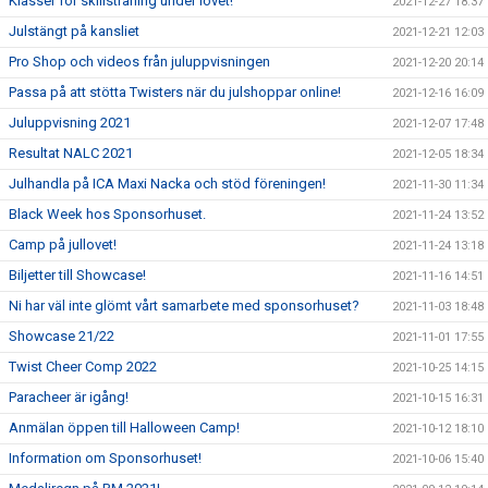
Klasser för skillsträning under lovet!
2021-12-27 18:37
Julstängt på kansliet
2021-12-21 12:03
Pro Shop och videos från juluppvisningen
2021-12-20 20:14
Passa på att stötta Twisters när du julshoppar online!
2021-12-16 16:09
Juluppvisning 2021
2021-12-07 17:48
Resultat NALC 2021
2021-12-05 18:34
Julhandla på ICA Maxi Nacka och stöd föreningen!
2021-11-30 11:34
Black Week hos Sponsorhuset.
2021-11-24 13:52
Camp på jullovet!
2021-11-24 13:18
Biljetter till Showcase!
2021-11-16 14:51
Ni har väl inte glömt vårt samarbete med sponsorhuset?
2021-11-03 18:48
Showcase 21/22
2021-11-01 17:55
Twist Cheer Comp 2022
2021-10-25 14:15
Paracheer är igång!
2021-10-15 16:31
Anmälan öppen till Halloween Camp!
2021-10-12 18:10
Information om Sponsorhuset!
2021-10-06 15:40