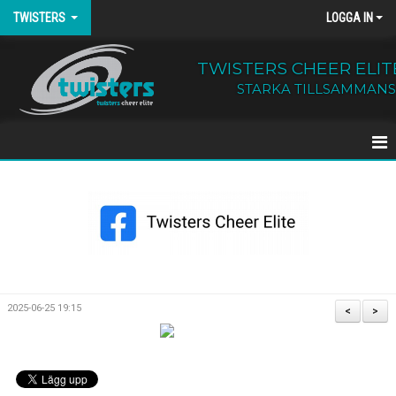
TWISTERS
LOGGA IN
TWISTERS CHEER ELIT
STARKA TILLSAMMANS
HEM
NYHETER
OM TWISTERS
BÖRJA HOS OSS
2025-06-25 19:15
<
>
KALENDER
KONTAKT