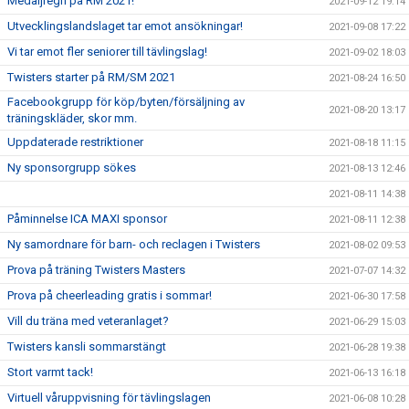
Medaljregn på RM 2021!
2021-09-12 19:14
Utvecklingslandslaget tar emot ansökningar!
2021-09-08 17:22
Vi tar emot fler seniorer till tävlingslag!
2021-09-02 18:03
Twisters starter på RM/SM 2021
2021-08-24 16:50
Facebookgrupp för köp/byten/försäljning av
2021-08-20 13:17
träningskläder, skor mm.
Uppdaterade restriktioner
2021-08-18 11:15
Ny sponsorgrupp sökes
2021-08-13 12:46
2021-08-11 14:38
Påminnelse ICA MAXI sponsor
2021-08-11 12:38
Ny samordnare för barn- och reclagen i Twisters
2021-08-02 09:53
Prova på träning Twisters Masters
2021-07-07 14:32
Prova på cheerleading gratis i sommar!
2021-06-30 17:58
Vill du träna med veteranlaget?
2021-06-29 15:03
Twisters kansli sommarstängt
2021-06-28 19:38
Stort varmt tack!
2021-06-13 16:18
Virtuell våruppvisning för tävlingslagen
2021-06-08 10:28