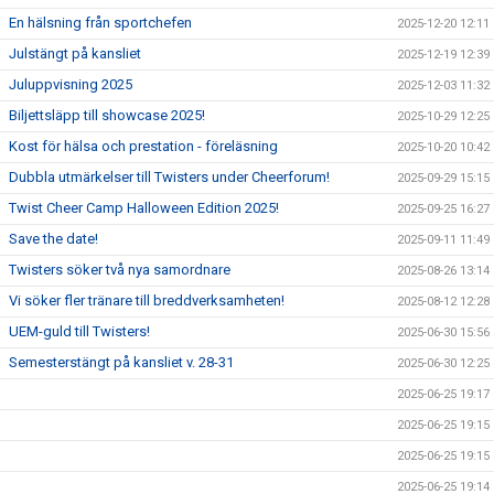
En hälsning från sportchefen
2025-12-20 12:11
Julstängt på kansliet
2025-12-19 12:39
Juluppvisning 2025
2025-12-03 11:32
Biljettsläpp till showcase 2025!
2025-10-29 12:25
Kost för hälsa och prestation - föreläsning
2025-10-20 10:42
Dubbla utmärkelser till Twisters under Cheerforum!
2025-09-29 15:15
Twist Cheer Camp Halloween Edition 2025!
2025-09-25 16:27
Save the date!
2025-09-11 11:49
Twisters söker två nya samordnare
2025-08-26 13:14
Vi söker fler tränare till breddverksamheten!
2025-08-12 12:28
UEM-guld till Twisters!
2025-06-30 15:56
Semesterstängt på kansliet v. 28-31
2025-06-30 12:25
2025-06-25 19:17
2025-06-25 19:15
2025-06-25 19:15
2025-06-25 19:14