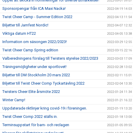
Öppet att skicka in nomineringar för diverse utmärkelser!
2022-05-01 09:07
Sponsorpengar från ICA Maxi Nacka!
2022-04-19 14:03
Twist Cheer Camp - Summer Edition 2022
2022-04-13 11:54
Biljetter till Jamfest Nordic!
2022-04-07 12:32
Viktiga datum HT22
2022-04-05 13:38
Information om säsongen 2022/2023!
2022-03-29 12:55
Twist Cheer Camp Spring edition
2022-03-15 22:16
Valberedningens förslag till Twisters styrelse 2022/2023
2022-03-03 17:09
Träningsmöjligheter under sportlovet!
2022-02-28 13:02
Biljetter till DM Stockholm 20 mars 2022
2022-02-11 15:01
Biljetter till Twist Cheer Comp Tyckartävling 2022
2022-02-04 13:30
Twisters Cheer Elite årsmöte 2022
2022-01-24 11:34
Winter Camp!
2022-01-21 16:22
Uppdaterade riktlinjer kring covid-19 i föreningen.
2022-01-19 13:20
Twist Cheer Comp 2022 ställs in.
2022-01-18 13:00
Terminsuppstart för barn- och reclagen
2022-01-05 09:55