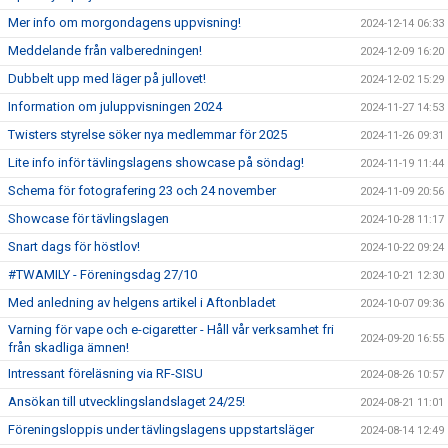
Mer info om morgondagens uppvisning!
2024-12-14 06:33
Meddelande från valberedningen!
2024-12-09 16:20
Dubbelt upp med läger på jullovet!
2024-12-02 15:29
Information om juluppvisningen 2024
2024-11-27 14:53
Twisters styrelse söker nya medlemmar för 2025
2024-11-26 09:31
Lite info inför tävlingslagens showcase på söndag!
2024-11-19 11:44
Schema för fotografering 23 och 24 november
2024-11-09 20:56
Showcase för tävlingslagen
2024-10-28 11:17
Snart dags för höstlov!
2024-10-22 09:24
#TWAMILY - Föreningsdag 27/10
2024-10-21 12:30
Med anledning av helgens artikel i Aftonbladet
2024-10-07 09:36
Varning för vape och e-cigaretter - Håll vår verksamhet fri
2024-09-20 16:55
från skadliga ämnen!
Intressant föreläsning via RF-SISU
2024-08-26 10:57
Ansökan till utvecklingslandslaget 24/25!
2024-08-21 11:01
Föreningsloppis under tävlingslagens uppstartsläger
2024-08-14 12:49