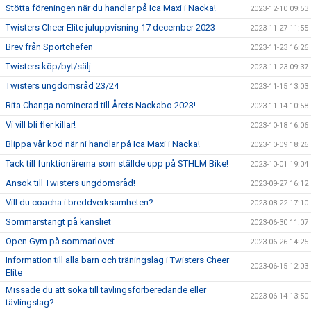
Stötta föreningen när du handlar på Ica Maxi i Nacka!
2023-12-10 09:53
Twisters Cheer Elite juluppvisning 17 december 2023
2023-11-27 11:55
Brev från Sportchefen
2023-11-23 16:26
Twisters köp/byt/sälj
2023-11-23 09:37
Twisters ungdomsråd 23/24
2023-11-15 13:03
Rita Changa nominerad till Årets Nackabo 2023!
2023-11-14 10:58
Vi vill bli fler killar!
2023-10-18 16:06
Blippa vår kod när ni handlar på Ica Maxi i Nacka!
2023-10-09 18:26
Tack till funktionärerna som ställde upp på STHLM Bike!
2023-10-01 19:04
Ansök till Twisters ungdomsråd!
2023-09-27 16:12
Vill du coacha i breddverksamheten?
2023-08-22 17:10
Sommarstängt på kansliet
2023-06-30 11:07
Open Gym på sommarlovet
2023-06-26 14:25
Information till alla barn och träningslag i Twisters Cheer
2023-06-15 12:03
Elite
Missade du att söka till tävlingsförberedande eller
2023-06-14 13:50
tävlingslag?