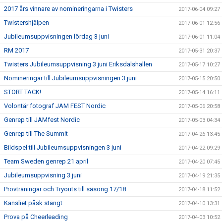
2017 års vinnare av nomineringarna i Twisters
2017-06-04 09:27
Twistershjälpen
2017-06-01 12:56
Jubileumsuppvisningen lördag 3 juni
2017-06-01 11:04
RM 2017
2017-05-31 20:37
Twisters Jubileumsuppvisning 3 juni Eriksdalshallen
2017-05-17 10:27
Nomineringar till Jubileumsuppvisningen 3 juni
2017-05-15 20:50
STORT TACK!
2017-05-14 16:11
Volontär fotograf JAM FEST Nordic
2017-05-06 20:58
Genrep till JAMfest Nordic
2017-05-03 04:34
Genrep till The Summit
2017-04-26 13:45
Bildspel till Jubileumsuppvisningen 3 juni
2017-04-22 09:29
Team Sweden genrep 21 april
2017-04-20 07:45
Jubileumsuppvisning 3 juni
2017-04-19 21:35
Provträningar och Tryouts till säsong 17/18
2017-04-18 11:52
Kansliet påsk stängt
2017-04-10 13:31
Prova på Cheerleading
2017-04-03 10:52