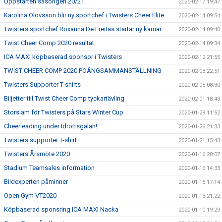
Uppstarten säsongen 20/21
2020-02-17 19:47
Karolina Olovsson blir ny sportchef i Twisters Cheer Elite
2020-02-14 09:54
Twisters sportchef Roxanna De Freitas startar ny karriär
2020-02-14 09:40
Twist Cheer Comp 2020 resultat
2020-02-14 09:34
ICA MAXI köpbaserad sponsor i Twisters
2020-02-12 21:55
TWIST CHEER COMP 2020 POÄNGSAMMANSTÄLLNING
2020-02-08 22:51
Twisters Supporter T-shirts
2020-02-05 08:30
Biljetter till Twist Cheer Comp tyckartävling
2020-02-01 18:43
Storslam för Twisters på Stars Winter Cup
2020-01-29 11:52
Cheerleading under Idrottsgalan!
2020-01-26 21:33
Twisters supporter T-shirt
2020-01-21 15:43
Twisters Årsmöte 2020
2020-01-16 20:07
Stadium Teamsales information
2020-01-16 14:33
Bildexperten påminner
2020-01-15 17:14
Open Gym VT2020
2020-01-13 21:22
Köpbaserad sponsring ICA MAXI Nacka
2020-01-10 19:29