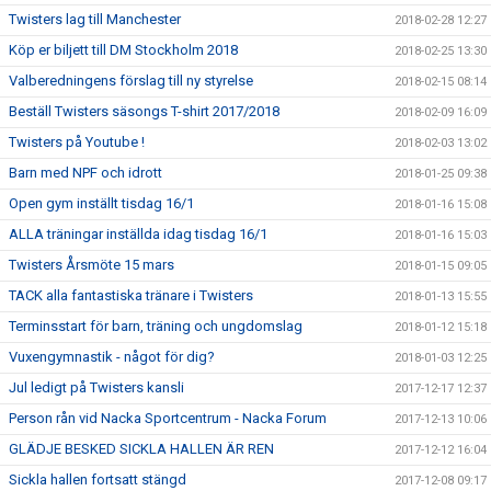
Twisters lag till Manchester
2018-02-28 12:27
Köp er biljett till DM Stockholm 2018
2018-02-25 13:30
Valberedningens förslag till ny styrelse
2018-02-15 08:14
Beställ Twisters säsongs T-shirt 2017/2018
2018-02-09 16:09
Twisters på Youtube !
2018-02-03 13:02
Barn med NPF och idrott
2018-01-25 09:38
Open gym inställt tisdag 16/1
2018-01-16 15:08
ALLA träningar inställda idag tisdag 16/1
2018-01-16 15:03
Twisters Årsmöte 15 mars
2018-01-15 09:05
TACK alla fantastiska tränare i Twisters
2018-01-13 15:55
Terminsstart för barn, träning och ungdomslag
2018-01-12 15:18
Vuxengymnastik - något för dig?
2018-01-03 12:25
Jul ledigt på Twisters kansli
2017-12-17 12:37
Person rån vid Nacka Sportcentrum - Nacka Forum
2017-12-13 10:06
GLÄDJE BESKED SICKLA HALLEN ÄR REN
2017-12-12 16:04
Sickla hallen fortsatt stängd
2017-12-08 09:17