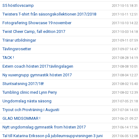
S5 höstlovscamp
2017-10-15 18:31
Twisters T-shirt från säsongskollektionen 2017/2018
2017-10-11 12:51
Fotografering Showcase 19 november
2017-10-10 14:22
Twist Cheer Camp, fall edition 2017
2017-10-03 14:18
Tränar utbildningar
2017-09-11 07:59
Tävlingsrosetter
2017-09-07 14:47
TACK !
2017-08-28 14:19
Extern coach hösten 2017 tävlingslagen
2017-08-08 10:01
Ny vuxengrupp gymnastik hösten 2017
2017-08-04 12:27
Stuntsatsning 2017/18!
2017-08-02 15:40
Tumbling clinic med Lynn Perry
2017-08-02 12:39
Ungdomslag nästa säsong
2017-07-05 21:18
Tryout och Provträning i Augusti
2017-07-04 14:03
GLAD MIDSOMMAR !
2017-06-21 09:27
Nytt ungdomslag gymnastik from hösten 2017
2017-06-14 17:56
Tal till Katarina Eriksson på jubileumsuppvisningen 3 juni
2017-06-05 12:08