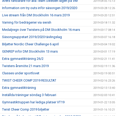
Årets fanbärare för alla Team Sweden lagen på VM
2019-04-05 15:13
Information om try outs inför säsongen 2019/2020
2019-03-28 12:26
Live stream från DM Stockholm 16 mars 2019
2019-03-20 12:51
Varning för bedrägerier via swish
2019-03-18 11:32
Medaljregn över Twisters på DM Stockholm 16 mars
2019-03-17 08:14
Säsongsuppstart 2019/2020 tävlingslag
2019-03-07 16:18
Biljetter Nordic Cheer Challenge 6 april
2019-03-04 19:02
GENREP inför DM Stockholm 13 mars
2019-03-01 17:19
Extra gymnastikträning 26/2
2019-02-21 11:41
Twisters årsmöte 21 mars 2019
2019-02-19 11:36
Classes under sportlovet
2019-02-19 00:51
TWIST CHEER COMP 2019 RESULTAT
2019-02-16 23:26
Extra gymnastikträning
2019-02-13 13:40
Inställda träningar söndag 3 februari
2019-02-03 10:41
Gymnastiktruppen har lediga platser VT19
2019-01-22 13:05
Twist Cheer Comp 2019 biljetter
2019-01-16 10:21