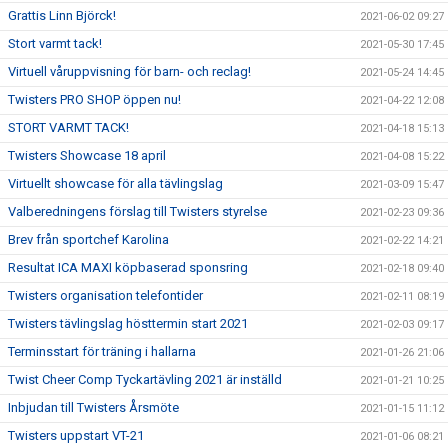
Grattis Linn Björck!
2021-06-02 09:27
Stort varmt tack!
2021-05-30 17:45
Virtuell våruppvisning för barn- och reclag!
2021-05-24 14:45
Twisters PRO SHOP öppen nu!
2021-04-22 12:08
STORT VARMT TACK!
2021-04-18 15:13
Twisters Showcase 18 april
2021-04-08 15:22
Virtuellt showcase för alla tävlingslag
2021-03-09 15:47
Valberedningens förslag till Twisters styrelse
2021-02-23 09:36
Brev från sportchef Karolina
2021-02-22 14:21
Resultat ICA MAXI köpbaserad sponsring
2021-02-18 09:40
Twisters organisation telefontider
2021-02-11 08:19
Twisters tävlingslag hösttermin start 2021
2021-02-03 09:17
Terminsstart för träning i hallarna
2021-01-26 21:06
Twist Cheer Comp Tyckartävling 2021 är inställd
2021-01-21 10:25
Inbjudan till Twisters Årsmöte
2021-01-15 11:12
Twisters uppstart VT-21
2021-01-06 08:21