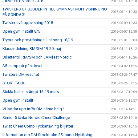
JAM FEST Nordic 2018
2018-05-14 13:10
TWISTERS GT BJUDER IN TILL GYMNASTIKUPPVISNING NU
2018-05-14 10:33
PÅ SÖNDAG!
Twisters våruppvisning 2018
2018-05-09 12:33
Open gym inställt 8/5
2018-05-07 12:38
Tryout och provträning till säsong 18/19
2018-05-01 05:03
Klassindelning RM/SM 19-20 maj
2018-04-11 18:12
Biljetter till RM/SM och JAMfest Nordic
2018-04-11 16:26
S5-camp på påsklovet
2018-04-02 11:25
Twisters DM-resultat
2018-03-26 07:47
STORT TACK!
2018-03-26 07:15
Sickla hallen stängd 16-19 mars
2018-03-17 10:09
Open gym inställt
2018-03-16 15:57
Vi laddar upp inför DM nästa helg !
2018-03-14 14:51
Senior 5 tävlar Nordic Cheer Challenge
2018-03-09 19:10
Twist Cheer Comp Tyckartävling biljetter
2018-03-07 13:15
Information om DM Stockholm 25 mars i Nyköping
2018-03-01 11:53