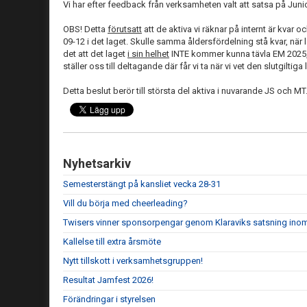
Vi har efter feedback från verksamheten valt att satsa på Junior
OBS! Detta
förutsatt
att de aktiva vi räknar på internt är kvar 
09-12 i det laget. Skulle samma åldersfördelning stå kvar, när
det att det laget
i sin helhet
INTE kommer kunna tävla EM 2025, e
ställer oss till deltagande där får vi ta när vi vet den slutgiltig
Detta beslut berör till största del aktiva i nuvarande JS och MT
Nyhetsarkiv
Semesterstängt på kansliet vecka 28-31
Vill du börja med cheerleading?
Twisers vinner sponsorpengar genom Klaraviks satsning ino
Kallelse till extra årsmöte
Nytt tillskott i verksamhetsgruppen!
Resultat Jamfest 2026!
Förändringar i styrelsen