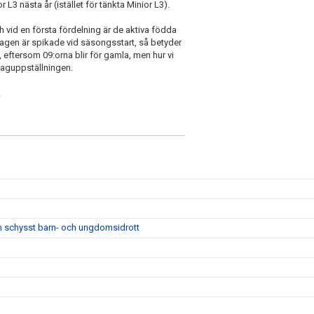
 L3 nästa år (istället för tänkta Minior L3).
och vid en första fördelning är de aktiva födda
 lagen är spikade vid säsongsstart, så betyder
ftersom 09:orna blir för gamla, men hur vi
a laguppställningen.
.
m schysst barn- och ungdomsidrott