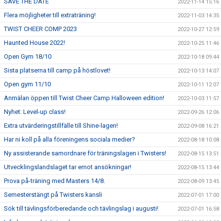
SAVE THE DATE
2022-11-14 15:16
Flera möjligheter till extraträning!
2022-11-03 14:35
TWIST CHEER COMP 2023
2022-10-27 12:59
Haunted House 2022!
2022-10-25 11:46
Open Gym 18/10
2022-10-18 09:44
Sista platserna till camp på höstlovet!
2022-10-13 14:07
Open gym 11/10
2022-10-11 12:07
Anmälan öppen till Twist Cheer Camp Halloween edition!
2022-10-03 11:57
Nyhet: Level-up class!
2022-09-26 12:06
Extra utvärderingstillfälle till Shine-lagen!
2022-09-08 16:21
Har ni koll på alla föreningens sociala medier?
2022-08-18 10:08
Ny assisterande samordnare för träningslagen i Twisters!
2022-08-15 13:51
Utvecklingslandslaget tar emot ansökningar!
2022-08-15 13:44
Prova på-träning med Masters 14/8.
2022-08-09 13:45
Semesterstängt på Twisters kansli
2022-07-01 17:00
Sök till tävlingsförberedande och tävlingslag i augusti!
2022-07-01 16:58