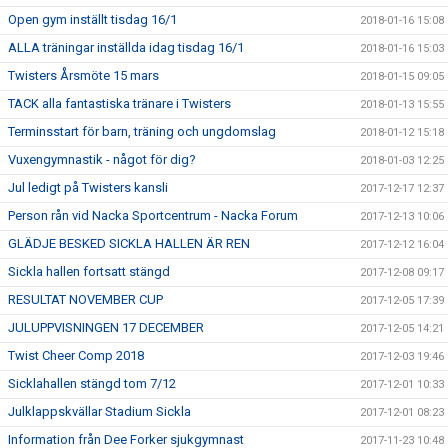
Open gym inställt tisdag 16/1
2018-01-16 15:08
ALLA träningar inställda idag tisdag 16/1
2018-01-16 15:03
Twisters Årsmöte 15 mars
2018-01-15 09:05
TACK alla fantastiska tränare i Twisters
2018-01-13 15:55
Terminsstart för barn, träning och ungdomslag
2018-01-12 15:18
Vuxengymnastik - något för dig?
2018-01-03 12:25
Jul ledigt på Twisters kansli
2017-12-17 12:37
Person rån vid Nacka Sportcentrum - Nacka Forum
2017-12-13 10:06
GLÄDJE BESKED SICKLA HALLEN ÄR REN
2017-12-12 16:04
Sickla hallen fortsatt stängd
2017-12-08 09:17
RESULTAT NOVEMBER CUP
2017-12-05 17:39
JULUPPVISNINGEN 17 DECEMBER
2017-12-05 14:21
Twist Cheer Comp 2018
2017-12-03 19:46
Sicklahallen stängd tom 7/12
2017-12-01 10:33
Julklappskvällar Stadium Sickla
2017-12-01 08:23
Information från Dee Forker sjukgymnast
2017-11-23 10:48