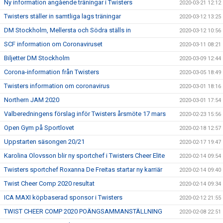
Ny information angående träningar i Twisters
2020-03-21 12:12
Twisters ställer in samtliga lags träningar
2020-03-12 13:25
DM Stockholm, Mellersta och Södra ställs in
2020-03-12 10:56
SCF information om Coronaviruset
2020-03-11 08:21
Biljetter DM Stockholm
2020-03-09 12:44
Corona-information från Twisters
2020-03-05 18:49
Twisters information om coronavirus
2020-03-01 18:16
Northern JAM 2020
2020-03-01 17:54
Valberedningens förslag inför Twisters årsmöte 17 mars
2020-02-23 15:56
Open Gym på Sportlovet
2020-02-18 12:57
Uppstarten säsongen 20/21
2020-02-17 19:47
Karolina Olovsson blir ny sportchef i Twisters Cheer Elite
2020-02-14 09:54
Twisters sportchef Roxanna De Freitas startar ny karriär
2020-02-14 09:40
Twist Cheer Comp 2020 resultat
2020-02-14 09:34
ICA MAXI köpbaserad sponsor i Twisters
2020-02-12 21:55
TWIST CHEER COMP 2020 POÄNGSAMMANSTÄLLNING
2020-02-08 22:51