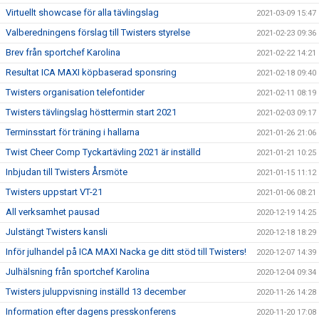
Virtuellt showcase för alla tävlingslag
2021-03-09 15:47
Valberedningens förslag till Twisters styrelse
2021-02-23 09:36
Brev från sportchef Karolina
2021-02-22 14:21
Resultat ICA MAXI köpbaserad sponsring
2021-02-18 09:40
Twisters organisation telefontider
2021-02-11 08:19
Twisters tävlingslag hösttermin start 2021
2021-02-03 09:17
Terminsstart för träning i hallarna
2021-01-26 21:06
Twist Cheer Comp Tyckartävling 2021 är inställd
2021-01-21 10:25
Inbjudan till Twisters Årsmöte
2021-01-15 11:12
Twisters uppstart VT-21
2021-01-06 08:21
All verksamhet pausad
2020-12-19 14:25
Julstängt Twisters kansli
2020-12-18 18:29
Inför julhandel på ICA MAXI Nacka ge ditt stöd till Twisters!
2020-12-07 14:39
Julhälsning från sportchef Karolina
2020-12-04 09:34
Twisters juluppvisning inställd 13 december
2020-11-26 14:28
Information efter dagens presskonferens
2020-11-20 17:08