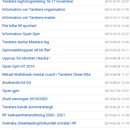
Twisters lagfotografering 16-17 november
2019-10-31 13:07
Information om Twisters organisation
2019-10-30 17:35
Information om Twisters-mailen
2019-10-17 16:00
Fler killar till sporten!
2019-10-16 14:46
Information Open Gym
2019-10-15 12:57
Twisters startar Masters-lag
2019-09-05 15:56
Gymnastiktruppen vill bli fler!
2019-09-03 10:11
Upprop för Idrotten i Nacka !
2019-08-28 15:19
Open Gym HT 2019
2019-08-28 12:45
Mikael Wallsbeck mental coach i Twisters Cheer Elite
2019-08-08 11:37
Avvikande tid OG
2019-08-01 12:49
Open gym
2019-07-09 10:57
Stunt säsongen 2019/2020
2019-06-25 13:53
Twisters kansli sommarstängt
2019-06-24 11:10
RF Verksamhetsinriktning 2020 - 2021
2019-06-15 15:58
Svenska cheerleadingförbundet inröstat i RF
2019-05-26 17:18