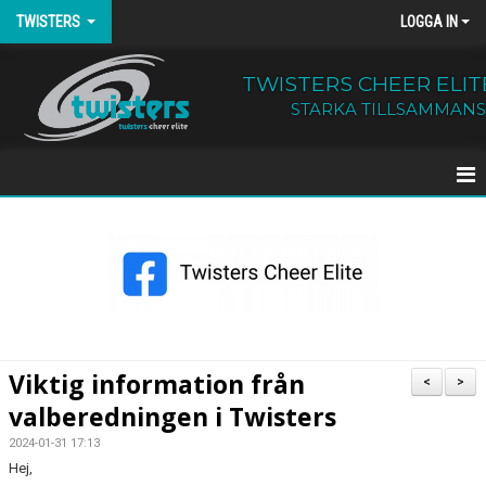
TWISTERS
LOGGA IN
TWISTERS CHEER ELIT
STARKA TILLSAMMANS
HEM
NYHETER
OM TWISTERS
BÖRJA HOS OSS
Viktig information från
<
>
valberedningen i Twisters
KALENDER
2024-01-31 17:13
KONTAKT
Hej,