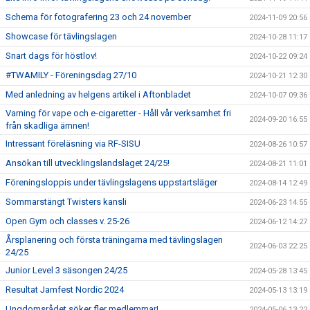
Schema för fotografering 23 och 24 november
2024-11-09 20:56
Showcase för tävlingslagen
2024-10-28 11:17
Snart dags för höstlov!
2024-10-22 09:24
#TWAMILY - Föreningsdag 27/10
2024-10-21 12:30
Med anledning av helgens artikel i Aftonbladet
2024-10-07 09:36
Varning för vape och e-cigaretter - Håll vår verksamhet fri
2024-09-20 16:55
från skadliga ämnen!
Intressant föreläsning via RF-SISU
2024-08-26 10:57
Ansökan till utvecklingslandslaget 24/25!
2024-08-21 11:01
Föreningsloppis under tävlingslagens uppstartsläger
2024-08-14 12:49
Sommarstängt Twisters kansli
2024-06-23 14:55
Open Gym och classes v. 25-26
2024-06-12 14:27
Årsplanering och första träningarna med tävlingslagen
2024-06-03 22:25
24/25
Junior Level 3 säsongen 24/25
2024-05-28 13:45
Resultat Jamfest Nordic 2024
2024-05-13 13:19
Ungdomsrådet söker fler medlemmar!
2024-05-06 13:22