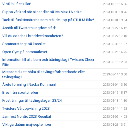
Vi vill bli fler killar!
2023-10-18 16:06
Blippa vår kod när ni handlar på Ica Maxi i Nacka!
2023-10-09 18:26
Tack till funktionärerna som ställde upp på STHLM Bike!
2023-10-01 19:04
Ansök till Twisters ungdomsråd!
2023-09-27 16:12
Vill du coacha i breddverksamheten?
2023-08-22 17:10
Sommarstängt på kansliet
2023-06-30 11:07
Open Gym på sommarlovet
2023-06-26 14:25
Information till alla barn och träningslag i Twisters Cheer
2023-06-15 12:03
Elite
Missade du att söka till tävlingsförberedande eller
2023-06-14 13:50
tävlingslag?
Årets förening i Nacka Kommun!
2023-06-04 13:50
Brev från sportchefen
2023-05-19 15:37
Provträningar till tävlingslagen 23/24
2023-05-18 11:30
Twisters Våruppvisning 2023
2023-05-14 11:23
Jamfest Nordic 2023 Resultat
2023-05-09 14:03
Viktiga datum maj-september
2023-04-26 13:21