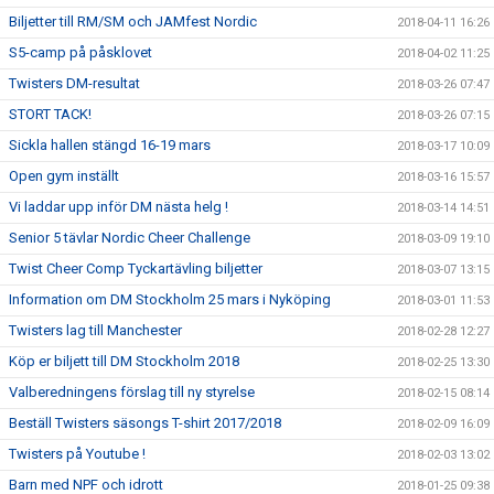
Biljetter till RM/SM och JAMfest Nordic
2018-04-11 16:26
S5-camp på påsklovet
2018-04-02 11:25
Twisters DM-resultat
2018-03-26 07:47
STORT TACK!
2018-03-26 07:15
Sickla hallen stängd 16-19 mars
2018-03-17 10:09
Open gym inställt
2018-03-16 15:57
Vi laddar upp inför DM nästa helg !
2018-03-14 14:51
Senior 5 tävlar Nordic Cheer Challenge
2018-03-09 19:10
Twist Cheer Comp Tyckartävling biljetter
2018-03-07 13:15
Information om DM Stockholm 25 mars i Nyköping
2018-03-01 11:53
Twisters lag till Manchester
2018-02-28 12:27
Köp er biljett till DM Stockholm 2018
2018-02-25 13:30
Valberedningens förslag till ny styrelse
2018-02-15 08:14
Beställ Twisters säsongs T-shirt 2017/2018
2018-02-09 16:09
Twisters på Youtube !
2018-02-03 13:02
Barn med NPF och idrott
2018-01-25 09:38