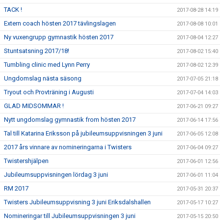
TACK !
2017-08-28 14:19
Extern coach hösten 2017 tävlingslagen
2017-08-08 10:01
Ny vuxengrupp gymnastik hösten 2017
2017-08-04 12:27
Stuntsatsning 2017/18!
2017-08-02 15:40
Tumbling clinic med Lynn Perry
2017-08-02 12:39
Ungdomslag nästa säsong
2017-07-05 21:18
Tryout och Provträning i Augusti
2017-07-04 14:03
GLAD MIDSOMMAR !
2017-06-21 09:27
Nytt ungdomslag gymnastik from hösten 2017
2017-06-14 17:56
Tal till Katarina Eriksson på jubileumsuppvisningen 3 juni
2017-06-05 12:08
2017 års vinnare av nomineringarna i Twisters
2017-06-04 09:27
Twistershjälpen
2017-06-01 12:56
Jubileumsuppvisningen lördag 3 juni
2017-06-01 11:04
RM 2017
2017-05-31 20:37
Twisters Jubileumsuppvisning 3 juni Eriksdalshallen
2017-05-17 10:27
Nomineringar till Jubileumsuppvisningen 3 juni
2017-05-15 20:50