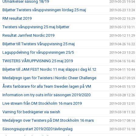
Utmärkelser säsong 18/19
2019-05-25 19:54
Biljetter Twisters våruppvisningen lördag 25 maj
2019-05-23 13:24
RM resultat 2019
2019-05-22 15:29
Twisters våruppvisning 25 maj biljetter
2019-05-13 10:11
Resultat Jamfest Nordic 2019
2019-05-12 11:29
Biljetter till Twisters Våruppvisning 25 maj
2019-04-26 16:22
Laguppdelning för våruppvisningen 25/5
2019-04-23 13:25
TWISTERS VÅRUPPVISNING 25 maj 2019
2019-04-16 16:46
Biljetter till JAM FEST Nordic 11 maj släpps i dag kl.12
2019-04-11 10:44
Medaljregn igen för Twisters i Nordic Cheer Challenge
2019-04-07 09:59
Årets fanbärare för alla Team Sweden lagen på VM
2019-04-05 15:13
Information om try outs inför säsongen 2019/2020
2019-03-28 12:26
Live stream från DM Stockholm 16 mars 2019
2019-03-20 12:51
Varning för bedrägerier via swish
2019-03-18 11:32
Medaljregn över Twisters på DM Stockholm 16 mars
2019-03-17 08:14
Säsongsuppstart 2019/2020 tävlingslag
2019-03-07 16:18