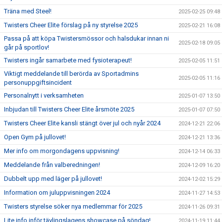
Träna med Steel!
2025-02-25 09:48
Twisters Cheer Elite förslag på ny styrelse 2025
2025-02-21 16:08
Passa på att köpa Twistersmössor och halsdukar innan ni
2025-02-18 09:05
går på sportlov!
Twisters ingår samarbete med fysioterapeut!
2025-02-05 11:51
Viktigt meddelande till berörda av Sportadmins
2025-02-05 11:16
personuppgiftsincident
Personalnytt i verksamheten
2025-01-07 13:50
Inbjudan till Twisters Cheer Elite årsmöte 2025
2025-01-07 07:50
Twisters Cheer Elite kansli stängt över jul och nyår 2024
2024-12-21 22:06
Open Gym på jullovet!
2024-12-21 13:36
Mer info om morgondagens uppvisning!
2024-12-14 06:33
Meddelande från valberedningen!
2024-12-09 16:20
Dubbelt upp med läger på jullovet!
2024-12-02 15:29
Information om juluppvisningen 2024
2024-11-27 14:53
Twisters styrelse söker nya medlemmar för 2025
2024-11-26 09:31
Lite info inför tävlingslagens showcase på söndag!
2024-11-19 11:44