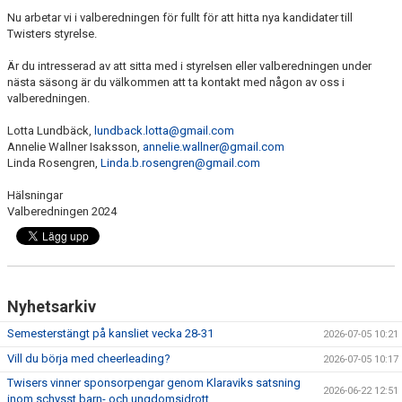
EXTRATRÄNING
Nu arbetar vi i valberedningen för fullt för att hitta nya kandidater till
Twisters styrelse.
KLÄDER & MERCH
Är du intresserad av att sitta med i styrelsen eller valberedningen under
nästa säsong är du välkommen att ta kontakt med någon av oss i
TWIST CHEER COMP
valberedningen.
Lotta Lundbäck,
lundback.lotta@gmail.com
Annelie Wallner Isaksson,
annelie.wallner@gmail.com
Linda Rosengren,
Linda.b.rosengren@gmail.com
Hälsningar
Valberedningen 2024
Nyhetsarkiv
Semesterstängt på kansliet vecka 28-31
2026-07-05 10:21
Vill du börja med cheerleading?
2026-07-05 10:17
Twisers vinner sponsorpengar genom Klaraviks satsning
2026-06-22 12:51
inom schysst barn- och ungdomsidrott