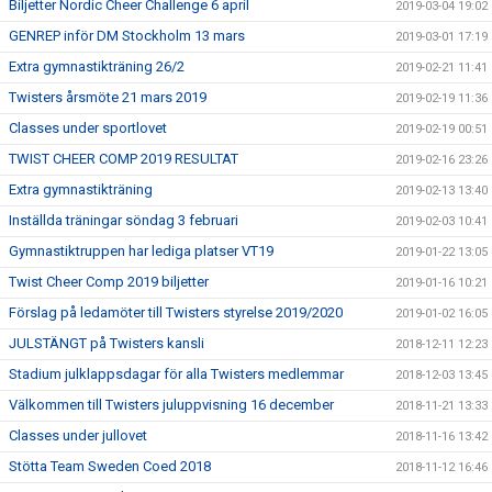
Biljetter Nordic Cheer Challenge 6 april
2019-03-04 19:02
GENREP inför DM Stockholm 13 mars
2019-03-01 17:19
Extra gymnastikträning 26/2
2019-02-21 11:41
Twisters årsmöte 21 mars 2019
2019-02-19 11:36
Classes under sportlovet
2019-02-19 00:51
TWIST CHEER COMP 2019 RESULTAT
2019-02-16 23:26
Extra gymnastikträning
2019-02-13 13:40
Inställda träningar söndag 3 februari
2019-02-03 10:41
Gymnastiktruppen har lediga platser VT19
2019-01-22 13:05
Twist Cheer Comp 2019 biljetter
2019-01-16 10:21
Förslag på ledamöter till Twisters styrelse 2019/2020
2019-01-02 16:05
JULSTÄNGT på Twisters kansli
2018-12-11 12:23
Stadium julklappsdagar för alla Twisters medlemmar
2018-12-03 13:45
Välkommen till Twisters juluppvisning 16 december
2018-11-21 13:33
Classes under jullovet
2018-11-16 13:42
Stötta Team Sweden Coed 2018
2018-11-12 16:46