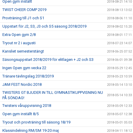
Open gym inställt
2018-08-21 14:10
TWIST CHEER COMP 2019
2018-08-13 13:02
Provträning till J1 och S1
2018-08-06 11:10
Uppstart för J2, S3, J3 och S5 säsong 2018/2019
2018-08-02 15:20
Extra Open gym 2/8
2018-08-01 17:11
Tryout nr 2 i augusti
2018-07-23 14:07
Kansliet semesterstängt
2018-06-25 07:52
Säsongsuppstart 2018/2019 för elitlagen + J2 och S3
2018-06-01 09:38
Ingen Open gym vecka 22
2018-05-29 12:45
Tränare tävlingslag 2018/2019
2018-05-23 10:59
JAM FEST Nordic 2018
2018-05-14 13:10
TWISTERS GT BJUDER IN TILL GYMNASTIKUPPVISNING NU
2018-05-14 10:33
PÅ SÖNDAG!
Twisters våruppvisning 2018
2018-05-09 12:33
Open gym inställt 8/5
2018-05-07 12:38
Tryout och provträning till säsong 18/19
2018-05-01 05:03
Klassindelning RM/SM 19-20 maj
2018-04-11 18:12