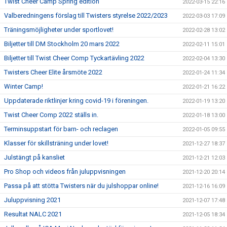
Twist Cheer Camp Spring edition
2022-03-15 22:16
Valberedningens förslag till Twisters styrelse 2022/2023
2022-03-03 17:09
Träningsmöjligheter under sportlovet!
2022-02-28 13:02
Biljetter till DM Stockholm 20 mars 2022
2022-02-11 15:01
Biljetter till Twist Cheer Comp Tyckartävling 2022
2022-02-04 13:30
Twisters Cheer Elite årsmöte 2022
2022-01-24 11:34
Winter Camp!
2022-01-21 16:22
Uppdaterade riktlinjer kring covid-19 i föreningen.
2022-01-19 13:20
Twist Cheer Comp 2022 ställs in.
2022-01-18 13:00
Terminsuppstart för barn- och reclagen
2022-01-05 09:55
Klasser för skillsträning under lovet!
2021-12-27 18:37
Julstängt på kansliet
2021-12-21 12:03
Pro Shop och videos från juluppvisningen
2021-12-20 20:14
Passa på att stötta Twisters när du julshoppar online!
2021-12-16 16:09
Juluppvisning 2021
2021-12-07 17:48
Resultat NALC 2021
2021-12-05 18:34