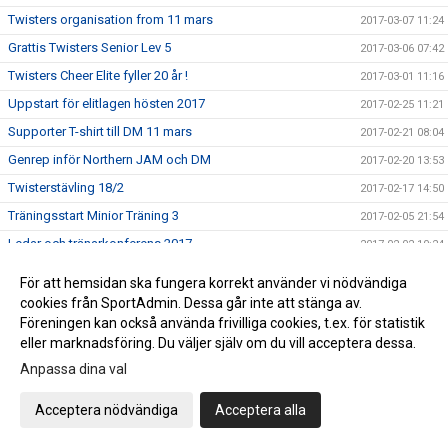
Twisters organisation from 11 mars
2017-03-07 11:24
Grattis Twisters Senior Lev 5
2017-03-06 07:42
Twisters Cheer Elite fyller 20 år !
2017-03-01 11:16
Uppstart för elitlagen hösten 2017
2017-02-25 11:21
Supporter T-shirt till DM 11 mars
2017-02-21 08:04
Genrep inför Northern JAM och DM
2017-02-20 13:53
Twisterstävling 18/2
2017-02-17 14:50
Träningsstart Minior Träning 3
2017-02-05 21:54
Ledar och tränarkonferens 2017
2017-02-02 10:24
Twisterstävling 2017
2017-02-01 16:45
För att hemsidan ska fungera korrekt använder vi nödvändiga
Ungdomslagen
2017-01-24 14:40
cookies från SportAdmin. Dessa går inte att stänga av.
Föreningen kan också använda frivilliga cookies, t.ex. för statistik
Värdegrund och syfte
2017-01-22 16:15
eller marknadsföring. Du väljer själv om du vill acceptera dessa.
Nytt minior träningslag
2017-01-20 10:53
Anpassa dina val
Twisters styrelse söker ny kassör
2017-01-18 11:15
Acceptera nödvändiga
Acceptera alla
ÅRSMÖTE Twisters
2017-01-18 11:11
Ledarutbildning SISU 11 februari
2017-01-12 07:58