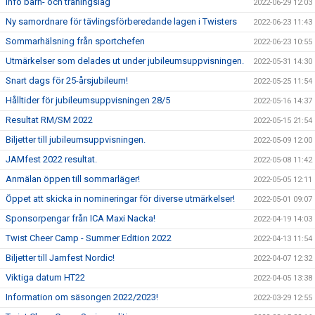
Info barn- och träningslag
2022-06-29 12:03
Ny samordnare för tävlingsförberedande lagen i Twisters
2022-06-23 11:43
Sommarhälsning från sportchefen
2022-06-23 10:55
Utmärkelser som delades ut under jubileumsuppvisningen.
2022-05-31 14:30
Snart dags för 25-årsjubileum!
2022-05-25 11:54
Hålltider för jubileumsuppvisningen 28/5
2022-05-16 14:37
Resultat RM/SM 2022
2022-05-15 21:54
Biljetter till jubileumsuppvisningen.
2022-05-09 12:00
JAMfest 2022 resultat.
2022-05-08 11:42
Anmälan öppen till sommarläger!
2022-05-05 12:11
Öppet att skicka in nomineringar för diverse utmärkelser!
2022-05-01 09:07
Sponsorpengar från ICA Maxi Nacka!
2022-04-19 14:03
Twist Cheer Camp - Summer Edition 2022
2022-04-13 11:54
Biljetter till Jamfest Nordic!
2022-04-07 12:32
Viktiga datum HT22
2022-04-05 13:38
Information om säsongen 2022/2023!
2022-03-29 12:55