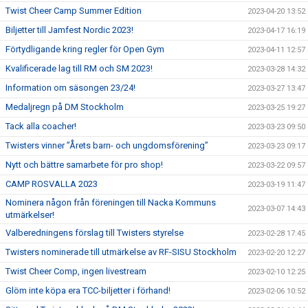
Twist Cheer Camp Summer Edition
2023-04-20 13:52
Biljetter till Jamfest Nordic 2023!
2023-04-17 16:19
Förtydligande kring regler för Open Gym
2023-04-11 12:57
Kvalificerade lag till RM och SM 2023!
2023-03-28 14:32
Information om säsongen 23/24!
2023-03-27 13:47
Medaljregn på DM Stockholm
2023-03-25 19:27
Tack alla coacher!
2023-03-23 09:50
Twisters vinner ”Årets barn- och ungdomsförening”
2023-03-23 09:17
Nytt och bättre samarbete för pro shop!
2023-03-22 09:57
CAMP ROSVALLA 2023
2023-03-19 11:47
Nominera någon från föreningen till Nacka Kommuns
2023-03-07 14:43
utmärkelser!
Valberedningens förslag till Twisters styrelse
2023-02-28 17:45
Twisters nominerade till utmärkelse av RF-SISU Stockholm
2023-02-20 12:27
Twist Cheer Comp, ingen livestream
2023-02-10 12:25
Glöm inte köpa era TCC-biljetter i förhand!
2023-02-06 10:52