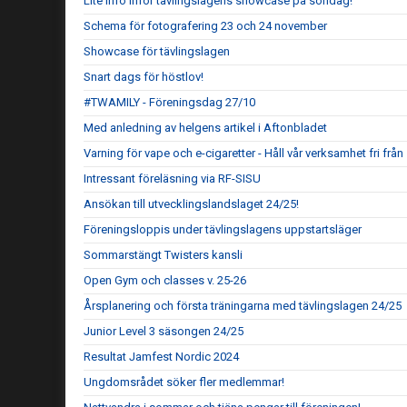
Lite info inför tävlingslagens showcase på söndag!
Schema för fotografering 23 och 24 november
Showcase för tävlingslagen
Snart dags för höstlov!
#TWAMILY - Föreningsdag 27/10
Med anledning av helgens artikel i Aftonbladet
Varning för vape och e-cigaretter - Håll vår verksamhet fri frå
Intressant föreläsning via RF-SISU
Ansökan till utvecklingslandslaget 24/25!
Föreningsloppis under tävlingslagens uppstartsläger
Sommarstängt Twisters kansli
Open Gym och classes v. 25-26
Årsplanering och första träningarna med tävlingslagen 24/25
Junior Level 3 säsongen 24/25
Resultat Jamfest Nordic 2024
Ungdomsrådet söker fler medlemmar!