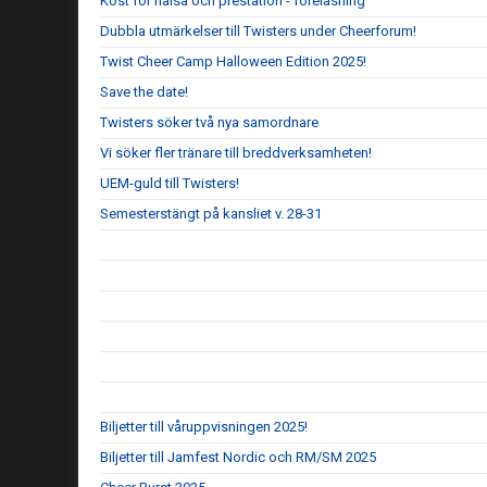
Kost för hälsa och prestation - föreläsning
Dubbla utmärkelser till Twisters under Cheerforum!
Twist Cheer Camp Halloween Edition 2025!
Save the date!
Twisters söker två nya samordnare
Vi söker fler tränare till breddverksamheten!
UEM-guld till Twisters!
Semesterstängt på kansliet v. 28-31
Biljetter till våruppvisningen 2025!
Biljetter till Jamfest Nordic och RM/SM 2025