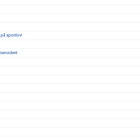
på sportlov!
tsincident