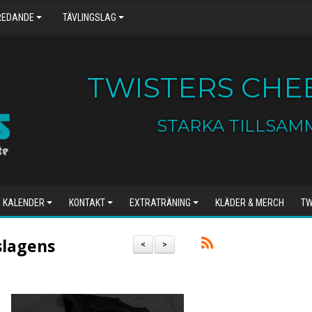
REDANDE
TÄVLINGSLAG
TWISTERS CHEE
STARKA TILLSAM
KALENDER
KONTAKT
EXTRATRÄNING
KLÄDER & MERCH
TW
slagens
<
>