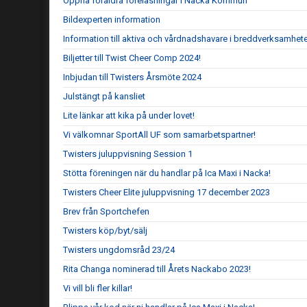
Öppna föräldra föreläsningar i Nacka Kommun
Bildexperten information
Information till aktiva och vårdnadshavare i breddverksamhet
Biljetter till Twist Cheer Comp 2024!
Inbjudan till Twisters Årsmöte 2024
Julstängt på kansliet
Lite länkar att kika på under lovet!
Vi välkomnar SportAll UF som samarbetspartner!
Twisters juluppvisning Session 1
Stötta föreningen när du handlar på Ica Maxi i Nacka!
Twisters Cheer Elite juluppvisning 17 december 2023
Brev från Sportchefen
Twisters köp/byt/sälj
Twisters ungdomsråd 23/24
Rita Changa nominerad till Årets Nackabo 2023!
Vi vill bli fler killar!