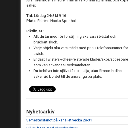
Alla föreningens medlemmar är välkomna att lämna, och köp
saker.
Tid:
Lördag 24/8 kl 9-16
Plats:
Entrén i Nacka Sporthall
Riktlinjer:
Allt du tar med för försäljning ska vara i tvättat och
brukbart skick.
Varje objekt ska vara märkt med pris + telefonnummer för
swish.
Endast Twisters-/cheer-relaterade kläder/skor/accesoare
som kan användas i verksamheten.
Du behöver inte själv stå och sälja, utan lämnar in dina
saker vid bordet till de ansvariga på plats.
Nyhetsarkiv
Semesterstängt på kansliet vecka 28-31