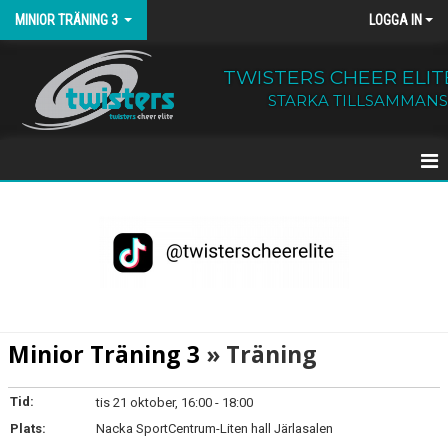
MINIOR TRÄNING 3
LOGGA IN
TWISTERS CHEER ELIT
STARKA TILLSAMMANS
HEM
NYHETER
KALENDER
KONTAKT
Minior Träning 3
» Träning
Tid:
tis 21 oktober, 16:00 - 18:00
Plats:
Nacka SportCentrum-Liten hall Järlasalen